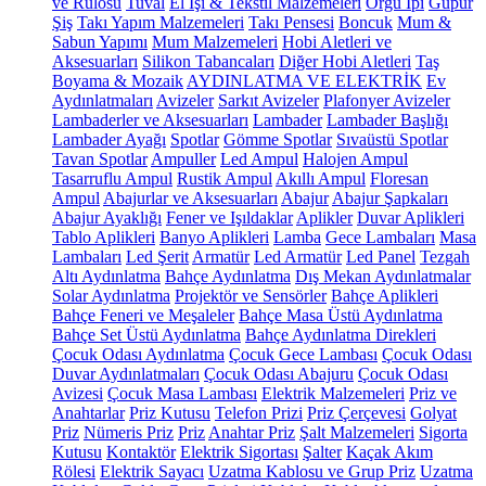
ve Rulosu
Tuval
El İşi & Tekstil Malzemeleri
Örgü İpi
Güpür
Şiş
Takı Yapım Malzemeleri
Takı Pensesi
Boncuk
Mum &
Sabun Yapımı
Mum Malzemeleri
Hobi Aletleri ve
Aksesuarları
Silikon Tabancaları
Diğer Hobi Aletleri
Taş
Boyama & Mozaik
AYDINLATMA VE ELEKTRİK
Ev
Aydınlatmaları
Avizeler
Sarkıt Avizeler
Plafonyer Avizeler
Lambaderler ve Aksesuarları
Lambader
Lambader Başlığı
Lambader Ayağı
Spotlar
Gömme Spotlar
Sıvaüstü Spotlar
Tavan Spotlar
Ampuller
Led Ampul
Halojen Ampul
Tasarruflu Ampul
Rustik Ampul
Akıllı Ampul
Floresan
Ampul
Abajurlar ve Aksesuarları
Abajur
Abajur Şapkaları
Abajur Ayaklığı
Fener ve Işıldaklar
Aplikler
Duvar Aplikleri
Tablo Aplikleri
Banyo Aplikleri
Lamba
Gece Lambaları
Masa
Lambaları
Led Şerit
Armatür
Led Armatür
Led Panel
Tezgah
Altı Aydınlatma
Bahçe Aydınlatma
Dış Mekan Aydınlatmalar
Solar Aydınlatma
Projektör ve Sensörler
Bahçe Aplikleri
Bahçe Feneri ve Meşaleler
Bahçe Masa Üstü Aydınlatma
Bahçe Set Üstü Aydınlatma
Bahçe Aydınlatma Direkleri
Çocuk Odası Aydınlatma
Çocuk Gece Lambası
Çocuk Odası
Duvar Aydınlatmaları
Çocuk Odası Abajuru
Çocuk Odası
Avizesi
Çocuk Masa Lambası
Elektrik Malzemeleri
Priz ve
Anahtarlar
Priz Kutusu
Telefon Prizi
Priz Çerçevesi
Golyat
Priz
Nümeris Priz
Priz
Anahtar Priz
Şalt Malzemeleri
Sigorta
Kutusu
Kontaktör
Elektrik Sigortası
Şalter
Kaçak Akım
Rölesi
Elektrik Sayacı
Uzatma Kablosu ve Grup Priz
Uzatma