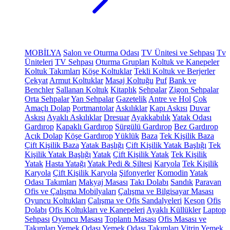
MOBİLYA
Salon ve Oturma Odası
TV Ünitesi ve Sehpası
Tv
Üniteleri
TV Sehpası
Oturma Grupları
Koltuk ve Kanepeler
Koltuk Takımları
Köşe Koltuklar
Tekli Koltuk ve Berjerler
Çekyat
Armut Koltuklar
Masaj Koltuğu
Puf
Bank ve
Benchler
Sallanan Koltuk
Kitaplık
Sehpalar
Zigon Sehpalar
Orta Sehpalar
Yan Sehpalar
Gazetelik
Antre ve Hol
Çok
Amaçlı Dolap
Portmantolar
Askılıklar
Kapı Askısı
Duvar
Askısı
Ayaklı Askılıklar
Dresuar
Ayakkabılık
Yatak Odası
Gardırop
Kapaklı Gardırop
Sürgülü Gardırop
Bez Gardırop
Açık Dolap
Köşe Gardırop
Yüklük
Baza
Tek Kişilik Baza
Çift Kişilik Baza
Yatak Başlığı
Çift Kişilik Yatak Başlığı
Tek
Kişilik Yatak Başlığı
Yatak
Çift Kişilik Yatak
Tek Kişilik
Yatak
Hasta Yatağı
Yatak Pedi & Şiltesi
Karyola
Tek Kişilik
Karyola
Çift Kişilik Karyola
Şifonyerler
Komodin
Yatak
Odası Takımları
Makyaj Masası
Takı Dolabı
Sandık
Paravan
Ofis ve Çalışma Mobilyaları
Çalışma ve Bilgisayar Masası
Oyuncu Koltukları
Çalışma ve Ofis Sandalyeleri
Keson
Ofis
Dolabı
Ofis Koltukları ve Kanepeleri
Ayaklı Küllükler
Laptop
Sehpası
Oyuncu Masası
Toplantı Masası
Ofis Masası ve
Takımları
Yemek Odası
Yemek Odası Takımları
Vitrin
Yemek