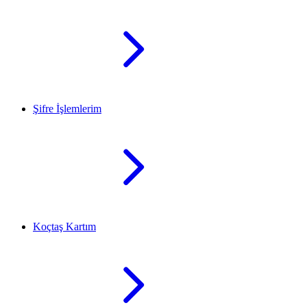
Şifre İşlemlerim
Koçtaş Kartım