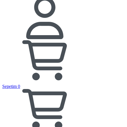
Sepetim
0