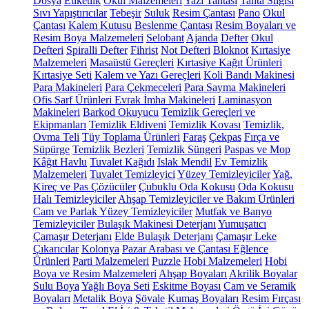
Dosya
Etiketlik
Okul Malzemeleri
Yazı Tahtası
Tahta Silgisi
Sıvı Yapıştırıcılar
Tebeşir
Suluk
Resim Çantası
Pano
Okul
Çantası
Kalem Kutusu
Beslenme Çantası
Resim Boyaları ve
Resim Boya Malzemeleri
Selobant
Ajanda
Defter
Okul
Defteri
Spiralli Defter
Fihrist
Not Defteri
Bloknot
Kırtasiye
Malzemeleri
Masaüstü Gereçleri
Kırtasiye Kağıt Ürünleri
Kırtasiye Seti
Kalem ve Yazı Gereçleri
Koli Bandı Makinesi
Para Makineleri
Para Çekmeceleri
Para Sayma Makineleri
Ofis Sarf Ürünleri
Evrak İmha Makineleri
Laminasyon
Makineleri
Barkod Okuyucu
Temizlik Gereçleri ve
Ekipmanları
Temizlik Eldiveni
Temizlik Kovası
Temizlik,
Ovma Teli
Tüy Toplama Ürünleri
Faraş
Çekpas
Fırça ve
Süpürge
Temizlik Bezleri
Temizlik Süngeri
Paspas ve Mop
Kâğıt Havlu
Tuvalet Kağıdı
Islak Mendil
Ev Temizlik
Malzemeleri
Tuvalet Temizleyici
Yüzey Temizleyiciler
Yağ,
Kireç ve Pas Çözücüler
Çubuklu Oda Kokusu
Oda Kokusu
Halı Temizleyiciler
Ahşap Temizleyiciler ve Bakım Ürünleri
Cam ve Parlak Yüzey Temizleyiciler
Mutfak ve Banyo
Temizleyiciler
Bulaşık Makinesi Deterjanı
Yumuşatıcı
Çamaşır Deterjanı
Elde Bulaşık Deterjanı
Çamaşır Leke
Çıkarıcılar
Kolonya
Pazar Arabası ve Çantası
Eğlence
Ürünleri
Parti Malzemeleri
Puzzle
Hobi Malzemeleri
Hobi
Boya ve Resim Malzemeleri
Ahşap Boyaları
Akrilik Boyalar
Sulu Boya
Yağlı Boya Seti
Eskitme Boyası
Cam ve Seramik
Boyaları
Metalik Boya
Şövale
Kumaş Boyaları
Resim Fırçası