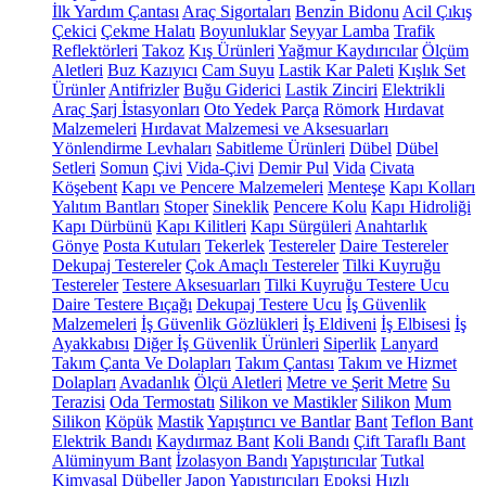
İlk Yardım Çantası
Araç Sigortaları
Benzin Bidonu
Acil Çıkış
Çekici
Çekme Halatı
Boyunluklar
Seyyar Lamba
Trafik
Reflektörleri
Takoz
Kış Ürünleri
Yağmur Kaydırıcılar
Ölçüm
Aletleri
Buz Kazıyıcı
Cam Suyu
Lastik Kar Paleti
Kışlık Set
Ürünler
Antifrizler
Buğu Giderici
Lastik Zinciri
Elektrikli
Araç Şarj İstasyonları
Oto Yedek Parça
Römork
Hırdavat
Malzemeleri
Hırdavat Malzemesi ve Aksesuarları
Yönlendirme Levhaları
Sabitleme Ürünleri
Dübel
Dübel
Setleri
Somun
Çivi
Vida-Çivi
Demir Pul
Vida
Civata
Köşebent
Kapı ve Pencere Malzemeleri
Menteşe
Kapı Kolları
Yalıtım Bantları
Stoper
Sineklik
Pencere Kolu
Kapı Hidroliği
Kapı Dürbünü
Kapı Kilitleri
Kapı Sürgüleri
Anahtarlık
Gönye
Posta Kutuları
Tekerlek
Testereler
Daire Testereler
Dekupaj Testereler
Çok Amaçlı Testereler
Tilki Kuyruğu
Testereler
Testere Aksesuarları
Tilki Kuyruğu Testere Ucu
Daire Testere Bıçağı
Dekupaj Testere Ucu
İş Güvenlik
Malzemeleri
İş Güvenlik Gözlükleri
İş Eldiveni
İş Elbisesi
İş
Ayakkabısı
Diğer İş Güvenlik Ürünleri
Siperlik
Lanyard
Takım Çanta Ve Dolapları
Takım Çantası
Takım ve Hizmet
Dolapları
Avadanlık
Ölçü Aletleri
Metre ve Şerit Metre
Su
Terazisi
Oda Termostatı
Silikon ve Mastikler
Silikon
Mum
Silikon
Köpük
Mastik
Yapıştırıcı ve Bantlar
Bant
Teflon Bant
Elektrik Bandı
Kaydırmaz Bant
Koli Bandı
Çift Taraflı Bant
Alüminyum Bant
İzolasyon Bandı
Yapıştırıcılar
Tutkal
Kimyasal Dübeller
Japon Yapıştırıcıları
Epoksi
Hızlı