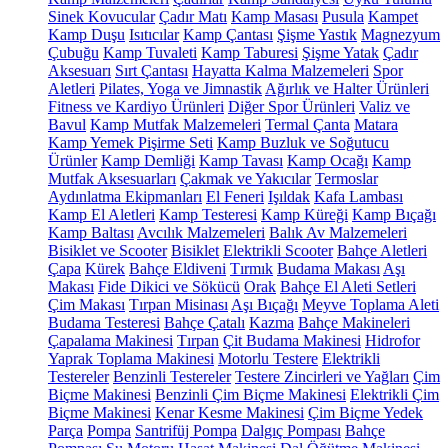
Sinek Kovucular
Çadır Matı
Kamp Masası
Pusula
Kampet
Kamp Duşu
Isıtıcılar
Kamp Çantası
Şişme Yastık
Magnezyum
Çubuğu
Kamp Tuvaleti
Kamp Taburesi
Şişme Yatak
Çadır
Aksesuarı
Sırt Çantası
Hayatta Kalma Malzemeleri
Spor
Aletleri
Pilates, Yoga ve Jimnastik
Ağırlık ve Halter Ürünleri
Fitness ve Kardiyo Ürünleri
Diğer Spor Ürünleri
Valiz ve
Bavul
Kamp Mutfak Malzemeleri
Termal Çanta
Matara
Kamp Yemek Pişirme Seti
Kamp Buzluk ve Soğutucu
Ürünler
Kamp Demliği
Kamp Tavası
Kamp Ocağı
Kamp
Mutfak Aksesuarları
Çakmak ve Yakıcılar
Termoslar
Aydınlatma Ekipmanları
El Feneri
Işıldak
Kafa Lambası
Kamp El Aletleri
Kamp Testeresi
Kamp Küreği
Kamp Bıçağı
Kamp Baltası
Avcılık Malzemeleri
Balık Av Malzemeleri
Bisiklet ve Scooter
Bisiklet
Elektrikli Scooter
Bahçe Aletleri
Çapa
Kürek
Bahçe Eldiveni
Tırmık
Budama Makası
Aşı
Makası
Fide Dikici ve Sökücü
Orak
Bahçe El Aleti Setleri
Çim Makası
Tırpan Misinası
Aşı Bıçağı
Meyve Toplama Aleti
Budama Testeresi
Bahçe Çatalı
Kazma
Bahçe Makineleri
Çapalama Makinesi
Tırpan
Çit Budama Makinesi
Hidrofor
Yaprak Toplama Makinesi
Motorlu Testere
Elektrikli
Testereler
Benzinli Testereler
Testere Zincirleri ve Yağları
Çim
Biçme Makinesi
Benzinli Çim Biçme Makinesi
Elektrikli Çim
Biçme Makinesi
Kenar Kesme Makinesi
Çim Biçme Yedek
Parça
Pompa
Santrifüj Pompa
Dalgıç Pompası
Bahçe