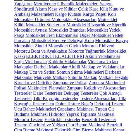
Yapıştırıcı
Merdivenler
Güvenlik Malzemeleri
Yangın
Söndürücü
Alarm
Kasa ve Kilitler
Çelik Kasa
Kilit
Kutu ve
Ambalaj Malzemeleri
Kargo Kutusu
Kargo Poşeti
Koli
Motosiklet Ürünleri
Motorsiklet Aksesuarları
Motosiklet
Kilidi
Motosiklet Stickerları
Motosiklet Rüzgarlık ve Siperlik
Motosiklet Aynası
Motosiklet Brandası
Motorsiklet Yedek
Parça
Motosiklet Fren Ekipmanları
Diğer Motosiklet Yedek
Parçaları
Motosiklet Fren ve Debriyaj Kolu
Motosiklet Kayışı
Motosiklet Zinciri
Motosiklet Giyim
Motorcu Eldiveni
Motorcu Botu ve Ayakkabısı
Motorcu Yağmurluk
Motosiklet
Kaskı
ELEKTRİKLİ EL ALETLERİ
Akülü Vidalamalar
Şarjlı Vidalamalar
Kablolu Vidalamalar
Vidalama Uçları
Matkaplar
Darbeli Matkaplar
Akülü Matkap ve Vidalamalar
Matkap Ucu ve Setleri
Somun Sıkma Makineleri
Darbesiz
Matkaplar
Manyetik Matkap
Sütunlu Matkap
Matkap Tezgahı
Kırıcılar ve Deliciler
Zımpara ve Polisaj
Zımpara Makineleri
Polisaj Makineleri
Planyalar
Zımpara Kağıdı ve Aksesuarları
Testereler
Daire Testereler
Dekupaj Testereler
Çok Amaçlı
Testereler
Tilki Kuyruğu Testereler
Testere Aksesuarları
Tilki
Kuyruğu Testere Ucu
Daire Testere Bıçağı
Dekupaj Testere
Ucu
Bahçe Makineleri
Çapalama Makinesi
Tırpan
Çit
Budama Makinesi
Hidrofor
Yaprak Toplama Makinesi
Motorlu Testere
Elektrikli Testereler
Benzinli Testereler
Testere Zincirleri ve Yağları
Çim Biçme Makinesi
Benzinli
Çim Biçme Makinesi
Elektrikli Çim Biçme Makinesi
Kenar