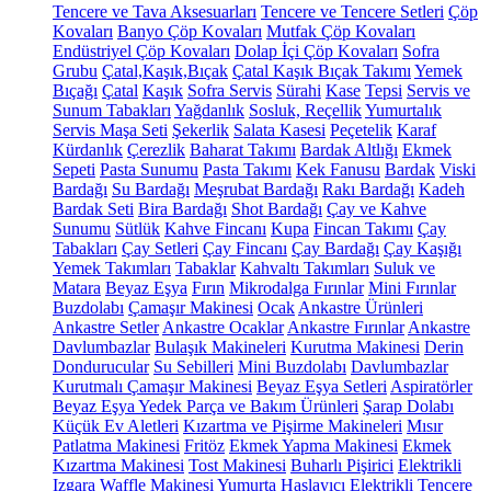
Tencere ve Tava Aksesuarları
Tencere ve Tencere Setleri
Çöp
Kovaları
Banyo Çöp Kovaları
Mutfak Çöp Kovaları
Endüstriyel Çöp Kovaları
Dolap İçi Çöp Kovaları
Sofra
Grubu
Çatal,Kaşık,Bıçak
Çatal Kaşık Bıçak Takımı
Yemek
Bıçağı
Çatal
Kaşık
Sofra Servis
Sürahi
Kase
Tepsi
Servis ve
Sunum Tabakları
Yağdanlık
Sosluk, Reçellik
Yumurtalık
Servis Maşa Seti
Şekerlik
Salata Kasesi
Peçetelik
Karaf
Kürdanlık
Çerezlik
Baharat Takımı
Bardak Altlığı
Ekmek
Sepeti
Pasta Sunumu
Pasta Takımı
Kek Fanusu
Bardak
Viski
Bardağı
Su Bardağı
Meşrubat Bardağı
Rakı Bardağı
Kadeh
Bardak Seti
Bira Bardağı
Shot Bardağı
Çay ve Kahve
Sunumu
Sütlük
Kahve Fincanı
Kupa
Fincan Takımı
Çay
Tabakları
Çay Setleri
Çay Fincanı
Çay Bardağı
Çay Kaşığı
Yemek Takımları
Tabaklar
Kahvaltı Takımları
Suluk ve
Matara
Beyaz Eşya
Fırın
Mikrodalga Fırınlar
Mini Fırınlar
Buzdolabı
Çamaşır Makinesi
Ocak
Ankastre Ürünleri
Ankastre Setler
Ankastre Ocaklar
Ankastre Fırınlar
Ankastre
Davlumbazlar
Bulaşık Makineleri
Kurutma Makinesi
Derin
Dondurucular
Su Sebilleri
Mini Buzdolabı
Davlumbazlar
Kurutmalı Çamaşır Makinesi
Beyaz Eşya Setleri
Aspiratörler
Beyaz Eşya Yedek Parça ve Bakım Ürünleri
Şarap Dolabı
Küçük Ev Aletleri
Kızartma ve Pişirme Makineleri
Mısır
Patlatma Makinesi
Fritöz
Ekmek Yapma Makinesi
Ekmek
Kızartma Makinesi
Tost Makinesi
Buharlı Pişirici
Elektrikli
Izgara
Waffle Makinesi
Yumurta Haşlayıcı
Elektrikli Tencere