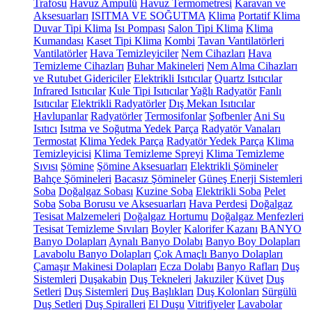
Trafosu
Havuz Ampulü
Havuz Termometresi
Karavan ve
Aksesuarları
ISITMA VE SOĞUTMA
Klima
Portatif Klima
Duvar Tipi Klima
Isı Pompası
Salon Tipi Klima
Klima
Kumandası
Kaset Tipi Klima
Kombi
Tavan Vantilatörleri
Vantilatörler
Hava Temizleyiciler
Nem Cihazları
Hava
Temizleme Cihazları
Buhar Makineleri
Nem Alma Cihazları
ve Rutubet Gidericiler
Elektrikli Isıtıcılar
Quartz Isıtıcılar
Infrared Isıtıcılar
Kule Tipi Isıtıcılar
Yağlı Radyatör
Fanlı
Isıtıcılar
Elektrikli Radyatörler
Dış Mekan Isıtıcılar
Havlupanlar
Radyatörler
Termosifonlar
Şofbenler
Ani Su
Isıtıcı
Isıtma ve Soğutma Yedek Parça
Radyatör Vanaları
Termostat
Klima Yedek Parça
Radyatör Yedek Parça
Klima
Temizleyicisi
Klima Temizleme Spreyi
Klima Temizleme
Sıvısı
Şömine
Şömine Aksesuarları
Elektrikli Şömineler
Bahçe Şömineleri
Bacasız Şömineler
Güneş Enerji Sistemleri
Soba
Doğalgaz Sobası
Kuzine Soba
Elektrikli Soba
Pelet
Soba
Soba Borusu ve Aksesuarları
Hava Perdesi
Doğalgaz
Tesisat Malzemeleri
Doğalgaz Hortumu
Doğalgaz Menfezleri
Tesisat Temizleme Sıvıları
Boyler
Kalorifer Kazanı
BANYO
Banyo Dolapları
Aynalı Banyo Dolabı
Banyo Boy Dolapları
Lavabolu Banyo Dolapları
Çok Amaçlı Banyo Dolapları
Çamaşır Makinesi Dolapları
Ecza Dolabı
Banyo Rafları
Duş
Sistemleri
Duşakabin
Duş Tekneleri
Jakuziler
Küvet
Duş
Setleri
Duş Sistemleri
Duş Başlıkları
Duş Kolonları
Sürgülü
Duş Setleri
Duş Spiralleri
El Duşu
Vitrifiyeler
Lavabolar