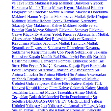
ve Tava
Pizza Makinesi
Krep Makinesi
Basküller
Yiyecek
Hazırlama
Mutfak Tartısı
Mikser
Kıyma Makinesi
Blender
Doğrayıcı ve Rondolar
Meyve Kurutma Makinesi
Dondurma
Makinesi
Hamur Yoğurma Makinesi ve Mutfak Şefleri
Yoğurt
Makinesi
Mutfak Robotu
İçecek Hazırlama
Narenciye
Sıkacağı
Çay Makineleri
Kahve Makinesi
Kettle ve Su
Isıtıcılar
Katı Meyve Sıkacağı
Elektrikli Semaver
Elektrikli
Cezve
Küçük Ev Aletleri Yedek Parça ve Aksesuarları
Mutfak
Aksesuarları
Mutfak Seti
Bulaşıklık
Askı ve Kancalar
Kaydırmaz
Mutfak Sabunluk
Mutfak Havluluk
Mutfak
Seramik ve Fayansları
Saklama ve Düzenleme
Kavanoz
Saklama ve Karıştırma Kabı
Çöp Poşeti
Sebzelikler
Saklama
Bonesi ve Kapağı
Mutfak Raf Düzenleyici
Poşetlik
Kaşıklık
Beslenme Kutusu
Damacana Pompası
Ekmeklik
Sefer Tası
Streç Film
Peçete Yüzüğü
Kavanoz Kapağı
Pipet
Buzdolabı
Poşeti
Doypack
Su Arıtma Cihazları ve Aksesuarları
Su
Arıtma Cihazları
Su Arıtma Filtreleri
Su Arıtma Aksesuarları
ve Yedek Parçaları
Arıtma Musluğu
Endüstriyel Mutfak
Ürünleri
Gıda ve İçecek
Kahve
Filtre Kahve Kağıdı
Türk
Kahvesi
Kapsül Kahve
Filtre Kahve
Çekirdek Kahve
Mutfak
Tezgahları
Laminant Mutfak Tezgahları
Ahşap Mutfak
Tezgahları
Bulaşık Makineleri
Derin Dondurucular
Su
Sebilleri
DEKORASYON VE EV GEREÇLERİ
Yılbaşı
Ürünleri
Yılbaşı Ağacı
Yılbaşı Aydınlatmaları
Yılbaşı Ağacı
Süsleri
Yılbaşı Sepeti
Yılbaşı Parti Malzemeleri
Dekoratif