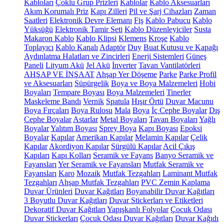
Kabloları
Çoklu Grup Prizleri
Kablolar
Kablo Aksesuarları
Akım Korumalı Priz
Kapı Zilleri
Pil ve Şarj Cihazları
Zaman
Saatleri
Elektronik Devre Elemanı
Fiş
Kablo Pabucu
Kablo
Yüksüğü
Elektronik Tamir Seti
Kablo Düzenleyiciler
Susta
Makaron Kablo
Kablo Klipsi
Klemens
Kroşe
Kablo
Toplayıcı
Kablo Kanalı
Adaptör
Duy
Buat Kutusu ve Kapağı
Aydınlatma Halatları ve Zincirleri
Enerji Sistemleri
Güneş
Paneli
Lityum Akü
Jel Akü
İnverter
Tavan Vantilatörleri
AHŞAP VE İNŞAAT
Ahşap Yer Döşeme
Parke
Parke Profil
ve Aksesuarları
Süpürgelik
Boya ve Boya Malzemeleri
Hobi
Boyaları
Tempare Boyası
Boya Malzemeleri
Tinerler
Maskeleme Bandı
Vernik
Spatula
Hışır Örtü
Duvar Macunu
Boya Fırçaları
Boya Rulosu
Mala
Boya
İç Cephe Boyalar
Dış
Cephe Boyalar
Astarlar
Metal Boyaları
Tavan Boyaları
Yağlı
Boyalar
Yalıtım Boyası
Sprey Boya
Kapı Boyası
Epoksi
Boyalar
Kapılar
Amerikan Kapılar
Melamin Kapılar
Çelik
Kapılar
Akordiyon Kapılar
Sürgülü Kapılar
Acil Çıkış
Kapıları
Kapı Kolları
Seramik ve Fayans
Banyo Seramik ve
Fayansları
Yer Seramik ve Fayansları
Mutfak Seramik ve
Fayansları
Karo
Mozaik
Mutfak Tezgahları
Laminant Mutfak
Tezgahları
Ahşap Mutfak Tezgahları
PVC Zemin Kaplama
Duvar Ürünleri
Duvar Kağıtları
Boyanabilir Duvar Kağıtları
3 Boyutlu Duvar Kağıtları
Duvar Stickerları ve Etiketleri
Dekoratif Duvar Kağıtları
Yapışkanlı Folyolar
Çocuk Odası
Duvar Stickerları
Çocuk Odası Duvar Kağıtları
Duvar Kağıdı