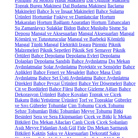
Pompası
Su Motoru
Hasat Makinesi
Dal Öğütme Makinesi
Toprak Burgu Makinesi
Dal Budama Makinesi
İlaçlama
Makineleri
Bahçe İş ve İnşaat Makineleri
Bahçe Sulama
Ürünleri
Hortumlar
Fıskiye ve Damlatıcılar
Hortum
Makaraları
Hortum Bağlantı Aparatları
Hortum Tabancaları
Su Zamanlayıcı
Sulaklar
Bidon
Bahçe Musluğu
Şişme Su
Deposu
Mangal ve Aksesuarları
Mangal Aksesuarları
Mangal
Kömürü ve Tutuşturucular
Mangal ve Barbekü
Kömürlü
Mangal
Tüplü Mangal
Elektrikli Izgara
Pürmüz
Piknik
Malzemeleri
Piknik Sepetleri
Piknik Seti
Semaver
Piknik
Örtüleri
Bahçe Depolama
Depolama Evleri
Depolama
Dolapları
Depolama Sandığı
Bahçe Aydınlatma
Dış Mekan
Aydınlatmalar
Solar Aydınlatma
Projektör ve Sensörler
Bahçe
Aplikleri
Bahçe Feneri ve Meşaleler
Bahçe Masa Üstü
Aydınlatma
Bahçe Set Üstü Aydınlatma
Bahçe Aydınlatma
Direkleri
Bahçe Peyzaj Ürünleri
Bahçe Yer Döşemeleri
Bahçe
Çit ve Bordürleri
Bahçe Filesi
Bahçe Gizleme Ağları
Bahçe
Dekorasyon Ürünleri
Bahçe Kovaları
Toprak ve Çiçek
Bakımı
Bitki Yetiştirme Ürünleri
Torf ve Topraklar
Gübreler
ve Sıvı Gübreler
Tohumlar
Çim Tohumu
Çiçek Tohumu
Sebze Tohumları
Bitki Tohumları
Meyve Tohumu
Bitki
Besinleri
Sera ve Sera Ekipmanları
Çiçek ve Bitki
İç Mekan
Bitkileri
Dış Mekan Ağaçları
Canlı Çiçek
Çiçek Soğanları
Aşılı Meyve Fidanları
Aşılı Gül
Fide
Dış Mekan Sarmaşık
Bitkileri
Kaktüs
Saksı ve Aksesuarları
Dekoratif Saksı