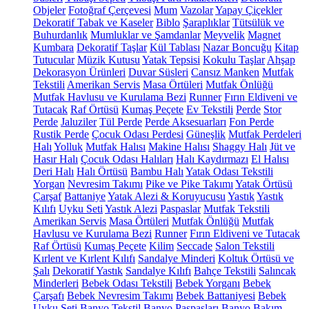
Objeler
Fotoğraf Çerçevesi
Mum
Vazolar
Yapay Çiçekler
Dekoratif Tabak ve Kaseler
Biblo
Şaraplıklar
Tütsülük ve
Buhurdanlık
Mumluklar ve Şamdanlar
Meyvelik
Magnet
Kumbara
Dekoratif Taşlar
Kül Tablası
Nazar Boncuğu
Kitap
Tutucular
Müzik Kutusu
Yatak Tepsisi
Kokulu Taşlar
Ahşap
Dekorasyon Ürünleri
Duvar Süsleri
Cansız Manken
Mutfak
Tekstili
Amerikan Servis
Masa Örtüleri
Mutfak Önlüğü
Mutfak Havlusu ve Kurulama Bezi
Runner
Fırın Eldiveni ve
Tutacak
Raf Örtüsü
Kumaş Peçete
Ev Tekstili
Perde
Stor
Perde
Jaluziler
Tül Perde
Perde Aksesuarları
Fon Perde
Rustik Perde
Çocuk Odası Perdesi
Güneşlik
Mutfak Perdeleri
Halı
Yolluk
Mutfak Halısı
Makine Halısı
Shaggy Halı
Jüt ve
Hasır Halı
Çocuk Odası Halıları
Halı Kaydırmazı
El Halısı
Deri Halı
Halı Örtüsü
Bambu Halı
Yatak Odası Tekstili
Yorgan
Nevresim Takımı
Pike ve Pike Takımı
Yatak Örtüsü
Çarşaf
Battaniye
Yatak Alezi & Koruyucusu
Yastık
Yastık
Kılıfı
Uyku Seti
Yastık Alezi
Paspaslar
Mutfak Tekstili
Amerikan Servis
Masa Örtüleri
Mutfak Önlüğü
Mutfak
Havlusu ve Kurulama Bezi
Runner
Fırın Eldiveni ve Tutacak
Raf Örtüsü
Kumaş Peçete
Kilim
Seccade
Salon Tekstili
Kırlent ve Kırlent Kılıfı
Sandalye Minderi
Koltuk Örtüsü ve
Şalı
Dekoratif Yastık
Sandalye Kılıfı
Bahçe Tekstili
Salıncak
Minderleri
Bebek Odası Tekstili
Bebek Yorganı
Bebek
Çarşafı
Bebek Nevresim Takımı
Bebek Battaniyesi
Bebek
Uyku Seti
Banyo Tekstil
Banyo Paspasları
Banyo Bakım