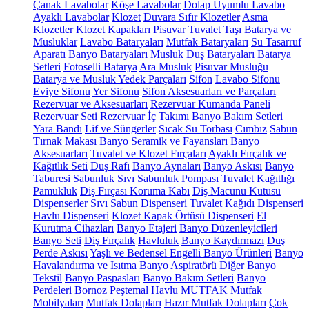
Çanak Lavabolar
Köşe Lavabolar
Dolap Uyumlu Lavabo
Ayaklı Lavabolar
Klozet
Duvara Sıfır Klozetler
Asma
Klozetler
Klozet Kapakları
Pisuvar
Tuvalet Taşı
Batarya ve
Musluklar
Lavabo Bataryaları
Mutfak Bataryaları
Su Tasarruf
Aparatı
Banyo Bataryaları
Musluk
Duş Bataryaları
Batarya
Setleri
Fotoselli Batarya
Ara Musluk
Pisuvar Musluğu
Batarya ve Musluk Yedek Parçaları
Sifon
Lavabo Sifonu
Eviye Sifonu
Yer Sifonu
Sifon Aksesuarları ve Parçaları
Rezervuar ve Aksesuarları
Rezervuar Kumanda Paneli
Rezervuar Seti
Rezervuar İç Takımı
Banyo Bakım Setleri
Yara Bandı
Lif ve Süngerler
Sıcak Su Torbası
Cımbız
Sabun
Tırnak Makası
Banyo Seramik ve Fayansları
Banyo
Aksesuarları
Tuvalet ve Klozet Fırçaları
Ayaklı Fırçalık ve
Kağıtlık Seti
Duş Rafı
Banyo Aynaları
Banyo Askısı
Banyo
Taburesi
Sabunluk
Sıvı Sabunluk Pompası
Tuvalet Kağıtlığı
Pamukluk
Diş Fırçası Koruma Kabı
Diş Macunu Kutusu
Dispenserler
Sıvı Sabun Dispenseri
Tuvalet Kağıdı Dispenseri
Havlu Dispenseri
Klozet Kapak Örtüsü Dispenseri
El
Kurutma Cihazları
Banyo Etajeri
Banyo Düzenleyicileri
Banyo Seti
Diş Fırçalık
Havluluk
Banyo Kaydırmazı
Duş
Perde Askısı
Yaşlı ve Bedensel Engelli Banyo Ürünleri
Banyo
Havalandırma ve Isıtma
Banyo Aspiratörü
Diğer
Banyo
Tekstil
Banyo Paspasları
Banyo Bakım Setleri
Banyo
Perdeleri
Bornoz
Peştemal
Havlu
MUTFAK
Mutfak
Mobilyaları
Mutfak Dolapları
Hazır Mutfak Dolapları
Çok