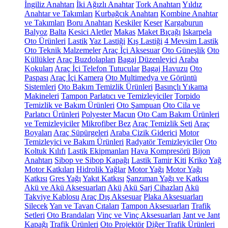
İngiliz Anahtarı
İki Ağızlı Anahtar
Tork Anahtarı
Yıldız
Anahtar ve Takımları
Kurbağcık Anahtarı
Kombine Anahtar
ve Takımları
Boru Anahtarı
Keskiler
Keser
Kargaburun
Balyoz
Balta
Kesici Aletler
Makas
Maket Bıçağı
Iskarpela
Oto Ürünleri
Lastik
Yaz Lastiği
Kış Lastiği
4 Mevsim Lastik
Oto Teknik Malzemeler
Araç İçi Aksesuar
Oto Güneşlik
Oto
Küllükler
Araç Buzdolapları
Bagaj Düzenleyici
Araba
Kokuları
Araç İçi Telefon Tutucular
Bagaj Havuzu
Oto
Paspası
Araç İçi Kamera
Oto Multimedya ve Görüntü
Sistemleri
Oto Bakım Temizlik Ürünleri
Basınçlı Yıkama
Makineleri
Tampon Parlatıcı ve Temizleyiciler
Torpido
Temizlik ve Bakım Ürünleri
Oto Şampuan
Oto Cila ve
Parlatıcı Ürünleri
Polyester Macun
Oto Cam Bakım Ürünleri
ve Temizleyiciler
Mikrofiber Bez
Araç Temizlik Seti
Araç
Boyaları
Araç Süpürgeleri
Araba Çizik Giderici
Motor
Temizleyici ve Bakım Ürünleri
Radyatör Temizleyiciler
Oto
Koltuk Kılıfı
Lastik Ekipmanları
Hava Kompresörü
Bijon
Anahtarı
Sibop ve Sibop Kapağı
Lastik Tamir Kiti
Kriko
Yağ
Motor Katkıları
Hidrolik Yağlar
Motor Yağı
Motor Yağı
Katkısı
Gres Yağı
Yakıt Katkısı
Şanzıman Yağı ve Katkısı
Akü ve Akü Aksesuarları
Akü
Akü Şarj Cihazları
Akü
Takviye Kablosu
Araç Dış Aksesuar
Plaka Aksesuarları
Silecek
Yan ve Tavan Çıtaları
Tampon Aksesuarları
Trafik
Setleri
Oto Brandaları
Vinç ve Vinç Aksesuarları
Jant ve Jant
Kapağı
Trafik Ürünleri
Oto Projektör
Diğer Trafik Ürünleri