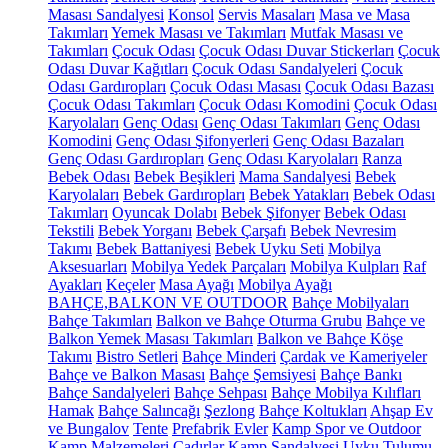
Masası Sandalyesi
Konsol
Servis Masaları
Masa ve Masa
Takımları
Yemek Masası ve Takımları
Mutfak Masası ve
Takımları
Çocuk Odası
Çocuk Odası Duvar Stickerları
Çocuk
Odası Duvar Kağıtları
Çocuk Odası Sandalyeleri
Çocuk
Odası Gardıropları
Çocuk Odası Masası
Çocuk Odası Bazası
Çocuk Odası Takımları
Çocuk Odası Komodini
Çocuk Odası
Karyolaları
Genç Odası
Genç Odası Takımları
Genç Odası
Komodini
Genç Odası Şifonyerleri
Genç Odası Bazaları
Genç Odası Gardıropları
Genç Odası Karyolaları
Ranza
Bebek Odası
Bebek Beşikleri
Mama Sandalyesi
Bebek
Karyolaları
Bebek Gardıropları
Bebek Yatakları
Bebek Odası
Takımları
Oyuncak Dolabı
Bebek Şifonyer
Bebek Odası
Tekstili
Bebek Yorganı
Bebek Çarşafı
Bebek Nevresim
Takımı
Bebek Battaniyesi
Bebek Uyku Seti
Mobilya
Aksesuarları
Mobilya Yedek Parçaları
Mobilya Kulpları
Raf
Ayakları
Keçeler
Masa Ayağı
Mobilya Ayağı
BAHÇE,BALKON VE OUTDOOR
Bahçe Mobilyaları
Bahçe Takımları
Balkon ve Bahçe Oturma Grubu
Bahçe ve
Balkon Yemek Masası Takımları
Balkon ve Bahçe Köşe
Takımı
Bistro Setleri
Bahçe Minderi
Çardak ve Kameriyeler
Bahçe ve Balkon Masası
Bahçe Şemsiyesi
Bahçe Bankı
Bahçe Sandalyeleri
Bahçe Sehpası
Bahçe Mobilya Kılıfları
Hamak
Bahçe Salıncağı
Şezlong
Bahçe Koltukları
Ahşap Ev
ve Bungalov
Tente
Prefabrik Evler
Kamp Spor ve Outdoor
Kamp Malzemeleri
Çadırlar
Kamp Sandalyesi
Uyku Tulumu