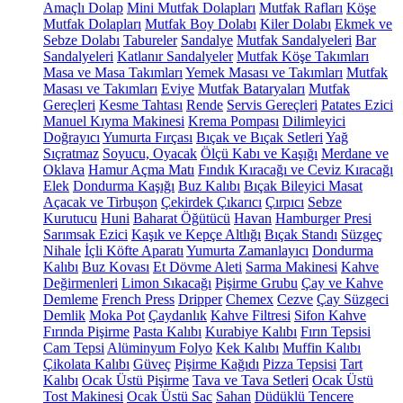
Amaçlı Dolap
Mini Mutfak Dolapları
Mutfak Rafları
Köşe
Mutfak Dolapları
Mutfak Boy Dolabı
Kiler Dolabı
Ekmek ve
Sebze Dolabı
Tabureler
Sandalye
Mutfak Sandalyeleri
Bar
Sandalyeleri
Katlanır Sandalyeler
Mutfak Köşe Takımları
Masa ve Masa Takımları
Yemek Masası ve Takımları
Mutfak
Masası ve Takımları
Eviye
Mutfak Bataryaları
Mutfak
Gereçleri
Kesme Tahtası
Rende
Servis Gereçleri
Patates Ezici
Manuel Kıyma Makinesi
Krema Pompası
Dilimleyici
Doğrayıcı
Yumurta Fırçası
Bıçak ve Bıçak Setleri
Yağ
Sıçratmaz
Soyucu, Oyacak
Ölçü Kabı ve Kaşığı
Merdane ve
Oklava
Hamur Açma Matı
Fındık Kıracağı ve Ceviz Kıracağı
Elek
Dondurma Kaşığı
Buz Kalıbı
Bıçak Bileyici Masat
Açacak ve Tirbuşon
Çekirdek Çıkarıcı
Çırpıcı
Sebze
Kurutucu
Huni
Baharat Öğütücü
Havan
Hamburger Presi
Sarımsak Ezici
Kaşık ve Kepçe Altlığı
Bıçak Standı
Süzgeç
Nihale
İçli Köfte Aparatı
Yumurta Zamanlayıcı
Dondurma
Kalıbı
Buz Kovası
Et Dövme Aleti
Sarma Makinesi
Kahve
Değirmenleri
Limon Sıkacağı
Pişirme Grubu
Çay ve Kahve
Demleme
French Press
Dripper
Chemex
Cezve
Çay Süzgeci
Demlik
Moka Pot
Çaydanlık
Kahve Filtresi
Sifon Kahve
Fırında Pişirme
Pasta Kalıbı
Kurabiye Kalıbı
Fırın Tepsisi
Cam Tepsi
Alüminyum Folyo
Kek Kalıbı
Muffin Kalıbı
Çikolata Kalıbı
Güveç
Pişirme Kağıdı
Pizza Tepsisi
Tart
Kalıbı
Ocak Üstü Pişirme
Tava ve Tava Setleri
Ocak Üstü
Tost Makinesi
Ocak Üstü Sac
Sahan
Düdüklü Tencere