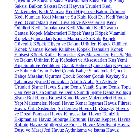
Çiçeklik ve Saksılık
Saksı Aksesuarları
Saksı Altlığı
Bahçe
Saksısı
Balkon Saksısı
Evcil Hayvan Ürünleri
Kedi
Malzemeleri
Kedi Maması
Kedi Hijyen ve Bakım Ürünleri
Kedi Kumları
Kedi Mama ve Su Kabı
Kedi Evi
Kedi Yatağı
Kedi Oyuncakları
Kedi Tuvaleti ve Aksesuarları
Kedi
Ödülleri
Kedi Tırmalaması
Kedi Vitamini
Kedi Taşıma
Çantası
Köpek Malzemeleri
Köpek Yatağı
Köpek Vitamini
Köpek Oyuncakları
Köpek Mama ve Su Kabı
Köpek
Güvenlik
Köpek Hijyen ve Bakım Ürünleri
Köpek Ödülleri
Köpek Maması
Köpek Kulübesi
Köpek Tasmaları
Köpek
Elbisesi
Köpek Kafesi
Kümesler
Kuş Malzemeleri
Kuş Sağlık
ve Bakım Ürünleri
Kuş Kafesleri ve Aksesuarları
Kuş Yemi
Kuş Suluk ve Yemlikleri
Çocuk Bahçe Oyuncakları
Kaydırak
ve Salıncak
Oyun Evleri
Çocuk Bahçe Sandalyeleri
Çocuk
Bahçe Masaları
Uçurtma
Çocuk Scooter
Çocuk Kaykay
Su
Tabancası
Şişme Oyuncaklar
Akülü Araba
Su Aktivite
Ürünleri
Şişme Havuz
Şişme Deniz Yatağı
Şişme Deniz Topu
Can Yeleği
Can Simidi ve Deniz Simidi
Şişme Deniz Kolluğu
Şişme Bot
Havuz Bonesi
Kano
Havuz Malzemeleri
Havuz
Yapı Malzemeleri
Nozul
Havuz Kenar Izgarası
Havuz Filtresi
Havuz Örtü Sistemleri
Su Perdesi
Havuz Dip Süzgeç
Havuz
ve Dozaj Pompası
Havuz Kimyasalları
Havuz Temizlik
Ekipmanları
Havuz Süpürge Hortumu
Havuz Kepçesi
Havuz
Robotu
Havuz Süpürgesi ve Fırçası
Havuz Merdiveni
Havuz
Duşu ve Masaj Jeti
Havuz Aydınlatma ve Isıtma
Havuz