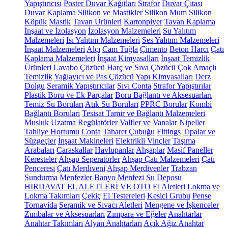
Yapıştırıcısı
Poster Duvar Kağıtları
Strafor
Duvar Çıtası
Duvar Kaplama
Silikon ve Mastikler
Silikon
Mum Silikon
Köpük
Mastik
Tavan Ürünleri
Kartonpiyer
Tavan Kaplama
İnşaat ve İzolasyon
İzolasyon Malzemeleri
Su Yalıtım
Malzemeleri
Isı Yalıtım Malzemeleri
Ses Yalıtım Malzemeleri
İnşaat Malzemeleri
Alçı
Cam Tuğla
Çimento
Beton Harcı
Çatı
Kaplama Malzemeleri
İnşaat Kimyasalları
İnşaat Temizlik
Ürünleri
Lavabo Çözücü
Harç ve Sıva Çözücü
Çok Amaçlı
Temizlik
Yağlayıcı ve Pas Çözücü
Yapı Kimyasalları
Derz
Dolgu
Seramik Yapıştırıcılar
Sıvı Conta
Strafor Yapıştırılar
Plastik Boru ve Ek Parçalar
Boru Bağlantı ve Aksesuarları
Temiz Su Boruları
Atık Su Boruları
PPRC Borular
Kombi
Bağlantı Boruları
Tesisat Tamir ve Bağlantı Malzemeleri
Musluk Uzatma
Regülatörler
Valfler ve Vanalar
Nipeller
Tahliye Hortumu
Conta
Taharet Çubuğu
Fittings
Tıpalar ve
Süzgeçler
İnşaat Makineleri
Elektrikli Vinçler
Taşıma
Arabaları
Caraskallar
Havlupanlar
Ahşaplar
Masif Paneller
Keresteler
Ahşap Seperatörler
Ahşap Çatı Malzemeleri
Çatı
Penceresi
Çatı Merdiveni
Ahşap Merdivenler
Trabzan
Sundurma
Menfezler
Banyo Menfezi
Su Deposu
HIRDAVAT EL ALETLERİ VE OTO
El Aletleri
Lokma ve
Lokma Takımları
Çekiç
El Testereleri
Kesici Grubu
Pense
Tornavida
Seramik ve Sıvacı Aletleri
Mengene ve İşkenceler
Zımbalar ve Aksesuarları
Zımpara ve Eğeler
Anahtarlar
Anahtar Takımları
Alyan Anahtarları
Açık Ağız Anahtar