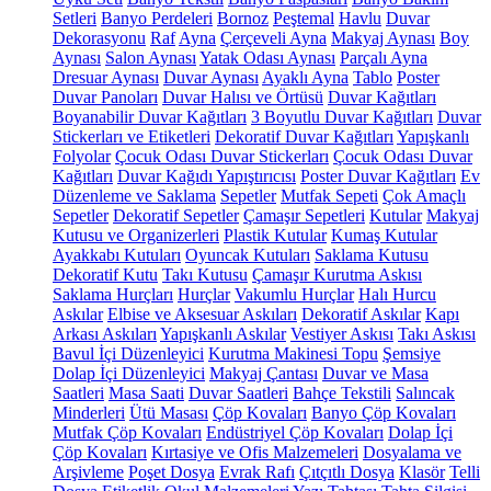
Setleri
Banyo Perdeleri
Bornoz
Peştemal
Havlu
Duvar
Dekorasyonu
Raf
Ayna
Çerçeveli Ayna
Makyaj Aynası
Boy
Aynası
Salon Aynası
Yatak Odası Aynası
Parçalı Ayna
Dresuar Aynası
Duvar Aynası
Ayaklı Ayna
Tablo
Poster
Duvar Panoları
Duvar Halısı ve Örtüsü
Duvar Kağıtları
Boyanabilir Duvar Kağıtları
3 Boyutlu Duvar Kağıtları
Duvar
Stickerları ve Etiketleri
Dekoratif Duvar Kağıtları
Yapışkanlı
Folyolar
Çocuk Odası Duvar Stickerları
Çocuk Odası Duvar
Kağıtları
Duvar Kağıdı Yapıştırıcısı
Poster Duvar Kağıtları
Ev
Düzenleme ve Saklama
Sepetler
Mutfak Sepeti
Çok Amaçlı
Sepetler
Dekoratif Sepetler
Çamaşır Sepetleri
Kutular
Makyaj
Kutusu ve Organizerleri
Plastik Kutular
Kumaş Kutular
Ayakkabı Kutuları
Oyuncak Kutuları
Saklama Kutusu
Dekoratif Kutu
Takı Kutusu
Çamaşır Kurutma Askısı
Saklama Hurçları
Hurçlar
Vakumlu Hurçlar
Halı Hurcu
Askılar
Elbise ve Aksesuar Askıları
Dekoratif Askılar
Kapı
Arkası Askıları
Yapışkanlı Askılar
Vestiyer Askısı
Takı Askısı
Bavul İçi Düzenleyici
Kurutma Makinesi Topu
Şemsiye
Dolap İçi Düzenleyici
Makyaj Çantası
Duvar ve Masa
Saatleri
Masa Saati
Duvar Saatleri
Bahçe Tekstili
Salıncak
Minderleri
Ütü Masası
Çöp Kovaları
Banyo Çöp Kovaları
Mutfak Çöp Kovaları
Endüstriyel Çöp Kovaları
Dolap İçi
Çöp Kovaları
Kırtasiye ve Ofis Malzemeleri
Dosyalama ve
Arşivleme
Poşet Dosya
Evrak Rafı
Çıtçıtlı Dosya
Klasör
Telli