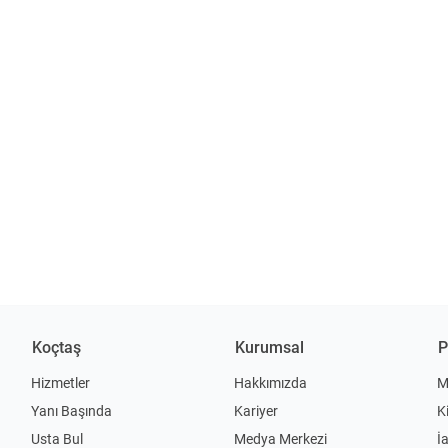
Koçtaş
Kurumsal
P
Hizmetler
Hakkımızda
M
Yanı Başında
Kariyer
K
Usta Bul
Medya Merkezi
İ