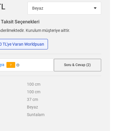
TL
n
Taksit Seçenekleri
erilmektedir. Kurulum müşteriye aittir.
50 TL'ye Varan Worldpuan
lya
Soru & Cevap (2)
7
100
cm
100
cm
37
cm
Beyaz
Suntalam