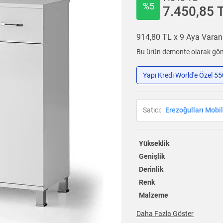
%5
7.450,85 
914,80 TL x 9 Aya Vara
Bu ürün demonte olarak gönd
Yapı Kredi World'e Özel 5
Satıcı:
Erezoğulları Mobi
Yükseklik
Genişlik
Derinlik
Renk
Malzeme
Daha Fazla Göster