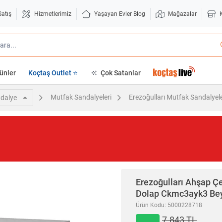
Satış
Hizmetlerimiz
Yaşayan Evler Blog
Mağazalar
ünler
Koçtaş Outlet ⭐
Çok Satanlar
Mutfak Sandalyeleri
Erezoğulları Mutfak Sandalyele
dalye
Erezoğulları
Ahşap Çek
Dolap Ckmc3ayk3 Be
Ürün Kodu: 5000228718
7.843 TL