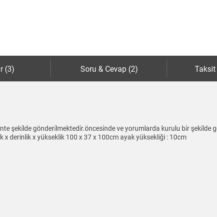
r (3)
Soru & Cevap (2)
Taksit
e şeki̇lde gönderi̇lmektedi̇r.öncesi̇nde ve yorumlarda kurulu bi̇r şeki̇lde g
işlik x derinlik x yükseklik 100 x 37 x 100cm ayak yüksekliği : 10cm