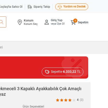
Yardım ve Destek
Koçtaş'ta Satıcı Ol
Sipariş Takip
Giriş Yap
Konum
0
Sepetim
veya Üye Ol
Konum Seç
ri
Sepette
6.333,22
TL
meceli 3 Kapaklı Ayakkabılık Çok Amaçlı
yaz
4
(3)
Ürün Seçenekleri