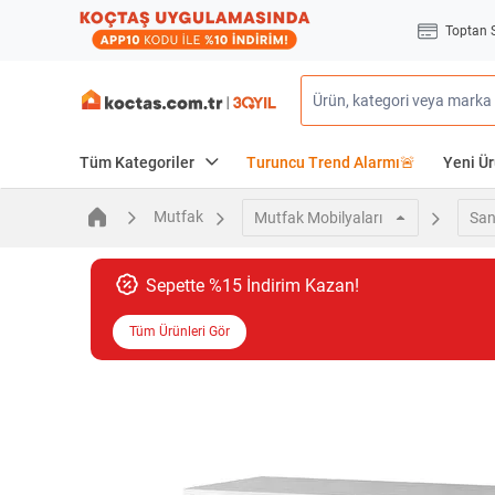
Toptan 
Tüm Kategoriler
Turuncu Trend Alarmı🚨
Yeni Ür
Mutfak
Mutfak Mobilyaları
San
Sepette %15 İndirim Kazan!
Tüm Ürünleri Gör