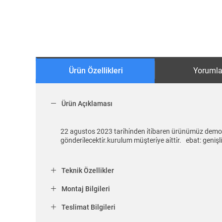
Ürün Özellikleri
Yorumla
Ürün Açıklaması
22 agustos 2023 tari̇hi̇nden i̇ti̇baren ürünümüz demont
gönderi̇lecekti̇r.kurulum müşteri̇ye ai̇tti̇r. ebat: gen
Teknik Özellikler
Montaj Bilgileri
Teslimat Bilgileri