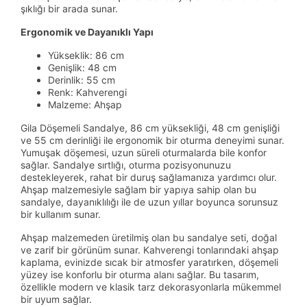
şıklığı bir arada sunar.
Ergonomik ve Dayanıklı Yapı
Yükseklik: 86 cm
Genişlik: 48 cm
Derinlik: 55 cm
Renk: Kahverengi
Malzeme: Ahşap
Gila Döşemeli Sandalye, 86 cm yüksekliği, 48 cm genişliği
ve 55 cm derinliği ile ergonomik bir oturma deneyimi sunar.
Yumuşak döşemesi, uzun süreli oturmalarda bile konfor
sağlar. Sandalye sırtlığı, oturma pozisyonunuzu
destekleyerek, rahat bir duruş sağlamanıza yardımcı olur.
Ahşap malzemesiyle sağlam bir yapıya sahip olan bu
sandalye, dayanıklılığı ile de uzun yıllar boyunca sorunsuz
bir kullanım sunar.
Ahşap malzemeden üretilmiş olan bu sandalye seti, doğal
ve zarif bir görünüm sunar. Kahverengi tonlarındaki ahşap
kaplama, evinizde sıcak bir atmosfer yaratırken, döşemeli
yüzey ise konforlu bir oturma alanı sağlar. Bu tasarım,
özellikle modern ve klasik tarz dekorasyonlarla mükemmel
bir uyum sağlar.