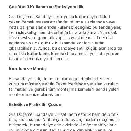
Çok Yönlü Kullanım ve Fonksiyonellik
Gila Döşemeli Sandalye, çok yönlü kullanımıyla dikkat
çeker. Yemek masası etrafında, oturma alanlarında veya
hatta çalışma alanlarında kullanabileceğiniz bu sandalyeler,
hem işlevselliği hem de estetiği bir arada sunar. Yumuşak
döşemesi ve ergonomik yapısı sayesinde misafirlerinizi
ağırlarken ya da günlük kullanımda konforun tadını
çıkarabilirsiniz. Ayrıca, bu sandalye seti, küçük alanlarda da
rahatlıkla kullanılabilir, kompakt tasarımı sayesinde yerden
tasarruf etmenize yardımcı olur.
Kurulum ve Montaj
Bu sandalye seti, demonte olarak gönderilmektedir ve
kurulum müşteriye aittir. Paket içerisinde yer alan kurulum
talimatları ve gerekli tüm montaj malzemeleri, sandalyeleri
monte etmenize olanak tanır.
Estetik ve Pratik Bir Çözüm
Gila Döşemeli Sandalye 2'li set, hem estetik hem de pratik
bir çözüm sunar. Zarif ahşap detayları, modern döşeme ile
birleşerek, bu sandalyelerin evinizdeki diğer mobilyalarla
uyum içinde olmasını sağlar. Ayrıca, dayanıklı yapısı ve