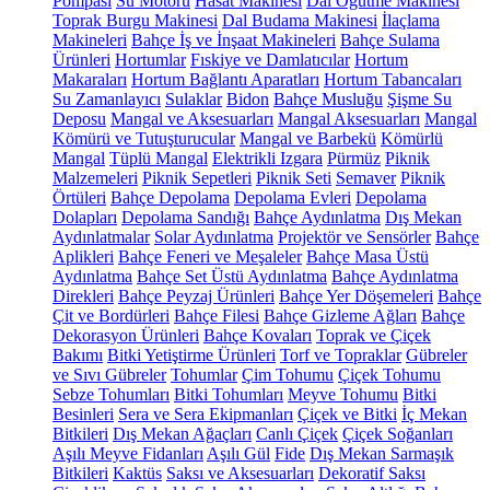
Pompası
Su Motoru
Hasat Makinesi
Dal Öğütme Makinesi
Toprak Burgu Makinesi
Dal Budama Makinesi
İlaçlama
Makineleri
Bahçe İş ve İnşaat Makineleri
Bahçe Sulama
Ürünleri
Hortumlar
Fıskiye ve Damlatıcılar
Hortum
Makaraları
Hortum Bağlantı Aparatları
Hortum Tabancaları
Su Zamanlayıcı
Sulaklar
Bidon
Bahçe Musluğu
Şişme Su
Deposu
Mangal ve Aksesuarları
Mangal Aksesuarları
Mangal
Kömürü ve Tutuşturucular
Mangal ve Barbekü
Kömürlü
Mangal
Tüplü Mangal
Elektrikli Izgara
Pürmüz
Piknik
Malzemeleri
Piknik Sepetleri
Piknik Seti
Semaver
Piknik
Örtüleri
Bahçe Depolama
Depolama Evleri
Depolama
Dolapları
Depolama Sandığı
Bahçe Aydınlatma
Dış Mekan
Aydınlatmalar
Solar Aydınlatma
Projektör ve Sensörler
Bahçe
Aplikleri
Bahçe Feneri ve Meşaleler
Bahçe Masa Üstü
Aydınlatma
Bahçe Set Üstü Aydınlatma
Bahçe Aydınlatma
Direkleri
Bahçe Peyzaj Ürünleri
Bahçe Yer Döşemeleri
Bahçe
Çit ve Bordürleri
Bahçe Filesi
Bahçe Gizleme Ağları
Bahçe
Dekorasyon Ürünleri
Bahçe Kovaları
Toprak ve Çiçek
Bakımı
Bitki Yetiştirme Ürünleri
Torf ve Topraklar
Gübreler
ve Sıvı Gübreler
Tohumlar
Çim Tohumu
Çiçek Tohumu
Sebze Tohumları
Bitki Tohumları
Meyve Tohumu
Bitki
Besinleri
Sera ve Sera Ekipmanları
Çiçek ve Bitki
İç Mekan
Bitkileri
Dış Mekan Ağaçları
Canlı Çiçek
Çiçek Soğanları
Aşılı Meyve Fidanları
Aşılı Gül
Fide
Dış Mekan Sarmaşık
Bitkileri
Kaktüs
Saksı ve Aksesuarları
Dekoratif Saksı