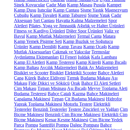
Sinek Kovucular
Çadır Matı
Kamp Masası
Pusula
Kampet
Kamp Duşu
Isıtıcılar
Kamp Çantası
Şişme Yastık
Magnezyum
Çubuğu
Kamp Tuvaleti
Kamp Taburesi
Şişme Yatak
Çadır
Aksesuarı
Sırt Çantası
Hayatta Kalma Malzemeleri
Spor
Aletleri
Pilates, Yoga ve Jimnastik
Ağırlık ve Halter Ürünleri
Fitness ve Kardiyo Ürünleri
Diğer Spor Ürünleri
Valiz ve
Bavul
Kamp Mutfak Malzemeleri
Termal Çanta
Matara
Kamp Yemek Pişirme Seti
Kamp Buzluk ve Soğutucu
Ürünler
Kamp Demliği
Kamp Tavası
Kamp Ocağı
Kamp
Mutfak Aksesuarları
Çakmak ve Yakıcılar
Termoslar
Aydınlatma Ekipmanları
El Feneri
Işıldak
Kafa Lambası
Kamp El Aletleri
Kamp Testeresi
Kamp Küreği
Kamp Bıçağı
Kamp Baltası
Avcılık Malzemeleri
Balık Av Malzemeleri
Bisiklet ve Scooter
Bisiklet
Elektrikli Scooter
Bahçe Aletleri
Çapa
Kürek
Bahçe Eldiveni
Tırmık
Budama Makası
Aşı
Makası
Fide Dikici ve Sökücü
Orak
Bahçe El Aleti Setleri
Çim Makası
Tırpan Misinası
Aşı Bıçağı
Meyve Toplama Aleti
Budama Testeresi
Bahçe Çatalı
Kazma
Bahçe Makineleri
Çapalama Makinesi
Tırpan
Çit Budama Makinesi
Hidrofor
Yaprak Toplama Makinesi
Motorlu Testere
Elektrikli
Testereler
Benzinli Testereler
Testere Zincirleri ve Yağları
Çim
Biçme Makinesi
Benzinli Çim Biçme Makinesi
Elektrikli Çim
Biçme Makinesi
Kenar Kesme Makinesi
Çim Biçme Yedek
Parça
Pompa
Santrifüj Pompa
Dalgıç Pompası
Bahçe