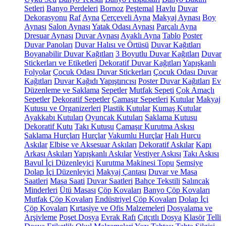
Setleri
Banyo Perdeleri
Bornoz
Peştemal
Havlu
Duvar
Dekorasyonu
Raf
Ayna
Çerçeveli Ayna
Makyaj Aynası
Boy
Aynası
Salon Aynası
Yatak Odası Aynası
Parçalı Ayna
Dresuar Aynası
Duvar Aynası
Ayaklı Ayna
Tablo
Poster
Duvar Panoları
Duvar Halısı ve Örtüsü
Duvar Kağıtları
Boyanabilir Duvar Kağıtları
3 Boyutlu Duvar Kağıtları
Duvar
Stickerları ve Etiketleri
Dekoratif Duvar Kağıtları
Yapışkanlı
Folyolar
Çocuk Odası Duvar Stickerları
Çocuk Odası Duvar
Kağıtları
Duvar Kağıdı Yapıştırıcısı
Poster Duvar Kağıtları
Ev
Düzenleme ve Saklama
Sepetler
Mutfak Sepeti
Çok Amaçlı
Sepetler
Dekoratif Sepetler
Çamaşır Sepetleri
Kutular
Makyaj
Kutusu ve Organizerleri
Plastik Kutular
Kumaş Kutular
Ayakkabı Kutuları
Oyuncak Kutuları
Saklama Kutusu
Dekoratif Kutu
Takı Kutusu
Çamaşır Kurutma Askısı
Saklama Hurçları
Hurçlar
Vakumlu Hurçlar
Halı Hurcu
Askılar
Elbise ve Aksesuar Askıları
Dekoratif Askılar
Kapı
Arkası Askıları
Yapışkanlı Askılar
Vestiyer Askısı
Takı Askısı
Bavul İçi Düzenleyici
Kurutma Makinesi Topu
Şemsiye
Dolap İçi Düzenleyici
Makyaj Çantası
Duvar ve Masa
Saatleri
Masa Saati
Duvar Saatleri
Bahçe Tekstili
Salıncak
Minderleri
Ütü Masası
Çöp Kovaları
Banyo Çöp Kovaları
Mutfak Çöp Kovaları
Endüstriyel Çöp Kovaları
Dolap İçi
Çöp Kovaları
Kırtasiye ve Ofis Malzemeleri
Dosyalama ve
Arşivleme
Poşet Dosya
Evrak Rafı
Çıtçıtlı Dosya
Klasör
Telli