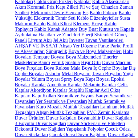
Kabloları
Çoklu Grup Prizleri
Kablolar
Kablo Aksesuarları
Akım Korumalı Priz
Kapı Zilleri
Pil ve Şarj Cihazları
Zaman
Saatleri
Elektronik Devre Elemanı
Fiş
Kablo Pabucu
Kablo
Yüksüğü
Elektronik Tamir Seti
Kablo Düzenleyiciler
Susta
Makaron Kablo
Kablo Klipsi
Klemens
Kroşe
Kablo
Toplayıcı
Kablo Kanalı
Adaptör
Duy
Buat Kutusu ve Kapağı
Aydınlatma Halatları ve Zincirleri
Enerji Sistemleri
Güneş
Paneli
Lityum Akü
Jel Akü
İnverter
Tavan Vantilatörleri
AHŞAP VE İNŞAAT
Ahşap Yer Döşeme
Parke
Parke Profil
ve Aksesuarları
Süpürgelik
Boya ve Boya Malzemeleri
Hobi
Boyaları
Tempare Boyası
Boya Malzemeleri
Tinerler
Maskeleme Bandı
Vernik
Spatula
Hışır Örtü
Duvar Macunu
Boya Fırçaları
Boya Rulosu
Mala
Boya
İç Cephe Boyalar
Dış
Cephe Boyalar
Astarlar
Metal Boyaları
Tavan Boyaları
Yağlı
Boyalar
Yalıtım Boyası
Sprey Boya
Kapı Boyası
Epoksi
Boyalar
Kapılar
Amerikan Kapılar
Melamin Kapılar
Çelik
Kapılar
Akordiyon Kapılar
Sürgülü Kapılar
Acil Çıkış
Kapıları
Kapı Kolları
Seramik ve Fayans
Banyo Seramik ve
Fayansları
Yer Seramik ve Fayansları
Mutfak Seramik ve
Fayansları
Karo
Mozaik
Mutfak Tezgahları
Laminant Mutfak
Tezgahları
Ahşap Mutfak Tezgahları
PVC Zemin Kaplama
Duvar Ürünleri
Duvar Kağıtları
Boyanabilir Duvar Kağıtları
3 Boyutlu Duvar Kağıtları
Duvar Stickerları ve Etiketleri
Dekoratif Duvar Kağıtları
Yapışkanlı Folyolar
Çocuk Odası
Duvar Stickerları
Çocuk Odası Duvar Kağıtları
Duvar Kağıdı