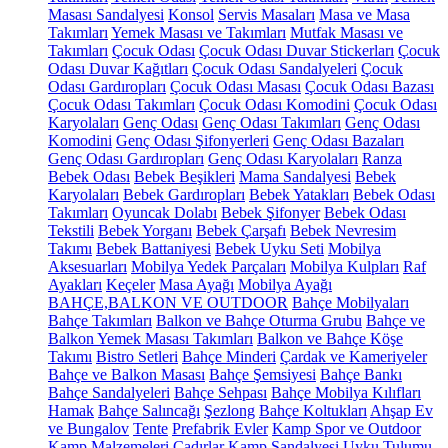
Masası Sandalyesi
Konsol
Servis Masaları
Masa ve Masa
Takımları
Yemek Masası ve Takımları
Mutfak Masası ve
Takımları
Çocuk Odası
Çocuk Odası Duvar Stickerları
Çocuk
Odası Duvar Kağıtları
Çocuk Odası Sandalyeleri
Çocuk
Odası Gardıropları
Çocuk Odası Masası
Çocuk Odası Bazası
Çocuk Odası Takımları
Çocuk Odası Komodini
Çocuk Odası
Karyolaları
Genç Odası
Genç Odası Takımları
Genç Odası
Komodini
Genç Odası Şifonyerleri
Genç Odası Bazaları
Genç Odası Gardıropları
Genç Odası Karyolaları
Ranza
Bebek Odası
Bebek Beşikleri
Mama Sandalyesi
Bebek
Karyolaları
Bebek Gardıropları
Bebek Yatakları
Bebek Odası
Takımları
Oyuncak Dolabı
Bebek Şifonyer
Bebek Odası
Tekstili
Bebek Yorganı
Bebek Çarşafı
Bebek Nevresim
Takımı
Bebek Battaniyesi
Bebek Uyku Seti
Mobilya
Aksesuarları
Mobilya Yedek Parçaları
Mobilya Kulpları
Raf
Ayakları
Keçeler
Masa Ayağı
Mobilya Ayağı
BAHÇE,BALKON VE OUTDOOR
Bahçe Mobilyaları
Bahçe Takımları
Balkon ve Bahçe Oturma Grubu
Bahçe ve
Balkon Yemek Masası Takımları
Balkon ve Bahçe Köşe
Takımı
Bistro Setleri
Bahçe Minderi
Çardak ve Kameriyeler
Bahçe ve Balkon Masası
Bahçe Şemsiyesi
Bahçe Bankı
Bahçe Sandalyeleri
Bahçe Sehpası
Bahçe Mobilya Kılıfları
Hamak
Bahçe Salıncağı
Şezlong
Bahçe Koltukları
Ahşap Ev
ve Bungalov
Tente
Prefabrik Evler
Kamp Spor ve Outdoor
Kamp Malzemeleri
Çadırlar
Kamp Sandalyesi
Uyku Tulumu