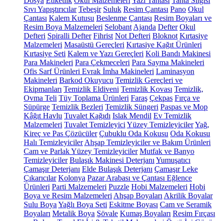
Dosya
Etiketlik
Okul Malzemeleri
Yazı Tahtası
Tahta Silgisi
Sıvı Yapıştırıcılar
Tebeşir
Suluk
Resim Çantası
Pano
Okul
Çantası
Kalem Kutusu
Beslenme Çantası
Resim Boyaları ve
Resim Boya Malzemeleri
Selobant
Ajanda
Defter
Okul
Defteri
Spiralli Defter
Fihrist
Not Defteri
Bloknot
Kırtasiye
Malzemeleri
Masaüstü Gereçleri
Kırtasiye Kağıt Ürünleri
Kırtasiye Seti
Kalem ve Yazı Gereçleri
Koli Bandı Makinesi
Para Makineleri
Para Çekmeceleri
Para Sayma Makineleri
Ofis Sarf Ürünleri
Evrak İmha Makineleri
Laminasyon
Makineleri
Barkod Okuyucu
Temizlik Gereçleri ve
Ekipmanları
Temizlik Eldiveni
Temizlik Kovası
Temizlik,
Ovma Teli
Tüy Toplama Ürünleri
Faraş
Çekpas
Fırça ve
Süpürge
Temizlik Bezleri
Temizlik Süngeri
Paspas ve Mop
Kâğıt Havlu
Tuvalet Kağıdı
Islak Mendil
Ev Temizlik
Malzemeleri
Tuvalet Temizleyici
Yüzey Temizleyiciler
Yağ,
Kireç ve Pas Çözücüler
Çubuklu Oda Kokusu
Oda Kokusu
Halı Temizleyiciler
Ahşap Temizleyiciler ve Bakım Ürünleri
Cam ve Parlak Yüzey Temizleyiciler
Mutfak ve Banyo
Temizleyiciler
Bulaşık Makinesi Deterjanı
Yumuşatıcı
Çamaşır Deterjanı
Elde Bulaşık Deterjanı
Çamaşır Leke
Çıkarıcılar
Kolonya
Pazar Arabası ve Çantası
Eğlence
Ürünleri
Parti Malzemeleri
Puzzle
Hobi Malzemeleri
Hobi
Boya ve Resim Malzemeleri
Ahşap Boyaları
Akrilik Boyalar
Sulu Boya
Yağlı Boya Seti
Eskitme Boyası
Cam ve Seramik
Boyaları
Metalik Boya
Şövale
Kumaş Boyaları
Resim Fırçası