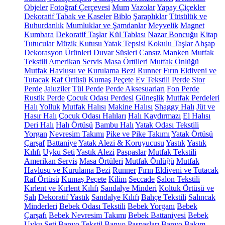
Objeler
Fotoğraf Çerçevesi
Mum
Vazolar
Yapay Çiçekler
Dekoratif Tabak ve Kaseler
Biblo
Şaraplıklar
Tütsülük ve
Buhurdanlık
Mumluklar ve Şamdanlar
Meyvelik
Magnet
Kumbara
Dekoratif Taşlar
Kül Tablası
Nazar Boncuğu
Kitap
Tutucular
Müzik Kutusu
Yatak Tepsisi
Kokulu Taşlar
Ahşap
Dekorasyon Ürünleri
Duvar Süsleri
Cansız Manken
Mutfak
Tekstili
Amerikan Servis
Masa Örtüleri
Mutfak Önlüğü
Mutfak Havlusu ve Kurulama Bezi
Runner
Fırın Eldiveni ve
Tutacak
Raf Örtüsü
Kumaş Peçete
Ev Tekstili
Perde
Stor
Perde
Jaluziler
Tül Perde
Perde Aksesuarları
Fon Perde
Rustik Perde
Çocuk Odası Perdesi
Güneşlik
Mutfak Perdeleri
Halı
Yolluk
Mutfak Halısı
Makine Halısı
Shaggy Halı
Jüt ve
Hasır Halı
Çocuk Odası Halıları
Halı Kaydırmazı
El Halısı
Deri Halı
Halı Örtüsü
Bambu Halı
Yatak Odası Tekstili
Yorgan
Nevresim Takımı
Pike ve Pike Takımı
Yatak Örtüsü
Çarşaf
Battaniye
Yatak Alezi & Koruyucusu
Yastık
Yastık
Kılıfı
Uyku Seti
Yastık Alezi
Paspaslar
Mutfak Tekstili
Amerikan Servis
Masa Örtüleri
Mutfak Önlüğü
Mutfak
Havlusu ve Kurulama Bezi
Runner
Fırın Eldiveni ve Tutacak
Raf Örtüsü
Kumaş Peçete
Kilim
Seccade
Salon Tekstili
Kırlent ve Kırlent Kılıfı
Sandalye Minderi
Koltuk Örtüsü ve
Şalı
Dekoratif Yastık
Sandalye Kılıfı
Bahçe Tekstili
Salıncak
Minderleri
Bebek Odası Tekstili
Bebek Yorganı
Bebek
Çarşafı
Bebek Nevresim Takımı
Bebek Battaniyesi
Bebek
Uyku Seti
Banyo Tekstil
Banyo Paspasları
Banyo Bakım