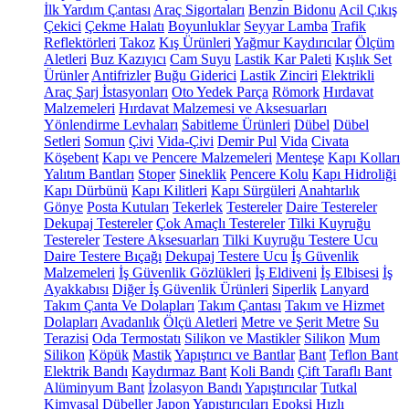
İlk Yardım Çantası
Araç Sigortaları
Benzin Bidonu
Acil Çıkış
Çekici
Çekme Halatı
Boyunluklar
Seyyar Lamba
Trafik
Reflektörleri
Takoz
Kış Ürünleri
Yağmur Kaydırıcılar
Ölçüm
Aletleri
Buz Kazıyıcı
Cam Suyu
Lastik Kar Paleti
Kışlık Set
Ürünler
Antifrizler
Buğu Giderici
Lastik Zinciri
Elektrikli
Araç Şarj İstasyonları
Oto Yedek Parça
Römork
Hırdavat
Malzemeleri
Hırdavat Malzemesi ve Aksesuarları
Yönlendirme Levhaları
Sabitleme Ürünleri
Dübel
Dübel
Setleri
Somun
Çivi
Vida-Çivi
Demir Pul
Vida
Civata
Köşebent
Kapı ve Pencere Malzemeleri
Menteşe
Kapı Kolları
Yalıtım Bantları
Stoper
Sineklik
Pencere Kolu
Kapı Hidroliği
Kapı Dürbünü
Kapı Kilitleri
Kapı Sürgüleri
Anahtarlık
Gönye
Posta Kutuları
Tekerlek
Testereler
Daire Testereler
Dekupaj Testereler
Çok Amaçlı Testereler
Tilki Kuyruğu
Testereler
Testere Aksesuarları
Tilki Kuyruğu Testere Ucu
Daire Testere Bıçağı
Dekupaj Testere Ucu
İş Güvenlik
Malzemeleri
İş Güvenlik Gözlükleri
İş Eldiveni
İş Elbisesi
İş
Ayakkabısı
Diğer İş Güvenlik Ürünleri
Siperlik
Lanyard
Takım Çanta Ve Dolapları
Takım Çantası
Takım ve Hizmet
Dolapları
Avadanlık
Ölçü Aletleri
Metre ve Şerit Metre
Su
Terazisi
Oda Termostatı
Silikon ve Mastikler
Silikon
Mum
Silikon
Köpük
Mastik
Yapıştırıcı ve Bantlar
Bant
Teflon Bant
Elektrik Bandı
Kaydırmaz Bant
Koli Bandı
Çift Taraflı Bant
Alüminyum Bant
İzolasyon Bandı
Yapıştırıcılar
Tutkal
Kimyasal Dübeller
Japon Yapıştırıcıları
Epoksi
Hızlı