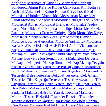
Yapıştırıcı
Merdivenler
Güvenlik Malzemeleri
Yangın
Söndürücü
Alarm
Kasa ve Kilitler
Çelik Kasa
Kilit
Kutu ve
Ambalaj Malzemeleri
Kargo Kutusu
Kargo Poşeti
Koli
Motosiklet Ürünleri
Motorsiklet Aksesuarları
Motosiklet
Kilidi
Motosiklet Stickerları
Motosiklet Rüzgarlık ve Siperlik
Motosiklet Aynası
Motosiklet Brandası
Motorsiklet Yedek
Parça
Motosiklet Fren Ekipmanları
Diğer Motosiklet Yedek
Parçaları
Motosiklet Fren ve Debriyaj Kolu
Motosiklet Kayışı
Motosiklet Zinciri
Motosiklet Giyim
Motorcu Eldiveni
Motorcu Botu ve Ayakkabısı
Motorcu Yağmurluk
Motosiklet
Kaskı
ELEKTRİKLİ EL ALETLERİ
Akülü Vidalamalar
Şarjlı Vidalamalar
Kablolu Vidalamalar
Vidalama Uçları
Matkaplar
Darbeli Matkaplar
Akülü Matkap ve Vidalamalar
Matkap Ucu ve Setleri
Somun Sıkma Makineleri
Darbesiz
Matkaplar
Manyetik Matkap
Sütunlu Matkap
Matkap Tezgahı
Kırıcılar ve Deliciler
Zımpara ve Polisaj
Zımpara Makineleri
Polisaj Makineleri
Planyalar
Zımpara Kağıdı ve Aksesuarları
Testereler
Daire Testereler
Dekupaj Testereler
Çok Amaçlı
Testereler
Tilki Kuyruğu Testereler
Testere Aksesuarları
Tilki
Kuyruğu Testere Ucu
Daire Testere Bıçağı
Dekupaj Testere
Ucu
Bahçe Makineleri
Çapalama Makinesi
Tırpan
Çit
Budama Makinesi
Hidrofor
Yaprak Toplama Makinesi
Motorlu Testere
Elektrikli Testereler
Benzinli Testereler
Testere Zincirleri ve Yağları
Çim Biçme Makinesi
Benzinli
Çim Biçme Makinesi
Elektrikli Çim Biçme Makinesi
Kenar