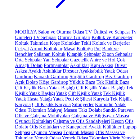
MOBİLYA
Salon ve Oturma Odası
TV Ünitesi ve Sehpası
Tv
Üniteleri
TV Sehpası
Oturma Grupları
Koltuk ve Kanepeler
Koltuk Takımları
Köşe Koltuklar
Tekli Koltuk ve Berjerler
Çekyat
Armut Koltuklar
Masaj Koltuğu
Puf
Bank ve
Benchler
Sallanan Koltuk
Kitaplık
Sehpalar
Zigon Sehpalar
Orta Sehpalar
Yan Sehpalar
Gazetelik
Antre ve Hol
Çok
Amaçlı Dolap
Portmantolar
Askılıklar
Kapı Askısı
Duvar
Askısı
Ayaklı Askılıklar
Dresuar
Ayakkabılık
Yatak Odası
Gardırop
Kapaklı Gardırop
Sürgülü Gardırop
Bez Gardırop
Açık Dolap
Köşe Gardırop
Yüklük
Baza
Tek Kişilik Baza
Çift Kişilik Baza
Yatak Başlığı
Çift Kişilik Yatak Başlığı
Tek
Kişilik Yatak Başlığı
Yatak
Çift Kişilik Yatak
Tek Kişilik
Yatak
Hasta Yatağı
Yatak Pedi & Şiltesi
Karyola
Tek Kişilik
Karyola
Çift Kişilik Karyola
Şifonyerler
Komodin
Yatak
Odası Takımları
Makyaj Masası
Takı Dolabı
Sandık
Paravan
Ofis ve Çalışma Mobilyaları
Çalışma ve Bilgisayar Masası
Oyuncu Koltukları
Çalışma ve Ofis Sandalyeleri
Keson
Ofis
Dolabı
Ofis Koltukları ve Kanepeleri
Ayaklı Küllükler
Laptop
Sehpası
Oyuncu Masası
Toplantı Masası
Ofis Masası ve
Takımları
Yemek Odası
Yemek Odası Takımları
Vitrin
Yemek