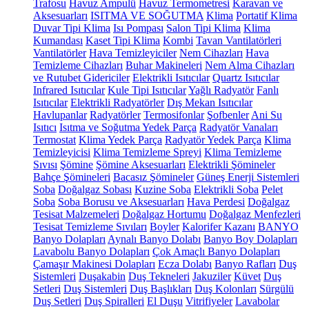
Trafosu
Havuz Ampulü
Havuz Termometresi
Karavan ve
Aksesuarları
ISITMA VE SOĞUTMA
Klima
Portatif Klima
Duvar Tipi Klima
Isı Pompası
Salon Tipi Klima
Klima
Kumandası
Kaset Tipi Klima
Kombi
Tavan Vantilatörleri
Vantilatörler
Hava Temizleyiciler
Nem Cihazları
Hava
Temizleme Cihazları
Buhar Makineleri
Nem Alma Cihazları
ve Rutubet Gidericiler
Elektrikli Isıtıcılar
Quartz Isıtıcılar
Infrared Isıtıcılar
Kule Tipi Isıtıcılar
Yağlı Radyatör
Fanlı
Isıtıcılar
Elektrikli Radyatörler
Dış Mekan Isıtıcılar
Havlupanlar
Radyatörler
Termosifonlar
Şofbenler
Ani Su
Isıtıcı
Isıtma ve Soğutma Yedek Parça
Radyatör Vanaları
Termostat
Klima Yedek Parça
Radyatör Yedek Parça
Klima
Temizleyicisi
Klima Temizleme Spreyi
Klima Temizleme
Sıvısı
Şömine
Şömine Aksesuarları
Elektrikli Şömineler
Bahçe Şömineleri
Bacasız Şömineler
Güneş Enerji Sistemleri
Soba
Doğalgaz Sobası
Kuzine Soba
Elektrikli Soba
Pelet
Soba
Soba Borusu ve Aksesuarları
Hava Perdesi
Doğalgaz
Tesisat Malzemeleri
Doğalgaz Hortumu
Doğalgaz Menfezleri
Tesisat Temizleme Sıvıları
Boyler
Kalorifer Kazanı
BANYO
Banyo Dolapları
Aynalı Banyo Dolabı
Banyo Boy Dolapları
Lavabolu Banyo Dolapları
Çok Amaçlı Banyo Dolapları
Çamaşır Makinesi Dolapları
Ecza Dolabı
Banyo Rafları
Duş
Sistemleri
Duşakabin
Duş Tekneleri
Jakuziler
Küvet
Duş
Setleri
Duş Sistemleri
Duş Başlıkları
Duş Kolonları
Sürgülü
Duş Setleri
Duş Spiralleri
El Duşu
Vitrifiyeler
Lavabolar