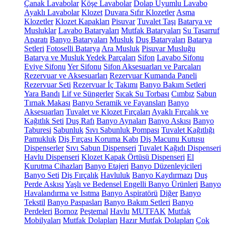
Çanak Lavabolar
Köşe Lavabolar
Dolap Uyumlu Lavabo
Ayaklı Lavabolar
Klozet
Duvara Sıfır Klozetler
Asma
Klozetler
Klozet Kapakları
Pisuvar
Tuvalet Taşı
Batarya ve
Musluklar
Lavabo Bataryaları
Mutfak Bataryaları
Su Tasarruf
Aparatı
Banyo Bataryaları
Musluk
Duş Bataryaları
Batarya
Setleri
Fotoselli Batarya
Ara Musluk
Pisuvar Musluğu
Batarya ve Musluk Yedek Parçaları
Sifon
Lavabo Sifonu
Eviye Sifonu
Yer Sifonu
Sifon Aksesuarları ve Parçaları
Rezervuar ve Aksesuarları
Rezervuar Kumanda Paneli
Rezervuar Seti
Rezervuar İç Takımı
Banyo Bakım Setleri
Yara Bandı
Lif ve Süngerler
Sıcak Su Torbası
Cımbız
Sabun
Tırnak Makası
Banyo Seramik ve Fayansları
Banyo
Aksesuarları
Tuvalet ve Klozet Fırçaları
Ayaklı Fırçalık ve
Kağıtlık Seti
Duş Rafı
Banyo Aynaları
Banyo Askısı
Banyo
Taburesi
Sabunluk
Sıvı Sabunluk Pompası
Tuvalet Kağıtlığı
Pamukluk
Diş Fırçası Koruma Kabı
Diş Macunu Kutusu
Dispenserler
Sıvı Sabun Dispenseri
Tuvalet Kağıdı Dispenseri
Havlu Dispenseri
Klozet Kapak Örtüsü Dispenseri
El
Kurutma Cihazları
Banyo Etajeri
Banyo Düzenleyicileri
Banyo Seti
Diş Fırçalık
Havluluk
Banyo Kaydırmazı
Duş
Perde Askısı
Yaşlı ve Bedensel Engelli Banyo Ürünleri
Banyo
Havalandırma ve Isıtma
Banyo Aspiratörü
Diğer
Banyo
Tekstil
Banyo Paspasları
Banyo Bakım Setleri
Banyo
Perdeleri
Bornoz
Peştemal
Havlu
MUTFAK
Mutfak
Mobilyaları
Mutfak Dolapları
Hazır Mutfak Dolapları
Çok