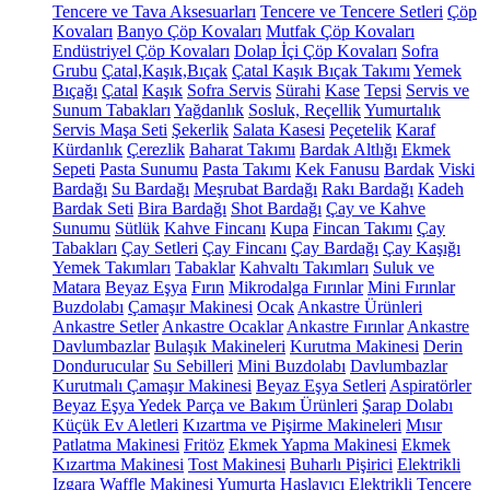
Tencere ve Tava Aksesuarları
Tencere ve Tencere Setleri
Çöp
Kovaları
Banyo Çöp Kovaları
Mutfak Çöp Kovaları
Endüstriyel Çöp Kovaları
Dolap İçi Çöp Kovaları
Sofra
Grubu
Çatal,Kaşık,Bıçak
Çatal Kaşık Bıçak Takımı
Yemek
Bıçağı
Çatal
Kaşık
Sofra Servis
Sürahi
Kase
Tepsi
Servis ve
Sunum Tabakları
Yağdanlık
Sosluk, Reçellik
Yumurtalık
Servis Maşa Seti
Şekerlik
Salata Kasesi
Peçetelik
Karaf
Kürdanlık
Çerezlik
Baharat Takımı
Bardak Altlığı
Ekmek
Sepeti
Pasta Sunumu
Pasta Takımı
Kek Fanusu
Bardak
Viski
Bardağı
Su Bardağı
Meşrubat Bardağı
Rakı Bardağı
Kadeh
Bardak Seti
Bira Bardağı
Shot Bardağı
Çay ve Kahve
Sunumu
Sütlük
Kahve Fincanı
Kupa
Fincan Takımı
Çay
Tabakları
Çay Setleri
Çay Fincanı
Çay Bardağı
Çay Kaşığı
Yemek Takımları
Tabaklar
Kahvaltı Takımları
Suluk ve
Matara
Beyaz Eşya
Fırın
Mikrodalga Fırınlar
Mini Fırınlar
Buzdolabı
Çamaşır Makinesi
Ocak
Ankastre Ürünleri
Ankastre Setler
Ankastre Ocaklar
Ankastre Fırınlar
Ankastre
Davlumbazlar
Bulaşık Makineleri
Kurutma Makinesi
Derin
Dondurucular
Su Sebilleri
Mini Buzdolabı
Davlumbazlar
Kurutmalı Çamaşır Makinesi
Beyaz Eşya Setleri
Aspiratörler
Beyaz Eşya Yedek Parça ve Bakım Ürünleri
Şarap Dolabı
Küçük Ev Aletleri
Kızartma ve Pişirme Makineleri
Mısır
Patlatma Makinesi
Fritöz
Ekmek Yapma Makinesi
Ekmek
Kızartma Makinesi
Tost Makinesi
Buharlı Pişirici
Elektrikli
Izgara
Waffle Makinesi
Yumurta Haşlayıcı
Elektrikli Tencere