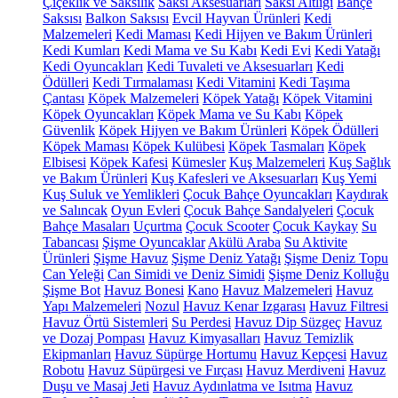
Çiçeklik ve Saksılık
Saksı Aksesuarları
Saksı Altlığı
Bahçe
Saksısı
Balkon Saksısı
Evcil Hayvan Ürünleri
Kedi
Malzemeleri
Kedi Maması
Kedi Hijyen ve Bakım Ürünleri
Kedi Kumları
Kedi Mama ve Su Kabı
Kedi Evi
Kedi Yatağı
Kedi Oyuncakları
Kedi Tuvaleti ve Aksesuarları
Kedi
Ödülleri
Kedi Tırmalaması
Kedi Vitamini
Kedi Taşıma
Çantası
Köpek Malzemeleri
Köpek Yatağı
Köpek Vitamini
Köpek Oyuncakları
Köpek Mama ve Su Kabı
Köpek
Güvenlik
Köpek Hijyen ve Bakım Ürünleri
Köpek Ödülleri
Köpek Maması
Köpek Kulübesi
Köpek Tasmaları
Köpek
Elbisesi
Köpek Kafesi
Kümesler
Kuş Malzemeleri
Kuş Sağlık
ve Bakım Ürünleri
Kuş Kafesleri ve Aksesuarları
Kuş Yemi
Kuş Suluk ve Yemlikleri
Çocuk Bahçe Oyuncakları
Kaydırak
ve Salıncak
Oyun Evleri
Çocuk Bahçe Sandalyeleri
Çocuk
Bahçe Masaları
Uçurtma
Çocuk Scooter
Çocuk Kaykay
Su
Tabancası
Şişme Oyuncaklar
Akülü Araba
Su Aktivite
Ürünleri
Şişme Havuz
Şişme Deniz Yatağı
Şişme Deniz Topu
Can Yeleği
Can Simidi ve Deniz Simidi
Şişme Deniz Kolluğu
Şişme Bot
Havuz Bonesi
Kano
Havuz Malzemeleri
Havuz
Yapı Malzemeleri
Nozul
Havuz Kenar Izgarası
Havuz Filtresi
Havuz Örtü Sistemleri
Su Perdesi
Havuz Dip Süzgeç
Havuz
ve Dozaj Pompası
Havuz Kimyasalları
Havuz Temizlik
Ekipmanları
Havuz Süpürge Hortumu
Havuz Kepçesi
Havuz
Robotu
Havuz Süpürgesi ve Fırçası
Havuz Merdiveni
Havuz
Duşu ve Masaj Jeti
Havuz Aydınlatma ve Isıtma
Havuz