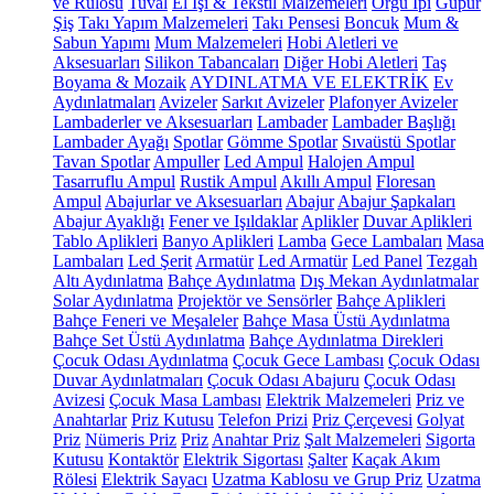
ve Rulosu
Tuval
El İşi & Tekstil Malzemeleri
Örgü İpi
Güpür
Şiş
Takı Yapım Malzemeleri
Takı Pensesi
Boncuk
Mum &
Sabun Yapımı
Mum Malzemeleri
Hobi Aletleri ve
Aksesuarları
Silikon Tabancaları
Diğer Hobi Aletleri
Taş
Boyama & Mozaik
AYDINLATMA VE ELEKTRİK
Ev
Aydınlatmaları
Avizeler
Sarkıt Avizeler
Plafonyer Avizeler
Lambaderler ve Aksesuarları
Lambader
Lambader Başlığı
Lambader Ayağı
Spotlar
Gömme Spotlar
Sıvaüstü Spotlar
Tavan Spotlar
Ampuller
Led Ampul
Halojen Ampul
Tasarruflu Ampul
Rustik Ampul
Akıllı Ampul
Floresan
Ampul
Abajurlar ve Aksesuarları
Abajur
Abajur Şapkaları
Abajur Ayaklığı
Fener ve Işıldaklar
Aplikler
Duvar Aplikleri
Tablo Aplikleri
Banyo Aplikleri
Lamba
Gece Lambaları
Masa
Lambaları
Led Şerit
Armatür
Led Armatür
Led Panel
Tezgah
Altı Aydınlatma
Bahçe Aydınlatma
Dış Mekan Aydınlatmalar
Solar Aydınlatma
Projektör ve Sensörler
Bahçe Aplikleri
Bahçe Feneri ve Meşaleler
Bahçe Masa Üstü Aydınlatma
Bahçe Set Üstü Aydınlatma
Bahçe Aydınlatma Direkleri
Çocuk Odası Aydınlatma
Çocuk Gece Lambası
Çocuk Odası
Duvar Aydınlatmaları
Çocuk Odası Abajuru
Çocuk Odası
Avizesi
Çocuk Masa Lambası
Elektrik Malzemeleri
Priz ve
Anahtarlar
Priz Kutusu
Telefon Prizi
Priz Çerçevesi
Golyat
Priz
Nümeris Priz
Priz
Anahtar Priz
Şalt Malzemeleri
Sigorta
Kutusu
Kontaktör
Elektrik Sigortası
Şalter
Kaçak Akım
Rölesi
Elektrik Sayacı
Uzatma Kablosu ve Grup Priz
Uzatma