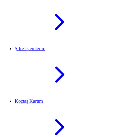
Şifre İşlemlerim
Koçtaş Kartım