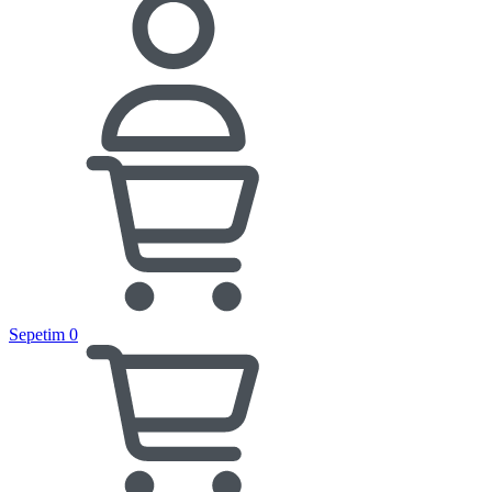
Sepetim
0