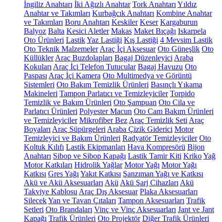
İngiliz Anahtarı
İki Ağızlı Anahtar
Tork Anahtarı
Yıldız
Anahtar ve Takımları
Kurbağcık Anahtarı
Kombine Anahtar
ve Takımları
Boru Anahtarı
Keskiler
Keser
Kargaburun
Balyoz
Balta
Kesici Aletler
Makas
Maket Bıçağı
Iskarpela
Oto Ürünleri
Lastik
Yaz Lastiği
Kış Lastiği
4 Mevsim Lastik
Oto Teknik Malzemeler
Araç İçi Aksesuar
Oto Güneşlik
Oto
Küllükler
Araç Buzdolapları
Bagaj Düzenleyici
Araba
Kokuları
Araç İçi Telefon Tutucular
Bagaj Havuzu
Oto
Paspası
Araç İçi Kamera
Oto Multimedya ve Görüntü
Sistemleri
Oto Bakım Temizlik Ürünleri
Basınçlı Yıkama
Makineleri
Tampon Parlatıcı ve Temizleyiciler
Torpido
Temizlik ve Bakım Ürünleri
Oto Şampuan
Oto Cila ve
Parlatıcı Ürünleri
Polyester Macun
Oto Cam Bakım Ürünleri
ve Temizleyiciler
Mikrofiber Bez
Araç Temizlik Seti
Araç
Boyaları
Araç Süpürgeleri
Araba Çizik Giderici
Motor
Temizleyici ve Bakım Ürünleri
Radyatör Temizleyiciler
Oto
Koltuk Kılıfı
Lastik Ekipmanları
Hava Kompresörü
Bijon
Anahtarı
Sibop ve Sibop Kapağı
Lastik Tamir Kiti
Kriko
Yağ
Motor Katkıları
Hidrolik Yağlar
Motor Yağı
Motor Yağı
Katkısı
Gres Yağı
Yakıt Katkısı
Şanzıman Yağı ve Katkısı
Akü ve Akü Aksesuarları
Akü
Akü Şarj Cihazları
Akü
Takviye Kablosu
Araç Dış Aksesuar
Plaka Aksesuarları
Silecek
Yan ve Tavan Çıtaları
Tampon Aksesuarları
Trafik
Setleri
Oto Brandaları
Vinç ve Vinç Aksesuarları
Jant ve Jant
Kapağı
Trafik Ürünleri
Oto Projektör
Diğer Trafik Ürünleri