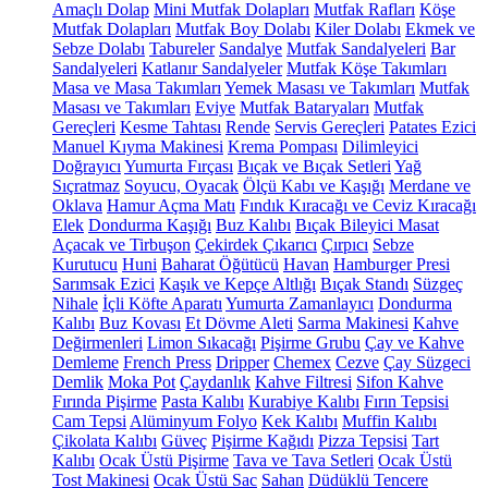
Amaçlı Dolap
Mini Mutfak Dolapları
Mutfak Rafları
Köşe
Mutfak Dolapları
Mutfak Boy Dolabı
Kiler Dolabı
Ekmek ve
Sebze Dolabı
Tabureler
Sandalye
Mutfak Sandalyeleri
Bar
Sandalyeleri
Katlanır Sandalyeler
Mutfak Köşe Takımları
Masa ve Masa Takımları
Yemek Masası ve Takımları
Mutfak
Masası ve Takımları
Eviye
Mutfak Bataryaları
Mutfak
Gereçleri
Kesme Tahtası
Rende
Servis Gereçleri
Patates Ezici
Manuel Kıyma Makinesi
Krema Pompası
Dilimleyici
Doğrayıcı
Yumurta Fırçası
Bıçak ve Bıçak Setleri
Yağ
Sıçratmaz
Soyucu, Oyacak
Ölçü Kabı ve Kaşığı
Merdane ve
Oklava
Hamur Açma Matı
Fındık Kıracağı ve Ceviz Kıracağı
Elek
Dondurma Kaşığı
Buz Kalıbı
Bıçak Bileyici Masat
Açacak ve Tirbuşon
Çekirdek Çıkarıcı
Çırpıcı
Sebze
Kurutucu
Huni
Baharat Öğütücü
Havan
Hamburger Presi
Sarımsak Ezici
Kaşık ve Kepçe Altlığı
Bıçak Standı
Süzgeç
Nihale
İçli Köfte Aparatı
Yumurta Zamanlayıcı
Dondurma
Kalıbı
Buz Kovası
Et Dövme Aleti
Sarma Makinesi
Kahve
Değirmenleri
Limon Sıkacağı
Pişirme Grubu
Çay ve Kahve
Demleme
French Press
Dripper
Chemex
Cezve
Çay Süzgeci
Demlik
Moka Pot
Çaydanlık
Kahve Filtresi
Sifon Kahve
Fırında Pişirme
Pasta Kalıbı
Kurabiye Kalıbı
Fırın Tepsisi
Cam Tepsi
Alüminyum Folyo
Kek Kalıbı
Muffin Kalıbı
Çikolata Kalıbı
Güveç
Pişirme Kağıdı
Pizza Tepsisi
Tart
Kalıbı
Ocak Üstü Pişirme
Tava ve Tava Setleri
Ocak Üstü
Tost Makinesi
Ocak Üstü Sac
Sahan
Düdüklü Tencere