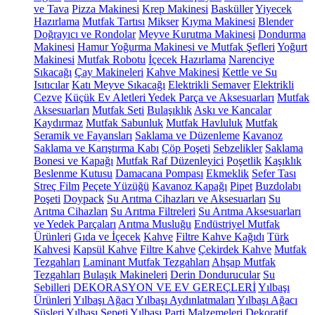
ve Tava
Pizza Makinesi
Krep Makinesi
Basküller
Yiyecek
Hazırlama
Mutfak Tartısı
Mikser
Kıyma Makinesi
Blender
Doğrayıcı ve Rondolar
Meyve Kurutma Makinesi
Dondurma
Makinesi
Hamur Yoğurma Makinesi ve Mutfak Şefleri
Yoğurt
Makinesi
Mutfak Robotu
İçecek Hazırlama
Narenciye
Sıkacağı
Çay Makineleri
Kahve Makinesi
Kettle ve Su
Isıtıcılar
Katı Meyve Sıkacağı
Elektrikli Semaver
Elektrikli
Cezve
Küçük Ev Aletleri Yedek Parça ve Aksesuarları
Mutfak
Aksesuarları
Mutfak Seti
Bulaşıklık
Askı ve Kancalar
Kaydırmaz
Mutfak Sabunluk
Mutfak Havluluk
Mutfak
Seramik ve Fayansları
Saklama ve Düzenleme
Kavanoz
Saklama ve Karıştırma Kabı
Çöp Poşeti
Sebzelikler
Saklama
Bonesi ve Kapağı
Mutfak Raf Düzenleyici
Poşetlik
Kaşıklık
Beslenme Kutusu
Damacana Pompası
Ekmeklik
Sefer Tası
Streç Film
Peçete Yüzüğü
Kavanoz Kapağı
Pipet
Buzdolabı
Poşeti
Doypack
Su Arıtma Cihazları ve Aksesuarları
Su
Arıtma Cihazları
Su Arıtma Filtreleri
Su Arıtma Aksesuarları
ve Yedek Parçaları
Arıtma Musluğu
Endüstriyel Mutfak
Ürünleri
Gıda ve İçecek
Kahve
Filtre Kahve Kağıdı
Türk
Kahvesi
Kapsül Kahve
Filtre Kahve
Çekirdek Kahve
Mutfak
Tezgahları
Laminant Mutfak Tezgahları
Ahşap Mutfak
Tezgahları
Bulaşık Makineleri
Derin Dondurucular
Su
Sebilleri
DEKORASYON VE EV GEREÇLERİ
Yılbaşı
Ürünleri
Yılbaşı Ağacı
Yılbaşı Aydınlatmaları
Yılbaşı Ağacı
Süsleri
Yılbaşı Sepeti
Yılbaşı Parti Malzemeleri
Dekoratif