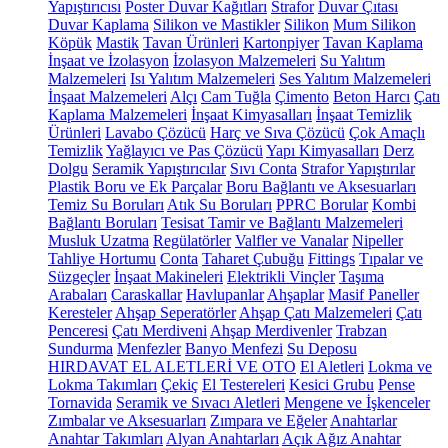
Yapıştırıcısı
Poster Duvar Kağıtları
Strafor
Duvar Çıtası
Duvar Kaplama
Silikon ve Mastikler
Silikon
Mum Silikon
Köpük
Mastik
Tavan Ürünleri
Kartonpiyer
Tavan Kaplama
İnşaat ve İzolasyon
İzolasyon Malzemeleri
Su Yalıtım
Malzemeleri
Isı Yalıtım Malzemeleri
Ses Yalıtım Malzemeleri
İnşaat Malzemeleri
Alçı
Cam Tuğla
Çimento
Beton Harcı
Çatı
Kaplama Malzemeleri
İnşaat Kimyasalları
İnşaat Temizlik
Ürünleri
Lavabo Çözücü
Harç ve Sıva Çözücü
Çok Amaçlı
Temizlik
Yağlayıcı ve Pas Çözücü
Yapı Kimyasalları
Derz
Dolgu
Seramik Yapıştırıcılar
Sıvı Conta
Strafor Yapıştırılar
Plastik Boru ve Ek Parçalar
Boru Bağlantı ve Aksesuarları
Temiz Su Boruları
Atık Su Boruları
PPRC Borular
Kombi
Bağlantı Boruları
Tesisat Tamir ve Bağlantı Malzemeleri
Musluk Uzatma
Regülatörler
Valfler ve Vanalar
Nipeller
Tahliye Hortumu
Conta
Taharet Çubuğu
Fittings
Tıpalar ve
Süzgeçler
İnşaat Makineleri
Elektrikli Vinçler
Taşıma
Arabaları
Caraskallar
Havlupanlar
Ahşaplar
Masif Paneller
Keresteler
Ahşap Seperatörler
Ahşap Çatı Malzemeleri
Çatı
Penceresi
Çatı Merdiveni
Ahşap Merdivenler
Trabzan
Sundurma
Menfezler
Banyo Menfezi
Su Deposu
HIRDAVAT EL ALETLERİ VE OTO
El Aletleri
Lokma ve
Lokma Takımları
Çekiç
El Testereleri
Kesici Grubu
Pense
Tornavida
Seramik ve Sıvacı Aletleri
Mengene ve İşkenceler
Zımbalar ve Aksesuarları
Zımpara ve Eğeler
Anahtarlar
Anahtar Takımları
Alyan Anahtarları
Açık Ağız Anahtar