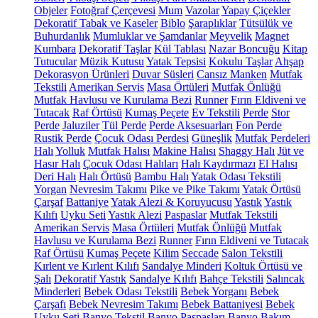
Objeler
Fotoğraf Çerçevesi
Mum
Vazolar
Yapay Çiçekler
Dekoratif Tabak ve Kaseler
Biblo
Şaraplıklar
Tütsülük ve
Buhurdanlık
Mumluklar ve Şamdanlar
Meyvelik
Magnet
Kumbara
Dekoratif Taşlar
Kül Tablası
Nazar Boncuğu
Kitap
Tutucular
Müzik Kutusu
Yatak Tepsisi
Kokulu Taşlar
Ahşap
Dekorasyon Ürünleri
Duvar Süsleri
Cansız Manken
Mutfak
Tekstili
Amerikan Servis
Masa Örtüleri
Mutfak Önlüğü
Mutfak Havlusu ve Kurulama Bezi
Runner
Fırın Eldiveni ve
Tutacak
Raf Örtüsü
Kumaş Peçete
Ev Tekstili
Perde
Stor
Perde
Jaluziler
Tül Perde
Perde Aksesuarları
Fon Perde
Rustik Perde
Çocuk Odası Perdesi
Güneşlik
Mutfak Perdeleri
Halı
Yolluk
Mutfak Halısı
Makine Halısı
Shaggy Halı
Jüt ve
Hasır Halı
Çocuk Odası Halıları
Halı Kaydırmazı
El Halısı
Deri Halı
Halı Örtüsü
Bambu Halı
Yatak Odası Tekstili
Yorgan
Nevresim Takımı
Pike ve Pike Takımı
Yatak Örtüsü
Çarşaf
Battaniye
Yatak Alezi & Koruyucusu
Yastık
Yastık
Kılıfı
Uyku Seti
Yastık Alezi
Paspaslar
Mutfak Tekstili
Amerikan Servis
Masa Örtüleri
Mutfak Önlüğü
Mutfak
Havlusu ve Kurulama Bezi
Runner
Fırın Eldiveni ve Tutacak
Raf Örtüsü
Kumaş Peçete
Kilim
Seccade
Salon Tekstili
Kırlent ve Kırlent Kılıfı
Sandalye Minderi
Koltuk Örtüsü ve
Şalı
Dekoratif Yastık
Sandalye Kılıfı
Bahçe Tekstili
Salıncak
Minderleri
Bebek Odası Tekstili
Bebek Yorganı
Bebek
Çarşafı
Bebek Nevresim Takımı
Bebek Battaniyesi
Bebek
Uyku Seti
Banyo Tekstil
Banyo Paspasları
Banyo Bakım