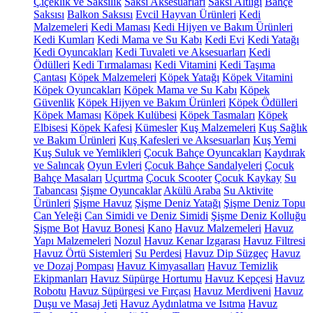
Çiçeklik ve Saksılık
Saksı Aksesuarları
Saksı Altlığı
Bahçe
Saksısı
Balkon Saksısı
Evcil Hayvan Ürünleri
Kedi
Malzemeleri
Kedi Maması
Kedi Hijyen ve Bakım Ürünleri
Kedi Kumları
Kedi Mama ve Su Kabı
Kedi Evi
Kedi Yatağı
Kedi Oyuncakları
Kedi Tuvaleti ve Aksesuarları
Kedi
Ödülleri
Kedi Tırmalaması
Kedi Vitamini
Kedi Taşıma
Çantası
Köpek Malzemeleri
Köpek Yatağı
Köpek Vitamini
Köpek Oyuncakları
Köpek Mama ve Su Kabı
Köpek
Güvenlik
Köpek Hijyen ve Bakım Ürünleri
Köpek Ödülleri
Köpek Maması
Köpek Kulübesi
Köpek Tasmaları
Köpek
Elbisesi
Köpek Kafesi
Kümesler
Kuş Malzemeleri
Kuş Sağlık
ve Bakım Ürünleri
Kuş Kafesleri ve Aksesuarları
Kuş Yemi
Kuş Suluk ve Yemlikleri
Çocuk Bahçe Oyuncakları
Kaydırak
ve Salıncak
Oyun Evleri
Çocuk Bahçe Sandalyeleri
Çocuk
Bahçe Masaları
Uçurtma
Çocuk Scooter
Çocuk Kaykay
Su
Tabancası
Şişme Oyuncaklar
Akülü Araba
Su Aktivite
Ürünleri
Şişme Havuz
Şişme Deniz Yatağı
Şişme Deniz Topu
Can Yeleği
Can Simidi ve Deniz Simidi
Şişme Deniz Kolluğu
Şişme Bot
Havuz Bonesi
Kano
Havuz Malzemeleri
Havuz
Yapı Malzemeleri
Nozul
Havuz Kenar Izgarası
Havuz Filtresi
Havuz Örtü Sistemleri
Su Perdesi
Havuz Dip Süzgeç
Havuz
ve Dozaj Pompası
Havuz Kimyasalları
Havuz Temizlik
Ekipmanları
Havuz Süpürge Hortumu
Havuz Kepçesi
Havuz
Robotu
Havuz Süpürgesi ve Fırçası
Havuz Merdiveni
Havuz
Duşu ve Masaj Jeti
Havuz Aydınlatma ve Isıtma
Havuz