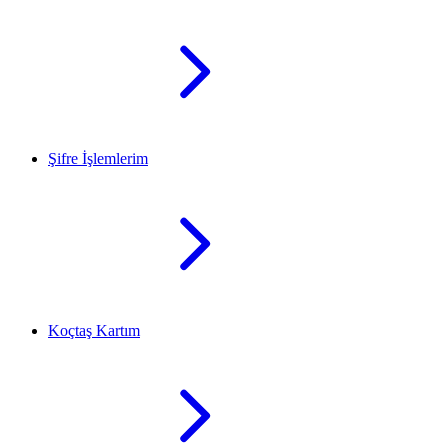
Şifre İşlemlerim
Koçtaş Kartım