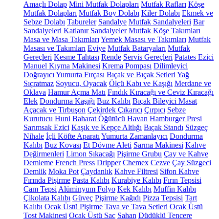
Amaçlı Dolap
Mini Mutfak Dolapları
Mutfak Rafları
Köşe
Mutfak Dolapları
Mutfak Boy Dolabı
Kiler Dolabı
Ekmek ve
Sebze Dolabı
Tabureler
Sandalye
Mutfak Sandalyeleri
Bar
Sandalyeleri
Katlanır Sandalyeler
Mutfak Köşe Takımları
Masa ve Masa Takımları
Yemek Masası ve Takımları
Mutfak
Masası ve Takımları
Eviye
Mutfak Bataryaları
Mutfak
Gereçleri
Kesme Tahtası
Rende
Servis Gereçleri
Patates Ezici
Manuel Kıyma Makinesi
Krema Pompası
Dilimleyici
Doğrayıcı
Yumurta Fırçası
Bıçak ve Bıçak Setleri
Yağ
Sıçratmaz
Soyucu, Oyacak
Ölçü Kabı ve Kaşığı
Merdane ve
Oklava
Hamur Açma Matı
Fındık Kıracağı ve Ceviz Kıracağı
Elek
Dondurma Kaşığı
Buz Kalıbı
Bıçak Bileyici Masat
Açacak ve Tirbuşon
Çekirdek Çıkarıcı
Çırpıcı
Sebze
Kurutucu
Huni
Baharat Öğütücü
Havan
Hamburger Presi
Sarımsak Ezici
Kaşık ve Kepçe Altlığı
Bıçak Standı
Süzgeç
Nihale
İçli Köfte Aparatı
Yumurta Zamanlayıcı
Dondurma
Kalıbı
Buz Kovası
Et Dövme Aleti
Sarma Makinesi
Kahve
Değirmenleri
Limon Sıkacağı
Pişirme Grubu
Çay ve Kahve
Demleme
French Press
Dripper
Chemex
Cezve
Çay Süzgeci
Demlik
Moka Pot
Çaydanlık
Kahve Filtresi
Sifon Kahve
Fırında Pişirme
Pasta Kalıbı
Kurabiye Kalıbı
Fırın Tepsisi
Cam Tepsi
Alüminyum Folyo
Kek Kalıbı
Muffin Kalıbı
Çikolata Kalıbı
Güveç
Pişirme Kağıdı
Pizza Tepsisi
Tart
Kalıbı
Ocak Üstü Pişirme
Tava ve Tava Setleri
Ocak Üstü
Tost Makinesi
Ocak Üstü Sac
Sahan
Düdüklü Tencere