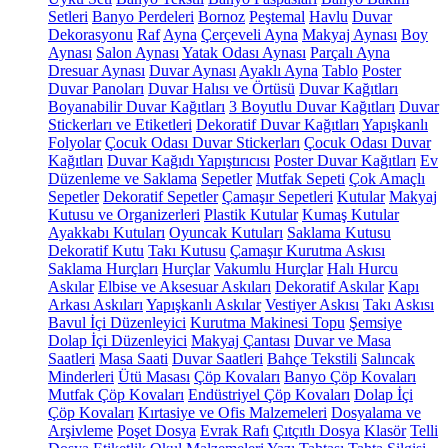
Setleri
Banyo Perdeleri
Bornoz
Peştemal
Havlu
Duvar
Dekorasyonu
Raf
Ayna
Çerçeveli Ayna
Makyaj Aynası
Boy
Aynası
Salon Aynası
Yatak Odası Aynası
Parçalı Ayna
Dresuar Aynası
Duvar Aynası
Ayaklı Ayna
Tablo
Poster
Duvar Panoları
Duvar Halısı ve Örtüsü
Duvar Kağıtları
Boyanabilir Duvar Kağıtları
3 Boyutlu Duvar Kağıtları
Duvar
Stickerları ve Etiketleri
Dekoratif Duvar Kağıtları
Yapışkanlı
Folyolar
Çocuk Odası Duvar Stickerları
Çocuk Odası Duvar
Kağıtları
Duvar Kağıdı Yapıştırıcısı
Poster Duvar Kağıtları
Ev
Düzenleme ve Saklama
Sepetler
Mutfak Sepeti
Çok Amaçlı
Sepetler
Dekoratif Sepetler
Çamaşır Sepetleri
Kutular
Makyaj
Kutusu ve Organizerleri
Plastik Kutular
Kumaş Kutular
Ayakkabı Kutuları
Oyuncak Kutuları
Saklama Kutusu
Dekoratif Kutu
Takı Kutusu
Çamaşır Kurutma Askısı
Saklama Hurçları
Hurçlar
Vakumlu Hurçlar
Halı Hurcu
Askılar
Elbise ve Aksesuar Askıları
Dekoratif Askılar
Kapı
Arkası Askıları
Yapışkanlı Askılar
Vestiyer Askısı
Takı Askısı
Bavul İçi Düzenleyici
Kurutma Makinesi Topu
Şemsiye
Dolap İçi Düzenleyici
Makyaj Çantası
Duvar ve Masa
Saatleri
Masa Saati
Duvar Saatleri
Bahçe Tekstili
Salıncak
Minderleri
Ütü Masası
Çöp Kovaları
Banyo Çöp Kovaları
Mutfak Çöp Kovaları
Endüstriyel Çöp Kovaları
Dolap İçi
Çöp Kovaları
Kırtasiye ve Ofis Malzemeleri
Dosyalama ve
Arşivleme
Poşet Dosya
Evrak Rafı
Çıtçıtlı Dosya
Klasör
Telli