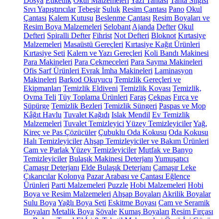
Dosya
Etiketlik
Okul Malzemeleri
Yazı Tahtası
Tahta Silgisi
Sıvı Yapıştırıcılar
Tebeşir
Suluk
Resim Çantası
Pano
Okul
Çantası
Kalem Kutusu
Beslenme Çantası
Resim Boyaları ve
Resim Boya Malzemeleri
Selobant
Ajanda
Defter
Okul
Defteri
Spiralli Defter
Fihrist
Not Defteri
Bloknot
Kırtasiye
Malzemeleri
Masaüstü Gereçleri
Kırtasiye Kağıt Ürünleri
Kırtasiye Seti
Kalem ve Yazı Gereçleri
Koli Bandı Makinesi
Para Makineleri
Para Çekmeceleri
Para Sayma Makineleri
Ofis Sarf Ürünleri
Evrak İmha Makineleri
Laminasyon
Makineleri
Barkod Okuyucu
Temizlik Gereçleri ve
Ekipmanları
Temizlik Eldiveni
Temizlik Kovası
Temizlik,
Ovma Teli
Tüy Toplama Ürünleri
Faraş
Çekpas
Fırça ve
Süpürge
Temizlik Bezleri
Temizlik Süngeri
Paspas ve Mop
Kâğıt Havlu
Tuvalet Kağıdı
Islak Mendil
Ev Temizlik
Malzemeleri
Tuvalet Temizleyici
Yüzey Temizleyiciler
Yağ,
Kireç ve Pas Çözücüler
Çubuklu Oda Kokusu
Oda Kokusu
Halı Temizleyiciler
Ahşap Temizleyiciler ve Bakım Ürünleri
Cam ve Parlak Yüzey Temizleyiciler
Mutfak ve Banyo
Temizleyiciler
Bulaşık Makinesi Deterjanı
Yumuşatıcı
Çamaşır Deterjanı
Elde Bulaşık Deterjanı
Çamaşır Leke
Çıkarıcılar
Kolonya
Pazar Arabası ve Çantası
Eğlence
Ürünleri
Parti Malzemeleri
Puzzle
Hobi Malzemeleri
Hobi
Boya ve Resim Malzemeleri
Ahşap Boyaları
Akrilik Boyalar
Sulu Boya
Yağlı Boya Seti
Eskitme Boyası
Cam ve Seramik
Boyaları
Metalik Boya
Şövale
Kumaş Boyaları
Resim Fırçası