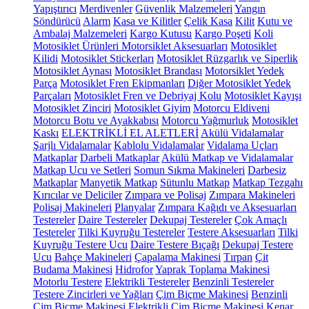
Yapıştırıcı
Merdivenler
Güvenlik Malzemeleri
Yangın
Söndürücü
Alarm
Kasa ve Kilitler
Çelik Kasa
Kilit
Kutu ve
Ambalaj Malzemeleri
Kargo Kutusu
Kargo Poşeti
Koli
Motosiklet Ürünleri
Motorsiklet Aksesuarları
Motosiklet
Kilidi
Motosiklet Stickerları
Motosiklet Rüzgarlık ve Siperlik
Motosiklet Aynası
Motosiklet Brandası
Motorsiklet Yedek
Parça
Motosiklet Fren Ekipmanları
Diğer Motosiklet Yedek
Parçaları
Motosiklet Fren ve Debriyaj Kolu
Motosiklet Kayışı
Motosiklet Zinciri
Motosiklet Giyim
Motorcu Eldiveni
Motorcu Botu ve Ayakkabısı
Motorcu Yağmurluk
Motosiklet
Kaskı
ELEKTRİKLİ EL ALETLERİ
Akülü Vidalamalar
Şarjlı Vidalamalar
Kablolu Vidalamalar
Vidalama Uçları
Matkaplar
Darbeli Matkaplar
Akülü Matkap ve Vidalamalar
Matkap Ucu ve Setleri
Somun Sıkma Makineleri
Darbesiz
Matkaplar
Manyetik Matkap
Sütunlu Matkap
Matkap Tezgahı
Kırıcılar ve Deliciler
Zımpara ve Polisaj
Zımpara Makineleri
Polisaj Makineleri
Planyalar
Zımpara Kağıdı ve Aksesuarları
Testereler
Daire Testereler
Dekupaj Testereler
Çok Amaçlı
Testereler
Tilki Kuyruğu Testereler
Testere Aksesuarları
Tilki
Kuyruğu Testere Ucu
Daire Testere Bıçağı
Dekupaj Testere
Ucu
Bahçe Makineleri
Çapalama Makinesi
Tırpan
Çit
Budama Makinesi
Hidrofor
Yaprak Toplama Makinesi
Motorlu Testere
Elektrikli Testereler
Benzinli Testereler
Testere Zincirleri ve Yağları
Çim Biçme Makinesi
Benzinli
Çim Biçme Makinesi
Elektrikli Çim Biçme Makinesi
Kenar