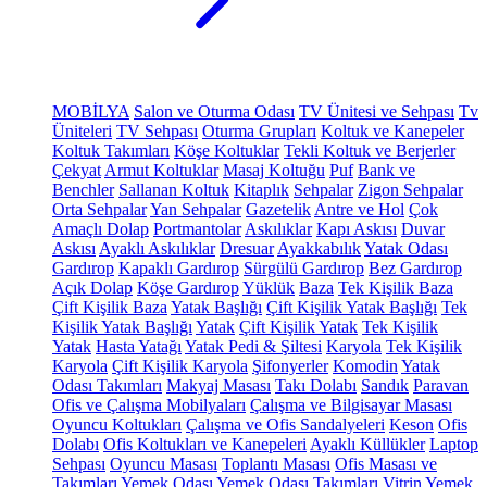
MOBİLYA
Salon ve Oturma Odası
TV Ünitesi ve Sehpası
Tv
Üniteleri
TV Sehpası
Oturma Grupları
Koltuk ve Kanepeler
Koltuk Takımları
Köşe Koltuklar
Tekli Koltuk ve Berjerler
Çekyat
Armut Koltuklar
Masaj Koltuğu
Puf
Bank ve
Benchler
Sallanan Koltuk
Kitaplık
Sehpalar
Zigon Sehpalar
Orta Sehpalar
Yan Sehpalar
Gazetelik
Antre ve Hol
Çok
Amaçlı Dolap
Portmantolar
Askılıklar
Kapı Askısı
Duvar
Askısı
Ayaklı Askılıklar
Dresuar
Ayakkabılık
Yatak Odası
Gardırop
Kapaklı Gardırop
Sürgülü Gardırop
Bez Gardırop
Açık Dolap
Köşe Gardırop
Yüklük
Baza
Tek Kişilik Baza
Çift Kişilik Baza
Yatak Başlığı
Çift Kişilik Yatak Başlığı
Tek
Kişilik Yatak Başlığı
Yatak
Çift Kişilik Yatak
Tek Kişilik
Yatak
Hasta Yatağı
Yatak Pedi & Şiltesi
Karyola
Tek Kişilik
Karyola
Çift Kişilik Karyola
Şifonyerler
Komodin
Yatak
Odası Takımları
Makyaj Masası
Takı Dolabı
Sandık
Paravan
Ofis ve Çalışma Mobilyaları
Çalışma ve Bilgisayar Masası
Oyuncu Koltukları
Çalışma ve Ofis Sandalyeleri
Keson
Ofis
Dolabı
Ofis Koltukları ve Kanepeleri
Ayaklı Küllükler
Laptop
Sehpası
Oyuncu Masası
Toplantı Masası
Ofis Masası ve
Takımları
Yemek Odası
Yemek Odası Takımları
Vitrin
Yemek