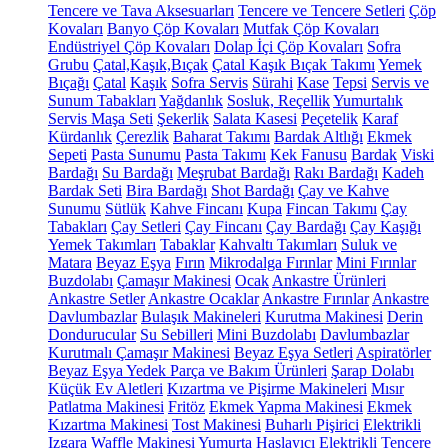
Tencere ve Tava Aksesuarları
Tencere ve Tencere Setleri
Çöp
Kovaları
Banyo Çöp Kovaları
Mutfak Çöp Kovaları
Endüstriyel Çöp Kovaları
Dolap İçi Çöp Kovaları
Sofra
Grubu
Çatal,Kaşık,Bıçak
Çatal Kaşık Bıçak Takımı
Yemek
Bıçağı
Çatal
Kaşık
Sofra Servis
Sürahi
Kase
Tepsi
Servis ve
Sunum Tabakları
Yağdanlık
Sosluk, Reçellik
Yumurtalık
Servis Maşa Seti
Şekerlik
Salata Kasesi
Peçetelik
Karaf
Kürdanlık
Çerezlik
Baharat Takımı
Bardak Altlığı
Ekmek
Sepeti
Pasta Sunumu
Pasta Takımı
Kek Fanusu
Bardak
Viski
Bardağı
Su Bardağı
Meşrubat Bardağı
Rakı Bardağı
Kadeh
Bardak Seti
Bira Bardağı
Shot Bardağı
Çay ve Kahve
Sunumu
Sütlük
Kahve Fincanı
Kupa
Fincan Takımı
Çay
Tabakları
Çay Setleri
Çay Fincanı
Çay Bardağı
Çay Kaşığı
Yemek Takımları
Tabaklar
Kahvaltı Takımları
Suluk ve
Matara
Beyaz Eşya
Fırın
Mikrodalga Fırınlar
Mini Fırınlar
Buzdolabı
Çamaşır Makinesi
Ocak
Ankastre Ürünleri
Ankastre Setler
Ankastre Ocaklar
Ankastre Fırınlar
Ankastre
Davlumbazlar
Bulaşık Makineleri
Kurutma Makinesi
Derin
Dondurucular
Su Sebilleri
Mini Buzdolabı
Davlumbazlar
Kurutmalı Çamaşır Makinesi
Beyaz Eşya Setleri
Aspiratörler
Beyaz Eşya Yedek Parça ve Bakım Ürünleri
Şarap Dolabı
Küçük Ev Aletleri
Kızartma ve Pişirme Makineleri
Mısır
Patlatma Makinesi
Fritöz
Ekmek Yapma Makinesi
Ekmek
Kızartma Makinesi
Tost Makinesi
Buharlı Pişirici
Elektrikli
Izgara
Waffle Makinesi
Yumurta Haşlayıcı
Elektrikli Tencere