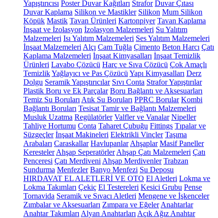
Yapıştırıcısı
Poster Duvar Kağıtları
Strafor
Duvar Çıtası
Duvar Kaplama
Silikon ve Mastikler
Silikon
Mum Silikon
Köpük
Mastik
Tavan Ürünleri
Kartonpiyer
Tavan Kaplama
İnşaat ve İzolasyon
İzolasyon Malzemeleri
Su Yalıtım
Malzemeleri
Isı Yalıtım Malzemeleri
Ses Yalıtım Malzemeleri
İnşaat Malzemeleri
Alçı
Cam Tuğla
Çimento
Beton Harcı
Çatı
Kaplama Malzemeleri
İnşaat Kimyasalları
İnşaat Temizlik
Ürünleri
Lavabo Çözücü
Harç ve Sıva Çözücü
Çok Amaçlı
Temizlik
Yağlayıcı ve Pas Çözücü
Yapı Kimyasalları
Derz
Dolgu
Seramik Yapıştırıcılar
Sıvı Conta
Strafor Yapıştırılar
Plastik Boru ve Ek Parçalar
Boru Bağlantı ve Aksesuarları
Temiz Su Boruları
Atık Su Boruları
PPRC Borular
Kombi
Bağlantı Boruları
Tesisat Tamir ve Bağlantı Malzemeleri
Musluk Uzatma
Regülatörler
Valfler ve Vanalar
Nipeller
Tahliye Hortumu
Conta
Taharet Çubuğu
Fittings
Tıpalar ve
Süzgeçler
İnşaat Makineleri
Elektrikli Vinçler
Taşıma
Arabaları
Caraskallar
Havlupanlar
Ahşaplar
Masif Paneller
Keresteler
Ahşap Seperatörler
Ahşap Çatı Malzemeleri
Çatı
Penceresi
Çatı Merdiveni
Ahşap Merdivenler
Trabzan
Sundurma
Menfezler
Banyo Menfezi
Su Deposu
HIRDAVAT EL ALETLERİ VE OTO
El Aletleri
Lokma ve
Lokma Takımları
Çekiç
El Testereleri
Kesici Grubu
Pense
Tornavida
Seramik ve Sıvacı Aletleri
Mengene ve İşkenceler
Zımbalar ve Aksesuarları
Zımpara ve Eğeler
Anahtarlar
Anahtar Takımları
Alyan Anahtarları
Açık Ağız Anahtar