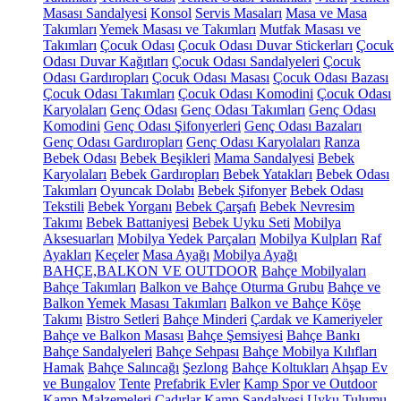
Masası Sandalyesi
Konsol
Servis Masaları
Masa ve Masa
Takımları
Yemek Masası ve Takımları
Mutfak Masası ve
Takımları
Çocuk Odası
Çocuk Odası Duvar Stickerları
Çocuk
Odası Duvar Kağıtları
Çocuk Odası Sandalyeleri
Çocuk
Odası Gardıropları
Çocuk Odası Masası
Çocuk Odası Bazası
Çocuk Odası Takımları
Çocuk Odası Komodini
Çocuk Odası
Karyolaları
Genç Odası
Genç Odası Takımları
Genç Odası
Komodini
Genç Odası Şifonyerleri
Genç Odası Bazaları
Genç Odası Gardıropları
Genç Odası Karyolaları
Ranza
Bebek Odası
Bebek Beşikleri
Mama Sandalyesi
Bebek
Karyolaları
Bebek Gardıropları
Bebek Yatakları
Bebek Odası
Takımları
Oyuncak Dolabı
Bebek Şifonyer
Bebek Odası
Tekstili
Bebek Yorganı
Bebek Çarşafı
Bebek Nevresim
Takımı
Bebek Battaniyesi
Bebek Uyku Seti
Mobilya
Aksesuarları
Mobilya Yedek Parçaları
Mobilya Kulpları
Raf
Ayakları
Keçeler
Masa Ayağı
Mobilya Ayağı
BAHÇE,BALKON VE OUTDOOR
Bahçe Mobilyaları
Bahçe Takımları
Balkon ve Bahçe Oturma Grubu
Bahçe ve
Balkon Yemek Masası Takımları
Balkon ve Bahçe Köşe
Takımı
Bistro Setleri
Bahçe Minderi
Çardak ve Kameriyeler
Bahçe ve Balkon Masası
Bahçe Şemsiyesi
Bahçe Bankı
Bahçe Sandalyeleri
Bahçe Sehpası
Bahçe Mobilya Kılıfları
Hamak
Bahçe Salıncağı
Şezlong
Bahçe Koltukları
Ahşap Ev
ve Bungalov
Tente
Prefabrik Evler
Kamp Spor ve Outdoor
Kamp Malzemeleri
Çadırlar
Kamp Sandalyesi
Uyku Tulumu