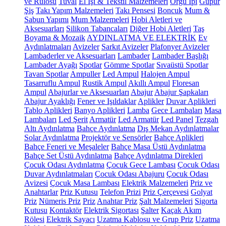
ve Rulosu
Tuval
El İşi & Tekstil Malzemeleri
Örgü İpi
Güpür
Şiş
Takı Yapım Malzemeleri
Takı Pensesi
Boncuk
Mum &
Sabun Yapımı
Mum Malzemeleri
Hobi Aletleri ve
Aksesuarları
Silikon Tabancaları
Diğer Hobi Aletleri
Taş
Boyama & Mozaik
AYDINLATMA VE ELEKTRİK
Ev
Aydınlatmaları
Avizeler
Sarkıt Avizeler
Plafonyer Avizeler
Lambaderler ve Aksesuarları
Lambader
Lambader Başlığı
Lambader Ayağı
Spotlar
Gömme Spotlar
Sıvaüstü Spotlar
Tavan Spotlar
Ampuller
Led Ampul
Halojen Ampul
Tasarruflu Ampul
Rustik Ampul
Akıllı Ampul
Floresan
Ampul
Abajurlar ve Aksesuarları
Abajur
Abajur Şapkaları
Abajur Ayaklığı
Fener ve Işıldaklar
Aplikler
Duvar Aplikleri
Tablo Aplikleri
Banyo Aplikleri
Lamba
Gece Lambaları
Masa
Lambaları
Led Şerit
Armatür
Led Armatür
Led Panel
Tezgah
Altı Aydınlatma
Bahçe Aydınlatma
Dış Mekan Aydınlatmalar
Solar Aydınlatma
Projektör ve Sensörler
Bahçe Aplikleri
Bahçe Feneri ve Meşaleler
Bahçe Masa Üstü Aydınlatma
Bahçe Set Üstü Aydınlatma
Bahçe Aydınlatma Direkleri
Çocuk Odası Aydınlatma
Çocuk Gece Lambası
Çocuk Odası
Duvar Aydınlatmaları
Çocuk Odası Abajuru
Çocuk Odası
Avizesi
Çocuk Masa Lambası
Elektrik Malzemeleri
Priz ve
Anahtarlar
Priz Kutusu
Telefon Prizi
Priz Çerçevesi
Golyat
Priz
Nümeris Priz
Priz
Anahtar Priz
Şalt Malzemeleri
Sigorta
Kutusu
Kontaktör
Elektrik Sigortası
Şalter
Kaçak Akım
Rölesi
Elektrik Sayacı
Uzatma Kablosu ve Grup Priz
Uzatma