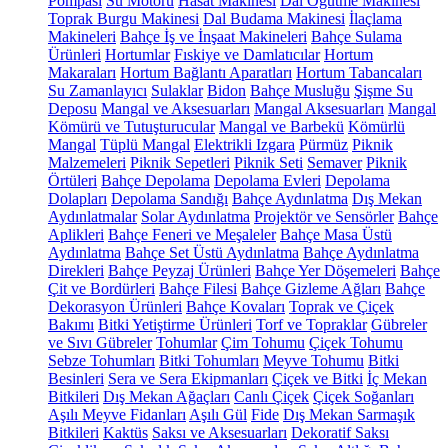
Pompası
Su Motoru
Hasat Makinesi
Dal Öğütme Makinesi
Toprak Burgu Makinesi
Dal Budama Makinesi
İlaçlama
Makineleri
Bahçe İş ve İnşaat Makineleri
Bahçe Sulama
Ürünleri
Hortumlar
Fıskiye ve Damlatıcılar
Hortum
Makaraları
Hortum Bağlantı Aparatları
Hortum Tabancaları
Su Zamanlayıcı
Sulaklar
Bidon
Bahçe Musluğu
Şişme Su
Deposu
Mangal ve Aksesuarları
Mangal Aksesuarları
Mangal
Kömürü ve Tutuşturucular
Mangal ve Barbekü
Kömürlü
Mangal
Tüplü Mangal
Elektrikli Izgara
Pürmüz
Piknik
Malzemeleri
Piknik Sepetleri
Piknik Seti
Semaver
Piknik
Örtüleri
Bahçe Depolama
Depolama Evleri
Depolama
Dolapları
Depolama Sandığı
Bahçe Aydınlatma
Dış Mekan
Aydınlatmalar
Solar Aydınlatma
Projektör ve Sensörler
Bahçe
Aplikleri
Bahçe Feneri ve Meşaleler
Bahçe Masa Üstü
Aydınlatma
Bahçe Set Üstü Aydınlatma
Bahçe Aydınlatma
Direkleri
Bahçe Peyzaj Ürünleri
Bahçe Yer Döşemeleri
Bahçe
Çit ve Bordürleri
Bahçe Filesi
Bahçe Gizleme Ağları
Bahçe
Dekorasyon Ürünleri
Bahçe Kovaları
Toprak ve Çiçek
Bakımı
Bitki Yetiştirme Ürünleri
Torf ve Topraklar
Gübreler
ve Sıvı Gübreler
Tohumlar
Çim Tohumu
Çiçek Tohumu
Sebze Tohumları
Bitki Tohumları
Meyve Tohumu
Bitki
Besinleri
Sera ve Sera Ekipmanları
Çiçek ve Bitki
İç Mekan
Bitkileri
Dış Mekan Ağaçları
Canlı Çiçek
Çiçek Soğanları
Aşılı Meyve Fidanları
Aşılı Gül
Fide
Dış Mekan Sarmaşık
Bitkileri
Kaktüs
Saksı ve Aksesuarları
Dekoratif Saksı