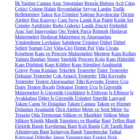
İlk Yardım Çantası
Araç Sigortaları
Benzin Bidonu
Acil Çıkış
Çekici
Çekme Halatı
Boyunluklar
Seyyar Lamba
Trafik
Reflektörleri
Takoz
Kış Ürünleri
Yağmur Kaydırıcılar
Ölçüm
Aletleri
Buz Kazıyıcı
Cam Suyu
Lastik Kar Paleti
Kışlık Set
Ürünler
Antifrizler
Buğu Giderici
Lastik Zinciri
Elektrikli
Araç Şarj İstasyonları
Oto Yedek Parça
Römork
Hırdavat
Malzemeleri
Hırdavat Malzemesi ve Aksesuarları
Yönlendirme Levhaları
Sabitleme Ürünleri
Dübel
Dübel
Setleri
Somun
Çivi
Vida-Çivi
Demir Pul
Vida
Civata
Köşebent
Kapı ve Pencere Malzemeleri
Menteşe
Kapı Kolları
Yalıtım Bantları
Stoper
Sineklik
Pencere Kolu
Kapı Hidroliği
Kapı Dürbünü
Kapı Kilitleri
Kapı Sürgüleri
Anahtarlık
Gönye
Posta Kutuları
Tekerlek
Testereler
Daire Testereler
Dekupaj Testereler
Çok Amaçlı Testereler
Tilki Kuyruğu
Testereler
Testere Aksesuarları
Tilki Kuyruğu Testere Ucu
Daire Testere Bıçağı
Dekupaj Testere Ucu
İş Güvenlik
Malzemeleri
İş Güvenlik Gözlükleri
İş Eldiveni
İş Elbisesi
İş
Ayakkabısı
Diğer İş Güvenlik Ürünleri
Siperlik
Lanyard
Takım Çanta Ve Dolapları
Takım Çantası
Takım ve Hizmet
Dolapları
Avadanlık
Ölçü Aletleri
Metre ve Şerit Metre
Su
Terazisi
Oda Termostatı
Silikon ve Mastikler
Silikon
Mum
Silikon
Köpük
Mastik
Yapıştırıcı ve Bantlar
Bant
Teflon Bant
Elektrik Bandı
Kaydırmaz Bant
Koli Bandı
Çift Taraflı Bant
Alüminyum Bant
İzolasyon Bandı
Yapıştırıcılar
Tutkal
Kimyasal Dübeller
Japon Yapıştırıcıları
Epoksi
Hızlı