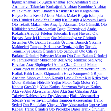
İngiliz Anahtarı
İki Ağızlı Anahtar
Tork Anahtarı
Yıldız
Anahtar ve Takımları
Kurbağcık Anahtarı
Kombine Anahtar
ve Takımları
Boru Anahtarı
Keskiler
Keser
Kargaburun
Balyoz
Balta
Kesici Aletler
Makas
Maket Bıçağı
Iskarpela
Oto Ürünleri
Lastik
Yaz Lastiği
Kış Lastiği
4 Mevsim Lastik
Oto Teknik Malzemeler
Araç İçi Aksesuar
Oto Güneşlik
Oto
Küllükler
Araç Buzdolapları
Bagaj Düzenleyici
Araba
Kokuları
Araç İçi Telefon Tutucular
Bagaj Havuzu
Oto
Paspası
Araç İçi Kamera
Oto Multimedya ve Görüntü
Sistemleri
Oto Bakım Temizlik Ürünleri
Basınçlı Yıkama
Makineleri
Tampon Parlatıcı ve Temizleyiciler
Torpido
Temizlik ve Bakım Ürünleri
Oto Şampuan
Oto Cila ve
Parlatıcı Ürünleri
Polyester Macun
Oto Cam Bakım Ürünleri
ve Temizleyiciler
Mikrofiber Bez
Araç Temizlik Seti
Araç
Boyaları
Araç Süpürgeleri
Araba Çizik Giderici
Motor
Temizleyici ve Bakım Ürünleri
Radyatör Temizleyiciler
Oto
Koltuk Kılıfı
Lastik Ekipmanları
Hava Kompresörü
Bijon
Anahtarı
Sibop ve Sibop Kapağı
Lastik Tamir Kiti
Kriko
Yağ
Motor Katkıları
Hidrolik Yağlar
Motor Yağı
Motor Yağı
Katkısı
Gres Yağı
Yakıt Katkısı
Şanzıman Yağı ve Katkısı
Akü ve Akü Aksesuarları
Akü
Akü Şarj Cihazları
Akü
Takviye Kablosu
Araç Dış Aksesuar
Plaka Aksesuarları
Silecek
Yan ve Tavan Çıtaları
Tampon Aksesuarları
Trafik
Setleri
Oto Brandaları
Vinç ve Vinç Aksesuarları
Jant ve Jant
Kapağı
Trafik Ürünleri
Oto Projektör
Diğer Trafik Ürünleri