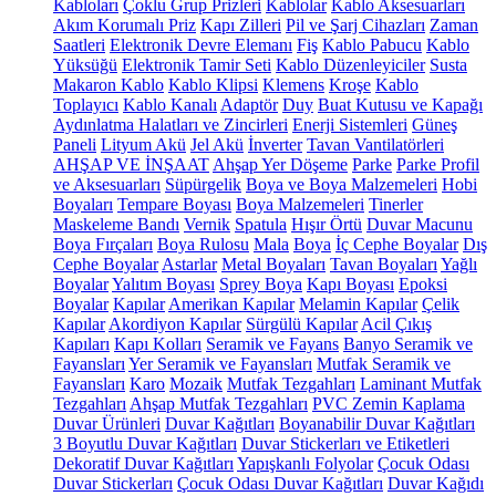
Kabloları
Çoklu Grup Prizleri
Kablolar
Kablo Aksesuarları
Akım Korumalı Priz
Kapı Zilleri
Pil ve Şarj Cihazları
Zaman
Saatleri
Elektronik Devre Elemanı
Fiş
Kablo Pabucu
Kablo
Yüksüğü
Elektronik Tamir Seti
Kablo Düzenleyiciler
Susta
Makaron Kablo
Kablo Klipsi
Klemens
Kroşe
Kablo
Toplayıcı
Kablo Kanalı
Adaptör
Duy
Buat Kutusu ve Kapağı
Aydınlatma Halatları ve Zincirleri
Enerji Sistemleri
Güneş
Paneli
Lityum Akü
Jel Akü
İnverter
Tavan Vantilatörleri
AHŞAP VE İNŞAAT
Ahşap Yer Döşeme
Parke
Parke Profil
ve Aksesuarları
Süpürgelik
Boya ve Boya Malzemeleri
Hobi
Boyaları
Tempare Boyası
Boya Malzemeleri
Tinerler
Maskeleme Bandı
Vernik
Spatula
Hışır Örtü
Duvar Macunu
Boya Fırçaları
Boya Rulosu
Mala
Boya
İç Cephe Boyalar
Dış
Cephe Boyalar
Astarlar
Metal Boyaları
Tavan Boyaları
Yağlı
Boyalar
Yalıtım Boyası
Sprey Boya
Kapı Boyası
Epoksi
Boyalar
Kapılar
Amerikan Kapılar
Melamin Kapılar
Çelik
Kapılar
Akordiyon Kapılar
Sürgülü Kapılar
Acil Çıkış
Kapıları
Kapı Kolları
Seramik ve Fayans
Banyo Seramik ve
Fayansları
Yer Seramik ve Fayansları
Mutfak Seramik ve
Fayansları
Karo
Mozaik
Mutfak Tezgahları
Laminant Mutfak
Tezgahları
Ahşap Mutfak Tezgahları
PVC Zemin Kaplama
Duvar Ürünleri
Duvar Kağıtları
Boyanabilir Duvar Kağıtları
3 Boyutlu Duvar Kağıtları
Duvar Stickerları ve Etiketleri
Dekoratif Duvar Kağıtları
Yapışkanlı Folyolar
Çocuk Odası
Duvar Stickerları
Çocuk Odası Duvar Kağıtları
Duvar Kağıdı