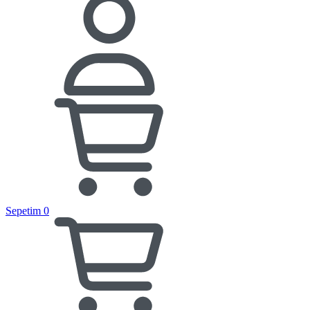
Sepetim
0