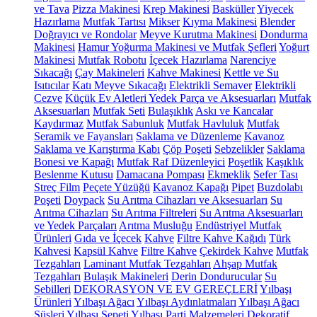
ve Tava
Pizza Makinesi
Krep Makinesi
Basküller
Yiyecek
Hazırlama
Mutfak Tartısı
Mikser
Kıyma Makinesi
Blender
Doğrayıcı ve Rondolar
Meyve Kurutma Makinesi
Dondurma
Makinesi
Hamur Yoğurma Makinesi ve Mutfak Şefleri
Yoğurt
Makinesi
Mutfak Robotu
İçecek Hazırlama
Narenciye
Sıkacağı
Çay Makineleri
Kahve Makinesi
Kettle ve Su
Isıtıcılar
Katı Meyve Sıkacağı
Elektrikli Semaver
Elektrikli
Cezve
Küçük Ev Aletleri Yedek Parça ve Aksesuarları
Mutfak
Aksesuarları
Mutfak Seti
Bulaşıklık
Askı ve Kancalar
Kaydırmaz
Mutfak Sabunluk
Mutfak Havluluk
Mutfak
Seramik ve Fayansları
Saklama ve Düzenleme
Kavanoz
Saklama ve Karıştırma Kabı
Çöp Poşeti
Sebzelikler
Saklama
Bonesi ve Kapağı
Mutfak Raf Düzenleyici
Poşetlik
Kaşıklık
Beslenme Kutusu
Damacana Pompası
Ekmeklik
Sefer Tası
Streç Film
Peçete Yüzüğü
Kavanoz Kapağı
Pipet
Buzdolabı
Poşeti
Doypack
Su Arıtma Cihazları ve Aksesuarları
Su
Arıtma Cihazları
Su Arıtma Filtreleri
Su Arıtma Aksesuarları
ve Yedek Parçaları
Arıtma Musluğu
Endüstriyel Mutfak
Ürünleri
Gıda ve İçecek
Kahve
Filtre Kahve Kağıdı
Türk
Kahvesi
Kapsül Kahve
Filtre Kahve
Çekirdek Kahve
Mutfak
Tezgahları
Laminant Mutfak Tezgahları
Ahşap Mutfak
Tezgahları
Bulaşık Makineleri
Derin Dondurucular
Su
Sebilleri
DEKORASYON VE EV GEREÇLERİ
Yılbaşı
Ürünleri
Yılbaşı Ağacı
Yılbaşı Aydınlatmaları
Yılbaşı Ağacı
Süsleri
Yılbaşı Sepeti
Yılbaşı Parti Malzemeleri
Dekoratif