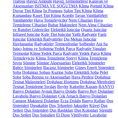
Trafosu
Havuz Ampulü
Havuz Termometresi
Karavan ve
Aksesuarları
ISITMA VE SOĞUTMA
Klima
Portatif Klima
Duvar Tipi Klima
Isı Pompası
Salon Tipi Klima
Klima
Kumandası
Kaset Tipi Klima
Kombi
Tavan Vantilatörleri
Vantilatörler
Hava Temizleyiciler
Nem Cihazları
Hava
Temizleme Cihazları
Buhar Makineleri
Nem Alma Cihazları
ve Rutubet Gidericiler
Elektrikli Isıtıcılar
Quartz Isıtıcılar
Infrared Isıtıcılar
Kule Tipi Isıtıcılar
Yağlı Radyatör
Fanlı
Isıtıcılar
Elektrikli Radyatörler
Dış Mekan Isıtıcılar
Havlupanlar
Radyatörler
Termosifonlar
Şofbenler
Ani Su
Isıtıcı
Isıtma ve Soğutma Yedek Parça
Radyatör Vanaları
Termostat
Klima Yedek Parça
Radyatör Yedek Parça
Klima
Temizleyicisi
Klima Temizleme Spreyi
Klima Temizleme
Sıvısı
Şömine
Şömine Aksesuarları
Elektrikli Şömineler
Bahçe Şömineleri
Bacasız Şömineler
Güneş Enerji Sistemleri
Soba
Doğalgaz Sobası
Kuzine Soba
Elektrikli Soba
Pelet
Soba
Soba Borusu ve Aksesuarları
Hava Perdesi
Doğalgaz
Tesisat Malzemeleri
Doğalgaz Hortumu
Doğalgaz Menfezleri
Tesisat Temizleme Sıvıları
Boyler
Kalorifer Kazanı
BANYO
Banyo Dolapları
Aynalı Banyo Dolabı
Banyo Boy Dolapları
Lavabolu Banyo Dolapları
Çok Amaçlı Banyo Dolapları
Çamaşır Makinesi Dolapları
Ecza Dolabı
Banyo Rafları
Duş
Sistemleri
Duşakabin
Duş Tekneleri
Jakuziler
Küvet
Duş
Setleri
Duş Sistemleri
Duş Başlıkları
Duş Kolonları
Sürgülü
Duş Setleri
Duş Spiralleri
El Duşu
Vitrifiyeler
Lavabolar