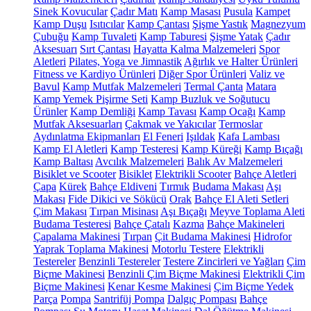
Sinek Kovucular
Çadır Matı
Kamp Masası
Pusula
Kampet
Kamp Duşu
Isıtıcılar
Kamp Çantası
Şişme Yastık
Magnezyum
Çubuğu
Kamp Tuvaleti
Kamp Taburesi
Şişme Yatak
Çadır
Aksesuarı
Sırt Çantası
Hayatta Kalma Malzemeleri
Spor
Aletleri
Pilates, Yoga ve Jimnastik
Ağırlık ve Halter Ürünleri
Fitness ve Kardiyo Ürünleri
Diğer Spor Ürünleri
Valiz ve
Bavul
Kamp Mutfak Malzemeleri
Termal Çanta
Matara
Kamp Yemek Pişirme Seti
Kamp Buzluk ve Soğutucu
Ürünler
Kamp Demliği
Kamp Tavası
Kamp Ocağı
Kamp
Mutfak Aksesuarları
Çakmak ve Yakıcılar
Termoslar
Aydınlatma Ekipmanları
El Feneri
Işıldak
Kafa Lambası
Kamp El Aletleri
Kamp Testeresi
Kamp Küreği
Kamp Bıçağı
Kamp Baltası
Avcılık Malzemeleri
Balık Av Malzemeleri
Bisiklet ve Scooter
Bisiklet
Elektrikli Scooter
Bahçe Aletleri
Çapa
Kürek
Bahçe Eldiveni
Tırmık
Budama Makası
Aşı
Makası
Fide Dikici ve Sökücü
Orak
Bahçe El Aleti Setleri
Çim Makası
Tırpan Misinası
Aşı Bıçağı
Meyve Toplama Aleti
Budama Testeresi
Bahçe Çatalı
Kazma
Bahçe Makineleri
Çapalama Makinesi
Tırpan
Çit Budama Makinesi
Hidrofor
Yaprak Toplama Makinesi
Motorlu Testere
Elektrikli
Testereler
Benzinli Testereler
Testere Zincirleri ve Yağları
Çim
Biçme Makinesi
Benzinli Çim Biçme Makinesi
Elektrikli Çim
Biçme Makinesi
Kenar Kesme Makinesi
Çim Biçme Yedek
Parça
Pompa
Santrifüj Pompa
Dalgıç Pompası
Bahçe