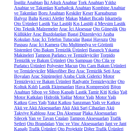
İngiliz Anahtarı
İki Ağızlı Anahtar
Tork Anahtarı
Yıldız
Anahtar ve Takımları
Kurbağcık Anahtarı
Kombine Anahtar
ve Takımları
Boru Anahtarı
Keskiler
Keser
Kargaburun
Balyoz
Balta
Kesici Aletler
Makas
Maket Bıçağı
Iskarpela
Oto Ürünleri
Lastik
Yaz Lastiği
Kış Lastiği
4 Mevsim Lastik
Oto Teknik Malzemeler
Araç İçi Aksesuar
Oto Güneşlik
Oto
Küllükler
Araç Buzdolapları
Bagaj Düzenleyici
Araba
Kokuları
Araç İçi Telefon Tutucular
Bagaj Havuzu
Oto
Paspası
Araç İçi Kamera
Oto Multimedya ve Görüntü
Sistemleri
Oto Bakım Temizlik Ürünleri
Basınçlı Yıkama
Makineleri
Tampon Parlatıcı ve Temizleyiciler
Torpido
Temizlik ve Bakım Ürünleri
Oto Şampuan
Oto Cila ve
Parlatıcı Ürünleri
Polyester Macun
Oto Cam Bakım Ürünleri
ve Temizleyiciler
Mikrofiber Bez
Araç Temizlik Seti
Araç
Boyaları
Araç Süpürgeleri
Araba Çizik Giderici
Motor
Temizleyici ve Bakım Ürünleri
Radyatör Temizleyiciler
Oto
Koltuk Kılıfı
Lastik Ekipmanları
Hava Kompresörü
Bijon
Anahtarı
Sibop ve Sibop Kapağı
Lastik Tamir Kiti
Kriko
Yağ
Motor Katkıları
Hidrolik Yağlar
Motor Yağı
Motor Yağı
Katkısı
Gres Yağı
Yakıt Katkısı
Şanzıman Yağı ve Katkısı
Akü ve Akü Aksesuarları
Akü
Akü Şarj Cihazları
Akü
Takviye Kablosu
Araç Dış Aksesuar
Plaka Aksesuarları
Silecek
Yan ve Tavan Çıtaları
Tampon Aksesuarları
Trafik
Setleri
Oto Brandaları
Vinç ve Vinç Aksesuarları
Jant ve Jant
Kapağı
Trafik Ürünleri
Oto Projektör
Diğer Trafik Ürünleri