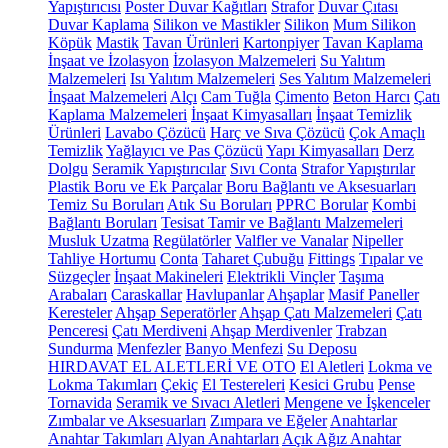
Yapıştırıcısı
Poster Duvar Kağıtları
Strafor
Duvar Çıtası
Duvar Kaplama
Silikon ve Mastikler
Silikon
Mum Silikon
Köpük
Mastik
Tavan Ürünleri
Kartonpiyer
Tavan Kaplama
İnşaat ve İzolasyon
İzolasyon Malzemeleri
Su Yalıtım
Malzemeleri
Isı Yalıtım Malzemeleri
Ses Yalıtım Malzemeleri
İnşaat Malzemeleri
Alçı
Cam Tuğla
Çimento
Beton Harcı
Çatı
Kaplama Malzemeleri
İnşaat Kimyasalları
İnşaat Temizlik
Ürünleri
Lavabo Çözücü
Harç ve Sıva Çözücü
Çok Amaçlı
Temizlik
Yağlayıcı ve Pas Çözücü
Yapı Kimyasalları
Derz
Dolgu
Seramik Yapıştırıcılar
Sıvı Conta
Strafor Yapıştırılar
Plastik Boru ve Ek Parçalar
Boru Bağlantı ve Aksesuarları
Temiz Su Boruları
Atık Su Boruları
PPRC Borular
Kombi
Bağlantı Boruları
Tesisat Tamir ve Bağlantı Malzemeleri
Musluk Uzatma
Regülatörler
Valfler ve Vanalar
Nipeller
Tahliye Hortumu
Conta
Taharet Çubuğu
Fittings
Tıpalar ve
Süzgeçler
İnşaat Makineleri
Elektrikli Vinçler
Taşıma
Arabaları
Caraskallar
Havlupanlar
Ahşaplar
Masif Paneller
Keresteler
Ahşap Seperatörler
Ahşap Çatı Malzemeleri
Çatı
Penceresi
Çatı Merdiveni
Ahşap Merdivenler
Trabzan
Sundurma
Menfezler
Banyo Menfezi
Su Deposu
HIRDAVAT EL ALETLERİ VE OTO
El Aletleri
Lokma ve
Lokma Takımları
Çekiç
El Testereleri
Kesici Grubu
Pense
Tornavida
Seramik ve Sıvacı Aletleri
Mengene ve İşkenceler
Zımbalar ve Aksesuarları
Zımpara ve Eğeler
Anahtarlar
Anahtar Takımları
Alyan Anahtarları
Açık Ağız Anahtar