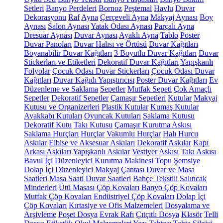
Setleri
Banyo Perdeleri
Bornoz
Peştemal
Havlu
Duvar
Dekorasyonu
Raf
Ayna
Çerçeveli Ayna
Makyaj Aynası
Boy
Aynası
Salon Aynası
Yatak Odası Aynası
Parçalı Ayna
Dresuar Aynası
Duvar Aynası
Ayaklı Ayna
Tablo
Poster
Duvar Panoları
Duvar Halısı ve Örtüsü
Duvar Kağıtları
Boyanabilir Duvar Kağıtları
3 Boyutlu Duvar Kağıtları
Duvar
Stickerları ve Etiketleri
Dekoratif Duvar Kağıtları
Yapışkanlı
Folyolar
Çocuk Odası Duvar Stickerları
Çocuk Odası Duvar
Kağıtları
Duvar Kağıdı Yapıştırıcısı
Poster Duvar Kağıtları
Ev
Düzenleme ve Saklama
Sepetler
Mutfak Sepeti
Çok Amaçlı
Sepetler
Dekoratif Sepetler
Çamaşır Sepetleri
Kutular
Makyaj
Kutusu ve Organizerleri
Plastik Kutular
Kumaş Kutular
Ayakkabı Kutuları
Oyuncak Kutuları
Saklama Kutusu
Dekoratif Kutu
Takı Kutusu
Çamaşır Kurutma Askısı
Saklama Hurçları
Hurçlar
Vakumlu Hurçlar
Halı Hurcu
Askılar
Elbise ve Aksesuar Askıları
Dekoratif Askılar
Kapı
Arkası Askıları
Yapışkanlı Askılar
Vestiyer Askısı
Takı Askısı
Bavul İçi Düzenleyici
Kurutma Makinesi Topu
Şemsiye
Dolap İçi Düzenleyici
Makyaj Çantası
Duvar ve Masa
Saatleri
Masa Saati
Duvar Saatleri
Bahçe Tekstili
Salıncak
Minderleri
Ütü Masası
Çöp Kovaları
Banyo Çöp Kovaları
Mutfak Çöp Kovaları
Endüstriyel Çöp Kovaları
Dolap İçi
Çöp Kovaları
Kırtasiye ve Ofis Malzemeleri
Dosyalama ve
Arşivleme
Poşet Dosya
Evrak Rafı
Çıtçıtlı Dosya
Klasör
Telli