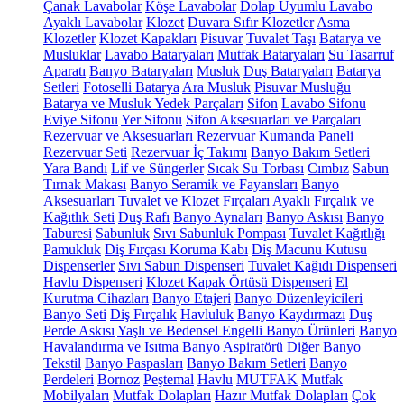
Çanak Lavabolar
Köşe Lavabolar
Dolap Uyumlu Lavabo
Ayaklı Lavabolar
Klozet
Duvara Sıfır Klozetler
Asma
Klozetler
Klozet Kapakları
Pisuvar
Tuvalet Taşı
Batarya ve
Musluklar
Lavabo Bataryaları
Mutfak Bataryaları
Su Tasarruf
Aparatı
Banyo Bataryaları
Musluk
Duş Bataryaları
Batarya
Setleri
Fotoselli Batarya
Ara Musluk
Pisuvar Musluğu
Batarya ve Musluk Yedek Parçaları
Sifon
Lavabo Sifonu
Eviye Sifonu
Yer Sifonu
Sifon Aksesuarları ve Parçaları
Rezervuar ve Aksesuarları
Rezervuar Kumanda Paneli
Rezervuar Seti
Rezervuar İç Takımı
Banyo Bakım Setleri
Yara Bandı
Lif ve Süngerler
Sıcak Su Torbası
Cımbız
Sabun
Tırnak Makası
Banyo Seramik ve Fayansları
Banyo
Aksesuarları
Tuvalet ve Klozet Fırçaları
Ayaklı Fırçalık ve
Kağıtlık Seti
Duş Rafı
Banyo Aynaları
Banyo Askısı
Banyo
Taburesi
Sabunluk
Sıvı Sabunluk Pompası
Tuvalet Kağıtlığı
Pamukluk
Diş Fırçası Koruma Kabı
Diş Macunu Kutusu
Dispenserler
Sıvı Sabun Dispenseri
Tuvalet Kağıdı Dispenseri
Havlu Dispenseri
Klozet Kapak Örtüsü Dispenseri
El
Kurutma Cihazları
Banyo Etajeri
Banyo Düzenleyicileri
Banyo Seti
Diş Fırçalık
Havluluk
Banyo Kaydırmazı
Duş
Perde Askısı
Yaşlı ve Bedensel Engelli Banyo Ürünleri
Banyo
Havalandırma ve Isıtma
Banyo Aspiratörü
Diğer
Banyo
Tekstil
Banyo Paspasları
Banyo Bakım Setleri
Banyo
Perdeleri
Bornoz
Peştemal
Havlu
MUTFAK
Mutfak
Mobilyaları
Mutfak Dolapları
Hazır Mutfak Dolapları
Çok