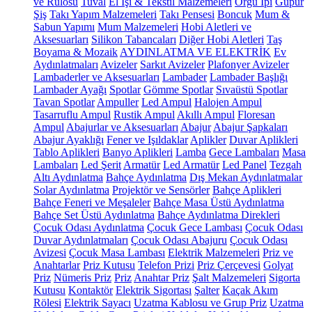
ve Rulosu
Tuval
El İşi & Tekstil Malzemeleri
Örgü İpi
Güpür
Şiş
Takı Yapım Malzemeleri
Takı Pensesi
Boncuk
Mum &
Sabun Yapımı
Mum Malzemeleri
Hobi Aletleri ve
Aksesuarları
Silikon Tabancaları
Diğer Hobi Aletleri
Taş
Boyama & Mozaik
AYDINLATMA VE ELEKTRİK
Ev
Aydınlatmaları
Avizeler
Sarkıt Avizeler
Plafonyer Avizeler
Lambaderler ve Aksesuarları
Lambader
Lambader Başlığı
Lambader Ayağı
Spotlar
Gömme Spotlar
Sıvaüstü Spotlar
Tavan Spotlar
Ampuller
Led Ampul
Halojen Ampul
Tasarruflu Ampul
Rustik Ampul
Akıllı Ampul
Floresan
Ampul
Abajurlar ve Aksesuarları
Abajur
Abajur Şapkaları
Abajur Ayaklığı
Fener ve Işıldaklar
Aplikler
Duvar Aplikleri
Tablo Aplikleri
Banyo Aplikleri
Lamba
Gece Lambaları
Masa
Lambaları
Led Şerit
Armatür
Led Armatür
Led Panel
Tezgah
Altı Aydınlatma
Bahçe Aydınlatma
Dış Mekan Aydınlatmalar
Solar Aydınlatma
Projektör ve Sensörler
Bahçe Aplikleri
Bahçe Feneri ve Meşaleler
Bahçe Masa Üstü Aydınlatma
Bahçe Set Üstü Aydınlatma
Bahçe Aydınlatma Direkleri
Çocuk Odası Aydınlatma
Çocuk Gece Lambası
Çocuk Odası
Duvar Aydınlatmaları
Çocuk Odası Abajuru
Çocuk Odası
Avizesi
Çocuk Masa Lambası
Elektrik Malzemeleri
Priz ve
Anahtarlar
Priz Kutusu
Telefon Prizi
Priz Çerçevesi
Golyat
Priz
Nümeris Priz
Priz
Anahtar Priz
Şalt Malzemeleri
Sigorta
Kutusu
Kontaktör
Elektrik Sigortası
Şalter
Kaçak Akım
Rölesi
Elektrik Sayacı
Uzatma Kablosu ve Grup Priz
Uzatma