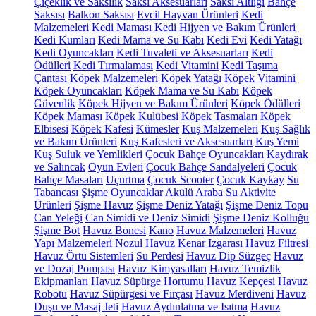
Çiçeklik ve Saksılık
Saksı Aksesuarları
Saksı Altlığı
Bahçe
Saksısı
Balkon Saksısı
Evcil Hayvan Ürünleri
Kedi
Malzemeleri
Kedi Maması
Kedi Hijyen ve Bakım Ürünleri
Kedi Kumları
Kedi Mama ve Su Kabı
Kedi Evi
Kedi Yatağı
Kedi Oyuncakları
Kedi Tuvaleti ve Aksesuarları
Kedi
Ödülleri
Kedi Tırmalaması
Kedi Vitamini
Kedi Taşıma
Çantası
Köpek Malzemeleri
Köpek Yatağı
Köpek Vitamini
Köpek Oyuncakları
Köpek Mama ve Su Kabı
Köpek
Güvenlik
Köpek Hijyen ve Bakım Ürünleri
Köpek Ödülleri
Köpek Maması
Köpek Kulübesi
Köpek Tasmaları
Köpek
Elbisesi
Köpek Kafesi
Kümesler
Kuş Malzemeleri
Kuş Sağlık
ve Bakım Ürünleri
Kuş Kafesleri ve Aksesuarları
Kuş Yemi
Kuş Suluk ve Yemlikleri
Çocuk Bahçe Oyuncakları
Kaydırak
ve Salıncak
Oyun Evleri
Çocuk Bahçe Sandalyeleri
Çocuk
Bahçe Masaları
Uçurtma
Çocuk Scooter
Çocuk Kaykay
Su
Tabancası
Şişme Oyuncaklar
Akülü Araba
Su Aktivite
Ürünleri
Şişme Havuz
Şişme Deniz Yatağı
Şişme Deniz Topu
Can Yeleği
Can Simidi ve Deniz Simidi
Şişme Deniz Kolluğu
Şişme Bot
Havuz Bonesi
Kano
Havuz Malzemeleri
Havuz
Yapı Malzemeleri
Nozul
Havuz Kenar Izgarası
Havuz Filtresi
Havuz Örtü Sistemleri
Su Perdesi
Havuz Dip Süzgeç
Havuz
ve Dozaj Pompası
Havuz Kimyasalları
Havuz Temizlik
Ekipmanları
Havuz Süpürge Hortumu
Havuz Kepçesi
Havuz
Robotu
Havuz Süpürgesi ve Fırçası
Havuz Merdiveni
Havuz
Duşu ve Masaj Jeti
Havuz Aydınlatma ve Isıtma
Havuz