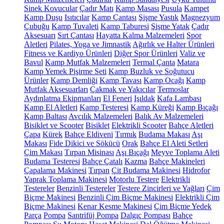
Sinek Kovucular
Çadır Matı
Kamp Masası
Pusula
Kampet
Kamp Duşu
Isıtıcılar
Kamp Çantası
Şişme Yastık
Magnezyum
Çubuğu
Kamp Tuvaleti
Kamp Taburesi
Şişme Yatak
Çadır
Aksesuarı
Sırt Çantası
Hayatta Kalma Malzemeleri
Spor
Aletleri
Pilates, Yoga ve Jimnastik
Ağırlık ve Halter Ürünleri
Fitness ve Kardiyo Ürünleri
Diğer Spor Ürünleri
Valiz ve
Bavul
Kamp Mutfak Malzemeleri
Termal Çanta
Matara
Kamp Yemek Pişirme Seti
Kamp Buzluk ve Soğutucu
Ürünler
Kamp Demliği
Kamp Tavası
Kamp Ocağı
Kamp
Mutfak Aksesuarları
Çakmak ve Yakıcılar
Termoslar
Aydınlatma Ekipmanları
El Feneri
Işıldak
Kafa Lambası
Kamp El Aletleri
Kamp Testeresi
Kamp Küreği
Kamp Bıçağı
Kamp Baltası
Avcılık Malzemeleri
Balık Av Malzemeleri
Bisiklet ve Scooter
Bisiklet
Elektrikli Scooter
Bahçe Aletleri
Çapa
Kürek
Bahçe Eldiveni
Tırmık
Budama Makası
Aşı
Makası
Fide Dikici ve Sökücü
Orak
Bahçe El Aleti Setleri
Çim Makası
Tırpan Misinası
Aşı Bıçağı
Meyve Toplama Aleti
Budama Testeresi
Bahçe Çatalı
Kazma
Bahçe Makineleri
Çapalama Makinesi
Tırpan
Çit Budama Makinesi
Hidrofor
Yaprak Toplama Makinesi
Motorlu Testere
Elektrikli
Testereler
Benzinli Testereler
Testere Zincirleri ve Yağları
Çim
Biçme Makinesi
Benzinli Çim Biçme Makinesi
Elektrikli Çim
Biçme Makinesi
Kenar Kesme Makinesi
Çim Biçme Yedek
Parça
Pompa
Santrifüj Pompa
Dalgıç Pompası
Bahçe