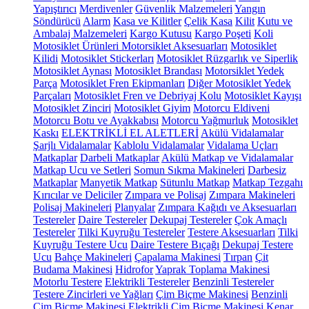
Yapıştırıcı
Merdivenler
Güvenlik Malzemeleri
Yangın
Söndürücü
Alarm
Kasa ve Kilitler
Çelik Kasa
Kilit
Kutu ve
Ambalaj Malzemeleri
Kargo Kutusu
Kargo Poşeti
Koli
Motosiklet Ürünleri
Motorsiklet Aksesuarları
Motosiklet
Kilidi
Motosiklet Stickerları
Motosiklet Rüzgarlık ve Siperlik
Motosiklet Aynası
Motosiklet Brandası
Motorsiklet Yedek
Parça
Motosiklet Fren Ekipmanları
Diğer Motosiklet Yedek
Parçaları
Motosiklet Fren ve Debriyaj Kolu
Motosiklet Kayışı
Motosiklet Zinciri
Motosiklet Giyim
Motorcu Eldiveni
Motorcu Botu ve Ayakkabısı
Motorcu Yağmurluk
Motosiklet
Kaskı
ELEKTRİKLİ EL ALETLERİ
Akülü Vidalamalar
Şarjlı Vidalamalar
Kablolu Vidalamalar
Vidalama Uçları
Matkaplar
Darbeli Matkaplar
Akülü Matkap ve Vidalamalar
Matkap Ucu ve Setleri
Somun Sıkma Makineleri
Darbesiz
Matkaplar
Manyetik Matkap
Sütunlu Matkap
Matkap Tezgahı
Kırıcılar ve Deliciler
Zımpara ve Polisaj
Zımpara Makineleri
Polisaj Makineleri
Planyalar
Zımpara Kağıdı ve Aksesuarları
Testereler
Daire Testereler
Dekupaj Testereler
Çok Amaçlı
Testereler
Tilki Kuyruğu Testereler
Testere Aksesuarları
Tilki
Kuyruğu Testere Ucu
Daire Testere Bıçağı
Dekupaj Testere
Ucu
Bahçe Makineleri
Çapalama Makinesi
Tırpan
Çit
Budama Makinesi
Hidrofor
Yaprak Toplama Makinesi
Motorlu Testere
Elektrikli Testereler
Benzinli Testereler
Testere Zincirleri ve Yağları
Çim Biçme Makinesi
Benzinli
Çim Biçme Makinesi
Elektrikli Çim Biçme Makinesi
Kenar