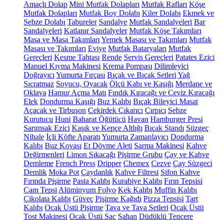
Amaçlı Dolap
Mini Mutfak Dolapları
Mutfak Rafları
Köşe
Mutfak Dolapları
Mutfak Boy Dolabı
Kiler Dolabı
Ekmek ve
Sebze Dolabı
Tabureler
Sandalye
Mutfak Sandalyeleri
Bar
Sandalyeleri
Katlanır Sandalyeler
Mutfak Köşe Takımları
Masa ve Masa Takımları
Yemek Masası ve Takımları
Mutfak
Masası ve Takımları
Eviye
Mutfak Bataryaları
Mutfak
Gereçleri
Kesme Tahtası
Rende
Servis Gereçleri
Patates Ezici
Manuel Kıyma Makinesi
Krema Pompası
Dilimleyici
Doğrayıcı
Yumurta Fırçası
Bıçak ve Bıçak Setleri
Yağ
Sıçratmaz
Soyucu, Oyacak
Ölçü Kabı ve Kaşığı
Merdane ve
Oklava
Hamur Açma Matı
Fındık Kıracağı ve Ceviz Kıracağı
Elek
Dondurma Kaşığı
Buz Kalıbı
Bıçak Bileyici Masat
Açacak ve Tirbuşon
Çekirdek Çıkarıcı
Çırpıcı
Sebze
Kurutucu
Huni
Baharat Öğütücü
Havan
Hamburger Presi
Sarımsak Ezici
Kaşık ve Kepçe Altlığı
Bıçak Standı
Süzgeç
Nihale
İçli Köfte Aparatı
Yumurta Zamanlayıcı
Dondurma
Kalıbı
Buz Kovası
Et Dövme Aleti
Sarma Makinesi
Kahve
Değirmenleri
Limon Sıkacağı
Pişirme Grubu
Çay ve Kahve
Demleme
French Press
Dripper
Chemex
Cezve
Çay Süzgeci
Demlik
Moka Pot
Çaydanlık
Kahve Filtresi
Sifon Kahve
Fırında Pişirme
Pasta Kalıbı
Kurabiye Kalıbı
Fırın Tepsisi
Cam Tepsi
Alüminyum Folyo
Kek Kalıbı
Muffin Kalıbı
Çikolata Kalıbı
Güveç
Pişirme Kağıdı
Pizza Tepsisi
Tart
Kalıbı
Ocak Üstü Pişirme
Tava ve Tava Setleri
Ocak Üstü
Tost Makinesi
Ocak Üstü Sac
Sahan
Düdüklü Tencere