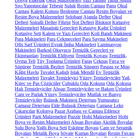
Dosya
Etiketlik
Okul Malzemeleri
Yazı Tahtası
Tahta Silgisi
Sıvı Yapıştırıcılar
Tebeşir
Suluk
Resim Çantası
Pano
Okul
Çantası
Kalem Kutusu
Beslenme Çantası
Resim Boyaları ve
Resim Boya Malzemeleri
Selobant
Ajanda
Defter
Okul
Defteri
Spiralli Defter
Fihrist
Not Defteri
Bloknot
Kırtasiye
Malzemeleri
Masaüstü Gereçleri
Kırtasiye Kağıt Ürünleri
Kırtasiye Seti
Kalem ve Yazı Gereçleri
Koli Bandı Makinesi
Para Makineleri
Para Çekmeceleri
Para Sayma Makineleri
Ofis Sarf Ürünleri
Evrak İmha Makineleri
Laminasyon
Makineleri
Barkod Okuyucu
Temizlik Gereçleri ve
Ekipmanları
Temizlik Eldiveni
Temizlik Kovası
Temizlik,
Ovma Teli
Tüy Toplama Ürünleri
Faraş
Çekpas
Fırça ve
Süpürge
Temizlik Bezleri
Temizlik Süngeri
Paspas ve Mop
Kâğıt Havlu
Tuvalet Kağıdı
Islak Mendil
Ev Temizlik
Malzemeleri
Tuvalet Temizleyici
Yüzey Temizleyiciler
Yağ,
Kireç ve Pas Çözücüler
Çubuklu Oda Kokusu
Oda Kokusu
Halı Temizleyiciler
Ahşap Temizleyiciler ve Bakım Ürünleri
Cam ve Parlak Yüzey Temizleyiciler
Mutfak ve Banyo
Temizleyiciler
Bulaşık Makinesi Deterjanı
Yumuşatıcı
Çamaşır Deterjanı
Elde Bulaşık Deterjanı
Çamaşır Leke
Çıkarıcılar
Kolonya
Pazar Arabası ve Çantası
Eğlence
Ürünleri
Parti Malzemeleri
Puzzle
Hobi Malzemeleri
Hobi
Boya ve Resim Malzemeleri
Ahşap Boyaları
Akrilik Boyalar
Sulu Boya
Yağlı Boya Seti
Eskitme Boyası
Cam ve Seramik
Boyaları
Metalik Boya
Şövale
Kumaş Boyaları
Resim Fırçası