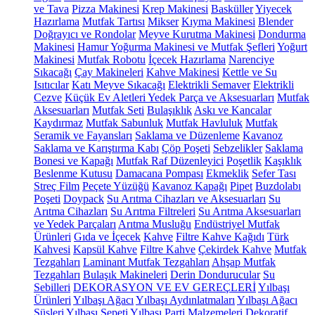
ve Tava
Pizza Makinesi
Krep Makinesi
Basküller
Yiyecek
Hazırlama
Mutfak Tartısı
Mikser
Kıyma Makinesi
Blender
Doğrayıcı ve Rondolar
Meyve Kurutma Makinesi
Dondurma
Makinesi
Hamur Yoğurma Makinesi ve Mutfak Şefleri
Yoğurt
Makinesi
Mutfak Robotu
İçecek Hazırlama
Narenciye
Sıkacağı
Çay Makineleri
Kahve Makinesi
Kettle ve Su
Isıtıcılar
Katı Meyve Sıkacağı
Elektrikli Semaver
Elektrikli
Cezve
Küçük Ev Aletleri Yedek Parça ve Aksesuarları
Mutfak
Aksesuarları
Mutfak Seti
Bulaşıklık
Askı ve Kancalar
Kaydırmaz
Mutfak Sabunluk
Mutfak Havluluk
Mutfak
Seramik ve Fayansları
Saklama ve Düzenleme
Kavanoz
Saklama ve Karıştırma Kabı
Çöp Poşeti
Sebzelikler
Saklama
Bonesi ve Kapağı
Mutfak Raf Düzenleyici
Poşetlik
Kaşıklık
Beslenme Kutusu
Damacana Pompası
Ekmeklik
Sefer Tası
Streç Film
Peçete Yüzüğü
Kavanoz Kapağı
Pipet
Buzdolabı
Poşeti
Doypack
Su Arıtma Cihazları ve Aksesuarları
Su
Arıtma Cihazları
Su Arıtma Filtreleri
Su Arıtma Aksesuarları
ve Yedek Parçaları
Arıtma Musluğu
Endüstriyel Mutfak
Ürünleri
Gıda ve İçecek
Kahve
Filtre Kahve Kağıdı
Türk
Kahvesi
Kapsül Kahve
Filtre Kahve
Çekirdek Kahve
Mutfak
Tezgahları
Laminant Mutfak Tezgahları
Ahşap Mutfak
Tezgahları
Bulaşık Makineleri
Derin Dondurucular
Su
Sebilleri
DEKORASYON VE EV GEREÇLERİ
Yılbaşı
Ürünleri
Yılbaşı Ağacı
Yılbaşı Aydınlatmaları
Yılbaşı Ağacı
Süsleri
Yılbaşı Sepeti
Yılbaşı Parti Malzemeleri
Dekoratif