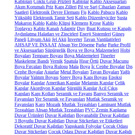
Kabloları
Çoklu Grup Prizleri
Kablolar
Kablo Aksesuarları
Akım Korumalı Priz
Kapı Zilleri
Pil ve Şarj Cihazları
Zaman
Saatleri
Elektronik Devre Elemanı
Fiş
Kablo Pabucu
Kablo
Yüksüğü
Elektronik Tamir Seti
Kablo Düzenleyiciler
Susta
Makaron Kablo
Kablo Klipsi
Klemens
Kroşe
Kablo
Toplayıcı
Kablo Kanalı
Adaptör
Duy
Buat Kutusu ve Kapağı
Aydınlatma Halatları ve Zincirleri
Enerji Sistemleri
Güneş
Paneli
Lityum Akü
Jel Akü
İnverter
Tavan Vantilatörleri
AHŞAP VE İNŞAAT
Ahşap Yer Döşeme
Parke
Parke Profil
ve Aksesuarları
Süpürgelik
Boya ve Boya Malzemeleri
Hobi
Boyaları
Tempare Boyası
Boya Malzemeleri
Tinerler
Maskeleme Bandı
Vernik
Spatula
Hışır Örtü
Duvar Macunu
Boya Fırçaları
Boya Rulosu
Mala
Boya
İç Cephe Boyalar
Dış
Cephe Boyalar
Astarlar
Metal Boyaları
Tavan Boyaları
Yağlı
Boyalar
Yalıtım Boyası
Sprey Boya
Kapı Boyası
Epoksi
Boyalar
Kapılar
Amerikan Kapılar
Melamin Kapılar
Çelik
Kapılar
Akordiyon Kapılar
Sürgülü Kapılar
Acil Çıkış
Kapıları
Kapı Kolları
Seramik ve Fayans
Banyo Seramik ve
Fayansları
Yer Seramik ve Fayansları
Mutfak Seramik ve
Fayansları
Karo
Mozaik
Mutfak Tezgahları
Laminant Mutfak
Tezgahları
Ahşap Mutfak Tezgahları
PVC Zemin Kaplama
Duvar Ürünleri
Duvar Kağıtları
Boyanabilir Duvar Kağıtları
3 Boyutlu Duvar Kağıtları
Duvar Stickerları ve Etiketleri
Dekoratif Duvar Kağıtları
Yapışkanlı Folyolar
Çocuk Odası
Duvar Stickerları
Çocuk Odası Duvar Kağıtları
Duvar Kağıdı