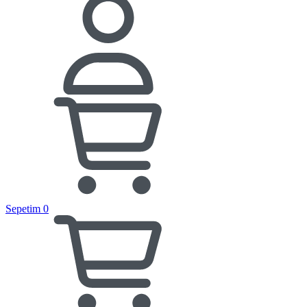
Sepetim
0