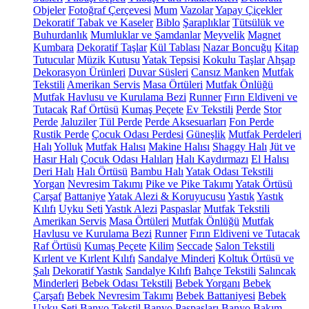
Objeler
Fotoğraf Çerçevesi
Mum
Vazolar
Yapay Çiçekler
Dekoratif Tabak ve Kaseler
Biblo
Şaraplıklar
Tütsülük ve
Buhurdanlık
Mumluklar ve Şamdanlar
Meyvelik
Magnet
Kumbara
Dekoratif Taşlar
Kül Tablası
Nazar Boncuğu
Kitap
Tutucular
Müzik Kutusu
Yatak Tepsisi
Kokulu Taşlar
Ahşap
Dekorasyon Ürünleri
Duvar Süsleri
Cansız Manken
Mutfak
Tekstili
Amerikan Servis
Masa Örtüleri
Mutfak Önlüğü
Mutfak Havlusu ve Kurulama Bezi
Runner
Fırın Eldiveni ve
Tutacak
Raf Örtüsü
Kumaş Peçete
Ev Tekstili
Perde
Stor
Perde
Jaluziler
Tül Perde
Perde Aksesuarları
Fon Perde
Rustik Perde
Çocuk Odası Perdesi
Güneşlik
Mutfak Perdeleri
Halı
Yolluk
Mutfak Halısı
Makine Halısı
Shaggy Halı
Jüt ve
Hasır Halı
Çocuk Odası Halıları
Halı Kaydırmazı
El Halısı
Deri Halı
Halı Örtüsü
Bambu Halı
Yatak Odası Tekstili
Yorgan
Nevresim Takımı
Pike ve Pike Takımı
Yatak Örtüsü
Çarşaf
Battaniye
Yatak Alezi & Koruyucusu
Yastık
Yastık
Kılıfı
Uyku Seti
Yastık Alezi
Paspaslar
Mutfak Tekstili
Amerikan Servis
Masa Örtüleri
Mutfak Önlüğü
Mutfak
Havlusu ve Kurulama Bezi
Runner
Fırın Eldiveni ve Tutacak
Raf Örtüsü
Kumaş Peçete
Kilim
Seccade
Salon Tekstili
Kırlent ve Kırlent Kılıfı
Sandalye Minderi
Koltuk Örtüsü ve
Şalı
Dekoratif Yastık
Sandalye Kılıfı
Bahçe Tekstili
Salıncak
Minderleri
Bebek Odası Tekstili
Bebek Yorganı
Bebek
Çarşafı
Bebek Nevresim Takımı
Bebek Battaniyesi
Bebek
Uyku Seti
Banyo Tekstil
Banyo Paspasları
Banyo Bakım