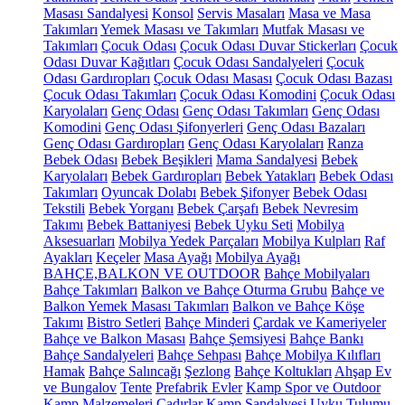
Masası Sandalyesi
Konsol
Servis Masaları
Masa ve Masa
Takımları
Yemek Masası ve Takımları
Mutfak Masası ve
Takımları
Çocuk Odası
Çocuk Odası Duvar Stickerları
Çocuk
Odası Duvar Kağıtları
Çocuk Odası Sandalyeleri
Çocuk
Odası Gardıropları
Çocuk Odası Masası
Çocuk Odası Bazası
Çocuk Odası Takımları
Çocuk Odası Komodini
Çocuk Odası
Karyolaları
Genç Odası
Genç Odası Takımları
Genç Odası
Komodini
Genç Odası Şifonyerleri
Genç Odası Bazaları
Genç Odası Gardıropları
Genç Odası Karyolaları
Ranza
Bebek Odası
Bebek Beşikleri
Mama Sandalyesi
Bebek
Karyolaları
Bebek Gardıropları
Bebek Yatakları
Bebek Odası
Takımları
Oyuncak Dolabı
Bebek Şifonyer
Bebek Odası
Tekstili
Bebek Yorganı
Bebek Çarşafı
Bebek Nevresim
Takımı
Bebek Battaniyesi
Bebek Uyku Seti
Mobilya
Aksesuarları
Mobilya Yedek Parçaları
Mobilya Kulpları
Raf
Ayakları
Keçeler
Masa Ayağı
Mobilya Ayağı
BAHÇE,BALKON VE OUTDOOR
Bahçe Mobilyaları
Bahçe Takımları
Balkon ve Bahçe Oturma Grubu
Bahçe ve
Balkon Yemek Masası Takımları
Balkon ve Bahçe Köşe
Takımı
Bistro Setleri
Bahçe Minderi
Çardak ve Kameriyeler
Bahçe ve Balkon Masası
Bahçe Şemsiyesi
Bahçe Bankı
Bahçe Sandalyeleri
Bahçe Sehpası
Bahçe Mobilya Kılıfları
Hamak
Bahçe Salıncağı
Şezlong
Bahçe Koltukları
Ahşap Ev
ve Bungalov
Tente
Prefabrik Evler
Kamp Spor ve Outdoor
Kamp Malzemeleri
Çadırlar
Kamp Sandalyesi
Uyku Tulumu