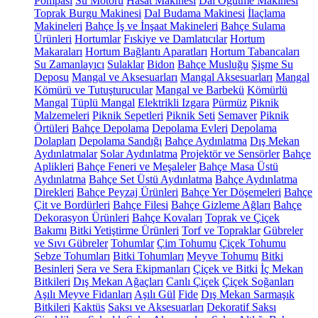
Pompası
Su Motoru
Hasat Makinesi
Dal Öğütme Makinesi
Toprak Burgu Makinesi
Dal Budama Makinesi
İlaçlama
Makineleri
Bahçe İş ve İnşaat Makineleri
Bahçe Sulama
Ürünleri
Hortumlar
Fıskiye ve Damlatıcılar
Hortum
Makaraları
Hortum Bağlantı Aparatları
Hortum Tabancaları
Su Zamanlayıcı
Sulaklar
Bidon
Bahçe Musluğu
Şişme Su
Deposu
Mangal ve Aksesuarları
Mangal Aksesuarları
Mangal
Kömürü ve Tutuşturucular
Mangal ve Barbekü
Kömürlü
Mangal
Tüplü Mangal
Elektrikli Izgara
Pürmüz
Piknik
Malzemeleri
Piknik Sepetleri
Piknik Seti
Semaver
Piknik
Örtüleri
Bahçe Depolama
Depolama Evleri
Depolama
Dolapları
Depolama Sandığı
Bahçe Aydınlatma
Dış Mekan
Aydınlatmalar
Solar Aydınlatma
Projektör ve Sensörler
Bahçe
Aplikleri
Bahçe Feneri ve Meşaleler
Bahçe Masa Üstü
Aydınlatma
Bahçe Set Üstü Aydınlatma
Bahçe Aydınlatma
Direkleri
Bahçe Peyzaj Ürünleri
Bahçe Yer Döşemeleri
Bahçe
Çit ve Bordürleri
Bahçe Filesi
Bahçe Gizleme Ağları
Bahçe
Dekorasyon Ürünleri
Bahçe Kovaları
Toprak ve Çiçek
Bakımı
Bitki Yetiştirme Ürünleri
Torf ve Topraklar
Gübreler
ve Sıvı Gübreler
Tohumlar
Çim Tohumu
Çiçek Tohumu
Sebze Tohumları
Bitki Tohumları
Meyve Tohumu
Bitki
Besinleri
Sera ve Sera Ekipmanları
Çiçek ve Bitki
İç Mekan
Bitkileri
Dış Mekan Ağaçları
Canlı Çiçek
Çiçek Soğanları
Aşılı Meyve Fidanları
Aşılı Gül
Fide
Dış Mekan Sarmaşık
Bitkileri
Kaktüs
Saksı ve Aksesuarları
Dekoratif Saksı