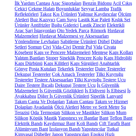
İlk Yardım Çantası
Araç Sigortaları
Benzin Bidonu
Acil Çıkış
Çekici
Çekme Halatı
Boyunluklar
Seyyar Lamba
Trafik
Reflektörleri
Takoz
Kış Ürünleri
Yağmur Kaydırıcılar
Ölçüm
Aletleri
Buz Kazıyıcı
Cam Suyu
Lastik Kar Paleti
Kışlık Set
Ürünler
Antifrizler
Buğu Giderici
Lastik Zinciri
Elektrikli
Araç Şarj İstasyonları
Oto Yedek Parça
Römork
Hırdavat
Malzemeleri
Hırdavat Malzemesi ve Aksesuarları
Yönlendirme Levhaları
Sabitleme Ürünleri
Dübel
Dübel
Setleri
Somun
Çivi
Vida-Çivi
Demir Pul
Vida
Civata
Köşebent
Kapı ve Pencere Malzemeleri
Menteşe
Kapı Kolları
Yalıtım Bantları
Stoper
Sineklik
Pencere Kolu
Kapı Hidroliği
Kapı Dürbünü
Kapı Kilitleri
Kapı Sürgüleri
Anahtarlık
Gönye
Posta Kutuları
Tekerlek
Testereler
Daire Testereler
Dekupaj Testereler
Çok Amaçlı Testereler
Tilki Kuyruğu
Testereler
Testere Aksesuarları
Tilki Kuyruğu Testere Ucu
Daire Testere Bıçağı
Dekupaj Testere Ucu
İş Güvenlik
Malzemeleri
İş Güvenlik Gözlükleri
İş Eldiveni
İş Elbisesi
İş
Ayakkabısı
Diğer İş Güvenlik Ürünleri
Siperlik
Lanyard
Takım Çanta Ve Dolapları
Takım Çantası
Takım ve Hizmet
Dolapları
Avadanlık
Ölçü Aletleri
Metre ve Şerit Metre
Su
Terazisi
Oda Termostatı
Silikon ve Mastikler
Silikon
Mum
Silikon
Köpük
Mastik
Yapıştırıcı ve Bantlar
Bant
Teflon Bant
Elektrik Bandı
Kaydırmaz Bant
Koli Bandı
Çift Taraflı Bant
Alüminyum Bant
İzolasyon Bandı
Yapıştırıcılar
Tutkal
Kimyasal Dübeller
Japon Yapıştırıcıları
Epoksi
Hızlı