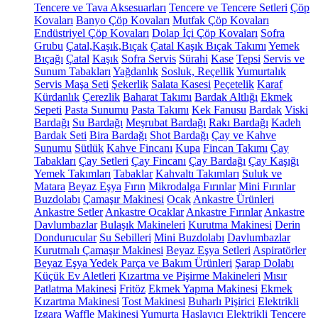
Tencere ve Tava Aksesuarları
Tencere ve Tencere Setleri
Çöp
Kovaları
Banyo Çöp Kovaları
Mutfak Çöp Kovaları
Endüstriyel Çöp Kovaları
Dolap İçi Çöp Kovaları
Sofra
Grubu
Çatal,Kaşık,Bıçak
Çatal Kaşık Bıçak Takımı
Yemek
Bıçağı
Çatal
Kaşık
Sofra Servis
Sürahi
Kase
Tepsi
Servis ve
Sunum Tabakları
Yağdanlık
Sosluk, Reçellik
Yumurtalık
Servis Maşa Seti
Şekerlik
Salata Kasesi
Peçetelik
Karaf
Kürdanlık
Çerezlik
Baharat Takımı
Bardak Altlığı
Ekmek
Sepeti
Pasta Sunumu
Pasta Takımı
Kek Fanusu
Bardak
Viski
Bardağı
Su Bardağı
Meşrubat Bardağı
Rakı Bardağı
Kadeh
Bardak Seti
Bira Bardağı
Shot Bardağı
Çay ve Kahve
Sunumu
Sütlük
Kahve Fincanı
Kupa
Fincan Takımı
Çay
Tabakları
Çay Setleri
Çay Fincanı
Çay Bardağı
Çay Kaşığı
Yemek Takımları
Tabaklar
Kahvaltı Takımları
Suluk ve
Matara
Beyaz Eşya
Fırın
Mikrodalga Fırınlar
Mini Fırınlar
Buzdolabı
Çamaşır Makinesi
Ocak
Ankastre Ürünleri
Ankastre Setler
Ankastre Ocaklar
Ankastre Fırınlar
Ankastre
Davlumbazlar
Bulaşık Makineleri
Kurutma Makinesi
Derin
Dondurucular
Su Sebilleri
Mini Buzdolabı
Davlumbazlar
Kurutmalı Çamaşır Makinesi
Beyaz Eşya Setleri
Aspiratörler
Beyaz Eşya Yedek Parça ve Bakım Ürünleri
Şarap Dolabı
Küçük Ev Aletleri
Kızartma ve Pişirme Makineleri
Mısır
Patlatma Makinesi
Fritöz
Ekmek Yapma Makinesi
Ekmek
Kızartma Makinesi
Tost Makinesi
Buharlı Pişirici
Elektrikli
Izgara
Waffle Makinesi
Yumurta Haşlayıcı
Elektrikli Tencere