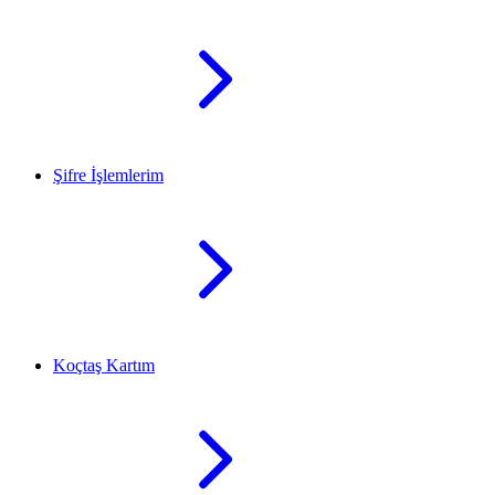
Şifre İşlemlerim
Koçtaş Kartım