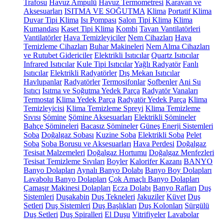
Trafosu
Havuz Ampulü
Havuz Termometresi
Karavan ve
Aksesuarları
ISITMA VE SOĞUTMA
Klima
Portatif Klima
Duvar Tipi Klima
Isı Pompası
Salon Tipi Klima
Klima
Kumandası
Kaset Tipi Klima
Kombi
Tavan Vantilatörleri
Vantilatörler
Hava Temizleyiciler
Nem Cihazları
Hava
Temizleme Cihazları
Buhar Makineleri
Nem Alma Cihazları
ve Rutubet Gidericiler
Elektrikli Isıtıcılar
Quartz Isıtıcılar
Infrared Isıtıcılar
Kule Tipi Isıtıcılar
Yağlı Radyatör
Fanlı
Isıtıcılar
Elektrikli Radyatörler
Dış Mekan Isıtıcılar
Havlupanlar
Radyatörler
Termosifonlar
Şofbenler
Ani Su
Isıtıcı
Isıtma ve Soğutma Yedek Parça
Radyatör Vanaları
Termostat
Klima Yedek Parça
Radyatör Yedek Parça
Klima
Temizleyicisi
Klima Temizleme Spreyi
Klima Temizleme
Sıvısı
Şömine
Şömine Aksesuarları
Elektrikli Şömineler
Bahçe Şömineleri
Bacasız Şömineler
Güneş Enerji Sistemleri
Soba
Doğalgaz Sobası
Kuzine Soba
Elektrikli Soba
Pelet
Soba
Soba Borusu ve Aksesuarları
Hava Perdesi
Doğalgaz
Tesisat Malzemeleri
Doğalgaz Hortumu
Doğalgaz Menfezleri
Tesisat Temizleme Sıvıları
Boyler
Kalorifer Kazanı
BANYO
Banyo Dolapları
Aynalı Banyo Dolabı
Banyo Boy Dolapları
Lavabolu Banyo Dolapları
Çok Amaçlı Banyo Dolapları
Çamaşır Makinesi Dolapları
Ecza Dolabı
Banyo Rafları
Duş
Sistemleri
Duşakabin
Duş Tekneleri
Jakuziler
Küvet
Duş
Setleri
Duş Sistemleri
Duş Başlıkları
Duş Kolonları
Sürgülü
Duş Setleri
Duş Spiralleri
El Duşu
Vitrifiyeler
Lavabolar