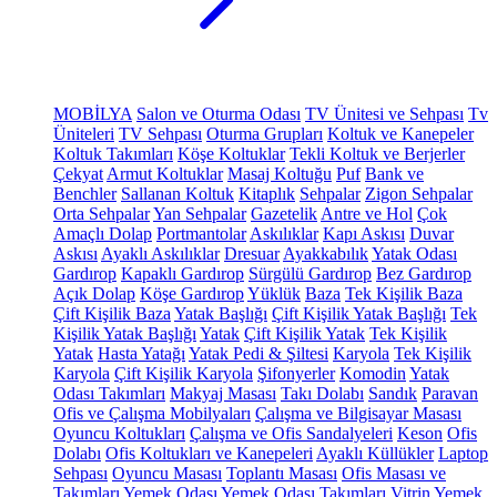
MOBİLYA
Salon ve Oturma Odası
TV Ünitesi ve Sehpası
Tv
Üniteleri
TV Sehpası
Oturma Grupları
Koltuk ve Kanepeler
Koltuk Takımları
Köşe Koltuklar
Tekli Koltuk ve Berjerler
Çekyat
Armut Koltuklar
Masaj Koltuğu
Puf
Bank ve
Benchler
Sallanan Koltuk
Kitaplık
Sehpalar
Zigon Sehpalar
Orta Sehpalar
Yan Sehpalar
Gazetelik
Antre ve Hol
Çok
Amaçlı Dolap
Portmantolar
Askılıklar
Kapı Askısı
Duvar
Askısı
Ayaklı Askılıklar
Dresuar
Ayakkabılık
Yatak Odası
Gardırop
Kapaklı Gardırop
Sürgülü Gardırop
Bez Gardırop
Açık Dolap
Köşe Gardırop
Yüklük
Baza
Tek Kişilik Baza
Çift Kişilik Baza
Yatak Başlığı
Çift Kişilik Yatak Başlığı
Tek
Kişilik Yatak Başlığı
Yatak
Çift Kişilik Yatak
Tek Kişilik
Yatak
Hasta Yatağı
Yatak Pedi & Şiltesi
Karyola
Tek Kişilik
Karyola
Çift Kişilik Karyola
Şifonyerler
Komodin
Yatak
Odası Takımları
Makyaj Masası
Takı Dolabı
Sandık
Paravan
Ofis ve Çalışma Mobilyaları
Çalışma ve Bilgisayar Masası
Oyuncu Koltukları
Çalışma ve Ofis Sandalyeleri
Keson
Ofis
Dolabı
Ofis Koltukları ve Kanepeleri
Ayaklı Küllükler
Laptop
Sehpası
Oyuncu Masası
Toplantı Masası
Ofis Masası ve
Takımları
Yemek Odası
Yemek Odası Takımları
Vitrin
Yemek