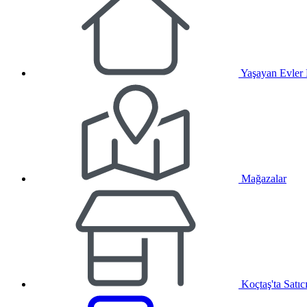
Yaşayan Evler
Mağazalar
Koçtaş'ta Satıc