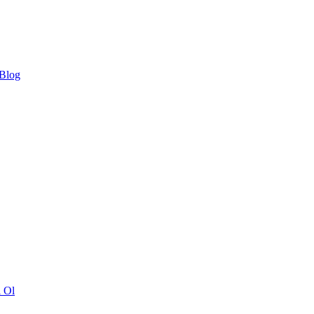
 Blog
ı Ol