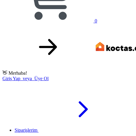
0
👋
Merhaba!
Giriş Yap veya Üye Ol
Siparişlerim