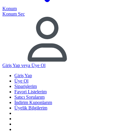
Konum
Konum Seç
Giriş Yap
veya Üye Ol
Giriş Yap
Üye Ol
Siparişlerim
Favori Listelerim
Satıcı Sorularım
İndirim Kuponlarım
Üyelik Bilgilerim