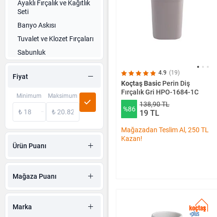
Ayaklı Fırçalık ve Kağıtlık
Seti
Banyo Askısı
Tuvalet ve Klozet Fırçaları
Sabunluk
Sıvı Sabunluk Pompası
4.9
(19)
Fiyat
Tuvalet Kağıtlığı
Koçtaş Basic
Perin Diş
Fırçalık Gri HPO-1684-1C
Pamukluk
Minimum
Maksimum
138,90 TL
Diş Fırçası Koruma Kabı
%86
19 TL
Diş Macunu Kutusu
Mağazadan Teslim Al, 250 TL
Dispenserler
Kazan!
Ürün Puanı
Banyo Etajeri
Banyo Düzenleyicileri
Mağaza Puanı
Banyo Seti
Havluluk
Banyo Kaydırmazı
Marka