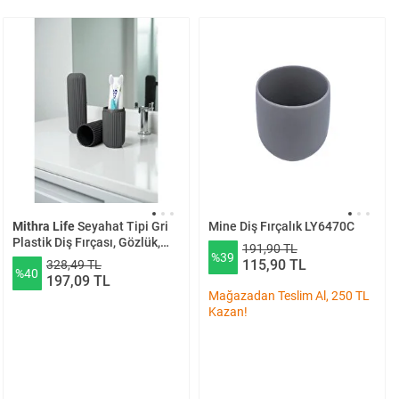
Mithra Life
Seyahat Tipi Gri
Mine Diş Fırçalık LY6470C
Plastik Diş Fırçası, Gözlük,
191,90 TL
%39
Aksesuar Kutusu Saklama
115,90 TL
328,49 TL
%40
Kabı Mit1209
197,09 TL
Mağazadan Teslim Al, 250 TL
Kazan!