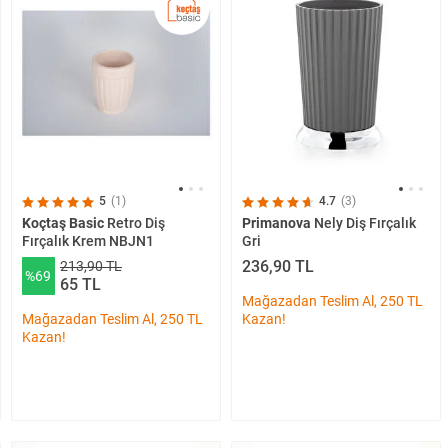
5
(1)
4.7
(3)
Koçtaş Basic
Retro Diş
Primanova
Nely Diş Fırçalık
Fırçalık Krem NBJN1
Gri
236,90 TL
213,90 TL
%69
65 TL
Mağazadan Teslim Al, 250 TL
Mağazadan Teslim Al, 250 TL
Kazan!
Kazan!