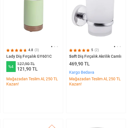
4.8
(3)
5
(2)
Lady Diş Fırçalık GY601C
Soft
Diş Fırçalık Akrilik Camlı
469,90 TL
127,90 TL
%4
121,90 TL
Kargo Bedava
Mağazadan Teslim Al, 250 TL
Mağazadan Teslim Al, 250 TL
Kazan!
Kazan!