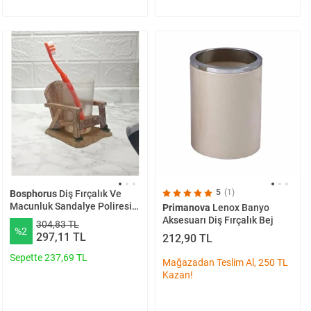
5
(1)
Bosphorus
Diş Fırçalık Ve
Macunluk Sandalye Poliresin
Primanova
Lenox Banyo
13x11x10cm 200ml
Aksesuarı Diş Fırçalık Bej
304,83 TL
%2
297,11 TL
212,90 TL
Sepette 237,69 TL
Mağazadan Teslim Al, 250 TL
Kazan!