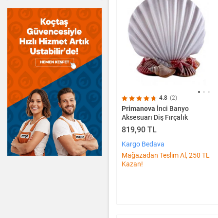
4.8
(2)
Primanova
İnci Banyo
Aksesuarı Diş Fırçalık
819,90 TL
Kargo Bedava
Mağazadan Teslim Al, 250 TL
Kazan!