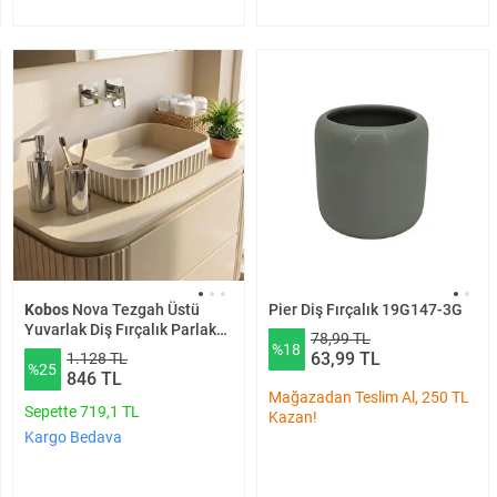
Kobos
Nova Tezgah Üstü
Pier Diş Fırçalık 19G147-3G
Yuvarlak Diş Fırçalık Parlak
78,99 TL
%18
Krom Kbw-632cr
63,99 TL
1.128 TL
%25
846 TL
Mağazadan Teslim Al, 250 TL
Sepette 719,1 TL
Kazan!
Kargo Bedava