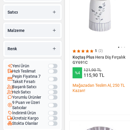
Duş Perde Askısı
Banyo Aynaları
Satıcı
Yaşlı ve Bedensel Engelli
Banyo Ürünleri
Malzeme
Renk
5
(2)
Koçtaş Plus
Hera Diş Fırçalık
GY691C
Yeni Ürün
121,90 TL
Hızlı Teslimat
%4
115,90 TL
Peşin Fiyatına 7
Taksit Fırsatı
Mağazadan Teslim Al, 250 TL
Başarılı Satıcı
Kazan!
Hızlı Satıcı
Yorumlu Ürünler
9 Puan ve Üzeri
Satıcılar
İndirimli Ürün
Ücretsiz Kargo
Stokta Olanlar