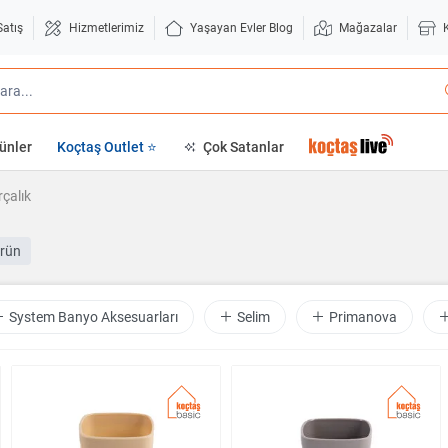
Satış
Hizmetlerimiz
Yaşayan Evler Blog
Mağazalar
ünler
Koçtaş Outlet ⭐
Çok Satanlar
rçalık
rün
System Banyo Aksesuarları
Selim
Primanova