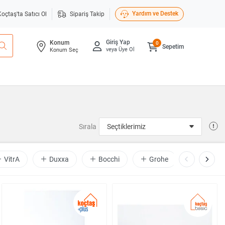
Yardım ve Destek
Koçtaş'ta Satıcı Ol
Sipariş Takip
Giriş Yap
Konum
0
Sepetim
veya Üye Ol
Konum Seç
Sırala
VitrA
Duxxa
Bocchi
Grohe
Line Ba