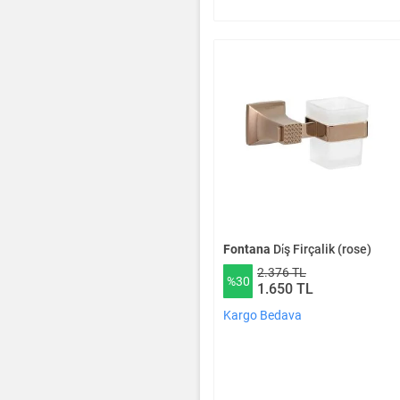
Fontana
Di̇ş Firçalik (rose)
2.376 TL
%30
1.650 TL
Kargo Bedava