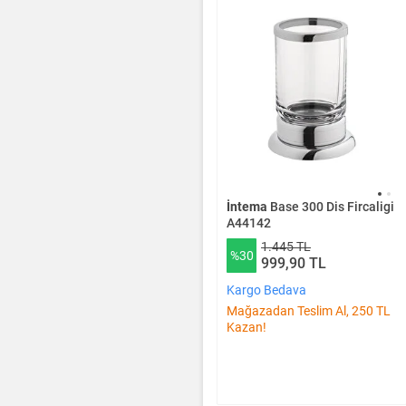
İntema
Base 300 Dis Fircaligi
A44142
1.445 TL
%30
999,90 TL
Kargo Bedava
Mağazadan Teslim Al, 250 TL
Kazan!