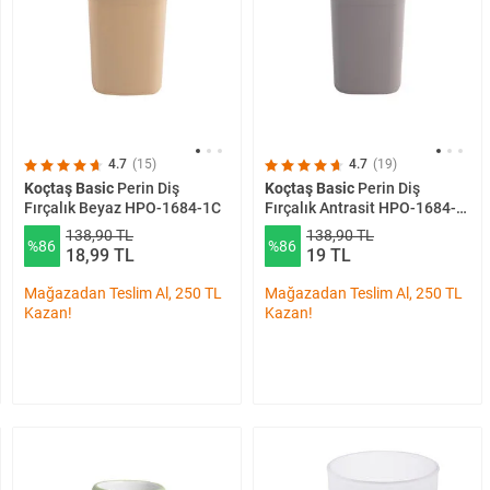
4.7
(15)
4.7
(19)
Koçtaş Basic
Perin Diş
Koçtaş Basic
Perin Diş
Fırçalık Beyaz HPO-1684-1C
Fırçalık Antrasit HPO-1684-
1C
138,90 TL
138,90 TL
%86
%86
18,99 TL
19 TL
Mağazadan Teslim Al, 250 TL
Mağazadan Teslim Al, 250 TL
Kazan!
Kazan!