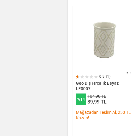
0.5
(1)
Geo Diş Fırçalık Beyaz
LF0007
104,90 TL
%14
89,99 TL
Mağazadan Teslim Al, 250 TL
Kazan!