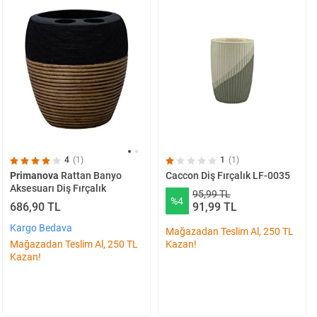
1
(1)
4
(1)
Caccon Diş Fırçalık LF-0035
Primanova
Rattan Banyo
Aksesuarı Diş Fırçalık
95,99 TL
%4
91,99 TL
686,90 TL
Kargo Bedava
Mağazadan Teslim Al, 250 TL
Kazan!
Mağazadan Teslim Al, 250 TL
Kazan!