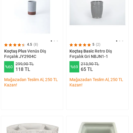
4.5
(8)
5
(2)
Koçtaş Plus
Venüs Diş
Koçtaş Basic
Retro Diş
Fırçalık JY2904C
Fırçalık Gri NBJN1-1
299,90 TL
213,90 TL
%60
%69
118 TL
65 TL
Mağazadan Teslim Al, 250 TL
Mağazadan Teslim Al, 250 TL
Kazan!
Kazan!