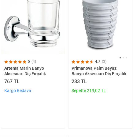
5
(4)
4.7
(3)
Artema
Marin Banyo
Primanova
Palm Beyaz
Aksesuarı Diş Fırçalık
Banyo Aksesuarı Diş Fırçalık
767 TL
233 TL
Kargo Bedava
Sepette 219,02 TL