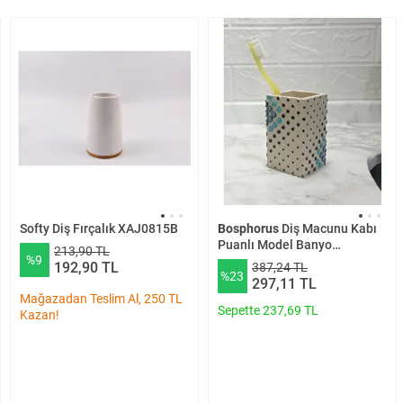
Softy Diş Fırçalık XAJ0815B
Bosphorus
Diş Macunu Kabı
Puanlı Model Banyo
213,90 TL
%9
Aksesuarı
192,90 TL
387,24 TL
%23
297,11 TL
Mağazadan Teslim Al, 250 TL
Sepette 237,69 TL
Kazan!