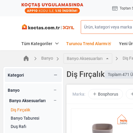
Toptan 
Tüm Kategoriler
Turuncu Trend Alarmı🚨
Yeni Ür
Banyo
Diş Fı
Banyo Aksesuarları
Diş Fırçalık
Toplam
471 Ü
Kategori
Banyo
Marka:
Bosphorus
Banyo Aksesuarları
Diş Fırçalık
Banyo Taburesi
Duş Rafı