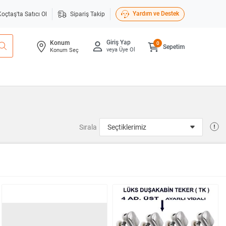
Yardım ve Destek
Koçtaş'ta Satıcı Ol
Sipariş Takip
Giriş Yap
Konum
0
Sepetim
veya Üye Ol
Konum Seç
Sırala