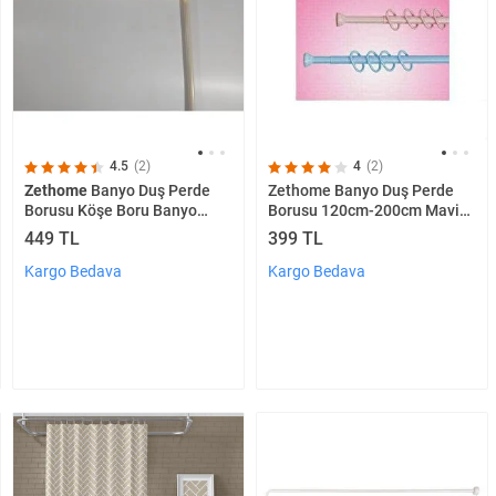
4.5
(2)
4
(2)
Zethome
Banyo Duş Perde
Zethome Banyo Duş Perde
Borusu Köşe Boru Banyo
Borusu 120cm-200cm Mavi
Askısı Demiri Krem Metal
Banyo Perde Borusu Perde
449 TL
399 TL
Askısı Metal
Kargo Bedava
Kargo Bedava