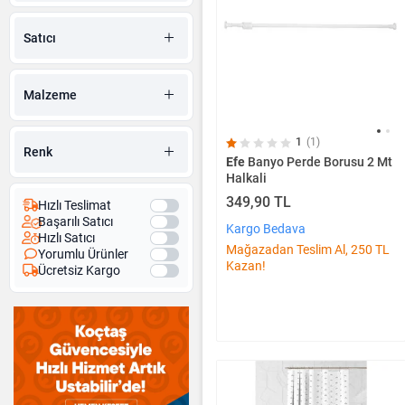
Banyo Kaydırmazı
Banyo Aynaları
Satıcı
Yaşlı ve Bedensel Engelli
Banyo Ürünleri
Malzeme
1
(1)
Renk
Efe
Banyo Perde Borusu 2 Mt
Halkali
349,90 TL
Hızlı Teslimat
Başarılı Satıcı
Kargo Bedava
Hızlı Satıcı
Mağazadan Teslim Al, 250 TL
Yorumlu Ürünler
Kazan!
Ücretsiz Kargo