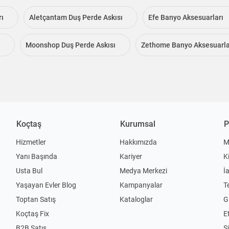
rı
Aletçantam Duş Perde Askısı
Efe Banyo Aksesuarları
Moonshop Duş Perde Askısı
Zethome Banyo Aksesuarla
Koçtaş
Kurumsal
P
Hizmetler
Hakkımızda
M
Yanı Başında
Kariyer
K
Usta Bul
Medya Merkezi
İ
Yaşayan Evler Blog
Kampanyalar
T
Toptan Satış
Kataloglar
Gi
Koçtaş Fix
Et
B2B Satış
S