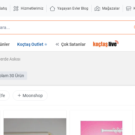
Satış
Hizmetlerimiz
Yaşayan Evler Blog
Mağazalar
ünler
Koçtaş Outlet ⭐
Çok Satanlar
erde Askısı
plam
30 Ürün
Efe
Moonshop