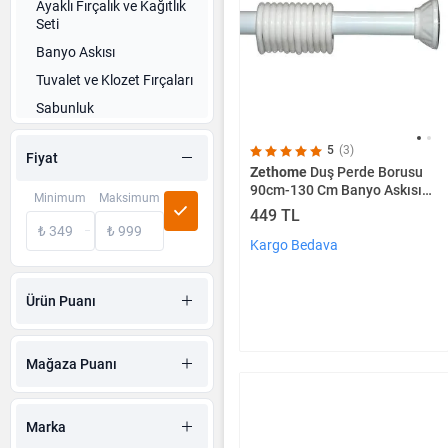
Ayaklı Fırçalık ve Kağıtlık
Seti
Banyo Askısı
Tuvalet ve Klozet Fırçaları
Sabunluk
Sıvı Sabunluk Pompası
5
(3)
Fiyat
Tuvalet Kağıtlığı
Zethome
Duş Perde Borusu
90cm-130 Cm Banyo Askısı
Pamukluk
Minimum
Maksimum
Demiri Beyaz
449 TL
Diş Fırçası Koruma Kabı
Kargo Bedava
Diş Macunu Kutusu
Dispenserler
Ürün Puanı
Banyo Etajeri
Banyo Düzenleyicileri
Mağaza Puanı
Banyo Seti
Diş Fırçalık
Havluluk
Marka