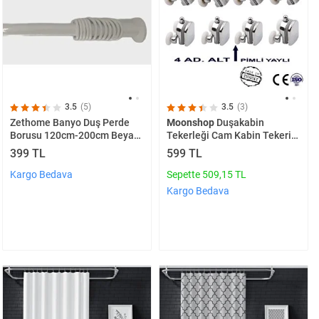
3.5
(5)
3.5
(3)
Zethome Banyo Duş Perde
Moonshop
Duşakabin
Borusu 120cm-200cm Beyaz
Tekerleği Cam Kabin Tekeri
Banyo Perde Borusu Perde
Rulman Metal Gövdeli 8 Li
399 TL
599 TL
Askısı Metal
Çapı 24 Cm
Kargo Bedava
Sepette 509,15 TL
Kargo Bedava