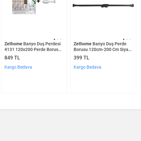
Zethome
Banyo Duş Perdesi
Zethome
Banyo Duş Perde
4131 120x200 Perde Borusu
Borusu 120cm-200 Cm Siyah
Askı Aparatı 90x130 Hediyeli
Duş Perde Askısı Duş Borusu
849 TL
399 TL
Metal
Kargo Bedava
Kargo Bedava