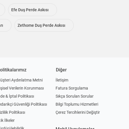
Efe Duş Perde Askısı
rı
Zethome Duş Perde Askısı
olitikalarımız
Diğer
üşteri Aydınlatma Metni
İletişim
işisel Verilerin Korunması
Fatura Sorgulama
ade & İptal Politikası
Sıkça Sorulan Sorular
edarikçi Güvenliği Politikası
Bilgi Toplumu Hizmetleri
zlilik Politikası
Çerez Tercihlerini Değiştir
ik İlkeler
ürdürülebilirlik