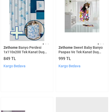
Zethome
Banyo Perdesi
Zethome
Sweet Baby Banyo
1x110x200 Tek Kanat Duş
Paspas Ve Tek Kanat Duş
Perdesi Halka Hediyeli Ve
Perdesi 1x180x200 Set
849 TL
999 TL
Çamaşır Makina Örtüsü 7085
Kargo Bedava
Kargo Bedava