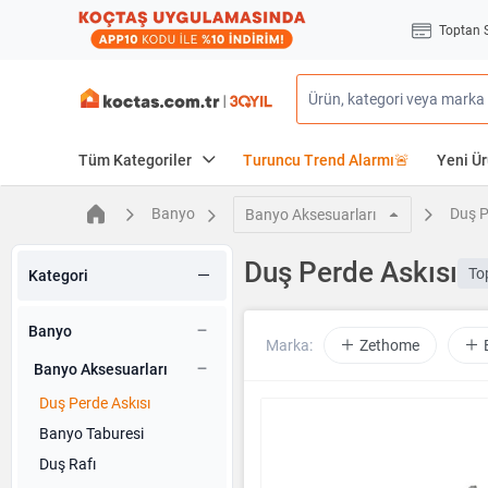
Toptan 
Tüm Kategoriler
Turuncu Trend Alarmı🚨
Yeni Ür
Banyo
Duş P
Banyo Aksesuarları
Duş Perde Askısı
To
Kategori
Banyo
Marka:
Zethome
Banyo Aksesuarları
Duş Perde Askısı
Banyo Taburesi
Duş Rafı