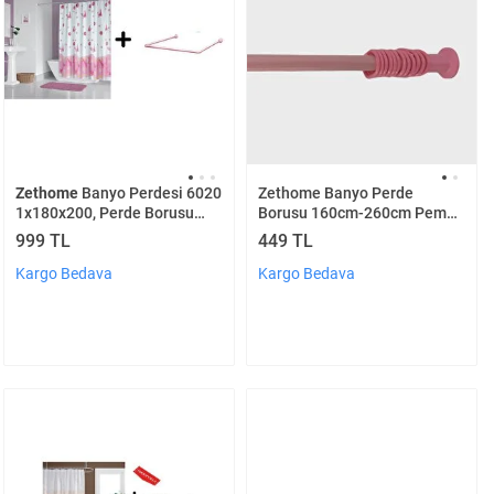
Zethome
Banyo Perdesi 6020
Zethome Banyo Perde
1x180x200, Perde Borusu
Borusu 160cm-260cm Pembe
Askı Aparatı Köşe Boru
Duş Perde Borusu Perde
999 TL
449 TL
Pembe Hediyeli, Duş Perdesi
Askısı Metal
Seti
Kargo Bedava
Kargo Bedava