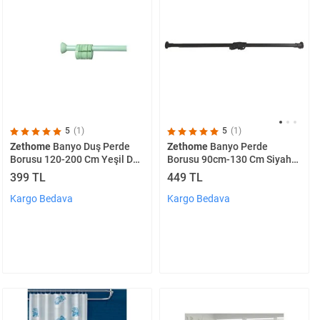
5
(1)
5
(1)
Zethome
Banyo Duş Perde
Zethome
Banyo Perde
Borusu 120-200 Cm Yeşil Duş
Borusu 90cm-130 Cm Siyah
Perde Askısı Duş Borusu
Duş Perde Askısı Duş Borusu
399 TL
449 TL
Metal
Metal
Kargo Bedava
Kargo Bedava