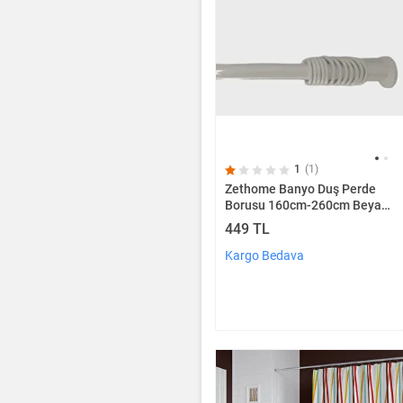
1
(1)
Zethome Banyo Duş Perde
Borusu 160cm-260cm Beyaz
Banyo Perde Borusu Perde
449 TL
Askısı Metal
Kargo Bedava