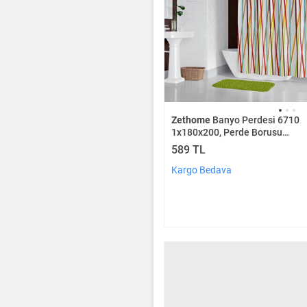
Zethome
Banyo Perdesi 6710
1x180x200, Perde Borusu
Askı Aparatı Köşe Boru Beyaz
589 TL
Hediyeli, Duş Perdesi Seti
Kargo Bedava