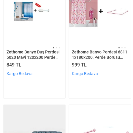
Zethome
Banyo Duş Perdesi
Zethome
Banyo Perdesi 6811
5020 Mavi 120x200 Perde
1x180x200, Perde Borusu
Borusu Askı Aparatı 90x130
Askı Aparatı Köşe Boru
849 TL
999 TL
Hediyeli
Pembe Hediyeli, Duş Perdesi
Seti
Kargo Bedava
Kargo Bedava