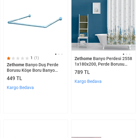
1
(1)
Zethome
Banyo Perdesi 2558
1x180x200, Perde Borusu
Zethome
Banyo Duş Perde
Askı Aparatı Köşe Boru Beyaz
Borusu Köşe Boru Banyo
789 TL
Hediyeli, Duş Perdesi Seti
Askısı Demiri Mavi Metal
449 TL
Kargo Bedava
Kargo Bedava