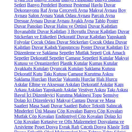
Setleri
Banyo Perdeleri
Bornoz
Peştemal
Havlu
Duvar
Dekorasyonu
Raf
Ayna
Çerçeveli Ayna
Makyaj Aynası
Boy
Aynası
Salon Aynası
Yatak Odası Aynası
Parçalı Ayna
Dresuar Aynası
Duvar Aynası
Ayaklı Ayna
Tablo
Poster
Duvar Panoları
Duvar Halısı ve Örtüsü
Duvar Kağıtları
Boyanabilir Duvar Kağıtları
3 Boyutlu Duvar Kağıtları
Duvar
Stickerları ve Etiketleri
Dekoratif Duvar Kağıtları
Yapışkanlı
Folyolar
Çocuk Odası Duvar Stickerları
Çocuk Odası Duvar
Kağıtları
Duvar Kağıdı Yapıştırıcısı
Poster Duvar Kağıtları
Ev
Düzenleme ve Saklama
Sepetler
Mutfak Sepeti
Çok Amaçlı
Sepetler
Dekoratif Sepetler
Çamaşır Sepetleri
Kutular
Makyaj
Kutusu ve Organizerleri
Plastik Kutular
Kumaş Kutular
Ayakkabı Kutuları
Oyuncak Kutuları
Saklama Kutusu
Dekoratif Kutu
Takı Kutusu
Çamaşır Kurutma Askısı
Saklama Hurçları
Hurçlar
Vakumlu Hurçlar
Halı Hurcu
Askılar
Elbise ve Aksesuar Askıları
Dekoratif Askılar
Kapı
Arkası Askıları
Yapışkanlı Askılar
Vestiyer Askısı
Takı Askısı
Bavul İçi Düzenleyici
Kurutma Makinesi Topu
Şemsiye
Dolap İçi Düzenleyici
Makyaj Çantası
Duvar ve Masa
Saatleri
Masa Saati
Duvar Saatleri
Bahçe Tekstili
Salıncak
Minderleri
Ütü Masası
Çöp Kovaları
Banyo Çöp Kovaları
Mutfak Çöp Kovaları
Endüstriyel Çöp Kovaları
Dolap İçi
Çöp Kovaları
Kırtasiye ve Ofis Malzemeleri
Dosyalama ve
Arşivleme
Poşet Dosya
Evrak Rafı
Çıtçıtlı Dosya
Klasör
Telli