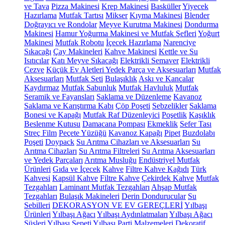
ve Tava
Pizza Makinesi
Krep Makinesi
Basküller
Yiyecek
Hazırlama
Mutfak Tartısı
Mikser
Kıyma Makinesi
Blender
Doğrayıcı ve Rondolar
Meyve Kurutma Makinesi
Dondurma
Makinesi
Hamur Yoğurma Makinesi ve Mutfak Şefleri
Yoğurt
Makinesi
Mutfak Robotu
İçecek Hazırlama
Narenciye
Sıkacağı
Çay Makineleri
Kahve Makinesi
Kettle ve Su
Isıtıcılar
Katı Meyve Sıkacağı
Elektrikli Semaver
Elektrikli
Cezve
Küçük Ev Aletleri Yedek Parça ve Aksesuarları
Mutfak
Aksesuarları
Mutfak Seti
Bulaşıklık
Askı ve Kancalar
Kaydırmaz
Mutfak Sabunluk
Mutfak Havluluk
Mutfak
Seramik ve Fayansları
Saklama ve Düzenleme
Kavanoz
Saklama ve Karıştırma Kabı
Çöp Poşeti
Sebzelikler
Saklama
Bonesi ve Kapağı
Mutfak Raf Düzenleyici
Poşetlik
Kaşıklık
Beslenme Kutusu
Damacana Pompası
Ekmeklik
Sefer Tası
Streç Film
Peçete Yüzüğü
Kavanoz Kapağı
Pipet
Buzdolabı
Poşeti
Doypack
Su Arıtma Cihazları ve Aksesuarları
Su
Arıtma Cihazları
Su Arıtma Filtreleri
Su Arıtma Aksesuarları
ve Yedek Parçaları
Arıtma Musluğu
Endüstriyel Mutfak
Ürünleri
Gıda ve İçecek
Kahve
Filtre Kahve Kağıdı
Türk
Kahvesi
Kapsül Kahve
Filtre Kahve
Çekirdek Kahve
Mutfak
Tezgahları
Laminant Mutfak Tezgahları
Ahşap Mutfak
Tezgahları
Bulaşık Makineleri
Derin Dondurucular
Su
Sebilleri
DEKORASYON VE EV GEREÇLERİ
Yılbaşı
Ürünleri
Yılbaşı Ağacı
Yılbaşı Aydınlatmaları
Yılbaşı Ağacı
Süsleri
Yılbaşı Sepeti
Yılbaşı Parti Malzemeleri
Dekoratif