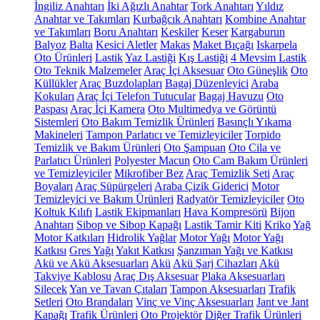
İngiliz Anahtarı
İki Ağızlı Anahtar
Tork Anahtarı
Yıldız
Anahtar ve Takımları
Kurbağcık Anahtarı
Kombine Anahtar
ve Takımları
Boru Anahtarı
Keskiler
Keser
Kargaburun
Balyoz
Balta
Kesici Aletler
Makas
Maket Bıçağı
Iskarpela
Oto Ürünleri
Lastik
Yaz Lastiği
Kış Lastiği
4 Mevsim Lastik
Oto Teknik Malzemeler
Araç İçi Aksesuar
Oto Güneşlik
Oto
Küllükler
Araç Buzdolapları
Bagaj Düzenleyici
Araba
Kokuları
Araç İçi Telefon Tutucular
Bagaj Havuzu
Oto
Paspası
Araç İçi Kamera
Oto Multimedya ve Görüntü
Sistemleri
Oto Bakım Temizlik Ürünleri
Basınçlı Yıkama
Makineleri
Tampon Parlatıcı ve Temizleyiciler
Torpido
Temizlik ve Bakım Ürünleri
Oto Şampuan
Oto Cila ve
Parlatıcı Ürünleri
Polyester Macun
Oto Cam Bakım Ürünleri
ve Temizleyiciler
Mikrofiber Bez
Araç Temizlik Seti
Araç
Boyaları
Araç Süpürgeleri
Araba Çizik Giderici
Motor
Temizleyici ve Bakım Ürünleri
Radyatör Temizleyiciler
Oto
Koltuk Kılıfı
Lastik Ekipmanları
Hava Kompresörü
Bijon
Anahtarı
Sibop ve Sibop Kapağı
Lastik Tamir Kiti
Kriko
Yağ
Motor Katkıları
Hidrolik Yağlar
Motor Yağı
Motor Yağı
Katkısı
Gres Yağı
Yakıt Katkısı
Şanzıman Yağı ve Katkısı
Akü ve Akü Aksesuarları
Akü
Akü Şarj Cihazları
Akü
Takviye Kablosu
Araç Dış Aksesuar
Plaka Aksesuarları
Silecek
Yan ve Tavan Çıtaları
Tampon Aksesuarları
Trafik
Setleri
Oto Brandaları
Vinç ve Vinç Aksesuarları
Jant ve Jant
Kapağı
Trafik Ürünleri
Oto Projektör
Diğer Trafik Ürünleri