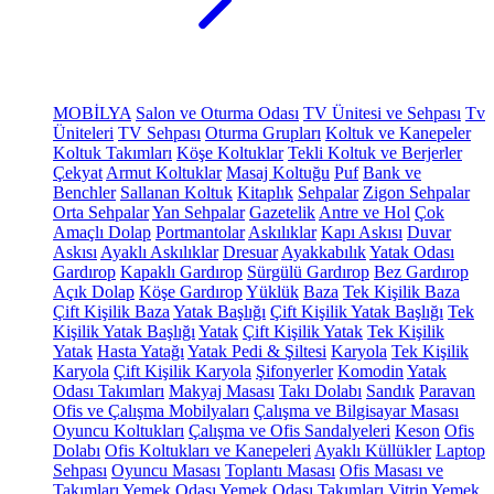
MOBİLYA
Salon ve Oturma Odası
TV Ünitesi ve Sehpası
Tv
Üniteleri
TV Sehpası
Oturma Grupları
Koltuk ve Kanepeler
Koltuk Takımları
Köşe Koltuklar
Tekli Koltuk ve Berjerler
Çekyat
Armut Koltuklar
Masaj Koltuğu
Puf
Bank ve
Benchler
Sallanan Koltuk
Kitaplık
Sehpalar
Zigon Sehpalar
Orta Sehpalar
Yan Sehpalar
Gazetelik
Antre ve Hol
Çok
Amaçlı Dolap
Portmantolar
Askılıklar
Kapı Askısı
Duvar
Askısı
Ayaklı Askılıklar
Dresuar
Ayakkabılık
Yatak Odası
Gardırop
Kapaklı Gardırop
Sürgülü Gardırop
Bez Gardırop
Açık Dolap
Köşe Gardırop
Yüklük
Baza
Tek Kişilik Baza
Çift Kişilik Baza
Yatak Başlığı
Çift Kişilik Yatak Başlığı
Tek
Kişilik Yatak Başlığı
Yatak
Çift Kişilik Yatak
Tek Kişilik
Yatak
Hasta Yatağı
Yatak Pedi & Şiltesi
Karyola
Tek Kişilik
Karyola
Çift Kişilik Karyola
Şifonyerler
Komodin
Yatak
Odası Takımları
Makyaj Masası
Takı Dolabı
Sandık
Paravan
Ofis ve Çalışma Mobilyaları
Çalışma ve Bilgisayar Masası
Oyuncu Koltukları
Çalışma ve Ofis Sandalyeleri
Keson
Ofis
Dolabı
Ofis Koltukları ve Kanepeleri
Ayaklı Küllükler
Laptop
Sehpası
Oyuncu Masası
Toplantı Masası
Ofis Masası ve
Takımları
Yemek Odası
Yemek Odası Takımları
Vitrin
Yemek