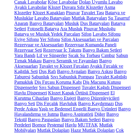
Çanak Lavabolar
Köşe Lavabolar
Dolap Uyumlu Lavabo
Ayaklı Lavabolar
Klozet
Duvara Sıfır Klozetler
Asma
Klozetler
Klozet Kapakları
Pisuvar
Tuvalet Taşı
Batarya ve
Musluklar
Lavabo Bataryaları
Mutfak Bataryaları
Su Tasarruf
Aparatı
Banyo Bataryaları
Musluk
Duş Bataryaları
Batarya
Setleri
Fotoselli Batarya
Ara Musluk
Pisuvar Musluğu
Batarya ve Musluk Yedek Parçaları
Sifon
Lavabo Sifonu
Eviye Sifonu
Yer Sifonu
Sifon Aksesuarları ve Parçaları
Rezervuar ve Aksesuarları
Rezervuar Kumanda Paneli
Rezervuar Seti
Rezervuar İç Takımı
Banyo Bakım Setleri
Yara Bandı
Lif ve Süngerler
Sıcak Su Torbası
Cımbız
Sabun
Tırnak Makası
Banyo Seramik ve Fayansları
Banyo
Aksesuarları
Tuvalet ve Klozet Fırçaları
Ayaklı Fırçalık ve
Kağıtlık Seti
Duş Rafı
Banyo Aynaları
Banyo Askısı
Banyo
Taburesi
Sabunluk
Sıvı Sabunluk Pompası
Tuvalet Kağıtlığı
Pamukluk
Diş Fırçası Koruma Kabı
Diş Macunu Kutusu
Dispenserler
Sıvı Sabun Dispenseri
Tuvalet Kağıdı Dispenseri
Havlu Dispenseri
Klozet Kapak Örtüsü Dispenseri
El
Kurutma Cihazları
Banyo Etajeri
Banyo Düzenleyicileri
Banyo Seti
Diş Fırçalık
Havluluk
Banyo Kaydırmazı
Duş
Perde Askısı
Yaşlı ve Bedensel Engelli Banyo Ürünleri
Banyo
Havalandırma ve Isıtma
Banyo Aspiratörü
Diğer
Banyo
Tekstil
Banyo Paspasları
Banyo Bakım Setleri
Banyo
Perdeleri
Bornoz
Peştemal
Havlu
MUTFAK
Mutfak
Mobilyaları
Mutfak Dolapları
Hazır Mutfak Dolapları
Çok