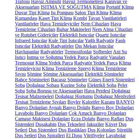
Trafosu
Havuz Ampulü
Havuz Termometresi
Karavan ve
Aksesuarları
ISITMA VE SOĞUTMA
Klima
Portatif Klima
Duvar Tipi Klima
Isı Pompası
Salon Tipi Klima
Klima
Kumandası
Kaset Tipi Klima
Kombi
Tavan Vantilatörleri
Vantilatörler
Hava Temizleyiciler
Nem Cihazları
Hava
Temizleme Cihazları
Buhar Makineleri
Nem Alma Cihazları
ve Rutubet Gidericiler
Elektrikli Isıtıcılar
Quartz Isıtıcılar
Infrared Isıtıcılar
Kule Tipi Isıtıcılar
Yağlı Radyatör
Fanlı
Isıtıcılar
Elektrikli Radyatörler
Dış Mekan Isıtıcılar
Havlupanlar
Radyatörler
Termosifonlar
Şofbenler
Ani Su
Isıtıcı
Isıtma ve Soğutma Yedek Parça
Radyatör Vanaları
Termostat
Klima Yedek Parça
Radyatör Yedek Parça
Klima
Temizleyicisi
Klima Temizleme Spreyi
Klima Temizleme
Sıvısı
Şömine
Şömine Aksesuarları
Elektrikli Şömineler
Bahçe Şömineleri
Bacasız Şömineler
Güneş Enerji Sistemleri
Soba
Doğalgaz Sobası
Kuzine Soba
Elektrikli Soba
Pelet
Soba
Soba Borusu ve Aksesuarları
Hava Perdesi
Doğalgaz
Tesisat Malzemeleri
Doğalgaz Hortumu
Doğalgaz Menfezleri
Tesisat Temizleme Sıvıları
Boyler
Kalorifer Kazanı
BANYO
Banyo Dolapları
Aynalı Banyo Dolabı
Banyo Boy Dolapları
Lavabolu Banyo Dolapları
Çok Amaçlı Banyo Dolapları
Çamaşır Makinesi Dolapları
Ecza Dolabı
Banyo Rafları
Duş
Sistemleri
Duşakabin
Duş Tekneleri
Jakuziler
Küvet
Duş
Setleri
Duş Sistemleri
Duş Başlıkları
Duş Kolonları
Sürgülü
Duş Setleri
Duş Spiralleri
El Duşu
Vitrifiyeler
Lavabolar