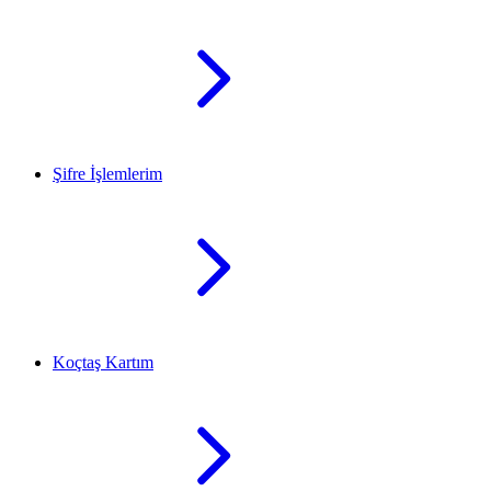
Şifre İşlemlerim
Koçtaş Kartım