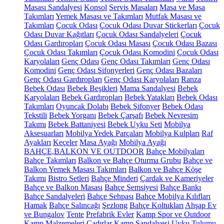
Masası Sandalyesi
Konsol
Servis Masaları
Masa ve Masa
Takımları
Yemek Masası ve Takımları
Mutfak Masası ve
Takımları
Çocuk Odası
Çocuk Odası Duvar Stickerları
Çocuk
Odası Duvar Kağıtları
Çocuk Odası Sandalyeleri
Çocuk
Odası Gardıropları
Çocuk Odası Masası
Çocuk Odası Bazası
Çocuk Odası Takımları
Çocuk Odası Komodini
Çocuk Odası
Karyolaları
Genç Odası
Genç Odası Takımları
Genç Odası
Komodini
Genç Odası Şifonyerleri
Genç Odası Bazaları
Genç Odası Gardıropları
Genç Odası Karyolaları
Ranza
Bebek Odası
Bebek Beşikleri
Mama Sandalyesi
Bebek
Karyolaları
Bebek Gardıropları
Bebek Yatakları
Bebek Odası
Takımları
Oyuncak Dolabı
Bebek Şifonyer
Bebek Odası
Tekstili
Bebek Yorganı
Bebek Çarşafı
Bebek Nevresim
Takımı
Bebek Battaniyesi
Bebek Uyku Seti
Mobilya
Aksesuarları
Mobilya Yedek Parçaları
Mobilya Kulpları
Raf
Ayakları
Keçeler
Masa Ayağı
Mobilya Ayağı
BAHÇE,BALKON VE OUTDOOR
Bahçe Mobilyaları
Bahçe Takımları
Balkon ve Bahçe Oturma Grubu
Bahçe ve
Balkon Yemek Masası Takımları
Balkon ve Bahçe Köşe
Takımı
Bistro Setleri
Bahçe Minderi
Çardak ve Kameriyeler
Bahçe ve Balkon Masası
Bahçe Şemsiyesi
Bahçe Bankı
Bahçe Sandalyeleri
Bahçe Sehpası
Bahçe Mobilya Kılıfları
Hamak
Bahçe Salıncağı
Şezlong
Bahçe Koltukları
Ahşap Ev
ve Bungalov
Tente
Prefabrik Evler
Kamp Spor ve Outdoor
Kamp Malzemeleri
Çadırlar
Kamp Sandalyesi
Uyku Tulumu