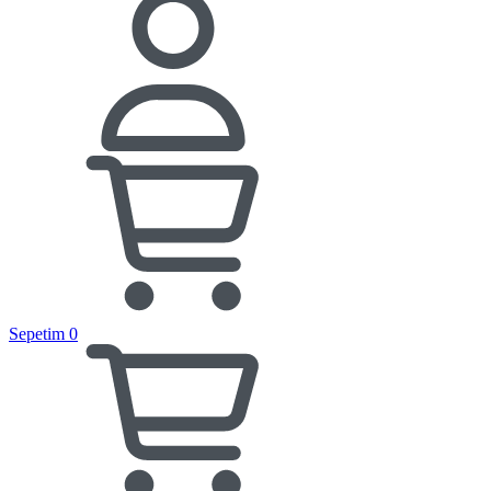
Sepetim
0