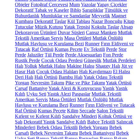
Objeler
Fotoğraf Çerçevesi
Mum
Vazolar
Yapay Çiçekler
Dekoratif Tabak ve Kaseler
Biblo
Şaraplıklar
Tütsülük ve
Buhurdanlık
Mumluklar ve Şamdanlar
Meyvelik
Magnet
Kumbara
Dekoratif Taşlar
Kül Tablası
Nazar Boncuğu
Kitap
Tutucular
Müzik Kutusu
Yatak Tepsisi
Kokulu Taşlar
Ahşap
Dekorasyon Ürünleri
Duvar Süsleri
Cansız Manken
Mutfak
Tekstili
Amerikan Servis
Masa Örtüleri
Mutfak Önlüğü
Mutfak Havlusu ve Kurulama Bezi
Runner
Fırın Eldiveni ve
Tutacak
Raf Örtüsü
Kumaş Peçete
Ev Tekstili
Perde
Stor
Perde
Jaluziler
Tül Perde
Perde Aksesuarları
Fon Perde
Rustik Perde
Çocuk Odası Perdesi
Güneşlik
Mutfak Perdeleri
Halı
Yolluk
Mutfak Halısı
Makine Halısı
Shaggy Halı
Jüt ve
Hasır Halı
Çocuk Odası Halıları
Halı Kaydırmazı
El Halısı
Deri Halı
Halı Örtüsü
Bambu Halı
Yatak Odası Tekstili
Yorgan
Nevresim Takımı
Pike ve Pike Takımı
Yatak Örtüsü
Çarşaf
Battaniye
Yatak Alezi & Koruyucusu
Yastık
Yastık
Kılıfı
Uyku Seti
Yastık Alezi
Paspaslar
Mutfak Tekstili
Amerikan Servis
Masa Örtüleri
Mutfak Önlüğü
Mutfak
Havlusu ve Kurulama Bezi
Runner
Fırın Eldiveni ve Tutacak
Raf Örtüsü
Kumaş Peçete
Kilim
Seccade
Salon Tekstili
Kırlent ve Kırlent Kılıfı
Sandalye Minderi
Koltuk Örtüsü ve
Şalı
Dekoratif Yastık
Sandalye Kılıfı
Bahçe Tekstili
Salıncak
Minderleri
Bebek Odası Tekstili
Bebek Yorganı
Bebek
Çarşafı
Bebek Nevresim Takımı
Bebek Battaniyesi
Bebek
Uyku Seti
Banyo Tekstil
Banyo Paspasları
Banyo Bakım