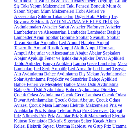
ve Rulosu
Tuval
El İşi & Tekstil Malzemeleri
Örgü İpi
Güpür
Şiş
Takı Yapım Malzemeleri
Takı Pensesi
Boncuk
Mum &
Sabun Yapımı
Mum Malzemeleri
Hobi Aletleri ve
Aksesuarları
Silikon Tabancaları
Diğer Hobi Aletleri
Taş
Boyama & Mozaik
AYDINLATMA VE ELEKTRİK
Ev
Aydınlatmaları
Avizeler
Sarkıt Avizeler
Plafonyer Avizeler
Lambaderler ve Aksesuarları
Lambader
Lambader Başlığı
Lambader Ayağı
Spotlar
Gömme Spotlar
Sıvaüstü Spotlar
Tavan Spotlar
Ampuller
Led Ampul
Halojen Ampul
Tasarruflu Ampul
Rustik Ampul
Akıllı Ampul
Floresan
Ampul
Abajurlar ve Aksesuarları
Abajur
Abajur Şapkaları
Abajur Ayaklığı
Fener ve Işıldaklar
Aplikler
Duvar Aplikleri
Tablo Aplikleri
Banyo Aplikleri
Lamba
Gece Lambaları
Masa
Lambaları
Led Şerit
Armatür
Led Armatür
Led Panel
Tezgah
Altı Aydınlatma
Bahçe Aydınlatma
Dış Mekan Aydınlatmalar
Solar Aydınlatma
Projektör ve Sensörler
Bahçe Aplikleri
Bahçe Feneri ve Meşaleler
Bahçe Masa Üstü Aydınlatma
Bahçe Set Üstü Aydınlatma
Bahçe Aydınlatma Direkleri
Çocuk Odası Aydınlatma
Çocuk Gece Lambası
Çocuk Odası
Duvar Aydınlatmaları
Çocuk Odası Abajuru
Çocuk Odası
Avizesi
Çocuk Masa Lambası
Elektrik Malzemeleri
Priz ve
Anahtarlar
Priz Kutusu
Telefon Prizi
Priz Çerçevesi
Golyat
Priz
Nümeris Priz
Priz
Anahtar Priz
Şalt Malzemeleri
Sigorta
Kutusu
Kontaktör
Elektrik Sigortası
Şalter
Kaçak Akım
Rölesi
Elektrik Sayacı
Uzatma Kablosu ve Grup Priz
Uzatma