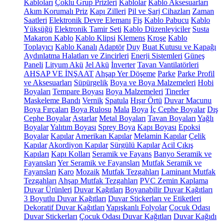
Kabloları
Çoklu Grup Prizleri
Kablolar
Kablo Aksesuarları
Akım Korumalı Priz
Kapı Zilleri
Pil ve Şarj Cihazları
Zaman
Saatleri
Elektronik Devre Elemanı
Fiş
Kablo Pabucu
Kablo
Yüksüğü
Elektronik Tamir Seti
Kablo Düzenleyiciler
Susta
Makaron Kablo
Kablo Klipsi
Klemens
Kroşe
Kablo
Toplayıcı
Kablo Kanalı
Adaptör
Duy
Buat Kutusu ve Kapağı
Aydınlatma Halatları ve Zincirleri
Enerji Sistemleri
Güneş
Paneli
Lityum Akü
Jel Akü
İnverter
Tavan Vantilatörleri
AHŞAP VE İNŞAAT
Ahşap Yer Döşeme
Parke
Parke Profil
ve Aksesuarları
Süpürgelik
Boya ve Boya Malzemeleri
Hobi
Boyaları
Tempare Boyası
Boya Malzemeleri
Tinerler
Maskeleme Bandı
Vernik
Spatula
Hışır Örtü
Duvar Macunu
Boya Fırçaları
Boya Rulosu
Mala
Boya
İç Cephe Boyalar
Dış
Cephe Boyalar
Astarlar
Metal Boyaları
Tavan Boyaları
Yağlı
Boyalar
Yalıtım Boyası
Sprey Boya
Kapı Boyası
Epoksi
Boyalar
Kapılar
Amerikan Kapılar
Melamin Kapılar
Çelik
Kapılar
Akordiyon Kapılar
Sürgülü Kapılar
Acil Çıkış
Kapıları
Kapı Kolları
Seramik ve Fayans
Banyo Seramik ve
Fayansları
Yer Seramik ve Fayansları
Mutfak Seramik ve
Fayansları
Karo
Mozaik
Mutfak Tezgahları
Laminant Mutfak
Tezgahları
Ahşap Mutfak Tezgahları
PVC Zemin Kaplama
Duvar Ürünleri
Duvar Kağıtları
Boyanabilir Duvar Kağıtları
3 Boyutlu Duvar Kağıtları
Duvar Stickerları ve Etiketleri
Dekoratif Duvar Kağıtları
Yapışkanlı Folyolar
Çocuk Odası
Duvar Stickerları
Çocuk Odası Duvar Kağıtları
Duvar Kağıdı