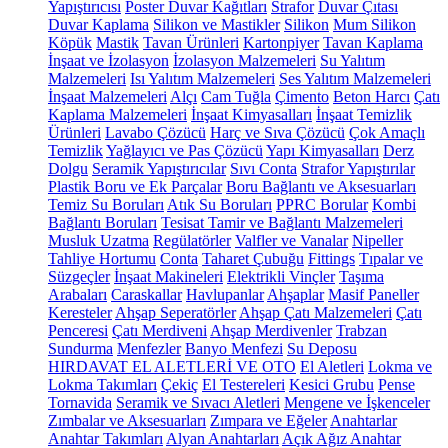
Yapıştırıcısı
Poster Duvar Kağıtları
Strafor
Duvar Çıtası
Duvar Kaplama
Silikon ve Mastikler
Silikon
Mum Silikon
Köpük
Mastik
Tavan Ürünleri
Kartonpiyer
Tavan Kaplama
İnşaat ve İzolasyon
İzolasyon Malzemeleri
Su Yalıtım
Malzemeleri
Isı Yalıtım Malzemeleri
Ses Yalıtım Malzemeleri
İnşaat Malzemeleri
Alçı
Cam Tuğla
Çimento
Beton Harcı
Çatı
Kaplama Malzemeleri
İnşaat Kimyasalları
İnşaat Temizlik
Ürünleri
Lavabo Çözücü
Harç ve Sıva Çözücü
Çok Amaçlı
Temizlik
Yağlayıcı ve Pas Çözücü
Yapı Kimyasalları
Derz
Dolgu
Seramik Yapıştırıcılar
Sıvı Conta
Strafor Yapıştırılar
Plastik Boru ve Ek Parçalar
Boru Bağlantı ve Aksesuarları
Temiz Su Boruları
Atık Su Boruları
PPRC Borular
Kombi
Bağlantı Boruları
Tesisat Tamir ve Bağlantı Malzemeleri
Musluk Uzatma
Regülatörler
Valfler ve Vanalar
Nipeller
Tahliye Hortumu
Conta
Taharet Çubuğu
Fittings
Tıpalar ve
Süzgeçler
İnşaat Makineleri
Elektrikli Vinçler
Taşıma
Arabaları
Caraskallar
Havlupanlar
Ahşaplar
Masif Paneller
Keresteler
Ahşap Seperatörler
Ahşap Çatı Malzemeleri
Çatı
Penceresi
Çatı Merdiveni
Ahşap Merdivenler
Trabzan
Sundurma
Menfezler
Banyo Menfezi
Su Deposu
HIRDAVAT EL ALETLERİ VE OTO
El Aletleri
Lokma ve
Lokma Takımları
Çekiç
El Testereleri
Kesici Grubu
Pense
Tornavida
Seramik ve Sıvacı Aletleri
Mengene ve İşkenceler
Zımbalar ve Aksesuarları
Zımpara ve Eğeler
Anahtarlar
Anahtar Takımları
Alyan Anahtarları
Açık Ağız Anahtar