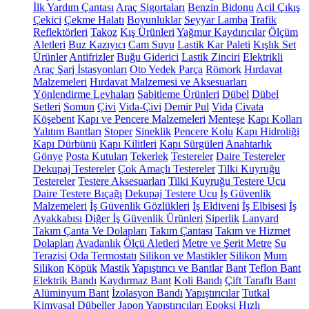
İlk Yardım Çantası
Araç Sigortaları
Benzin Bidonu
Acil Çıkış
Çekici
Çekme Halatı
Boyunluklar
Seyyar Lamba
Trafik
Reflektörleri
Takoz
Kış Ürünleri
Yağmur Kaydırıcılar
Ölçüm
Aletleri
Buz Kazıyıcı
Cam Suyu
Lastik Kar Paleti
Kışlık Set
Ürünler
Antifrizler
Buğu Giderici
Lastik Zinciri
Elektrikli
Araç Şarj İstasyonları
Oto Yedek Parça
Römork
Hırdavat
Malzemeleri
Hırdavat Malzemesi ve Aksesuarları
Yönlendirme Levhaları
Sabitleme Ürünleri
Dübel
Dübel
Setleri
Somun
Çivi
Vida-Çivi
Demir Pul
Vida
Civata
Köşebent
Kapı ve Pencere Malzemeleri
Menteşe
Kapı Kolları
Yalıtım Bantları
Stoper
Sineklik
Pencere Kolu
Kapı Hidroliği
Kapı Dürbünü
Kapı Kilitleri
Kapı Sürgüleri
Anahtarlık
Gönye
Posta Kutuları
Tekerlek
Testereler
Daire Testereler
Dekupaj Testereler
Çok Amaçlı Testereler
Tilki Kuyruğu
Testereler
Testere Aksesuarları
Tilki Kuyruğu Testere Ucu
Daire Testere Bıçağı
Dekupaj Testere Ucu
İş Güvenlik
Malzemeleri
İş Güvenlik Gözlükleri
İş Eldiveni
İş Elbisesi
İş
Ayakkabısı
Diğer İş Güvenlik Ürünleri
Siperlik
Lanyard
Takım Çanta Ve Dolapları
Takım Çantası
Takım ve Hizmet
Dolapları
Avadanlık
Ölçü Aletleri
Metre ve Şerit Metre
Su
Terazisi
Oda Termostatı
Silikon ve Mastikler
Silikon
Mum
Silikon
Köpük
Mastik
Yapıştırıcı ve Bantlar
Bant
Teflon Bant
Elektrik Bandı
Kaydırmaz Bant
Koli Bandı
Çift Taraflı Bant
Alüminyum Bant
İzolasyon Bandı
Yapıştırıcılar
Tutkal
Kimyasal Dübeller
Japon Yapıştırıcıları
Epoksi
Hızlı