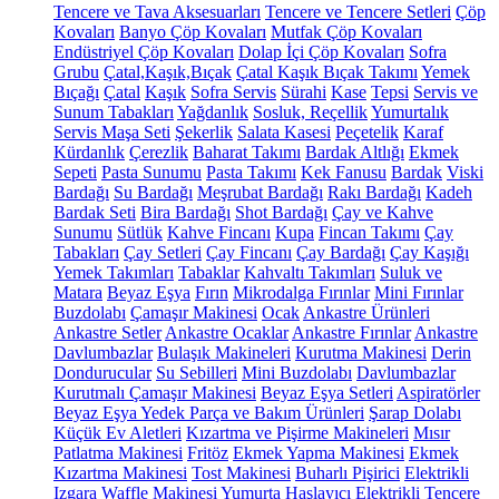
Tencere ve Tava Aksesuarları
Tencere ve Tencere Setleri
Çöp
Kovaları
Banyo Çöp Kovaları
Mutfak Çöp Kovaları
Endüstriyel Çöp Kovaları
Dolap İçi Çöp Kovaları
Sofra
Grubu
Çatal,Kaşık,Bıçak
Çatal Kaşık Bıçak Takımı
Yemek
Bıçağı
Çatal
Kaşık
Sofra Servis
Sürahi
Kase
Tepsi
Servis ve
Sunum Tabakları
Yağdanlık
Sosluk, Reçellik
Yumurtalık
Servis Maşa Seti
Şekerlik
Salata Kasesi
Peçetelik
Karaf
Kürdanlık
Çerezlik
Baharat Takımı
Bardak Altlığı
Ekmek
Sepeti
Pasta Sunumu
Pasta Takımı
Kek Fanusu
Bardak
Viski
Bardağı
Su Bardağı
Meşrubat Bardağı
Rakı Bardağı
Kadeh
Bardak Seti
Bira Bardağı
Shot Bardağı
Çay ve Kahve
Sunumu
Sütlük
Kahve Fincanı
Kupa
Fincan Takımı
Çay
Tabakları
Çay Setleri
Çay Fincanı
Çay Bardağı
Çay Kaşığı
Yemek Takımları
Tabaklar
Kahvaltı Takımları
Suluk ve
Matara
Beyaz Eşya
Fırın
Mikrodalga Fırınlar
Mini Fırınlar
Buzdolabı
Çamaşır Makinesi
Ocak
Ankastre Ürünleri
Ankastre Setler
Ankastre Ocaklar
Ankastre Fırınlar
Ankastre
Davlumbazlar
Bulaşık Makineleri
Kurutma Makinesi
Derin
Dondurucular
Su Sebilleri
Mini Buzdolabı
Davlumbazlar
Kurutmalı Çamaşır Makinesi
Beyaz Eşya Setleri
Aspiratörler
Beyaz Eşya Yedek Parça ve Bakım Ürünleri
Şarap Dolabı
Küçük Ev Aletleri
Kızartma ve Pişirme Makineleri
Mısır
Patlatma Makinesi
Fritöz
Ekmek Yapma Makinesi
Ekmek
Kızartma Makinesi
Tost Makinesi
Buharlı Pişirici
Elektrikli
Izgara
Waffle Makinesi
Yumurta Haşlayıcı
Elektrikli Tencere