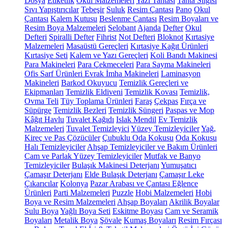
Dosya
Etiketlik
Okul Malzemeleri
Yazı Tahtası
Tahta Silgisi
Sıvı Yapıştırıcılar
Tebeşir
Suluk
Resim Çantası
Pano
Okul
Çantası
Kalem Kutusu
Beslenme Çantası
Resim Boyaları ve
Resim Boya Malzemeleri
Selobant
Ajanda
Defter
Okul
Defteri
Spiralli Defter
Fihrist
Not Defteri
Bloknot
Kırtasiye
Malzemeleri
Masaüstü Gereçleri
Kırtasiye Kağıt Ürünleri
Kırtasiye Seti
Kalem ve Yazı Gereçleri
Koli Bandı Makinesi
Para Makineleri
Para Çekmeceleri
Para Sayma Makineleri
Ofis Sarf Ürünleri
Evrak İmha Makineleri
Laminasyon
Makineleri
Barkod Okuyucu
Temizlik Gereçleri ve
Ekipmanları
Temizlik Eldiveni
Temizlik Kovası
Temizlik,
Ovma Teli
Tüy Toplama Ürünleri
Faraş
Çekpas
Fırça ve
Süpürge
Temizlik Bezleri
Temizlik Süngeri
Paspas ve Mop
Kâğıt Havlu
Tuvalet Kağıdı
Islak Mendil
Ev Temizlik
Malzemeleri
Tuvalet Temizleyici
Yüzey Temizleyiciler
Yağ,
Kireç ve Pas Çözücüler
Çubuklu Oda Kokusu
Oda Kokusu
Halı Temizleyiciler
Ahşap Temizleyiciler ve Bakım Ürünleri
Cam ve Parlak Yüzey Temizleyiciler
Mutfak ve Banyo
Temizleyiciler
Bulaşık Makinesi Deterjanı
Yumuşatıcı
Çamaşır Deterjanı
Elde Bulaşık Deterjanı
Çamaşır Leke
Çıkarıcılar
Kolonya
Pazar Arabası ve Çantası
Eğlence
Ürünleri
Parti Malzemeleri
Puzzle
Hobi Malzemeleri
Hobi
Boya ve Resim Malzemeleri
Ahşap Boyaları
Akrilik Boyalar
Sulu Boya
Yağlı Boya Seti
Eskitme Boyası
Cam ve Seramik
Boyaları
Metalik Boya
Şövale
Kumaş Boyaları
Resim Fırçası