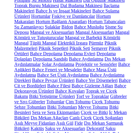
Pompası
Su Motoru
Hasat Makinesi
Dal Öğütme Makinesi
Toprak Burgu Makinesi
Dal Budama Makinesi
İlaçlama
Makineleri
Bahçe İş ve İnşaat Makineleri
Bahçe Sulama
Ürünleri
Hortumlar
Fıskiye ve Damlatıcılar
Hortum
Makaraları
Hortum Bağlantı Aparatları
Hortum Tabancaları
Su Zamanlayıcı
Sulaklar
Bidon
Bahçe Musluğu
Şişme Su
Deposu
Mangal ve Aksesuarları
Mangal Aksesuarları
Mangal
Kömürü ve Tutuşturucular
Mangal ve Barbekü
Kömürlü
Mangal
Tüplü Mangal
Elektrikli Izgara
Pürmüz
Piknik
Malzemeleri
Piknik Sepetleri
Piknik Seti
Semaver
Piknik
Örtüleri
Bahçe Depolama
Depolama Evleri
Depolama
Dolapları
Depolama Sandığı
Bahçe Aydınlatma
Dış Mekan
Aydınlatmalar
Solar Aydınlatma
Projektör ve Sensörler
Bahçe
Aplikleri
Bahçe Feneri ve Meşaleler
Bahçe Masa Üstü
Aydınlatma
Bahçe Set Üstü Aydınlatma
Bahçe Aydınlatma
Direkleri
Bahçe Peyzaj Ürünleri
Bahçe Yer Döşemeleri
Bahçe
Çit ve Bordürleri
Bahçe Filesi
Bahçe Gizleme Ağları
Bahçe
Dekorasyon Ürünleri
Bahçe Kovaları
Toprak ve Çiçek
Bakımı
Bitki Yetiştirme Ürünleri
Torf ve Topraklar
Gübreler
ve Sıvı Gübreler
Tohumlar
Çim Tohumu
Çiçek Tohumu
Sebze Tohumları
Bitki Tohumları
Meyve Tohumu
Bitki
Besinleri
Sera ve Sera Ekipmanları
Çiçek ve Bitki
İç Mekan
Bitkileri
Dış Mekan Ağaçları
Canlı Çiçek
Çiçek Soğanları
Aşılı Meyve Fidanları
Aşılı Gül
Fide
Dış Mekan Sarmaşık
Bitkileri
Kaktüs
Saksı ve Aksesuarları
Dekoratif Saksı