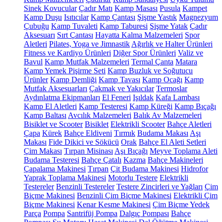
Sinek Kovucular
Çadır Matı
Kamp Masası
Pusula
Kampet
Kamp Duşu
Isıtıcılar
Kamp Çantası
Şişme Yastık
Magnezyum
Çubuğu
Kamp Tuvaleti
Kamp Taburesi
Şişme Yatak
Çadır
Aksesuarı
Sırt Çantası
Hayatta Kalma Malzemeleri
Spor
Aletleri
Pilates, Yoga ve Jimnastik
Ağırlık ve Halter Ürünleri
Fitness ve Kardiyo Ürünleri
Diğer Spor Ürünleri
Valiz ve
Bavul
Kamp Mutfak Malzemeleri
Termal Çanta
Matara
Kamp Yemek Pişirme Seti
Kamp Buzluk ve Soğutucu
Ürünler
Kamp Demliği
Kamp Tavası
Kamp Ocağı
Kamp
Mutfak Aksesuarları
Çakmak ve Yakıcılar
Termoslar
Aydınlatma Ekipmanları
El Feneri
Işıldak
Kafa Lambası
Kamp El Aletleri
Kamp Testeresi
Kamp Küreği
Kamp Bıçağı
Kamp Baltası
Avcılık Malzemeleri
Balık Av Malzemeleri
Bisiklet ve Scooter
Bisiklet
Elektrikli Scooter
Bahçe Aletleri
Çapa
Kürek
Bahçe Eldiveni
Tırmık
Budama Makası
Aşı
Makası
Fide Dikici ve Sökücü
Orak
Bahçe El Aleti Setleri
Çim Makası
Tırpan Misinası
Aşı Bıçağı
Meyve Toplama Aleti
Budama Testeresi
Bahçe Çatalı
Kazma
Bahçe Makineleri
Çapalama Makinesi
Tırpan
Çit Budama Makinesi
Hidrofor
Yaprak Toplama Makinesi
Motorlu Testere
Elektrikli
Testereler
Benzinli Testereler
Testere Zincirleri ve Yağları
Çim
Biçme Makinesi
Benzinli Çim Biçme Makinesi
Elektrikli Çim
Biçme Makinesi
Kenar Kesme Makinesi
Çim Biçme Yedek
Parça
Pompa
Santrifüj Pompa
Dalgıç Pompası
Bahçe