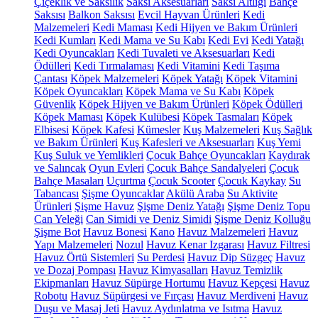
Çiçeklik ve Saksılık
Saksı Aksesuarları
Saksı Altlığı
Bahçe
Saksısı
Balkon Saksısı
Evcil Hayvan Ürünleri
Kedi
Malzemeleri
Kedi Maması
Kedi Hijyen ve Bakım Ürünleri
Kedi Kumları
Kedi Mama ve Su Kabı
Kedi Evi
Kedi Yatağı
Kedi Oyuncakları
Kedi Tuvaleti ve Aksesuarları
Kedi
Ödülleri
Kedi Tırmalaması
Kedi Vitamini
Kedi Taşıma
Çantası
Köpek Malzemeleri
Köpek Yatağı
Köpek Vitamini
Köpek Oyuncakları
Köpek Mama ve Su Kabı
Köpek
Güvenlik
Köpek Hijyen ve Bakım Ürünleri
Köpek Ödülleri
Köpek Maması
Köpek Kulübesi
Köpek Tasmaları
Köpek
Elbisesi
Köpek Kafesi
Kümesler
Kuş Malzemeleri
Kuş Sağlık
ve Bakım Ürünleri
Kuş Kafesleri ve Aksesuarları
Kuş Yemi
Kuş Suluk ve Yemlikleri
Çocuk Bahçe Oyuncakları
Kaydırak
ve Salıncak
Oyun Evleri
Çocuk Bahçe Sandalyeleri
Çocuk
Bahçe Masaları
Uçurtma
Çocuk Scooter
Çocuk Kaykay
Su
Tabancası
Şişme Oyuncaklar
Akülü Araba
Su Aktivite
Ürünleri
Şişme Havuz
Şişme Deniz Yatağı
Şişme Deniz Topu
Can Yeleği
Can Simidi ve Deniz Simidi
Şişme Deniz Kolluğu
Şişme Bot
Havuz Bonesi
Kano
Havuz Malzemeleri
Havuz
Yapı Malzemeleri
Nozul
Havuz Kenar Izgarası
Havuz Filtresi
Havuz Örtü Sistemleri
Su Perdesi
Havuz Dip Süzgeç
Havuz
ve Dozaj Pompası
Havuz Kimyasalları
Havuz Temizlik
Ekipmanları
Havuz Süpürge Hortumu
Havuz Kepçesi
Havuz
Robotu
Havuz Süpürgesi ve Fırçası
Havuz Merdiveni
Havuz
Duşu ve Masaj Jeti
Havuz Aydınlatma ve Isıtma
Havuz