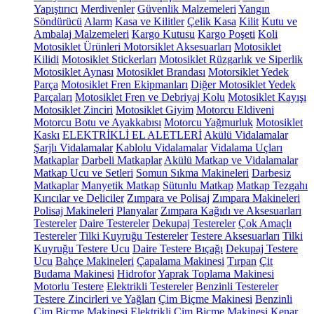
Yapıştırıcı
Merdivenler
Güvenlik Malzemeleri
Yangın
Söndürücü
Alarm
Kasa ve Kilitler
Çelik Kasa
Kilit
Kutu ve
Ambalaj Malzemeleri
Kargo Kutusu
Kargo Poşeti
Koli
Motosiklet Ürünleri
Motorsiklet Aksesuarları
Motosiklet
Kilidi
Motosiklet Stickerları
Motosiklet Rüzgarlık ve Siperlik
Motosiklet Aynası
Motosiklet Brandası
Motorsiklet Yedek
Parça
Motosiklet Fren Ekipmanları
Diğer Motosiklet Yedek
Parçaları
Motosiklet Fren ve Debriyaj Kolu
Motosiklet Kayışı
Motosiklet Zinciri
Motosiklet Giyim
Motorcu Eldiveni
Motorcu Botu ve Ayakkabısı
Motorcu Yağmurluk
Motosiklet
Kaskı
ELEKTRİKLİ EL ALETLERİ
Akülü Vidalamalar
Şarjlı Vidalamalar
Kablolu Vidalamalar
Vidalama Uçları
Matkaplar
Darbeli Matkaplar
Akülü Matkap ve Vidalamalar
Matkap Ucu ve Setleri
Somun Sıkma Makineleri
Darbesiz
Matkaplar
Manyetik Matkap
Sütunlu Matkap
Matkap Tezgahı
Kırıcılar ve Deliciler
Zımpara ve Polisaj
Zımpara Makineleri
Polisaj Makineleri
Planyalar
Zımpara Kağıdı ve Aksesuarları
Testereler
Daire Testereler
Dekupaj Testereler
Çok Amaçlı
Testereler
Tilki Kuyruğu Testereler
Testere Aksesuarları
Tilki
Kuyruğu Testere Ucu
Daire Testere Bıçağı
Dekupaj Testere
Ucu
Bahçe Makineleri
Çapalama Makinesi
Tırpan
Çit
Budama Makinesi
Hidrofor
Yaprak Toplama Makinesi
Motorlu Testere
Elektrikli Testereler
Benzinli Testereler
Testere Zincirleri ve Yağları
Çim Biçme Makinesi
Benzinli
Çim Biçme Makinesi
Elektrikli Çim Biçme Makinesi
Kenar