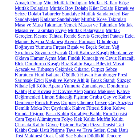
Amaçlı Dolap
Mini Mutfak Dolapları
Mutfak Rafları
Köşe
Mutfak Dolapları
Mutfak Boy Dolabı
Kiler Dolabı
Ekmek ve
Sebze Dolabı
Tabureler
Sandalye
Mutfak Sandalyeleri
Bar
Sandalyeleri
Katlanır Sandalyeler
Mutfak Köşe Takımları
Masa ve Masa Takımları
Yemek Masası ve Takımları
Mutfak
Masası ve Takımları
Eviye
Mutfak Bataryaları
Mutfak
Gereçleri
Kesme Tahtası
Rende
Servis Gereçleri
Patates Ezici
Manuel Kıyma Makinesi
Krema Pompası
Dilimleyici
Doğrayıcı
Yumurta Fırçası
Bıçak ve Bıçak Setleri
Yağ
Sıçratmaz
Soyucu, Oyacak
Ölçü Kabı ve Kaşığı
Merdane ve
Oklava
Hamur Açma Matı
Fındık Kıracağı ve Ceviz Kıracağı
Elek
Dondurma Kaşığı
Buz Kalıbı
Bıçak Bileyici Masat
Açacak ve Tirbuşon
Çekirdek Çıkarıcı
Çırpıcı
Sebze
Kurutucu
Huni
Baharat Öğütücü
Havan
Hamburger Presi
Sarımsak Ezici
Kaşık ve Kepçe Altlığı
Bıçak Standı
Süzgeç
Nihale
İçli Köfte Aparatı
Yumurta Zamanlayıcı
Dondurma
Kalıbı
Buz Kovası
Et Dövme Aleti
Sarma Makinesi
Kahve
Değirmenleri
Limon Sıkacağı
Pişirme Grubu
Çay ve Kahve
Demleme
French Press
Dripper
Chemex
Cezve
Çay Süzgeci
Demlik
Moka Pot
Çaydanlık
Kahve Filtresi
Sifon Kahve
Fırında Pişirme
Pasta Kalıbı
Kurabiye Kalıbı
Fırın Tepsisi
Cam Tepsi
Alüminyum Folyo
Kek Kalıbı
Muffin Kalıbı
Çikolata Kalıbı
Güveç
Pişirme Kağıdı
Pizza Tepsisi
Tart
Kalıbı
Ocak Üstü Pişirme
Tava ve Tava Setleri
Ocak Üstü
Tost Makinesi
Ocak Üstü Sac
Sahan
Düdüklü Tencere