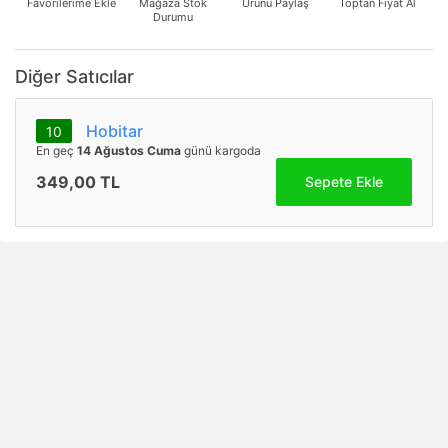
Favorilerime Ekle
Mağaza Stok
Ürünü Paylaş
Toptan Fiyat Al
Durumu
Diğer Satıcılar
Hobitar
10
En geç
14 Ağustos Cuma
günü kargoda
349,00 TL
Sepete Ekle