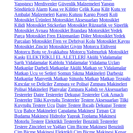
Yapıştırıcı
Merdivenler
Güvenlik Malzemeleri
Yangın
Söndürücü
Alarm
Kasa ve Kilitler
Çelik Kasa
Kilit
Kutu ve
Ambalaj Malzemeleri
Kargo Kutusu
Kargo Poşeti
Koli
Motosiklet Ürünleri
Motorsiklet Aksesuarları
Motosiklet
Kilidi
Motosiklet Stickerları
Motosiklet Rüzgarlık ve Siperlik
Motosiklet Aynası
Motosiklet Brandası
Motorsiklet Yedek
Parça
Motosiklet Fren Ekipmanları
Diğer Motosiklet Yedek
Parçaları
Motosiklet Fren ve Debriyaj Kolu
Motosiklet Kayışı
Motosiklet Zinciri
Motosiklet Giyim
Motorcu Eldiveni
Motorcu Botu ve Ayakkabısı
Motorcu Yağmurluk
Motosiklet
Kaskı
ELEKTRİKLİ EL ALETLERİ
Akülü Vidalamalar
Şarjlı Vidalamalar
Kablolu Vidalamalar
Vidalama Uçları
Matkaplar
Darbeli Matkaplar
Akülü Matkap ve Vidalamalar
Matkap Ucu ve Setleri
Somun Sıkma Makineleri
Darbesiz
Matkaplar
Manyetik Matkap
Sütunlu Matkap
Matkap Tezgahı
Kırıcılar ve Deliciler
Zımpara ve Polisaj
Zımpara Makineleri
Polisaj Makineleri
Planyalar
Zımpara Kağıdı ve Aksesuarları
Testereler
Daire Testereler
Dekupaj Testereler
Çok Amaçlı
Testereler
Tilki Kuyruğu Testereler
Testere Aksesuarları
Tilki
Kuyruğu Testere Ucu
Daire Testere Bıçağı
Dekupaj Testere
Ucu
Bahçe Makineleri
Çapalama Makinesi
Tırpan
Çit
Budama Makinesi
Hidrofor
Yaprak Toplama Makinesi
Motorlu Testere
Elektrikli Testereler
Benzinli Testereler
Testere Zincirleri ve Yağları
Çim Biçme Makinesi
Benzinli
Çim Biçme Makinesi
Elektrikli Çim Biçme Makinesi
Kenar