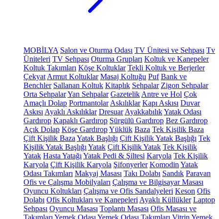
MOBİLYA
Salon ve Oturma Odası
TV Ünitesi ve Sehpası
Tv
Üniteleri
TV Sehpası
Oturma Grupları
Koltuk ve Kanepeler
Koltuk Takımları
Köşe Koltuklar
Tekli Koltuk ve Berjerler
Çekyat
Armut Koltuklar
Masaj Koltuğu
Puf
Bank ve
Benchler
Sallanan Koltuk
Kitaplık
Sehpalar
Zigon Sehpalar
Orta Sehpalar
Yan Sehpalar
Gazetelik
Antre ve Hol
Çok
Amaçlı Dolap
Portmantolar
Askılıklar
Kapı Askısı
Duvar
Askısı
Ayaklı Askılıklar
Dresuar
Ayakkabılık
Yatak Odası
Gardırop
Kapaklı Gardırop
Sürgülü Gardırop
Bez Gardırop
Açık Dolap
Köşe Gardırop
Yüklük
Baza
Tek Kişilik Baza
Çift Kişilik Baza
Yatak Başlığı
Çift Kişilik Yatak Başlığı
Tek
Kişilik Yatak Başlığı
Yatak
Çift Kişilik Yatak
Tek Kişilik
Yatak
Hasta Yatağı
Yatak Pedi & Şiltesi
Karyola
Tek Kişilik
Karyola
Çift Kişilik Karyola
Şifonyerler
Komodin
Yatak
Odası Takımları
Makyaj Masası
Takı Dolabı
Sandık
Paravan
Ofis ve Çalışma Mobilyaları
Çalışma ve Bilgisayar Masası
Oyuncu Koltukları
Çalışma ve Ofis Sandalyeleri
Keson
Ofis
Dolabı
Ofis Koltukları ve Kanepeleri
Ayaklı Küllükler
Laptop
Sehpası
Oyuncu Masası
Toplantı Masası
Ofis Masası ve
Takımları
Yemek Odası
Yemek Odası Takımları
Vitrin
Yemek