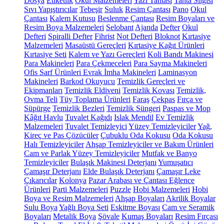
Dosya
Etiketlik
Okul Malzemeleri
Yazı Tahtası
Tahta Silgisi
Sıvı Yapıştırıcılar
Tebeşir
Suluk
Resim Çantası
Pano
Okul
Çantası
Kalem Kutusu
Beslenme Çantası
Resim Boyaları ve
Resim Boya Malzemeleri
Selobant
Ajanda
Defter
Okul
Defteri
Spiralli Defter
Fihrist
Not Defteri
Bloknot
Kırtasiye
Malzemeleri
Masaüstü Gereçleri
Kırtasiye Kağıt Ürünleri
Kırtasiye Seti
Kalem ve Yazı Gereçleri
Koli Bandı Makinesi
Para Makineleri
Para Çekmeceleri
Para Sayma Makineleri
Ofis Sarf Ürünleri
Evrak İmha Makineleri
Laminasyon
Makineleri
Barkod Okuyucu
Temizlik Gereçleri ve
Ekipmanları
Temizlik Eldiveni
Temizlik Kovası
Temizlik,
Ovma Teli
Tüy Toplama Ürünleri
Faraş
Çekpas
Fırça ve
Süpürge
Temizlik Bezleri
Temizlik Süngeri
Paspas ve Mop
Kâğıt Havlu
Tuvalet Kağıdı
Islak Mendil
Ev Temizlik
Malzemeleri
Tuvalet Temizleyici
Yüzey Temizleyiciler
Yağ,
Kireç ve Pas Çözücüler
Çubuklu Oda Kokusu
Oda Kokusu
Halı Temizleyiciler
Ahşap Temizleyiciler ve Bakım Ürünleri
Cam ve Parlak Yüzey Temizleyiciler
Mutfak ve Banyo
Temizleyiciler
Bulaşık Makinesi Deterjanı
Yumuşatıcı
Çamaşır Deterjanı
Elde Bulaşık Deterjanı
Çamaşır Leke
Çıkarıcılar
Kolonya
Pazar Arabası ve Çantası
Eğlence
Ürünleri
Parti Malzemeleri
Puzzle
Hobi Malzemeleri
Hobi
Boya ve Resim Malzemeleri
Ahşap Boyaları
Akrilik Boyalar
Sulu Boya
Yağlı Boya Seti
Eskitme Boyası
Cam ve Seramik
Boyaları
Metalik Boya
Şövale
Kumaş Boyaları
Resim Fırçası