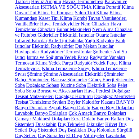
Trafosu
Havuz Ampulü
Havuz Termometresi
Karavan ve
Aksesuarları
ISITMA VE SOĞUTMA
Klima
Portatif Klima
Duvar Tipi Klima
Isı Pompası
Salon Tipi Klima
Klima
Kumandası
Kaset Tipi Klima
Kombi
Tavan Vantilatörleri
Vantilatörler
Hava Temizleyiciler
Nem Cihazları
Hava
Temizleme Cihazları
Buhar Makineleri
Nem Alma Cihazları
ve Rutubet Gidericiler
Elektrikli Isıtıcılar
Quartz Isıtıcılar
Infrared Isıtıcılar
Kule Tipi Isıtıcılar
Yağlı Radyatör
Fanlı
Isıtıcılar
Elektrikli Radyatörler
Dış Mekan Isıtıcılar
Havlupanlar
Radyatörler
Termosifonlar
Şofbenler
Ani Su
Isıtıcı
Isıtma ve Soğutma Yedek Parça
Radyatör Vanaları
Termostat
Klima Yedek Parça
Radyatör Yedek Parça
Klima
Temizleyicisi
Klima Temizleme Spreyi
Klima Temizleme
Sıvısı
Şömine
Şömine Aksesuarları
Elektrikli Şömineler
Bahçe Şömineleri
Bacasız Şömineler
Güneş Enerji Sistemleri
Soba
Doğalgaz Sobası
Kuzine Soba
Elektrikli Soba
Pelet
Soba
Soba Borusu ve Aksesuarları
Hava Perdesi
Doğalgaz
Tesisat Malzemeleri
Doğalgaz Hortumu
Doğalgaz Menfezleri
Tesisat Temizleme Sıvıları
Boyler
Kalorifer Kazanı
BANYO
Banyo Dolapları
Aynalı Banyo Dolabı
Banyo Boy Dolapları
Lavabolu Banyo Dolapları
Çok Amaçlı Banyo Dolapları
Çamaşır Makinesi Dolapları
Ecza Dolabı
Banyo Rafları
Duş
Sistemleri
Duşakabin
Duş Tekneleri
Jakuziler
Küvet
Duş
Setleri
Duş Sistemleri
Duş Başlıkları
Duş Kolonları
Sürgülü
Duş Setleri
Duş Spiralleri
El Duşu
Vitrifiyeler
Lavabolar