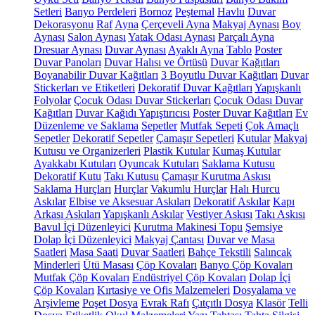
Setleri
Banyo Perdeleri
Bornoz
Peştemal
Havlu
Duvar
Dekorasyonu
Raf
Ayna
Çerçeveli Ayna
Makyaj Aynası
Boy
Aynası
Salon Aynası
Yatak Odası Aynası
Parçalı Ayna
Dresuar Aynası
Duvar Aynası
Ayaklı Ayna
Tablo
Poster
Duvar Panoları
Duvar Halısı ve Örtüsü
Duvar Kağıtları
Boyanabilir Duvar Kağıtları
3 Boyutlu Duvar Kağıtları
Duvar
Stickerları ve Etiketleri
Dekoratif Duvar Kağıtları
Yapışkanlı
Folyolar
Çocuk Odası Duvar Stickerları
Çocuk Odası Duvar
Kağıtları
Duvar Kağıdı Yapıştırıcısı
Poster Duvar Kağıtları
Ev
Düzenleme ve Saklama
Sepetler
Mutfak Sepeti
Çok Amaçlı
Sepetler
Dekoratif Sepetler
Çamaşır Sepetleri
Kutular
Makyaj
Kutusu ve Organizerleri
Plastik Kutular
Kumaş Kutular
Ayakkabı Kutuları
Oyuncak Kutuları
Saklama Kutusu
Dekoratif Kutu
Takı Kutusu
Çamaşır Kurutma Askısı
Saklama Hurçları
Hurçlar
Vakumlu Hurçlar
Halı Hurcu
Askılar
Elbise ve Aksesuar Askıları
Dekoratif Askılar
Kapı
Arkası Askıları
Yapışkanlı Askılar
Vestiyer Askısı
Takı Askısı
Bavul İçi Düzenleyici
Kurutma Makinesi Topu
Şemsiye
Dolap İçi Düzenleyici
Makyaj Çantası
Duvar ve Masa
Saatleri
Masa Saati
Duvar Saatleri
Bahçe Tekstili
Salıncak
Minderleri
Ütü Masası
Çöp Kovaları
Banyo Çöp Kovaları
Mutfak Çöp Kovaları
Endüstriyel Çöp Kovaları
Dolap İçi
Çöp Kovaları
Kırtasiye ve Ofis Malzemeleri
Dosyalama ve
Arşivleme
Poşet Dosya
Evrak Rafı
Çıtçıtlı Dosya
Klasör
Telli