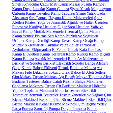
Sinek Kovucular
Çadır Matı
Kamp Masası
Pusula
Kampet
Kamp Duşu
Isıtıcılar
Kamp Çantası
Şişme Yastık
Magnezyum
Çubuğu
Kamp Tuvaleti
Kamp Taburesi
Şişme Yatak
Çadır
Aksesuarı
Sırt Çantası
Hayatta Kalma Malzemeleri
Spor
Aletleri
Pilates, Yoga ve Jimnastik
Ağırlık ve Halter Ürünleri
Fitness ve Kardiyo Ürünleri
Diğer Spor Ürünleri
Valiz ve
Bavul
Kamp Mutfak Malzemeleri
Termal Çanta
Matara
Kamp Yemek Pişirme Seti
Kamp Buzluk ve Soğutucu
Ürünler
Kamp Demliği
Kamp Tavası
Kamp Ocağı
Kamp
Mutfak Aksesuarları
Çakmak ve Yakıcılar
Termoslar
Aydınlatma Ekipmanları
El Feneri
Işıldak
Kafa Lambası
Kamp El Aletleri
Kamp Testeresi
Kamp Küreği
Kamp Bıçağı
Kamp Baltası
Avcılık Malzemeleri
Balık Av Malzemeleri
Bisiklet ve Scooter
Bisiklet
Elektrikli Scooter
Bahçe Aletleri
Çapa
Kürek
Bahçe Eldiveni
Tırmık
Budama Makası
Aşı
Makası
Fide Dikici ve Sökücü
Orak
Bahçe El Aleti Setleri
Çim Makası
Tırpan Misinası
Aşı Bıçağı
Meyve Toplama Aleti
Budama Testeresi
Bahçe Çatalı
Kazma
Bahçe Makineleri
Çapalama Makinesi
Tırpan
Çit Budama Makinesi
Hidrofor
Yaprak Toplama Makinesi
Motorlu Testere
Elektrikli
Testereler
Benzinli Testereler
Testere Zincirleri ve Yağları
Çim
Biçme Makinesi
Benzinli Çim Biçme Makinesi
Elektrikli Çim
Biçme Makinesi
Kenar Kesme Makinesi
Çim Biçme Yedek
Parça
Pompa
Santrifüj Pompa
Dalgıç Pompası
Bahçe