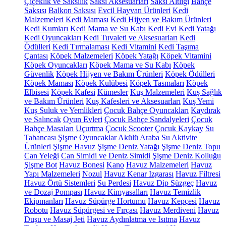
Çiçeklik ve Saksılık
Saksı Aksesuarları
Saksı Altlığı
Bahçe
Saksısı
Balkon Saksısı
Evcil Hayvan Ürünleri
Kedi
Malzemeleri
Kedi Maması
Kedi Hijyen ve Bakım Ürünleri
Kedi Kumları
Kedi Mama ve Su Kabı
Kedi Evi
Kedi Yatağı
Kedi Oyuncakları
Kedi Tuvaleti ve Aksesuarları
Kedi
Ödülleri
Kedi Tırmalaması
Kedi Vitamini
Kedi Taşıma
Çantası
Köpek Malzemeleri
Köpek Yatağı
Köpek Vitamini
Köpek Oyuncakları
Köpek Mama ve Su Kabı
Köpek
Güvenlik
Köpek Hijyen ve Bakım Ürünleri
Köpek Ödülleri
Köpek Maması
Köpek Kulübesi
Köpek Tasmaları
Köpek
Elbisesi
Köpek Kafesi
Kümesler
Kuş Malzemeleri
Kuş Sağlık
ve Bakım Ürünleri
Kuş Kafesleri ve Aksesuarları
Kuş Yemi
Kuş Suluk ve Yemlikleri
Çocuk Bahçe Oyuncakları
Kaydırak
ve Salıncak
Oyun Evleri
Çocuk Bahçe Sandalyeleri
Çocuk
Bahçe Masaları
Uçurtma
Çocuk Scooter
Çocuk Kaykay
Su
Tabancası
Şişme Oyuncaklar
Akülü Araba
Su Aktivite
Ürünleri
Şişme Havuz
Şişme Deniz Yatağı
Şişme Deniz Topu
Can Yeleği
Can Simidi ve Deniz Simidi
Şişme Deniz Kolluğu
Şişme Bot
Havuz Bonesi
Kano
Havuz Malzemeleri
Havuz
Yapı Malzemeleri
Nozul
Havuz Kenar Izgarası
Havuz Filtresi
Havuz Örtü Sistemleri
Su Perdesi
Havuz Dip Süzgeç
Havuz
ve Dozaj Pompası
Havuz Kimyasalları
Havuz Temizlik
Ekipmanları
Havuz Süpürge Hortumu
Havuz Kepçesi
Havuz
Robotu
Havuz Süpürgesi ve Fırçası
Havuz Merdiveni
Havuz
Duşu ve Masaj Jeti
Havuz Aydınlatma ve Isıtma
Havuz