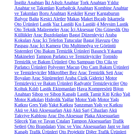
İngiliz Anahtarı
İki Ağızlı Anahtar
Tork Anahtarı
Yıldız
Anahtar ve Takımları
Kurbağcık Anahtarı
Kombine Anahtar
ve Takımları
Boru Anahtarı
Keskiler
Keser
Kargaburun
Balyoz
Balta
Kesici Aletler
Makas
Maket Bıçağı
Iskarpela
Oto Ürünleri
Lastik
Yaz Lastiği
Kış Lastiği
4 Mevsim Lastik
Oto Teknik Malzemeler
Araç İçi Aksesuar
Oto Güneşlik
Oto
Küllükler
Araç Buzdolapları
Bagaj Düzenleyici
Araba
Kokuları
Araç İçi Telefon Tutucular
Bagaj Havuzu
Oto
Paspası
Araç İçi Kamera
Oto Multimedya ve Görüntü
Sistemleri
Oto Bakım Temizlik Ürünleri
Basınçlı Yıkama
Makineleri
Tampon Parlatıcı ve Temizleyiciler
Torpido
Temizlik ve Bakım Ürünleri
Oto Şampuan
Oto Cila ve
Parlatıcı Ürünleri
Polyester Macun
Oto Cam Bakım Ürünleri
ve Temizleyiciler
Mikrofiber Bez
Araç Temizlik Seti
Araç
Boyaları
Araç Süpürgeleri
Araba Çizik Giderici
Motor
Temizleyici ve Bakım Ürünleri
Radyatör Temizleyiciler
Oto
Koltuk Kılıfı
Lastik Ekipmanları
Hava Kompresörü
Bijon
Anahtarı
Sibop ve Sibop Kapağı
Lastik Tamir Kiti
Kriko
Yağ
Motor Katkıları
Hidrolik Yağlar
Motor Yağı
Motor Yağı
Katkısı
Gres Yağı
Yakıt Katkısı
Şanzıman Yağı ve Katkısı
Akü ve Akü Aksesuarları
Akü
Akü Şarj Cihazları
Akü
Takviye Kablosu
Araç Dış Aksesuar
Plaka Aksesuarları
Silecek
Yan ve Tavan Çıtaları
Tampon Aksesuarları
Trafik
Setleri
Oto Brandaları
Vinç ve Vinç Aksesuarları
Jant ve Jant
Kapağı
Trafik Ürünleri
Oto Projektör
Diğer Trafik Ürünleri