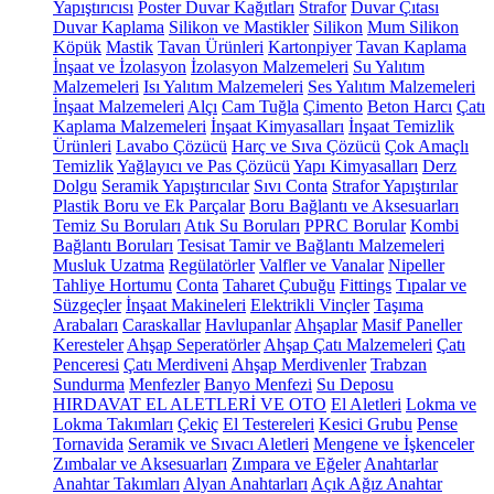
Yapıştırıcısı
Poster Duvar Kağıtları
Strafor
Duvar Çıtası
Duvar Kaplama
Silikon ve Mastikler
Silikon
Mum Silikon
Köpük
Mastik
Tavan Ürünleri
Kartonpiyer
Tavan Kaplama
İnşaat ve İzolasyon
İzolasyon Malzemeleri
Su Yalıtım
Malzemeleri
Isı Yalıtım Malzemeleri
Ses Yalıtım Malzemeleri
İnşaat Malzemeleri
Alçı
Cam Tuğla
Çimento
Beton Harcı
Çatı
Kaplama Malzemeleri
İnşaat Kimyasalları
İnşaat Temizlik
Ürünleri
Lavabo Çözücü
Harç ve Sıva Çözücü
Çok Amaçlı
Temizlik
Yağlayıcı ve Pas Çözücü
Yapı Kimyasalları
Derz
Dolgu
Seramik Yapıştırıcılar
Sıvı Conta
Strafor Yapıştırılar
Plastik Boru ve Ek Parçalar
Boru Bağlantı ve Aksesuarları
Temiz Su Boruları
Atık Su Boruları
PPRC Borular
Kombi
Bağlantı Boruları
Tesisat Tamir ve Bağlantı Malzemeleri
Musluk Uzatma
Regülatörler
Valfler ve Vanalar
Nipeller
Tahliye Hortumu
Conta
Taharet Çubuğu
Fittings
Tıpalar ve
Süzgeçler
İnşaat Makineleri
Elektrikli Vinçler
Taşıma
Arabaları
Caraskallar
Havlupanlar
Ahşaplar
Masif Paneller
Keresteler
Ahşap Seperatörler
Ahşap Çatı Malzemeleri
Çatı
Penceresi
Çatı Merdiveni
Ahşap Merdivenler
Trabzan
Sundurma
Menfezler
Banyo Menfezi
Su Deposu
HIRDAVAT EL ALETLERİ VE OTO
El Aletleri
Lokma ve
Lokma Takımları
Çekiç
El Testereleri
Kesici Grubu
Pense
Tornavida
Seramik ve Sıvacı Aletleri
Mengene ve İşkenceler
Zımbalar ve Aksesuarları
Zımpara ve Eğeler
Anahtarlar
Anahtar Takımları
Alyan Anahtarları
Açık Ağız Anahtar