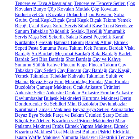
Tencere ve Tava Aksesuarları
Tencere ve Tencere Setleri
Çöp
Kovaları
Banyo Çöp Kovaları
Mutfak Çöp Kovaları
Endüstriyel Çöp Kovaları
Dolap İçi Çöp Kovaları
Sofra
Grubu
Çatal,Kaşık,Bıçak
Çatal Kaşık Bıçak Takımı
Yemek
Bıçağı
Çatal
Kaşık
Sofra Servis
Sürahi
Kase
Tepsi
Servis ve
Sunum Tabakları
Yağdanlık
Sosluk, Reçellik
Yumurtalık
Servis Maşa Seti
Şekerlik
Salata Kasesi
Peçetelik
Karaf
Kürdanlık
Çerezlik
Baharat Takımı
Bardak Altlığı
Ekmek
Sepeti
Pasta Sunumu
Pasta Takımı
Kek Fanusu
Bardak
Viski
Bardağı
Su Bardağı
Meşrubat Bardağı
Rakı Bardağı
Kadeh
Bardak Seti
Bira Bardağı
Shot Bardağı
Çay ve Kahve
Sunumu
Sütlük
Kahve Fincanı
Kupa
Fincan Takımı
Çay
Tabakları
Çay Setleri
Çay Fincanı
Çay Bardağı
Çay Kaşığı
Yemek Takımları
Tabaklar
Kahvaltı Takımları
Suluk ve
Matara
Beyaz Eşya
Fırın
Mikrodalga Fırınlar
Mini Fırınlar
Buzdolabı
Çamaşır Makinesi
Ocak
Ankastre Ürünleri
Ankastre Setler
Ankastre Ocaklar
Ankastre Fırınlar
Ankastre
Davlumbazlar
Bulaşık Makineleri
Kurutma Makinesi
Derin
Dondurucular
Su Sebilleri
Mini Buzdolabı
Davlumbazlar
Kurutmalı Çamaşır Makinesi
Beyaz Eşya Setleri
Aspiratörler
Beyaz Eşya Yedek Parça ve Bakım Ürünleri
Şarap Dolabı
Küçük Ev Aletleri
Kızartma ve Pişirme Makineleri
Mısır
Patlatma Makinesi
Fritöz
Ekmek Yapma Makinesi
Ekmek
Kızartma Makinesi
Tost Makinesi
Buharlı Pişirici
Elektrikli
Izgara
Waffle Makinesi
Yumurta Haşlayıcı
Elektrikli Tencere