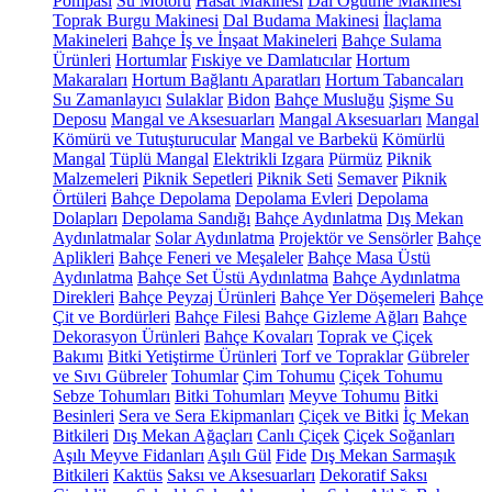
Pompası
Su Motoru
Hasat Makinesi
Dal Öğütme Makinesi
Toprak Burgu Makinesi
Dal Budama Makinesi
İlaçlama
Makineleri
Bahçe İş ve İnşaat Makineleri
Bahçe Sulama
Ürünleri
Hortumlar
Fıskiye ve Damlatıcılar
Hortum
Makaraları
Hortum Bağlantı Aparatları
Hortum Tabancaları
Su Zamanlayıcı
Sulaklar
Bidon
Bahçe Musluğu
Şişme Su
Deposu
Mangal ve Aksesuarları
Mangal Aksesuarları
Mangal
Kömürü ve Tutuşturucular
Mangal ve Barbekü
Kömürlü
Mangal
Tüplü Mangal
Elektrikli Izgara
Pürmüz
Piknik
Malzemeleri
Piknik Sepetleri
Piknik Seti
Semaver
Piknik
Örtüleri
Bahçe Depolama
Depolama Evleri
Depolama
Dolapları
Depolama Sandığı
Bahçe Aydınlatma
Dış Mekan
Aydınlatmalar
Solar Aydınlatma
Projektör ve Sensörler
Bahçe
Aplikleri
Bahçe Feneri ve Meşaleler
Bahçe Masa Üstü
Aydınlatma
Bahçe Set Üstü Aydınlatma
Bahçe Aydınlatma
Direkleri
Bahçe Peyzaj Ürünleri
Bahçe Yer Döşemeleri
Bahçe
Çit ve Bordürleri
Bahçe Filesi
Bahçe Gizleme Ağları
Bahçe
Dekorasyon Ürünleri
Bahçe Kovaları
Toprak ve Çiçek
Bakımı
Bitki Yetiştirme Ürünleri
Torf ve Topraklar
Gübreler
ve Sıvı Gübreler
Tohumlar
Çim Tohumu
Çiçek Tohumu
Sebze Tohumları
Bitki Tohumları
Meyve Tohumu
Bitki
Besinleri
Sera ve Sera Ekipmanları
Çiçek ve Bitki
İç Mekan
Bitkileri
Dış Mekan Ağaçları
Canlı Çiçek
Çiçek Soğanları
Aşılı Meyve Fidanları
Aşılı Gül
Fide
Dış Mekan Sarmaşık
Bitkileri
Kaktüs
Saksı ve Aksesuarları
Dekoratif Saksı