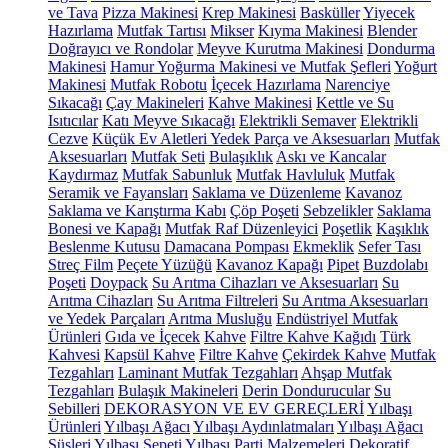
ve Tava
Pizza Makinesi
Krep Makinesi
Basküller
Yiyecek
Hazırlama
Mutfak Tartısı
Mikser
Kıyma Makinesi
Blender
Doğrayıcı ve Rondolar
Meyve Kurutma Makinesi
Dondurma
Makinesi
Hamur Yoğurma Makinesi ve Mutfak Şefleri
Yoğurt
Makinesi
Mutfak Robotu
İçecek Hazırlama
Narenciye
Sıkacağı
Çay Makineleri
Kahve Makinesi
Kettle ve Su
Isıtıcılar
Katı Meyve Sıkacağı
Elektrikli Semaver
Elektrikli
Cezve
Küçük Ev Aletleri Yedek Parça ve Aksesuarları
Mutfak
Aksesuarları
Mutfak Seti
Bulaşıklık
Askı ve Kancalar
Kaydırmaz
Mutfak Sabunluk
Mutfak Havluluk
Mutfak
Seramik ve Fayansları
Saklama ve Düzenleme
Kavanoz
Saklama ve Karıştırma Kabı
Çöp Poşeti
Sebzelikler
Saklama
Bonesi ve Kapağı
Mutfak Raf Düzenleyici
Poşetlik
Kaşıklık
Beslenme Kutusu
Damacana Pompası
Ekmeklik
Sefer Tası
Streç Film
Peçete Yüzüğü
Kavanoz Kapağı
Pipet
Buzdolabı
Poşeti
Doypack
Su Arıtma Cihazları ve Aksesuarları
Su
Arıtma Cihazları
Su Arıtma Filtreleri
Su Arıtma Aksesuarları
ve Yedek Parçaları
Arıtma Musluğu
Endüstriyel Mutfak
Ürünleri
Gıda ve İçecek
Kahve
Filtre Kahve Kağıdı
Türk
Kahvesi
Kapsül Kahve
Filtre Kahve
Çekirdek Kahve
Mutfak
Tezgahları
Laminant Mutfak Tezgahları
Ahşap Mutfak
Tezgahları
Bulaşık Makineleri
Derin Dondurucular
Su
Sebilleri
DEKORASYON VE EV GEREÇLERİ
Yılbaşı
Ürünleri
Yılbaşı Ağacı
Yılbaşı Aydınlatmaları
Yılbaşı Ağacı
Süsleri
Yılbaşı Sepeti
Yılbaşı Parti Malzemeleri
Dekoratif