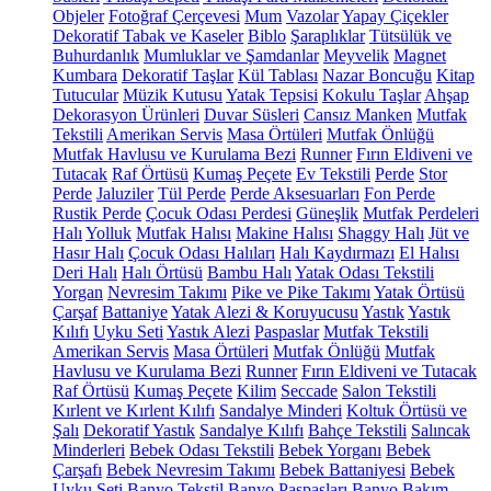
Objeler
Fotoğraf Çerçevesi
Mum
Vazolar
Yapay Çiçekler
Dekoratif Tabak ve Kaseler
Biblo
Şaraplıklar
Tütsülük ve
Buhurdanlık
Mumluklar ve Şamdanlar
Meyvelik
Magnet
Kumbara
Dekoratif Taşlar
Kül Tablası
Nazar Boncuğu
Kitap
Tutucular
Müzik Kutusu
Yatak Tepsisi
Kokulu Taşlar
Ahşap
Dekorasyon Ürünleri
Duvar Süsleri
Cansız Manken
Mutfak
Tekstili
Amerikan Servis
Masa Örtüleri
Mutfak Önlüğü
Mutfak Havlusu ve Kurulama Bezi
Runner
Fırın Eldiveni ve
Tutacak
Raf Örtüsü
Kumaş Peçete
Ev Tekstili
Perde
Stor
Perde
Jaluziler
Tül Perde
Perde Aksesuarları
Fon Perde
Rustik Perde
Çocuk Odası Perdesi
Güneşlik
Mutfak Perdeleri
Halı
Yolluk
Mutfak Halısı
Makine Halısı
Shaggy Halı
Jüt ve
Hasır Halı
Çocuk Odası Halıları
Halı Kaydırmazı
El Halısı
Deri Halı
Halı Örtüsü
Bambu Halı
Yatak Odası Tekstili
Yorgan
Nevresim Takımı
Pike ve Pike Takımı
Yatak Örtüsü
Çarşaf
Battaniye
Yatak Alezi & Koruyucusu
Yastık
Yastık
Kılıfı
Uyku Seti
Yastık Alezi
Paspaslar
Mutfak Tekstili
Amerikan Servis
Masa Örtüleri
Mutfak Önlüğü
Mutfak
Havlusu ve Kurulama Bezi
Runner
Fırın Eldiveni ve Tutacak
Raf Örtüsü
Kumaş Peçete
Kilim
Seccade
Salon Tekstili
Kırlent ve Kırlent Kılıfı
Sandalye Minderi
Koltuk Örtüsü ve
Şalı
Dekoratif Yastık
Sandalye Kılıfı
Bahçe Tekstili
Salıncak
Minderleri
Bebek Odası Tekstili
Bebek Yorganı
Bebek
Çarşafı
Bebek Nevresim Takımı
Bebek Battaniyesi
Bebek
Uyku Seti
Banyo Tekstil
Banyo Paspasları
Banyo Bakım