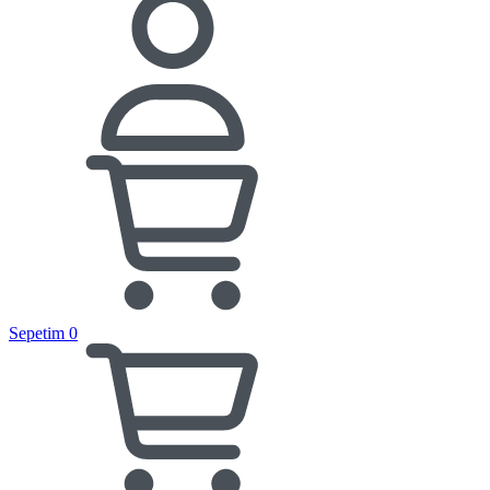
Sepetim
0