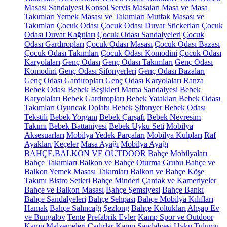
Masası Sandalyesi
Konsol
Servis Masaları
Masa ve Masa
Takımları
Yemek Masası ve Takımları
Mutfak Masası ve
Takımları
Çocuk Odası
Çocuk Odası Duvar Stickerları
Çocuk
Odası Duvar Kağıtları
Çocuk Odası Sandalyeleri
Çocuk
Odası Gardıropları
Çocuk Odası Masası
Çocuk Odası Bazası
Çocuk Odası Takımları
Çocuk Odası Komodini
Çocuk Odası
Karyolaları
Genç Odası
Genç Odası Takımları
Genç Odası
Komodini
Genç Odası Şifonyerleri
Genç Odası Bazaları
Genç Odası Gardıropları
Genç Odası Karyolaları
Ranza
Bebek Odası
Bebek Beşikleri
Mama Sandalyesi
Bebek
Karyolaları
Bebek Gardıropları
Bebek Yatakları
Bebek Odası
Takımları
Oyuncak Dolabı
Bebek Şifonyer
Bebek Odası
Tekstili
Bebek Yorganı
Bebek Çarşafı
Bebek Nevresim
Takımı
Bebek Battaniyesi
Bebek Uyku Seti
Mobilya
Aksesuarları
Mobilya Yedek Parçaları
Mobilya Kulpları
Raf
Ayakları
Keçeler
Masa Ayağı
Mobilya Ayağı
BAHÇE,BALKON VE OUTDOOR
Bahçe Mobilyaları
Bahçe Takımları
Balkon ve Bahçe Oturma Grubu
Bahçe ve
Balkon Yemek Masası Takımları
Balkon ve Bahçe Köşe
Takımı
Bistro Setleri
Bahçe Minderi
Çardak ve Kameriyeler
Bahçe ve Balkon Masası
Bahçe Şemsiyesi
Bahçe Bankı
Bahçe Sandalyeleri
Bahçe Sehpası
Bahçe Mobilya Kılıfları
Hamak
Bahçe Salıncağı
Şezlong
Bahçe Koltukları
Ahşap Ev
ve Bungalov
Tente
Prefabrik Evler
Kamp Spor ve Outdoor
Kamp Malzemeleri
Çadırlar
Kamp Sandalyesi
Uyku Tulumu