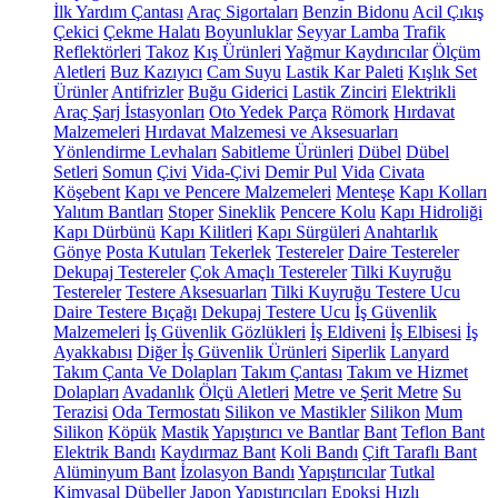
İlk Yardım Çantası
Araç Sigortaları
Benzin Bidonu
Acil Çıkış
Çekici
Çekme Halatı
Boyunluklar
Seyyar Lamba
Trafik
Reflektörleri
Takoz
Kış Ürünleri
Yağmur Kaydırıcılar
Ölçüm
Aletleri
Buz Kazıyıcı
Cam Suyu
Lastik Kar Paleti
Kışlık Set
Ürünler
Antifrizler
Buğu Giderici
Lastik Zinciri
Elektrikli
Araç Şarj İstasyonları
Oto Yedek Parça
Römork
Hırdavat
Malzemeleri
Hırdavat Malzemesi ve Aksesuarları
Yönlendirme Levhaları
Sabitleme Ürünleri
Dübel
Dübel
Setleri
Somun
Çivi
Vida-Çivi
Demir Pul
Vida
Civata
Köşebent
Kapı ve Pencere Malzemeleri
Menteşe
Kapı Kolları
Yalıtım Bantları
Stoper
Sineklik
Pencere Kolu
Kapı Hidroliği
Kapı Dürbünü
Kapı Kilitleri
Kapı Sürgüleri
Anahtarlık
Gönye
Posta Kutuları
Tekerlek
Testereler
Daire Testereler
Dekupaj Testereler
Çok Amaçlı Testereler
Tilki Kuyruğu
Testereler
Testere Aksesuarları
Tilki Kuyruğu Testere Ucu
Daire Testere Bıçağı
Dekupaj Testere Ucu
İş Güvenlik
Malzemeleri
İş Güvenlik Gözlükleri
İş Eldiveni
İş Elbisesi
İş
Ayakkabısı
Diğer İş Güvenlik Ürünleri
Siperlik
Lanyard
Takım Çanta Ve Dolapları
Takım Çantası
Takım ve Hizmet
Dolapları
Avadanlık
Ölçü Aletleri
Metre ve Şerit Metre
Su
Terazisi
Oda Termostatı
Silikon ve Mastikler
Silikon
Mum
Silikon
Köpük
Mastik
Yapıştırıcı ve Bantlar
Bant
Teflon Bant
Elektrik Bandı
Kaydırmaz Bant
Koli Bandı
Çift Taraflı Bant
Alüminyum Bant
İzolasyon Bandı
Yapıştırıcılar
Tutkal
Kimyasal Dübeller
Japon Yapıştırıcıları
Epoksi
Hızlı