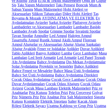
ve Rulosu
Tuval
El İşi & Tekstil Malzemeleri
Örgü İpi
Güpür
Şiş
Takı Yapım Malzemeleri
Takı Pensesi
Boncuk
Mum &
Sabun Yapımı
Mum Malzemeleri
Hobi Aletleri ve
Aksesuarları
Silikon Tabancaları
Diğer Hobi Aletleri
Taş
Boyama & Mozaik
AYDINLATMA VE ELEKTRİK
Ev
Aydınlatmaları
Avizeler
Sarkıt Avizeler
Plafonyer Avizeler
Lambaderler ve Aksesuarları
Lambader
Lambader Başlığı
Lambader Ayağı
Spotlar
Gömme Spotlar
Sıvaüstü Spotlar
Tavan Spotlar
Ampuller
Led Ampul
Halojen Ampul
Tasarruflu Ampul
Rustik Ampul
Akıllı Ampul
Floresan
Ampul
Abajurlar ve Aksesuarları
Abajur
Abajur Şapkaları
Abajur Ayaklığı
Fener ve Işıldaklar
Aplikler
Duvar Aplikleri
Tablo Aplikleri
Banyo Aplikleri
Lamba
Gece Lambaları
Masa
Lambaları
Led Şerit
Armatür
Led Armatür
Led Panel
Tezgah
Altı Aydınlatma
Bahçe Aydınlatma
Dış Mekan Aydınlatmalar
Solar Aydınlatma
Projektör ve Sensörler
Bahçe Aplikleri
Bahçe Feneri ve Meşaleler
Bahçe Masa Üstü Aydınlatma
Bahçe Set Üstü Aydınlatma
Bahçe Aydınlatma Direkleri
Çocuk Odası Aydınlatma
Çocuk Gece Lambası
Çocuk Odası
Duvar Aydınlatmaları
Çocuk Odası Abajuru
Çocuk Odası
Avizesi
Çocuk Masa Lambası
Elektrik Malzemeleri
Priz ve
Anahtarlar
Priz Kutusu
Telefon Prizi
Priz Çerçevesi
Golyat
Priz
Nümeris Priz
Priz
Anahtar Priz
Şalt Malzemeleri
Sigorta
Kutusu
Kontaktör
Elektrik Sigortası
Şalter
Kaçak Akım
Rölesi
Elektrik Sayacı
Uzatma Kablosu ve Grup Priz
Uzatma