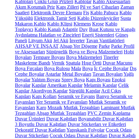
Kabloları
Çoklu Grup Prizleri
Kablolar
Kablo Aksesuarları
Akım Korumalı Priz
Kapı Zilleri
Pil ve Şarj Cihazları
Zaman
Saatleri
Elektronik Devre Elemanı
Fiş
Kablo Pabucu
Kablo
Yüksüğü
Elektronik Tamir Seti
Kablo Düzenleyiciler
Susta
Makaron Kablo
Kablo Klipsi
Klemens
Kroşe
Kablo
Toplayıcı
Kablo Kanalı
Adaptör
Duy
Buat Kutusu ve Kapağı
Aydınlatma Halatları ve Zincirleri
Enerji Sistemleri
Güneş
Paneli
Lityum Akü
Jel Akü
İnverter
Tavan Vantilatörleri
AHŞAP VE İNŞAAT
Ahşap Yer Döşeme
Parke
Parke Profil
ve Aksesuarları
Süpürgelik
Boya ve Boya Malzemeleri
Hobi
Boyaları
Tempare Boyası
Boya Malzemeleri
Tinerler
Maskeleme Bandı
Vernik
Spatula
Hışır Örtü
Duvar Macunu
Boya Fırçaları
Boya Rulosu
Mala
Boya
İç Cephe Boyalar
Dış
Cephe Boyalar
Astarlar
Metal Boyaları
Tavan Boyaları
Yağlı
Boyalar
Yalıtım Boyası
Sprey Boya
Kapı Boyası
Epoksi
Boyalar
Kapılar
Amerikan Kapılar
Melamin Kapılar
Çelik
Kapılar
Akordiyon Kapılar
Sürgülü Kapılar
Acil Çıkış
Kapıları
Kapı Kolları
Seramik ve Fayans
Banyo Seramik ve
Fayansları
Yer Seramik ve Fayansları
Mutfak Seramik ve
Fayansları
Karo
Mozaik
Mutfak Tezgahları
Laminant Mutfak
Tezgahları
Ahşap Mutfak Tezgahları
PVC Zemin Kaplama
Duvar Ürünleri
Duvar Kağıtları
Boyanabilir Duvar Kağıtları
3 Boyutlu Duvar Kağıtları
Duvar Stickerları ve Etiketleri
Dekoratif Duvar Kağıtları
Yapışkanlı Folyolar
Çocuk Odası
Duvar Stickerları
Çocuk Odası Duvar Kağıtları
Duvar Kağıdı