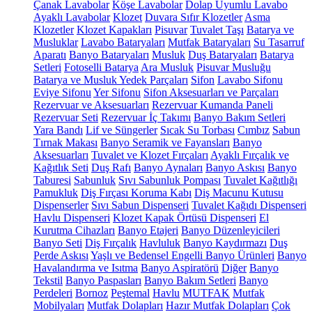
Çanak Lavabolar
Köşe Lavabolar
Dolap Uyumlu Lavabo
Ayaklı Lavabolar
Klozet
Duvara Sıfır Klozetler
Asma
Klozetler
Klozet Kapakları
Pisuvar
Tuvalet Taşı
Batarya ve
Musluklar
Lavabo Bataryaları
Mutfak Bataryaları
Su Tasarruf
Aparatı
Banyo Bataryaları
Musluk
Duş Bataryaları
Batarya
Setleri
Fotoselli Batarya
Ara Musluk
Pisuvar Musluğu
Batarya ve Musluk Yedek Parçaları
Sifon
Lavabo Sifonu
Eviye Sifonu
Yer Sifonu
Sifon Aksesuarları ve Parçaları
Rezervuar ve Aksesuarları
Rezervuar Kumanda Paneli
Rezervuar Seti
Rezervuar İç Takımı
Banyo Bakım Setleri
Yara Bandı
Lif ve Süngerler
Sıcak Su Torbası
Cımbız
Sabun
Tırnak Makası
Banyo Seramik ve Fayansları
Banyo
Aksesuarları
Tuvalet ve Klozet Fırçaları
Ayaklı Fırçalık ve
Kağıtlık Seti
Duş Rafı
Banyo Aynaları
Banyo Askısı
Banyo
Taburesi
Sabunluk
Sıvı Sabunluk Pompası
Tuvalet Kağıtlığı
Pamukluk
Diş Fırçası Koruma Kabı
Diş Macunu Kutusu
Dispenserler
Sıvı Sabun Dispenseri
Tuvalet Kağıdı Dispenseri
Havlu Dispenseri
Klozet Kapak Örtüsü Dispenseri
El
Kurutma Cihazları
Banyo Etajeri
Banyo Düzenleyicileri
Banyo Seti
Diş Fırçalık
Havluluk
Banyo Kaydırmazı
Duş
Perde Askısı
Yaşlı ve Bedensel Engelli Banyo Ürünleri
Banyo
Havalandırma ve Isıtma
Banyo Aspiratörü
Diğer
Banyo
Tekstil
Banyo Paspasları
Banyo Bakım Setleri
Banyo
Perdeleri
Bornoz
Peştemal
Havlu
MUTFAK
Mutfak
Mobilyaları
Mutfak Dolapları
Hazır Mutfak Dolapları
Çok