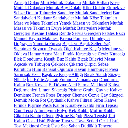
Amaçlı Dolap
Mini Mutfak Dolapları
Mutfak Rafları
Köşe
Mutfak Dolapları
Mutfak Boy Dolabı
Kiler Dolabı
Ekmek ve
Sebze Dolabı
Tabureler
Sandalye
Mutfak Sandalyeleri
Bar
Sandalyeleri
Katlanır Sandalyeler
Mutfak Köşe Takımları
Masa ve Masa Takımları
Yemek Masası ve Takımları
Mutfak
Masası ve Takımları
Eviye
Mutfak Bataryaları
Mutfak
Gereçleri
Kesme Tahtası
Rende
Servis Gereçleri
Patates Ezici
Manuel Kıyma Makinesi
Krema Pompası
Dilimleyici
Doğrayıcı
Yumurta Fırçası
Bıçak ve Bıçak Setleri
Yağ
Sıçratmaz
Soyucu, Oyacak
Ölçü Kabı ve Kaşığı
Merdane ve
Oklava
Hamur Açma Matı
Fındık Kıracağı ve Ceviz Kıracağı
Elek
Dondurma Kaşığı
Buz Kalıbı
Bıçak Bileyici Masat
Açacak ve Tirbuşon
Çekirdek Çıkarıcı
Çırpıcı
Sebze
Kurutucu
Huni
Baharat Öğütücü
Havan
Hamburger Presi
Sarımsak Ezici
Kaşık ve Kepçe Altlığı
Bıçak Standı
Süzgeç
Nihale
İçli Köfte Aparatı
Yumurta Zamanlayıcı
Dondurma
Kalıbı
Buz Kovası
Et Dövme Aleti
Sarma Makinesi
Kahve
Değirmenleri
Limon Sıkacağı
Pişirme Grubu
Çay ve Kahve
Demleme
French Press
Dripper
Chemex
Cezve
Çay Süzgeci
Demlik
Moka Pot
Çaydanlık
Kahve Filtresi
Sifon Kahve
Fırında Pişirme
Pasta Kalıbı
Kurabiye Kalıbı
Fırın Tepsisi
Cam Tepsi
Alüminyum Folyo
Kek Kalıbı
Muffin Kalıbı
Çikolata Kalıbı
Güveç
Pişirme Kağıdı
Pizza Tepsisi
Tart
Kalıbı
Ocak Üstü Pişirme
Tava ve Tava Setleri
Ocak Üstü
Tost Makinesi
Ocak Üstü Sac
Sahan
Düdüklü Tencere