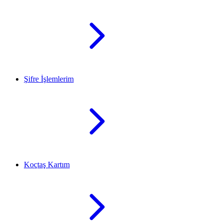
Şifre İşlemlerim
Koçtaş Kartım