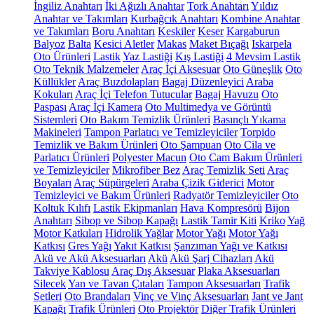
İngiliz Anahtarı
İki Ağızlı Anahtar
Tork Anahtarı
Yıldız
Anahtar ve Takımları
Kurbağcık Anahtarı
Kombine Anahtar
ve Takımları
Boru Anahtarı
Keskiler
Keser
Kargaburun
Balyoz
Balta
Kesici Aletler
Makas
Maket Bıçağı
Iskarpela
Oto Ürünleri
Lastik
Yaz Lastiği
Kış Lastiği
4 Mevsim Lastik
Oto Teknik Malzemeler
Araç İçi Aksesuar
Oto Güneşlik
Oto
Küllükler
Araç Buzdolapları
Bagaj Düzenleyici
Araba
Kokuları
Araç İçi Telefon Tutucular
Bagaj Havuzu
Oto
Paspası
Araç İçi Kamera
Oto Multimedya ve Görüntü
Sistemleri
Oto Bakım Temizlik Ürünleri
Basınçlı Yıkama
Makineleri
Tampon Parlatıcı ve Temizleyiciler
Torpido
Temizlik ve Bakım Ürünleri
Oto Şampuan
Oto Cila ve
Parlatıcı Ürünleri
Polyester Macun
Oto Cam Bakım Ürünleri
ve Temizleyiciler
Mikrofiber Bez
Araç Temizlik Seti
Araç
Boyaları
Araç Süpürgeleri
Araba Çizik Giderici
Motor
Temizleyici ve Bakım Ürünleri
Radyatör Temizleyiciler
Oto
Koltuk Kılıfı
Lastik Ekipmanları
Hava Kompresörü
Bijon
Anahtarı
Sibop ve Sibop Kapağı
Lastik Tamir Kiti
Kriko
Yağ
Motor Katkıları
Hidrolik Yağlar
Motor Yağı
Motor Yağı
Katkısı
Gres Yağı
Yakıt Katkısı
Şanzıman Yağı ve Katkısı
Akü ve Akü Aksesuarları
Akü
Akü Şarj Cihazları
Akü
Takviye Kablosu
Araç Dış Aksesuar
Plaka Aksesuarları
Silecek
Yan ve Tavan Çıtaları
Tampon Aksesuarları
Trafik
Setleri
Oto Brandaları
Vinç ve Vinç Aksesuarları
Jant ve Jant
Kapağı
Trafik Ürünleri
Oto Projektör
Diğer Trafik Ürünleri