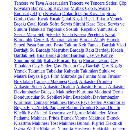
Tencere ve Tava Aksesuarları
Tencere ve Tencere Setleri
Çöp
Kovaları
Banyo Çöp Kovaları
Mutfak Çöp Kovaları
Endüstriyel Çöp Kovaları
Dolap İçi Çöp Kovaları
Sofra
Grubu
Çatal,Kaşık,Bıçak
Çatal Kaşık Bıçak Takımı
Yemek
Bıçağı
Çatal
Kaşık
Sofra Servis
Sürahi
Kase
Tepsi
Servis ve
Sunum Tabakları
Yağdanlık
Sosluk, Reçellik
Yumurtalık
Servis Maşa Seti
Şekerlik
Salata Kasesi
Peçetelik
Karaf
Kürdanlık
Çerezlik
Baharat Takımı
Bardak Altlığı
Ekmek
Sepeti
Pasta Sunumu
Pasta Takımı
Kek Fanusu
Bardak
Viski
Bardağı
Su Bardağı
Meşrubat Bardağı
Rakı Bardağı
Kadeh
Bardak Seti
Bira Bardağı
Shot Bardağı
Çay ve Kahve
Sunumu
Sütlük
Kahve Fincanı
Kupa
Fincan Takımı
Çay
Tabakları
Çay Setleri
Çay Fincanı
Çay Bardağı
Çay Kaşığı
Yemek Takımları
Tabaklar
Kahvaltı Takımları
Suluk ve
Matara
Beyaz Eşya
Fırın
Mikrodalga Fırınlar
Mini Fırınlar
Buzdolabı
Çamaşır Makinesi
Ocak
Ankastre Ürünleri
Ankastre Setler
Ankastre Ocaklar
Ankastre Fırınlar
Ankastre
Davlumbazlar
Bulaşık Makineleri
Kurutma Makinesi
Derin
Dondurucular
Su Sebilleri
Mini Buzdolabı
Davlumbazlar
Kurutmalı Çamaşır Makinesi
Beyaz Eşya Setleri
Aspiratörler
Beyaz Eşya Yedek Parça ve Bakım Ürünleri
Şarap Dolabı
Küçük Ev Aletleri
Kızartma ve Pişirme Makineleri
Mısır
Patlatma Makinesi
Fritöz
Ekmek Yapma Makinesi
Ekmek
Kızartma Makinesi
Tost Makinesi
Buharlı Pişirici
Elektrikli
Izgara
Waffle Makinesi
Yumurta Haşlayıcı
Elektrikli Tencere