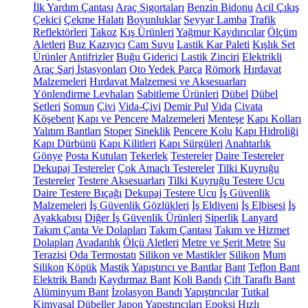
İlk Yardım Çantası
Araç Sigortaları
Benzin Bidonu
Acil Çıkış
Çekici
Çekme Halatı
Boyunluklar
Seyyar Lamba
Trafik
Reflektörleri
Takoz
Kış Ürünleri
Yağmur Kaydırıcılar
Ölçüm
Aletleri
Buz Kazıyıcı
Cam Suyu
Lastik Kar Paleti
Kışlık Set
Ürünler
Antifrizler
Buğu Giderici
Lastik Zinciri
Elektrikli
Araç Şarj İstasyonları
Oto Yedek Parça
Römork
Hırdavat
Malzemeleri
Hırdavat Malzemesi ve Aksesuarları
Yönlendirme Levhaları
Sabitleme Ürünleri
Dübel
Dübel
Setleri
Somun
Çivi
Vida-Çivi
Demir Pul
Vida
Civata
Köşebent
Kapı ve Pencere Malzemeleri
Menteşe
Kapı Kolları
Yalıtım Bantları
Stoper
Sineklik
Pencere Kolu
Kapı Hidroliği
Kapı Dürbünü
Kapı Kilitleri
Kapı Sürgüleri
Anahtarlık
Gönye
Posta Kutuları
Tekerlek
Testereler
Daire Testereler
Dekupaj Testereler
Çok Amaçlı Testereler
Tilki Kuyruğu
Testereler
Testere Aksesuarları
Tilki Kuyruğu Testere Ucu
Daire Testere Bıçağı
Dekupaj Testere Ucu
İş Güvenlik
Malzemeleri
İş Güvenlik Gözlükleri
İş Eldiveni
İş Elbisesi
İş
Ayakkabısı
Diğer İş Güvenlik Ürünleri
Siperlik
Lanyard
Takım Çanta Ve Dolapları
Takım Çantası
Takım ve Hizmet
Dolapları
Avadanlık
Ölçü Aletleri
Metre ve Şerit Metre
Su
Terazisi
Oda Termostatı
Silikon ve Mastikler
Silikon
Mum
Silikon
Köpük
Mastik
Yapıştırıcı ve Bantlar
Bant
Teflon Bant
Elektrik Bandı
Kaydırmaz Bant
Koli Bandı
Çift Taraflı Bant
Alüminyum Bant
İzolasyon Bandı
Yapıştırıcılar
Tutkal
Kimyasal Dübeller
Japon Yapıştırıcıları
Epoksi
Hızlı