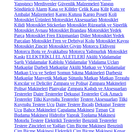
Yapıştırıcı
Merdivenler
Güvenlik Malzemeleri
Yangın
Söndürücü
Alarm
Kasa ve Kilitler
Çelik Kasa
Kilit
Kutu ve
Ambalaj Malzemeleri
Kargo Kutusu
Kargo Poşeti
Koli
Motosiklet Ürünleri
Motorsiklet Aksesuarları
Motosiklet
Kilidi
Motosiklet Stickerları
Motosiklet Rüzgarlık ve Siperlik
Motosiklet Aynası
Motosiklet Brandası
Motorsiklet Yedek
Parça
Motosiklet Fren Ekipmanları
Diğer Motosiklet Yedek
Parçaları
Motosiklet Fren ve Debriyaj Kolu
Motosiklet Kayışı
Motosiklet Zinciri
Motosiklet Giyim
Motorcu Eldiveni
Motorcu Botu ve Ayakkabısı
Motorcu Yağmurluk
Motosiklet
Kaskı
ELEKTRİKLİ EL ALETLERİ
Akülü Vidalamalar
Şarjlı Vidalamalar
Kablolu Vidalamalar
Vidalama Uçları
Matkaplar
Darbeli Matkaplar
Akülü Matkap ve Vidalamalar
Matkap Ucu ve Setleri
Somun Sıkma Makineleri
Darbesiz
Matkaplar
Manyetik Matkap
Sütunlu Matkap
Matkap Tezgahı
Kırıcılar ve Deliciler
Zımpara ve Polisaj
Zımpara Makineleri
Polisaj Makineleri
Planyalar
Zımpara Kağıdı ve Aksesuarları
Testereler
Daire Testereler
Dekupaj Testereler
Çok Amaçlı
Testereler
Tilki Kuyruğu Testereler
Testere Aksesuarları
Tilki
Kuyruğu Testere Ucu
Daire Testere Bıçağı
Dekupaj Testere
Ucu
Bahçe Makineleri
Çapalama Makinesi
Tırpan
Çit
Budama Makinesi
Hidrofor
Yaprak Toplama Makinesi
Motorlu Testere
Elektrikli Testereler
Benzinli Testereler
Testere Zincirleri ve Yağları
Çim Biçme Makinesi
Benzinli
Çim Biçme Makinesi
Elektrikli Çim Biçme Makinesi
Kenar