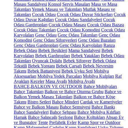
Masası Sandalyesi
Konsol
Servis Masaları
Masa ve Masa
Takımları
Yemek Masası ve Takımları
Mutfak Masası ve
Takımları
Çocuk Odası
Çocuk Odası Duvar Stickerları
Çocuk
Odası Duvar Kağıtları
Çocuk Odası Sandalyeleri
Çocuk
Odası Gardıropları
Çocuk Odası Masası
Çocuk Odası Bazası
Çocuk Odası Takımları
Çocuk Odası Komodini
Çocuk Odası
Karyolaları
Genç Odası
Genç Odası Takımları
Genç Odası
Komodini
Genç Odası Şifonyerleri
Genç Odası Bazaları
Genç Odası Gardıropları
Genç Odası Karyolaları
Ranza
Bebek Odası
Bebek Beşikleri
Mama Sandalyesi
Bebek
Karyolaları
Bebek Gardıropları
Bebek Yatakları
Bebek Odası
Takımları
Oyuncak Dolabı
Bebek Şifonyer
Bebek Odası
Tekstili
Bebek Yorganı
Bebek Çarşafı
Bebek Nevresim
Takımı
Bebek Battaniyesi
Bebek Uyku Seti
Mobilya
Aksesuarları
Mobilya Yedek Parçaları
Mobilya Kulpları
Raf
Ayakları
Keçeler
Masa Ayağı
Mobilya Ayağı
BAHÇE,BALKON VE OUTDOOR
Bahçe Mobilyaları
Bahçe Takımları
Balkon ve Bahçe Oturma Grubu
Bahçe ve
Balkon Yemek Masası Takımları
Balkon ve Bahçe Köşe
Takımı
Bistro Setleri
Bahçe Minderi
Çardak ve Kameriyeler
Bahçe ve Balkon Masası
Bahçe Şemsiyesi
Bahçe Bankı
Bahçe Sandalyeleri
Bahçe Sehpası
Bahçe Mobilya Kılıfları
Hamak
Bahçe Salıncağı
Şezlong
Bahçe Koltukları
Ahşap Ev
ve Bungalov
Tente
Prefabrik Evler
Kamp Spor ve Outdoor
Kamp Malzemeleri
Çadırlar
Kamp Sandalyesi
Uyku Tulumu