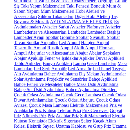
ve Rulosu
Tuval
El İşi & Tekstil Malzemeleri
Örgü İpi
Güpür
Şiş
Takı Yapım Malzemeleri
Takı Pensesi
Boncuk
Mum &
Sabun Yapımı
Mum Malzemeleri
Hobi Aletleri ve
Aksesuarları
Silikon Tabancaları
Diğer Hobi Aletleri
Taş
Boyama & Mozaik
AYDINLATMA VE ELEKTRİK
Ev
Aydınlatmaları
Avizeler
Sarkıt Avizeler
Plafonyer Avizeler
Lambaderler ve Aksesuarları
Lambader
Lambader Başlığı
Lambader Ayağı
Spotlar
Gömme Spotlar
Sıvaüstü Spotlar
Tavan Spotlar
Ampuller
Led Ampul
Halojen Ampul
Tasarruflu Ampul
Rustik Ampul
Akıllı Ampul
Floresan
Ampul
Abajurlar ve Aksesuarları
Abajur
Abajur Şapkaları
Abajur Ayaklığı
Fener ve Işıldaklar
Aplikler
Duvar Aplikleri
Tablo Aplikleri
Banyo Aplikleri
Lamba
Gece Lambaları
Masa
Lambaları
Led Şerit
Armatür
Led Armatür
Led Panel
Tezgah
Altı Aydınlatma
Bahçe Aydınlatma
Dış Mekan Aydınlatmalar
Solar Aydınlatma
Projektör ve Sensörler
Bahçe Aplikleri
Bahçe Feneri ve Meşaleler
Bahçe Masa Üstü Aydınlatma
Bahçe Set Üstü Aydınlatma
Bahçe Aydınlatma Direkleri
Çocuk Odası Aydınlatma
Çocuk Gece Lambası
Çocuk Odası
Duvar Aydınlatmaları
Çocuk Odası Abajuru
Çocuk Odası
Avizesi
Çocuk Masa Lambası
Elektrik Malzemeleri
Priz ve
Anahtarlar
Priz Kutusu
Telefon Prizi
Priz Çerçevesi
Golyat
Priz
Nümeris Priz
Priz
Anahtar Priz
Şalt Malzemeleri
Sigorta
Kutusu
Kontaktör
Elektrik Sigortası
Şalter
Kaçak Akım
Rölesi
Elektrik Sayacı
Uzatma Kablosu ve Grup Priz
Uzatma