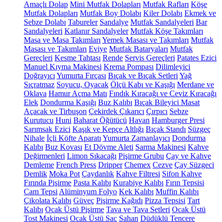
Amaçlı Dolap
Mini Mutfak Dolapları
Mutfak Rafları
Köşe
Mutfak Dolapları
Mutfak Boy Dolabı
Kiler Dolabı
Ekmek ve
Sebze Dolabı
Tabureler
Sandalye
Mutfak Sandalyeleri
Bar
Sandalyeleri
Katlanır Sandalyeler
Mutfak Köşe Takımları
Masa ve Masa Takımları
Yemek Masası ve Takımları
Mutfak
Masası ve Takımları
Eviye
Mutfak Bataryaları
Mutfak
Gereçleri
Kesme Tahtası
Rende
Servis Gereçleri
Patates Ezici
Manuel Kıyma Makinesi
Krema Pompası
Dilimleyici
Doğrayıcı
Yumurta Fırçası
Bıçak ve Bıçak Setleri
Yağ
Sıçratmaz
Soyucu, Oyacak
Ölçü Kabı ve Kaşığı
Merdane ve
Oklava
Hamur Açma Matı
Fındık Kıracağı ve Ceviz Kıracağı
Elek
Dondurma Kaşığı
Buz Kalıbı
Bıçak Bileyici Masat
Açacak ve Tirbuşon
Çekirdek Çıkarıcı
Çırpıcı
Sebze
Kurutucu
Huni
Baharat Öğütücü
Havan
Hamburger Presi
Sarımsak Ezici
Kaşık ve Kepçe Altlığı
Bıçak Standı
Süzgeç
Nihale
İçli Köfte Aparatı
Yumurta Zamanlayıcı
Dondurma
Kalıbı
Buz Kovası
Et Dövme Aleti
Sarma Makinesi
Kahve
Değirmenleri
Limon Sıkacağı
Pişirme Grubu
Çay ve Kahve
Demleme
French Press
Dripper
Chemex
Cezve
Çay Süzgeci
Demlik
Moka Pot
Çaydanlık
Kahve Filtresi
Sifon Kahve
Fırında Pişirme
Pasta Kalıbı
Kurabiye Kalıbı
Fırın Tepsisi
Cam Tepsi
Alüminyum Folyo
Kek Kalıbı
Muffin Kalıbı
Çikolata Kalıbı
Güveç
Pişirme Kağıdı
Pizza Tepsisi
Tart
Kalıbı
Ocak Üstü Pişirme
Tava ve Tava Setleri
Ocak Üstü
Tost Makinesi
Ocak Üstü Sac
Sahan
Düdüklü Tencere