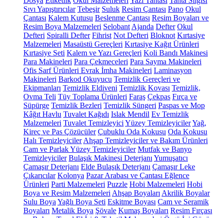
Dosya
Etiketlik
Okul Malzemeleri
Yazı Tahtası
Tahta Silgisi
Sıvı Yapıştırıcılar
Tebeşir
Suluk
Resim Çantası
Pano
Okul
Çantası
Kalem Kutusu
Beslenme Çantası
Resim Boyaları ve
Resim Boya Malzemeleri
Selobant
Ajanda
Defter
Okul
Defteri
Spiralli Defter
Fihrist
Not Defteri
Bloknot
Kırtasiye
Malzemeleri
Masaüstü Gereçleri
Kırtasiye Kağıt Ürünleri
Kırtasiye Seti
Kalem ve Yazı Gereçleri
Koli Bandı Makinesi
Para Makineleri
Para Çekmeceleri
Para Sayma Makineleri
Ofis Sarf Ürünleri
Evrak İmha Makineleri
Laminasyon
Makineleri
Barkod Okuyucu
Temizlik Gereçleri ve
Ekipmanları
Temizlik Eldiveni
Temizlik Kovası
Temizlik,
Ovma Teli
Tüy Toplama Ürünleri
Faraş
Çekpas
Fırça ve
Süpürge
Temizlik Bezleri
Temizlik Süngeri
Paspas ve Mop
Kâğıt Havlu
Tuvalet Kağıdı
Islak Mendil
Ev Temizlik
Malzemeleri
Tuvalet Temizleyici
Yüzey Temizleyiciler
Yağ,
Kireç ve Pas Çözücüler
Çubuklu Oda Kokusu
Oda Kokusu
Halı Temizleyiciler
Ahşap Temizleyiciler ve Bakım Ürünleri
Cam ve Parlak Yüzey Temizleyiciler
Mutfak ve Banyo
Temizleyiciler
Bulaşık Makinesi Deterjanı
Yumuşatıcı
Çamaşır Deterjanı
Elde Bulaşık Deterjanı
Çamaşır Leke
Çıkarıcılar
Kolonya
Pazar Arabası ve Çantası
Eğlence
Ürünleri
Parti Malzemeleri
Puzzle
Hobi Malzemeleri
Hobi
Boya ve Resim Malzemeleri
Ahşap Boyaları
Akrilik Boyalar
Sulu Boya
Yağlı Boya Seti
Eskitme Boyası
Cam ve Seramik
Boyaları
Metalik Boya
Şövale
Kumaş Boyaları
Resim Fırçası