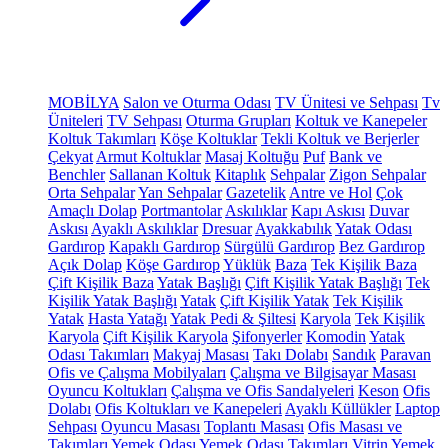
MOBİLYA
Salon ve Oturma Odası
TV Ünitesi ve Sehpası
Tv
Üniteleri
TV Sehpası
Oturma Grupları
Koltuk ve Kanepeler
Koltuk Takımları
Köşe Koltuklar
Tekli Koltuk ve Berjerler
Çekyat
Armut Koltuklar
Masaj Koltuğu
Puf
Bank ve
Benchler
Sallanan Koltuk
Kitaplık
Sehpalar
Zigon Sehpalar
Orta Sehpalar
Yan Sehpalar
Gazetelik
Antre ve Hol
Çok
Amaçlı Dolap
Portmantolar
Askılıklar
Kapı Askısı
Duvar
Askısı
Ayaklı Askılıklar
Dresuar
Ayakkabılık
Yatak Odası
Gardırop
Kapaklı Gardırop
Sürgülü Gardırop
Bez Gardırop
Açık Dolap
Köşe Gardırop
Yüklük
Baza
Tek Kişilik Baza
Çift Kişilik Baza
Yatak Başlığı
Çift Kişilik Yatak Başlığı
Tek
Kişilik Yatak Başlığı
Yatak
Çift Kişilik Yatak
Tek Kişilik
Yatak
Hasta Yatağı
Yatak Pedi & Şiltesi
Karyola
Tek Kişilik
Karyola
Çift Kişilik Karyola
Şifonyerler
Komodin
Yatak
Odası Takımları
Makyaj Masası
Takı Dolabı
Sandık
Paravan
Ofis ve Çalışma Mobilyaları
Çalışma ve Bilgisayar Masası
Oyuncu Koltukları
Çalışma ve Ofis Sandalyeleri
Keson
Ofis
Dolabı
Ofis Koltukları ve Kanepeleri
Ayaklı Küllükler
Laptop
Sehpası
Oyuncu Masası
Toplantı Masası
Ofis Masası ve
Takımları
Yemek Odası
Yemek Odası Takımları
Vitrin
Yemek