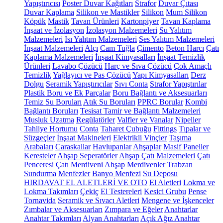
Yapıştırıcısı
Poster Duvar Kağıtları
Strafor
Duvar Çıtası
Duvar Kaplama
Silikon ve Mastikler
Silikon
Mum Silikon
Köpük
Mastik
Tavan Ürünleri
Kartonpiyer
Tavan Kaplama
İnşaat ve İzolasyon
İzolasyon Malzemeleri
Su Yalıtım
Malzemeleri
Isı Yalıtım Malzemeleri
Ses Yalıtım Malzemeleri
İnşaat Malzemeleri
Alçı
Cam Tuğla
Çimento
Beton Harcı
Çatı
Kaplama Malzemeleri
İnşaat Kimyasalları
İnşaat Temizlik
Ürünleri
Lavabo Çözücü
Harç ve Sıva Çözücü
Çok Amaçlı
Temizlik
Yağlayıcı ve Pas Çözücü
Yapı Kimyasalları
Derz
Dolgu
Seramik Yapıştırıcılar
Sıvı Conta
Strafor Yapıştırılar
Plastik Boru ve Ek Parçalar
Boru Bağlantı ve Aksesuarları
Temiz Su Boruları
Atık Su Boruları
PPRC Borular
Kombi
Bağlantı Boruları
Tesisat Tamir ve Bağlantı Malzemeleri
Musluk Uzatma
Regülatörler
Valfler ve Vanalar
Nipeller
Tahliye Hortumu
Conta
Taharet Çubuğu
Fittings
Tıpalar ve
Süzgeçler
İnşaat Makineleri
Elektrikli Vinçler
Taşıma
Arabaları
Caraskallar
Havlupanlar
Ahşaplar
Masif Paneller
Keresteler
Ahşap Seperatörler
Ahşap Çatı Malzemeleri
Çatı
Penceresi
Çatı Merdiveni
Ahşap Merdivenler
Trabzan
Sundurma
Menfezler
Banyo Menfezi
Su Deposu
HIRDAVAT EL ALETLERİ VE OTO
El Aletleri
Lokma ve
Lokma Takımları
Çekiç
El Testereleri
Kesici Grubu
Pense
Tornavida
Seramik ve Sıvacı Aletleri
Mengene ve İşkenceler
Zımbalar ve Aksesuarları
Zımpara ve Eğeler
Anahtarlar
Anahtar Takımları
Alyan Anahtarları
Açık Ağız Anahtar