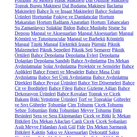
Pompası
Su Motoru
Hasat Makinesi
Dal Öğütme Makinesi
Toprak Burgu Makinesi
Dal Budama Makinesi
İlaçlama
Makineleri
Bahçe İş ve İnşaat Makineleri
Bahçe Sulama
Ürünleri
Hortumlar
Fıskiye ve Damlatıcılar
Hortum
Makaraları
Hortum Bağlantı Aparatları
Hortum Tabancaları
Su Zamanlayıcı
Sulaklar
Bidon
Bahçe Musluğu
Şişme Su
Deposu
Mangal ve Aksesuarları
Mangal Aksesuarları
Mangal
Kömürü ve Tutuşturucular
Mangal ve Barbekü
Kömürlü
Mangal
Tüplü Mangal
Elektrikli Izgara
Pürmüz
Piknik
Malzemeleri
Piknik Sepetleri
Piknik Seti
Semaver
Piknik
Örtüleri
Bahçe Depolama
Depolama Evleri
Depolama
Dolapları
Depolama Sandığı
Bahçe Aydınlatma
Dış Mekan
Aydınlatmalar
Solar Aydınlatma
Projektör ve Sensörler
Bahçe
Aplikleri
Bahçe Feneri ve Meşaleler
Bahçe Masa Üstü
Aydınlatma
Bahçe Set Üstü Aydınlatma
Bahçe Aydınlatma
Direkleri
Bahçe Peyzaj Ürünleri
Bahçe Yer Döşemeleri
Bahçe
Çit ve Bordürleri
Bahçe Filesi
Bahçe Gizleme Ağları
Bahçe
Dekorasyon Ürünleri
Bahçe Kovaları
Toprak ve Çiçek
Bakımı
Bitki Yetiştirme Ürünleri
Torf ve Topraklar
Gübreler
ve Sıvı Gübreler
Tohumlar
Çim Tohumu
Çiçek Tohumu
Sebze Tohumları
Bitki Tohumları
Meyve Tohumu
Bitki
Besinleri
Sera ve Sera Ekipmanları
Çiçek ve Bitki
İç Mekan
Bitkileri
Dış Mekan Ağaçları
Canlı Çiçek
Çiçek Soğanları
Aşılı Meyve Fidanları
Aşılı Gül
Fide
Dış Mekan Sarmaşık
Bitkileri
Kaktüs
Saksı ve Aksesuarları
Dekoratif Saksı