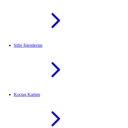
Şifre İşlemlerim
Koçtaş Kartım