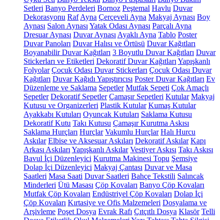
Setleri
Banyo Perdeleri
Bornoz
Peştemal
Havlu
Duvar
Dekorasyonu
Raf
Ayna
Çerçeveli Ayna
Makyaj Aynası
Boy
Aynası
Salon Aynası
Yatak Odası Aynası
Parçalı Ayna
Dresuar Aynası
Duvar Aynası
Ayaklı Ayna
Tablo
Poster
Duvar Panoları
Duvar Halısı ve Örtüsü
Duvar Kağıtları
Boyanabilir Duvar Kağıtları
3 Boyutlu Duvar Kağıtları
Duvar
Stickerları ve Etiketleri
Dekoratif Duvar Kağıtları
Yapışkanlı
Folyolar
Çocuk Odası Duvar Stickerları
Çocuk Odası Duvar
Kağıtları
Duvar Kağıdı Yapıştırıcısı
Poster Duvar Kağıtları
Ev
Düzenleme ve Saklama
Sepetler
Mutfak Sepeti
Çok Amaçlı
Sepetler
Dekoratif Sepetler
Çamaşır Sepetleri
Kutular
Makyaj
Kutusu ve Organizerleri
Plastik Kutular
Kumaş Kutular
Ayakkabı Kutuları
Oyuncak Kutuları
Saklama Kutusu
Dekoratif Kutu
Takı Kutusu
Çamaşır Kurutma Askısı
Saklama Hurçları
Hurçlar
Vakumlu Hurçlar
Halı Hurcu
Askılar
Elbise ve Aksesuar Askıları
Dekoratif Askılar
Kapı
Arkası Askıları
Yapışkanlı Askılar
Vestiyer Askısı
Takı Askısı
Bavul İçi Düzenleyici
Kurutma Makinesi Topu
Şemsiye
Dolap İçi Düzenleyici
Makyaj Çantası
Duvar ve Masa
Saatleri
Masa Saati
Duvar Saatleri
Bahçe Tekstili
Salıncak
Minderleri
Ütü Masası
Çöp Kovaları
Banyo Çöp Kovaları
Mutfak Çöp Kovaları
Endüstriyel Çöp Kovaları
Dolap İçi
Çöp Kovaları
Kırtasiye ve Ofis Malzemeleri
Dosyalama ve
Arşivleme
Poşet Dosya
Evrak Rafı
Çıtçıtlı Dosya
Klasör
Telli