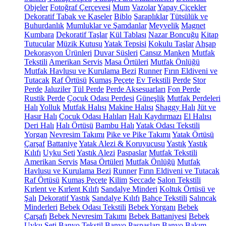
Objeler
Fotoğraf Çerçevesi
Mum
Vazolar
Yapay Çiçekler
Dekoratif Tabak ve Kaseler
Biblo
Şaraplıklar
Tütsülük ve
Buhurdanlık
Mumluklar ve Şamdanlar
Meyvelik
Magnet
Kumbara
Dekoratif Taşlar
Kül Tablası
Nazar Boncuğu
Kitap
Tutucular
Müzik Kutusu
Yatak Tepsisi
Kokulu Taşlar
Ahşap
Dekorasyon Ürünleri
Duvar Süsleri
Cansız Manken
Mutfak
Tekstili
Amerikan Servis
Masa Örtüleri
Mutfak Önlüğü
Mutfak Havlusu ve Kurulama Bezi
Runner
Fırın Eldiveni ve
Tutacak
Raf Örtüsü
Kumaş Peçete
Ev Tekstili
Perde
Stor
Perde
Jaluziler
Tül Perde
Perde Aksesuarları
Fon Perde
Rustik Perde
Çocuk Odası Perdesi
Güneşlik
Mutfak Perdeleri
Halı
Yolluk
Mutfak Halısı
Makine Halısı
Shaggy Halı
Jüt ve
Hasır Halı
Çocuk Odası Halıları
Halı Kaydırmazı
El Halısı
Deri Halı
Halı Örtüsü
Bambu Halı
Yatak Odası Tekstili
Yorgan
Nevresim Takımı
Pike ve Pike Takımı
Yatak Örtüsü
Çarşaf
Battaniye
Yatak Alezi & Koruyucusu
Yastık
Yastık
Kılıfı
Uyku Seti
Yastık Alezi
Paspaslar
Mutfak Tekstili
Amerikan Servis
Masa Örtüleri
Mutfak Önlüğü
Mutfak
Havlusu ve Kurulama Bezi
Runner
Fırın Eldiveni ve Tutacak
Raf Örtüsü
Kumaş Peçete
Kilim
Seccade
Salon Tekstili
Kırlent ve Kırlent Kılıfı
Sandalye Minderi
Koltuk Örtüsü ve
Şalı
Dekoratif Yastık
Sandalye Kılıfı
Bahçe Tekstili
Salıncak
Minderleri
Bebek Odası Tekstili
Bebek Yorganı
Bebek
Çarşafı
Bebek Nevresim Takımı
Bebek Battaniyesi
Bebek
Uyku Seti
Banyo Tekstil
Banyo Paspasları
Banyo Bakım