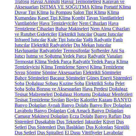
Trafosu
Havuz Ampulü
Havuz Termometresi
Karavan ve
Aksesuarları
ISITMA VE SOĞUTMA
Klima
Portatif Klima
Duvar Tipi Klima
Isı Pompası
Salon Tipi Klima
Klima
Kumandası
Kaset Tipi Klima
Kombi
Tavan Vantilatörleri
Vantilatörler
Hava Temizleyiciler
Nem Cihazları
Hava
Temizleme Cihazları
Buhar Makineleri
Nem Alma Cihazları
ve Rutubet Gidericiler
Elektrikli Isıtıcılar
Quartz Isıtıcılar
Infrared Isıtıcılar
Kule Tipi Isıtıcılar
Yağlı Radyatör
Fanlı
Isıtıcılar
Elektrikli Radyatörler
Dış Mekan Isıtıcılar
Havlupanlar
Radyatörler
Termosifonlar
Şofbenler
Ani Su
Isıtıcı
Isıtma ve Soğutma Yedek Parça
Radyatör Vanaları
Termostat
Klima Yedek Parça
Radyatör Yedek Parça
Klima
Temizleyicisi
Klima Temizleme Spreyi
Klima Temizleme
Sıvısı
Şömine
Şömine Aksesuarları
Elektrikli Şömineler
Bahçe Şömineleri
Bacasız Şömineler
Güneş Enerji Sistemleri
Soba
Doğalgaz Sobası
Kuzine Soba
Elektrikli Soba
Pelet
Soba
Soba Borusu ve Aksesuarları
Hava Perdesi
Doğalgaz
Tesisat Malzemeleri
Doğalgaz Hortumu
Doğalgaz Menfezleri
Tesisat Temizleme Sıvıları
Boyler
Kalorifer Kazanı
BANYO
Banyo Dolapları
Aynalı Banyo Dolabı
Banyo Boy Dolapları
Lavabolu Banyo Dolapları
Çok Amaçlı Banyo Dolapları
Çamaşır Makinesi Dolapları
Ecza Dolabı
Banyo Rafları
Duş
Sistemleri
Duşakabin
Duş Tekneleri
Jakuziler
Küvet
Duş
Setleri
Duş Sistemleri
Duş Başlıkları
Duş Kolonları
Sürgülü
Duş Setleri
Duş Spiralleri
El Duşu
Vitrifiyeler
Lavabolar