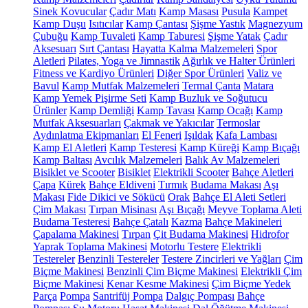
Sinek Kovucular
Çadır Matı
Kamp Masası
Pusula
Kampet
Kamp Duşu
Isıtıcılar
Kamp Çantası
Şişme Yastık
Magnezyum
Çubuğu
Kamp Tuvaleti
Kamp Taburesi
Şişme Yatak
Çadır
Aksesuarı
Sırt Çantası
Hayatta Kalma Malzemeleri
Spor
Aletleri
Pilates, Yoga ve Jimnastik
Ağırlık ve Halter Ürünleri
Fitness ve Kardiyo Ürünleri
Diğer Spor Ürünleri
Valiz ve
Bavul
Kamp Mutfak Malzemeleri
Termal Çanta
Matara
Kamp Yemek Pişirme Seti
Kamp Buzluk ve Soğutucu
Ürünler
Kamp Demliği
Kamp Tavası
Kamp Ocağı
Kamp
Mutfak Aksesuarları
Çakmak ve Yakıcılar
Termoslar
Aydınlatma Ekipmanları
El Feneri
Işıldak
Kafa Lambası
Kamp El Aletleri
Kamp Testeresi
Kamp Küreği
Kamp Bıçağı
Kamp Baltası
Avcılık Malzemeleri
Balık Av Malzemeleri
Bisiklet ve Scooter
Bisiklet
Elektrikli Scooter
Bahçe Aletleri
Çapa
Kürek
Bahçe Eldiveni
Tırmık
Budama Makası
Aşı
Makası
Fide Dikici ve Sökücü
Orak
Bahçe El Aleti Setleri
Çim Makası
Tırpan Misinası
Aşı Bıçağı
Meyve Toplama Aleti
Budama Testeresi
Bahçe Çatalı
Kazma
Bahçe Makineleri
Çapalama Makinesi
Tırpan
Çit Budama Makinesi
Hidrofor
Yaprak Toplama Makinesi
Motorlu Testere
Elektrikli
Testereler
Benzinli Testereler
Testere Zincirleri ve Yağları
Çim
Biçme Makinesi
Benzinli Çim Biçme Makinesi
Elektrikli Çim
Biçme Makinesi
Kenar Kesme Makinesi
Çim Biçme Yedek
Parça
Pompa
Santrifüj Pompa
Dalgıç Pompası
Bahçe