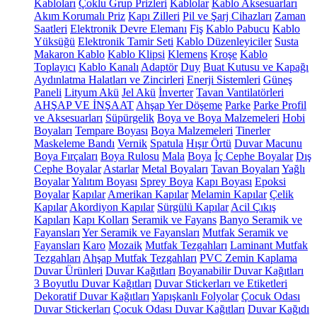
Kabloları
Çoklu Grup Prizleri
Kablolar
Kablo Aksesuarları
Akım Korumalı Priz
Kapı Zilleri
Pil ve Şarj Cihazları
Zaman
Saatleri
Elektronik Devre Elemanı
Fiş
Kablo Pabucu
Kablo
Yüksüğü
Elektronik Tamir Seti
Kablo Düzenleyiciler
Susta
Makaron Kablo
Kablo Klipsi
Klemens
Kroşe
Kablo
Toplayıcı
Kablo Kanalı
Adaptör
Duy
Buat Kutusu ve Kapağı
Aydınlatma Halatları ve Zincirleri
Enerji Sistemleri
Güneş
Paneli
Lityum Akü
Jel Akü
İnverter
Tavan Vantilatörleri
AHŞAP VE İNŞAAT
Ahşap Yer Döşeme
Parke
Parke Profil
ve Aksesuarları
Süpürgelik
Boya ve Boya Malzemeleri
Hobi
Boyaları
Tempare Boyası
Boya Malzemeleri
Tinerler
Maskeleme Bandı
Vernik
Spatula
Hışır Örtü
Duvar Macunu
Boya Fırçaları
Boya Rulosu
Mala
Boya
İç Cephe Boyalar
Dış
Cephe Boyalar
Astarlar
Metal Boyaları
Tavan Boyaları
Yağlı
Boyalar
Yalıtım Boyası
Sprey Boya
Kapı Boyası
Epoksi
Boyalar
Kapılar
Amerikan Kapılar
Melamin Kapılar
Çelik
Kapılar
Akordiyon Kapılar
Sürgülü Kapılar
Acil Çıkış
Kapıları
Kapı Kolları
Seramik ve Fayans
Banyo Seramik ve
Fayansları
Yer Seramik ve Fayansları
Mutfak Seramik ve
Fayansları
Karo
Mozaik
Mutfak Tezgahları
Laminant Mutfak
Tezgahları
Ahşap Mutfak Tezgahları
PVC Zemin Kaplama
Duvar Ürünleri
Duvar Kağıtları
Boyanabilir Duvar Kağıtları
3 Boyutlu Duvar Kağıtları
Duvar Stickerları ve Etiketleri
Dekoratif Duvar Kağıtları
Yapışkanlı Folyolar
Çocuk Odası
Duvar Stickerları
Çocuk Odası Duvar Kağıtları
Duvar Kağıdı