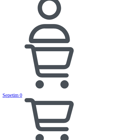
Sepetim
0