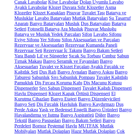
Çanak Lavabolar
Köşe Lavabolar
Dolap Uyumlu Lavabo
Ayaklı Lavabolar
Klozet
Duvara Sıfır Klozetler
Asma
Klozetler
Klozet Kapakları
Pisuvar
Tuvalet Taşı
Batarya ve
Musluklar
Lavabo Bataryaları
Mutfak Bataryaları
Su Tasarruf
Aparatı
Banyo Bataryaları
Musluk
Duş Bataryaları
Batarya
Setleri
Fotoselli Batarya
Ara Musluk
Pisuvar Musluğu
Batarya ve Musluk Yedek Parçaları
Sifon
Lavabo Sifonu
Eviye Sifonu
Yer Sifonu
Sifon Aksesuarları ve Parçaları
Rezervuar ve Aksesuarları
Rezervuar Kumanda Paneli
Rezervuar Seti
Rezervuar İç Takımı
Banyo Bakım Setleri
Yara Bandı
Lif ve Süngerler
Sıcak Su Torbası
Cımbız
Sabun
Tırnak Makası
Banyo Seramik ve Fayansları
Banyo
Aksesuarları
Tuvalet ve Klozet Fırçaları
Ayaklı Fırçalık ve
Kağıtlık Seti
Duş Rafı
Banyo Aynaları
Banyo Askısı
Banyo
Taburesi
Sabunluk
Sıvı Sabunluk Pompası
Tuvalet Kağıtlığı
Pamukluk
Diş Fırçası Koruma Kabı
Diş Macunu Kutusu
Dispenserler
Sıvı Sabun Dispenseri
Tuvalet Kağıdı Dispenseri
Havlu Dispenseri
Klozet Kapak Örtüsü Dispenseri
El
Kurutma Cihazları
Banyo Etajeri
Banyo Düzenleyicileri
Banyo Seti
Diş Fırçalık
Havluluk
Banyo Kaydırmazı
Duş
Perde Askısı
Yaşlı ve Bedensel Engelli Banyo Ürünleri
Banyo
Havalandırma ve Isıtma
Banyo Aspiratörü
Diğer
Banyo
Tekstil
Banyo Paspasları
Banyo Bakım Setleri
Banyo
Perdeleri
Bornoz
Peştemal
Havlu
MUTFAK
Mutfak
Mobilyaları
Mutfak Dolapları
Hazır Mutfak Dolapları
Çok