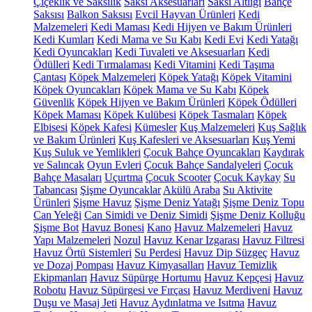
Çiçeklik ve Saksılık
Saksı Aksesuarları
Saksı Altlığı
Bahçe
Saksısı
Balkon Saksısı
Evcil Hayvan Ürünleri
Kedi
Malzemeleri
Kedi Maması
Kedi Hijyen ve Bakım Ürünleri
Kedi Kumları
Kedi Mama ve Su Kabı
Kedi Evi
Kedi Yatağı
Kedi Oyuncakları
Kedi Tuvaleti ve Aksesuarları
Kedi
Ödülleri
Kedi Tırmalaması
Kedi Vitamini
Kedi Taşıma
Çantası
Köpek Malzemeleri
Köpek Yatağı
Köpek Vitamini
Köpek Oyuncakları
Köpek Mama ve Su Kabı
Köpek
Güvenlik
Köpek Hijyen ve Bakım Ürünleri
Köpek Ödülleri
Köpek Maması
Köpek Kulübesi
Köpek Tasmaları
Köpek
Elbisesi
Köpek Kafesi
Kümesler
Kuş Malzemeleri
Kuş Sağlık
ve Bakım Ürünleri
Kuş Kafesleri ve Aksesuarları
Kuş Yemi
Kuş Suluk ve Yemlikleri
Çocuk Bahçe Oyuncakları
Kaydırak
ve Salıncak
Oyun Evleri
Çocuk Bahçe Sandalyeleri
Çocuk
Bahçe Masaları
Uçurtma
Çocuk Scooter
Çocuk Kaykay
Su
Tabancası
Şişme Oyuncaklar
Akülü Araba
Su Aktivite
Ürünleri
Şişme Havuz
Şişme Deniz Yatağı
Şişme Deniz Topu
Can Yeleği
Can Simidi ve Deniz Simidi
Şişme Deniz Kolluğu
Şişme Bot
Havuz Bonesi
Kano
Havuz Malzemeleri
Havuz
Yapı Malzemeleri
Nozul
Havuz Kenar Izgarası
Havuz Filtresi
Havuz Örtü Sistemleri
Su Perdesi
Havuz Dip Süzgeç
Havuz
ve Dozaj Pompası
Havuz Kimyasalları
Havuz Temizlik
Ekipmanları
Havuz Süpürge Hortumu
Havuz Kepçesi
Havuz
Robotu
Havuz Süpürgesi ve Fırçası
Havuz Merdiveni
Havuz
Duşu ve Masaj Jeti
Havuz Aydınlatma ve Isıtma
Havuz