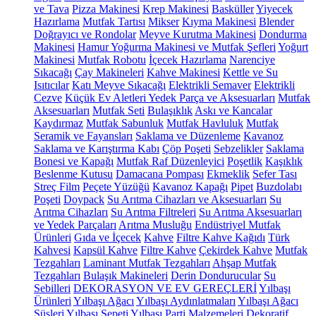
ve Tava
Pizza Makinesi
Krep Makinesi
Basküller
Yiyecek
Hazırlama
Mutfak Tartısı
Mikser
Kıyma Makinesi
Blender
Doğrayıcı ve Rondolar
Meyve Kurutma Makinesi
Dondurma
Makinesi
Hamur Yoğurma Makinesi ve Mutfak Şefleri
Yoğurt
Makinesi
Mutfak Robotu
İçecek Hazırlama
Narenciye
Sıkacağı
Çay Makineleri
Kahve Makinesi
Kettle ve Su
Isıtıcılar
Katı Meyve Sıkacağı
Elektrikli Semaver
Elektrikli
Cezve
Küçük Ev Aletleri Yedek Parça ve Aksesuarları
Mutfak
Aksesuarları
Mutfak Seti
Bulaşıklık
Askı ve Kancalar
Kaydırmaz
Mutfak Sabunluk
Mutfak Havluluk
Mutfak
Seramik ve Fayansları
Saklama ve Düzenleme
Kavanoz
Saklama ve Karıştırma Kabı
Çöp Poşeti
Sebzelikler
Saklama
Bonesi ve Kapağı
Mutfak Raf Düzenleyici
Poşetlik
Kaşıklık
Beslenme Kutusu
Damacana Pompası
Ekmeklik
Sefer Tası
Streç Film
Peçete Yüzüğü
Kavanoz Kapağı
Pipet
Buzdolabı
Poşeti
Doypack
Su Arıtma Cihazları ve Aksesuarları
Su
Arıtma Cihazları
Su Arıtma Filtreleri
Su Arıtma Aksesuarları
ve Yedek Parçaları
Arıtma Musluğu
Endüstriyel Mutfak
Ürünleri
Gıda ve İçecek
Kahve
Filtre Kahve Kağıdı
Türk
Kahvesi
Kapsül Kahve
Filtre Kahve
Çekirdek Kahve
Mutfak
Tezgahları
Laminant Mutfak Tezgahları
Ahşap Mutfak
Tezgahları
Bulaşık Makineleri
Derin Dondurucular
Su
Sebilleri
DEKORASYON VE EV GEREÇLERİ
Yılbaşı
Ürünleri
Yılbaşı Ağacı
Yılbaşı Aydınlatmaları
Yılbaşı Ağacı
Süsleri
Yılbaşı Sepeti
Yılbaşı Parti Malzemeleri
Dekoratif