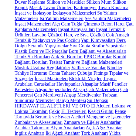
Duvar Kaplama
Silikon ve Mastikler
Silikon
Mum Silikon
Köpük
Mastik
Tavan Ürünleri
Kartonpiyer
Tavan Kaplama
İnşaat ve İzolasyon
İzolasyon Malzemeleri
Su Yalıtım
Malzemeleri
Isı Yalıtım Malzemeleri
Ses Yalıtım Malzemeleri
İnşaat Malzemeleri
Alçı
Cam Tuğla
Çimento
Beton Harcı
Çatı
Kaplama Malzemeleri
İnşaat Kimyasalları
İnşaat Temizlik
Ürünleri
Lavabo Çözücü
Harç ve Sıva Çözücü
Çok Amaçlı
Temizlik
Yağlayıcı ve Pas Çözücü
Yapı Kimyasalları
Derz
Dolgu
Seramik Yapıştırıcılar
Sıvı Conta
Strafor Yapıştırılar
Plastik Boru ve Ek Parçalar
Boru Bağlantı ve Aksesuarları
Temiz Su Boruları
Atık Su Boruları
PPRC Borular
Kombi
Bağlantı Boruları
Tesisat Tamir ve Bağlantı Malzemeleri
Musluk Uzatma
Regülatörler
Valfler ve Vanalar
Nipeller
Tahliye Hortumu
Conta
Taharet Çubuğu
Fittings
Tıpalar ve
Süzgeçler
İnşaat Makineleri
Elektrikli Vinçler
Taşıma
Arabaları
Caraskallar
Havlupanlar
Ahşaplar
Masif Paneller
Keresteler
Ahşap Seperatörler
Ahşap Çatı Malzemeleri
Çatı
Penceresi
Çatı Merdiveni
Ahşap Merdivenler
Trabzan
Sundurma
Menfezler
Banyo Menfezi
Su Deposu
HIRDAVAT EL ALETLERİ VE OTO
El Aletleri
Lokma ve
Lokma Takımları
Çekiç
El Testereleri
Kesici Grubu
Pense
Tornavida
Seramik ve Sıvacı Aletleri
Mengene ve İşkenceler
Zımbalar ve Aksesuarları
Zımpara ve Eğeler
Anahtarlar
Anahtar Takımları
Alyan Anahtarları
Açık Ağız Anahtar
İngiliz Anahtarı
İki Ağızlı Anahtar
Tork Anahtarı
Yıldız