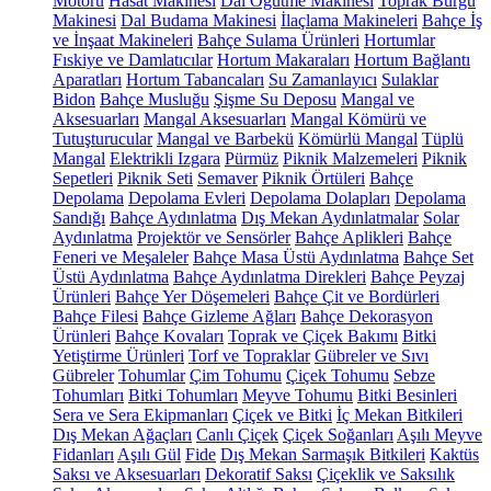
Motoru
Hasat Makinesi
Dal Öğütme Makinesi
Toprak Burgu
Makinesi
Dal Budama Makinesi
İlaçlama Makineleri
Bahçe İş
ve İnşaat Makineleri
Bahçe Sulama Ürünleri
Hortumlar
Fıskiye ve Damlatıcılar
Hortum Makaraları
Hortum Bağlantı
Aparatları
Hortum Tabancaları
Su Zamanlayıcı
Sulaklar
Bidon
Bahçe Musluğu
Şişme Su Deposu
Mangal ve
Aksesuarları
Mangal Aksesuarları
Mangal Kömürü ve
Tutuşturucular
Mangal ve Barbekü
Kömürlü Mangal
Tüplü
Mangal
Elektrikli Izgara
Pürmüz
Piknik Malzemeleri
Piknik
Sepetleri
Piknik Seti
Semaver
Piknik Örtüleri
Bahçe
Depolama
Depolama Evleri
Depolama Dolapları
Depolama
Sandığı
Bahçe Aydınlatma
Dış Mekan Aydınlatmalar
Solar
Aydınlatma
Projektör ve Sensörler
Bahçe Aplikleri
Bahçe
Feneri ve Meşaleler
Bahçe Masa Üstü Aydınlatma
Bahçe Set
Üstü Aydınlatma
Bahçe Aydınlatma Direkleri
Bahçe Peyzaj
Ürünleri
Bahçe Yer Döşemeleri
Bahçe Çit ve Bordürleri
Bahçe Filesi
Bahçe Gizleme Ağları
Bahçe Dekorasyon
Ürünleri
Bahçe Kovaları
Toprak ve Çiçek Bakımı
Bitki
Yetiştirme Ürünleri
Torf ve Topraklar
Gübreler ve Sıvı
Gübreler
Tohumlar
Çim Tohumu
Çiçek Tohumu
Sebze
Tohumları
Bitki Tohumları
Meyve Tohumu
Bitki Besinleri
Sera ve Sera Ekipmanları
Çiçek ve Bitki
İç Mekan Bitkileri
Dış Mekan Ağaçları
Canlı Çiçek
Çiçek Soğanları
Aşılı Meyve
Fidanları
Aşılı Gül
Fide
Dış Mekan Sarmaşık Bitkileri
Kaktüs
Saksı ve Aksesuarları
Dekoratif Saksı
Çiçeklik ve Saksılık