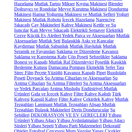
Hazırlama
Mutfak Tartısı
Mikser
Kıyma Makinesi
Blender
Doğrayıcı ve Rondolar
Meyve Kurutma Makinesi
Dondurma
Makinesi
Hamur Yoğurma Makinesi ve Mutfak Şefleri
Yoğurt
Makinesi
Mutfak Robotu
İçecek Hazırlama
Narenciye
Sıkacağı
Çay Makineleri
Kahve Makinesi
Kettle ve Su
Isıtıcılar
Katı Meyve Sıkacağı
Elektrikli Semaver
Elektrikli
Cezve
Küçük Ev Aletleri Yedek Parça ve Aksesuarları
Mutfak
Aksesuarları
Mutfak Seti
Bulaşıklık
Askı ve Kancalar
Kaydırmaz
Mutfak Sabunluk
Mutfak Havluluk
Mutfak
Seramik ve Fayansları
Saklama ve Düzenleme
Kavanoz
Saklama ve Karıştırma Kabı
Çöp Poşeti
Sebzelikler
Saklama
Bonesi ve Kapağı
Mutfak Raf Düzenleyici
Poşetlik
Kaşıklık
Beslenme Kutusu
Damacana Pompası
Ekmeklik
Sefer Tası
Streç Film
Peçete Yüzüğü
Kavanoz Kapağı
Pipet
Buzdolabı
Poşeti
Doypack
Su Arıtma Cihazları ve Aksesuarları
Su
Arıtma Cihazları
Su Arıtma Filtreleri
Su Arıtma Aksesuarları
ve Yedek Parçaları
Arıtma Musluğu
Endüstriyel Mutfak
Ürünleri
Gıda ve İçecek
Kahve
Filtre Kahve Kağıdı
Türk
Kahvesi
Kapsül Kahve
Filtre Kahve
Çekirdek Kahve
Mutfak
Tezgahları
Laminant Mutfak Tezgahları
Ahşap Mutfak
Tezgahları
Bulaşık Makineleri
Derin Dondurucular
Su
Sebilleri
DEKORASYON VE EV GEREÇLERİ
Yılbaşı
Ürünleri
Yılbaşı Ağacı
Yılbaşı Aydınlatmaları
Yılbaşı Ağacı
Süsleri
Yılbaşı Sepeti
Yılbaşı Parti Malzemeleri
Dekoratif
Objeler
Fotoğraf Çerçevesi
Mum
Vazolar
Yapay Çiçekler