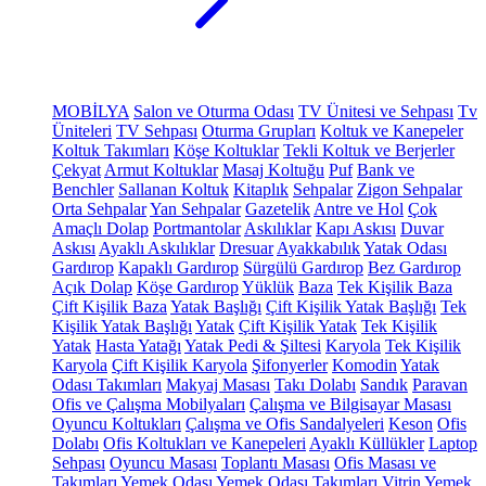
MOBİLYA
Salon ve Oturma Odası
TV Ünitesi ve Sehpası
Tv
Üniteleri
TV Sehpası
Oturma Grupları
Koltuk ve Kanepeler
Koltuk Takımları
Köşe Koltuklar
Tekli Koltuk ve Berjerler
Çekyat
Armut Koltuklar
Masaj Koltuğu
Puf
Bank ve
Benchler
Sallanan Koltuk
Kitaplık
Sehpalar
Zigon Sehpalar
Orta Sehpalar
Yan Sehpalar
Gazetelik
Antre ve Hol
Çok
Amaçlı Dolap
Portmantolar
Askılıklar
Kapı Askısı
Duvar
Askısı
Ayaklı Askılıklar
Dresuar
Ayakkabılık
Yatak Odası
Gardırop
Kapaklı Gardırop
Sürgülü Gardırop
Bez Gardırop
Açık Dolap
Köşe Gardırop
Yüklük
Baza
Tek Kişilik Baza
Çift Kişilik Baza
Yatak Başlığı
Çift Kişilik Yatak Başlığı
Tek
Kişilik Yatak Başlığı
Yatak
Çift Kişilik Yatak
Tek Kişilik
Yatak
Hasta Yatağı
Yatak Pedi & Şiltesi
Karyola
Tek Kişilik
Karyola
Çift Kişilik Karyola
Şifonyerler
Komodin
Yatak
Odası Takımları
Makyaj Masası
Takı Dolabı
Sandık
Paravan
Ofis ve Çalışma Mobilyaları
Çalışma ve Bilgisayar Masası
Oyuncu Koltukları
Çalışma ve Ofis Sandalyeleri
Keson
Ofis
Dolabı
Ofis Koltukları ve Kanepeleri
Ayaklı Küllükler
Laptop
Sehpası
Oyuncu Masası
Toplantı Masası
Ofis Masası ve
Takımları
Yemek Odası
Yemek Odası Takımları
Vitrin
Yemek