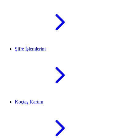
Şifre İşlemlerim
Koçtaş Kartım