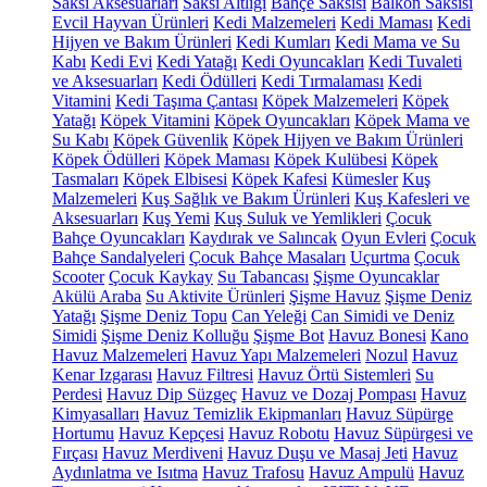
Saksı Aksesuarları
Saksı Altlığı
Bahçe Saksısı
Balkon Saksısı
Evcil Hayvan Ürünleri
Kedi Malzemeleri
Kedi Maması
Kedi
Hijyen ve Bakım Ürünleri
Kedi Kumları
Kedi Mama ve Su
Kabı
Kedi Evi
Kedi Yatağı
Kedi Oyuncakları
Kedi Tuvaleti
ve Aksesuarları
Kedi Ödülleri
Kedi Tırmalaması
Kedi
Vitamini
Kedi Taşıma Çantası
Köpek Malzemeleri
Köpek
Yatağı
Köpek Vitamini
Köpek Oyuncakları
Köpek Mama ve
Su Kabı
Köpek Güvenlik
Köpek Hijyen ve Bakım Ürünleri
Köpek Ödülleri
Köpek Maması
Köpek Kulübesi
Köpek
Tasmaları
Köpek Elbisesi
Köpek Kafesi
Kümesler
Kuş
Malzemeleri
Kuş Sağlık ve Bakım Ürünleri
Kuş Kafesleri ve
Aksesuarları
Kuş Yemi
Kuş Suluk ve Yemlikleri
Çocuk
Bahçe Oyuncakları
Kaydırak ve Salıncak
Oyun Evleri
Çocuk
Bahçe Sandalyeleri
Çocuk Bahçe Masaları
Uçurtma
Çocuk
Scooter
Çocuk Kaykay
Su Tabancası
Şişme Oyuncaklar
Akülü Araba
Su Aktivite Ürünleri
Şişme Havuz
Şişme Deniz
Yatağı
Şişme Deniz Topu
Can Yeleği
Can Simidi ve Deniz
Simidi
Şişme Deniz Kolluğu
Şişme Bot
Havuz Bonesi
Kano
Havuz Malzemeleri
Havuz Yapı Malzemeleri
Nozul
Havuz
Kenar Izgarası
Havuz Filtresi
Havuz Örtü Sistemleri
Su
Perdesi
Havuz Dip Süzgeç
Havuz ve Dozaj Pompası
Havuz
Kimyasalları
Havuz Temizlik Ekipmanları
Havuz Süpürge
Hortumu
Havuz Kepçesi
Havuz Robotu
Havuz Süpürgesi ve
Fırçası
Havuz Merdiveni
Havuz Duşu ve Masaj Jeti
Havuz
Aydınlatma ve Isıtma
Havuz Trafosu
Havuz Ampulü
Havuz