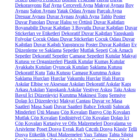
Dekorasyonu
Raf
Ayna
Çerçeveli Ayna
Makyaj Aynası
Boy
Aynası
Salon Aynası
Yatak Odası Aynası
Parçalı Ayna
Dresuar Aynası
Duvar Aynası
Ayaklı Ayna
Tablo
Poster
Duvar Panoları
Duvar Halısı ve Örtüsü
Duvar Kağıtları
Boyanabilir Duvar Kağıtları
3 Boyutlu Duvar Kağıtları
Duvar
Stickerları ve Etiketleri
Dekoratif Duvar Kağıtları
Yapışkanlı
Folyolar
Çocuk Odası Duvar Stickerları
Çocuk Odası Duvar
Kağıtları
Duvar Kağıdı Yapıştırıcısı
Poster Duvar Kağıtları
Ev
Düzenleme ve Saklama
Sepetler
Mutfak Sepeti
Çok Amaçlı
Sepetler
Dekoratif Sepetler
Çamaşır Sepetleri
Kutular
Makyaj
Kutusu ve Organizerleri
Plastik Kutular
Kumaş Kutular
Ayakkabı Kutuları
Oyuncak Kutuları
Saklama Kutusu
Dekoratif Kutu
Takı Kutusu
Çamaşır Kurutma Askısı
Saklama Hurçları
Hurçlar
Vakumlu Hurçlar
Halı Hurcu
Askılar
Elbise ve Aksesuar Askıları
Dekoratif Askılar
Kapı
Arkası Askıları
Yapışkanlı Askılar
Vestiyer Askısı
Takı Askısı
Bavul İçi Düzenleyici
Kurutma Makinesi Topu
Şemsiye
Dolap İçi Düzenleyici
Makyaj Çantası
Duvar ve Masa
Saatleri
Masa Saati
Duvar Saatleri
Bahçe Tekstili
Salıncak
Minderleri
Ütü Masası
Çöp Kovaları
Banyo Çöp Kovaları
Mutfak Çöp Kovaları
Endüstriyel Çöp Kovaları
Dolap İçi
Çöp Kovaları
Kırtasiye ve Ofis Malzemeleri
Dosyalama ve
Arşivleme
Poşet Dosya
Evrak Rafı
Çıtçıtlı Dosya
Klasör
Telli
Dosya
Etiketlik
Okul Malzemeleri
Yazı Tahtası
Tahta Silgisi