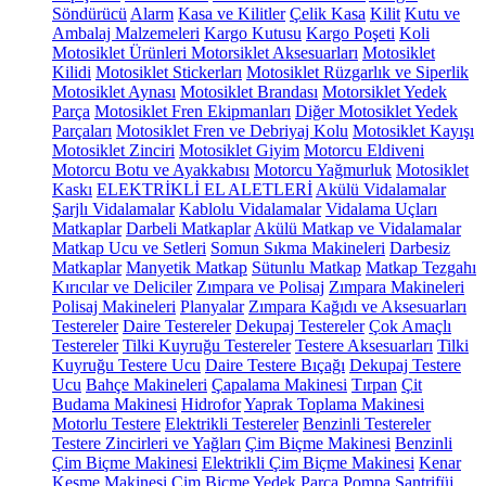
Söndürücü
Alarm
Kasa ve Kilitler
Çelik Kasa
Kilit
Kutu ve
Ambalaj Malzemeleri
Kargo Kutusu
Kargo Poşeti
Koli
Motosiklet Ürünleri
Motorsiklet Aksesuarları
Motosiklet
Kilidi
Motosiklet Stickerları
Motosiklet Rüzgarlık ve Siperlik
Motosiklet Aynası
Motosiklet Brandası
Motorsiklet Yedek
Parça
Motosiklet Fren Ekipmanları
Diğer Motosiklet Yedek
Parçaları
Motosiklet Fren ve Debriyaj Kolu
Motosiklet Kayışı
Motosiklet Zinciri
Motosiklet Giyim
Motorcu Eldiveni
Motorcu Botu ve Ayakkabısı
Motorcu Yağmurluk
Motosiklet
Kaskı
ELEKTRİKLİ EL ALETLERİ
Akülü Vidalamalar
Şarjlı Vidalamalar
Kablolu Vidalamalar
Vidalama Uçları
Matkaplar
Darbeli Matkaplar
Akülü Matkap ve Vidalamalar
Matkap Ucu ve Setleri
Somun Sıkma Makineleri
Darbesiz
Matkaplar
Manyetik Matkap
Sütunlu Matkap
Matkap Tezgahı
Kırıcılar ve Deliciler
Zımpara ve Polisaj
Zımpara Makineleri
Polisaj Makineleri
Planyalar
Zımpara Kağıdı ve Aksesuarları
Testereler
Daire Testereler
Dekupaj Testereler
Çok Amaçlı
Testereler
Tilki Kuyruğu Testereler
Testere Aksesuarları
Tilki
Kuyruğu Testere Ucu
Daire Testere Bıçağı
Dekupaj Testere
Ucu
Bahçe Makineleri
Çapalama Makinesi
Tırpan
Çit
Budama Makinesi
Hidrofor
Yaprak Toplama Makinesi
Motorlu Testere
Elektrikli Testereler
Benzinli Testereler
Testere Zincirleri ve Yağları
Çim Biçme Makinesi
Benzinli
Çim Biçme Makinesi
Elektrikli Çim Biçme Makinesi
Kenar
Kesme Makinesi
Çim Biçme Yedek Parça
Pompa
Santrifüj