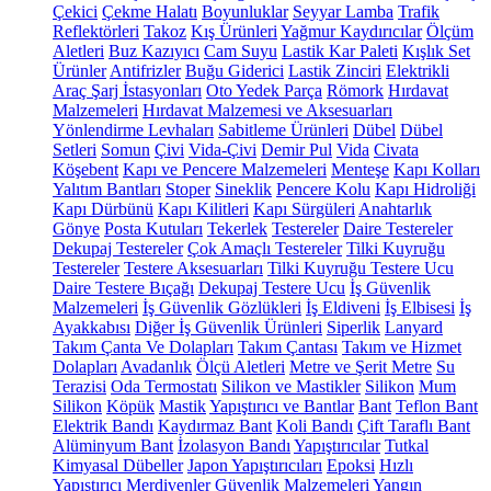
Çekici
Çekme Halatı
Boyunluklar
Seyyar Lamba
Trafik
Reflektörleri
Takoz
Kış Ürünleri
Yağmur Kaydırıcılar
Ölçüm
Aletleri
Buz Kazıyıcı
Cam Suyu
Lastik Kar Paleti
Kışlık Set
Ürünler
Antifrizler
Buğu Giderici
Lastik Zinciri
Elektrikli
Araç Şarj İstasyonları
Oto Yedek Parça
Römork
Hırdavat
Malzemeleri
Hırdavat Malzemesi ve Aksesuarları
Yönlendirme Levhaları
Sabitleme Ürünleri
Dübel
Dübel
Setleri
Somun
Çivi
Vida-Çivi
Demir Pul
Vida
Civata
Köşebent
Kapı ve Pencere Malzemeleri
Menteşe
Kapı Kolları
Yalıtım Bantları
Stoper
Sineklik
Pencere Kolu
Kapı Hidroliği
Kapı Dürbünü
Kapı Kilitleri
Kapı Sürgüleri
Anahtarlık
Gönye
Posta Kutuları
Tekerlek
Testereler
Daire Testereler
Dekupaj Testereler
Çok Amaçlı Testereler
Tilki Kuyruğu
Testereler
Testere Aksesuarları
Tilki Kuyruğu Testere Ucu
Daire Testere Bıçağı
Dekupaj Testere Ucu
İş Güvenlik
Malzemeleri
İş Güvenlik Gözlükleri
İş Eldiveni
İş Elbisesi
İş
Ayakkabısı
Diğer İş Güvenlik Ürünleri
Siperlik
Lanyard
Takım Çanta Ve Dolapları
Takım Çantası
Takım ve Hizmet
Dolapları
Avadanlık
Ölçü Aletleri
Metre ve Şerit Metre
Su
Terazisi
Oda Termostatı
Silikon ve Mastikler
Silikon
Mum
Silikon
Köpük
Mastik
Yapıştırıcı ve Bantlar
Bant
Teflon Bant
Elektrik Bandı
Kaydırmaz Bant
Koli Bandı
Çift Taraflı Bant
Alüminyum Bant
İzolasyon Bandı
Yapıştırıcılar
Tutkal
Kimyasal Dübeller
Japon Yapıştırıcıları
Epoksi
Hızlı
Yapıştırıcı
Merdivenler
Güvenlik Malzemeleri
Yangın