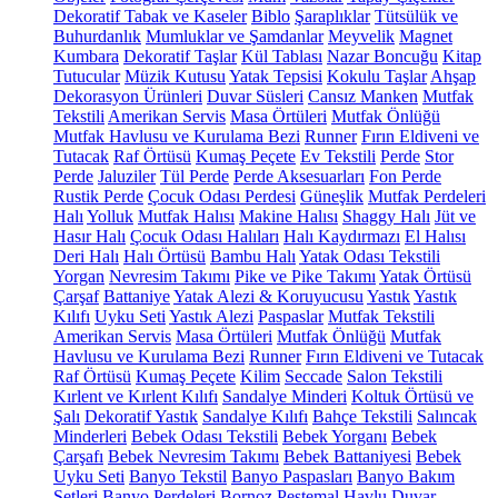
Dekoratif Tabak ve Kaseler
Biblo
Şaraplıklar
Tütsülük ve
Buhurdanlık
Mumluklar ve Şamdanlar
Meyvelik
Magnet
Kumbara
Dekoratif Taşlar
Kül Tablası
Nazar Boncuğu
Kitap
Tutucular
Müzik Kutusu
Yatak Tepsisi
Kokulu Taşlar
Ahşap
Dekorasyon Ürünleri
Duvar Süsleri
Cansız Manken
Mutfak
Tekstili
Amerikan Servis
Masa Örtüleri
Mutfak Önlüğü
Mutfak Havlusu ve Kurulama Bezi
Runner
Fırın Eldiveni ve
Tutacak
Raf Örtüsü
Kumaş Peçete
Ev Tekstili
Perde
Stor
Perde
Jaluziler
Tül Perde
Perde Aksesuarları
Fon Perde
Rustik Perde
Çocuk Odası Perdesi
Güneşlik
Mutfak Perdeleri
Halı
Yolluk
Mutfak Halısı
Makine Halısı
Shaggy Halı
Jüt ve
Hasır Halı
Çocuk Odası Halıları
Halı Kaydırmazı
El Halısı
Deri Halı
Halı Örtüsü
Bambu Halı
Yatak Odası Tekstili
Yorgan
Nevresim Takımı
Pike ve Pike Takımı
Yatak Örtüsü
Çarşaf
Battaniye
Yatak Alezi & Koruyucusu
Yastık
Yastık
Kılıfı
Uyku Seti
Yastık Alezi
Paspaslar
Mutfak Tekstili
Amerikan Servis
Masa Örtüleri
Mutfak Önlüğü
Mutfak
Havlusu ve Kurulama Bezi
Runner
Fırın Eldiveni ve Tutacak
Raf Örtüsü
Kumaş Peçete
Kilim
Seccade
Salon Tekstili
Kırlent ve Kırlent Kılıfı
Sandalye Minderi
Koltuk Örtüsü ve
Şalı
Dekoratif Yastık
Sandalye Kılıfı
Bahçe Tekstili
Salıncak
Minderleri
Bebek Odası Tekstili
Bebek Yorganı
Bebek
Çarşafı
Bebek Nevresim Takımı
Bebek Battaniyesi
Bebek
Uyku Seti
Banyo Tekstil
Banyo Paspasları
Banyo Bakım
Setleri
Banyo Perdeleri
Bornoz
Peştemal
Havlu
Duvar