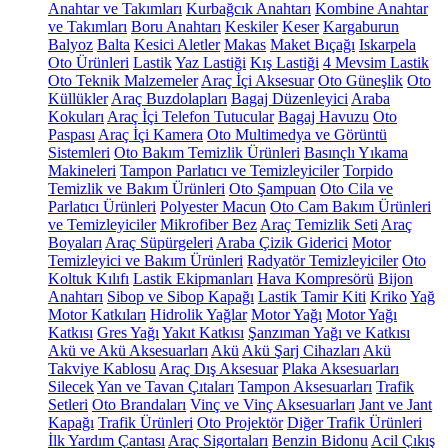
Anahtar ve Takımları
Kurbağcık Anahtarı
Kombine Anahtar
ve Takımları
Boru Anahtarı
Keskiler
Keser
Kargaburun
Balyoz
Balta
Kesici Aletler
Makas
Maket Bıçağı
Iskarpela
Oto Ürünleri
Lastik
Yaz Lastiği
Kış Lastiği
4 Mevsim Lastik
Oto Teknik Malzemeler
Araç İçi Aksesuar
Oto Güneşlik
Oto
Küllükler
Araç Buzdolapları
Bagaj Düzenleyici
Araba
Kokuları
Araç İçi Telefon Tutucular
Bagaj Havuzu
Oto
Paspası
Araç İçi Kamera
Oto Multimedya ve Görüntü
Sistemleri
Oto Bakım Temizlik Ürünleri
Basınçlı Yıkama
Makineleri
Tampon Parlatıcı ve Temizleyiciler
Torpido
Temizlik ve Bakım Ürünleri
Oto Şampuan
Oto Cila ve
Parlatıcı Ürünleri
Polyester Macun
Oto Cam Bakım Ürünleri
ve Temizleyiciler
Mikrofiber Bez
Araç Temizlik Seti
Araç
Boyaları
Araç Süpürgeleri
Araba Çizik Giderici
Motor
Temizleyici ve Bakım Ürünleri
Radyatör Temizleyiciler
Oto
Koltuk Kılıfı
Lastik Ekipmanları
Hava Kompresörü
Bijon
Anahtarı
Sibop ve Sibop Kapağı
Lastik Tamir Kiti
Kriko
Yağ
Motor Katkıları
Hidrolik Yağlar
Motor Yağı
Motor Yağı
Katkısı
Gres Yağı
Yakıt Katkısı
Şanzıman Yağı ve Katkısı
Akü ve Akü Aksesuarları
Akü
Akü Şarj Cihazları
Akü
Takviye Kablosu
Araç Dış Aksesuar
Plaka Aksesuarları
Silecek
Yan ve Tavan Çıtaları
Tampon Aksesuarları
Trafik
Setleri
Oto Brandaları
Vinç ve Vinç Aksesuarları
Jant ve Jant
Kapağı
Trafik Ürünleri
Oto Projektör
Diğer Trafik Ürünleri
İlk Yardım Çantası
Araç Sigortaları
Benzin Bidonu
Acil Çıkış