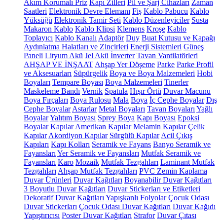
Akım Korumalı Priz
Kapı Zilleri
Pil ve Şarj Cihazları
Zaman
Saatleri
Elektronik Devre Elemanı
Fiş
Kablo Pabucu
Kablo
Yüksüğü
Elektronik Tamir Seti
Kablo Düzenleyiciler
Susta
Makaron Kablo
Kablo Klipsi
Klemens
Kroşe
Kablo
Toplayıcı
Kablo Kanalı
Adaptör
Duy
Buat Kutusu ve Kapağı
Aydınlatma Halatları ve Zincirleri
Enerji Sistemleri
Güneş
Paneli
Lityum Akü
Jel Akü
İnverter
Tavan Vantilatörleri
AHŞAP VE İNŞAAT
Ahşap Yer Döşeme
Parke
Parke Profil
ve Aksesuarları
Süpürgelik
Boya ve Boya Malzemeleri
Hobi
Boyaları
Tempare Boyası
Boya Malzemeleri
Tinerler
Maskeleme Bandı
Vernik
Spatula
Hışır Örtü
Duvar Macunu
Boya Fırçaları
Boya Rulosu
Mala
Boya
İç Cephe Boyalar
Dış
Cephe Boyalar
Astarlar
Metal Boyaları
Tavan Boyaları
Yağlı
Boyalar
Yalıtım Boyası
Sprey Boya
Kapı Boyası
Epoksi
Boyalar
Kapılar
Amerikan Kapılar
Melamin Kapılar
Çelik
Kapılar
Akordiyon Kapılar
Sürgülü Kapılar
Acil Çıkış
Kapıları
Kapı Kolları
Seramik ve Fayans
Banyo Seramik ve
Fayansları
Yer Seramik ve Fayansları
Mutfak Seramik ve
Fayansları
Karo
Mozaik
Mutfak Tezgahları
Laminant Mutfak
Tezgahları
Ahşap Mutfak Tezgahları
PVC Zemin Kaplama
Duvar Ürünleri
Duvar Kağıtları
Boyanabilir Duvar Kağıtları
3 Boyutlu Duvar Kağıtları
Duvar Stickerları ve Etiketleri
Dekoratif Duvar Kağıtları
Yapışkanlı Folyolar
Çocuk Odası
Duvar Stickerları
Çocuk Odası Duvar Kağıtları
Duvar Kağıdı
Yapıştırıcısı
Poster Duvar Kağıtları
Strafor
Duvar Çıtası