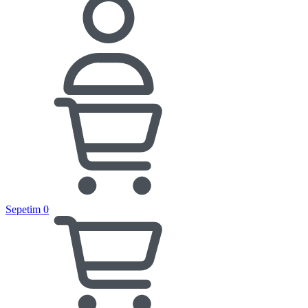
Sepetim
0