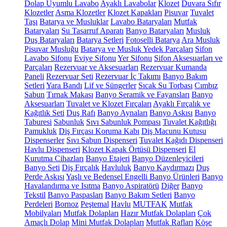
Dolap Uyumlu Lavabo
Ayaklı Lavabolar
Klozet
Duvara Sıfır
Klozetler
Asma Klozetler
Klozet Kapakları
Pisuvar
Tuvalet
Taşı
Batarya ve Musluklar
Lavabo Bataryaları
Mutfak
Bataryaları
Su Tasarruf Aparatı
Banyo Bataryaları
Musluk
Duş Bataryaları
Batarya Setleri
Fotoselli Batarya
Ara Musluk
Pisuvar Musluğu
Batarya ve Musluk Yedek Parçaları
Sifon
Lavabo Sifonu
Eviye Sifonu
Yer Sifonu
Sifon Aksesuarları ve
Parçaları
Rezervuar ve Aksesuarları
Rezervuar Kumanda
Paneli
Rezervuar Seti
Rezervuar İç Takımı
Banyo Bakım
Setleri
Yara Bandı
Lif ve Süngerler
Sıcak Su Torbası
Cımbız
Sabun
Tırnak Makası
Banyo Seramik ve Fayansları
Banyo
Aksesuarları
Tuvalet ve Klozet Fırçaları
Ayaklı Fırçalık ve
Kağıtlık Seti
Duş Rafı
Banyo Aynaları
Banyo Askısı
Banyo
Taburesi
Sabunluk
Sıvı Sabunluk Pompası
Tuvalet Kağıtlığı
Pamukluk
Diş Fırçası Koruma Kabı
Diş Macunu Kutusu
Dispenserler
Sıvı Sabun Dispenseri
Tuvalet Kağıdı Dispenseri
Havlu Dispenseri
Klozet Kapak Örtüsü Dispenseri
El
Kurutma Cihazları
Banyo Etajeri
Banyo Düzenleyicileri
Banyo Seti
Diş Fırçalık
Havluluk
Banyo Kaydırmazı
Duş
Perde Askısı
Yaşlı ve Bedensel Engelli Banyo Ürünleri
Banyo
Havalandırma ve Isıtma
Banyo Aspiratörü
Diğer
Banyo
Tekstil
Banyo Paspasları
Banyo Bakım Setleri
Banyo
Perdeleri
Bornoz
Peştemal
Havlu
MUTFAK
Mutfak
Mobilyaları
Mutfak Dolapları
Hazır Mutfak Dolapları
Çok
Amaçlı Dolap
Mini Mutfak Dolapları
Mutfak Rafları
Köşe