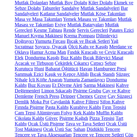
Mutfak Dolapları
Mutfak Boy Dolabı
Kiler Dolabı
Ekmek ve
Sebze Dolabı
Tabureler
Sandalye
Mutfak Sandalyeleri
Bar
Sandalyeleri
Katlanır Sandalyeler
Mutfak Köşe Takımları
Masa ve Masa Takımları
Yemek Masası ve Takımları
Mutfak
Masası ve Takımları
Eviye
Mutfak Bataryaları
Mutfak
Gereçleri
Kesme Tahtası
Rende
Servis Gereçleri
Patates Ezici
Manuel Kıyma Makinesi
Krema Pompası
Dilimleyici
Doğrayıcı
Yumurta Fırçası
Bıçak ve Bıçak Setleri
Yağ
Sıçratmaz
Soyucu, Oyacak
Ölçü Kabı ve Kaşığı
Merdane ve
Oklava
Hamur Açma Matı
Fındık Kıracağı ve Ceviz Kıracağı
Elek
Dondurma Kaşığı
Buz Kalıbı
Bıçak Bileyici Masat
Açacak ve Tirbuşon
Çekirdek Çıkarıcı
Çırpıcı
Sebze
Kurutucu
Huni
Baharat Öğütücü
Havan
Hamburger Presi
Sarımsak Ezici
Kaşık ve Kepçe Altlığı
Bıçak Standı
Süzgeç
Nihale
İçli Köfte Aparatı
Yumurta Zamanlayıcı
Dondurma
Kalıbı
Buz Kovası
Et Dövme Aleti
Sarma Makinesi
Kahve
Değirmenleri
Limon Sıkacağı
Pişirme Grubu
Çay ve Kahve
Demleme
French Press
Dripper
Chemex
Cezve
Çay Süzgeci
Demlik
Moka Pot
Çaydanlık
Kahve Filtresi
Sifon Kahve
Fırında Pişirme
Pasta Kalıbı
Kurabiye Kalıbı
Fırın Tepsisi
Cam Tepsi
Alüminyum Folyo
Kek Kalıbı
Muffin Kalıbı
Çikolata Kalıbı
Güveç
Pişirme Kağıdı
Pizza Tepsisi
Tart
Kalıbı
Ocak Üstü Pişirme
Tava ve Tava Setleri
Ocak Üstü
Tost Makinesi
Ocak Üstü Sac
Sahan
Düdüklü Tencere
Tencere ve Tava Aksesuarları
Tencere ve Tencere Setleri
Çöp