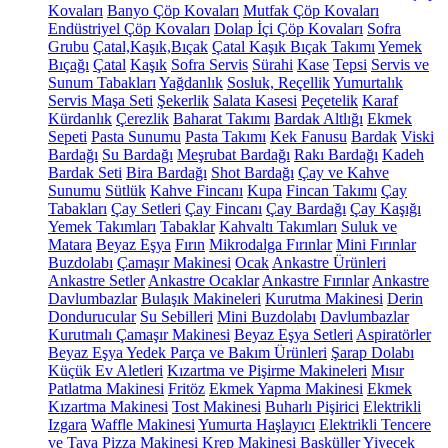
Kovaları
Banyo Çöp Kovaları
Mutfak Çöp Kovaları
Endüstriyel Çöp Kovaları
Dolap İçi Çöp Kovaları
Sofra
Grubu
Çatal,Kaşık,Bıçak
Çatal Kaşık Bıçak Takımı
Yemek
Bıçağı
Çatal
Kaşık
Sofra Servis
Sürahi
Kase
Tepsi
Servis ve
Sunum Tabakları
Yağdanlık
Sosluk, Reçellik
Yumurtalık
Servis Maşa Seti
Şekerlik
Salata Kasesi
Peçetelik
Karaf
Kürdanlık
Çerezlik
Baharat Takımı
Bardak Altlığı
Ekmek
Sepeti
Pasta Sunumu
Pasta Takımı
Kek Fanusu
Bardak
Viski
Bardağı
Su Bardağı
Meşrubat Bardağı
Rakı Bardağı
Kadeh
Bardak Seti
Bira Bardağı
Shot Bardağı
Çay ve Kahve
Sunumu
Sütlük
Kahve Fincanı
Kupa
Fincan Takımı
Çay
Tabakları
Çay Setleri
Çay Fincanı
Çay Bardağı
Çay Kaşığı
Yemek Takımları
Tabaklar
Kahvaltı Takımları
Suluk ve
Matara
Beyaz Eşya
Fırın
Mikrodalga Fırınlar
Mini Fırınlar
Buzdolabı
Çamaşır Makinesi
Ocak
Ankastre Ürünleri
Ankastre Setler
Ankastre Ocaklar
Ankastre Fırınlar
Ankastre
Davlumbazlar
Bulaşık Makineleri
Kurutma Makinesi
Derin
Dondurucular
Su Sebilleri
Mini Buzdolabı
Davlumbazlar
Kurutmalı Çamaşır Makinesi
Beyaz Eşya Setleri
Aspiratörler
Beyaz Eşya Yedek Parça ve Bakım Ürünleri
Şarap Dolabı
Küçük Ev Aletleri
Kızartma ve Pişirme Makineleri
Mısır
Patlatma Makinesi
Fritöz
Ekmek Yapma Makinesi
Ekmek
Kızartma Makinesi
Tost Makinesi
Buharlı Pişirici
Elektrikli
Izgara
Waffle Makinesi
Yumurta Haşlayıcı
Elektrikli Tencere
ve Tava
Pizza Makinesi
Krep Makinesi
Basküller
Yiyecek