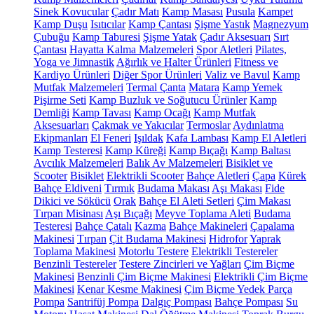
Sinek Kovucular
Çadır Matı
Kamp Masası
Pusula
Kampet
Kamp Duşu
Isıtıcılar
Kamp Çantası
Şişme Yastık
Magnezyum
Çubuğu
Kamp Taburesi
Şişme Yatak
Çadır Aksesuarı
Sırt
Çantası
Hayatta Kalma Malzemeleri
Spor Aletleri
Pilates,
Yoga ve Jimnastik
Ağırlık ve Halter Ürünleri
Fitness ve
Kardiyo Ürünleri
Diğer Spor Ürünleri
Valiz ve Bavul
Kamp
Mutfak Malzemeleri
Termal Çanta
Matara
Kamp Yemek
Pişirme Seti
Kamp Buzluk ve Soğutucu Ürünler
Kamp
Demliği
Kamp Tavası
Kamp Ocağı
Kamp Mutfak
Aksesuarları
Çakmak ve Yakıcılar
Termoslar
Aydınlatma
Ekipmanları
El Feneri
Işıldak
Kafa Lambası
Kamp El Aletleri
Kamp Testeresi
Kamp Küreği
Kamp Bıçağı
Kamp Baltası
Avcılık Malzemeleri
Balık Av Malzemeleri
Bisiklet ve
Scooter
Bisiklet
Elektrikli Scooter
Bahçe Aletleri
Çapa
Kürek
Bahçe Eldiveni
Tırmık
Budama Makası
Aşı Makası
Fide
Dikici ve Sökücü
Orak
Bahçe El Aleti Setleri
Çim Makası
Tırpan Misinası
Aşı Bıçağı
Meyve Toplama Aleti
Budama
Testeresi
Bahçe Çatalı
Kazma
Bahçe Makineleri
Çapalama
Makinesi
Tırpan
Çit Budama Makinesi
Hidrofor
Yaprak
Toplama Makinesi
Motorlu Testere
Elektrikli Testereler
Benzinli Testereler
Testere Zincirleri ve Yağları
Çim Biçme
Makinesi
Benzinli Çim Biçme Makinesi
Elektrikli Çim Biçme
Makinesi
Kenar Kesme Makinesi
Çim Biçme Yedek Parça
Pompa
Santrifüj Pompa
Dalgıç Pompası
Bahçe Pompası
Su