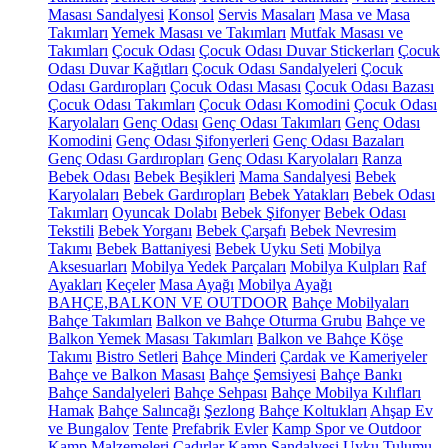
Masası Sandalyesi
Konsol
Servis Masaları
Masa ve Masa
Takımları
Yemek Masası ve Takımları
Mutfak Masası ve
Takımları
Çocuk Odası
Çocuk Odası Duvar Stickerları
Çocuk
Odası Duvar Kağıtları
Çocuk Odası Sandalyeleri
Çocuk
Odası Gardıropları
Çocuk Odası Masası
Çocuk Odası Bazası
Çocuk Odası Takımları
Çocuk Odası Komodini
Çocuk Odası
Karyolaları
Genç Odası
Genç Odası Takımları
Genç Odası
Komodini
Genç Odası Şifonyerleri
Genç Odası Bazaları
Genç Odası Gardıropları
Genç Odası Karyolaları
Ranza
Bebek Odası
Bebek Beşikleri
Mama Sandalyesi
Bebek
Karyolaları
Bebek Gardıropları
Bebek Yatakları
Bebek Odası
Takımları
Oyuncak Dolabı
Bebek Şifonyer
Bebek Odası
Tekstili
Bebek Yorganı
Bebek Çarşafı
Bebek Nevresim
Takımı
Bebek Battaniyesi
Bebek Uyku Seti
Mobilya
Aksesuarları
Mobilya Yedek Parçaları
Mobilya Kulpları
Raf
Ayakları
Keçeler
Masa Ayağı
Mobilya Ayağı
BAHÇE,BALKON VE OUTDOOR
Bahçe Mobilyaları
Bahçe Takımları
Balkon ve Bahçe Oturma Grubu
Bahçe ve
Balkon Yemek Masası Takımları
Balkon ve Bahçe Köşe
Takımı
Bistro Setleri
Bahçe Minderi
Çardak ve Kameriyeler
Bahçe ve Balkon Masası
Bahçe Şemsiyesi
Bahçe Bankı
Bahçe Sandalyeleri
Bahçe Sehpası
Bahçe Mobilya Kılıfları
Hamak
Bahçe Salıncağı
Şezlong
Bahçe Koltukları
Ahşap Ev
ve Bungalov
Tente
Prefabrik Evler
Kamp Spor ve Outdoor
Kamp Malzemeleri
Çadırlar
Kamp Sandalyesi
Uyku Tulumu