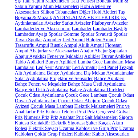
Şiş
Takı Yapım Malzemeleri
Takı Pensesi
Boncuk
Mum &
Sabun Yapımı
Mum Malzemeleri
Hobi Aletleri ve
Aksesuarları
Silikon Tabancaları
Diğer Hobi Aletleri
Taş
Boyama & Mozaik
AYDINLATMA VE ELEKTRİK
Ev
Aydınlatmaları
Avizeler
Sarkıt Avizeler
Plafonyer Avizeler
Lambaderler ve Aksesuarları
Lambader
Lambader Başlığı
Lambader Ayağı
Spotlar
Gömme Spotlar
Sıvaüstü Spotlar
Tavan Spotlar
Ampuller
Led Ampul
Halojen Ampul
Tasarruflu Ampul
Rustik Ampul
Akıllı Ampul
Floresan
Ampul
Abajurlar ve Aksesuarları
Abajur
Abajur Şapkaları
Abajur Ayaklığı
Fener ve Işıldaklar
Aplikler
Duvar Aplikleri
Tablo Aplikleri
Banyo Aplikleri
Lamba
Gece Lambaları
Masa
Lambaları
Led Şerit
Armatür
Led Armatür
Led Panel
Tezgah
Altı Aydınlatma
Bahçe Aydınlatma
Dış Mekan Aydınlatmalar
Solar Aydınlatma
Projektör ve Sensörler
Bahçe Aplikleri
Bahçe Feneri ve Meşaleler
Bahçe Masa Üstü Aydınlatma
Bahçe Set Üstü Aydınlatma
Bahçe Aydınlatma Direkleri
Çocuk Odası Aydınlatma
Çocuk Gece Lambası
Çocuk Odası
Duvar Aydınlatmaları
Çocuk Odası Abajuru
Çocuk Odası
Avizesi
Çocuk Masa Lambası
Elektrik Malzemeleri
Priz ve
Anahtarlar
Priz Kutusu
Telefon Prizi
Priz Çerçevesi
Golyat
Priz
Nümeris Priz
Priz
Anahtar Priz
Şalt Malzemeleri
Sigorta
Kutusu
Kontaktör
Elektrik Sigortası
Şalter
Kaçak Akım
Rölesi
Elektrik Sayacı
Uzatma Kablosu ve Grup Priz
Uzatma
Kabloları
Çoklu Grup Prizleri
Kablolar
Kablo Aksesuarları