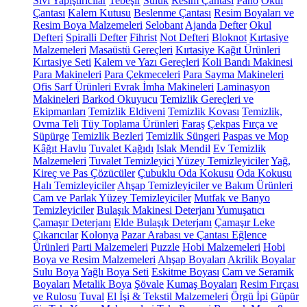
Sıvı Yapıştırıcılar
Tebeşir
Suluk
Resim Çantası
Pano
Okul
Çantası
Kalem Kutusu
Beslenme Çantası
Resim Boyaları ve
Resim Boya Malzemeleri
Selobant
Ajanda
Defter
Okul
Defteri
Spiralli Defter
Fihrist
Not Defteri
Bloknot
Kırtasiye
Malzemeleri
Masaüstü Gereçleri
Kırtasiye Kağıt Ürünleri
Kırtasiye Seti
Kalem ve Yazı Gereçleri
Koli Bandı Makinesi
Para Makineleri
Para Çekmeceleri
Para Sayma Makineleri
Ofis Sarf Ürünleri
Evrak İmha Makineleri
Laminasyon
Makineleri
Barkod Okuyucu
Temizlik Gereçleri ve
Ekipmanları
Temizlik Eldiveni
Temizlik Kovası
Temizlik,
Ovma Teli
Tüy Toplama Ürünleri
Faraş
Çekpas
Fırça ve
Süpürge
Temizlik Bezleri
Temizlik Süngeri
Paspas ve Mop
Kâğıt Havlu
Tuvalet Kağıdı
Islak Mendil
Ev Temizlik
Malzemeleri
Tuvalet Temizleyici
Yüzey Temizleyiciler
Yağ,
Kireç ve Pas Çözücüler
Çubuklu Oda Kokusu
Oda Kokusu
Halı Temizleyiciler
Ahşap Temizleyiciler ve Bakım Ürünleri
Cam ve Parlak Yüzey Temizleyiciler
Mutfak ve Banyo
Temizleyiciler
Bulaşık Makinesi Deterjanı
Yumuşatıcı
Çamaşır Deterjanı
Elde Bulaşık Deterjanı
Çamaşır Leke
Çıkarıcılar
Kolonya
Pazar Arabası ve Çantası
Eğlence
Ürünleri
Parti Malzemeleri
Puzzle
Hobi Malzemeleri
Hobi
Boya ve Resim Malzemeleri
Ahşap Boyaları
Akrilik Boyalar
Sulu Boya
Yağlı Boya Seti
Eskitme Boyası
Cam ve Seramik
Boyaları
Metalik Boya
Şövale
Kumaş Boyaları
Resim Fırçası
ve Rulosu
Tuval
El İşi & Tekstil Malzemeleri
Örgü İpi
Güpür