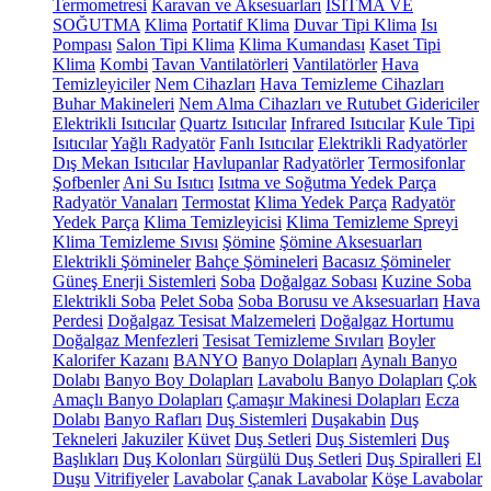
Termometresi
Karavan ve Aksesuarları
ISITMA VE
SOĞUTMA
Klima
Portatif Klima
Duvar Tipi Klima
Isı
Pompası
Salon Tipi Klima
Klima Kumandası
Kaset Tipi
Klima
Kombi
Tavan Vantilatörleri
Vantilatörler
Hava
Temizleyiciler
Nem Cihazları
Hava Temizleme Cihazları
Buhar Makineleri
Nem Alma Cihazları ve Rutubet Gidericiler
Elektrikli Isıtıcılar
Quartz Isıtıcılar
Infrared Isıtıcılar
Kule Tipi
Isıtıcılar
Yağlı Radyatör
Fanlı Isıtıcılar
Elektrikli Radyatörler
Dış Mekan Isıtıcılar
Havlupanlar
Radyatörler
Termosifonlar
Şofbenler
Ani Su Isıtıcı
Isıtma ve Soğutma Yedek Parça
Radyatör Vanaları
Termostat
Klima Yedek Parça
Radyatör
Yedek Parça
Klima Temizleyicisi
Klima Temizleme Spreyi
Klima Temizleme Sıvısı
Şömine
Şömine Aksesuarları
Elektrikli Şömineler
Bahçe Şömineleri
Bacasız Şömineler
Güneş Enerji Sistemleri
Soba
Doğalgaz Sobası
Kuzine Soba
Elektrikli Soba
Pelet Soba
Soba Borusu ve Aksesuarları
Hava
Perdesi
Doğalgaz Tesisat Malzemeleri
Doğalgaz Hortumu
Doğalgaz Menfezleri
Tesisat Temizleme Sıvıları
Boyler
Kalorifer Kazanı
BANYO
Banyo Dolapları
Aynalı Banyo
Dolabı
Banyo Boy Dolapları
Lavabolu Banyo Dolapları
Çok
Amaçlı Banyo Dolapları
Çamaşır Makinesi Dolapları
Ecza
Dolabı
Banyo Rafları
Duş Sistemleri
Duşakabin
Duş
Tekneleri
Jakuziler
Küvet
Duş Setleri
Duş Sistemleri
Duş
Başlıkları
Duş Kolonları
Sürgülü Duş Setleri
Duş Spiralleri
El
Duşu
Vitrifiyeler
Lavabolar
Çanak Lavabolar
Köşe Lavabolar