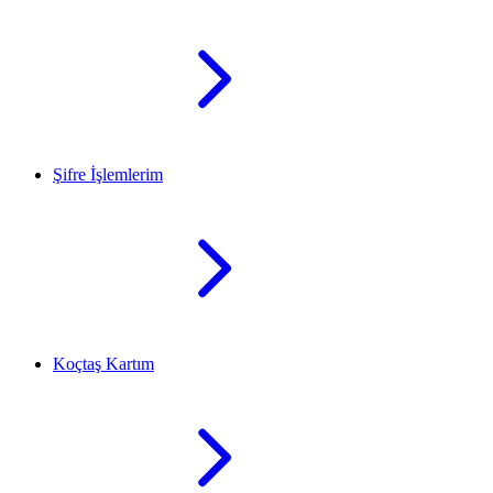
Şifre İşlemlerim
Koçtaş Kartım