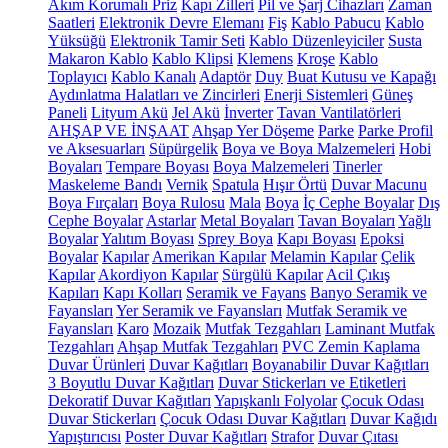
Akım Korumalı Priz
Kapı Zilleri
Pil ve Şarj Cihazları
Zaman
Saatleri
Elektronik Devre Elemanı
Fiş
Kablo Pabucu
Kablo
Yüksüğü
Elektronik Tamir Seti
Kablo Düzenleyiciler
Susta
Makaron Kablo
Kablo Klipsi
Klemens
Kroşe
Kablo
Toplayıcı
Kablo Kanalı
Adaptör
Duy
Buat Kutusu ve Kapağı
Aydınlatma Halatları ve Zincirleri
Enerji Sistemleri
Güneş
Paneli
Lityum Akü
Jel Akü
İnverter
Tavan Vantilatörleri
AHŞAP VE İNŞAAT
Ahşap Yer Döşeme
Parke
Parke Profil
ve Aksesuarları
Süpürgelik
Boya ve Boya Malzemeleri
Hobi
Boyaları
Tempare Boyası
Boya Malzemeleri
Tinerler
Maskeleme Bandı
Vernik
Spatula
Hışır Örtü
Duvar Macunu
Boya Fırçaları
Boya Rulosu
Mala
Boya
İç Cephe Boyalar
Dış
Cephe Boyalar
Astarlar
Metal Boyaları
Tavan Boyaları
Yağlı
Boyalar
Yalıtım Boyası
Sprey Boya
Kapı Boyası
Epoksi
Boyalar
Kapılar
Amerikan Kapılar
Melamin Kapılar
Çelik
Kapılar
Akordiyon Kapılar
Sürgülü Kapılar
Acil Çıkış
Kapıları
Kapı Kolları
Seramik ve Fayans
Banyo Seramik ve
Fayansları
Yer Seramik ve Fayansları
Mutfak Seramik ve
Fayansları
Karo
Mozaik
Mutfak Tezgahları
Laminant Mutfak
Tezgahları
Ahşap Mutfak Tezgahları
PVC Zemin Kaplama
Duvar Ürünleri
Duvar Kağıtları
Boyanabilir Duvar Kağıtları
3 Boyutlu Duvar Kağıtları
Duvar Stickerları ve Etiketleri
Dekoratif Duvar Kağıtları
Yapışkanlı Folyolar
Çocuk Odası
Duvar Stickerları
Çocuk Odası Duvar Kağıtları
Duvar Kağıdı
Yapıştırıcısı
Poster Duvar Kağıtları
Strafor
Duvar Çıtası