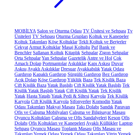
MOBİLYA
Salon ve Oturma Odası
TV Ünitesi ve Sehpası
Tv
Üniteleri
TV Sehpası
Oturma Grupları
Koltuk ve Kanepeler
Koltuk Takımları
Köşe Koltuklar
Tekli Koltuk ve Berjerler
Çekyat
Armut Koltuklar
Masaj Koltuğu
Puf
Bank ve
Benchler
Sallanan Koltuk
Kitaplık
Sehpalar
Zigon Sehpalar
Orta Sehpalar
Yan Sehpalar
Gazetelik
Antre ve Hol
Çok
Amaçlı Dolap
Portmantolar
Askılıklar
Kapı Askısı
Duvar
Askısı
Ayaklı Askılıklar
Dresuar
Ayakkabılık
Yatak Odası
Gardırop
Kapaklı Gardırop
Sürgülü Gardırop
Bez Gardırop
Açık Dolap
Köşe Gardırop
Yüklük
Baza
Tek Kişilik Baza
Çift Kişilik Baza
Yatak Başlığı
Çift Kişilik Yatak Başlığı
Tek
Kişilik Yatak Başlığı
Yatak
Çift Kişilik Yatak
Tek Kişilik
Yatak
Hasta Yatağı
Yatak Pedi & Şiltesi
Karyola
Tek Kişilik
Karyola
Çift Kişilik Karyola
Şifonyerler
Komodin
Yatak
Odası Takımları
Makyaj Masası
Takı Dolabı
Sandık
Paravan
Ofis ve Çalışma Mobilyaları
Çalışma ve Bilgisayar Masası
Oyuncu Koltukları
Çalışma ve Ofis Sandalyeleri
Keson
Ofis
Dolabı
Ofis Koltukları ve Kanepeleri
Ayaklı Küllükler
Laptop
Sehpası
Oyuncu Masası
Toplantı Masası
Ofis Masası ve
Takımları
Yemek Odası
Yemek Odası Takımları
Vitrin
Yemek