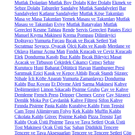
Mutfak Dolapları
Mutfak Boy Dolabı
Kiler Dolabı
Ekmek ve
Sebze Dolabı
Tabureler
Sandalye
Mutfak Sandalyeleri
Bar
Sandalyeleri
Katlanır Sandalyeler
Mutfak Köşe Takımları
Masa ve Masa Takımları
Yemek Masası ve Takımları
Mutfak
Masası ve Takımları
Eviye
Mutfak Bataryaları
Mutfak
Gereçleri
Kesme Tahtası
Rende
Servis Gereçleri
Patates Ezici
Manuel Kıyma Makinesi
Krema Pompası
Dilimleyici
Doğrayıcı
Yumurta Fırçası
Bıçak ve Bıçak Setleri
Yağ
Sıçratmaz
Soyucu, Oyacak
Ölçü Kabı ve Kaşığı
Merdane ve
Oklava
Hamur Açma Matı
Fındık Kıracağı ve Ceviz Kıracağı
Elek
Dondurma Kaşığı
Buz Kalıbı
Bıçak Bileyici Masat
Açacak ve Tirbuşon
Çekirdek Çıkarıcı
Çırpıcı
Sebze
Kurutucu
Huni
Baharat Öğütücü
Havan
Hamburger Presi
Sarımsak Ezici
Kaşık ve Kepçe Altlığı
Bıçak Standı
Süzgeç
Nihale
İçli Köfte Aparatı
Yumurta Zamanlayıcı
Dondurma
Kalıbı
Buz Kovası
Et Dövme Aleti
Sarma Makinesi
Kahve
Değirmenleri
Limon Sıkacağı
Pişirme Grubu
Çay ve Kahve
Demleme
French Press
Dripper
Chemex
Cezve
Çay Süzgeci
Demlik
Moka Pot
Çaydanlık
Kahve Filtresi
Sifon Kahve
Fırında Pişirme
Pasta Kalıbı
Kurabiye Kalıbı
Fırın Tepsisi
Cam Tepsi
Alüminyum Folyo
Kek Kalıbı
Muffin Kalıbı
Çikolata Kalıbı
Güveç
Pişirme Kağıdı
Pizza Tepsisi
Tart
Kalıbı
Ocak Üstü Pişirme
Tava ve Tava Setleri
Ocak Üstü
Tost Makinesi
Ocak Üstü Sac
Sahan
Düdüklü Tencere
Tencere ve Tava Aksesuarları
Tencere ve Tencere Setleri
Çöp