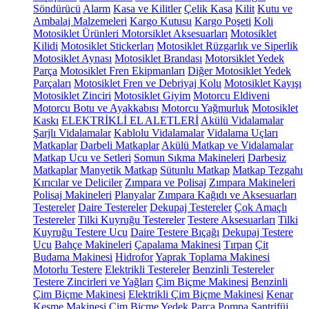
Söndürücü
Alarm
Kasa ve Kilitler
Çelik Kasa
Kilit
Kutu ve
Ambalaj Malzemeleri
Kargo Kutusu
Kargo Poşeti
Koli
Motosiklet Ürünleri
Motorsiklet Aksesuarları
Motosiklet
Kilidi
Motosiklet Stickerları
Motosiklet Rüzgarlık ve Siperlik
Motosiklet Aynası
Motosiklet Brandası
Motorsiklet Yedek
Parça
Motosiklet Fren Ekipmanları
Diğer Motosiklet Yedek
Parçaları
Motosiklet Fren ve Debriyaj Kolu
Motosiklet Kayışı
Motosiklet Zinciri
Motosiklet Giyim
Motorcu Eldiveni
Motorcu Botu ve Ayakkabısı
Motorcu Yağmurluk
Motosiklet
Kaskı
ELEKTRİKLİ EL ALETLERİ
Akülü Vidalamalar
Şarjlı Vidalamalar
Kablolu Vidalamalar
Vidalama Uçları
Matkaplar
Darbeli Matkaplar
Akülü Matkap ve Vidalamalar
Matkap Ucu ve Setleri
Somun Sıkma Makineleri
Darbesiz
Matkaplar
Manyetik Matkap
Sütunlu Matkap
Matkap Tezgahı
Kırıcılar ve Deliciler
Zımpara ve Polisaj
Zımpara Makineleri
Polisaj Makineleri
Planyalar
Zımpara Kağıdı ve Aksesuarları
Testereler
Daire Testereler
Dekupaj Testereler
Çok Amaçlı
Testereler
Tilki Kuyruğu Testereler
Testere Aksesuarları
Tilki
Kuyruğu Testere Ucu
Daire Testere Bıçağı
Dekupaj Testere
Ucu
Bahçe Makineleri
Çapalama Makinesi
Tırpan
Çit
Budama Makinesi
Hidrofor
Yaprak Toplama Makinesi
Motorlu Testere
Elektrikli Testereler
Benzinli Testereler
Testere Zincirleri ve Yağları
Çim Biçme Makinesi
Benzinli
Çim Biçme Makinesi
Elektrikli Çim Biçme Makinesi
Kenar
Kesme Makinesi
Çim Biçme Yedek Parça
Pompa
Santrifüj