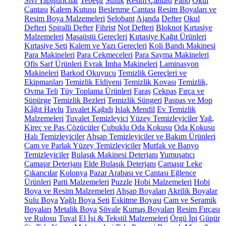
Sıvı Yapıştırıcılar
Tebeşir
Suluk
Resim Çantası
Pano
Okul
Çantası
Kalem Kutusu
Beslenme Çantası
Resim Boyaları ve
Resim Boya Malzemeleri
Selobant
Ajanda
Defter
Okul
Defteri
Spiralli Defter
Fihrist
Not Defteri
Bloknot
Kırtasiye
Malzemeleri
Masaüstü Gereçleri
Kırtasiye Kağıt Ürünleri
Kırtasiye Seti
Kalem ve Yazı Gereçleri
Koli Bandı Makinesi
Para Makineleri
Para Çekmeceleri
Para Sayma Makineleri
Ofis Sarf Ürünleri
Evrak İmha Makineleri
Laminasyon
Makineleri
Barkod Okuyucu
Temizlik Gereçleri ve
Ekipmanları
Temizlik Eldiveni
Temizlik Kovası
Temizlik,
Ovma Teli
Tüy Toplama Ürünleri
Faraş
Çekpas
Fırça ve
Süpürge
Temizlik Bezleri
Temizlik Süngeri
Paspas ve Mop
Kâğıt Havlu
Tuvalet Kağıdı
Islak Mendil
Ev Temizlik
Malzemeleri
Tuvalet Temizleyici
Yüzey Temizleyiciler
Yağ,
Kireç ve Pas Çözücüler
Çubuklu Oda Kokusu
Oda Kokusu
Halı Temizleyiciler
Ahşap Temizleyiciler ve Bakım Ürünleri
Cam ve Parlak Yüzey Temizleyiciler
Mutfak ve Banyo
Temizleyiciler
Bulaşık Makinesi Deterjanı
Yumuşatıcı
Çamaşır Deterjanı
Elde Bulaşık Deterjanı
Çamaşır Leke
Çıkarıcılar
Kolonya
Pazar Arabası ve Çantası
Eğlence
Ürünleri
Parti Malzemeleri
Puzzle
Hobi Malzemeleri
Hobi
Boya ve Resim Malzemeleri
Ahşap Boyaları
Akrilik Boyalar
Sulu Boya
Yağlı Boya Seti
Eskitme Boyası
Cam ve Seramik
Boyaları
Metalik Boya
Şövale
Kumaş Boyaları
Resim Fırçası
ve Rulosu
Tuval
El İşi & Tekstil Malzemeleri
Örgü İpi
Güpür