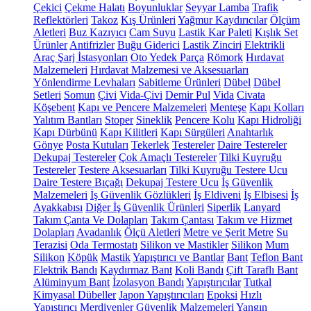
Çekici
Çekme Halatı
Boyunluklar
Seyyar Lamba
Trafik
Reflektörleri
Takoz
Kış Ürünleri
Yağmur Kaydırıcılar
Ölçüm
Aletleri
Buz Kazıyıcı
Cam Suyu
Lastik Kar Paleti
Kışlık Set
Ürünler
Antifrizler
Buğu Giderici
Lastik Zinciri
Elektrikli
Araç Şarj İstasyonları
Oto Yedek Parça
Römork
Hırdavat
Malzemeleri
Hırdavat Malzemesi ve Aksesuarları
Yönlendirme Levhaları
Sabitleme Ürünleri
Dübel
Dübel
Setleri
Somun
Çivi
Vida-Çivi
Demir Pul
Vida
Civata
Köşebent
Kapı ve Pencere Malzemeleri
Menteşe
Kapı Kolları
Yalıtım Bantları
Stoper
Sineklik
Pencere Kolu
Kapı Hidroliği
Kapı Dürbünü
Kapı Kilitleri
Kapı Sürgüleri
Anahtarlık
Gönye
Posta Kutuları
Tekerlek
Testereler
Daire Testereler
Dekupaj Testereler
Çok Amaçlı Testereler
Tilki Kuyruğu
Testereler
Testere Aksesuarları
Tilki Kuyruğu Testere Ucu
Daire Testere Bıçağı
Dekupaj Testere Ucu
İş Güvenlik
Malzemeleri
İş Güvenlik Gözlükleri
İş Eldiveni
İş Elbisesi
İş
Ayakkabısı
Diğer İş Güvenlik Ürünleri
Siperlik
Lanyard
Takım Çanta Ve Dolapları
Takım Çantası
Takım ve Hizmet
Dolapları
Avadanlık
Ölçü Aletleri
Metre ve Şerit Metre
Su
Terazisi
Oda Termostatı
Silikon ve Mastikler
Silikon
Mum
Silikon
Köpük
Mastik
Yapıştırıcı ve Bantlar
Bant
Teflon Bant
Elektrik Bandı
Kaydırmaz Bant
Koli Bandı
Çift Taraflı Bant
Alüminyum Bant
İzolasyon Bandı
Yapıştırıcılar
Tutkal
Kimyasal Dübeller
Japon Yapıştırıcıları
Epoksi
Hızlı
Yapıştırıcı
Merdivenler
Güvenlik Malzemeleri
Yangın