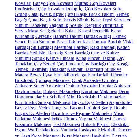
Kovaları
Banyo Çöp Kovaları
Mutfak Çöp Kovaları
Endüstriyel Çöp Kovaları
Dolap İçi Çöp Kovaları
Sofra
Grubu
Çatal,Kaşık,Bıçak
Çatal Kaşık Bıçak Takımı
Yemek
Bıçağı
Çatal
Kaşık
Sofra Servis
Sürahi
Kase
Tepsi
Servis ve
Sunum Tabakları
Yağdanlık
Sosluk, Reçellik
Yumurtalık
Servis Maşa Seti
Şekerlik
Salata Kasesi
Peçetelik
Karaf
Kürdanlık
Çerezlik
Baharat Takımı
Bardak Altlığı
Ekmek
Sepeti
Pasta Sunumu
Pasta Takımı
Kek Fanusu
Bardak
Viski
Bardağı
Su Bardağı
Meşrubat Bardağı
Rakı Bardağı
Kadeh
Bardak Seti
Bira Bardağı
Shot Bardağı
Çay ve Kahve
Sunumu
Sütlük
Kahve Fincanı
Kupa
Fincan Takımı
Çay
Tabakları
Çay Setleri
Çay Fincanı
Çay Bardağı
Çay Kaşığı
Yemek Takımları
Tabaklar
Kahvaltı Takımları
Suluk ve
Matara
Beyaz Eşya
Fırın
Mikrodalga Fırınlar
Mini Fırınlar
Buzdolabı
Çamaşır Makinesi
Ocak
Ankastre Ürünleri
Ankastre Setler
Ankastre Ocaklar
Ankastre Fırınlar
Ankastre
Davlumbazlar
Bulaşık Makineleri
Kurutma Makinesi
Derin
Dondurucular
Su Sebilleri
Mini Buzdolabı
Davlumbazlar
Kurutmalı Çamaşır Makinesi
Beyaz Eşya Setleri
Aspiratörler
Beyaz Eşya Yedek Parça ve Bakım Ürünleri
Şarap Dolabı
Küçük Ev Aletleri
Kızartma ve Pişirme Makineleri
Mısır
Patlatma Makinesi
Fritöz
Ekmek Yapma Makinesi
Ekmek
Kızartma Makinesi
Tost Makinesi
Buharlı Pişirici
Elektrikli
Izgara
Waffle Makinesi
Yumurta Haşlayıcı
Elektrikli Tencere
ve Tava
Pizza Makinesi
Krep Makinesi
Basküller
Yiyecek