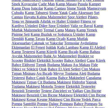
Sinek Kovucular
Çadır Matı
Kamp Masası
Pusula
Kampet
Kamp Duşu
Isıtıcılar
Kamp Çantası
Şişme Yastık
Magnezyum
Çubuğu
Kamp Taburesi
Şişme Yatak
Çadır Aksesuarı
Sırt
Çantası
Hayatta Kalma Malzemeleri
Spor Aletleri
Pilates,
Yoga ve Jimnastik
Ağırlık ve Halter Ürünleri
Fitness ve
Kardiyo Ürünleri
Diğer Spor Ürünleri
Valiz ve Bavul
Kamp
Mutfak Malzemeleri
Termal Çanta
Matara
Kamp Yemek
Pişirme Seti
Kamp Buzluk ve Soğutucu Ürünler
Kamp
Demliği
Kamp Tavası
Kamp Ocağı
Kamp Mutfak
Aksesuarları
Çakmak ve Yakıcılar
Termoslar
Aydınlatma
Ekipmanları
El Feneri
Işıldak
Kafa Lambası
Kamp El Aletleri
Kamp Testeresi
Kamp Küreği
Kamp Bıçağı
Kamp Baltası
Avcılık Malzemeleri
Balık Av Malzemeleri
Bisiklet ve
Scooter
Bisiklet
Elektrikli Scooter
Bahçe Aletleri
Çapa
Kürek
Bahçe Eldiveni
Tırmık
Budama Makası
Aşı Makası
Fide
Dikici ve Sökücü
Orak
Bahçe El Aleti Setleri
Çim Makası
Tırpan Misinası
Aşı Bıçağı
Meyve Toplama Aleti
Budama
Testeresi
Bahçe Çatalı
Kazma
Bahçe Makineleri
Çapalama
Makinesi
Tırpan
Çit Budama Makinesi
Hidrofor
Yaprak
Toplama Makinesi
Motorlu Testere
Elektrikli Testereler
Benzinli Testereler
Testere Zincirleri ve Yağları
Çim Biçme
Makinesi
Benzinli Çim Biçme Makinesi
Elektrikli Çim Biçme
Makinesi
Kenar Kesme Makinesi
Çim Biçme Yedek Parça
Pompa
Santrifüj Pompa
Dalgıç Pompası
Bahçe Pompası
Su