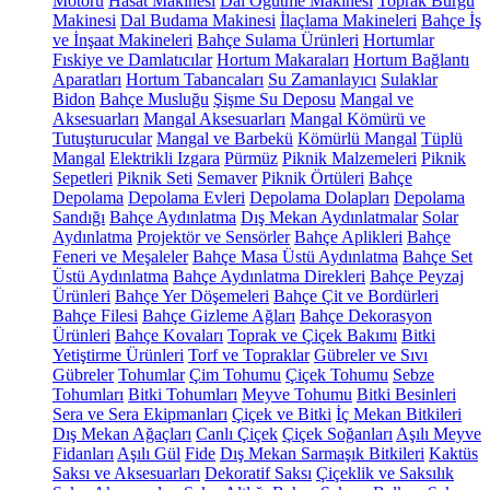
Motoru
Hasat Makinesi
Dal Öğütme Makinesi
Toprak Burgu
Makinesi
Dal Budama Makinesi
İlaçlama Makineleri
Bahçe İş
ve İnşaat Makineleri
Bahçe Sulama Ürünleri
Hortumlar
Fıskiye ve Damlatıcılar
Hortum Makaraları
Hortum Bağlantı
Aparatları
Hortum Tabancaları
Su Zamanlayıcı
Sulaklar
Bidon
Bahçe Musluğu
Şişme Su Deposu
Mangal ve
Aksesuarları
Mangal Aksesuarları
Mangal Kömürü ve
Tutuşturucular
Mangal ve Barbekü
Kömürlü Mangal
Tüplü
Mangal
Elektrikli Izgara
Pürmüz
Piknik Malzemeleri
Piknik
Sepetleri
Piknik Seti
Semaver
Piknik Örtüleri
Bahçe
Depolama
Depolama Evleri
Depolama Dolapları
Depolama
Sandığı
Bahçe Aydınlatma
Dış Mekan Aydınlatmalar
Solar
Aydınlatma
Projektör ve Sensörler
Bahçe Aplikleri
Bahçe
Feneri ve Meşaleler
Bahçe Masa Üstü Aydınlatma
Bahçe Set
Üstü Aydınlatma
Bahçe Aydınlatma Direkleri
Bahçe Peyzaj
Ürünleri
Bahçe Yer Döşemeleri
Bahçe Çit ve Bordürleri
Bahçe Filesi
Bahçe Gizleme Ağları
Bahçe Dekorasyon
Ürünleri
Bahçe Kovaları
Toprak ve Çiçek Bakımı
Bitki
Yetiştirme Ürünleri
Torf ve Topraklar
Gübreler ve Sıvı
Gübreler
Tohumlar
Çim Tohumu
Çiçek Tohumu
Sebze
Tohumları
Bitki Tohumları
Meyve Tohumu
Bitki Besinleri
Sera ve Sera Ekipmanları
Çiçek ve Bitki
İç Mekan Bitkileri
Dış Mekan Ağaçları
Canlı Çiçek
Çiçek Soğanları
Aşılı Meyve
Fidanları
Aşılı Gül
Fide
Dış Mekan Sarmaşık Bitkileri
Kaktüs
Saksı ve Aksesuarları
Dekoratif Saksı
Çiçeklik ve Saksılık