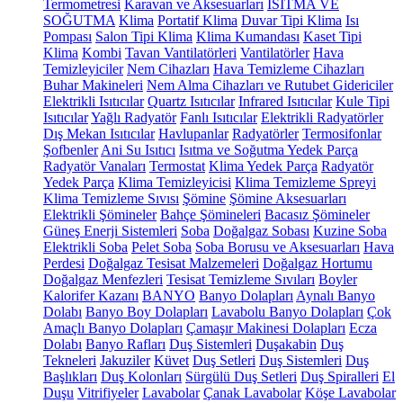
Termometresi
Karavan ve Aksesuarları
ISITMA VE
SOĞUTMA
Klima
Portatif Klima
Duvar Tipi Klima
Isı
Pompası
Salon Tipi Klima
Klima Kumandası
Kaset Tipi
Klima
Kombi
Tavan Vantilatörleri
Vantilatörler
Hava
Temizleyiciler
Nem Cihazları
Hava Temizleme Cihazları
Buhar Makineleri
Nem Alma Cihazları ve Rutubet Gidericiler
Elektrikli Isıtıcılar
Quartz Isıtıcılar
Infrared Isıtıcılar
Kule Tipi
Isıtıcılar
Yağlı Radyatör
Fanlı Isıtıcılar
Elektrikli Radyatörler
Dış Mekan Isıtıcılar
Havlupanlar
Radyatörler
Termosifonlar
Şofbenler
Ani Su Isıtıcı
Isıtma ve Soğutma Yedek Parça
Radyatör Vanaları
Termostat
Klima Yedek Parça
Radyatör
Yedek Parça
Klima Temizleyicisi
Klima Temizleme Spreyi
Klima Temizleme Sıvısı
Şömine
Şömine Aksesuarları
Elektrikli Şömineler
Bahçe Şömineleri
Bacasız Şömineler
Güneş Enerji Sistemleri
Soba
Doğalgaz Sobası
Kuzine Soba
Elektrikli Soba
Pelet Soba
Soba Borusu ve Aksesuarları
Hava
Perdesi
Doğalgaz Tesisat Malzemeleri
Doğalgaz Hortumu
Doğalgaz Menfezleri
Tesisat Temizleme Sıvıları
Boyler
Kalorifer Kazanı
BANYO
Banyo Dolapları
Aynalı Banyo
Dolabı
Banyo Boy Dolapları
Lavabolu Banyo Dolapları
Çok
Amaçlı Banyo Dolapları
Çamaşır Makinesi Dolapları
Ecza
Dolabı
Banyo Rafları
Duş Sistemleri
Duşakabin
Duş
Tekneleri
Jakuziler
Küvet
Duş Setleri
Duş Sistemleri
Duş
Başlıkları
Duş Kolonları
Sürgülü Duş Setleri
Duş Spiralleri
El
Duşu
Vitrifiyeler
Lavabolar
Çanak Lavabolar
Köşe Lavabolar