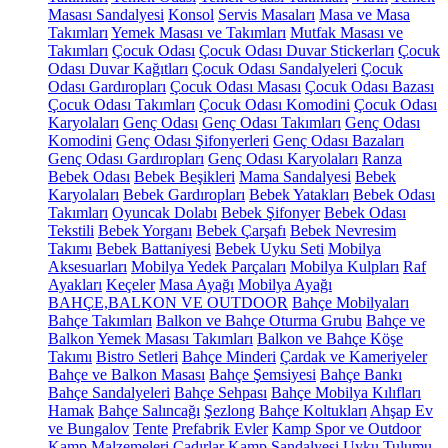
Masası Sandalyesi
Konsol
Servis Masaları
Masa ve Masa
Takımları
Yemek Masası ve Takımları
Mutfak Masası ve
Takımları
Çocuk Odası
Çocuk Odası Duvar Stickerları
Çocuk
Odası Duvar Kağıtları
Çocuk Odası Sandalyeleri
Çocuk
Odası Gardıropları
Çocuk Odası Masası
Çocuk Odası Bazası
Çocuk Odası Takımları
Çocuk Odası Komodini
Çocuk Odası
Karyolaları
Genç Odası
Genç Odası Takımları
Genç Odası
Komodini
Genç Odası Şifonyerleri
Genç Odası Bazaları
Genç Odası Gardıropları
Genç Odası Karyolaları
Ranza
Bebek Odası
Bebek Beşikleri
Mama Sandalyesi
Bebek
Karyolaları
Bebek Gardıropları
Bebek Yatakları
Bebek Odası
Takımları
Oyuncak Dolabı
Bebek Şifonyer
Bebek Odası
Tekstili
Bebek Yorganı
Bebek Çarşafı
Bebek Nevresim
Takımı
Bebek Battaniyesi
Bebek Uyku Seti
Mobilya
Aksesuarları
Mobilya Yedek Parçaları
Mobilya Kulpları
Raf
Ayakları
Keçeler
Masa Ayağı
Mobilya Ayağı
BAHÇE,BALKON VE OUTDOOR
Bahçe Mobilyaları
Bahçe Takımları
Balkon ve Bahçe Oturma Grubu
Bahçe ve
Balkon Yemek Masası Takımları
Balkon ve Bahçe Köşe
Takımı
Bistro Setleri
Bahçe Minderi
Çardak ve Kameriyeler
Bahçe ve Balkon Masası
Bahçe Şemsiyesi
Bahçe Bankı
Bahçe Sandalyeleri
Bahçe Sehpası
Bahçe Mobilya Kılıfları
Hamak
Bahçe Salıncağı
Şezlong
Bahçe Koltukları
Ahşap Ev
ve Bungalov
Tente
Prefabrik Evler
Kamp Spor ve Outdoor
Kamp Malzemeleri
Çadırlar
Kamp Sandalyesi
Uyku Tulumu