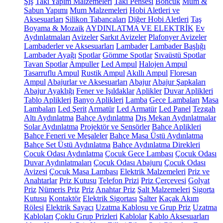
Şiş
Takı Yapım Malzemeleri
Takı Pensesi
Boncuk
Mum &
Sabun Yapımı
Mum Malzemeleri
Hobi Aletleri ve
Aksesuarları
Silikon Tabancaları
Diğer Hobi Aletleri
Taş
Boyama & Mozaik
AYDINLATMA VE ELEKTRİK
Ev
Aydınlatmaları
Avizeler
Sarkıt Avizeler
Plafonyer Avizeler
Lambaderler ve Aksesuarları
Lambader
Lambader Başlığı
Lambader Ayağı
Spotlar
Gömme Spotlar
Sıvaüstü Spotlar
Tavan Spotlar
Ampuller
Led Ampul
Halojen Ampul
Tasarruflu Ampul
Rustik Ampul
Akıllı Ampul
Floresan
Ampul
Abajurlar ve Aksesuarları
Abajur
Abajur Şapkaları
Abajur Ayaklığı
Fener ve Işıldaklar
Aplikler
Duvar Aplikleri
Tablo Aplikleri
Banyo Aplikleri
Lamba
Gece Lambaları
Masa
Lambaları
Led Şerit
Armatür
Led Armatür
Led Panel
Tezgah
Altı Aydınlatma
Bahçe Aydınlatma
Dış Mekan Aydınlatmalar
Solar Aydınlatma
Projektör ve Sensörler
Bahçe Aplikleri
Bahçe Feneri ve Meşaleler
Bahçe Masa Üstü Aydınlatma
Bahçe Set Üstü Aydınlatma
Bahçe Aydınlatma Direkleri
Çocuk Odası Aydınlatma
Çocuk Gece Lambası
Çocuk Odası
Duvar Aydınlatmaları
Çocuk Odası Abajuru
Çocuk Odası
Avizesi
Çocuk Masa Lambası
Elektrik Malzemeleri
Priz ve
Anahtarlar
Priz Kutusu
Telefon Prizi
Priz Çerçevesi
Golyat
Priz
Nümeris Priz
Priz
Anahtar Priz
Şalt Malzemeleri
Sigorta
Kutusu
Kontaktör
Elektrik Sigortası
Şalter
Kaçak Akım
Rölesi
Elektrik Sayacı
Uzatma Kablosu ve Grup Priz
Uzatma
Kabloları
Çoklu Grup Prizleri
Kablolar
Kablo Aksesuarları