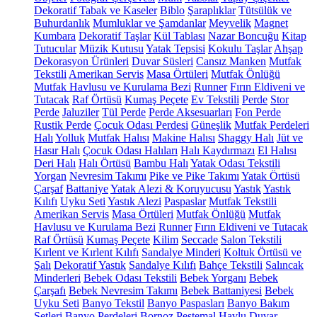
Dekoratif Tabak ve Kaseler
Biblo
Şaraplıklar
Tütsülük ve
Buhurdanlık
Mumluklar ve Şamdanlar
Meyvelik
Magnet
Kumbara
Dekoratif Taşlar
Kül Tablası
Nazar Boncuğu
Kitap
Tutucular
Müzik Kutusu
Yatak Tepsisi
Kokulu Taşlar
Ahşap
Dekorasyon Ürünleri
Duvar Süsleri
Cansız Manken
Mutfak
Tekstili
Amerikan Servis
Masa Örtüleri
Mutfak Önlüğü
Mutfak Havlusu ve Kurulama Bezi
Runner
Fırın Eldiveni ve
Tutacak
Raf Örtüsü
Kumaş Peçete
Ev Tekstili
Perde
Stor
Perde
Jaluziler
Tül Perde
Perde Aksesuarları
Fon Perde
Rustik Perde
Çocuk Odası Perdesi
Güneşlik
Mutfak Perdeleri
Halı
Yolluk
Mutfak Halısı
Makine Halısı
Shaggy Halı
Jüt ve
Hasır Halı
Çocuk Odası Halıları
Halı Kaydırmazı
El Halısı
Deri Halı
Halı Örtüsü
Bambu Halı
Yatak Odası Tekstili
Yorgan
Nevresim Takımı
Pike ve Pike Takımı
Yatak Örtüsü
Çarşaf
Battaniye
Yatak Alezi & Koruyucusu
Yastık
Yastık
Kılıfı
Uyku Seti
Yastık Alezi
Paspaslar
Mutfak Tekstili
Amerikan Servis
Masa Örtüleri
Mutfak Önlüğü
Mutfak
Havlusu ve Kurulama Bezi
Runner
Fırın Eldiveni ve Tutacak
Raf Örtüsü
Kumaş Peçete
Kilim
Seccade
Salon Tekstili
Kırlent ve Kırlent Kılıfı
Sandalye Minderi
Koltuk Örtüsü ve
Şalı
Dekoratif Yastık
Sandalye Kılıfı
Bahçe Tekstili
Salıncak
Minderleri
Bebek Odası Tekstili
Bebek Yorganı
Bebek
Çarşafı
Bebek Nevresim Takımı
Bebek Battaniyesi
Bebek
Uyku Seti
Banyo Tekstil
Banyo Paspasları
Banyo Bakım
Setleri
Banyo Perdeleri
Bornoz
Peştemal
Havlu
Duvar