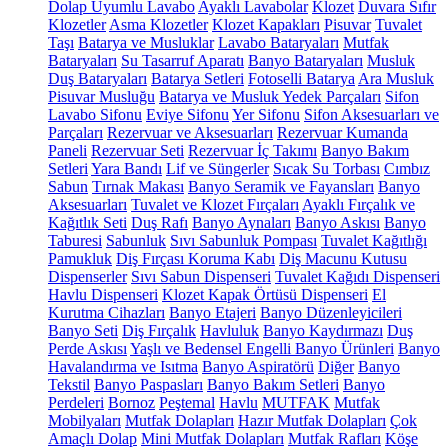
Dolap Uyumlu Lavabo
Ayaklı Lavabolar
Klozet
Duvara Sıfır
Klozetler
Asma Klozetler
Klozet Kapakları
Pisuvar
Tuvalet
Taşı
Batarya ve Musluklar
Lavabo Bataryaları
Mutfak
Bataryaları
Su Tasarruf Aparatı
Banyo Bataryaları
Musluk
Duş Bataryaları
Batarya Setleri
Fotoselli Batarya
Ara Musluk
Pisuvar Musluğu
Batarya ve Musluk Yedek Parçaları
Sifon
Lavabo Sifonu
Eviye Sifonu
Yer Sifonu
Sifon Aksesuarları ve
Parçaları
Rezervuar ve Aksesuarları
Rezervuar Kumanda
Paneli
Rezervuar Seti
Rezervuar İç Takımı
Banyo Bakım
Setleri
Yara Bandı
Lif ve Süngerler
Sıcak Su Torbası
Cımbız
Sabun
Tırnak Makası
Banyo Seramik ve Fayansları
Banyo
Aksesuarları
Tuvalet ve Klozet Fırçaları
Ayaklı Fırçalık ve
Kağıtlık Seti
Duş Rafı
Banyo Aynaları
Banyo Askısı
Banyo
Taburesi
Sabunluk
Sıvı Sabunluk Pompası
Tuvalet Kağıtlığı
Pamukluk
Diş Fırçası Koruma Kabı
Diş Macunu Kutusu
Dispenserler
Sıvı Sabun Dispenseri
Tuvalet Kağıdı Dispenseri
Havlu Dispenseri
Klozet Kapak Örtüsü Dispenseri
El
Kurutma Cihazları
Banyo Etajeri
Banyo Düzenleyicileri
Banyo Seti
Diş Fırçalık
Havluluk
Banyo Kaydırmazı
Duş
Perde Askısı
Yaşlı ve Bedensel Engelli Banyo Ürünleri
Banyo
Havalandırma ve Isıtma
Banyo Aspiratörü
Diğer
Banyo
Tekstil
Banyo Paspasları
Banyo Bakım Setleri
Banyo
Perdeleri
Bornoz
Peştemal
Havlu
MUTFAK
Mutfak
Mobilyaları
Mutfak Dolapları
Hazır Mutfak Dolapları
Çok
Amaçlı Dolap
Mini Mutfak Dolapları
Mutfak Rafları
Köşe