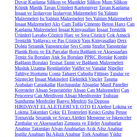
Duvar Kaplama
Silikon ve Mastikler
Silikon
Mum Silikon
Köpük
Mastik
Tavan Ürünleri
Kartonpiyer
Tavan Kaplama
İnşaat ve İzolasyon
İzolasyon Malzemeleri
Su Yalıtım
Malzemeleri
Isı Yalıtım Malzemeleri
Ses Yalıtım Malzemeleri
İnşaat Malzemeleri
Alçı
Cam Tuğla
Çimento
Beton Harcı
Çatı
Kaplama Malzemeleri
İnşaat Kimyasalları
İnşaat Temizlik
Ürünleri
Lavabo Çözücü
Harç ve Sıva Çözücü
Çok Amaçlı
Temizlik
Yağlayıcı ve Pas Çözücü
Yapı Kimyasalları
Derz
Dolgu
Seramik Yapıştırıcılar
Sıvı Conta
Strafor Yapıştırılar
Plastik Boru ve Ek Parçalar
Boru Bağlantı ve Aksesuarları
Temiz Su Boruları
Atık Su Boruları
PPRC Borular
Kombi
Bağlantı Boruları
Tesisat Tamir ve Bağlantı Malzemeleri
Musluk Uzatma
Regülatörler
Valfler ve Vanalar
Nipeller
Tahliye Hortumu
Conta
Taharet Çubuğu
Fittings
Tıpalar ve
Süzgeçler
İnşaat Makineleri
Elektrikli Vinçler
Taşıma
Arabaları
Caraskallar
Havlupanlar
Ahşaplar
Masif Paneller
Keresteler
Ahşap Seperatörler
Ahşap Çatı Malzemeleri
Çatı
Penceresi
Çatı Merdiveni
Ahşap Merdivenler
Trabzan
Sundurma
Menfezler
Banyo Menfezi
Su Deposu
HIRDAVAT EL ALETLERİ VE OTO
El Aletleri
Lokma ve
Lokma Takımları
Çekiç
El Testereleri
Kesici Grubu
Pense
Tornavida
Seramik ve Sıvacı Aletleri
Mengene ve İşkenceler
Zımbalar ve Aksesuarları
Zımpara ve Eğeler
Anahtarlar
Anahtar Takımları
Alyan Anahtarları
Açık Ağız Anahtar
İngiliz Anahtarı
İki Ağızlı Anahtar
Tork Anahtarı
Yıldız