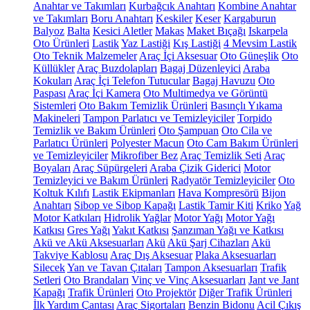
Anahtar ve Takımları
Kurbağcık Anahtarı
Kombine Anahtar
ve Takımları
Boru Anahtarı
Keskiler
Keser
Kargaburun
Balyoz
Balta
Kesici Aletler
Makas
Maket Bıçağı
Iskarpela
Oto Ürünleri
Lastik
Yaz Lastiği
Kış Lastiği
4 Mevsim Lastik
Oto Teknik Malzemeler
Araç İçi Aksesuar
Oto Güneşlik
Oto
Küllükler
Araç Buzdolapları
Bagaj Düzenleyici
Araba
Kokuları
Araç İçi Telefon Tutucular
Bagaj Havuzu
Oto
Paspası
Araç İçi Kamera
Oto Multimedya ve Görüntü
Sistemleri
Oto Bakım Temizlik Ürünleri
Basınçlı Yıkama
Makineleri
Tampon Parlatıcı ve Temizleyiciler
Torpido
Temizlik ve Bakım Ürünleri
Oto Şampuan
Oto Cila ve
Parlatıcı Ürünleri
Polyester Macun
Oto Cam Bakım Ürünleri
ve Temizleyiciler
Mikrofiber Bez
Araç Temizlik Seti
Araç
Boyaları
Araç Süpürgeleri
Araba Çizik Giderici
Motor
Temizleyici ve Bakım Ürünleri
Radyatör Temizleyiciler
Oto
Koltuk Kılıfı
Lastik Ekipmanları
Hava Kompresörü
Bijon
Anahtarı
Sibop ve Sibop Kapağı
Lastik Tamir Kiti
Kriko
Yağ
Motor Katkıları
Hidrolik Yağlar
Motor Yağı
Motor Yağı
Katkısı
Gres Yağı
Yakıt Katkısı
Şanzıman Yağı ve Katkısı
Akü ve Akü Aksesuarları
Akü
Akü Şarj Cihazları
Akü
Takviye Kablosu
Araç Dış Aksesuar
Plaka Aksesuarları
Silecek
Yan ve Tavan Çıtaları
Tampon Aksesuarları
Trafik
Setleri
Oto Brandaları
Vinç ve Vinç Aksesuarları
Jant ve Jant
Kapağı
Trafik Ürünleri
Oto Projektör
Diğer Trafik Ürünleri
İlk Yardım Çantası
Araç Sigortaları
Benzin Bidonu
Acil Çıkış