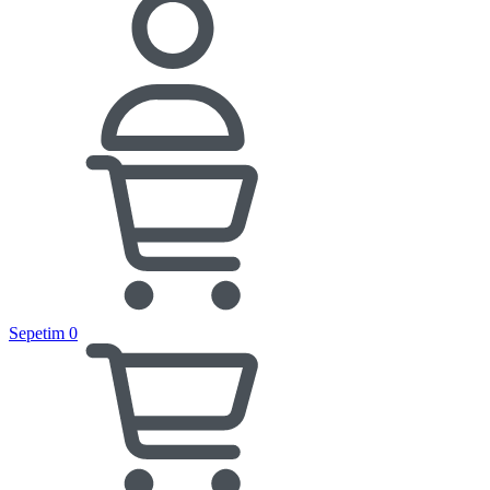
Sepetim
0