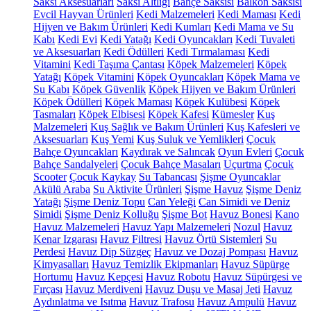
Saksı Aksesuarları
Saksı Altlığı
Bahçe Saksısı
Balkon Saksısı
Evcil Hayvan Ürünleri
Kedi Malzemeleri
Kedi Maması
Kedi
Hijyen ve Bakım Ürünleri
Kedi Kumları
Kedi Mama ve Su
Kabı
Kedi Evi
Kedi Yatağı
Kedi Oyuncakları
Kedi Tuvaleti
ve Aksesuarları
Kedi Ödülleri
Kedi Tırmalaması
Kedi
Vitamini
Kedi Taşıma Çantası
Köpek Malzemeleri
Köpek
Yatağı
Köpek Vitamini
Köpek Oyuncakları
Köpek Mama ve
Su Kabı
Köpek Güvenlik
Köpek Hijyen ve Bakım Ürünleri
Köpek Ödülleri
Köpek Maması
Köpek Kulübesi
Köpek
Tasmaları
Köpek Elbisesi
Köpek Kafesi
Kümesler
Kuş
Malzemeleri
Kuş Sağlık ve Bakım Ürünleri
Kuş Kafesleri ve
Aksesuarları
Kuş Yemi
Kuş Suluk ve Yemlikleri
Çocuk
Bahçe Oyuncakları
Kaydırak ve Salıncak
Oyun Evleri
Çocuk
Bahçe Sandalyeleri
Çocuk Bahçe Masaları
Uçurtma
Çocuk
Scooter
Çocuk Kaykay
Su Tabancası
Şişme Oyuncaklar
Akülü Araba
Su Aktivite Ürünleri
Şişme Havuz
Şişme Deniz
Yatağı
Şişme Deniz Topu
Can Yeleği
Can Simidi ve Deniz
Simidi
Şişme Deniz Kolluğu
Şişme Bot
Havuz Bonesi
Kano
Havuz Malzemeleri
Havuz Yapı Malzemeleri
Nozul
Havuz
Kenar Izgarası
Havuz Filtresi
Havuz Örtü Sistemleri
Su
Perdesi
Havuz Dip Süzgeç
Havuz ve Dozaj Pompası
Havuz
Kimyasalları
Havuz Temizlik Ekipmanları
Havuz Süpürge
Hortumu
Havuz Kepçesi
Havuz Robotu
Havuz Süpürgesi ve
Fırçası
Havuz Merdiveni
Havuz Duşu ve Masaj Jeti
Havuz
Aydınlatma ve Isıtma
Havuz Trafosu
Havuz Ampulü
Havuz