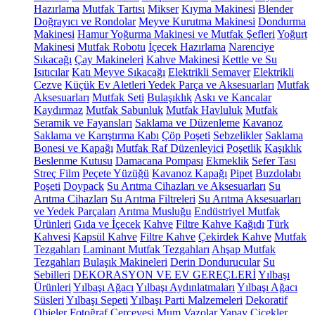
Hazırlama
Mutfak Tartısı
Mikser
Kıyma Makinesi
Blender
Doğrayıcı ve Rondolar
Meyve Kurutma Makinesi
Dondurma
Makinesi
Hamur Yoğurma Makinesi ve Mutfak Şefleri
Yoğurt
Makinesi
Mutfak Robotu
İçecek Hazırlama
Narenciye
Sıkacağı
Çay Makineleri
Kahve Makinesi
Kettle ve Su
Isıtıcılar
Katı Meyve Sıkacağı
Elektrikli Semaver
Elektrikli
Cezve
Küçük Ev Aletleri Yedek Parça ve Aksesuarları
Mutfak
Aksesuarları
Mutfak Seti
Bulaşıklık
Askı ve Kancalar
Kaydırmaz
Mutfak Sabunluk
Mutfak Havluluk
Mutfak
Seramik ve Fayansları
Saklama ve Düzenleme
Kavanoz
Saklama ve Karıştırma Kabı
Çöp Poşeti
Sebzelikler
Saklama
Bonesi ve Kapağı
Mutfak Raf Düzenleyici
Poşetlik
Kaşıklık
Beslenme Kutusu
Damacana Pompası
Ekmeklik
Sefer Tası
Streç Film
Peçete Yüzüğü
Kavanoz Kapağı
Pipet
Buzdolabı
Poşeti
Doypack
Su Arıtma Cihazları ve Aksesuarları
Su
Arıtma Cihazları
Su Arıtma Filtreleri
Su Arıtma Aksesuarları
ve Yedek Parçaları
Arıtma Musluğu
Endüstriyel Mutfak
Ürünleri
Gıda ve İçecek
Kahve
Filtre Kahve Kağıdı
Türk
Kahvesi
Kapsül Kahve
Filtre Kahve
Çekirdek Kahve
Mutfak
Tezgahları
Laminant Mutfak Tezgahları
Ahşap Mutfak
Tezgahları
Bulaşık Makineleri
Derin Dondurucular
Su
Sebilleri
DEKORASYON VE EV GEREÇLERİ
Yılbaşı
Ürünleri
Yılbaşı Ağacı
Yılbaşı Aydınlatmaları
Yılbaşı Ağacı
Süsleri
Yılbaşı Sepeti
Yılbaşı Parti Malzemeleri
Dekoratif
Objeler
Fotoğraf Çerçevesi
Mum
Vazolar
Yapay Çiçekler