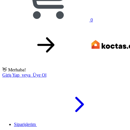
0
👋
Merhaba!
Giriş Yap veya Üye Ol
Siparişlerim