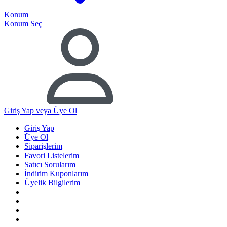
Konum
Konum Seç
Giriş Yap
veya Üye Ol
Giriş Yap
Üye Ol
Siparişlerim
Favori Listelerim
Satıcı Sorularım
İndirim Kuponlarım
Üyelik Bilgilerim