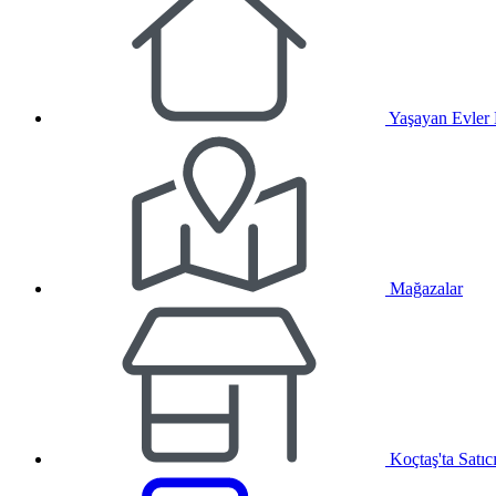
Yaşayan Evler
Mağazalar
Koçtaş'ta Satıc