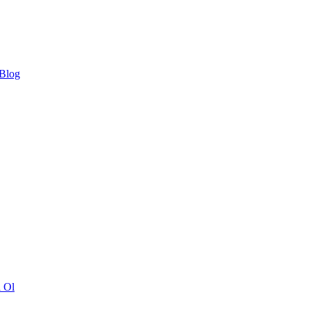
 Blog
ı Ol