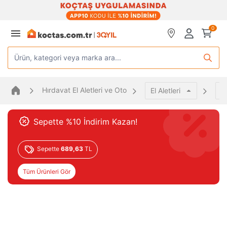
0
Ürün, kategori veya marka ara...
Hırdavat El Aletleri ve Oto
El Aletleri
A
Sepette %10 İndirim Kazan!
Sepette
689,63
TL
Tüm Ürünleri Gör