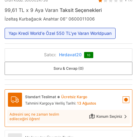
Ürün Kodu: 5000024736
99,61 TL x 9 Aya Varan
Taksit Seçenekleri
İzeltaş Kurbağacık Anahtar 06'' 0600011006
Yapı Kredi World'e Özel 550 TL'ye Varan Worldpuan
Satıcı:
Hırdavat20
10
Soru & Cevap (0)
Standart Teslimat
Ücretsiz Kargo
●
Tahmini Kargoya Veriliş Tarihi:
13 Ağustos
Adresini seç ne zaman teslim
Konum Seçiniz
edileceğini öğren!