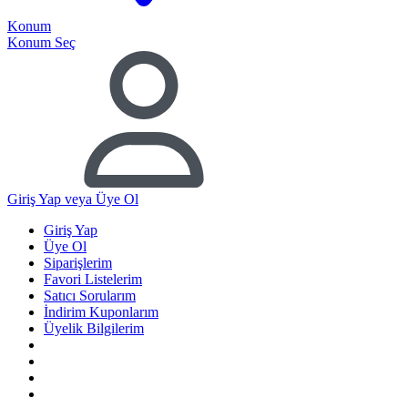
Konum
Konum Seç
Giriş Yap
veya Üye Ol
Giriş Yap
Üye Ol
Siparişlerim
Favori Listelerim
Satıcı Sorularım
İndirim Kuponlarım
Üyelik Bilgilerim