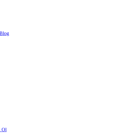
 Blog
ı Ol