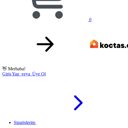
0
👋
Merhaba!
Giriş Yap veya Üye Ol
Siparişlerim