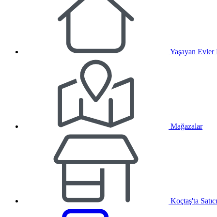
Yaşayan Evler
Mağazalar
Koçtaş'ta Satıc