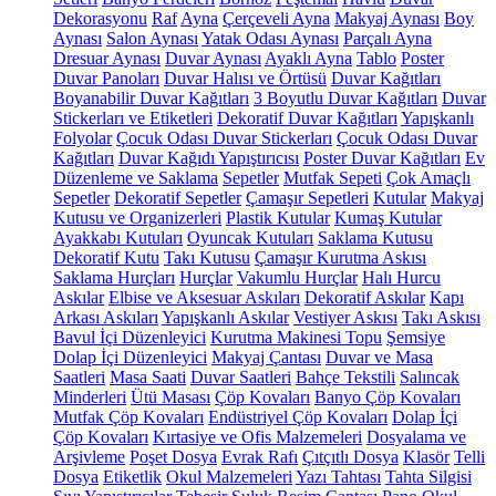
Dekorasyonu
Raf
Ayna
Çerçeveli Ayna
Makyaj Aynası
Boy
Aynası
Salon Aynası
Yatak Odası Aynası
Parçalı Ayna
Dresuar Aynası
Duvar Aynası
Ayaklı Ayna
Tablo
Poster
Duvar Panoları
Duvar Halısı ve Örtüsü
Duvar Kağıtları
Boyanabilir Duvar Kağıtları
3 Boyutlu Duvar Kağıtları
Duvar
Stickerları ve Etiketleri
Dekoratif Duvar Kağıtları
Yapışkanlı
Folyolar
Çocuk Odası Duvar Stickerları
Çocuk Odası Duvar
Kağıtları
Duvar Kağıdı Yapıştırıcısı
Poster Duvar Kağıtları
Ev
Düzenleme ve Saklama
Sepetler
Mutfak Sepeti
Çok Amaçlı
Sepetler
Dekoratif Sepetler
Çamaşır Sepetleri
Kutular
Makyaj
Kutusu ve Organizerleri
Plastik Kutular
Kumaş Kutular
Ayakkabı Kutuları
Oyuncak Kutuları
Saklama Kutusu
Dekoratif Kutu
Takı Kutusu
Çamaşır Kurutma Askısı
Saklama Hurçları
Hurçlar
Vakumlu Hurçlar
Halı Hurcu
Askılar
Elbise ve Aksesuar Askıları
Dekoratif Askılar
Kapı
Arkası Askıları
Yapışkanlı Askılar
Vestiyer Askısı
Takı Askısı
Bavul İçi Düzenleyici
Kurutma Makinesi Topu
Şemsiye
Dolap İçi Düzenleyici
Makyaj Çantası
Duvar ve Masa
Saatleri
Masa Saati
Duvar Saatleri
Bahçe Tekstili
Salıncak
Minderleri
Ütü Masası
Çöp Kovaları
Banyo Çöp Kovaları
Mutfak Çöp Kovaları
Endüstriyel Çöp Kovaları
Dolap İçi
Çöp Kovaları
Kırtasiye ve Ofis Malzemeleri
Dosyalama ve
Arşivleme
Poşet Dosya
Evrak Rafı
Çıtçıtlı Dosya
Klasör
Telli
Dosya
Etiketlik
Okul Malzemeleri
Yazı Tahtası
Tahta Silgisi