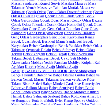
Masası Sandalyesi
Konsol
Servis Masaları
Masa ve Masa
Takımları
Yemek Masası ve Takımları
Mutfak Masası ve
Takımları
Çocuk Odası
Çocuk Odası Duvar Stickerları
Çocuk
Odası Duvar Kağıtları
Çocuk Odası Sandalyeleri
Çocuk
Odası Gardıropları
Çocuk Odası Masası
Çocuk Odası Bazası
Çocuk Odası Takımları
Çocuk Odası Komodini
Çocuk Odası
Karyolaları
Genç Odası
Genç Odası Takımları
Genç Odası
Komodini
Genç Odası Şifonyerleri
Genç Odası Bazaları
Genç Odası Gardıropları
Genç Odası Karyolaları
Ranza
Bebek Odası
Bebek Beşikleri
Mama Sandalyesi
Bebek
Karyolaları
Bebek Gardıropları
Bebek Yatakları
Bebek Odası
Takımları
Oyuncak Dolabı
Bebek Şifonyer
Bebek Odası
Tekstili
Bebek Yorganı
Bebek Çarşafı
Bebek Nevresim
Takımı
Bebek Battaniyesi
Bebek Uyku Seti
Mobilya
Aksesuarları
Mobilya Yedek Parçaları
Mobilya Kulpları
Raf
Ayakları
Keçeler
Masa Ayağı
Mobilya Ayağı
BAHÇE,BALKON VE OUTDOOR
Bahçe Mobilyaları
Bahçe Takımları
Balkon ve Bahçe Oturma Grubu
Bahçe ve
Balkon Yemek Masası Takımları
Balkon ve Bahçe Köşe
Takımı
Bistro Setleri
Bahçe Minderi
Çardak ve Kameriyeler
Bahçe ve Balkon Masası
Bahçe Şemsiyesi
Bahçe Bankı
Bahçe Sandalyeleri
Bahçe Sehpası
Bahçe Mobilya Kılıfları
Hamak
Bahçe Salıncağı
Şezlong
Bahçe Koltukları
Ahşap Ev
ve Bungalov
Tente
Prefabrik Evler
Kamp Spor ve Outdoor
Kamp Malzemeleri
Çadırlar
Kamp Sandalyesi
Uyku Tulumu