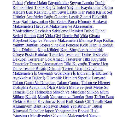
Çekici
Çekme Halatı
Boyunluklar
Seyyar Lamba
Trafik
Reflektörleri
Takoz
Kış Ürünleri
Yağmur Kaydırıcılar
Ölçüm
Aletleri
Buz Kazıyıcı
Cam Suyu
Lastik Kar Paleti
Kışlık Set
Ürünler
Antifrizler
Buğu Giderici
Lastik Zinciri
Elektrikli
Araç Şarj İstasyonları
Oto Yedek Parça
Römork
Hırdavat
Malzemeleri
Hırdavat Malzemesi ve Aksesuarları
Yönlendirme Levhaları
Sabitleme Ürünleri
Dübel
Dübel
Setleri
Somun
Çivi
Vida-Çivi
Demir Pul
Vida
Civata
Köşebent
Kapı ve Pencere Malzemeleri
Menteşe
Kapı Kolları
Yalıtım Bantları
Stoper
Sineklik
Pencere Kolu
Kapı Hidroliği
Kapı Dürbünü
Kapı Kilitleri
Kapı Sürgüleri
Anahtarlık
Gönye
Posta Kutuları
Tekerlek
Testereler
Daire Testereler
Dekupaj Testereler
Çok Amaçlı Testereler
Tilki Kuyruğu
Testereler
Testere Aksesuarları
Tilki Kuyruğu Testere Ucu
Daire Testere Bıçağı
Dekupaj Testere Ucu
İş Güvenlik
Malzemeleri
İş Güvenlik Gözlükleri
İş Eldiveni
İş Elbisesi
İş
Ayakkabısı
Diğer İş Güvenlik Ürünleri
Siperlik
Lanyard
Takım Çanta Ve Dolapları
Takım Çantası
Takım ve Hizmet
Dolapları
Avadanlık
Ölçü Aletleri
Metre ve Şerit Metre
Su
Terazisi
Oda Termostatı
Silikon ve Mastikler
Silikon
Mum
Silikon
Köpük
Mastik
Yapıştırıcı ve Bantlar
Bant
Teflon Bant
Elektrik Bandı
Kaydırmaz Bant
Koli Bandı
Çift Taraflı Bant
Alüminyum Bant
İzolasyon Bandı
Yapıştırıcılar
Tutkal
Kimyasal Dübeller
Japon Yapıştırıcıları
Epoksi
Hızlı
Yapıştırıcı
Merdivenler
Güvenlik Malzemeleri
Yangın