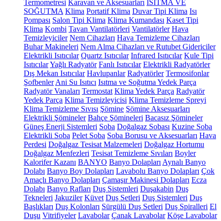
Termometresi
Karavan ve Aksesuarları
ISITMA VE
SOĞUTMA
Klima
Portatif Klima
Duvar Tipi Klima
Isı
Pompası
Salon Tipi Klima
Klima Kumandası
Kaset Tipi
Klima
Kombi
Tavan Vantilatörleri
Vantilatörler
Hava
Temizleyiciler
Nem Cihazları
Hava Temizleme Cihazları
Buhar Makineleri
Nem Alma Cihazları ve Rutubet Gidericiler
Elektrikli Isıtıcılar
Quartz Isıtıcılar
Infrared Isıtıcılar
Kule Tipi
Isıtıcılar
Yağlı Radyatör
Fanlı Isıtıcılar
Elektrikli Radyatörler
Dış Mekan Isıtıcılar
Havlupanlar
Radyatörler
Termosifonlar
Şofbenler
Ani Su Isıtıcı
Isıtma ve Soğutma Yedek Parça
Radyatör Vanaları
Termostat
Klima Yedek Parça
Radyatör
Yedek Parça
Klima Temizleyicisi
Klima Temizleme Spreyi
Klima Temizleme Sıvısı
Şömine
Şömine Aksesuarları
Elektrikli Şömineler
Bahçe Şömineleri
Bacasız Şömineler
Güneş Enerji Sistemleri
Soba
Doğalgaz Sobası
Kuzine Soba
Elektrikli Soba
Pelet Soba
Soba Borusu ve Aksesuarları
Hava
Perdesi
Doğalgaz Tesisat Malzemeleri
Doğalgaz Hortumu
Doğalgaz Menfezleri
Tesisat Temizleme Sıvıları
Boyler
Kalorifer Kazanı
BANYO
Banyo Dolapları
Aynalı Banyo
Dolabı
Banyo Boy Dolapları
Lavabolu Banyo Dolapları
Çok
Amaçlı Banyo Dolapları
Çamaşır Makinesi Dolapları
Ecza
Dolabı
Banyo Rafları
Duş Sistemleri
Duşakabin
Duş
Tekneleri
Jakuziler
Küvet
Duş Setleri
Duş Sistemleri
Duş
Başlıkları
Duş Kolonları
Sürgülü Duş Setleri
Duş Spiralleri
El
Duşu
Vitrifiyeler
Lavabolar
Çanak Lavabolar
Köşe Lavabolar