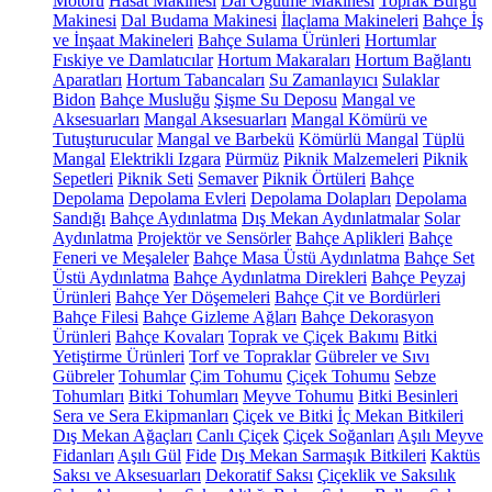
Motoru
Hasat Makinesi
Dal Öğütme Makinesi
Toprak Burgu
Makinesi
Dal Budama Makinesi
İlaçlama Makineleri
Bahçe İş
ve İnşaat Makineleri
Bahçe Sulama Ürünleri
Hortumlar
Fıskiye ve Damlatıcılar
Hortum Makaraları
Hortum Bağlantı
Aparatları
Hortum Tabancaları
Su Zamanlayıcı
Sulaklar
Bidon
Bahçe Musluğu
Şişme Su Deposu
Mangal ve
Aksesuarları
Mangal Aksesuarları
Mangal Kömürü ve
Tutuşturucular
Mangal ve Barbekü
Kömürlü Mangal
Tüplü
Mangal
Elektrikli Izgara
Pürmüz
Piknik Malzemeleri
Piknik
Sepetleri
Piknik Seti
Semaver
Piknik Örtüleri
Bahçe
Depolama
Depolama Evleri
Depolama Dolapları
Depolama
Sandığı
Bahçe Aydınlatma
Dış Mekan Aydınlatmalar
Solar
Aydınlatma
Projektör ve Sensörler
Bahçe Aplikleri
Bahçe
Feneri ve Meşaleler
Bahçe Masa Üstü Aydınlatma
Bahçe Set
Üstü Aydınlatma
Bahçe Aydınlatma Direkleri
Bahçe Peyzaj
Ürünleri
Bahçe Yer Döşemeleri
Bahçe Çit ve Bordürleri
Bahçe Filesi
Bahçe Gizleme Ağları
Bahçe Dekorasyon
Ürünleri
Bahçe Kovaları
Toprak ve Çiçek Bakımı
Bitki
Yetiştirme Ürünleri
Torf ve Topraklar
Gübreler ve Sıvı
Gübreler
Tohumlar
Çim Tohumu
Çiçek Tohumu
Sebze
Tohumları
Bitki Tohumları
Meyve Tohumu
Bitki Besinleri
Sera ve Sera Ekipmanları
Çiçek ve Bitki
İç Mekan Bitkileri
Dış Mekan Ağaçları
Canlı Çiçek
Çiçek Soğanları
Aşılı Meyve
Fidanları
Aşılı Gül
Fide
Dış Mekan Sarmaşık Bitkileri
Kaktüs
Saksı ve Aksesuarları
Dekoratif Saksı
Çiçeklik ve Saksılık