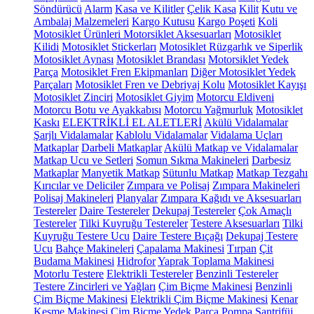
Söndürücü
Alarm
Kasa ve Kilitler
Çelik Kasa
Kilit
Kutu ve
Ambalaj Malzemeleri
Kargo Kutusu
Kargo Poşeti
Koli
Motosiklet Ürünleri
Motorsiklet Aksesuarları
Motosiklet
Kilidi
Motosiklet Stickerları
Motosiklet Rüzgarlık ve Siperlik
Motosiklet Aynası
Motosiklet Brandası
Motorsiklet Yedek
Parça
Motosiklet Fren Ekipmanları
Diğer Motosiklet Yedek
Parçaları
Motosiklet Fren ve Debriyaj Kolu
Motosiklet Kayışı
Motosiklet Zinciri
Motosiklet Giyim
Motorcu Eldiveni
Motorcu Botu ve Ayakkabısı
Motorcu Yağmurluk
Motosiklet
Kaskı
ELEKTRİKLİ EL ALETLERİ
Akülü Vidalamalar
Şarjlı Vidalamalar
Kablolu Vidalamalar
Vidalama Uçları
Matkaplar
Darbeli Matkaplar
Akülü Matkap ve Vidalamalar
Matkap Ucu ve Setleri
Somun Sıkma Makineleri
Darbesiz
Matkaplar
Manyetik Matkap
Sütunlu Matkap
Matkap Tezgahı
Kırıcılar ve Deliciler
Zımpara ve Polisaj
Zımpara Makineleri
Polisaj Makineleri
Planyalar
Zımpara Kağıdı ve Aksesuarları
Testereler
Daire Testereler
Dekupaj Testereler
Çok Amaçlı
Testereler
Tilki Kuyruğu Testereler
Testere Aksesuarları
Tilki
Kuyruğu Testere Ucu
Daire Testere Bıçağı
Dekupaj Testere
Ucu
Bahçe Makineleri
Çapalama Makinesi
Tırpan
Çit
Budama Makinesi
Hidrofor
Yaprak Toplama Makinesi
Motorlu Testere
Elektrikli Testereler
Benzinli Testereler
Testere Zincirleri ve Yağları
Çim Biçme Makinesi
Benzinli
Çim Biçme Makinesi
Elektrikli Çim Biçme Makinesi
Kenar
Kesme Makinesi
Çim Biçme Yedek Parça
Pompa
Santrifüj