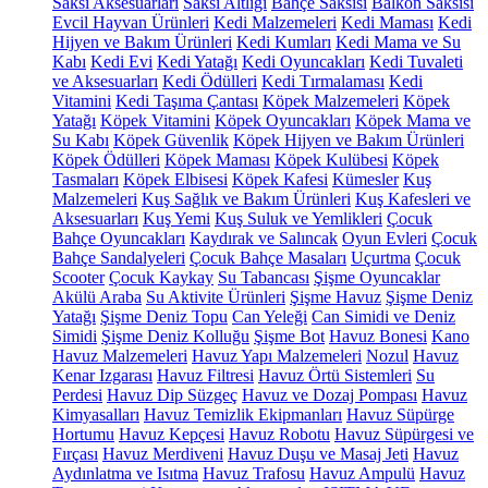
Saksı Aksesuarları
Saksı Altlığı
Bahçe Saksısı
Balkon Saksısı
Evcil Hayvan Ürünleri
Kedi Malzemeleri
Kedi Maması
Kedi
Hijyen ve Bakım Ürünleri
Kedi Kumları
Kedi Mama ve Su
Kabı
Kedi Evi
Kedi Yatağı
Kedi Oyuncakları
Kedi Tuvaleti
ve Aksesuarları
Kedi Ödülleri
Kedi Tırmalaması
Kedi
Vitamini
Kedi Taşıma Çantası
Köpek Malzemeleri
Köpek
Yatağı
Köpek Vitamini
Köpek Oyuncakları
Köpek Mama ve
Su Kabı
Köpek Güvenlik
Köpek Hijyen ve Bakım Ürünleri
Köpek Ödülleri
Köpek Maması
Köpek Kulübesi
Köpek
Tasmaları
Köpek Elbisesi
Köpek Kafesi
Kümesler
Kuş
Malzemeleri
Kuş Sağlık ve Bakım Ürünleri
Kuş Kafesleri ve
Aksesuarları
Kuş Yemi
Kuş Suluk ve Yemlikleri
Çocuk
Bahçe Oyuncakları
Kaydırak ve Salıncak
Oyun Evleri
Çocuk
Bahçe Sandalyeleri
Çocuk Bahçe Masaları
Uçurtma
Çocuk
Scooter
Çocuk Kaykay
Su Tabancası
Şişme Oyuncaklar
Akülü Araba
Su Aktivite Ürünleri
Şişme Havuz
Şişme Deniz
Yatağı
Şişme Deniz Topu
Can Yeleği
Can Simidi ve Deniz
Simidi
Şişme Deniz Kolluğu
Şişme Bot
Havuz Bonesi
Kano
Havuz Malzemeleri
Havuz Yapı Malzemeleri
Nozul
Havuz
Kenar Izgarası
Havuz Filtresi
Havuz Örtü Sistemleri
Su
Perdesi
Havuz Dip Süzgeç
Havuz ve Dozaj Pompası
Havuz
Kimyasalları
Havuz Temizlik Ekipmanları
Havuz Süpürge
Hortumu
Havuz Kepçesi
Havuz Robotu
Havuz Süpürgesi ve
Fırçası
Havuz Merdiveni
Havuz Duşu ve Masaj Jeti
Havuz
Aydınlatma ve Isıtma
Havuz Trafosu
Havuz Ampulü
Havuz