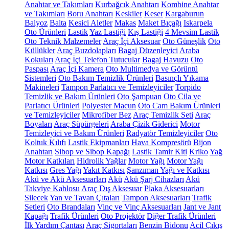
Anahtar ve Takımları
Kurbağcık Anahtarı
Kombine Anahtar
ve Takımları
Boru Anahtarı
Keskiler
Keser
Kargaburun
Balyoz
Balta
Kesici Aletler
Makas
Maket Bıçağı
Iskarpela
Oto Ürünleri
Lastik
Yaz Lastiği
Kış Lastiği
4 Mevsim Lastik
Oto Teknik Malzemeler
Araç İçi Aksesuar
Oto Güneşlik
Oto
Küllükler
Araç Buzdolapları
Bagaj Düzenleyici
Araba
Kokuları
Araç İçi Telefon Tutucular
Bagaj Havuzu
Oto
Paspası
Araç İçi Kamera
Oto Multimedya ve Görüntü
Sistemleri
Oto Bakım Temizlik Ürünleri
Basınçlı Yıkama
Makineleri
Tampon Parlatıcı ve Temizleyiciler
Torpido
Temizlik ve Bakım Ürünleri
Oto Şampuan
Oto Cila ve
Parlatıcı Ürünleri
Polyester Macun
Oto Cam Bakım Ürünleri
ve Temizleyiciler
Mikrofiber Bez
Araç Temizlik Seti
Araç
Boyaları
Araç Süpürgeleri
Araba Çizik Giderici
Motor
Temizleyici ve Bakım Ürünleri
Radyatör Temizleyiciler
Oto
Koltuk Kılıfı
Lastik Ekipmanları
Hava Kompresörü
Bijon
Anahtarı
Sibop ve Sibop Kapağı
Lastik Tamir Kiti
Kriko
Yağ
Motor Katkıları
Hidrolik Yağlar
Motor Yağı
Motor Yağı
Katkısı
Gres Yağı
Yakıt Katkısı
Şanzıman Yağı ve Katkısı
Akü ve Akü Aksesuarları
Akü
Akü Şarj Cihazları
Akü
Takviye Kablosu
Araç Dış Aksesuar
Plaka Aksesuarları
Silecek
Yan ve Tavan Çıtaları
Tampon Aksesuarları
Trafik
Setleri
Oto Brandaları
Vinç ve Vinç Aksesuarları
Jant ve Jant
Kapağı
Trafik Ürünleri
Oto Projektör
Diğer Trafik Ürünleri
İlk Yardım Çantası
Araç Sigortaları
Benzin Bidonu
Acil Çıkış