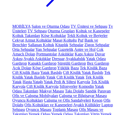
MOBİLYA
Salon ve Oturma Odası
TV Ünitesi ve Sehpası
Tv
Üniteleri
TV Sehpası
Oturma Grupları
Koltuk ve Kanepeler
Koltuk Takımları
Köşe Koltuklar
Tekli Koltuk ve Berjerler
Çekyat
Armut Koltuklar
Masaj Koltuğu
Puf
Bank ve
Benchler
Sallanan Koltuk
Kitaplık
Sehpalar
Zigon Sehpalar
Orta Sehpalar
Yan Sehpalar
Gazetelik
Antre ve Hol
Çok
Amaçlı Dolap
Portmantolar
Askılıklar
Kapı Askısı
Duvar
Askısı
Ayaklı Askılıklar
Dresuar
Ayakkabılık
Yatak Odası
Gardırop
Kapaklı Gardırop
Sürgülü Gardırop
Bez Gardırop
Açık Dolap
Köşe Gardırop
Yüklük
Baza
Tek Kişilik Baza
Çift Kişilik Baza
Yatak Başlığı
Çift Kişilik Yatak Başlığı
Tek
Kişilik Yatak Başlığı
Yatak
Çift Kişilik Yatak
Tek Kişilik
Yatak
Hasta Yatağı
Yatak Pedi & Şiltesi
Karyola
Tek Kişilik
Karyola
Çift Kişilik Karyola
Şifonyerler
Komodin
Yatak
Odası Takımları
Makyaj Masası
Takı Dolabı
Sandık
Paravan
Ofis ve Çalışma Mobilyaları
Çalışma ve Bilgisayar Masası
Oyuncu Koltukları
Çalışma ve Ofis Sandalyeleri
Keson
Ofis
Dolabı
Ofis Koltukları ve Kanepeleri
Ayaklı Küllükler
Laptop
Sehpası
Oyuncu Masası
Toplantı Masası
Ofis Masası ve
Takımları
Yemek Odası
Yemek Odası Takımları
Vitrin
Yemek