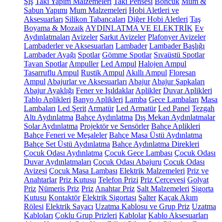
Şiş
Takı Yapım Malzemeleri
Takı Pensesi
Boncuk
Mum &
Sabun Yapımı
Mum Malzemeleri
Hobi Aletleri ve
Aksesuarları
Silikon Tabancaları
Diğer Hobi Aletleri
Taş
Boyama & Mozaik
AYDINLATMA VE ELEKTRİK
Ev
Aydınlatmaları
Avizeler
Sarkıt Avizeler
Plafonyer Avizeler
Lambaderler ve Aksesuarları
Lambader
Lambader Başlığı
Lambader Ayağı
Spotlar
Gömme Spotlar
Sıvaüstü Spotlar
Tavan Spotlar
Ampuller
Led Ampul
Halojen Ampul
Tasarruflu Ampul
Rustik Ampul
Akıllı Ampul
Floresan
Ampul
Abajurlar ve Aksesuarları
Abajur
Abajur Şapkaları
Abajur Ayaklığı
Fener ve Işıldaklar
Aplikler
Duvar Aplikleri
Tablo Aplikleri
Banyo Aplikleri
Lamba
Gece Lambaları
Masa
Lambaları
Led Şerit
Armatür
Led Armatür
Led Panel
Tezgah
Altı Aydınlatma
Bahçe Aydınlatma
Dış Mekan Aydınlatmalar
Solar Aydınlatma
Projektör ve Sensörler
Bahçe Aplikleri
Bahçe Feneri ve Meşaleler
Bahçe Masa Üstü Aydınlatma
Bahçe Set Üstü Aydınlatma
Bahçe Aydınlatma Direkleri
Çocuk Odası Aydınlatma
Çocuk Gece Lambası
Çocuk Odası
Duvar Aydınlatmaları
Çocuk Odası Abajuru
Çocuk Odası
Avizesi
Çocuk Masa Lambası
Elektrik Malzemeleri
Priz ve
Anahtarlar
Priz Kutusu
Telefon Prizi
Priz Çerçevesi
Golyat
Priz
Nümeris Priz
Priz
Anahtar Priz
Şalt Malzemeleri
Sigorta
Kutusu
Kontaktör
Elektrik Sigortası
Şalter
Kaçak Akım
Rölesi
Elektrik Sayacı
Uzatma Kablosu ve Grup Priz
Uzatma
Kabloları
Çoklu Grup Prizleri
Kablolar
Kablo Aksesuarları