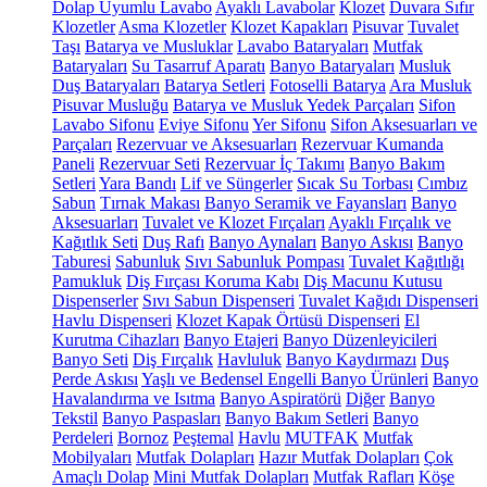
Dolap Uyumlu Lavabo
Ayaklı Lavabolar
Klozet
Duvara Sıfır
Klozetler
Asma Klozetler
Klozet Kapakları
Pisuvar
Tuvalet
Taşı
Batarya ve Musluklar
Lavabo Bataryaları
Mutfak
Bataryaları
Su Tasarruf Aparatı
Banyo Bataryaları
Musluk
Duş Bataryaları
Batarya Setleri
Fotoselli Batarya
Ara Musluk
Pisuvar Musluğu
Batarya ve Musluk Yedek Parçaları
Sifon
Lavabo Sifonu
Eviye Sifonu
Yer Sifonu
Sifon Aksesuarları ve
Parçaları
Rezervuar ve Aksesuarları
Rezervuar Kumanda
Paneli
Rezervuar Seti
Rezervuar İç Takımı
Banyo Bakım
Setleri
Yara Bandı
Lif ve Süngerler
Sıcak Su Torbası
Cımbız
Sabun
Tırnak Makası
Banyo Seramik ve Fayansları
Banyo
Aksesuarları
Tuvalet ve Klozet Fırçaları
Ayaklı Fırçalık ve
Kağıtlık Seti
Duş Rafı
Banyo Aynaları
Banyo Askısı
Banyo
Taburesi
Sabunluk
Sıvı Sabunluk Pompası
Tuvalet Kağıtlığı
Pamukluk
Diş Fırçası Koruma Kabı
Diş Macunu Kutusu
Dispenserler
Sıvı Sabun Dispenseri
Tuvalet Kağıdı Dispenseri
Havlu Dispenseri
Klozet Kapak Örtüsü Dispenseri
El
Kurutma Cihazları
Banyo Etajeri
Banyo Düzenleyicileri
Banyo Seti
Diş Fırçalık
Havluluk
Banyo Kaydırmazı
Duş
Perde Askısı
Yaşlı ve Bedensel Engelli Banyo Ürünleri
Banyo
Havalandırma ve Isıtma
Banyo Aspiratörü
Diğer
Banyo
Tekstil
Banyo Paspasları
Banyo Bakım Setleri
Banyo
Perdeleri
Bornoz
Peştemal
Havlu
MUTFAK
Mutfak
Mobilyaları
Mutfak Dolapları
Hazır Mutfak Dolapları
Çok
Amaçlı Dolap
Mini Mutfak Dolapları
Mutfak Rafları
Köşe