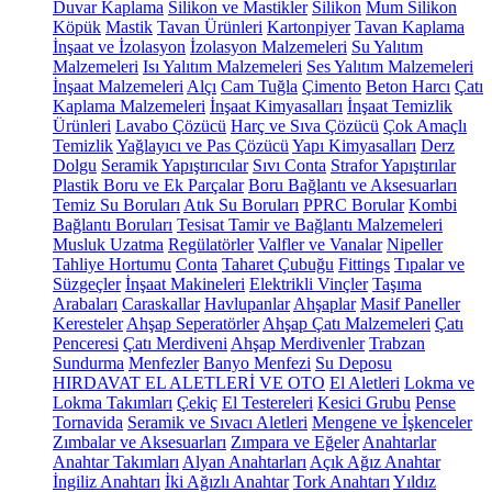
Duvar Kaplama
Silikon ve Mastikler
Silikon
Mum Silikon
Köpük
Mastik
Tavan Ürünleri
Kartonpiyer
Tavan Kaplama
İnşaat ve İzolasyon
İzolasyon Malzemeleri
Su Yalıtım
Malzemeleri
Isı Yalıtım Malzemeleri
Ses Yalıtım Malzemeleri
İnşaat Malzemeleri
Alçı
Cam Tuğla
Çimento
Beton Harcı
Çatı
Kaplama Malzemeleri
İnşaat Kimyasalları
İnşaat Temizlik
Ürünleri
Lavabo Çözücü
Harç ve Sıva Çözücü
Çok Amaçlı
Temizlik
Yağlayıcı ve Pas Çözücü
Yapı Kimyasalları
Derz
Dolgu
Seramik Yapıştırıcılar
Sıvı Conta
Strafor Yapıştırılar
Plastik Boru ve Ek Parçalar
Boru Bağlantı ve Aksesuarları
Temiz Su Boruları
Atık Su Boruları
PPRC Borular
Kombi
Bağlantı Boruları
Tesisat Tamir ve Bağlantı Malzemeleri
Musluk Uzatma
Regülatörler
Valfler ve Vanalar
Nipeller
Tahliye Hortumu
Conta
Taharet Çubuğu
Fittings
Tıpalar ve
Süzgeçler
İnşaat Makineleri
Elektrikli Vinçler
Taşıma
Arabaları
Caraskallar
Havlupanlar
Ahşaplar
Masif Paneller
Keresteler
Ahşap Seperatörler
Ahşap Çatı Malzemeleri
Çatı
Penceresi
Çatı Merdiveni
Ahşap Merdivenler
Trabzan
Sundurma
Menfezler
Banyo Menfezi
Su Deposu
HIRDAVAT EL ALETLERİ VE OTO
El Aletleri
Lokma ve
Lokma Takımları
Çekiç
El Testereleri
Kesici Grubu
Pense
Tornavida
Seramik ve Sıvacı Aletleri
Mengene ve İşkenceler
Zımbalar ve Aksesuarları
Zımpara ve Eğeler
Anahtarlar
Anahtar Takımları
Alyan Anahtarları
Açık Ağız Anahtar
İngiliz Anahtarı
İki Ağızlı Anahtar
Tork Anahtarı
Yıldız