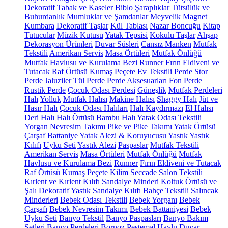
Dekoratif Tabak ve Kaseler
Biblo
Şaraplıklar
Tütsülük ve
Buhurdanlık
Mumluklar ve Şamdanlar
Meyvelik
Magnet
Kumbara
Dekoratif Taşlar
Kül Tablası
Nazar Boncuğu
Kitap
Tutucular
Müzik Kutusu
Yatak Tepsisi
Kokulu Taşlar
Ahşap
Dekorasyon Ürünleri
Duvar Süsleri
Cansız Manken
Mutfak
Tekstili
Amerikan Servis
Masa Örtüleri
Mutfak Önlüğü
Mutfak Havlusu ve Kurulama Bezi
Runner
Fırın Eldiveni ve
Tutacak
Raf Örtüsü
Kumaş Peçete
Ev Tekstili
Perde
Stor
Perde
Jaluziler
Tül Perde
Perde Aksesuarları
Fon Perde
Rustik Perde
Çocuk Odası Perdesi
Güneşlik
Mutfak Perdeleri
Halı
Yolluk
Mutfak Halısı
Makine Halısı
Shaggy Halı
Jüt ve
Hasır Halı
Çocuk Odası Halıları
Halı Kaydırmazı
El Halısı
Deri Halı
Halı Örtüsü
Bambu Halı
Yatak Odası Tekstili
Yorgan
Nevresim Takımı
Pike ve Pike Takımı
Yatak Örtüsü
Çarşaf
Battaniye
Yatak Alezi & Koruyucusu
Yastık
Yastık
Kılıfı
Uyku Seti
Yastık Alezi
Paspaslar
Mutfak Tekstili
Amerikan Servis
Masa Örtüleri
Mutfak Önlüğü
Mutfak
Havlusu ve Kurulama Bezi
Runner
Fırın Eldiveni ve Tutacak
Raf Örtüsü
Kumaş Peçete
Kilim
Seccade
Salon Tekstili
Kırlent ve Kırlent Kılıfı
Sandalye Minderi
Koltuk Örtüsü ve
Şalı
Dekoratif Yastık
Sandalye Kılıfı
Bahçe Tekstili
Salıncak
Minderleri
Bebek Odası Tekstili
Bebek Yorganı
Bebek
Çarşafı
Bebek Nevresim Takımı
Bebek Battaniyesi
Bebek
Uyku Seti
Banyo Tekstil
Banyo Paspasları
Banyo Bakım
Setleri
Banyo Perdeleri
Bornoz
Peştemal
Havlu
Duvar