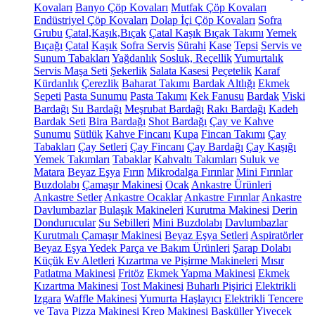
Kovaları
Banyo Çöp Kovaları
Mutfak Çöp Kovaları
Endüstriyel Çöp Kovaları
Dolap İçi Çöp Kovaları
Sofra
Grubu
Çatal,Kaşık,Bıçak
Çatal Kaşık Bıçak Takımı
Yemek
Bıçağı
Çatal
Kaşık
Sofra Servis
Sürahi
Kase
Tepsi
Servis ve
Sunum Tabakları
Yağdanlık
Sosluk, Reçellik
Yumurtalık
Servis Maşa Seti
Şekerlik
Salata Kasesi
Peçetelik
Karaf
Kürdanlık
Çerezlik
Baharat Takımı
Bardak Altlığı
Ekmek
Sepeti
Pasta Sunumu
Pasta Takımı
Kek Fanusu
Bardak
Viski
Bardağı
Su Bardağı
Meşrubat Bardağı
Rakı Bardağı
Kadeh
Bardak Seti
Bira Bardağı
Shot Bardağı
Çay ve Kahve
Sunumu
Sütlük
Kahve Fincanı
Kupa
Fincan Takımı
Çay
Tabakları
Çay Setleri
Çay Fincanı
Çay Bardağı
Çay Kaşığı
Yemek Takımları
Tabaklar
Kahvaltı Takımları
Suluk ve
Matara
Beyaz Eşya
Fırın
Mikrodalga Fırınlar
Mini Fırınlar
Buzdolabı
Çamaşır Makinesi
Ocak
Ankastre Ürünleri
Ankastre Setler
Ankastre Ocaklar
Ankastre Fırınlar
Ankastre
Davlumbazlar
Bulaşık Makineleri
Kurutma Makinesi
Derin
Dondurucular
Su Sebilleri
Mini Buzdolabı
Davlumbazlar
Kurutmalı Çamaşır Makinesi
Beyaz Eşya Setleri
Aspiratörler
Beyaz Eşya Yedek Parça ve Bakım Ürünleri
Şarap Dolabı
Küçük Ev Aletleri
Kızartma ve Pişirme Makineleri
Mısır
Patlatma Makinesi
Fritöz
Ekmek Yapma Makinesi
Ekmek
Kızartma Makinesi
Tost Makinesi
Buharlı Pişirici
Elektrikli
Izgara
Waffle Makinesi
Yumurta Haşlayıcı
Elektrikli Tencere
ve Tava
Pizza Makinesi
Krep Makinesi
Basküller
Yiyecek