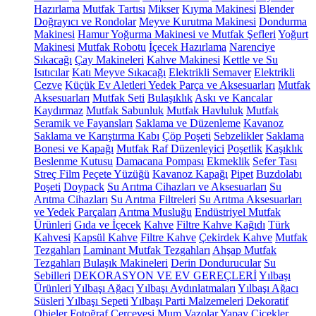
Hazırlama
Mutfak Tartısı
Mikser
Kıyma Makinesi
Blender
Doğrayıcı ve Rondolar
Meyve Kurutma Makinesi
Dondurma
Makinesi
Hamur Yoğurma Makinesi ve Mutfak Şefleri
Yoğurt
Makinesi
Mutfak Robotu
İçecek Hazırlama
Narenciye
Sıkacağı
Çay Makineleri
Kahve Makinesi
Kettle ve Su
Isıtıcılar
Katı Meyve Sıkacağı
Elektrikli Semaver
Elektrikli
Cezve
Küçük Ev Aletleri Yedek Parça ve Aksesuarları
Mutfak
Aksesuarları
Mutfak Seti
Bulaşıklık
Askı ve Kancalar
Kaydırmaz
Mutfak Sabunluk
Mutfak Havluluk
Mutfak
Seramik ve Fayansları
Saklama ve Düzenleme
Kavanoz
Saklama ve Karıştırma Kabı
Çöp Poşeti
Sebzelikler
Saklama
Bonesi ve Kapağı
Mutfak Raf Düzenleyici
Poşetlik
Kaşıklık
Beslenme Kutusu
Damacana Pompası
Ekmeklik
Sefer Tası
Streç Film
Peçete Yüzüğü
Kavanoz Kapağı
Pipet
Buzdolabı
Poşeti
Doypack
Su Arıtma Cihazları ve Aksesuarları
Su
Arıtma Cihazları
Su Arıtma Filtreleri
Su Arıtma Aksesuarları
ve Yedek Parçaları
Arıtma Musluğu
Endüstriyel Mutfak
Ürünleri
Gıda ve İçecek
Kahve
Filtre Kahve Kağıdı
Türk
Kahvesi
Kapsül Kahve
Filtre Kahve
Çekirdek Kahve
Mutfak
Tezgahları
Laminant Mutfak Tezgahları
Ahşap Mutfak
Tezgahları
Bulaşık Makineleri
Derin Dondurucular
Su
Sebilleri
DEKORASYON VE EV GEREÇLERİ
Yılbaşı
Ürünleri
Yılbaşı Ağacı
Yılbaşı Aydınlatmaları
Yılbaşı Ağacı
Süsleri
Yılbaşı Sepeti
Yılbaşı Parti Malzemeleri
Dekoratif
Objeler
Fotoğraf Çerçevesi
Mum
Vazolar
Yapay Çiçekler