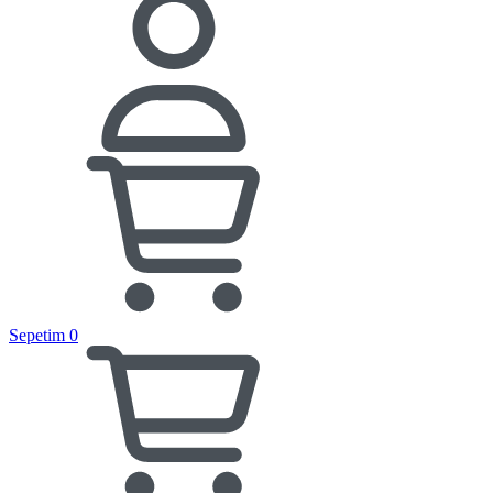
Sepetim
0