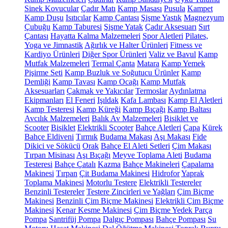
Sinek Kovucular
Çadır Matı
Kamp Masası
Pusula
Kampet
Kamp Duşu
Isıtıcılar
Kamp Çantası
Şişme Yastık
Magnezyum
Çubuğu
Kamp Taburesi
Şişme Yatak
Çadır Aksesuarı
Sırt
Çantası
Hayatta Kalma Malzemeleri
Spor Aletleri
Pilates,
Yoga ve Jimnastik
Ağırlık ve Halter Ürünleri
Fitness ve
Kardiyo Ürünleri
Diğer Spor Ürünleri
Valiz ve Bavul
Kamp
Mutfak Malzemeleri
Termal Çanta
Matara
Kamp Yemek
Pişirme Seti
Kamp Buzluk ve Soğutucu Ürünler
Kamp
Demliği
Kamp Tavası
Kamp Ocağı
Kamp Mutfak
Aksesuarları
Çakmak ve Yakıcılar
Termoslar
Aydınlatma
Ekipmanları
El Feneri
Işıldak
Kafa Lambası
Kamp El Aletleri
Kamp Testeresi
Kamp Küreği
Kamp Bıçağı
Kamp Baltası
Avcılık Malzemeleri
Balık Av Malzemeleri
Bisiklet ve
Scooter
Bisiklet
Elektrikli Scooter
Bahçe Aletleri
Çapa
Kürek
Bahçe Eldiveni
Tırmık
Budama Makası
Aşı Makası
Fide
Dikici ve Sökücü
Orak
Bahçe El Aleti Setleri
Çim Makası
Tırpan Misinası
Aşı Bıçağı
Meyve Toplama Aleti
Budama
Testeresi
Bahçe Çatalı
Kazma
Bahçe Makineleri
Çapalama
Makinesi
Tırpan
Çit Budama Makinesi
Hidrofor
Yaprak
Toplama Makinesi
Motorlu Testere
Elektrikli Testereler
Benzinli Testereler
Testere Zincirleri ve Yağları
Çim Biçme
Makinesi
Benzinli Çim Biçme Makinesi
Elektrikli Çim Biçme
Makinesi
Kenar Kesme Makinesi
Çim Biçme Yedek Parça
Pompa
Santrifüj Pompa
Dalgıç Pompası
Bahçe Pompası
Su