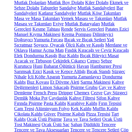
Mutfak Dolapları
Mutfak Boy Dolabı
Kiler Dolabı
Ekmek ve
Sebze Dolabı
Tabureler
Sandalye
Mutfak Sandalyeleri
Bar
Sandalyeleri
Katlanır Sandalyeler
Mutfak Köşe Takımları
Masa ve Masa Takımları
Yemek Masası ve Takımları
Mutfak
Masası ve Takımları
Eviye
Mutfak Bataryaları
Mutfak
Gereçleri
Kesme Tahtası
Rende
Servis Gereçleri
Patates Ezici
Manuel Kıyma Makinesi
Krema Pompası
Dilimleyici
Doğrayıcı
Yumurta Fırçası
Bıçak ve Bıçak Setleri
Yağ
Sıçratmaz
Soyucu, Oyacak
Ölçü Kabı ve Kaşığı
Merdane ve
Oklava
Hamur Açma Matı
Fındık Kıracağı ve Ceviz Kıracağı
Elek
Dondurma Kaşığı
Buz Kalıbı
Bıçak Bileyici Masat
Açacak ve Tirbuşon
Çekirdek Çıkarıcı
Çırpıcı
Sebze
Kurutucu
Huni
Baharat Öğütücü
Havan
Hamburger Presi
Sarımsak Ezici
Kaşık ve Kepçe Altlığı
Bıçak Standı
Süzgeç
Nihale
İçli Köfte Aparatı
Yumurta Zamanlayıcı
Dondurma
Kalıbı
Buz Kovası
Et Dövme Aleti
Sarma Makinesi
Kahve
Değirmenleri
Limon Sıkacağı
Pişirme Grubu
Çay ve Kahve
Demleme
French Press
Dripper
Chemex
Cezve
Çay Süzgeci
Demlik
Moka Pot
Çaydanlık
Kahve Filtresi
Sifon Kahve
Fırında Pişirme
Pasta Kalıbı
Kurabiye Kalıbı
Fırın Tepsisi
Cam Tepsi
Alüminyum Folyo
Kek Kalıbı
Muffin Kalıbı
Çikolata Kalıbı
Güveç
Pişirme Kağıdı
Pizza Tepsisi
Tart
Kalıbı
Ocak Üstü Pişirme
Tava ve Tava Setleri
Ocak Üstü
Tost Makinesi
Ocak Üstü Sac
Sahan
Düdüklü Tencere
Tencere ve Tava Aksesuarları
Tencere ve Tencere Setleri
Çöp