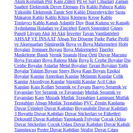
Akım Korumalı Priz
Kapı Zilleri
Pil ve Şarj Cihazları
Zaman
Saatleri
Elektronik Devre Elemanı
Fiş
Kablo Pabucu
Kablo
Yüksüğü
Elektronik Tamir Seti
Kablo Düzenleyiciler
Susta
Makaron Kablo
Kablo Klipsi
Klemens
Kroşe
Kablo
Toplayıcı
Kablo Kanalı
Adaptör
Duy
Buat Kutusu ve Kapağı
Aydınlatma Halatları ve Zincirleri
Enerji Sistemleri
Güneş
Paneli
Lityum Akü
Jel Akü
İnverter
Tavan Vantilatörleri
AHŞAP VE İNŞAAT
Ahşap Yer Döşeme
Parke
Parke Profil
ve Aksesuarları
Süpürgelik
Boya ve Boya Malzemeleri
Hobi
Boyaları
Tempare Boyası
Boya Malzemeleri
Tinerler
Maskeleme Bandı
Vernik
Spatula
Hışır Örtü
Duvar Macunu
Boya Fırçaları
Boya Rulosu
Mala
Boya
İç Cephe Boyalar
Dış
Cephe Boyalar
Astarlar
Metal Boyaları
Tavan Boyaları
Yağlı
Boyalar
Yalıtım Boyası
Sprey Boya
Kapı Boyası
Epoksi
Boyalar
Kapılar
Amerikan Kapılar
Melamin Kapılar
Çelik
Kapılar
Akordiyon Kapılar
Sürgülü Kapılar
Acil Çıkış
Kapıları
Kapı Kolları
Seramik ve Fayans
Banyo Seramik ve
Fayansları
Yer Seramik ve Fayansları
Mutfak Seramik ve
Fayansları
Karo
Mozaik
Mutfak Tezgahları
Laminant Mutfak
Tezgahları
Ahşap Mutfak Tezgahları
PVC Zemin Kaplama
Duvar Ürünleri
Duvar Kağıtları
Boyanabilir Duvar Kağıtları
3 Boyutlu Duvar Kağıtları
Duvar Stickerları ve Etiketleri
Dekoratif Duvar Kağıtları
Yapışkanlı Folyolar
Çocuk Odası
Duvar Stickerları
Çocuk Odası Duvar Kağıtları
Duvar Kağıdı
Yapıştırıcısı
Poster Duvar Kağıtları
Strafor
Duvar Çıtası