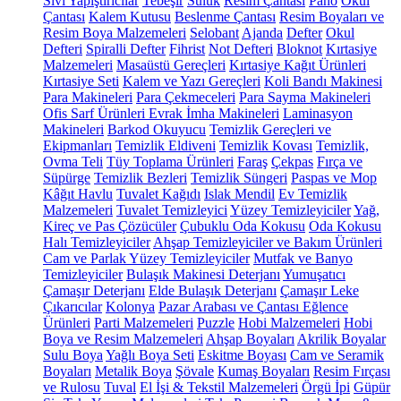
Sıvı Yapıştırıcılar
Tebeşir
Suluk
Resim Çantası
Pano
Okul
Çantası
Kalem Kutusu
Beslenme Çantası
Resim Boyaları ve
Resim Boya Malzemeleri
Selobant
Ajanda
Defter
Okul
Defteri
Spiralli Defter
Fihrist
Not Defteri
Bloknot
Kırtasiye
Malzemeleri
Masaüstü Gereçleri
Kırtasiye Kağıt Ürünleri
Kırtasiye Seti
Kalem ve Yazı Gereçleri
Koli Bandı Makinesi
Para Makineleri
Para Çekmeceleri
Para Sayma Makineleri
Ofis Sarf Ürünleri
Evrak İmha Makineleri
Laminasyon
Makineleri
Barkod Okuyucu
Temizlik Gereçleri ve
Ekipmanları
Temizlik Eldiveni
Temizlik Kovası
Temizlik,
Ovma Teli
Tüy Toplama Ürünleri
Faraş
Çekpas
Fırça ve
Süpürge
Temizlik Bezleri
Temizlik Süngeri
Paspas ve Mop
Kâğıt Havlu
Tuvalet Kağıdı
Islak Mendil
Ev Temizlik
Malzemeleri
Tuvalet Temizleyici
Yüzey Temizleyiciler
Yağ,
Kireç ve Pas Çözücüler
Çubuklu Oda Kokusu
Oda Kokusu
Halı Temizleyiciler
Ahşap Temizleyiciler ve Bakım Ürünleri
Cam ve Parlak Yüzey Temizleyiciler
Mutfak ve Banyo
Temizleyiciler
Bulaşık Makinesi Deterjanı
Yumuşatıcı
Çamaşır Deterjanı
Elde Bulaşık Deterjanı
Çamaşır Leke
Çıkarıcılar
Kolonya
Pazar Arabası ve Çantası
Eğlence
Ürünleri
Parti Malzemeleri
Puzzle
Hobi Malzemeleri
Hobi
Boya ve Resim Malzemeleri
Ahşap Boyaları
Akrilik Boyalar
Sulu Boya
Yağlı Boya Seti
Eskitme Boyası
Cam ve Seramik
Boyaları
Metalik Boya
Şövale
Kumaş Boyaları
Resim Fırçası
ve Rulosu
Tuval
El İşi & Tekstil Malzemeleri
Örgü İpi
Güpür