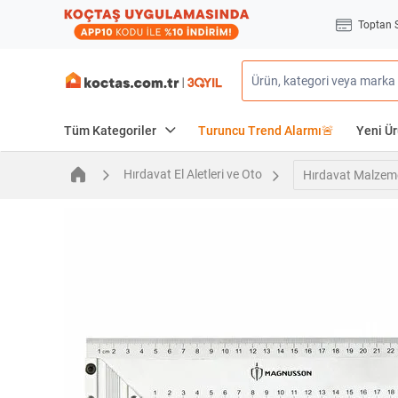
Toptan 
Tüm Kategoriler
Turuncu Trend Alarmı🚨
Yeni Ür
Hırdavat El Aletleri ve Oto
Hırdavat Malzeme