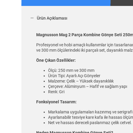
Ürün Açıklaması
Magnusson Mag 2 Parça Kombine Gönye Seti 250
Profesyonel ve hobi amaçlı kullanımlar için tasar
ve 300 mm ölçülerindeki iki parçalı set, dayanıklı ma
Öne Çıkan Özellikler:
Ölçü: 250 mm ve 300 mm
Ürün Tipi: Ayarlı Açı Gönyeler
Malzeme: Çelik – Yüksek dayanıklılık
Çerçeve: Alüminyum – Hafif ve sağlam yapı
Renk: Gri
Fonksiyonel Tasarım:
Markalama uygulamaları kazınmış ve serigrafi b
Ayarlanabilir tesviye kare kafa ile hassas ölçü
Net ve hassas dereceli paslanmaz çelik cetvel.
Neden Magnusson Kombine Gönye Seti?