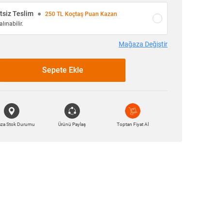
siz Teslim
●
250 TL Koçtaş Puan Kazan
lınabilir.
Mağaza Değiştir
Sepete Ekle
za Stok Durumu
Ürünü Paylaş
Toptan Fiyat Al