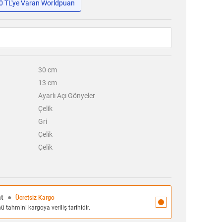
50 TL'ye Varan Worldpuan
30
cm
13
cm
Ayarlı Açı Gönyeler
Çelik
Gri
Çelik
Çelik
at
●
Ücretsiz Kargo
 tahmini kargoya veriliş tarihidir.