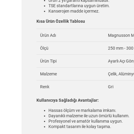
Ürün 2 yıl garanti kapsamındadır.
TSE standartlarına uygun üretim.
Kanserojen madde içermez.
Kısa Ürün Özellik Tablosu
Ürün Adı
Magnusson Ma
Ölçü
250 mm - 30
Ürün Tipi
Ayarlı Açı Gön
Malzeme
Çelik, Alümin
Renk
Gri
Kullanıcıya Sağladığı Avantajlar:
Hassas ölçüm ve markalama imkanı.
Dayanıklı malzeme ile uzun ömürlü kullanım.
Profesyonel ve amatör kullanıma uygun.
Kompakt tasarım ile kolay taşıma.