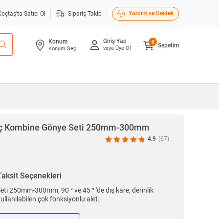
Yardım ve Destek
Koçtaş'ta Satıcı Ol
Sipariş Takip
Giriş Yap
Konum
0
Sepetim
veya Üye Ol
Konum Seç
ç Kombine Gönye Seti 250mm-300mm
4.9
(67)
Taksit Seçenekleri
i 250mm-300mm, 90 ° ve 45 ° 'de dış kare, derinlik
kullanılabilen çok fonksiyonlu alet.