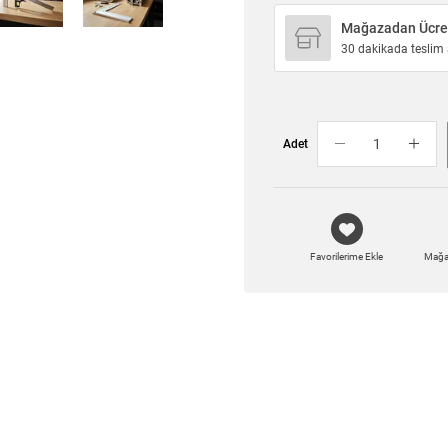
Mağazadan Ücret
30 dakikada teslim a
Adet
Favorilerime Ekle
Mağa