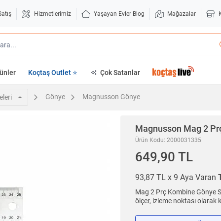
Satış
Hizmetlerimiz
Yaşayan Evler Blog
Mağazalar
ünler
Koçtaş Outlet ⭐
Çok Satanlar
Gönye
Magnusson Gönye
leri
Magnusson
Mag 2 Pr
Ürün Kodu: 2000031335
649,90 TL
93,87 TL x 9 Aya Varan
Mag 2 Prç Kombine Gönye Set
ölçer, izleme noktası olarak 