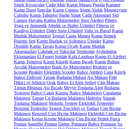
Sinek Kovucular
Çadır Matı
Kamp Masası
Pusula
Kampet
Kamp Duşu
Isıtıcılar
Kamp Çantası
Şişme Yastık
Magnezyum
Çubuğu
Kamp Taburesi
Şişme Yatak
Çadır Aksesuarı
Sırt
Çantası
Hayatta Kalma Malzemeleri
Spor Aletleri
Pilates,
Yoga ve Jimnastik
Ağırlık ve Halter Ürünleri
Fitness ve
Kardiyo Ürünleri
Diğer Spor Ürünleri
Valiz ve Bavul
Kamp
Mutfak Malzemeleri
Termal Çanta
Matara
Kamp Yemek
Pişirme Seti
Kamp Buzluk ve Soğutucu Ürünler
Kamp
Demliği
Kamp Tavası
Kamp Ocağı
Kamp Mutfak
Aksesuarları
Çakmak ve Yakıcılar
Termoslar
Aydınlatma
Ekipmanları
El Feneri
Işıldak
Kafa Lambası
Kamp El Aletleri
Kamp Testeresi
Kamp Küreği
Kamp Bıçağı
Kamp Baltası
Avcılık Malzemeleri
Balık Av Malzemeleri
Bisiklet ve
Scooter
Bisiklet
Elektrikli Scooter
Bahçe Aletleri
Çapa
Kürek
Bahçe Eldiveni
Tırmık
Budama Makası
Aşı Makası
Fide
Dikici ve Sökücü
Orak
Bahçe El Aleti Setleri
Çim Makası
Tırpan Misinası
Aşı Bıçağı
Meyve Toplama Aleti
Budama
Testeresi
Bahçe Çatalı
Kazma
Bahçe Makineleri
Çapalama
Makinesi
Tırpan
Çit Budama Makinesi
Hidrofor
Yaprak
Toplama Makinesi
Motorlu Testere
Elektrikli Testereler
Benzinli Testereler
Testere Zincirleri ve Yağları
Çim Biçme
Makinesi
Benzinli Çim Biçme Makinesi
Elektrikli Çim Biçme
Makinesi
Kenar Kesme Makinesi
Çim Biçme Yedek Parça
Pompa
Santrifüj Pompa
Dalgıç Pompası
Bahçe Pompası
Su