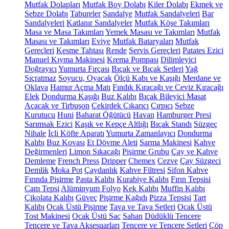
Mutfak Dolapları
Mutfak Boy Dolabı
Kiler Dolabı
Ekmek ve
Sebze Dolabı
Tabureler
Sandalye
Mutfak Sandalyeleri
Bar
Sandalyeleri
Katlanır Sandalyeler
Mutfak Köşe Takımları
Masa ve Masa Takımları
Yemek Masası ve Takımları
Mutfak
Masası ve Takımları
Eviye
Mutfak Bataryaları
Mutfak
Gereçleri
Kesme Tahtası
Rende
Servis Gereçleri
Patates Ezici
Manuel Kıyma Makinesi
Krema Pompası
Dilimleyici
Doğrayıcı
Yumurta Fırçası
Bıçak ve Bıçak Setleri
Yağ
Sıçratmaz
Soyucu, Oyacak
Ölçü Kabı ve Kaşığı
Merdane ve
Oklava
Hamur Açma Matı
Fındık Kıracağı ve Ceviz Kıracağı
Elek
Dondurma Kaşığı
Buz Kalıbı
Bıçak Bileyici Masat
Açacak ve Tirbuşon
Çekirdek Çıkarıcı
Çırpıcı
Sebze
Kurutucu
Huni
Baharat Öğütücü
Havan
Hamburger Presi
Sarımsak Ezici
Kaşık ve Kepçe Altlığı
Bıçak Standı
Süzgeç
Nihale
İçli Köfte Aparatı
Yumurta Zamanlayıcı
Dondurma
Kalıbı
Buz Kovası
Et Dövme Aleti
Sarma Makinesi
Kahve
Değirmenleri
Limon Sıkacağı
Pişirme Grubu
Çay ve Kahve
Demleme
French Press
Dripper
Chemex
Cezve
Çay Süzgeci
Demlik
Moka Pot
Çaydanlık
Kahve Filtresi
Sifon Kahve
Fırında Pişirme
Pasta Kalıbı
Kurabiye Kalıbı
Fırın Tepsisi
Cam Tepsi
Alüminyum Folyo
Kek Kalıbı
Muffin Kalıbı
Çikolata Kalıbı
Güveç
Pişirme Kağıdı
Pizza Tepsisi
Tart
Kalıbı
Ocak Üstü Pişirme
Tava ve Tava Setleri
Ocak Üstü
Tost Makinesi
Ocak Üstü Sac
Sahan
Düdüklü Tencere
Tencere ve Tava Aksesuarları
Tencere ve Tencere Setleri
Çöp