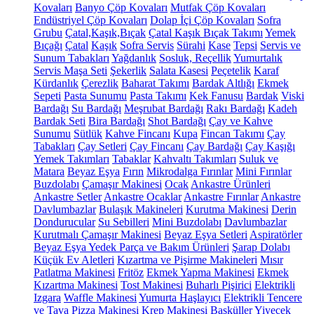
Kovaları
Banyo Çöp Kovaları
Mutfak Çöp Kovaları
Endüstriyel Çöp Kovaları
Dolap İçi Çöp Kovaları
Sofra
Grubu
Çatal,Kaşık,Bıçak
Çatal Kaşık Bıçak Takımı
Yemek
Bıçağı
Çatal
Kaşık
Sofra Servis
Sürahi
Kase
Tepsi
Servis ve
Sunum Tabakları
Yağdanlık
Sosluk, Reçellik
Yumurtalık
Servis Maşa Seti
Şekerlik
Salata Kasesi
Peçetelik
Karaf
Kürdanlık
Çerezlik
Baharat Takımı
Bardak Altlığı
Ekmek
Sepeti
Pasta Sunumu
Pasta Takımı
Kek Fanusu
Bardak
Viski
Bardağı
Su Bardağı
Meşrubat Bardağı
Rakı Bardağı
Kadeh
Bardak Seti
Bira Bardağı
Shot Bardağı
Çay ve Kahve
Sunumu
Sütlük
Kahve Fincanı
Kupa
Fincan Takımı
Çay
Tabakları
Çay Setleri
Çay Fincanı
Çay Bardağı
Çay Kaşığı
Yemek Takımları
Tabaklar
Kahvaltı Takımları
Suluk ve
Matara
Beyaz Eşya
Fırın
Mikrodalga Fırınlar
Mini Fırınlar
Buzdolabı
Çamaşır Makinesi
Ocak
Ankastre Ürünleri
Ankastre Setler
Ankastre Ocaklar
Ankastre Fırınlar
Ankastre
Davlumbazlar
Bulaşık Makineleri
Kurutma Makinesi
Derin
Dondurucular
Su Sebilleri
Mini Buzdolabı
Davlumbazlar
Kurutmalı Çamaşır Makinesi
Beyaz Eşya Setleri
Aspiratörler
Beyaz Eşya Yedek Parça ve Bakım Ürünleri
Şarap Dolabı
Küçük Ev Aletleri
Kızartma ve Pişirme Makineleri
Mısır
Patlatma Makinesi
Fritöz
Ekmek Yapma Makinesi
Ekmek
Kızartma Makinesi
Tost Makinesi
Buharlı Pişirici
Elektrikli
Izgara
Waffle Makinesi
Yumurta Haşlayıcı
Elektrikli Tencere
ve Tava
Pizza Makinesi
Krep Makinesi
Basküller
Yiyecek