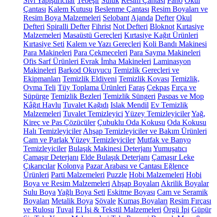
Sıvı Yapıştırıcılar
Tebeşir
Suluk
Resim Çantası
Pano
Okul
Çantası
Kalem Kutusu
Beslenme Çantası
Resim Boyaları ve
Resim Boya Malzemeleri
Selobant
Ajanda
Defter
Okul
Defteri
Spiralli Defter
Fihrist
Not Defteri
Bloknot
Kırtasiye
Malzemeleri
Masaüstü Gereçleri
Kırtasiye Kağıt Ürünleri
Kırtasiye Seti
Kalem ve Yazı Gereçleri
Koli Bandı Makinesi
Para Makineleri
Para Çekmeceleri
Para Sayma Makineleri
Ofis Sarf Ürünleri
Evrak İmha Makineleri
Laminasyon
Makineleri
Barkod Okuyucu
Temizlik Gereçleri ve
Ekipmanları
Temizlik Eldiveni
Temizlik Kovası
Temizlik,
Ovma Teli
Tüy Toplama Ürünleri
Faraş
Çekpas
Fırça ve
Süpürge
Temizlik Bezleri
Temizlik Süngeri
Paspas ve Mop
Kâğıt Havlu
Tuvalet Kağıdı
Islak Mendil
Ev Temizlik
Malzemeleri
Tuvalet Temizleyici
Yüzey Temizleyiciler
Yağ,
Kireç ve Pas Çözücüler
Çubuklu Oda Kokusu
Oda Kokusu
Halı Temizleyiciler
Ahşap Temizleyiciler ve Bakım Ürünleri
Cam ve Parlak Yüzey Temizleyiciler
Mutfak ve Banyo
Temizleyiciler
Bulaşık Makinesi Deterjanı
Yumuşatıcı
Çamaşır Deterjanı
Elde Bulaşık Deterjanı
Çamaşır Leke
Çıkarıcılar
Kolonya
Pazar Arabası ve Çantası
Eğlence
Ürünleri
Parti Malzemeleri
Puzzle
Hobi Malzemeleri
Hobi
Boya ve Resim Malzemeleri
Ahşap Boyaları
Akrilik Boyalar
Sulu Boya
Yağlı Boya Seti
Eskitme Boyası
Cam ve Seramik
Boyaları
Metalik Boya
Şövale
Kumaş Boyaları
Resim Fırçası
ve Rulosu
Tuval
El İşi & Tekstil Malzemeleri
Örgü İpi
Güpür