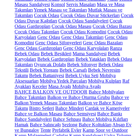
Masası Sandalyesi
Konsol
Servis Masaları
Masa ve Masa
Takımları
Yemek Masası ve Takımları
Mutfak Masası ve
Takımları
Çocuk Odası
Çocuk Odası Duvar Stickerları
Çocuk
Odası Duvar Kağıtları
Çocuk Odası Sandalyeleri
Çocuk
Odası Gardıropları
Çocuk Odası Masası
Çocuk Odası Bazası
Çocuk Odası Takımları
Çocuk Odası Komodini
Çocuk Odası
Karyolaları
Genç Odası
Genç Odası Takımları
Genç Odası
Komodini
Genç Odası Şifonyerleri
Genç Odası Bazaları
Genç Odası Gardıropları
Genç Odası Karyolaları
Ranza
Bebek Odası
Bebek Beşikleri
Mama Sandalyesi
Bebek
Karyolaları
Bebek Gardıropları
Bebek Yatakları
Bebek Odası
Takımları
Oyuncak Dolabı
Bebek Şifonyer
Bebek Odası
Tekstili
Bebek Yorganı
Bebek Çarşafı
Bebek Nevresim
Takımı
Bebek Battaniyesi
Bebek Uyku Seti
Mobilya
Aksesuarları
Mobilya Yedek Parçaları
Mobilya Kulpları
Raf
Ayakları
Keçeler
Masa Ayağı
Mobilya Ayağı
BAHÇE,BALKON VE OUTDOOR
Bahçe Mobilyaları
Bahçe Takımları
Balkon ve Bahçe Oturma Grubu
Bahçe ve
Balkon Yemek Masası Takımları
Balkon ve Bahçe Köşe
Takımı
Bistro Setleri
Bahçe Minderi
Çardak ve Kameriyeler
Bahçe ve Balkon Masası
Bahçe Şemsiyesi
Bahçe Bankı
Bahçe Sandalyeleri
Bahçe Sehpası
Bahçe Mobilya Kılıfları
Hamak
Bahçe Salıncağı
Şezlong
Bahçe Koltukları
Ahşap Ev
ve Bungalov
Tente
Prefabrik Evler
Kamp Spor ve Outdoor
Kamp Malzemeleri
Çadırlar
Kamp Sandalyesi
Uyku Tulumu