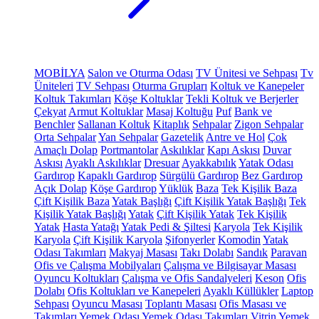
MOBİLYA
Salon ve Oturma Odası
TV Ünitesi ve Sehpası
Tv
Üniteleri
TV Sehpası
Oturma Grupları
Koltuk ve Kanepeler
Koltuk Takımları
Köşe Koltuklar
Tekli Koltuk ve Berjerler
Çekyat
Armut Koltuklar
Masaj Koltuğu
Puf
Bank ve
Benchler
Sallanan Koltuk
Kitaplık
Sehpalar
Zigon Sehpalar
Orta Sehpalar
Yan Sehpalar
Gazetelik
Antre ve Hol
Çok
Amaçlı Dolap
Portmantolar
Askılıklar
Kapı Askısı
Duvar
Askısı
Ayaklı Askılıklar
Dresuar
Ayakkabılık
Yatak Odası
Gardırop
Kapaklı Gardırop
Sürgülü Gardırop
Bez Gardırop
Açık Dolap
Köşe Gardırop
Yüklük
Baza
Tek Kişilik Baza
Çift Kişilik Baza
Yatak Başlığı
Çift Kişilik Yatak Başlığı
Tek
Kişilik Yatak Başlığı
Yatak
Çift Kişilik Yatak
Tek Kişilik
Yatak
Hasta Yatağı
Yatak Pedi & Şiltesi
Karyola
Tek Kişilik
Karyola
Çift Kişilik Karyola
Şifonyerler
Komodin
Yatak
Odası Takımları
Makyaj Masası
Takı Dolabı
Sandık
Paravan
Ofis ve Çalışma Mobilyaları
Çalışma ve Bilgisayar Masası
Oyuncu Koltukları
Çalışma ve Ofis Sandalyeleri
Keson
Ofis
Dolabı
Ofis Koltukları ve Kanepeleri
Ayaklı Küllükler
Laptop
Sehpası
Oyuncu Masası
Toplantı Masası
Ofis Masası ve
Takımları
Yemek Odası
Yemek Odası Takımları
Vitrin
Yemek