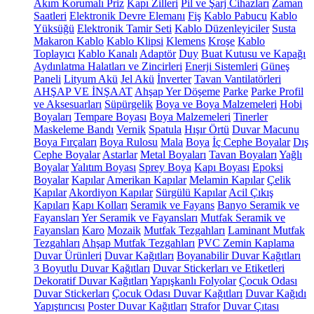
Akım Korumalı Priz
Kapı Zilleri
Pil ve Şarj Cihazları
Zaman
Saatleri
Elektronik Devre Elemanı
Fiş
Kablo Pabucu
Kablo
Yüksüğü
Elektronik Tamir Seti
Kablo Düzenleyiciler
Susta
Makaron Kablo
Kablo Klipsi
Klemens
Kroşe
Kablo
Toplayıcı
Kablo Kanalı
Adaptör
Duy
Buat Kutusu ve Kapağı
Aydınlatma Halatları ve Zincirleri
Enerji Sistemleri
Güneş
Paneli
Lityum Akü
Jel Akü
İnverter
Tavan Vantilatörleri
AHŞAP VE İNŞAAT
Ahşap Yer Döşeme
Parke
Parke Profil
ve Aksesuarları
Süpürgelik
Boya ve Boya Malzemeleri
Hobi
Boyaları
Tempare Boyası
Boya Malzemeleri
Tinerler
Maskeleme Bandı
Vernik
Spatula
Hışır Örtü
Duvar Macunu
Boya Fırçaları
Boya Rulosu
Mala
Boya
İç Cephe Boyalar
Dış
Cephe Boyalar
Astarlar
Metal Boyaları
Tavan Boyaları
Yağlı
Boyalar
Yalıtım Boyası
Sprey Boya
Kapı Boyası
Epoksi
Boyalar
Kapılar
Amerikan Kapılar
Melamin Kapılar
Çelik
Kapılar
Akordiyon Kapılar
Sürgülü Kapılar
Acil Çıkış
Kapıları
Kapı Kolları
Seramik ve Fayans
Banyo Seramik ve
Fayansları
Yer Seramik ve Fayansları
Mutfak Seramik ve
Fayansları
Karo
Mozaik
Mutfak Tezgahları
Laminant Mutfak
Tezgahları
Ahşap Mutfak Tezgahları
PVC Zemin Kaplama
Duvar Ürünleri
Duvar Kağıtları
Boyanabilir Duvar Kağıtları
3 Boyutlu Duvar Kağıtları
Duvar Stickerları ve Etiketleri
Dekoratif Duvar Kağıtları
Yapışkanlı Folyolar
Çocuk Odası
Duvar Stickerları
Çocuk Odası Duvar Kağıtları
Duvar Kağıdı
Yapıştırıcısı
Poster Duvar Kağıtları
Strafor
Duvar Çıtası