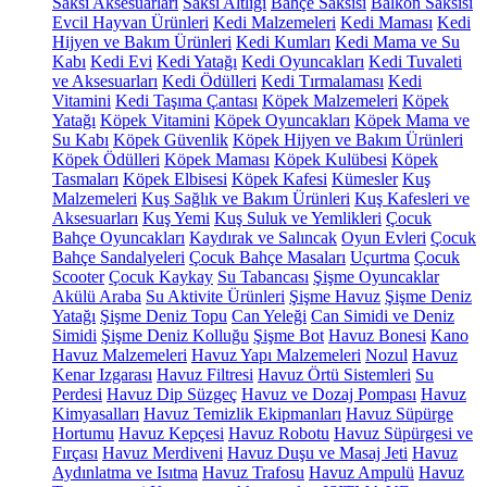
Saksı Aksesuarları
Saksı Altlığı
Bahçe Saksısı
Balkon Saksısı
Evcil Hayvan Ürünleri
Kedi Malzemeleri
Kedi Maması
Kedi
Hijyen ve Bakım Ürünleri
Kedi Kumları
Kedi Mama ve Su
Kabı
Kedi Evi
Kedi Yatağı
Kedi Oyuncakları
Kedi Tuvaleti
ve Aksesuarları
Kedi Ödülleri
Kedi Tırmalaması
Kedi
Vitamini
Kedi Taşıma Çantası
Köpek Malzemeleri
Köpek
Yatağı
Köpek Vitamini
Köpek Oyuncakları
Köpek Mama ve
Su Kabı
Köpek Güvenlik
Köpek Hijyen ve Bakım Ürünleri
Köpek Ödülleri
Köpek Maması
Köpek Kulübesi
Köpek
Tasmaları
Köpek Elbisesi
Köpek Kafesi
Kümesler
Kuş
Malzemeleri
Kuş Sağlık ve Bakım Ürünleri
Kuş Kafesleri ve
Aksesuarları
Kuş Yemi
Kuş Suluk ve Yemlikleri
Çocuk
Bahçe Oyuncakları
Kaydırak ve Salıncak
Oyun Evleri
Çocuk
Bahçe Sandalyeleri
Çocuk Bahçe Masaları
Uçurtma
Çocuk
Scooter
Çocuk Kaykay
Su Tabancası
Şişme Oyuncaklar
Akülü Araba
Su Aktivite Ürünleri
Şişme Havuz
Şişme Deniz
Yatağı
Şişme Deniz Topu
Can Yeleği
Can Simidi ve Deniz
Simidi
Şişme Deniz Kolluğu
Şişme Bot
Havuz Bonesi
Kano
Havuz Malzemeleri
Havuz Yapı Malzemeleri
Nozul
Havuz
Kenar Izgarası
Havuz Filtresi
Havuz Örtü Sistemleri
Su
Perdesi
Havuz Dip Süzgeç
Havuz ve Dozaj Pompası
Havuz
Kimyasalları
Havuz Temizlik Ekipmanları
Havuz Süpürge
Hortumu
Havuz Kepçesi
Havuz Robotu
Havuz Süpürgesi ve
Fırçası
Havuz Merdiveni
Havuz Duşu ve Masaj Jeti
Havuz
Aydınlatma ve Isıtma
Havuz Trafosu
Havuz Ampulü
Havuz