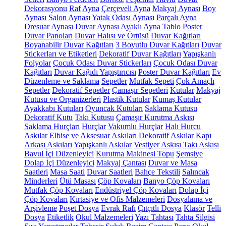
Dekorasyonu
Raf
Ayna
Çerçeveli Ayna
Makyaj Aynası
Boy
Aynası
Salon Aynası
Yatak Odası Aynası
Parçalı Ayna
Dresuar Aynası
Duvar Aynası
Ayaklı Ayna
Tablo
Poster
Duvar Panoları
Duvar Halısı ve Örtüsü
Duvar Kağıtları
Boyanabilir Duvar Kağıtları
3 Boyutlu Duvar Kağıtları
Duvar
Stickerları ve Etiketleri
Dekoratif Duvar Kağıtları
Yapışkanlı
Folyolar
Çocuk Odası Duvar Stickerları
Çocuk Odası Duvar
Kağıtları
Duvar Kağıdı Yapıştırıcısı
Poster Duvar Kağıtları
Ev
Düzenleme ve Saklama
Sepetler
Mutfak Sepeti
Çok Amaçlı
Sepetler
Dekoratif Sepetler
Çamaşır Sepetleri
Kutular
Makyaj
Kutusu ve Organizerleri
Plastik Kutular
Kumaş Kutular
Ayakkabı Kutuları
Oyuncak Kutuları
Saklama Kutusu
Dekoratif Kutu
Takı Kutusu
Çamaşır Kurutma Askısı
Saklama Hurçları
Hurçlar
Vakumlu Hurçlar
Halı Hurcu
Askılar
Elbise ve Aksesuar Askıları
Dekoratif Askılar
Kapı
Arkası Askıları
Yapışkanlı Askılar
Vestiyer Askısı
Takı Askısı
Bavul İçi Düzenleyici
Kurutma Makinesi Topu
Şemsiye
Dolap İçi Düzenleyici
Makyaj Çantası
Duvar ve Masa
Saatleri
Masa Saati
Duvar Saatleri
Bahçe Tekstili
Salıncak
Minderleri
Ütü Masası
Çöp Kovaları
Banyo Çöp Kovaları
Mutfak Çöp Kovaları
Endüstriyel Çöp Kovaları
Dolap İçi
Çöp Kovaları
Kırtasiye ve Ofis Malzemeleri
Dosyalama ve
Arşivleme
Poşet Dosya
Evrak Rafı
Çıtçıtlı Dosya
Klasör
Telli
Dosya
Etiketlik
Okul Malzemeleri
Yazı Tahtası
Tahta Silgisi