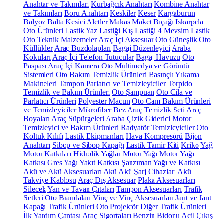
Anahtar ve Takımları
Kurbağcık Anahtarı
Kombine Anahtar
ve Takımları
Boru Anahtarı
Keskiler
Keser
Kargaburun
Balyoz
Balta
Kesici Aletler
Makas
Maket Bıçağı
Iskarpela
Oto Ürünleri
Lastik
Yaz Lastiği
Kış Lastiği
4 Mevsim Lastik
Oto Teknik Malzemeler
Araç İçi Aksesuar
Oto Güneşlik
Oto
Küllükler
Araç Buzdolapları
Bagaj Düzenleyici
Araba
Kokuları
Araç İçi Telefon Tutucular
Bagaj Havuzu
Oto
Paspası
Araç İçi Kamera
Oto Multimedya ve Görüntü
Sistemleri
Oto Bakım Temizlik Ürünleri
Basınçlı Yıkama
Makineleri
Tampon Parlatıcı ve Temizleyiciler
Torpido
Temizlik ve Bakım Ürünleri
Oto Şampuan
Oto Cila ve
Parlatıcı Ürünleri
Polyester Macun
Oto Cam Bakım Ürünleri
ve Temizleyiciler
Mikrofiber Bez
Araç Temizlik Seti
Araç
Boyaları
Araç Süpürgeleri
Araba Çizik Giderici
Motor
Temizleyici ve Bakım Ürünleri
Radyatör Temizleyiciler
Oto
Koltuk Kılıfı
Lastik Ekipmanları
Hava Kompresörü
Bijon
Anahtarı
Sibop ve Sibop Kapağı
Lastik Tamir Kiti
Kriko
Yağ
Motor Katkıları
Hidrolik Yağlar
Motor Yağı
Motor Yağı
Katkısı
Gres Yağı
Yakıt Katkısı
Şanzıman Yağı ve Katkısı
Akü ve Akü Aksesuarları
Akü
Akü Şarj Cihazları
Akü
Takviye Kablosu
Araç Dış Aksesuar
Plaka Aksesuarları
Silecek
Yan ve Tavan Çıtaları
Tampon Aksesuarları
Trafik
Setleri
Oto Brandaları
Vinç ve Vinç Aksesuarları
Jant ve Jant
Kapağı
Trafik Ürünleri
Oto Projektör
Diğer Trafik Ürünleri
İlk Yardım Çantası
Araç Sigortaları
Benzin Bidonu
Acil Çıkış