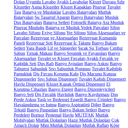
Dolap Uyumlu Lavabo
Ayaklı Lavabolar
Klozet
Duvara Sıfır
Klozetler
Asma Klozetler
Klozet Kapakları
Pisuvar
Tuvalet
Taşı
Batarya ve Musluklar
Lavabo Bataryaları
Mutfak
Bataryaları
Su Tasarruf Aparatı
Banyo Bataryaları
Musluk
Duş Bataryaları
Batarya Setleri
Fotoselli Batarya
Ara Musluk
Pisuvar Musluğu
Batarya ve Musluk Yedek Parçaları
Sifon
Lavabo Sifonu
Eviye Sifonu
Yer Sifonu
Sifon Aksesuarları ve
Parçaları
Rezervuar ve Aksesuarları
Rezervuar Kumanda
Paneli
Rezervuar Seti
Rezervuar İç Takımı
Banyo Bakım
Setleri
Yara Bandı
Lif ve Süngerler
Sıcak Su Torbası
Cımbız
Sabun
Tırnak Makası
Banyo Seramik ve Fayansları
Banyo
Aksesuarları
Tuvalet ve Klozet Fırçaları
Ayaklı Fırçalık ve
Kağıtlık Seti
Duş Rafı
Banyo Aynaları
Banyo Askısı
Banyo
Taburesi
Sabunluk
Sıvı Sabunluk Pompası
Tuvalet Kağıtlığı
Pamukluk
Diş Fırçası Koruma Kabı
Diş Macunu Kutusu
Dispenserler
Sıvı Sabun Dispenseri
Tuvalet Kağıdı Dispenseri
Havlu Dispenseri
Klozet Kapak Örtüsü Dispenseri
El
Kurutma Cihazları
Banyo Etajeri
Banyo Düzenleyicileri
Banyo Seti
Diş Fırçalık
Havluluk
Banyo Kaydırmazı
Duş
Perde Askısı
Yaşlı ve Bedensel Engelli Banyo Ürünleri
Banyo
Havalandırma ve Isıtma
Banyo Aspiratörü
Diğer
Banyo
Tekstil
Banyo Paspasları
Banyo Bakım Setleri
Banyo
Perdeleri
Bornoz
Peştemal
Havlu
MUTFAK
Mutfak
Mobilyaları
Mutfak Dolapları
Hazır Mutfak Dolapları
Çok
Amaçlı Dolap
Mini Mutfak Dolapları
Mutfak Rafları
Köşe