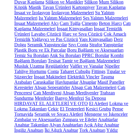
Duvar Kaplama
Silikon ve Mastikler
Silikon
Mum Silikon
Köpük
Mastik
Tavan Ürünleri
Kartonpiyer
Tavan Kaplama
İnşaat ve İzolasyon
İzolasyon Malzemeleri
Su Yalıtım
Malzemeleri
Isı Yalıtım Malzemeleri
Ses Yalıtım Malzemeleri
İnşaat Malzemeleri
Alçı
Cam Tuğla
Çimento
Beton Harcı
Çatı
Kaplama Malzemeleri
İnşaat Kimyasalları
İnşaat Temizlik
Ürünleri
Lavabo Çözücü
Harç ve Sıva Çözücü
Çok Amaçlı
Temizlik
Yağlayıcı ve Pas Çözücü
Yapı Kimyasalları
Derz
Dolgu
Seramik Yapıştırıcılar
Sıvı Conta
Strafor Yapıştırılar
Plastik Boru ve Ek Parçalar
Boru Bağlantı ve Aksesuarları
Temiz Su Boruları
Atık Su Boruları
PPRC Borular
Kombi
Bağlantı Boruları
Tesisat Tamir ve Bağlantı Malzemeleri
Musluk Uzatma
Regülatörler
Valfler ve Vanalar
Nipeller
Tahliye Hortumu
Conta
Taharet Çubuğu
Fittings
Tıpalar ve
Süzgeçler
İnşaat Makineleri
Elektrikli Vinçler
Taşıma
Arabaları
Caraskallar
Havlupanlar
Ahşaplar
Masif Paneller
Keresteler
Ahşap Seperatörler
Ahşap Çatı Malzemeleri
Çatı
Penceresi
Çatı Merdiveni
Ahşap Merdivenler
Trabzan
Sundurma
Menfezler
Banyo Menfezi
Su Deposu
HIRDAVAT EL ALETLERİ VE OTO
El Aletleri
Lokma ve
Lokma Takımları
Çekiç
El Testereleri
Kesici Grubu
Pense
Tornavida
Seramik ve Sıvacı Aletleri
Mengene ve İşkenceler
Zımbalar ve Aksesuarları
Zımpara ve Eğeler
Anahtarlar
Anahtar Takımları
Alyan Anahtarları
Açık Ağız Anahtar
İngiliz Anahtarı
İki Ağızlı Anahtar
Tork Anahtarı
Yıldız