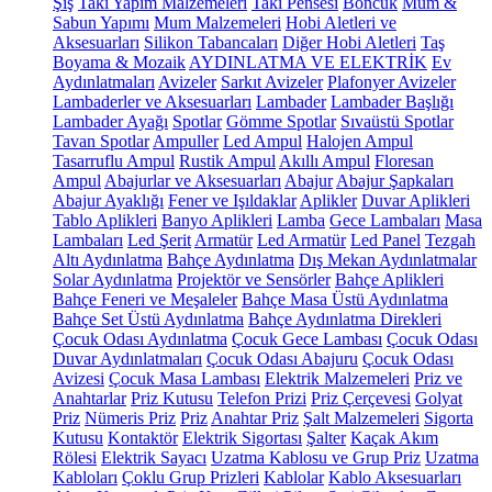
Şiş
Takı Yapım Malzemeleri
Takı Pensesi
Boncuk
Mum &
Sabun Yapımı
Mum Malzemeleri
Hobi Aletleri ve
Aksesuarları
Silikon Tabancaları
Diğer Hobi Aletleri
Taş
Boyama & Mozaik
AYDINLATMA VE ELEKTRİK
Ev
Aydınlatmaları
Avizeler
Sarkıt Avizeler
Plafonyer Avizeler
Lambaderler ve Aksesuarları
Lambader
Lambader Başlığı
Lambader Ayağı
Spotlar
Gömme Spotlar
Sıvaüstü Spotlar
Tavan Spotlar
Ampuller
Led Ampul
Halojen Ampul
Tasarruflu Ampul
Rustik Ampul
Akıllı Ampul
Floresan
Ampul
Abajurlar ve Aksesuarları
Abajur
Abajur Şapkaları
Abajur Ayaklığı
Fener ve Işıldaklar
Aplikler
Duvar Aplikleri
Tablo Aplikleri
Banyo Aplikleri
Lamba
Gece Lambaları
Masa
Lambaları
Led Şerit
Armatür
Led Armatür
Led Panel
Tezgah
Altı Aydınlatma
Bahçe Aydınlatma
Dış Mekan Aydınlatmalar
Solar Aydınlatma
Projektör ve Sensörler
Bahçe Aplikleri
Bahçe Feneri ve Meşaleler
Bahçe Masa Üstü Aydınlatma
Bahçe Set Üstü Aydınlatma
Bahçe Aydınlatma Direkleri
Çocuk Odası Aydınlatma
Çocuk Gece Lambası
Çocuk Odası
Duvar Aydınlatmaları
Çocuk Odası Abajuru
Çocuk Odası
Avizesi
Çocuk Masa Lambası
Elektrik Malzemeleri
Priz ve
Anahtarlar
Priz Kutusu
Telefon Prizi
Priz Çerçevesi
Golyat
Priz
Nümeris Priz
Priz
Anahtar Priz
Şalt Malzemeleri
Sigorta
Kutusu
Kontaktör
Elektrik Sigortası
Şalter
Kaçak Akım
Rölesi
Elektrik Sayacı
Uzatma Kablosu ve Grup Priz
Uzatma
Kabloları
Çoklu Grup Prizleri
Kablolar
Kablo Aksesuarları