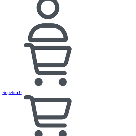
Sepetim
0