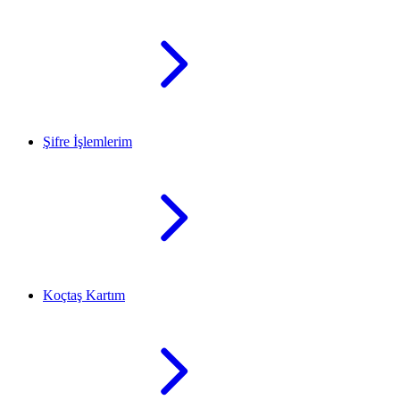
Şifre İşlemlerim
Koçtaş Kartım