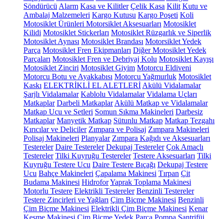
Söndürücü
Alarm
Kasa ve Kilitler
Çelik Kasa
Kilit
Kutu ve
Ambalaj Malzemeleri
Kargo Kutusu
Kargo Poşeti
Koli
Motosiklet Ürünleri
Motorsiklet Aksesuarları
Motosiklet
Kilidi
Motosiklet Stickerları
Motosiklet Rüzgarlık ve Siperlik
Motosiklet Aynası
Motosiklet Brandası
Motorsiklet Yedek
Parça
Motosiklet Fren Ekipmanları
Diğer Motosiklet Yedek
Parçaları
Motosiklet Fren ve Debriyaj Kolu
Motosiklet Kayışı
Motosiklet Zinciri
Motosiklet Giyim
Motorcu Eldiveni
Motorcu Botu ve Ayakkabısı
Motorcu Yağmurluk
Motosiklet
Kaskı
ELEKTRİKLİ EL ALETLERİ
Akülü Vidalamalar
Şarjlı Vidalamalar
Kablolu Vidalamalar
Vidalama Uçları
Matkaplar
Darbeli Matkaplar
Akülü Matkap ve Vidalamalar
Matkap Ucu ve Setleri
Somun Sıkma Makineleri
Darbesiz
Matkaplar
Manyetik Matkap
Sütunlu Matkap
Matkap Tezgahı
Kırıcılar ve Deliciler
Zımpara ve Polisaj
Zımpara Makineleri
Polisaj Makineleri
Planyalar
Zımpara Kağıdı ve Aksesuarları
Testereler
Daire Testereler
Dekupaj Testereler
Çok Amaçlı
Testereler
Tilki Kuyruğu Testereler
Testere Aksesuarları
Tilki
Kuyruğu Testere Ucu
Daire Testere Bıçağı
Dekupaj Testere
Ucu
Bahçe Makineleri
Çapalama Makinesi
Tırpan
Çit
Budama Makinesi
Hidrofor
Yaprak Toplama Makinesi
Motorlu Testere
Elektrikli Testereler
Benzinli Testereler
Testere Zincirleri ve Yağları
Çim Biçme Makinesi
Benzinli
Çim Biçme Makinesi
Elektrikli Çim Biçme Makinesi
Kenar
Kesme Makinesi
Çim Biçme Yedek Parça
Pompa
Santrifüj