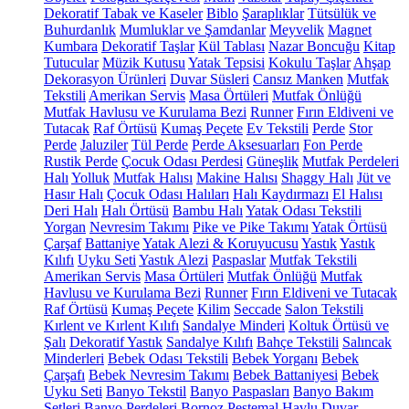
Dekoratif Tabak ve Kaseler
Biblo
Şaraplıklar
Tütsülük ve
Buhurdanlık
Mumluklar ve Şamdanlar
Meyvelik
Magnet
Kumbara
Dekoratif Taşlar
Kül Tablası
Nazar Boncuğu
Kitap
Tutucular
Müzik Kutusu
Yatak Tepsisi
Kokulu Taşlar
Ahşap
Dekorasyon Ürünleri
Duvar Süsleri
Cansız Manken
Mutfak
Tekstili
Amerikan Servis
Masa Örtüleri
Mutfak Önlüğü
Mutfak Havlusu ve Kurulama Bezi
Runner
Fırın Eldiveni ve
Tutacak
Raf Örtüsü
Kumaş Peçete
Ev Tekstili
Perde
Stor
Perde
Jaluziler
Tül Perde
Perde Aksesuarları
Fon Perde
Rustik Perde
Çocuk Odası Perdesi
Güneşlik
Mutfak Perdeleri
Halı
Yolluk
Mutfak Halısı
Makine Halısı
Shaggy Halı
Jüt ve
Hasır Halı
Çocuk Odası Halıları
Halı Kaydırmazı
El Halısı
Deri Halı
Halı Örtüsü
Bambu Halı
Yatak Odası Tekstili
Yorgan
Nevresim Takımı
Pike ve Pike Takımı
Yatak Örtüsü
Çarşaf
Battaniye
Yatak Alezi & Koruyucusu
Yastık
Yastık
Kılıfı
Uyku Seti
Yastık Alezi
Paspaslar
Mutfak Tekstili
Amerikan Servis
Masa Örtüleri
Mutfak Önlüğü
Mutfak
Havlusu ve Kurulama Bezi
Runner
Fırın Eldiveni ve Tutacak
Raf Örtüsü
Kumaş Peçete
Kilim
Seccade
Salon Tekstili
Kırlent ve Kırlent Kılıfı
Sandalye Minderi
Koltuk Örtüsü ve
Şalı
Dekoratif Yastık
Sandalye Kılıfı
Bahçe Tekstili
Salıncak
Minderleri
Bebek Odası Tekstili
Bebek Yorganı
Bebek
Çarşafı
Bebek Nevresim Takımı
Bebek Battaniyesi
Bebek
Uyku Seti
Banyo Tekstil
Banyo Paspasları
Banyo Bakım
Setleri
Banyo Perdeleri
Bornoz
Peştemal
Havlu
Duvar