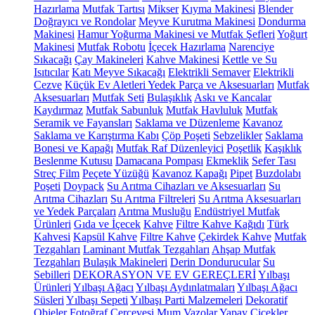
Hazırlama
Mutfak Tartısı
Mikser
Kıyma Makinesi
Blender
Doğrayıcı ve Rondolar
Meyve Kurutma Makinesi
Dondurma
Makinesi
Hamur Yoğurma Makinesi ve Mutfak Şefleri
Yoğurt
Makinesi
Mutfak Robotu
İçecek Hazırlama
Narenciye
Sıkacağı
Çay Makineleri
Kahve Makinesi
Kettle ve Su
Isıtıcılar
Katı Meyve Sıkacağı
Elektrikli Semaver
Elektrikli
Cezve
Küçük Ev Aletleri Yedek Parça ve Aksesuarları
Mutfak
Aksesuarları
Mutfak Seti
Bulaşıklık
Askı ve Kancalar
Kaydırmaz
Mutfak Sabunluk
Mutfak Havluluk
Mutfak
Seramik ve Fayansları
Saklama ve Düzenleme
Kavanoz
Saklama ve Karıştırma Kabı
Çöp Poşeti
Sebzelikler
Saklama
Bonesi ve Kapağı
Mutfak Raf Düzenleyici
Poşetlik
Kaşıklık
Beslenme Kutusu
Damacana Pompası
Ekmeklik
Sefer Tası
Streç Film
Peçete Yüzüğü
Kavanoz Kapağı
Pipet
Buzdolabı
Poşeti
Doypack
Su Arıtma Cihazları ve Aksesuarları
Su
Arıtma Cihazları
Su Arıtma Filtreleri
Su Arıtma Aksesuarları
ve Yedek Parçaları
Arıtma Musluğu
Endüstriyel Mutfak
Ürünleri
Gıda ve İçecek
Kahve
Filtre Kahve Kağıdı
Türk
Kahvesi
Kapsül Kahve
Filtre Kahve
Çekirdek Kahve
Mutfak
Tezgahları
Laminant Mutfak Tezgahları
Ahşap Mutfak
Tezgahları
Bulaşık Makineleri
Derin Dondurucular
Su
Sebilleri
DEKORASYON VE EV GEREÇLERİ
Yılbaşı
Ürünleri
Yılbaşı Ağacı
Yılbaşı Aydınlatmaları
Yılbaşı Ağacı
Süsleri
Yılbaşı Sepeti
Yılbaşı Parti Malzemeleri
Dekoratif
Objeler
Fotoğraf Çerçevesi
Mum
Vazolar
Yapay Çiçekler