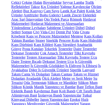
Çekici
Çekme Halatı
Boyunluklar
Seyyar Lamba
Trafik
Reflektörleri
Takoz
Kış Ürünleri
Yağmur Kaydırıcılar
Ölçüm
Aletleri
Buz Kazıyıcı
Cam Suyu
Lastik Kar Paleti
Kışlık Set
Ürünler
Antifrizler
Buğu Giderici
Lastik Zinciri
Elektrikli
Araç Şarj İstasyonları
Oto Yedek Parça
Römork
Hırdavat
Malzemeleri
Hırdavat Malzemesi ve Aksesuarları
Yönlendirme Levhaları
Sabitleme Ürünleri
Dübel
Dübel
Setleri
Somun
Çivi
Vida-Çivi
Demir Pul
Vida
Civata
Köşebent
Kapı ve Pencere Malzemeleri
Menteşe
Kapı Kolları
Yalıtım Bantları
Stoper
Sineklik
Pencere Kolu
Kapı Hidroliği
Kapı Dürbünü
Kapı Kilitleri
Kapı Sürgüleri
Anahtarlık
Gönye
Posta Kutuları
Tekerlek
Testereler
Daire Testereler
Dekupaj Testereler
Çok Amaçlı Testereler
Tilki Kuyruğu
Testereler
Testere Aksesuarları
Tilki Kuyruğu Testere Ucu
Daire Testere Bıçağı
Dekupaj Testere Ucu
İş Güvenlik
Malzemeleri
İş Güvenlik Gözlükleri
İş Eldiveni
İş Elbisesi
İş
Ayakkabısı
Diğer İş Güvenlik Ürünleri
Siperlik
Lanyard
Takım Çanta Ve Dolapları
Takım Çantası
Takım ve Hizmet
Dolapları
Avadanlık
Ölçü Aletleri
Metre ve Şerit Metre
Su
Terazisi
Oda Termostatı
Silikon ve Mastikler
Silikon
Mum
Silikon
Köpük
Mastik
Yapıştırıcı ve Bantlar
Bant
Teflon Bant
Elektrik Bandı
Kaydırmaz Bant
Koli Bandı
Çift Taraflı Bant
Alüminyum Bant
İzolasyon Bandı
Yapıştırıcılar
Tutkal
Kimyasal Dübeller
Japon Yapıştırıcıları
Epoksi
Hızlı
Yapıştırıcı
Merdivenler
Güvenlik Malzemeleri
Yangın