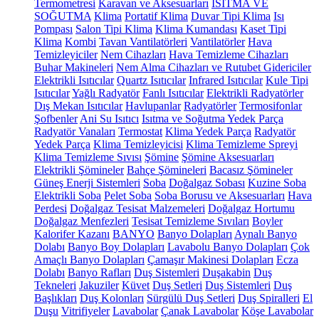
Termometresi
Karavan ve Aksesuarları
ISITMA VE
SOĞUTMA
Klima
Portatif Klima
Duvar Tipi Klima
Isı
Pompası
Salon Tipi Klima
Klima Kumandası
Kaset Tipi
Klima
Kombi
Tavan Vantilatörleri
Vantilatörler
Hava
Temizleyiciler
Nem Cihazları
Hava Temizleme Cihazları
Buhar Makineleri
Nem Alma Cihazları ve Rutubet Gidericiler
Elektrikli Isıtıcılar
Quartz Isıtıcılar
Infrared Isıtıcılar
Kule Tipi
Isıtıcılar
Yağlı Radyatör
Fanlı Isıtıcılar
Elektrikli Radyatörler
Dış Mekan Isıtıcılar
Havlupanlar
Radyatörler
Termosifonlar
Şofbenler
Ani Su Isıtıcı
Isıtma ve Soğutma Yedek Parça
Radyatör Vanaları
Termostat
Klima Yedek Parça
Radyatör
Yedek Parça
Klima Temizleyicisi
Klima Temizleme Spreyi
Klima Temizleme Sıvısı
Şömine
Şömine Aksesuarları
Elektrikli Şömineler
Bahçe Şömineleri
Bacasız Şömineler
Güneş Enerji Sistemleri
Soba
Doğalgaz Sobası
Kuzine Soba
Elektrikli Soba
Pelet Soba
Soba Borusu ve Aksesuarları
Hava
Perdesi
Doğalgaz Tesisat Malzemeleri
Doğalgaz Hortumu
Doğalgaz Menfezleri
Tesisat Temizleme Sıvıları
Boyler
Kalorifer Kazanı
BANYO
Banyo Dolapları
Aynalı Banyo
Dolabı
Banyo Boy Dolapları
Lavabolu Banyo Dolapları
Çok
Amaçlı Banyo Dolapları
Çamaşır Makinesi Dolapları
Ecza
Dolabı
Banyo Rafları
Duş Sistemleri
Duşakabin
Duş
Tekneleri
Jakuziler
Küvet
Duş Setleri
Duş Sistemleri
Duş
Başlıkları
Duş Kolonları
Sürgülü Duş Setleri
Duş Spiralleri
El
Duşu
Vitrifiyeler
Lavabolar
Çanak Lavabolar
Köşe Lavabolar