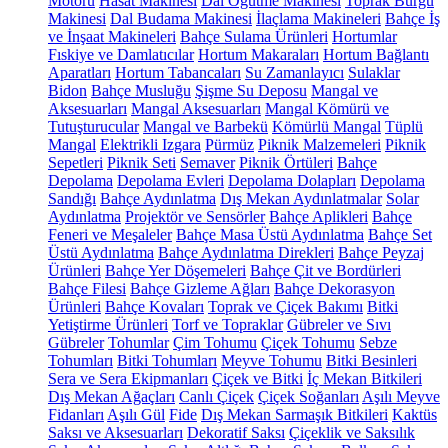
Motoru
Hasat Makinesi
Dal Öğütme Makinesi
Toprak Burgu
Makinesi
Dal Budama Makinesi
İlaçlama Makineleri
Bahçe İş
ve İnşaat Makineleri
Bahçe Sulama Ürünleri
Hortumlar
Fıskiye ve Damlatıcılar
Hortum Makaraları
Hortum Bağlantı
Aparatları
Hortum Tabancaları
Su Zamanlayıcı
Sulaklar
Bidon
Bahçe Musluğu
Şişme Su Deposu
Mangal ve
Aksesuarları
Mangal Aksesuarları
Mangal Kömürü ve
Tutuşturucular
Mangal ve Barbekü
Kömürlü Mangal
Tüplü
Mangal
Elektrikli Izgara
Pürmüz
Piknik Malzemeleri
Piknik
Sepetleri
Piknik Seti
Semaver
Piknik Örtüleri
Bahçe
Depolama
Depolama Evleri
Depolama Dolapları
Depolama
Sandığı
Bahçe Aydınlatma
Dış Mekan Aydınlatmalar
Solar
Aydınlatma
Projektör ve Sensörler
Bahçe Aplikleri
Bahçe
Feneri ve Meşaleler
Bahçe Masa Üstü Aydınlatma
Bahçe Set
Üstü Aydınlatma
Bahçe Aydınlatma Direkleri
Bahçe Peyzaj
Ürünleri
Bahçe Yer Döşemeleri
Bahçe Çit ve Bordürleri
Bahçe Filesi
Bahçe Gizleme Ağları
Bahçe Dekorasyon
Ürünleri
Bahçe Kovaları
Toprak ve Çiçek Bakımı
Bitki
Yetiştirme Ürünleri
Torf ve Topraklar
Gübreler ve Sıvı
Gübreler
Tohumlar
Çim Tohumu
Çiçek Tohumu
Sebze
Tohumları
Bitki Tohumları
Meyve Tohumu
Bitki Besinleri
Sera ve Sera Ekipmanları
Çiçek ve Bitki
İç Mekan Bitkileri
Dış Mekan Ağaçları
Canlı Çiçek
Çiçek Soğanları
Aşılı Meyve
Fidanları
Aşılı Gül
Fide
Dış Mekan Sarmaşık Bitkileri
Kaktüs
Saksı ve Aksesuarları
Dekoratif Saksı
Çiçeklik ve Saksılık