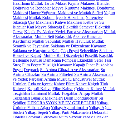
Hazırlama
Mutfak Tartısı
Mikser
Kıyma Makinesi
Blender
Doğrayıcı ve Rondolar
Meyve Kurutma Makinesi
Dondurma
Makinesi
Hamur Yoğurma Makinesi ve Mutfak Şefleri
Yoğurt
Makinesi
Mutfak Robotu
İçecek Hazırlama
Narenciye
Sıkacağı
Çay Makineleri
Kahve Makinesi
Kettle ve Su
Isıtıcılar
Katı Meyve Sıkacağı
Elektrikli Semaver
Elektrikli
Cezve
Küçük Ev Aletleri Yedek Parça ve Aksesuarları
Mutfak
Aksesuarları
Mutfak Seti
Bulaşıklık
Askı ve Kancalar
Kaydırmaz
Mutfak Sabunluk
Mutfak Havluluk
Mutfak
Seramik ve Fayansları
Saklama ve Düzenleme
Kavanoz
Saklama ve Karıştırma Kabı
Çöp Poşeti
Sebzelikler
Saklama
Bonesi ve Kapağı
Mutfak Raf Düzenleyici
Poşetlik
Kaşıklık
Beslenme Kutusu
Damacana Pompası
Ekmeklik
Sefer Tası
Streç Film
Peçete Yüzüğü
Kavanoz Kapağı
Pipet
Buzdolabı
Poşeti
Doypack
Su Arıtma Cihazları ve Aksesuarları
Su
Arıtma Cihazları
Su Arıtma Filtreleri
Su Arıtma Aksesuarları
ve Yedek Parçaları
Arıtma Musluğu
Endüstriyel Mutfak
Ürünleri
Gıda ve İçecek
Kahve
Filtre Kahve Kağıdı
Türk
Kahvesi
Kapsül Kahve
Filtre Kahve
Çekirdek Kahve
Mutfak
Tezgahları
Laminant Mutfak Tezgahları
Ahşap Mutfak
Tezgahları
Bulaşık Makineleri
Derin Dondurucular
Su
Sebilleri
DEKORASYON VE EV GEREÇLERİ
Yılbaşı
Ürünleri
Yılbaşı Ağacı
Yılbaşı Aydınlatmaları
Yılbaşı Ağacı
Süsleri
Yılbaşı Sepeti
Yılbaşı Parti Malzemeleri
Dekoratif
Objeler
Fotoğraf Çerçevesi
Mum
Vazolar
Yapay Çiçekler