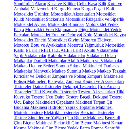
Söndürücü
Alarm
Kasa ve Kilitler
Çelik Kasa
Kilit
Kutu ve
Ambalaj Malzemeleri
Kargo Kutusu
Kargo Poşeti
Koli
Motosiklet Ürünleri
Motorsiklet Aksesuarları
Motosiklet
Kilidi
Motosiklet Stickerları
Motosiklet Rüzgarlık ve Siperlik
Motosiklet Aynası
Motosiklet Brandası
Motorsiklet Yedek
Parça
Motosiklet Fren Ekipmanları
Diğer Motosiklet Yedek
Parçaları
Motosiklet Fren ve Debriyaj Kolu
Motosiklet Kayışı
Motosiklet Zinciri
Motosiklet Giyim
Motorcu Eldiveni
Motorcu Botu ve Ayakkabısı
Motorcu Yağmurluk
Motosiklet
Kaskı
ELEKTRİKLİ EL ALETLERİ
Akülü Vidalamalar
Şarjlı Vidalamalar
Kablolu Vidalamalar
Vidalama Uçları
Matkaplar
Darbeli Matkaplar
Akülü Matkap ve Vidalamalar
Matkap Ucu ve Setleri
Somun Sıkma Makineleri
Darbesiz
Matkaplar
Manyetik Matkap
Sütunlu Matkap
Matkap Tezgahı
Kırıcılar ve Deliciler
Zımpara ve Polisaj
Zımpara Makineleri
Polisaj Makineleri
Planyalar
Zımpara Kağıdı ve Aksesuarları
Testereler
Daire Testereler
Dekupaj Testereler
Çok Amaçlı
Testereler
Tilki Kuyruğu Testereler
Testere Aksesuarları
Tilki
Kuyruğu Testere Ucu
Daire Testere Bıçağı
Dekupaj Testere
Ucu
Bahçe Makineleri
Çapalama Makinesi
Tırpan
Çit
Budama Makinesi
Hidrofor
Yaprak Toplama Makinesi
Motorlu Testere
Elektrikli Testereler
Benzinli Testereler
Testere Zincirleri ve Yağları
Çim Biçme Makinesi
Benzinli
Çim Biçme Makinesi
Elektrikli Çim Biçme Makinesi
Kenar
Kesme Makinesi
Çim Biçme Yedek Parça
Pompa
Santrifüj