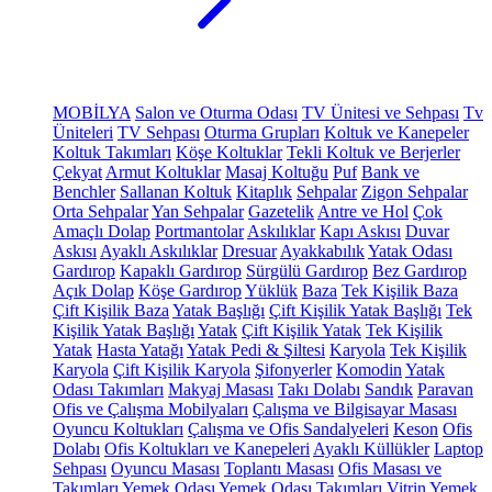
MOBİLYA
Salon ve Oturma Odası
TV Ünitesi ve Sehpası
Tv
Üniteleri
TV Sehpası
Oturma Grupları
Koltuk ve Kanepeler
Koltuk Takımları
Köşe Koltuklar
Tekli Koltuk ve Berjerler
Çekyat
Armut Koltuklar
Masaj Koltuğu
Puf
Bank ve
Benchler
Sallanan Koltuk
Kitaplık
Sehpalar
Zigon Sehpalar
Orta Sehpalar
Yan Sehpalar
Gazetelik
Antre ve Hol
Çok
Amaçlı Dolap
Portmantolar
Askılıklar
Kapı Askısı
Duvar
Askısı
Ayaklı Askılıklar
Dresuar
Ayakkabılık
Yatak Odası
Gardırop
Kapaklı Gardırop
Sürgülü Gardırop
Bez Gardırop
Açık Dolap
Köşe Gardırop
Yüklük
Baza
Tek Kişilik Baza
Çift Kişilik Baza
Yatak Başlığı
Çift Kişilik Yatak Başlığı
Tek
Kişilik Yatak Başlığı
Yatak
Çift Kişilik Yatak
Tek Kişilik
Yatak
Hasta Yatağı
Yatak Pedi & Şiltesi
Karyola
Tek Kişilik
Karyola
Çift Kişilik Karyola
Şifonyerler
Komodin
Yatak
Odası Takımları
Makyaj Masası
Takı Dolabı
Sandık
Paravan
Ofis ve Çalışma Mobilyaları
Çalışma ve Bilgisayar Masası
Oyuncu Koltukları
Çalışma ve Ofis Sandalyeleri
Keson
Ofis
Dolabı
Ofis Koltukları ve Kanepeleri
Ayaklı Küllükler
Laptop
Sehpası
Oyuncu Masası
Toplantı Masası
Ofis Masası ve
Takımları
Yemek Odası
Yemek Odası Takımları
Vitrin
Yemek