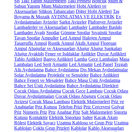
Şiş
Takı Yapım Malzemeleri
Takı Pensesi
Boncuk
Mum &
Sabun Yapımı
Mum Malzemeleri
Hobi Aletleri ve
Aksesuarları
Silikon Tabancaları
Diğer Hobi Aletleri
Taş
Boyama & Mozaik
AYDINLATMA VE ELEKTRİK
Ev
Aydınlatmaları
Avizeler
Sarkıt Avizeler
Plafonyer Avizeler
Lambaderler ve Aksesuarları
Lambader
Lambader Başlığı
Lambader Ayağı
Spotlar
Gömme Spotlar
Sıvaüstü Spotlar
Tavan Spotlar
Ampuller
Led Ampul
Halojen Ampul
Tasarruflu Ampul
Rustik Ampul
Akıllı Ampul
Floresan
Ampul
Abajurlar ve Aksesuarları
Abajur
Abajur Şapkaları
Abajur Ayaklığı
Fener ve Işıldaklar
Aplikler
Duvar Aplikleri
Tablo Aplikleri
Banyo Aplikleri
Lamba
Gece Lambaları
Masa
Lambaları
Led Şerit
Armatür
Led Armatür
Led Panel
Tezgah
Altı Aydınlatma
Bahçe Aydınlatma
Dış Mekan Aydınlatmalar
Solar Aydınlatma
Projektör ve Sensörler
Bahçe Aplikleri
Bahçe Feneri ve Meşaleler
Bahçe Masa Üstü Aydınlatma
Bahçe Set Üstü Aydınlatma
Bahçe Aydınlatma Direkleri
Çocuk Odası Aydınlatma
Çocuk Gece Lambası
Çocuk Odası
Duvar Aydınlatmaları
Çocuk Odası Abajuru
Çocuk Odası
Avizesi
Çocuk Masa Lambası
Elektrik Malzemeleri
Priz ve
Anahtarlar
Priz Kutusu
Telefon Prizi
Priz Çerçevesi
Golyat
Priz
Nümeris Priz
Priz
Anahtar Priz
Şalt Malzemeleri
Sigorta
Kutusu
Kontaktör
Elektrik Sigortası
Şalter
Kaçak Akım
Rölesi
Elektrik Sayacı
Uzatma Kablosu ve Grup Priz
Uzatma
Kabloları
Çoklu Grup Prizleri
Kablolar
Kablo Aksesuarları