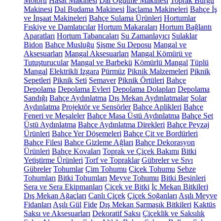
Motoru
Hasat Makinesi
Dal Öğütme Makinesi
Toprak Burgu
Makinesi
Dal Budama Makinesi
İlaçlama Makineleri
Bahçe İş
ve İnşaat Makineleri
Bahçe Sulama Ürünleri
Hortumlar
Fıskiye ve Damlatıcılar
Hortum Makaraları
Hortum Bağlantı
Aparatları
Hortum Tabancaları
Su Zamanlayıcı
Sulaklar
Bidon
Bahçe Musluğu
Şişme Su Deposu
Mangal ve
Aksesuarları
Mangal Aksesuarları
Mangal Kömürü ve
Tutuşturucular
Mangal ve Barbekü
Kömürlü Mangal
Tüplü
Mangal
Elektrikli Izgara
Pürmüz
Piknik Malzemeleri
Piknik
Sepetleri
Piknik Seti
Semaver
Piknik Örtüleri
Bahçe
Depolama
Depolama Evleri
Depolama Dolapları
Depolama
Sandığı
Bahçe Aydınlatma
Dış Mekan Aydınlatmalar
Solar
Aydınlatma
Projektör ve Sensörler
Bahçe Aplikleri
Bahçe
Feneri ve Meşaleler
Bahçe Masa Üstü Aydınlatma
Bahçe Set
Üstü Aydınlatma
Bahçe Aydınlatma Direkleri
Bahçe Peyzaj
Ürünleri
Bahçe Yer Döşemeleri
Bahçe Çit ve Bordürleri
Bahçe Filesi
Bahçe Gizleme Ağları
Bahçe Dekorasyon
Ürünleri
Bahçe Kovaları
Toprak ve Çiçek Bakımı
Bitki
Yetiştirme Ürünleri
Torf ve Topraklar
Gübreler ve Sıvı
Gübreler
Tohumlar
Çim Tohumu
Çiçek Tohumu
Sebze
Tohumları
Bitki Tohumları
Meyve Tohumu
Bitki Besinleri
Sera ve Sera Ekipmanları
Çiçek ve Bitki
İç Mekan Bitkileri
Dış Mekan Ağaçları
Canlı Çiçek
Çiçek Soğanları
Aşılı Meyve
Fidanları
Aşılı Gül
Fide
Dış Mekan Sarmaşık Bitkileri
Kaktüs
Saksı ve Aksesuarları
Dekoratif Saksı
Çiçeklik ve Saksılık