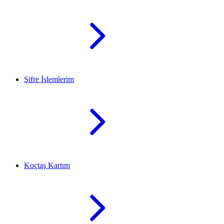
Şifre İşlemlerim
Koçtaş Kartım