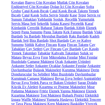
Kovaları
Banyo Çöp Kovaları
Mutfak Çöp Kovaları
Endüstriyel Çöp Kovaları
Dolap İçi Çöp Kovaları
Sofra
Grubu
Çatal,Kaşık,Bıçak
Çatal Kaşık Bıçak Takımı
Yemek
Bıçağı
Çatal
Kaşık
Sofra Servis
Sürahi
Kase
Tepsi
Servis ve
Sunum Tabakları
Yağdanlık
Sosluk, Reçellik
Yumurtalık
Servis Maşa Seti
Şekerlik
Salata Kasesi
Peçetelik
Karaf
Kürdanlık
Çerezlik
Baharat Takımı
Bardak Altlığı
Ekmek
Sepeti
Pasta Sunumu
Pasta Takımı
Kek Fanusu
Bardak
Viski
Bardağı
Su Bardağı
Meşrubat Bardağı
Rakı Bardağı
Kadeh
Bardak Seti
Bira Bardağı
Shot Bardağı
Çay ve Kahve
Sunumu
Sütlük
Kahve Fincanı
Kupa
Fincan Takımı
Çay
Tabakları
Çay Setleri
Çay Fincanı
Çay Bardağı
Çay Kaşığı
Yemek Takımları
Tabaklar
Kahvaltı Takımları
Suluk ve
Matara
Beyaz Eşya
Fırın
Mikrodalga Fırınlar
Mini Fırınlar
Buzdolabı
Çamaşır Makinesi
Ocak
Ankastre Ürünleri
Ankastre Setler
Ankastre Ocaklar
Ankastre Fırınlar
Ankastre
Davlumbazlar
Bulaşık Makineleri
Kurutma Makinesi
Derin
Dondurucular
Su Sebilleri
Mini Buzdolabı
Davlumbazlar
Kurutmalı Çamaşır Makinesi
Beyaz Eşya Setleri
Aspiratörler
Beyaz Eşya Yedek Parça ve Bakım Ürünleri
Şarap Dolabı
Küçük Ev Aletleri
Kızartma ve Pişirme Makineleri
Mısır
Patlatma Makinesi
Fritöz
Ekmek Yapma Makinesi
Ekmek
Kızartma Makinesi
Tost Makinesi
Buharlı Pişirici
Elektrikli
Izgara
Waffle Makinesi
Yumurta Haşlayıcı
Elektrikli Tencere
ve Tava
Pizza Makinesi
Krep Makinesi
Basküller
Yiyecek