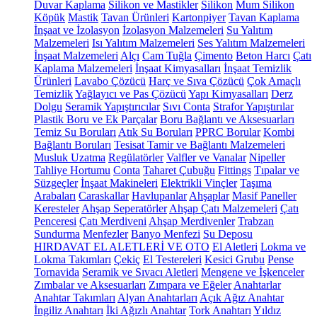
Duvar Kaplama
Silikon ve Mastikler
Silikon
Mum Silikon
Köpük
Mastik
Tavan Ürünleri
Kartonpiyer
Tavan Kaplama
İnşaat ve İzolasyon
İzolasyon Malzemeleri
Su Yalıtım
Malzemeleri
Isı Yalıtım Malzemeleri
Ses Yalıtım Malzemeleri
İnşaat Malzemeleri
Alçı
Cam Tuğla
Çimento
Beton Harcı
Çatı
Kaplama Malzemeleri
İnşaat Kimyasalları
İnşaat Temizlik
Ürünleri
Lavabo Çözücü
Harç ve Sıva Çözücü
Çok Amaçlı
Temizlik
Yağlayıcı ve Pas Çözücü
Yapı Kimyasalları
Derz
Dolgu
Seramik Yapıştırıcılar
Sıvı Conta
Strafor Yapıştırılar
Plastik Boru ve Ek Parçalar
Boru Bağlantı ve Aksesuarları
Temiz Su Boruları
Atık Su Boruları
PPRC Borular
Kombi
Bağlantı Boruları
Tesisat Tamir ve Bağlantı Malzemeleri
Musluk Uzatma
Regülatörler
Valfler ve Vanalar
Nipeller
Tahliye Hortumu
Conta
Taharet Çubuğu
Fittings
Tıpalar ve
Süzgeçler
İnşaat Makineleri
Elektrikli Vinçler
Taşıma
Arabaları
Caraskallar
Havlupanlar
Ahşaplar
Masif Paneller
Keresteler
Ahşap Seperatörler
Ahşap Çatı Malzemeleri
Çatı
Penceresi
Çatı Merdiveni
Ahşap Merdivenler
Trabzan
Sundurma
Menfezler
Banyo Menfezi
Su Deposu
HIRDAVAT EL ALETLERİ VE OTO
El Aletleri
Lokma ve
Lokma Takımları
Çekiç
El Testereleri
Kesici Grubu
Pense
Tornavida
Seramik ve Sıvacı Aletleri
Mengene ve İşkenceler
Zımbalar ve Aksesuarları
Zımpara ve Eğeler
Anahtarlar
Anahtar Takımları
Alyan Anahtarları
Açık Ağız Anahtar
İngiliz Anahtarı
İki Ağızlı Anahtar
Tork Anahtarı
Yıldız