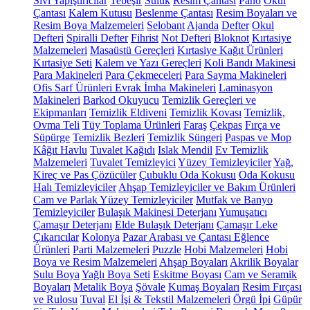
Sıvı Yapıştırıcılar
Tebeşir
Suluk
Resim Çantası
Pano
Okul
Çantası
Kalem Kutusu
Beslenme Çantası
Resim Boyaları ve
Resim Boya Malzemeleri
Selobant
Ajanda
Defter
Okul
Defteri
Spiralli Defter
Fihrist
Not Defteri
Bloknot
Kırtasiye
Malzemeleri
Masaüstü Gereçleri
Kırtasiye Kağıt Ürünleri
Kırtasiye Seti
Kalem ve Yazı Gereçleri
Koli Bandı Makinesi
Para Makineleri
Para Çekmeceleri
Para Sayma Makineleri
Ofis Sarf Ürünleri
Evrak İmha Makineleri
Laminasyon
Makineleri
Barkod Okuyucu
Temizlik Gereçleri ve
Ekipmanları
Temizlik Eldiveni
Temizlik Kovası
Temizlik,
Ovma Teli
Tüy Toplama Ürünleri
Faraş
Çekpas
Fırça ve
Süpürge
Temizlik Bezleri
Temizlik Süngeri
Paspas ve Mop
Kâğıt Havlu
Tuvalet Kağıdı
Islak Mendil
Ev Temizlik
Malzemeleri
Tuvalet Temizleyici
Yüzey Temizleyiciler
Yağ,
Kireç ve Pas Çözücüler
Çubuklu Oda Kokusu
Oda Kokusu
Halı Temizleyiciler
Ahşap Temizleyiciler ve Bakım Ürünleri
Cam ve Parlak Yüzey Temizleyiciler
Mutfak ve Banyo
Temizleyiciler
Bulaşık Makinesi Deterjanı
Yumuşatıcı
Çamaşır Deterjanı
Elde Bulaşık Deterjanı
Çamaşır Leke
Çıkarıcılar
Kolonya
Pazar Arabası ve Çantası
Eğlence
Ürünleri
Parti Malzemeleri
Puzzle
Hobi Malzemeleri
Hobi
Boya ve Resim Malzemeleri
Ahşap Boyaları
Akrilik Boyalar
Sulu Boya
Yağlı Boya Seti
Eskitme Boyası
Cam ve Seramik
Boyaları
Metalik Boya
Şövale
Kumaş Boyaları
Resim Fırçası
ve Rulosu
Tuval
El İşi & Tekstil Malzemeleri
Örgü İpi
Güpür