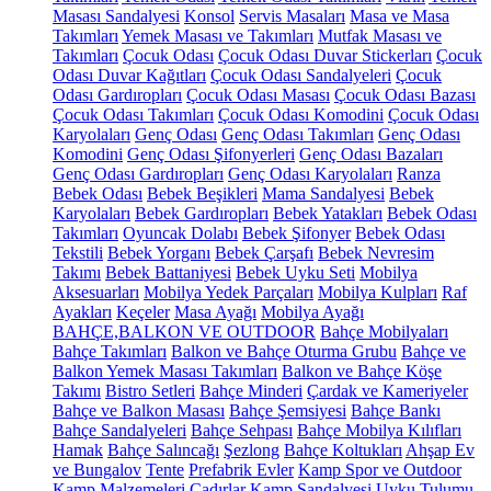
Masası Sandalyesi
Konsol
Servis Masaları
Masa ve Masa
Takımları
Yemek Masası ve Takımları
Mutfak Masası ve
Takımları
Çocuk Odası
Çocuk Odası Duvar Stickerları
Çocuk
Odası Duvar Kağıtları
Çocuk Odası Sandalyeleri
Çocuk
Odası Gardıropları
Çocuk Odası Masası
Çocuk Odası Bazası
Çocuk Odası Takımları
Çocuk Odası Komodini
Çocuk Odası
Karyolaları
Genç Odası
Genç Odası Takımları
Genç Odası
Komodini
Genç Odası Şifonyerleri
Genç Odası Bazaları
Genç Odası Gardıropları
Genç Odası Karyolaları
Ranza
Bebek Odası
Bebek Beşikleri
Mama Sandalyesi
Bebek
Karyolaları
Bebek Gardıropları
Bebek Yatakları
Bebek Odası
Takımları
Oyuncak Dolabı
Bebek Şifonyer
Bebek Odası
Tekstili
Bebek Yorganı
Bebek Çarşafı
Bebek Nevresim
Takımı
Bebek Battaniyesi
Bebek Uyku Seti
Mobilya
Aksesuarları
Mobilya Yedek Parçaları
Mobilya Kulpları
Raf
Ayakları
Keçeler
Masa Ayağı
Mobilya Ayağı
BAHÇE,BALKON VE OUTDOOR
Bahçe Mobilyaları
Bahçe Takımları
Balkon ve Bahçe Oturma Grubu
Bahçe ve
Balkon Yemek Masası Takımları
Balkon ve Bahçe Köşe
Takımı
Bistro Setleri
Bahçe Minderi
Çardak ve Kameriyeler
Bahçe ve Balkon Masası
Bahçe Şemsiyesi
Bahçe Bankı
Bahçe Sandalyeleri
Bahçe Sehpası
Bahçe Mobilya Kılıfları
Hamak
Bahçe Salıncağı
Şezlong
Bahçe Koltukları
Ahşap Ev
ve Bungalov
Tente
Prefabrik Evler
Kamp Spor ve Outdoor
Kamp Malzemeleri
Çadırlar
Kamp Sandalyesi
Uyku Tulumu