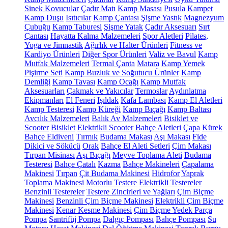
Sinek Kovucular
Çadır Matı
Kamp Masası
Pusula
Kampet
Kamp Duşu
Isıtıcılar
Kamp Çantası
Şişme Yastık
Magnezyum
Çubuğu
Kamp Taburesi
Şişme Yatak
Çadır Aksesuarı
Sırt
Çantası
Hayatta Kalma Malzemeleri
Spor Aletleri
Pilates,
Yoga ve Jimnastik
Ağırlık ve Halter Ürünleri
Fitness ve
Kardiyo Ürünleri
Diğer Spor Ürünleri
Valiz ve Bavul
Kamp
Mutfak Malzemeleri
Termal Çanta
Matara
Kamp Yemek
Pişirme Seti
Kamp Buzluk ve Soğutucu Ürünler
Kamp
Demliği
Kamp Tavası
Kamp Ocağı
Kamp Mutfak
Aksesuarları
Çakmak ve Yakıcılar
Termoslar
Aydınlatma
Ekipmanları
El Feneri
Işıldak
Kafa Lambası
Kamp El Aletleri
Kamp Testeresi
Kamp Küreği
Kamp Bıçağı
Kamp Baltası
Avcılık Malzemeleri
Balık Av Malzemeleri
Bisiklet ve
Scooter
Bisiklet
Elektrikli Scooter
Bahçe Aletleri
Çapa
Kürek
Bahçe Eldiveni
Tırmık
Budama Makası
Aşı Makası
Fide
Dikici ve Sökücü
Orak
Bahçe El Aleti Setleri
Çim Makası
Tırpan Misinası
Aşı Bıçağı
Meyve Toplama Aleti
Budama
Testeresi
Bahçe Çatalı
Kazma
Bahçe Makineleri
Çapalama
Makinesi
Tırpan
Çit Budama Makinesi
Hidrofor
Yaprak
Toplama Makinesi
Motorlu Testere
Elektrikli Testereler
Benzinli Testereler
Testere Zincirleri ve Yağları
Çim Biçme
Makinesi
Benzinli Çim Biçme Makinesi
Elektrikli Çim Biçme
Makinesi
Kenar Kesme Makinesi
Çim Biçme Yedek Parça
Pompa
Santrifüj Pompa
Dalgıç Pompası
Bahçe Pompası
Su