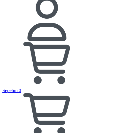
Sepetim
0