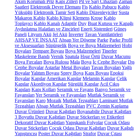
Akım Korumalı Priz
Kapı Zilleri
Pil ve Şarj Cihazları
Zaman
Saatleri
Elektronik Devre Elemanı
Fiş
Kablo Pabucu
Kablo
Yüksüğü
Elektronik Tamir Seti
Kablo Düzenleyiciler
Susta
Makaron Kablo
Kablo Klipsi
Klemens
Kroşe
Kablo
Toplayıcı
Kablo Kanalı
Adaptör
Duy
Buat Kutusu ve Kapağı
Aydınlatma Halatları ve Zincirleri
Enerji Sistemleri
Güneş
Paneli
Lityum Akü
Jel Akü
İnverter
Tavan Vantilatörleri
AHŞAP VE İNŞAAT
Ahşap Yer Döşeme
Parke
Parke Profil
ve Aksesuarları
Süpürgelik
Boya ve Boya Malzemeleri
Hobi
Boyaları
Tempare Boyası
Boya Malzemeleri
Tinerler
Maskeleme Bandı
Vernik
Spatula
Hışır Örtü
Duvar Macunu
Boya Fırçaları
Boya Rulosu
Mala
Boya
İç Cephe Boyalar
Dış
Cephe Boyalar
Astarlar
Metal Boyaları
Tavan Boyaları
Yağlı
Boyalar
Yalıtım Boyası
Sprey Boya
Kapı Boyası
Epoksi
Boyalar
Kapılar
Amerikan Kapılar
Melamin Kapılar
Çelik
Kapılar
Akordiyon Kapılar
Sürgülü Kapılar
Acil Çıkış
Kapıları
Kapı Kolları
Seramik ve Fayans
Banyo Seramik ve
Fayansları
Yer Seramik ve Fayansları
Mutfak Seramik ve
Fayansları
Karo
Mozaik
Mutfak Tezgahları
Laminant Mutfak
Tezgahları
Ahşap Mutfak Tezgahları
PVC Zemin Kaplama
Duvar Ürünleri
Duvar Kağıtları
Boyanabilir Duvar Kağıtları
3 Boyutlu Duvar Kağıtları
Duvar Stickerları ve Etiketleri
Dekoratif Duvar Kağıtları
Yapışkanlı Folyolar
Çocuk Odası
Duvar Stickerları
Çocuk Odası Duvar Kağıtları
Duvar Kağıdı
Yapıştırıcısı
Poster Duvar Kağıtları
Strafor
Duvar Çıtası