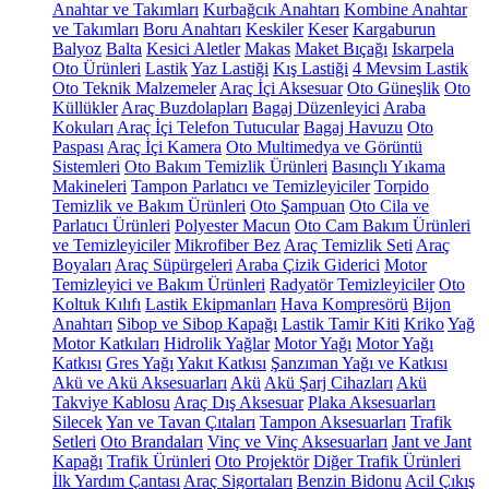
Anahtar ve Takımları
Kurbağcık Anahtarı
Kombine Anahtar
ve Takımları
Boru Anahtarı
Keskiler
Keser
Kargaburun
Balyoz
Balta
Kesici Aletler
Makas
Maket Bıçağı
Iskarpela
Oto Ürünleri
Lastik
Yaz Lastiği
Kış Lastiği
4 Mevsim Lastik
Oto Teknik Malzemeler
Araç İçi Aksesuar
Oto Güneşlik
Oto
Küllükler
Araç Buzdolapları
Bagaj Düzenleyici
Araba
Kokuları
Araç İçi Telefon Tutucular
Bagaj Havuzu
Oto
Paspası
Araç İçi Kamera
Oto Multimedya ve Görüntü
Sistemleri
Oto Bakım Temizlik Ürünleri
Basınçlı Yıkama
Makineleri
Tampon Parlatıcı ve Temizleyiciler
Torpido
Temizlik ve Bakım Ürünleri
Oto Şampuan
Oto Cila ve
Parlatıcı Ürünleri
Polyester Macun
Oto Cam Bakım Ürünleri
ve Temizleyiciler
Mikrofiber Bez
Araç Temizlik Seti
Araç
Boyaları
Araç Süpürgeleri
Araba Çizik Giderici
Motor
Temizleyici ve Bakım Ürünleri
Radyatör Temizleyiciler
Oto
Koltuk Kılıfı
Lastik Ekipmanları
Hava Kompresörü
Bijon
Anahtarı
Sibop ve Sibop Kapağı
Lastik Tamir Kiti
Kriko
Yağ
Motor Katkıları
Hidrolik Yağlar
Motor Yağı
Motor Yağı
Katkısı
Gres Yağı
Yakıt Katkısı
Şanzıman Yağı ve Katkısı
Akü ve Akü Aksesuarları
Akü
Akü Şarj Cihazları
Akü
Takviye Kablosu
Araç Dış Aksesuar
Plaka Aksesuarları
Silecek
Yan ve Tavan Çıtaları
Tampon Aksesuarları
Trafik
Setleri
Oto Brandaları
Vinç ve Vinç Aksesuarları
Jant ve Jant
Kapağı
Trafik Ürünleri
Oto Projektör
Diğer Trafik Ürünleri
İlk Yardım Çantası
Araç Sigortaları
Benzin Bidonu
Acil Çıkış