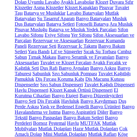
Dolap Uyumlu Lavabo
Ayaklı Lavabolar
Klozet
Duvara Sıfır
Klozetler
Asma Klozetler
Klozet Kapakları
Pisuvar
Tuvalet
Taşı
Batarya ve Musluklar
Lavabo Bataryaları
Mutfak
Bataryaları
Su Tasarruf Aparatı
Banyo Bataryaları
Musluk
Duş Bataryaları
Batarya Setleri
Fotoselli Batarya
Ara Musluk
Pisuvar Musluğu
Batarya ve Musluk Yedek Parçaları
Sifon
Lavabo Sifonu
Eviye Sifonu
Yer Sifonu
Sifon Aksesuarları ve
Parçaları
Rezervuar ve Aksesuarları
Rezervuar Kumanda
Paneli
Rezervuar Seti
Rezervuar İç Takımı
Banyo Bakım
Setleri
Yara Bandı
Lif ve Süngerler
Sıcak Su Torbası
Cımbız
Sabun
Tırnak Makası
Banyo Seramik ve Fayansları
Banyo
Aksesuarları
Tuvalet ve Klozet Fırçaları
Ayaklı Fırçalık ve
Kağıtlık Seti
Duş Rafı
Banyo Aynaları
Banyo Askısı
Banyo
Taburesi
Sabunluk
Sıvı Sabunluk Pompası
Tuvalet Kağıtlığı
Pamukluk
Diş Fırçası Koruma Kabı
Diş Macunu Kutusu
Dispenserler
Sıvı Sabun Dispenseri
Tuvalet Kağıdı Dispenseri
Havlu Dispenseri
Klozet Kapak Örtüsü Dispenseri
El
Kurutma Cihazları
Banyo Etajeri
Banyo Düzenleyicileri
Banyo Seti
Diş Fırçalık
Havluluk
Banyo Kaydırmazı
Duş
Perde Askısı
Yaşlı ve Bedensel Engelli Banyo Ürünleri
Banyo
Havalandırma ve Isıtma
Banyo Aspiratörü
Diğer
Banyo
Tekstil
Banyo Paspasları
Banyo Bakım Setleri
Banyo
Perdeleri
Bornoz
Peştemal
Havlu
MUTFAK
Mutfak
Mobilyaları
Mutfak Dolapları
Hazır Mutfak Dolapları
Çok
Amaçlı Dolap
Mini Mutfak Dolapları
Mutfak Rafları
Köşe