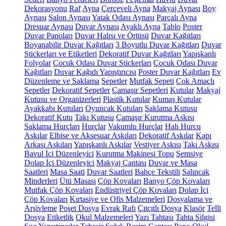
Dekorasyonu
Raf
Ayna
Çerçeveli Ayna
Makyaj Aynası
Boy
Aynası
Salon Aynası
Yatak Odası Aynası
Parçalı Ayna
Dresuar Aynası
Duvar Aynası
Ayaklı Ayna
Tablo
Poster
Duvar Panoları
Duvar Halısı ve Örtüsü
Duvar Kağıtları
Boyanabilir Duvar Kağıtları
3 Boyutlu Duvar Kağıtları
Duvar
Stickerları ve Etiketleri
Dekoratif Duvar Kağıtları
Yapışkanlı
Folyolar
Çocuk Odası Duvar Stickerları
Çocuk Odası Duvar
Kağıtları
Duvar Kağıdı Yapıştırıcısı
Poster Duvar Kağıtları
Ev
Düzenleme ve Saklama
Sepetler
Mutfak Sepeti
Çok Amaçlı
Sepetler
Dekoratif Sepetler
Çamaşır Sepetleri
Kutular
Makyaj
Kutusu ve Organizerleri
Plastik Kutular
Kumaş Kutular
Ayakkabı Kutuları
Oyuncak Kutuları
Saklama Kutusu
Dekoratif Kutu
Takı Kutusu
Çamaşır Kurutma Askısı
Saklama Hurçları
Hurçlar
Vakumlu Hurçlar
Halı Hurcu
Askılar
Elbise ve Aksesuar Askıları
Dekoratif Askılar
Kapı
Arkası Askıları
Yapışkanlı Askılar
Vestiyer Askısı
Takı Askısı
Bavul İçi Düzenleyici
Kurutma Makinesi Topu
Şemsiye
Dolap İçi Düzenleyici
Makyaj Çantası
Duvar ve Masa
Saatleri
Masa Saati
Duvar Saatleri
Bahçe Tekstili
Salıncak
Minderleri
Ütü Masası
Çöp Kovaları
Banyo Çöp Kovaları
Mutfak Çöp Kovaları
Endüstriyel Çöp Kovaları
Dolap İçi
Çöp Kovaları
Kırtasiye ve Ofis Malzemeleri
Dosyalama ve
Arşivleme
Poşet Dosya
Evrak Rafı
Çıtçıtlı Dosya
Klasör
Telli
Dosya
Etiketlik
Okul Malzemeleri
Yazı Tahtası
Tahta Silgisi