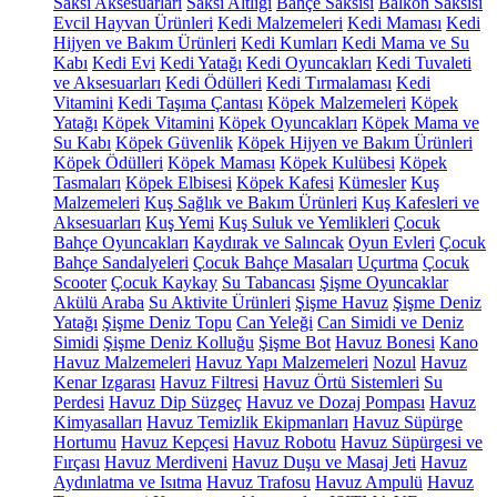
Saksı Aksesuarları
Saksı Altlığı
Bahçe Saksısı
Balkon Saksısı
Evcil Hayvan Ürünleri
Kedi Malzemeleri
Kedi Maması
Kedi
Hijyen ve Bakım Ürünleri
Kedi Kumları
Kedi Mama ve Su
Kabı
Kedi Evi
Kedi Yatağı
Kedi Oyuncakları
Kedi Tuvaleti
ve Aksesuarları
Kedi Ödülleri
Kedi Tırmalaması
Kedi
Vitamini
Kedi Taşıma Çantası
Köpek Malzemeleri
Köpek
Yatağı
Köpek Vitamini
Köpek Oyuncakları
Köpek Mama ve
Su Kabı
Köpek Güvenlik
Köpek Hijyen ve Bakım Ürünleri
Köpek Ödülleri
Köpek Maması
Köpek Kulübesi
Köpek
Tasmaları
Köpek Elbisesi
Köpek Kafesi
Kümesler
Kuş
Malzemeleri
Kuş Sağlık ve Bakım Ürünleri
Kuş Kafesleri ve
Aksesuarları
Kuş Yemi
Kuş Suluk ve Yemlikleri
Çocuk
Bahçe Oyuncakları
Kaydırak ve Salıncak
Oyun Evleri
Çocuk
Bahçe Sandalyeleri
Çocuk Bahçe Masaları
Uçurtma
Çocuk
Scooter
Çocuk Kaykay
Su Tabancası
Şişme Oyuncaklar
Akülü Araba
Su Aktivite Ürünleri
Şişme Havuz
Şişme Deniz
Yatağı
Şişme Deniz Topu
Can Yeleği
Can Simidi ve Deniz
Simidi
Şişme Deniz Kolluğu
Şişme Bot
Havuz Bonesi
Kano
Havuz Malzemeleri
Havuz Yapı Malzemeleri
Nozul
Havuz
Kenar Izgarası
Havuz Filtresi
Havuz Örtü Sistemleri
Su
Perdesi
Havuz Dip Süzgeç
Havuz ve Dozaj Pompası
Havuz
Kimyasalları
Havuz Temizlik Ekipmanları
Havuz Süpürge
Hortumu
Havuz Kepçesi
Havuz Robotu
Havuz Süpürgesi ve
Fırçası
Havuz Merdiveni
Havuz Duşu ve Masaj Jeti
Havuz
Aydınlatma ve Isıtma
Havuz Trafosu
Havuz Ampulü
Havuz