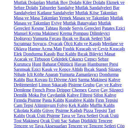
Mutfak Dolapları
Mutfak Boy Dolabı
Kiler Dolabı
Ekmek ve
Sebze Dolabı
Tabureler
Sandalye
Mutfak Sandalyeleri
Bar
Sandalyeleri
Katlanır Sandalyeler
Mutfak Köşe Takımları
Masa ve Masa Takımları
Yemek Masası ve Takımları
Mutfak
Masası ve Takımları
Eviye
Mutfak Bataryaları
Mutfak
Gereçleri
Kesme Tahtası
Rende
Servis Gereçleri
Patates Ezici
Manuel Kıyma Makinesi
Krema Pompası
Dilimleyici
Doğrayıcı
Yumurta Fırçası
Bıçak ve Bıçak Setleri
Yağ
Sıçratmaz
Soyucu, Oyacak
Ölçü Kabı ve Kaşığı
Merdane ve
Oklava
Hamur Açma Matı
Fındık Kıracağı ve Ceviz Kıracağı
Elek
Dondurma Kaşığı
Buz Kalıbı
Bıçak Bileyici Masat
Açacak ve Tirbuşon
Çekirdek Çıkarıcı
Çırpıcı
Sebze
Kurutucu
Huni
Baharat Öğütücü
Havan
Hamburger Presi
Sarımsak Ezici
Kaşık ve Kepçe Altlığı
Bıçak Standı
Süzgeç
Nihale
İçli Köfte Aparatı
Yumurta Zamanlayıcı
Dondurma
Kalıbı
Buz Kovası
Et Dövme Aleti
Sarma Makinesi
Kahve
Değirmenleri
Limon Sıkacağı
Pişirme Grubu
Çay ve Kahve
Demleme
French Press
Dripper
Chemex
Cezve
Çay Süzgeci
Demlik
Moka Pot
Çaydanlık
Kahve Filtresi
Sifon Kahve
Fırında Pişirme
Pasta Kalıbı
Kurabiye Kalıbı
Fırın Tepsisi
Cam Tepsi
Alüminyum Folyo
Kek Kalıbı
Muffin Kalıbı
Çikolata Kalıbı
Güveç
Pişirme Kağıdı
Pizza Tepsisi
Tart
Kalıbı
Ocak Üstü Pişirme
Tava ve Tava Setleri
Ocak Üstü
Tost Makinesi
Ocak Üstü Sac
Sahan
Düdüklü Tencere
Tencere ve Tava Aksesuarları
Tencere ve Tencere Setleri
Çöp