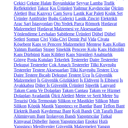
Çekici
Çekme Halatı
Boyunluklar
Seyyar Lamba
Trafik
Reflektörleri
Takoz
Kış Ürünleri
Yağmur Kaydırıcılar
Ölçüm
Aletleri
Buz Kazıyıcı
Cam Suyu
Lastik Kar Paleti
Kışlık Set
Ürünler
Antifrizler
Buğu Giderici
Lastik Zinciri
Elektrikli
Araç Şarj İstasyonları
Oto Yedek Parça
Römork
Hırdavat
Malzemeleri
Hırdavat Malzemesi ve Aksesuarları
Yönlendirme Levhaları
Sabitleme Ürünleri
Dübel
Dübel
Setleri
Somun
Çivi
Vida-Çivi
Demir Pul
Vida
Civata
Köşebent
Kapı ve Pencere Malzemeleri
Menteşe
Kapı Kolları
Yalıtım Bantları
Stoper
Sineklik
Pencere Kolu
Kapı Hidroliği
Kapı Dürbünü
Kapı Kilitleri
Kapı Sürgüleri
Anahtarlık
Gönye
Posta Kutuları
Tekerlek
Testereler
Daire Testereler
Dekupaj Testereler
Çok Amaçlı Testereler
Tilki Kuyruğu
Testereler
Testere Aksesuarları
Tilki Kuyruğu Testere Ucu
Daire Testere Bıçağı
Dekupaj Testere Ucu
İş Güvenlik
Malzemeleri
İş Güvenlik Gözlükleri
İş Eldiveni
İş Elbisesi
İş
Ayakkabısı
Diğer İş Güvenlik Ürünleri
Siperlik
Lanyard
Takım Çanta Ve Dolapları
Takım Çantası
Takım ve Hizmet
Dolapları
Avadanlık
Ölçü Aletleri
Metre ve Şerit Metre
Su
Terazisi
Oda Termostatı
Silikon ve Mastikler
Silikon
Mum
Silikon
Köpük
Mastik
Yapıştırıcı ve Bantlar
Bant
Teflon Bant
Elektrik Bandı
Kaydırmaz Bant
Koli Bandı
Çift Taraflı Bant
Alüminyum Bant
İzolasyon Bandı
Yapıştırıcılar
Tutkal
Kimyasal Dübeller
Japon Yapıştırıcıları
Epoksi
Hızlı
Yapıştırıcı
Merdivenler
Güvenlik Malzemeleri
Yangın