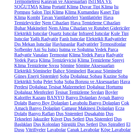
Termometresi
Karavan ve Aksesuarları
ISITMA VE
SOĞUTMA
Klima
Portatif Klima
Duvar Tipi Klima
Isı
Pompası
Salon Tipi Klima
Klima Kumandası
Kaset Tipi
Klima
Kombi
Tavan Vantilatörleri
Vantilatörler
Hava
Temizleyiciler
Nem Cihazları
Hava Temizleme Cihazları
Buhar Makineleri
Nem Alma Cihazları ve Rutubet Gidericiler
Elektrikli Isıtıcılar
Quartz Isıtıcılar
Infrared Isıtıcılar
Kule Tipi
Isıtıcılar
Yağlı Radyatör
Fanlı Isıtıcılar
Elektrikli Radyatörler
Dış Mekan Isıtıcılar
Havlupanlar
Radyatörler
Termosifonlar
Şofbenler
Ani Su Isıtıcı
Isıtma ve Soğutma Yedek Parça
Radyatör Vanaları
Termostat
Klima Yedek Parça
Radyatör
Yedek Parça
Klima Temizleyicisi
Klima Temizleme Spreyi
Klima Temizleme Sıvısı
Şömine
Şömine Aksesuarları
Elektrikli Şömineler
Bahçe Şömineleri
Bacasız Şömineler
Güneş Enerji Sistemleri
Soba
Doğalgaz Sobası
Kuzine Soba
Elektrikli Soba
Pelet Soba
Soba Borusu ve Aksesuarları
Hava
Perdesi
Doğalgaz Tesisat Malzemeleri
Doğalgaz Hortumu
Doğalgaz Menfezleri
Tesisat Temizleme Sıvıları
Boyler
Kalorifer Kazanı
BANYO
Banyo Dolapları
Aynalı Banyo
Dolabı
Banyo Boy Dolapları
Lavabolu Banyo Dolapları
Çok
Amaçlı Banyo Dolapları
Çamaşır Makinesi Dolapları
Ecza
Dolabı
Banyo Rafları
Duş Sistemleri
Duşakabin
Duş
Tekneleri
Jakuziler
Küvet
Duş Setleri
Duş Sistemleri
Duş
Başlıkları
Duş Kolonları
Sürgülü Duş Setleri
Duş Spiralleri
El
Duşu
Vitrifiyeler
Lavabolar
Çanak Lavabolar
Köşe Lavabolar