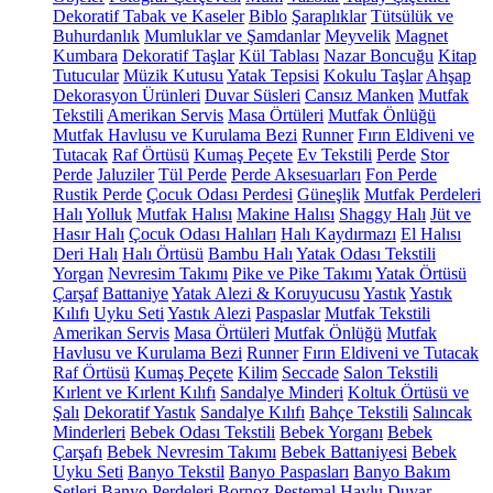
Dekoratif Tabak ve Kaseler
Biblo
Şaraplıklar
Tütsülük ve
Buhurdanlık
Mumluklar ve Şamdanlar
Meyvelik
Magnet
Kumbara
Dekoratif Taşlar
Kül Tablası
Nazar Boncuğu
Kitap
Tutucular
Müzik Kutusu
Yatak Tepsisi
Kokulu Taşlar
Ahşap
Dekorasyon Ürünleri
Duvar Süsleri
Cansız Manken
Mutfak
Tekstili
Amerikan Servis
Masa Örtüleri
Mutfak Önlüğü
Mutfak Havlusu ve Kurulama Bezi
Runner
Fırın Eldiveni ve
Tutacak
Raf Örtüsü
Kumaş Peçete
Ev Tekstili
Perde
Stor
Perde
Jaluziler
Tül Perde
Perde Aksesuarları
Fon Perde
Rustik Perde
Çocuk Odası Perdesi
Güneşlik
Mutfak Perdeleri
Halı
Yolluk
Mutfak Halısı
Makine Halısı
Shaggy Halı
Jüt ve
Hasır Halı
Çocuk Odası Halıları
Halı Kaydırmazı
El Halısı
Deri Halı
Halı Örtüsü
Bambu Halı
Yatak Odası Tekstili
Yorgan
Nevresim Takımı
Pike ve Pike Takımı
Yatak Örtüsü
Çarşaf
Battaniye
Yatak Alezi & Koruyucusu
Yastık
Yastık
Kılıfı
Uyku Seti
Yastık Alezi
Paspaslar
Mutfak Tekstili
Amerikan Servis
Masa Örtüleri
Mutfak Önlüğü
Mutfak
Havlusu ve Kurulama Bezi
Runner
Fırın Eldiveni ve Tutacak
Raf Örtüsü
Kumaş Peçete
Kilim
Seccade
Salon Tekstili
Kırlent ve Kırlent Kılıfı
Sandalye Minderi
Koltuk Örtüsü ve
Şalı
Dekoratif Yastık
Sandalye Kılıfı
Bahçe Tekstili
Salıncak
Minderleri
Bebek Odası Tekstili
Bebek Yorganı
Bebek
Çarşafı
Bebek Nevresim Takımı
Bebek Battaniyesi
Bebek
Uyku Seti
Banyo Tekstil
Banyo Paspasları
Banyo Bakım
Setleri
Banyo Perdeleri
Bornoz
Peştemal
Havlu
Duvar