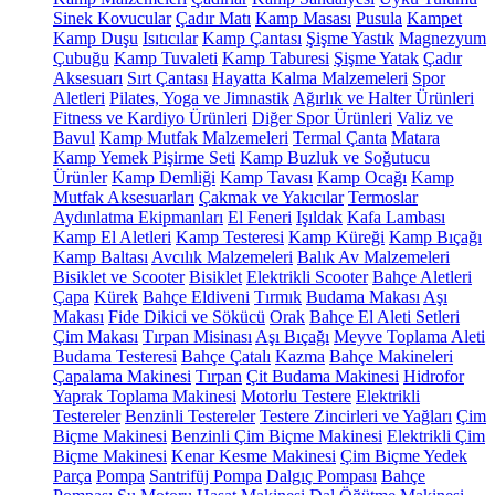
Sinek Kovucular
Çadır Matı
Kamp Masası
Pusula
Kampet
Kamp Duşu
Isıtıcılar
Kamp Çantası
Şişme Yastık
Magnezyum
Çubuğu
Kamp Tuvaleti
Kamp Taburesi
Şişme Yatak
Çadır
Aksesuarı
Sırt Çantası
Hayatta Kalma Malzemeleri
Spor
Aletleri
Pilates, Yoga ve Jimnastik
Ağırlık ve Halter Ürünleri
Fitness ve Kardiyo Ürünleri
Diğer Spor Ürünleri
Valiz ve
Bavul
Kamp Mutfak Malzemeleri
Termal Çanta
Matara
Kamp Yemek Pişirme Seti
Kamp Buzluk ve Soğutucu
Ürünler
Kamp Demliği
Kamp Tavası
Kamp Ocağı
Kamp
Mutfak Aksesuarları
Çakmak ve Yakıcılar
Termoslar
Aydınlatma Ekipmanları
El Feneri
Işıldak
Kafa Lambası
Kamp El Aletleri
Kamp Testeresi
Kamp Küreği
Kamp Bıçağı
Kamp Baltası
Avcılık Malzemeleri
Balık Av Malzemeleri
Bisiklet ve Scooter
Bisiklet
Elektrikli Scooter
Bahçe Aletleri
Çapa
Kürek
Bahçe Eldiveni
Tırmık
Budama Makası
Aşı
Makası
Fide Dikici ve Sökücü
Orak
Bahçe El Aleti Setleri
Çim Makası
Tırpan Misinası
Aşı Bıçağı
Meyve Toplama Aleti
Budama Testeresi
Bahçe Çatalı
Kazma
Bahçe Makineleri
Çapalama Makinesi
Tırpan
Çit Budama Makinesi
Hidrofor
Yaprak Toplama Makinesi
Motorlu Testere
Elektrikli
Testereler
Benzinli Testereler
Testere Zincirleri ve Yağları
Çim
Biçme Makinesi
Benzinli Çim Biçme Makinesi
Elektrikli Çim
Biçme Makinesi
Kenar Kesme Makinesi
Çim Biçme Yedek
Parça
Pompa
Santrifüj Pompa
Dalgıç Pompası
Bahçe