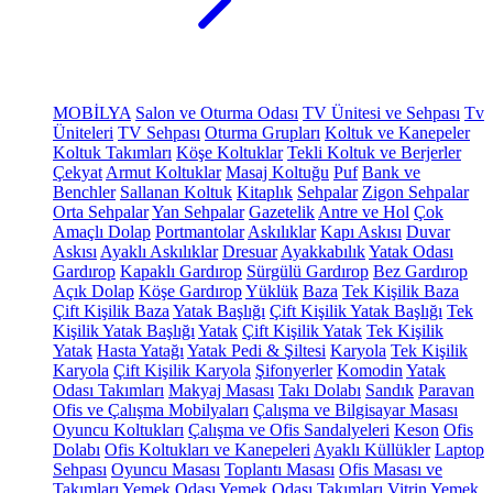
MOBİLYA
Salon ve Oturma Odası
TV Ünitesi ve Sehpası
Tv
Üniteleri
TV Sehpası
Oturma Grupları
Koltuk ve Kanepeler
Koltuk Takımları
Köşe Koltuklar
Tekli Koltuk ve Berjerler
Çekyat
Armut Koltuklar
Masaj Koltuğu
Puf
Bank ve
Benchler
Sallanan Koltuk
Kitaplık
Sehpalar
Zigon Sehpalar
Orta Sehpalar
Yan Sehpalar
Gazetelik
Antre ve Hol
Çok
Amaçlı Dolap
Portmantolar
Askılıklar
Kapı Askısı
Duvar
Askısı
Ayaklı Askılıklar
Dresuar
Ayakkabılık
Yatak Odası
Gardırop
Kapaklı Gardırop
Sürgülü Gardırop
Bez Gardırop
Açık Dolap
Köşe Gardırop
Yüklük
Baza
Tek Kişilik Baza
Çift Kişilik Baza
Yatak Başlığı
Çift Kişilik Yatak Başlığı
Tek
Kişilik Yatak Başlığı
Yatak
Çift Kişilik Yatak
Tek Kişilik
Yatak
Hasta Yatağı
Yatak Pedi & Şiltesi
Karyola
Tek Kişilik
Karyola
Çift Kişilik Karyola
Şifonyerler
Komodin
Yatak
Odası Takımları
Makyaj Masası
Takı Dolabı
Sandık
Paravan
Ofis ve Çalışma Mobilyaları
Çalışma ve Bilgisayar Masası
Oyuncu Koltukları
Çalışma ve Ofis Sandalyeleri
Keson
Ofis
Dolabı
Ofis Koltukları ve Kanepeleri
Ayaklı Küllükler
Laptop
Sehpası
Oyuncu Masası
Toplantı Masası
Ofis Masası ve
Takımları
Yemek Odası
Yemek Odası Takımları
Vitrin
Yemek