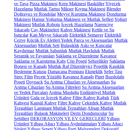
ve Tava
Pizza Makinesi
Krep Makinesi
Basküller
Yiyecek
Hazırlama
Mutfak Tartısı
Mikser
Kıyma Makinesi
Blender
Doğrayıcı ve Rondolar
Meyve Kurutma Makinesi
Dondurma
Makinesi
Hamur Yoğurma Makinesi ve Mutfak Şefleri
Yoğurt
Makinesi
Mutfak Robotu
İçecek Hazırlama
Narenciye
Sıkacağı
Çay Makineleri
Kahve Makinesi
Kettle ve Su
Isıtıcılar
Katı Meyve Sıkacağı
Elektrikli Semaver
Elektrikli
Cezve
Küçük Ev Aletleri Yedek Parça ve Aksesuarları
Mutfak
Aksesuarları
Mutfak Seti
Bulaşıklık
Askı ve Kancalar
Kaydırmaz
Mutfak Sabunluk
Mutfak Havluluk
Mutfak
Seramik ve Fayansları
Saklama ve Düzenleme
Kavanoz
Saklama ve Karıştırma Kabı
Çöp Poşeti
Sebzelikler
Saklama
Bonesi ve Kapağı
Mutfak Raf Düzenleyici
Poşetlik
Kaşıklık
Beslenme Kutusu
Damacana Pompası
Ekmeklik
Sefer Tası
Streç Film
Peçete Yüzüğü
Kavanoz Kapağı
Pipet
Buzdolabı
Poşeti
Doypack
Su Arıtma Cihazları ve Aksesuarları
Su
Arıtma Cihazları
Su Arıtma Filtreleri
Su Arıtma Aksesuarları
ve Yedek Parçaları
Arıtma Musluğu
Endüstriyel Mutfak
Ürünleri
Gıda ve İçecek
Kahve
Filtre Kahve Kağıdı
Türk
Kahvesi
Kapsül Kahve
Filtre Kahve
Çekirdek Kahve
Mutfak
Tezgahları
Laminant Mutfak Tezgahları
Ahşap Mutfak
Tezgahları
Bulaşık Makineleri
Derin Dondurucular
Su
Sebilleri
DEKORASYON VE EV GEREÇLERİ
Yılbaşı
Ürünleri
Yılbaşı Ağacı
Yılbaşı Aydınlatmaları
Yılbaşı Ağacı
Süsleri
Yılbaşı Sepeti
Yılbaşı Parti Malzemeleri
Dekoratif