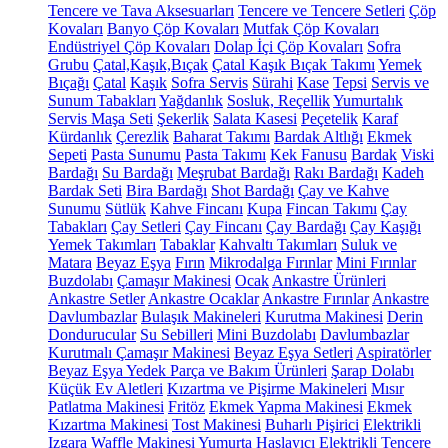
Tencere ve Tava Aksesuarları
Tencere ve Tencere Setleri
Çöp
Kovaları
Banyo Çöp Kovaları
Mutfak Çöp Kovaları
Endüstriyel Çöp Kovaları
Dolap İçi Çöp Kovaları
Sofra
Grubu
Çatal,Kaşık,Bıçak
Çatal Kaşık Bıçak Takımı
Yemek
Bıçağı
Çatal
Kaşık
Sofra Servis
Sürahi
Kase
Tepsi
Servis ve
Sunum Tabakları
Yağdanlık
Sosluk, Reçellik
Yumurtalık
Servis Maşa Seti
Şekerlik
Salata Kasesi
Peçetelik
Karaf
Kürdanlık
Çerezlik
Baharat Takımı
Bardak Altlığı
Ekmek
Sepeti
Pasta Sunumu
Pasta Takımı
Kek Fanusu
Bardak
Viski
Bardağı
Su Bardağı
Meşrubat Bardağı
Rakı Bardağı
Kadeh
Bardak Seti
Bira Bardağı
Shot Bardağı
Çay ve Kahve
Sunumu
Sütlük
Kahve Fincanı
Kupa
Fincan Takımı
Çay
Tabakları
Çay Setleri
Çay Fincanı
Çay Bardağı
Çay Kaşığı
Yemek Takımları
Tabaklar
Kahvaltı Takımları
Suluk ve
Matara
Beyaz Eşya
Fırın
Mikrodalga Fırınlar
Mini Fırınlar
Buzdolabı
Çamaşır Makinesi
Ocak
Ankastre Ürünleri
Ankastre Setler
Ankastre Ocaklar
Ankastre Fırınlar
Ankastre
Davlumbazlar
Bulaşık Makineleri
Kurutma Makinesi
Derin
Dondurucular
Su Sebilleri
Mini Buzdolabı
Davlumbazlar
Kurutmalı Çamaşır Makinesi
Beyaz Eşya Setleri
Aspiratörler
Beyaz Eşya Yedek Parça ve Bakım Ürünleri
Şarap Dolabı
Küçük Ev Aletleri
Kızartma ve Pişirme Makineleri
Mısır
Patlatma Makinesi
Fritöz
Ekmek Yapma Makinesi
Ekmek
Kızartma Makinesi
Tost Makinesi
Buharlı Pişirici
Elektrikli
Izgara
Waffle Makinesi
Yumurta Haşlayıcı
Elektrikli Tencere