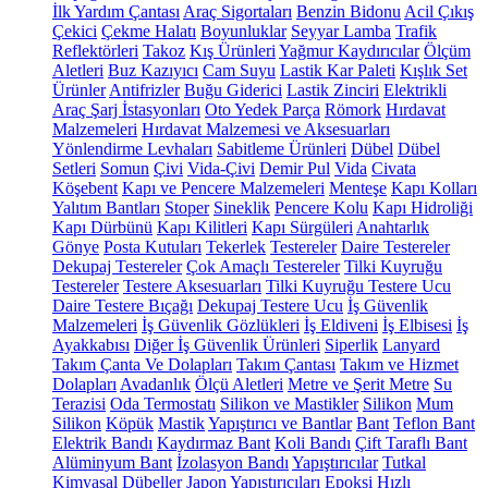
İlk Yardım Çantası
Araç Sigortaları
Benzin Bidonu
Acil Çıkış
Çekici
Çekme Halatı
Boyunluklar
Seyyar Lamba
Trafik
Reflektörleri
Takoz
Kış Ürünleri
Yağmur Kaydırıcılar
Ölçüm
Aletleri
Buz Kazıyıcı
Cam Suyu
Lastik Kar Paleti
Kışlık Set
Ürünler
Antifrizler
Buğu Giderici
Lastik Zinciri
Elektrikli
Araç Şarj İstasyonları
Oto Yedek Parça
Römork
Hırdavat
Malzemeleri
Hırdavat Malzemesi ve Aksesuarları
Yönlendirme Levhaları
Sabitleme Ürünleri
Dübel
Dübel
Setleri
Somun
Çivi
Vida-Çivi
Demir Pul
Vida
Civata
Köşebent
Kapı ve Pencere Malzemeleri
Menteşe
Kapı Kolları
Yalıtım Bantları
Stoper
Sineklik
Pencere Kolu
Kapı Hidroliği
Kapı Dürbünü
Kapı Kilitleri
Kapı Sürgüleri
Anahtarlık
Gönye
Posta Kutuları
Tekerlek
Testereler
Daire Testereler
Dekupaj Testereler
Çok Amaçlı Testereler
Tilki Kuyruğu
Testereler
Testere Aksesuarları
Tilki Kuyruğu Testere Ucu
Daire Testere Bıçağı
Dekupaj Testere Ucu
İş Güvenlik
Malzemeleri
İş Güvenlik Gözlükleri
İş Eldiveni
İş Elbisesi
İş
Ayakkabısı
Diğer İş Güvenlik Ürünleri
Siperlik
Lanyard
Takım Çanta Ve Dolapları
Takım Çantası
Takım ve Hizmet
Dolapları
Avadanlık
Ölçü Aletleri
Metre ve Şerit Metre
Su
Terazisi
Oda Termostatı
Silikon ve Mastikler
Silikon
Mum
Silikon
Köpük
Mastik
Yapıştırıcı ve Bantlar
Bant
Teflon Bant
Elektrik Bandı
Kaydırmaz Bant
Koli Bandı
Çift Taraflı Bant
Alüminyum Bant
İzolasyon Bandı
Yapıştırıcılar
Tutkal
Kimyasal Dübeller
Japon Yapıştırıcıları
Epoksi
Hızlı