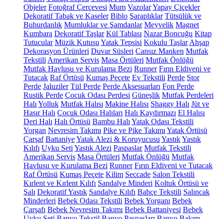
Objeler
Fotoğraf Çerçevesi
Mum
Vazolar
Yapay Çiçekler
Dekoratif Tabak ve Kaseler
Biblo
Şaraplıklar
Tütsülük ve
Buhurdanlık
Mumluklar ve Şamdanlar
Meyvelik
Magnet
Kumbara
Dekoratif Taşlar
Kül Tablası
Nazar Boncuğu
Kitap
Tutucular
Müzik Kutusu
Yatak Tepsisi
Kokulu Taşlar
Ahşap
Dekorasyon Ürünleri
Duvar Süsleri
Cansız Manken
Mutfak
Tekstili
Amerikan Servis
Masa Örtüleri
Mutfak Önlüğü
Mutfak Havlusu ve Kurulama Bezi
Runner
Fırın Eldiveni ve
Tutacak
Raf Örtüsü
Kumaş Peçete
Ev Tekstili
Perde
Stor
Perde
Jaluziler
Tül Perde
Perde Aksesuarları
Fon Perde
Rustik Perde
Çocuk Odası Perdesi
Güneşlik
Mutfak Perdeleri
Halı
Yolluk
Mutfak Halısı
Makine Halısı
Shaggy Halı
Jüt ve
Hasır Halı
Çocuk Odası Halıları
Halı Kaydırmazı
El Halısı
Deri Halı
Halı Örtüsü
Bambu Halı
Yatak Odası Tekstili
Yorgan
Nevresim Takımı
Pike ve Pike Takımı
Yatak Örtüsü
Çarşaf
Battaniye
Yatak Alezi & Koruyucusu
Yastık
Yastık
Kılıfı
Uyku Seti
Yastık Alezi
Paspaslar
Mutfak Tekstili
Amerikan Servis
Masa Örtüleri
Mutfak Önlüğü
Mutfak
Havlusu ve Kurulama Bezi
Runner
Fırın Eldiveni ve Tutacak
Raf Örtüsü
Kumaş Peçete
Kilim
Seccade
Salon Tekstili
Kırlent ve Kırlent Kılıfı
Sandalye Minderi
Koltuk Örtüsü ve
Şalı
Dekoratif Yastık
Sandalye Kılıfı
Bahçe Tekstili
Salıncak
Minderleri
Bebek Odası Tekstili
Bebek Yorganı
Bebek
Çarşafı
Bebek Nevresim Takımı
Bebek Battaniyesi
Bebek
Uyku Seti
Banyo Tekstil
Banyo Paspasları
Banyo Bakım