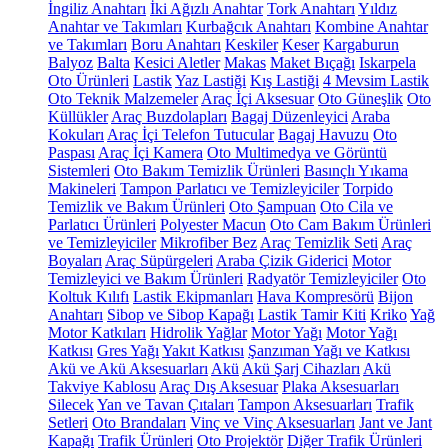
İngiliz Anahtarı
İki Ağızlı Anahtar
Tork Anahtarı
Yıldız
Anahtar ve Takımları
Kurbağcık Anahtarı
Kombine Anahtar
ve Takımları
Boru Anahtarı
Keskiler
Keser
Kargaburun
Balyoz
Balta
Kesici Aletler
Makas
Maket Bıçağı
Iskarpela
Oto Ürünleri
Lastik
Yaz Lastiği
Kış Lastiği
4 Mevsim Lastik
Oto Teknik Malzemeler
Araç İçi Aksesuar
Oto Güneşlik
Oto
Küllükler
Araç Buzdolapları
Bagaj Düzenleyici
Araba
Kokuları
Araç İçi Telefon Tutucular
Bagaj Havuzu
Oto
Paspası
Araç İçi Kamera
Oto Multimedya ve Görüntü
Sistemleri
Oto Bakım Temizlik Ürünleri
Basınçlı Yıkama
Makineleri
Tampon Parlatıcı ve Temizleyiciler
Torpido
Temizlik ve Bakım Ürünleri
Oto Şampuan
Oto Cila ve
Parlatıcı Ürünleri
Polyester Macun
Oto Cam Bakım Ürünleri
ve Temizleyiciler
Mikrofiber Bez
Araç Temizlik Seti
Araç
Boyaları
Araç Süpürgeleri
Araba Çizik Giderici
Motor
Temizleyici ve Bakım Ürünleri
Radyatör Temizleyiciler
Oto
Koltuk Kılıfı
Lastik Ekipmanları
Hava Kompresörü
Bijon
Anahtarı
Sibop ve Sibop Kapağı
Lastik Tamir Kiti
Kriko
Yağ
Motor Katkıları
Hidrolik Yağlar
Motor Yağı
Motor Yağı
Katkısı
Gres Yağı
Yakıt Katkısı
Şanzıman Yağı ve Katkısı
Akü ve Akü Aksesuarları
Akü
Akü Şarj Cihazları
Akü
Takviye Kablosu
Araç Dış Aksesuar
Plaka Aksesuarları
Silecek
Yan ve Tavan Çıtaları
Tampon Aksesuarları
Trafik
Setleri
Oto Brandaları
Vinç ve Vinç Aksesuarları
Jant ve Jant
Kapağı
Trafik Ürünleri
Oto Projektör
Diğer Trafik Ürünleri