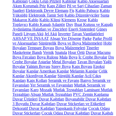
Kabloları
Çoklu Grup Prizleri
Kablolar
Kablo Aksesuarları
Akım Korumalı Priz
Kapı Zilleri
Pil ve Şarj Cihazları
Zaman
Saatleri
Elektronik Devre Elemanı
Fiş
Kablo Pabucu
Kablo
Yüksüğü
Elektronik Tamir Seti
Kablo Düzenleyiciler
Susta
Makaron Kablo
Kablo Klipsi
Klemens
Kroşe
Kablo
Toplayıcı
Kablo Kanalı
Adaptör
Duy
Buat Kutusu ve Kapağı
Aydınlatma Halatları ve Zincirleri
Enerji Sistemleri
Güneş
Paneli
Lityum Akü
Jel Akü
İnverter
Tavan Vantilatörleri
AHŞAP VE İNŞAAT
Ahşap Yer Döşeme
Parke
Parke Profil
ve Aksesuarları
Süpürgelik
Boya ve Boya Malzemeleri
Hobi
Boyaları
Tempare Boyası
Boya Malzemeleri
Tinerler
Maskeleme Bandı
Vernik
Spatula
Hışır Örtü
Duvar Macunu
Boya Fırçaları
Boya Rulosu
Mala
Boya
İç Cephe Boyalar
Dış
Cephe Boyalar
Astarlar
Metal Boyaları
Tavan Boyaları
Yağlı
Boyalar
Yalıtım Boyası
Sprey Boya
Kapı Boyası
Epoksi
Boyalar
Kapılar
Amerikan Kapılar
Melamin Kapılar
Çelik
Kapılar
Akordiyon Kapılar
Sürgülü Kapılar
Acil Çıkış
Kapıları
Kapı Kolları
Seramik ve Fayans
Banyo Seramik ve
Fayansları
Yer Seramik ve Fayansları
Mutfak Seramik ve
Fayansları
Karo
Mozaik
Mutfak Tezgahları
Laminant Mutfak
Tezgahları
Ahşap Mutfak Tezgahları
PVC Zemin Kaplama
Duvar Ürünleri
Duvar Kağıtları
Boyanabilir Duvar Kağıtları
3 Boyutlu Duvar Kağıtları
Duvar Stickerları ve Etiketleri
Dekoratif Duvar Kağıtları
Yapışkanlı Folyolar
Çocuk Odası
Duvar Stickerları
Çocuk Odası Duvar Kağıtları
Duvar Kağıdı