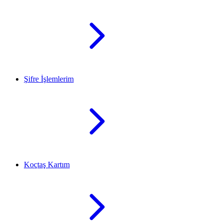
Şifre İşlemlerim
Koçtaş Kartım