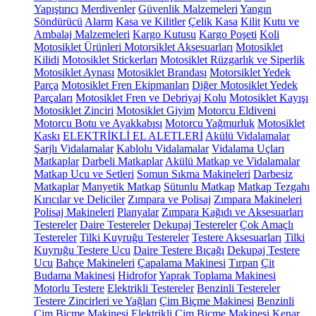
Yapıştırıcı
Merdivenler
Güvenlik Malzemeleri
Yangın
Söndürücü
Alarm
Kasa ve Kilitler
Çelik Kasa
Kilit
Kutu ve
Ambalaj Malzemeleri
Kargo Kutusu
Kargo Poşeti
Koli
Motosiklet Ürünleri
Motorsiklet Aksesuarları
Motosiklet
Kilidi
Motosiklet Stickerları
Motosiklet Rüzgarlık ve Siperlik
Motosiklet Aynası
Motosiklet Brandası
Motorsiklet Yedek
Parça
Motosiklet Fren Ekipmanları
Diğer Motosiklet Yedek
Parçaları
Motosiklet Fren ve Debriyaj Kolu
Motosiklet Kayışı
Motosiklet Zinciri
Motosiklet Giyim
Motorcu Eldiveni
Motorcu Botu ve Ayakkabısı
Motorcu Yağmurluk
Motosiklet
Kaskı
ELEKTRİKLİ EL ALETLERİ
Akülü Vidalamalar
Şarjlı Vidalamalar
Kablolu Vidalamalar
Vidalama Uçları
Matkaplar
Darbeli Matkaplar
Akülü Matkap ve Vidalamalar
Matkap Ucu ve Setleri
Somun Sıkma Makineleri
Darbesiz
Matkaplar
Manyetik Matkap
Sütunlu Matkap
Matkap Tezgahı
Kırıcılar ve Deliciler
Zımpara ve Polisaj
Zımpara Makineleri
Polisaj Makineleri
Planyalar
Zımpara Kağıdı ve Aksesuarları
Testereler
Daire Testereler
Dekupaj Testereler
Çok Amaçlı
Testereler
Tilki Kuyruğu Testereler
Testere Aksesuarları
Tilki
Kuyruğu Testere Ucu
Daire Testere Bıçağı
Dekupaj Testere
Ucu
Bahçe Makineleri
Çapalama Makinesi
Tırpan
Çit
Budama Makinesi
Hidrofor
Yaprak Toplama Makinesi
Motorlu Testere
Elektrikli Testereler
Benzinli Testereler
Testere Zincirleri ve Yağları
Çim Biçme Makinesi
Benzinli
Çim Biçme Makinesi
Elektrikli Çim Biçme Makinesi
Kenar