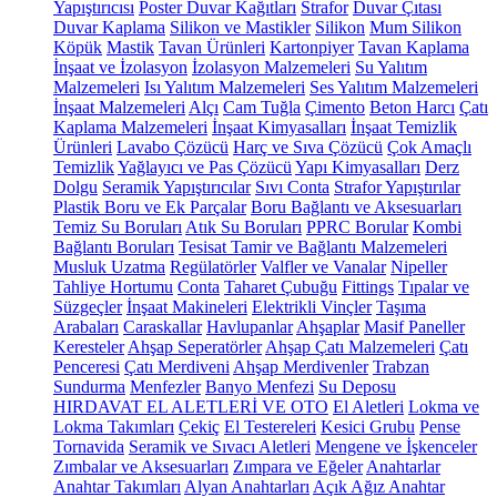
Yapıştırıcısı
Poster Duvar Kağıtları
Strafor
Duvar Çıtası
Duvar Kaplama
Silikon ve Mastikler
Silikon
Mum Silikon
Köpük
Mastik
Tavan Ürünleri
Kartonpiyer
Tavan Kaplama
İnşaat ve İzolasyon
İzolasyon Malzemeleri
Su Yalıtım
Malzemeleri
Isı Yalıtım Malzemeleri
Ses Yalıtım Malzemeleri
İnşaat Malzemeleri
Alçı
Cam Tuğla
Çimento
Beton Harcı
Çatı
Kaplama Malzemeleri
İnşaat Kimyasalları
İnşaat Temizlik
Ürünleri
Lavabo Çözücü
Harç ve Sıva Çözücü
Çok Amaçlı
Temizlik
Yağlayıcı ve Pas Çözücü
Yapı Kimyasalları
Derz
Dolgu
Seramik Yapıştırıcılar
Sıvı Conta
Strafor Yapıştırılar
Plastik Boru ve Ek Parçalar
Boru Bağlantı ve Aksesuarları
Temiz Su Boruları
Atık Su Boruları
PPRC Borular
Kombi
Bağlantı Boruları
Tesisat Tamir ve Bağlantı Malzemeleri
Musluk Uzatma
Regülatörler
Valfler ve Vanalar
Nipeller
Tahliye Hortumu
Conta
Taharet Çubuğu
Fittings
Tıpalar ve
Süzgeçler
İnşaat Makineleri
Elektrikli Vinçler
Taşıma
Arabaları
Caraskallar
Havlupanlar
Ahşaplar
Masif Paneller
Keresteler
Ahşap Seperatörler
Ahşap Çatı Malzemeleri
Çatı
Penceresi
Çatı Merdiveni
Ahşap Merdivenler
Trabzan
Sundurma
Menfezler
Banyo Menfezi
Su Deposu
HIRDAVAT EL ALETLERİ VE OTO
El Aletleri
Lokma ve
Lokma Takımları
Çekiç
El Testereleri
Kesici Grubu
Pense
Tornavida
Seramik ve Sıvacı Aletleri
Mengene ve İşkenceler
Zımbalar ve Aksesuarları
Zımpara ve Eğeler
Anahtarlar
Anahtar Takımları
Alyan Anahtarları
Açık Ağız Anahtar