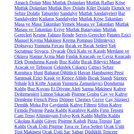
Amaçlı Dolap
Mini Mutfak Dolapları
Mutfak Rafları
Köşe
Mutfak Dolapları
Mutfak Boy Dolabı
Kiler Dolabı
Ekmek ve
Sebze Dolabı
Tabureler
Sandalye
Mutfak Sandalyeleri
Bar
Sandalyeleri
Katlanır Sandalyeler
Mutfak Köşe Takımları
Masa ve Masa Takımları
Yemek Masası ve Takımları
Mutfak
Masası ve Takımları
Eviye
Mutfak Bataryaları
Mutfak
Gereçleri
Kesme Tahtası
Rende
Servis Gereçleri
Patates Ezici
Manuel Kıyma Makinesi
Krema Pompası
Dilimleyici
Doğrayıcı
Yumurta Fırçası
Bıçak ve Bıçak Setleri
Yağ
Sıçratmaz
Soyucu, Oyacak
Ölçü Kabı ve Kaşığı
Merdane ve
Oklava
Hamur Açma Matı
Fındık Kıracağı ve Ceviz Kıracağı
Elek
Dondurma Kaşığı
Buz Kalıbı
Bıçak Bileyici Masat
Açacak ve Tirbuşon
Çekirdek Çıkarıcı
Çırpıcı
Sebze
Kurutucu
Huni
Baharat Öğütücü
Havan
Hamburger Presi
Sarımsak Ezici
Kaşık ve Kepçe Altlığı
Bıçak Standı
Süzgeç
Nihale
İçli Köfte Aparatı
Yumurta Zamanlayıcı
Dondurma
Kalıbı
Buz Kovası
Et Dövme Aleti
Sarma Makinesi
Kahve
Değirmenleri
Limon Sıkacağı
Pişirme Grubu
Çay ve Kahve
Demleme
French Press
Dripper
Chemex
Cezve
Çay Süzgeci
Demlik
Moka Pot
Çaydanlık
Kahve Filtresi
Sifon Kahve
Fırında Pişirme
Pasta Kalıbı
Kurabiye Kalıbı
Fırın Tepsisi
Cam Tepsi
Alüminyum Folyo
Kek Kalıbı
Muffin Kalıbı
Çikolata Kalıbı
Güveç
Pişirme Kağıdı
Pizza Tepsisi
Tart
Kalıbı
Ocak Üstü Pişirme
Tava ve Tava Setleri
Ocak Üstü
Tost Makinesi
Ocak Üstü Sac
Sahan
Düdüklü Tencere