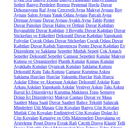
Setleri
Banyo Perdeleri
Bornoz
Peştemal
Havlu
Duvar
Dekorasyonu
Raf
Ayna
Çerçeveli Ayna
Makyaj Aynası
Boy
Aynası
Salon Aynası
Yatak Odası Aynası
Parçalı Ayna
Dresuar Aynası
Duvar Aynası
Ayaklı Ayna
Tablo
Poster
Duvar Panoları
Duvar Halısı ve Örtüsü
Duvar Kağıtları
Boyanabilir Duvar Kağıtları
3 Boyutlu Duvar Kağıtları
Duvar
Stickerları ve Etiketleri
Dekoratif Duvar Kağıtları
Yapışkanlı
Folyolar
Çocuk Odası Duvar Stickerları
Çocuk Odası Duvar
Kağıtları
Duvar Kağıdı Yapıştırıcısı
Poster Duvar Kağıtları
Ev
Düzenleme ve Saklama
Sepetler
Mutfak Sepeti
Çok Amaçlı
Sepetler
Dekoratif Sepetler
Çamaşır Sepetleri
Kutular
Makyaj
Kutusu ve Organizerleri
Plastik Kutular
Kumaş Kutular
Ayakkabı Kutuları
Oyuncak Kutuları
Saklama Kutusu
Dekoratif Kutu
Takı Kutusu
Çamaşır Kurutma Askısı
Saklama Hurçları
Hurçlar
Vakumlu Hurçlar
Halı Hurcu
Askılar
Elbise ve Aksesuar Askıları
Dekoratif Askılar
Kapı
Arkası Askıları
Yapışkanlı Askılar
Vestiyer Askısı
Takı Askısı
Bavul İçi Düzenleyici
Kurutma Makinesi Topu
Şemsiye
Dolap İçi Düzenleyici
Makyaj Çantası
Duvar ve Masa
Saatleri
Masa Saati
Duvar Saatleri
Bahçe Tekstili
Salıncak
Minderleri
Ütü Masası
Çöp Kovaları
Banyo Çöp Kovaları
Mutfak Çöp Kovaları
Endüstriyel Çöp Kovaları
Dolap İçi
Çöp Kovaları
Kırtasiye ve Ofis Malzemeleri
Dosyalama ve
Arşivleme
Poşet Dosya
Evrak Rafı
Çıtçıtlı Dosya
Klasör
Telli