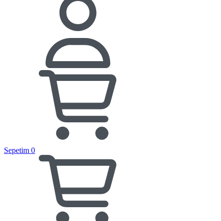
Sepetim
0