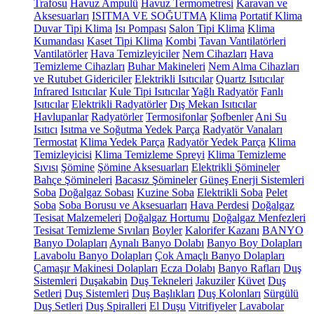
Trafosu
Havuz Ampulü
Havuz Termometresi
Karavan ve
Aksesuarları
ISITMA VE SOĞUTMA
Klima
Portatif Klima
Duvar Tipi Klima
Isı Pompası
Salon Tipi Klima
Klima
Kumandası
Kaset Tipi Klima
Kombi
Tavan Vantilatörleri
Vantilatörler
Hava Temizleyiciler
Nem Cihazları
Hava
Temizleme Cihazları
Buhar Makineleri
Nem Alma Cihazları
ve Rutubet Gidericiler
Elektrikli Isıtıcılar
Quartz Isıtıcılar
Infrared Isıtıcılar
Kule Tipi Isıtıcılar
Yağlı Radyatör
Fanlı
Isıtıcılar
Elektrikli Radyatörler
Dış Mekan Isıtıcılar
Havlupanlar
Radyatörler
Termosifonlar
Şofbenler
Ani Su
Isıtıcı
Isıtma ve Soğutma Yedek Parça
Radyatör Vanaları
Termostat
Klima Yedek Parça
Radyatör Yedek Parça
Klima
Temizleyicisi
Klima Temizleme Spreyi
Klima Temizleme
Sıvısı
Şömine
Şömine Aksesuarları
Elektrikli Şömineler
Bahçe Şömineleri
Bacasız Şömineler
Güneş Enerji Sistemleri
Soba
Doğalgaz Sobası
Kuzine Soba
Elektrikli Soba
Pelet
Soba
Soba Borusu ve Aksesuarları
Hava Perdesi
Doğalgaz
Tesisat Malzemeleri
Doğalgaz Hortumu
Doğalgaz Menfezleri
Tesisat Temizleme Sıvıları
Boyler
Kalorifer Kazanı
BANYO
Banyo Dolapları
Aynalı Banyo Dolabı
Banyo Boy Dolapları
Lavabolu Banyo Dolapları
Çok Amaçlı Banyo Dolapları
Çamaşır Makinesi Dolapları
Ecza Dolabı
Banyo Rafları
Duş
Sistemleri
Duşakabin
Duş Tekneleri
Jakuziler
Küvet
Duş
Setleri
Duş Sistemleri
Duş Başlıkları
Duş Kolonları
Sürgülü
Duş Setleri
Duş Spiralleri
El Duşu
Vitrifiyeler
Lavabolar