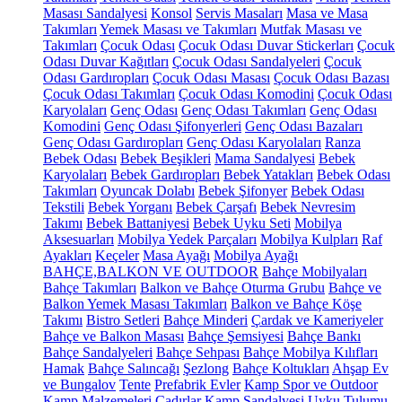
Masası Sandalyesi
Konsol
Servis Masaları
Masa ve Masa
Takımları
Yemek Masası ve Takımları
Mutfak Masası ve
Takımları
Çocuk Odası
Çocuk Odası Duvar Stickerları
Çocuk
Odası Duvar Kağıtları
Çocuk Odası Sandalyeleri
Çocuk
Odası Gardıropları
Çocuk Odası Masası
Çocuk Odası Bazası
Çocuk Odası Takımları
Çocuk Odası Komodini
Çocuk Odası
Karyolaları
Genç Odası
Genç Odası Takımları
Genç Odası
Komodini
Genç Odası Şifonyerleri
Genç Odası Bazaları
Genç Odası Gardıropları
Genç Odası Karyolaları
Ranza
Bebek Odası
Bebek Beşikleri
Mama Sandalyesi
Bebek
Karyolaları
Bebek Gardıropları
Bebek Yatakları
Bebek Odası
Takımları
Oyuncak Dolabı
Bebek Şifonyer
Bebek Odası
Tekstili
Bebek Yorganı
Bebek Çarşafı
Bebek Nevresim
Takımı
Bebek Battaniyesi
Bebek Uyku Seti
Mobilya
Aksesuarları
Mobilya Yedek Parçaları
Mobilya Kulpları
Raf
Ayakları
Keçeler
Masa Ayağı
Mobilya Ayağı
BAHÇE,BALKON VE OUTDOOR
Bahçe Mobilyaları
Bahçe Takımları
Balkon ve Bahçe Oturma Grubu
Bahçe ve
Balkon Yemek Masası Takımları
Balkon ve Bahçe Köşe
Takımı
Bistro Setleri
Bahçe Minderi
Çardak ve Kameriyeler
Bahçe ve Balkon Masası
Bahçe Şemsiyesi
Bahçe Bankı
Bahçe Sandalyeleri
Bahçe Sehpası
Bahçe Mobilya Kılıfları
Hamak
Bahçe Salıncağı
Şezlong
Bahçe Koltukları
Ahşap Ev
ve Bungalov
Tente
Prefabrik Evler
Kamp Spor ve Outdoor
Kamp Malzemeleri
Çadırlar
Kamp Sandalyesi
Uyku Tulumu