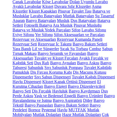
Çanak Lavabolar
Köşe Lavabolar
Dolap Uyumlu Lavabo
Ayaklı Lavabolar
Klozet
Duvara Sıfır Klozetler
Asma
Klozetler
Klozet Kapakları
Pisuvar
Tuvalet Taşı
Batarya ve
Musluklar
Lavabo Bataryaları
Mutfak Bataryaları
Su Tasarruf
Aparatı
Banyo Bataryaları
Musluk
Duş Bataryaları
Batarya
Setleri
Fotoselli Batarya
Ara Musluk
Pisuvar Musluğu
Batarya ve Musluk Yedek Parçaları
Sifon
Lavabo Sifonu
Eviye Sifonu
Yer Sifonu
Sifon Aksesuarları ve Parçaları
Rezervuar ve Aksesuarları
Rezervuar Kumanda Paneli
Rezervuar Seti
Rezervuar İç Takımı
Banyo Bakım Setleri
Yara Bandı
Lif ve Süngerler
Sıcak Su Torbası
Cımbız
Sabun
Tırnak Makası
Banyo Seramik ve Fayansları
Banyo
Aksesuarları
Tuvalet ve Klozet Fırçaları
Ayaklı Fırçalık ve
Kağıtlık Seti
Duş Rafı
Banyo Aynaları
Banyo Askısı
Banyo
Taburesi
Sabunluk
Sıvı Sabunluk Pompası
Tuvalet Kağıtlığı
Pamukluk
Diş Fırçası Koruma Kabı
Diş Macunu Kutusu
Dispenserler
Sıvı Sabun Dispenseri
Tuvalet Kağıdı Dispenseri
Havlu Dispenseri
Klozet Kapak Örtüsü Dispenseri
El
Kurutma Cihazları
Banyo Etajeri
Banyo Düzenleyicileri
Banyo Seti
Diş Fırçalık
Havluluk
Banyo Kaydırmazı
Duş
Perde Askısı
Yaşlı ve Bedensel Engelli Banyo Ürünleri
Banyo
Havalandırma ve Isıtma
Banyo Aspiratörü
Diğer
Banyo
Tekstil
Banyo Paspasları
Banyo Bakım Setleri
Banyo
Perdeleri
Bornoz
Peştemal
Havlu
MUTFAK
Mutfak
Mobilyaları
Mutfak Dolapları
Hazır Mutfak Dolapları
Çok