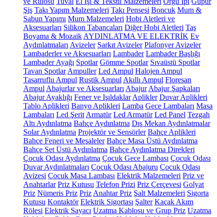
ve Rulosu
Tuval
El İşi & Tekstil Malzemeleri
Örgü İpi
Güpür
Şiş
Takı Yapım Malzemeleri
Takı Pensesi
Boncuk
Mum &
Sabun Yapımı
Mum Malzemeleri
Hobi Aletleri ve
Aksesuarları
Silikon Tabancaları
Diğer Hobi Aletleri
Taş
Boyama & Mozaik
AYDINLATMA VE ELEKTRİK
Ev
Aydınlatmaları
Avizeler
Sarkıt Avizeler
Plafonyer Avizeler
Lambaderler ve Aksesuarları
Lambader
Lambader Başlığı
Lambader Ayağı
Spotlar
Gömme Spotlar
Sıvaüstü Spotlar
Tavan Spotlar
Ampuller
Led Ampul
Halojen Ampul
Tasarruflu Ampul
Rustik Ampul
Akıllı Ampul
Floresan
Ampul
Abajurlar ve Aksesuarları
Abajur
Abajur Şapkaları
Abajur Ayaklığı
Fener ve Işıldaklar
Aplikler
Duvar Aplikleri
Tablo Aplikleri
Banyo Aplikleri
Lamba
Gece Lambaları
Masa
Lambaları
Led Şerit
Armatür
Led Armatür
Led Panel
Tezgah
Altı Aydınlatma
Bahçe Aydınlatma
Dış Mekan Aydınlatmalar
Solar Aydınlatma
Projektör ve Sensörler
Bahçe Aplikleri
Bahçe Feneri ve Meşaleler
Bahçe Masa Üstü Aydınlatma
Bahçe Set Üstü Aydınlatma
Bahçe Aydınlatma Direkleri
Çocuk Odası Aydınlatma
Çocuk Gece Lambası
Çocuk Odası
Duvar Aydınlatmaları
Çocuk Odası Abajuru
Çocuk Odası
Avizesi
Çocuk Masa Lambası
Elektrik Malzemeleri
Priz ve
Anahtarlar
Priz Kutusu
Telefon Prizi
Priz Çerçevesi
Golyat
Priz
Nümeris Priz
Priz
Anahtar Priz
Şalt Malzemeleri
Sigorta
Kutusu
Kontaktör
Elektrik Sigortası
Şalter
Kaçak Akım
Rölesi
Elektrik Sayacı
Uzatma Kablosu ve Grup Priz
Uzatma