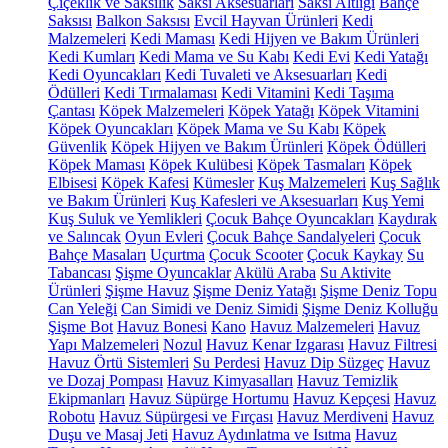
Çiçeklik ve Saksılık
Saksı Aksesuarları
Saksı Altlığı
Bahçe
Saksısı
Balkon Saksısı
Evcil Hayvan Ürünleri
Kedi
Malzemeleri
Kedi Maması
Kedi Hijyen ve Bakım Ürünleri
Kedi Kumları
Kedi Mama ve Su Kabı
Kedi Evi
Kedi Yatağı
Kedi Oyuncakları
Kedi Tuvaleti ve Aksesuarları
Kedi
Ödülleri
Kedi Tırmalaması
Kedi Vitamini
Kedi Taşıma
Çantası
Köpek Malzemeleri
Köpek Yatağı
Köpek Vitamini
Köpek Oyuncakları
Köpek Mama ve Su Kabı
Köpek
Güvenlik
Köpek Hijyen ve Bakım Ürünleri
Köpek Ödülleri
Köpek Maması
Köpek Kulübesi
Köpek Tasmaları
Köpek
Elbisesi
Köpek Kafesi
Kümesler
Kuş Malzemeleri
Kuş Sağlık
ve Bakım Ürünleri
Kuş Kafesleri ve Aksesuarları
Kuş Yemi
Kuş Suluk ve Yemlikleri
Çocuk Bahçe Oyuncakları
Kaydırak
ve Salıncak
Oyun Evleri
Çocuk Bahçe Sandalyeleri
Çocuk
Bahçe Masaları
Uçurtma
Çocuk Scooter
Çocuk Kaykay
Su
Tabancası
Şişme Oyuncaklar
Akülü Araba
Su Aktivite
Ürünleri
Şişme Havuz
Şişme Deniz Yatağı
Şişme Deniz Topu
Can Yeleği
Can Simidi ve Deniz Simidi
Şişme Deniz Kolluğu
Şişme Bot
Havuz Bonesi
Kano
Havuz Malzemeleri
Havuz
Yapı Malzemeleri
Nozul
Havuz Kenar Izgarası
Havuz Filtresi
Havuz Örtü Sistemleri
Su Perdesi
Havuz Dip Süzgeç
Havuz
ve Dozaj Pompası
Havuz Kimyasalları
Havuz Temizlik
Ekipmanları
Havuz Süpürge Hortumu
Havuz Kepçesi
Havuz
Robotu
Havuz Süpürgesi ve Fırçası
Havuz Merdiveni
Havuz
Duşu ve Masaj Jeti
Havuz Aydınlatma ve Isıtma
Havuz