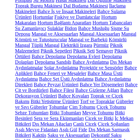
Pompası
Su Motoru
Hasat Makinesi
Dal Öğütme Makinesi
Toprak Burgu Makinesi
Dal Budama Makinesi
İlaçlama
Makineleri
Bahçe İş ve İnşaat Makineleri
Bahçe Sulama
Ürünleri
Hortumlar
Fıskiye ve Damlatıcılar
Hortum
Makaraları
Hortum Bağlantı Aparatları
Hortum Tabancaları
Su Zamanlayıcı
Sulaklar
Bidon
Bahçe Musluğu
Şişme Su
Deposu
Mangal ve Aksesuarları
Mangal Aksesuarları
Mangal
Kömürü ve Tutuşturucular
Mangal ve Barbekü
Kömürlü
Mangal
Tüplü Mangal
Elektrikli Izgara
Pürmüz
Piknik
Malzemeleri
Piknik Sepetleri
Piknik Seti
Semaver
Piknik
Örtüleri
Bahçe Depolama
Depolama Evleri
Depolama
Dolapları
Depolama Sandığı
Bahçe Aydınlatma
Dış Mekan
Aydınlatmalar
Solar Aydınlatma
Projektör ve Sensörler
Bahçe
Aplikleri
Bahçe Feneri ve Meşaleler
Bahçe Masa Üstü
Aydınlatma
Bahçe Set Üstü Aydınlatma
Bahçe Aydınlatma
Direkleri
Bahçe Peyzaj Ürünleri
Bahçe Yer Döşemeleri
Bahçe
Çit ve Bordürleri
Bahçe Filesi
Bahçe Gizleme Ağları
Bahçe
Dekorasyon Ürünleri
Bahçe Kovaları
Toprak ve Çiçek
Bakımı
Bitki Yetiştirme Ürünleri
Torf ve Topraklar
Gübreler
ve Sıvı Gübreler
Tohumlar
Çim Tohumu
Çiçek Tohumu
Sebze Tohumları
Bitki Tohumları
Meyve Tohumu
Bitki
Besinleri
Sera ve Sera Ekipmanları
Çiçek ve Bitki
İç Mekan
Bitkileri
Dış Mekan Ağaçları
Canlı Çiçek
Çiçek Soğanları
Aşılı Meyve Fidanları
Aşılı Gül
Fide
Dış Mekan Sarmaşık
Bitkileri
Kaktüs
Saksı ve Aksesuarları
Dekoratif Saksı