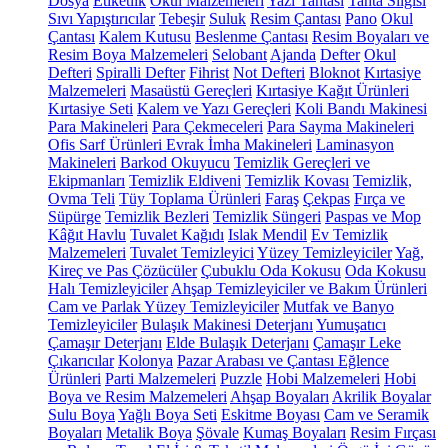
Dosya
Etiketlik
Okul Malzemeleri
Yazı Tahtası
Tahta Silgisi
Sıvı Yapıştırıcılar
Tebeşir
Suluk
Resim Çantası
Pano
Okul
Çantası
Kalem Kutusu
Beslenme Çantası
Resim Boyaları ve
Resim Boya Malzemeleri
Selobant
Ajanda
Defter
Okul
Defteri
Spiralli Defter
Fihrist
Not Defteri
Bloknot
Kırtasiye
Malzemeleri
Masaüstü Gereçleri
Kırtasiye Kağıt Ürünleri
Kırtasiye Seti
Kalem ve Yazı Gereçleri
Koli Bandı Makinesi
Para Makineleri
Para Çekmeceleri
Para Sayma Makineleri
Ofis Sarf Ürünleri
Evrak İmha Makineleri
Laminasyon
Makineleri
Barkod Okuyucu
Temizlik Gereçleri ve
Ekipmanları
Temizlik Eldiveni
Temizlik Kovası
Temizlik,
Ovma Teli
Tüy Toplama Ürünleri
Faraş
Çekpas
Fırça ve
Süpürge
Temizlik Bezleri
Temizlik Süngeri
Paspas ve Mop
Kâğıt Havlu
Tuvalet Kağıdı
Islak Mendil
Ev Temizlik
Malzemeleri
Tuvalet Temizleyici
Yüzey Temizleyiciler
Yağ,
Kireç ve Pas Çözücüler
Çubuklu Oda Kokusu
Oda Kokusu
Halı Temizleyiciler
Ahşap Temizleyiciler ve Bakım Ürünleri
Cam ve Parlak Yüzey Temizleyiciler
Mutfak ve Banyo
Temizleyiciler
Bulaşık Makinesi Deterjanı
Yumuşatıcı
Çamaşır Deterjanı
Elde Bulaşık Deterjanı
Çamaşır Leke
Çıkarıcılar
Kolonya
Pazar Arabası ve Çantası
Eğlence
Ürünleri
Parti Malzemeleri
Puzzle
Hobi Malzemeleri
Hobi
Boya ve Resim Malzemeleri
Ahşap Boyaları
Akrilik Boyalar
Sulu Boya
Yağlı Boya Seti
Eskitme Boyası
Cam ve Seramik
Boyaları
Metalik Boya
Şövale
Kumaş Boyaları
Resim Fırçası