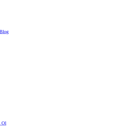
 Blog
ı Ol