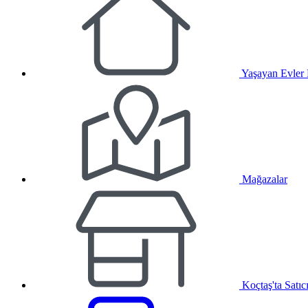
Yaşayan Evler
Mağazalar
Koçtaş'ta Satıc