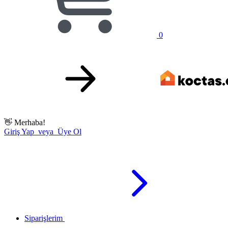
0
👋
Merhaba!
Giriş Yap veya Üye Ol
Siparişlerim