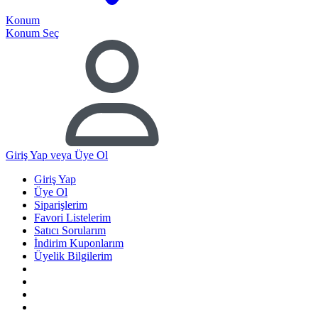
Konum
Konum Seç
Giriş Yap
veya Üye Ol
Giriş Yap
Üye Ol
Siparişlerim
Favori Listelerim
Satıcı Sorularım
İndirim Kuponlarım
Üyelik Bilgilerim