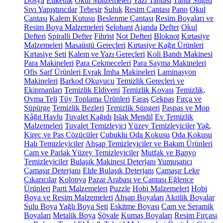
Dosya
Etiketlik
Okul Malzemeleri
Yazı Tahtası
Tahta Silgisi
Sıvı Yapıştırıcılar
Tebeşir
Suluk
Resim Çantası
Pano
Okul
Çantası
Kalem Kutusu
Beslenme Çantası
Resim Boyaları ve
Resim Boya Malzemeleri
Selobant
Ajanda
Defter
Okul
Defteri
Spiralli Defter
Fihrist
Not Defteri
Bloknot
Kırtasiye
Malzemeleri
Masaüstü Gereçleri
Kırtasiye Kağıt Ürünleri
Kırtasiye Seti
Kalem ve Yazı Gereçleri
Koli Bandı Makinesi
Para Makineleri
Para Çekmeceleri
Para Sayma Makineleri
Ofis Sarf Ürünleri
Evrak İmha Makineleri
Laminasyon
Makineleri
Barkod Okuyucu
Temizlik Gereçleri ve
Ekipmanları
Temizlik Eldiveni
Temizlik Kovası
Temizlik,
Ovma Teli
Tüy Toplama Ürünleri
Faraş
Çekpas
Fırça ve
Süpürge
Temizlik Bezleri
Temizlik Süngeri
Paspas ve Mop
Kâğıt Havlu
Tuvalet Kağıdı
Islak Mendil
Ev Temizlik
Malzemeleri
Tuvalet Temizleyici
Yüzey Temizleyiciler
Yağ,
Kireç ve Pas Çözücüler
Çubuklu Oda Kokusu
Oda Kokusu
Halı Temizleyiciler
Ahşap Temizleyiciler ve Bakım Ürünleri
Cam ve Parlak Yüzey Temizleyiciler
Mutfak ve Banyo
Temizleyiciler
Bulaşık Makinesi Deterjanı
Yumuşatıcı
Çamaşır Deterjanı
Elde Bulaşık Deterjanı
Çamaşır Leke
Çıkarıcılar
Kolonya
Pazar Arabası ve Çantası
Eğlence
Ürünleri
Parti Malzemeleri
Puzzle
Hobi Malzemeleri
Hobi
Boya ve Resim Malzemeleri
Ahşap Boyaları
Akrilik Boyalar
Sulu Boya
Yağlı Boya Seti
Eskitme Boyası
Cam ve Seramik
Boyaları
Metalik Boya
Şövale
Kumaş Boyaları
Resim Fırçası