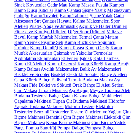
Sinek Kovucular
Çadır Matı
Kamp Masası
Pusula
Kampet
Kamp Duşu
Isıtıcılar
Kamp Çantası
Şişme Yastık
Magnezyum
Çubuğu
Kamp Tuvaleti
Kamp Taburesi
Şişme Yatak
Çadır
Aksesuarı
Sırt Çantası
Hayatta Kalma Malzemeleri
Spor
Aletleri
Pilates, Yoga ve Jimnastik
Ağırlık ve Halter Ürünleri
Fitness ve Kardiyo Ürünleri
Diğer Spor Ürünleri
Valiz ve
Bavul
Kamp Mutfak Malzemeleri
Termal Çanta
Matara
Kamp Yemek Pişirme Seti
Kamp Buzluk ve Soğutucu
Ürünler
Kamp Demliği
Kamp Tavası
Kamp Ocağı
Kamp
Mutfak Aksesuarları
Çakmak ve Yakıcılar
Termoslar
Aydınlatma Ekipmanları
El Feneri
Işıldak
Kafa Lambası
Kamp El Aletleri
Kamp Testeresi
Kamp Küreği
Kamp Bıçağı
Kamp Baltası
Avcılık Malzemeleri
Balık Av Malzemeleri
Bisiklet ve Scooter
Bisiklet
Elektrikli Scooter
Bahçe Aletleri
Çapa
Kürek
Bahçe Eldiveni
Tırmık
Budama Makası
Aşı
Makası
Fide Dikici ve Sökücü
Orak
Bahçe El Aleti Setleri
Çim Makası
Tırpan Misinası
Aşı Bıçağı
Meyve Toplama Aleti
Budama Testeresi
Bahçe Çatalı
Kazma
Bahçe Makineleri
Çapalama Makinesi
Tırpan
Çit Budama Makinesi
Hidrofor
Yaprak Toplama Makinesi
Motorlu Testere
Elektrikli
Testereler
Benzinli Testereler
Testere Zincirleri ve Yağları
Çim
Biçme Makinesi
Benzinli Çim Biçme Makinesi
Elektrikli Çim
Biçme Makinesi
Kenar Kesme Makinesi
Çim Biçme Yedek
Parça
Pompa
Santrifüj Pompa
Dalgıç Pompası
Bahçe