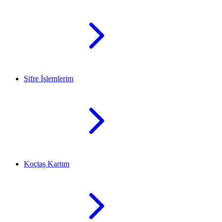
Şifre İşlemlerim
Koçtaş Kartım