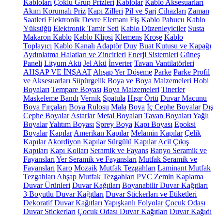
Kabloları
Çoklu Grup Prizleri
Kablolar
Kablo Aksesuarları
Akım Korumalı Priz
Kapı Zilleri
Pil ve Şarj Cihazları
Zaman
Saatleri
Elektronik Devre Elemanı
Fiş
Kablo Pabucu
Kablo
Yüksüğü
Elektronik Tamir Seti
Kablo Düzenleyiciler
Susta
Makaron Kablo
Kablo Klipsi
Klemens
Kroşe
Kablo
Toplayıcı
Kablo Kanalı
Adaptör
Duy
Buat Kutusu ve Kapağı
Aydınlatma Halatları ve Zincirleri
Enerji Sistemleri
Güneş
Paneli
Lityum Akü
Jel Akü
İnverter
Tavan Vantilatörleri
AHŞAP VE İNŞAAT
Ahşap Yer Döşeme
Parke
Parke Profil
ve Aksesuarları
Süpürgelik
Boya ve Boya Malzemeleri
Hobi
Boyaları
Tempare Boyası
Boya Malzemeleri
Tinerler
Maskeleme Bandı
Vernik
Spatula
Hışır Örtü
Duvar Macunu
Boya Fırçaları
Boya Rulosu
Mala
Boya
İç Cephe Boyalar
Dış
Cephe Boyalar
Astarlar
Metal Boyaları
Tavan Boyaları
Yağlı
Boyalar
Yalıtım Boyası
Sprey Boya
Kapı Boyası
Epoksi
Boyalar
Kapılar
Amerikan Kapılar
Melamin Kapılar
Çelik
Kapılar
Akordiyon Kapılar
Sürgülü Kapılar
Acil Çıkış
Kapıları
Kapı Kolları
Seramik ve Fayans
Banyo Seramik ve
Fayansları
Yer Seramik ve Fayansları
Mutfak Seramik ve
Fayansları
Karo
Mozaik
Mutfak Tezgahları
Laminant Mutfak
Tezgahları
Ahşap Mutfak Tezgahları
PVC Zemin Kaplama
Duvar Ürünleri
Duvar Kağıtları
Boyanabilir Duvar Kağıtları
3 Boyutlu Duvar Kağıtları
Duvar Stickerları ve Etiketleri
Dekoratif Duvar Kağıtları
Yapışkanlı Folyolar
Çocuk Odası
Duvar Stickerları
Çocuk Odası Duvar Kağıtları
Duvar Kağıdı