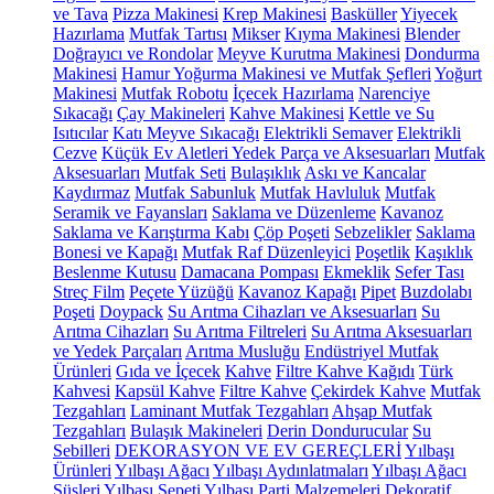
ve Tava
Pizza Makinesi
Krep Makinesi
Basküller
Yiyecek
Hazırlama
Mutfak Tartısı
Mikser
Kıyma Makinesi
Blender
Doğrayıcı ve Rondolar
Meyve Kurutma Makinesi
Dondurma
Makinesi
Hamur Yoğurma Makinesi ve Mutfak Şefleri
Yoğurt
Makinesi
Mutfak Robotu
İçecek Hazırlama
Narenciye
Sıkacağı
Çay Makineleri
Kahve Makinesi
Kettle ve Su
Isıtıcılar
Katı Meyve Sıkacağı
Elektrikli Semaver
Elektrikli
Cezve
Küçük Ev Aletleri Yedek Parça ve Aksesuarları
Mutfak
Aksesuarları
Mutfak Seti
Bulaşıklık
Askı ve Kancalar
Kaydırmaz
Mutfak Sabunluk
Mutfak Havluluk
Mutfak
Seramik ve Fayansları
Saklama ve Düzenleme
Kavanoz
Saklama ve Karıştırma Kabı
Çöp Poşeti
Sebzelikler
Saklama
Bonesi ve Kapağı
Mutfak Raf Düzenleyici
Poşetlik
Kaşıklık
Beslenme Kutusu
Damacana Pompası
Ekmeklik
Sefer Tası
Streç Film
Peçete Yüzüğü
Kavanoz Kapağı
Pipet
Buzdolabı
Poşeti
Doypack
Su Arıtma Cihazları ve Aksesuarları
Su
Arıtma Cihazları
Su Arıtma Filtreleri
Su Arıtma Aksesuarları
ve Yedek Parçaları
Arıtma Musluğu
Endüstriyel Mutfak
Ürünleri
Gıda ve İçecek
Kahve
Filtre Kahve Kağıdı
Türk
Kahvesi
Kapsül Kahve
Filtre Kahve
Çekirdek Kahve
Mutfak
Tezgahları
Laminant Mutfak Tezgahları
Ahşap Mutfak
Tezgahları
Bulaşık Makineleri
Derin Dondurucular
Su
Sebilleri
DEKORASYON VE EV GEREÇLERİ
Yılbaşı
Ürünleri
Yılbaşı Ağacı
Yılbaşı Aydınlatmaları
Yılbaşı Ağacı
Süsleri
Yılbaşı Sepeti
Yılbaşı Parti Malzemeleri
Dekoratif