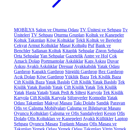
MOBİLYA
Salon ve Oturma Odası
TV Ünitesi ve Sehpası
Tv
Üniteleri
TV Sehpası
Oturma Grupları
Koltuk ve Kanepeler
Koltuk Takımları
Köşe Koltuklar
Tekli Koltuk ve Berjerler
Çekyat
Armut Koltuklar
Masaj Koltuğu
Puf
Bank ve
Benchler
Sallanan Koltuk
Kitaplık
Sehpalar
Zigon Sehpalar
Orta Sehpalar
Yan Sehpalar
Gazetelik
Antre ve Hol
Çok
Amaçlı Dolap
Portmantolar
Askılıklar
Kapı Askısı
Duvar
Askısı
Ayaklı Askılıklar
Dresuar
Ayakkabılık
Yatak Odası
Gardırop
Kapaklı Gardırop
Sürgülü Gardırop
Bez Gardırop
Açık Dolap
Köşe Gardırop
Yüklük
Baza
Tek Kişilik Baza
Çift Kişilik Baza
Yatak Başlığı
Çift Kişilik Yatak Başlığı
Tek
Kişilik Yatak Başlığı
Yatak
Çift Kişilik Yatak
Tek Kişilik
Yatak
Hasta Yatağı
Yatak Pedi & Şiltesi
Karyola
Tek Kişilik
Karyola
Çift Kişilik Karyola
Şifonyerler
Komodin
Yatak
Odası Takımları
Makyaj Masası
Takı Dolabı
Sandık
Paravan
Ofis ve Çalışma Mobilyaları
Çalışma ve Bilgisayar Masası
Oyuncu Koltukları
Çalışma ve Ofis Sandalyeleri
Keson
Ofis
Dolabı
Ofis Koltukları ve Kanepeleri
Ayaklı Küllükler
Laptop
Sehpası
Oyuncu Masası
Toplantı Masası
Ofis Masası ve
Takımları
Yemek Odası
Yemek Odası Takımları
Vitrin
Yemek