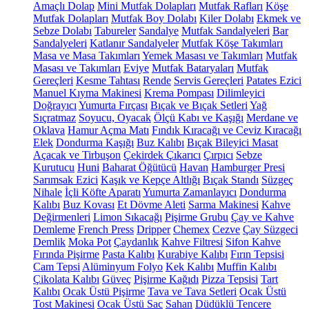
Amaçlı Dolap
Mini Mutfak Dolapları
Mutfak Rafları
Köşe
Mutfak Dolapları
Mutfak Boy Dolabı
Kiler Dolabı
Ekmek ve
Sebze Dolabı
Tabureler
Sandalye
Mutfak Sandalyeleri
Bar
Sandalyeleri
Katlanır Sandalyeler
Mutfak Köşe Takımları
Masa ve Masa Takımları
Yemek Masası ve Takımları
Mutfak
Masası ve Takımları
Eviye
Mutfak Bataryaları
Mutfak
Gereçleri
Kesme Tahtası
Rende
Servis Gereçleri
Patates Ezici
Manuel Kıyma Makinesi
Krema Pompası
Dilimleyici
Doğrayıcı
Yumurta Fırçası
Bıçak ve Bıçak Setleri
Yağ
Sıçratmaz
Soyucu, Oyacak
Ölçü Kabı ve Kaşığı
Merdane ve
Oklava
Hamur Açma Matı
Fındık Kıracağı ve Ceviz Kıracağı
Elek
Dondurma Kaşığı
Buz Kalıbı
Bıçak Bileyici Masat
Açacak ve Tirbuşon
Çekirdek Çıkarıcı
Çırpıcı
Sebze
Kurutucu
Huni
Baharat Öğütücü
Havan
Hamburger Presi
Sarımsak Ezici
Kaşık ve Kepçe Altlığı
Bıçak Standı
Süzgeç
Nihale
İçli Köfte Aparatı
Yumurta Zamanlayıcı
Dondurma
Kalıbı
Buz Kovası
Et Dövme Aleti
Sarma Makinesi
Kahve
Değirmenleri
Limon Sıkacağı
Pişirme Grubu
Çay ve Kahve
Demleme
French Press
Dripper
Chemex
Cezve
Çay Süzgeci
Demlik
Moka Pot
Çaydanlık
Kahve Filtresi
Sifon Kahve
Fırında Pişirme
Pasta Kalıbı
Kurabiye Kalıbı
Fırın Tepsisi
Cam Tepsi
Alüminyum Folyo
Kek Kalıbı
Muffin Kalıbı
Çikolata Kalıbı
Güveç
Pişirme Kağıdı
Pizza Tepsisi
Tart
Kalıbı
Ocak Üstü Pişirme
Tava ve Tava Setleri
Ocak Üstü
Tost Makinesi
Ocak Üstü Sac
Sahan
Düdüklü Tencere