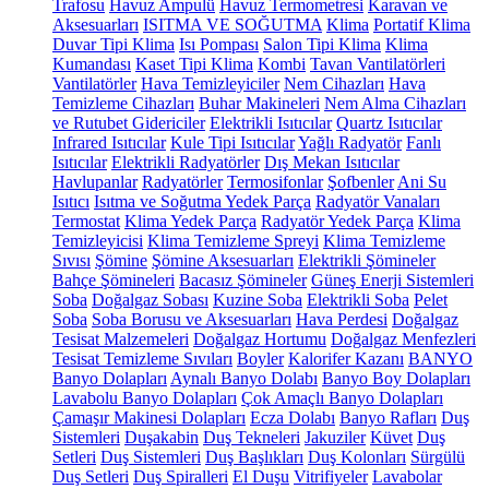
Trafosu
Havuz Ampulü
Havuz Termometresi
Karavan ve
Aksesuarları
ISITMA VE SOĞUTMA
Klima
Portatif Klima
Duvar Tipi Klima
Isı Pompası
Salon Tipi Klima
Klima
Kumandası
Kaset Tipi Klima
Kombi
Tavan Vantilatörleri
Vantilatörler
Hava Temizleyiciler
Nem Cihazları
Hava
Temizleme Cihazları
Buhar Makineleri
Nem Alma Cihazları
ve Rutubet Gidericiler
Elektrikli Isıtıcılar
Quartz Isıtıcılar
Infrared Isıtıcılar
Kule Tipi Isıtıcılar
Yağlı Radyatör
Fanlı
Isıtıcılar
Elektrikli Radyatörler
Dış Mekan Isıtıcılar
Havlupanlar
Radyatörler
Termosifonlar
Şofbenler
Ani Su
Isıtıcı
Isıtma ve Soğutma Yedek Parça
Radyatör Vanaları
Termostat
Klima Yedek Parça
Radyatör Yedek Parça
Klima
Temizleyicisi
Klima Temizleme Spreyi
Klima Temizleme
Sıvısı
Şömine
Şömine Aksesuarları
Elektrikli Şömineler
Bahçe Şömineleri
Bacasız Şömineler
Güneş Enerji Sistemleri
Soba
Doğalgaz Sobası
Kuzine Soba
Elektrikli Soba
Pelet
Soba
Soba Borusu ve Aksesuarları
Hava Perdesi
Doğalgaz
Tesisat Malzemeleri
Doğalgaz Hortumu
Doğalgaz Menfezleri
Tesisat Temizleme Sıvıları
Boyler
Kalorifer Kazanı
BANYO
Banyo Dolapları
Aynalı Banyo Dolabı
Banyo Boy Dolapları
Lavabolu Banyo Dolapları
Çok Amaçlı Banyo Dolapları
Çamaşır Makinesi Dolapları
Ecza Dolabı
Banyo Rafları
Duş
Sistemleri
Duşakabin
Duş Tekneleri
Jakuziler
Küvet
Duş
Setleri
Duş Sistemleri
Duş Başlıkları
Duş Kolonları
Sürgülü
Duş Setleri
Duş Spiralleri
El Duşu
Vitrifiyeler
Lavabolar