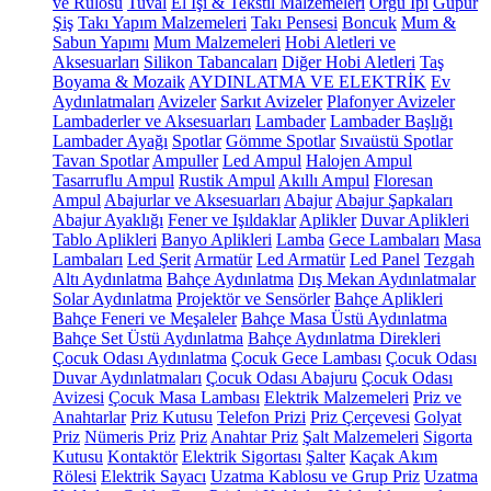
ve Rulosu
Tuval
El İşi & Tekstil Malzemeleri
Örgü İpi
Güpür
Şiş
Takı Yapım Malzemeleri
Takı Pensesi
Boncuk
Mum &
Sabun Yapımı
Mum Malzemeleri
Hobi Aletleri ve
Aksesuarları
Silikon Tabancaları
Diğer Hobi Aletleri
Taş
Boyama & Mozaik
AYDINLATMA VE ELEKTRİK
Ev
Aydınlatmaları
Avizeler
Sarkıt Avizeler
Plafonyer Avizeler
Lambaderler ve Aksesuarları
Lambader
Lambader Başlığı
Lambader Ayağı
Spotlar
Gömme Spotlar
Sıvaüstü Spotlar
Tavan Spotlar
Ampuller
Led Ampul
Halojen Ampul
Tasarruflu Ampul
Rustik Ampul
Akıllı Ampul
Floresan
Ampul
Abajurlar ve Aksesuarları
Abajur
Abajur Şapkaları
Abajur Ayaklığı
Fener ve Işıldaklar
Aplikler
Duvar Aplikleri
Tablo Aplikleri
Banyo Aplikleri
Lamba
Gece Lambaları
Masa
Lambaları
Led Şerit
Armatür
Led Armatür
Led Panel
Tezgah
Altı Aydınlatma
Bahçe Aydınlatma
Dış Mekan Aydınlatmalar
Solar Aydınlatma
Projektör ve Sensörler
Bahçe Aplikleri
Bahçe Feneri ve Meşaleler
Bahçe Masa Üstü Aydınlatma
Bahçe Set Üstü Aydınlatma
Bahçe Aydınlatma Direkleri
Çocuk Odası Aydınlatma
Çocuk Gece Lambası
Çocuk Odası
Duvar Aydınlatmaları
Çocuk Odası Abajuru
Çocuk Odası
Avizesi
Çocuk Masa Lambası
Elektrik Malzemeleri
Priz ve
Anahtarlar
Priz Kutusu
Telefon Prizi
Priz Çerçevesi
Golyat
Priz
Nümeris Priz
Priz
Anahtar Priz
Şalt Malzemeleri
Sigorta
Kutusu
Kontaktör
Elektrik Sigortası
Şalter
Kaçak Akım
Rölesi
Elektrik Sayacı
Uzatma Kablosu ve Grup Priz
Uzatma