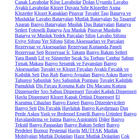
Çanak Lavabolar
Köşe Lavabolar
Dolap Uyumlu Lavabo
Ayaklı Lavabolar
Klozet
Duvara Sıfır Klozetler
Asma
Klozetler
Klozet Kapakları
Pisuvar
Tuvalet Taşı
Batarya ve
Musluklar
Lavabo Bataryaları
Mutfak Bataryaları
Su Tasarruf
Aparatı
Banyo Bataryaları
Musluk
Duş Bataryaları
Batarya
Setleri
Fotoselli Batarya
Ara Musluk
Pisuvar Musluğu
Batarya ve Musluk Yedek Parçaları
Sifon
Lavabo Sifonu
Eviye Sifonu
Yer Sifonu
Sifon Aksesuarları ve Parçaları
Rezervuar ve Aksesuarları
Rezervuar Kumanda Paneli
Rezervuar Seti
Rezervuar İç Takımı
Banyo Bakım Setleri
Yara Bandı
Lif ve Süngerler
Sıcak Su Torbası
Cımbız
Sabun
Tırnak Makası
Banyo Seramik ve Fayansları
Banyo
Aksesuarları
Tuvalet ve Klozet Fırçaları
Ayaklı Fırçalık ve
Kağıtlık Seti
Duş Rafı
Banyo Aynaları
Banyo Askısı
Banyo
Taburesi
Sabunluk
Sıvı Sabunluk Pompası
Tuvalet Kağıtlığı
Pamukluk
Diş Fırçası Koruma Kabı
Diş Macunu Kutusu
Dispenserler
Sıvı Sabun Dispenseri
Tuvalet Kağıdı Dispenseri
Havlu Dispenseri
Klozet Kapak Örtüsü Dispenseri
El
Kurutma Cihazları
Banyo Etajeri
Banyo Düzenleyicileri
Banyo Seti
Diş Fırçalık
Havluluk
Banyo Kaydırmazı
Duş
Perde Askısı
Yaşlı ve Bedensel Engelli Banyo Ürünleri
Banyo
Havalandırma ve Isıtma
Banyo Aspiratörü
Diğer
Banyo
Tekstil
Banyo Paspasları
Banyo Bakım Setleri
Banyo
Perdeleri
Bornoz
Peştemal
Havlu
MUTFAK
Mutfak
Mobilyaları
Mutfak Dolapları
Hazır Mutfak Dolapları
Çok