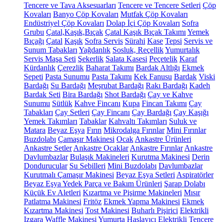
Tencere ve Tava Aksesuarları
Tencere ve Tencere Setleri
Çöp
Kovaları
Banyo Çöp Kovaları
Mutfak Çöp Kovaları
Endüstriyel Çöp Kovaları
Dolap İçi Çöp Kovaları
Sofra
Grubu
Çatal,Kaşık,Bıçak
Çatal Kaşık Bıçak Takımı
Yemek
Bıçağı
Çatal
Kaşık
Sofra Servis
Sürahi
Kase
Tepsi
Servis ve
Sunum Tabakları
Yağdanlık
Sosluk, Reçellik
Yumurtalık
Servis Maşa Seti
Şekerlik
Salata Kasesi
Peçetelik
Karaf
Kürdanlık
Çerezlik
Baharat Takımı
Bardak Altlığı
Ekmek
Sepeti
Pasta Sunumu
Pasta Takımı
Kek Fanusu
Bardak
Viski
Bardağı
Su Bardağı
Meşrubat Bardağı
Rakı Bardağı
Kadeh
Bardak Seti
Bira Bardağı
Shot Bardağı
Çay ve Kahve
Sunumu
Sütlük
Kahve Fincanı
Kupa
Fincan Takımı
Çay
Tabakları
Çay Setleri
Çay Fincanı
Çay Bardağı
Çay Kaşığı
Yemek Takımları
Tabaklar
Kahvaltı Takımları
Suluk ve
Matara
Beyaz Eşya
Fırın
Mikrodalga Fırınlar
Mini Fırınlar
Buzdolabı
Çamaşır Makinesi
Ocak
Ankastre Ürünleri
Ankastre Setler
Ankastre Ocaklar
Ankastre Fırınlar
Ankastre
Davlumbazlar
Bulaşık Makineleri
Kurutma Makinesi
Derin
Dondurucular
Su Sebilleri
Mini Buzdolabı
Davlumbazlar
Kurutmalı Çamaşır Makinesi
Beyaz Eşya Setleri
Aspiratörler
Beyaz Eşya Yedek Parça ve Bakım Ürünleri
Şarap Dolabı
Küçük Ev Aletleri
Kızartma ve Pişirme Makineleri
Mısır
Patlatma Makinesi
Fritöz
Ekmek Yapma Makinesi
Ekmek
Kızartma Makinesi
Tost Makinesi
Buharlı Pişirici
Elektrikli
Izgara
Waffle Makinesi
Yumurta Haşlayıcı
Elektrikli Tencere