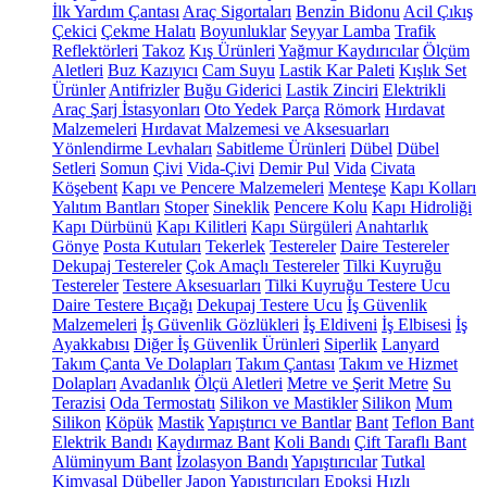
İlk Yardım Çantası
Araç Sigortaları
Benzin Bidonu
Acil Çıkış
Çekici
Çekme Halatı
Boyunluklar
Seyyar Lamba
Trafik
Reflektörleri
Takoz
Kış Ürünleri
Yağmur Kaydırıcılar
Ölçüm
Aletleri
Buz Kazıyıcı
Cam Suyu
Lastik Kar Paleti
Kışlık Set
Ürünler
Antifrizler
Buğu Giderici
Lastik Zinciri
Elektrikli
Araç Şarj İstasyonları
Oto Yedek Parça
Römork
Hırdavat
Malzemeleri
Hırdavat Malzemesi ve Aksesuarları
Yönlendirme Levhaları
Sabitleme Ürünleri
Dübel
Dübel
Setleri
Somun
Çivi
Vida-Çivi
Demir Pul
Vida
Civata
Köşebent
Kapı ve Pencere Malzemeleri
Menteşe
Kapı Kolları
Yalıtım Bantları
Stoper
Sineklik
Pencere Kolu
Kapı Hidroliği
Kapı Dürbünü
Kapı Kilitleri
Kapı Sürgüleri
Anahtarlık
Gönye
Posta Kutuları
Tekerlek
Testereler
Daire Testereler
Dekupaj Testereler
Çok Amaçlı Testereler
Tilki Kuyruğu
Testereler
Testere Aksesuarları
Tilki Kuyruğu Testere Ucu
Daire Testere Bıçağı
Dekupaj Testere Ucu
İş Güvenlik
Malzemeleri
İş Güvenlik Gözlükleri
İş Eldiveni
İş Elbisesi
İş
Ayakkabısı
Diğer İş Güvenlik Ürünleri
Siperlik
Lanyard
Takım Çanta Ve Dolapları
Takım Çantası
Takım ve Hizmet
Dolapları
Avadanlık
Ölçü Aletleri
Metre ve Şerit Metre
Su
Terazisi
Oda Termostatı
Silikon ve Mastikler
Silikon
Mum
Silikon
Köpük
Mastik
Yapıştırıcı ve Bantlar
Bant
Teflon Bant
Elektrik Bandı
Kaydırmaz Bant
Koli Bandı
Çift Taraflı Bant
Alüminyum Bant
İzolasyon Bandı
Yapıştırıcılar
Tutkal
Kimyasal Dübeller
Japon Yapıştırıcıları
Epoksi
Hızlı