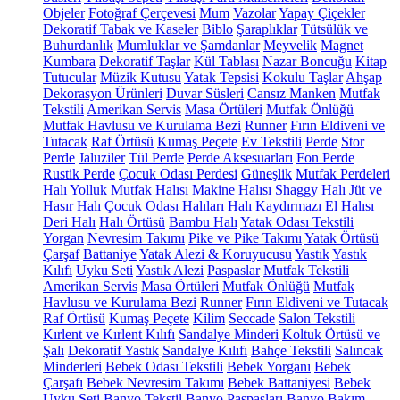
Objeler
Fotoğraf Çerçevesi
Mum
Vazolar
Yapay Çiçekler
Dekoratif Tabak ve Kaseler
Biblo
Şaraplıklar
Tütsülük ve
Buhurdanlık
Mumluklar ve Şamdanlar
Meyvelik
Magnet
Kumbara
Dekoratif Taşlar
Kül Tablası
Nazar Boncuğu
Kitap
Tutucular
Müzik Kutusu
Yatak Tepsisi
Kokulu Taşlar
Ahşap
Dekorasyon Ürünleri
Duvar Süsleri
Cansız Manken
Mutfak
Tekstili
Amerikan Servis
Masa Örtüleri
Mutfak Önlüğü
Mutfak Havlusu ve Kurulama Bezi
Runner
Fırın Eldiveni ve
Tutacak
Raf Örtüsü
Kumaş Peçete
Ev Tekstili
Perde
Stor
Perde
Jaluziler
Tül Perde
Perde Aksesuarları
Fon Perde
Rustik Perde
Çocuk Odası Perdesi
Güneşlik
Mutfak Perdeleri
Halı
Yolluk
Mutfak Halısı
Makine Halısı
Shaggy Halı
Jüt ve
Hasır Halı
Çocuk Odası Halıları
Halı Kaydırmazı
El Halısı
Deri Halı
Halı Örtüsü
Bambu Halı
Yatak Odası Tekstili
Yorgan
Nevresim Takımı
Pike ve Pike Takımı
Yatak Örtüsü
Çarşaf
Battaniye
Yatak Alezi & Koruyucusu
Yastık
Yastık
Kılıfı
Uyku Seti
Yastık Alezi
Paspaslar
Mutfak Tekstili
Amerikan Servis
Masa Örtüleri
Mutfak Önlüğü
Mutfak
Havlusu ve Kurulama Bezi
Runner
Fırın Eldiveni ve Tutacak
Raf Örtüsü
Kumaş Peçete
Kilim
Seccade
Salon Tekstili
Kırlent ve Kırlent Kılıfı
Sandalye Minderi
Koltuk Örtüsü ve
Şalı
Dekoratif Yastık
Sandalye Kılıfı
Bahçe Tekstili
Salıncak
Minderleri
Bebek Odası Tekstili
Bebek Yorganı
Bebek
Çarşafı
Bebek Nevresim Takımı
Bebek Battaniyesi
Bebek
Uyku Seti
Banyo Tekstil
Banyo Paspasları
Banyo Bakım