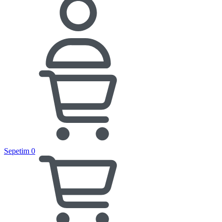
Sepetim
0