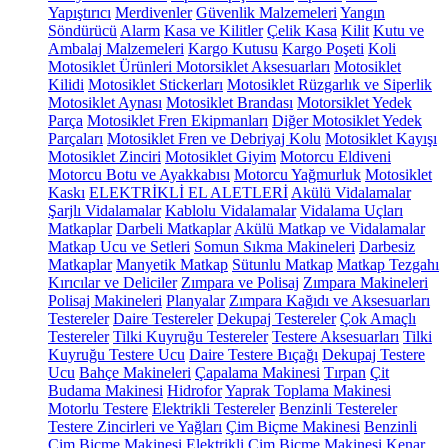
Yapıştırıcı
Merdivenler
Güvenlik Malzemeleri
Yangın
Söndürücü
Alarm
Kasa ve Kilitler
Çelik Kasa
Kilit
Kutu ve
Ambalaj Malzemeleri
Kargo Kutusu
Kargo Poşeti
Koli
Motosiklet Ürünleri
Motorsiklet Aksesuarları
Motosiklet
Kilidi
Motosiklet Stickerları
Motosiklet Rüzgarlık ve Siperlik
Motosiklet Aynası
Motosiklet Brandası
Motorsiklet Yedek
Parça
Motosiklet Fren Ekipmanları
Diğer Motosiklet Yedek
Parçaları
Motosiklet Fren ve Debriyaj Kolu
Motosiklet Kayışı
Motosiklet Zinciri
Motosiklet Giyim
Motorcu Eldiveni
Motorcu Botu ve Ayakkabısı
Motorcu Yağmurluk
Motosiklet
Kaskı
ELEKTRİKLİ EL ALETLERİ
Akülü Vidalamalar
Şarjlı Vidalamalar
Kablolu Vidalamalar
Vidalama Uçları
Matkaplar
Darbeli Matkaplar
Akülü Matkap ve Vidalamalar
Matkap Ucu ve Setleri
Somun Sıkma Makineleri
Darbesiz
Matkaplar
Manyetik Matkap
Sütunlu Matkap
Matkap Tezgahı
Kırıcılar ve Deliciler
Zımpara ve Polisaj
Zımpara Makineleri
Polisaj Makineleri
Planyalar
Zımpara Kağıdı ve Aksesuarları
Testereler
Daire Testereler
Dekupaj Testereler
Çok Amaçlı
Testereler
Tilki Kuyruğu Testereler
Testere Aksesuarları
Tilki
Kuyruğu Testere Ucu
Daire Testere Bıçağı
Dekupaj Testere
Ucu
Bahçe Makineleri
Çapalama Makinesi
Tırpan
Çit
Budama Makinesi
Hidrofor
Yaprak Toplama Makinesi
Motorlu Testere
Elektrikli Testereler
Benzinli Testereler
Testere Zincirleri ve Yağları
Çim Biçme Makinesi
Benzinli
Çim Biçme Makinesi
Elektrikli Çim Biçme Makinesi
Kenar