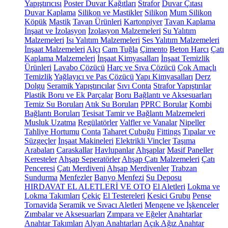
Yapıştırıcısı
Poster Duvar Kağıtları
Strafor
Duvar Çıtası
Duvar Kaplama
Silikon ve Mastikler
Silikon
Mum Silikon
Köpük
Mastik
Tavan Ürünleri
Kartonpiyer
Tavan Kaplama
İnşaat ve İzolasyon
İzolasyon Malzemeleri
Su Yalıtım
Malzemeleri
Isı Yalıtım Malzemeleri
Ses Yalıtım Malzemeleri
İnşaat Malzemeleri
Alçı
Cam Tuğla
Çimento
Beton Harcı
Çatı
Kaplama Malzemeleri
İnşaat Kimyasalları
İnşaat Temizlik
Ürünleri
Lavabo Çözücü
Harç ve Sıva Çözücü
Çok Amaçlı
Temizlik
Yağlayıcı ve Pas Çözücü
Yapı Kimyasalları
Derz
Dolgu
Seramik Yapıştırıcılar
Sıvı Conta
Strafor Yapıştırılar
Plastik Boru ve Ek Parçalar
Boru Bağlantı ve Aksesuarları
Temiz Su Boruları
Atık Su Boruları
PPRC Borular
Kombi
Bağlantı Boruları
Tesisat Tamir ve Bağlantı Malzemeleri
Musluk Uzatma
Regülatörler
Valfler ve Vanalar
Nipeller
Tahliye Hortumu
Conta
Taharet Çubuğu
Fittings
Tıpalar ve
Süzgeçler
İnşaat Makineleri
Elektrikli Vinçler
Taşıma
Arabaları
Caraskallar
Havlupanlar
Ahşaplar
Masif Paneller
Keresteler
Ahşap Seperatörler
Ahşap Çatı Malzemeleri
Çatı
Penceresi
Çatı Merdiveni
Ahşap Merdivenler
Trabzan
Sundurma
Menfezler
Banyo Menfezi
Su Deposu
HIRDAVAT EL ALETLERİ VE OTO
El Aletleri
Lokma ve
Lokma Takımları
Çekiç
El Testereleri
Kesici Grubu
Pense
Tornavida
Seramik ve Sıvacı Aletleri
Mengene ve İşkenceler
Zımbalar ve Aksesuarları
Zımpara ve Eğeler
Anahtarlar
Anahtar Takımları
Alyan Anahtarları
Açık Ağız Anahtar