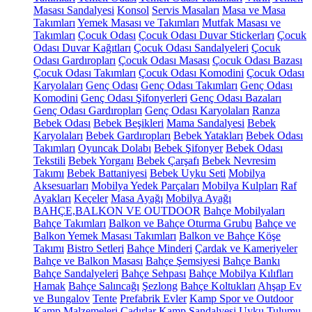
Masası Sandalyesi
Konsol
Servis Masaları
Masa ve Masa
Takımları
Yemek Masası ve Takımları
Mutfak Masası ve
Takımları
Çocuk Odası
Çocuk Odası Duvar Stickerları
Çocuk
Odası Duvar Kağıtları
Çocuk Odası Sandalyeleri
Çocuk
Odası Gardıropları
Çocuk Odası Masası
Çocuk Odası Bazası
Çocuk Odası Takımları
Çocuk Odası Komodini
Çocuk Odası
Karyolaları
Genç Odası
Genç Odası Takımları
Genç Odası
Komodini
Genç Odası Şifonyerleri
Genç Odası Bazaları
Genç Odası Gardıropları
Genç Odası Karyolaları
Ranza
Bebek Odası
Bebek Beşikleri
Mama Sandalyesi
Bebek
Karyolaları
Bebek Gardıropları
Bebek Yatakları
Bebek Odası
Takımları
Oyuncak Dolabı
Bebek Şifonyer
Bebek Odası
Tekstili
Bebek Yorganı
Bebek Çarşafı
Bebek Nevresim
Takımı
Bebek Battaniyesi
Bebek Uyku Seti
Mobilya
Aksesuarları
Mobilya Yedek Parçaları
Mobilya Kulpları
Raf
Ayakları
Keçeler
Masa Ayağı
Mobilya Ayağı
BAHÇE,BALKON VE OUTDOOR
Bahçe Mobilyaları
Bahçe Takımları
Balkon ve Bahçe Oturma Grubu
Bahçe ve
Balkon Yemek Masası Takımları
Balkon ve Bahçe Köşe
Takımı
Bistro Setleri
Bahçe Minderi
Çardak ve Kameriyeler
Bahçe ve Balkon Masası
Bahçe Şemsiyesi
Bahçe Bankı
Bahçe Sandalyeleri
Bahçe Sehpası
Bahçe Mobilya Kılıfları
Hamak
Bahçe Salıncağı
Şezlong
Bahçe Koltukları
Ahşap Ev
ve Bungalov
Tente
Prefabrik Evler
Kamp Spor ve Outdoor
Kamp Malzemeleri
Çadırlar
Kamp Sandalyesi
Uyku Tulumu