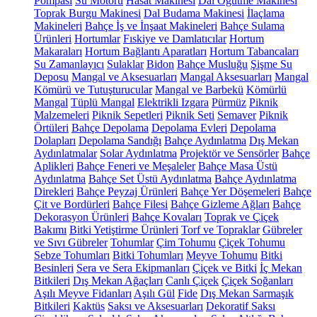
Pompası
Su Motoru
Hasat Makinesi
Dal Öğütme Makinesi
Toprak Burgu Makinesi
Dal Budama Makinesi
İlaçlama
Makineleri
Bahçe İş ve İnşaat Makineleri
Bahçe Sulama
Ürünleri
Hortumlar
Fıskiye ve Damlatıcılar
Hortum
Makaraları
Hortum Bağlantı Aparatları
Hortum Tabancaları
Su Zamanlayıcı
Sulaklar
Bidon
Bahçe Musluğu
Şişme Su
Deposu
Mangal ve Aksesuarları
Mangal Aksesuarları
Mangal
Kömürü ve Tutuşturucular
Mangal ve Barbekü
Kömürlü
Mangal
Tüplü Mangal
Elektrikli Izgara
Pürmüz
Piknik
Malzemeleri
Piknik Sepetleri
Piknik Seti
Semaver
Piknik
Örtüleri
Bahçe Depolama
Depolama Evleri
Depolama
Dolapları
Depolama Sandığı
Bahçe Aydınlatma
Dış Mekan
Aydınlatmalar
Solar Aydınlatma
Projektör ve Sensörler
Bahçe
Aplikleri
Bahçe Feneri ve Meşaleler
Bahçe Masa Üstü
Aydınlatma
Bahçe Set Üstü Aydınlatma
Bahçe Aydınlatma
Direkleri
Bahçe Peyzaj Ürünleri
Bahçe Yer Döşemeleri
Bahçe
Çit ve Bordürleri
Bahçe Filesi
Bahçe Gizleme Ağları
Bahçe
Dekorasyon Ürünleri
Bahçe Kovaları
Toprak ve Çiçek
Bakımı
Bitki Yetiştirme Ürünleri
Torf ve Topraklar
Gübreler
ve Sıvı Gübreler
Tohumlar
Çim Tohumu
Çiçek Tohumu
Sebze Tohumları
Bitki Tohumları
Meyve Tohumu
Bitki
Besinleri
Sera ve Sera Ekipmanları
Çiçek ve Bitki
İç Mekan
Bitkileri
Dış Mekan Ağaçları
Canlı Çiçek
Çiçek Soğanları
Aşılı Meyve Fidanları
Aşılı Gül
Fide
Dış Mekan Sarmaşık
Bitkileri
Kaktüs
Saksı ve Aksesuarları
Dekoratif Saksı