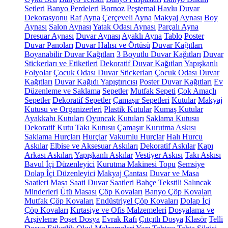
Setleri
Banyo Perdeleri
Bornoz
Peştemal
Havlu
Duvar
Dekorasyonu
Raf
Ayna
Çerçeveli Ayna
Makyaj Aynası
Boy
Aynası
Salon Aynası
Yatak Odası Aynası
Parçalı Ayna
Dresuar Aynası
Duvar Aynası
Ayaklı Ayna
Tablo
Poster
Duvar Panoları
Duvar Halısı ve Örtüsü
Duvar Kağıtları
Boyanabilir Duvar Kağıtları
3 Boyutlu Duvar Kağıtları
Duvar
Stickerları ve Etiketleri
Dekoratif Duvar Kağıtları
Yapışkanlı
Folyolar
Çocuk Odası Duvar Stickerları
Çocuk Odası Duvar
Kağıtları
Duvar Kağıdı Yapıştırıcısı
Poster Duvar Kağıtları
Ev
Düzenleme ve Saklama
Sepetler
Mutfak Sepeti
Çok Amaçlı
Sepetler
Dekoratif Sepetler
Çamaşır Sepetleri
Kutular
Makyaj
Kutusu ve Organizerleri
Plastik Kutular
Kumaş Kutular
Ayakkabı Kutuları
Oyuncak Kutuları
Saklama Kutusu
Dekoratif Kutu
Takı Kutusu
Çamaşır Kurutma Askısı
Saklama Hurçları
Hurçlar
Vakumlu Hurçlar
Halı Hurcu
Askılar
Elbise ve Aksesuar Askıları
Dekoratif Askılar
Kapı
Arkası Askıları
Yapışkanlı Askılar
Vestiyer Askısı
Takı Askısı
Bavul İçi Düzenleyici
Kurutma Makinesi Topu
Şemsiye
Dolap İçi Düzenleyici
Makyaj Çantası
Duvar ve Masa
Saatleri
Masa Saati
Duvar Saatleri
Bahçe Tekstili
Salıncak
Minderleri
Ütü Masası
Çöp Kovaları
Banyo Çöp Kovaları
Mutfak Çöp Kovaları
Endüstriyel Çöp Kovaları
Dolap İçi
Çöp Kovaları
Kırtasiye ve Ofis Malzemeleri
Dosyalama ve
Arşivleme
Poşet Dosya
Evrak Rafı
Çıtçıtlı Dosya
Klasör
Telli