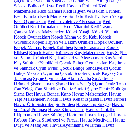
Çiçeklik ve Saksılık
Saksı Aksesuarları
Saksı Altlığı
Bahçe
Saksısı
Balkon Saksısı
Evcil Hayvan Ürünleri
Kedi
Malzemeleri
Kedi Maması
Kedi Hijyen ve Bakım Ürünleri
Kedi Kumları
Kedi Mama ve Su Kabı
Kedi Evi
Kedi Yatağı
Kedi Oyuncakları
Kedi Tuvaleti ve Aksesuarları
Kedi
Ödülleri
Kedi Tırmalaması
Kedi Vitamini
Kedi Taşıma
Çantası
Köpek Malzemeleri
Köpek Yatağı
Köpek Vitamini
Köpek Oyuncakları
Köpek Mama ve Su Kabı
Köpek
Güvenlik
Köpek Hijyen ve Bakım Ürünleri
Köpek Ödülleri
Köpek Maması
Köpek Kulübesi
Köpek Tasmaları
Köpek
Elbisesi
Köpek Kafesi
Kümesler
Kuş Malzemeleri
Kuş Sağlık
ve Bakım Ürünleri
Kuş Kafesleri ve Aksesuarları
Kuş Yemi
Kuş Suluk ve Yemlikleri
Çocuk Bahçe Oyuncakları
Kaydırak
ve Salıncak
Oyun Evleri
Çocuk Bahçe Sandalyeleri
Çocuk
Bahçe Masaları
Uçurtma
Çocuk Scooter
Çocuk Kaykay
Su
Tabancası
Şişme Oyuncaklar
Akülü Araba
Su Aktivite
Ürünleri
Şişme Havuz
Şişme Deniz Yatağı
Şişme Deniz Topu
Can Yeleği
Can Simidi ve Deniz Simidi
Şişme Deniz Kolluğu
Şişme Bot
Havuz Bonesi
Kano
Havuz Malzemeleri
Havuz
Yapı Malzemeleri
Nozul
Havuz Kenar Izgarası
Havuz Filtresi
Havuz Örtü Sistemleri
Su Perdesi
Havuz Dip Süzgeç
Havuz
ve Dozaj Pompası
Havuz Kimyasalları
Havuz Temizlik
Ekipmanları
Havuz Süpürge Hortumu
Havuz Kepçesi
Havuz
Robotu
Havuz Süpürgesi ve Fırçası
Havuz Merdiveni
Havuz
Duşu ve Masaj Jeti
Havuz Aydınlatma ve Isıtma
Havuz