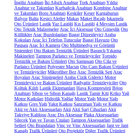
İngiliz Anahtarı
İki Ağızlı Anahtar
Tork Anahtarı
Yıldız
Anahtar ve Takımları
Kurbağcık Anahtarı
Kombine Anahtar
ve Takımları
Boru Anahtarı
Keskiler
Keser
Kargaburun
Balyoz
Balta
Kesici Aletler
Makas
Maket Bıçağı
Iskarpela
Oto Ürünleri
Lastik
Yaz Lastiği
Kış Lastiği
4 Mevsim Lastik
Oto Teknik Malzemeler
Araç İçi Aksesuar
Oto Güneşlik
Oto
Küllükler
Araç Buzdolapları
Bagaj Düzenleyici
Araba
Kokuları
Araç İçi Telefon Tutucular
Bagaj Havuzu
Oto
Paspası
Araç İçi Kamera
Oto Multimedya ve Görüntü
Sistemleri
Oto Bakım Temizlik Ürünleri
Basınçlı Yıkama
Makineleri
Tampon Parlatıcı ve Temizleyiciler
Torpido
Temizlik ve Bakım Ürünleri
Oto Şampuan
Oto Cila ve
Parlatıcı Ürünleri
Polyester Macun
Oto Cam Bakım Ürünleri
ve Temizleyiciler
Mikrofiber Bez
Araç Temizlik Seti
Araç
Boyaları
Araç Süpürgeleri
Araba Çizik Giderici
Motor
Temizleyici ve Bakım Ürünleri
Radyatör Temizleyiciler
Oto
Koltuk Kılıfı
Lastik Ekipmanları
Hava Kompresörü
Bijon
Anahtarı
Sibop ve Sibop Kapağı
Lastik Tamir Kiti
Kriko
Yağ
Motor Katkıları
Hidrolik Yağlar
Motor Yağı
Motor Yağı
Katkısı
Gres Yağı
Yakıt Katkısı
Şanzıman Yağı ve Katkısı
Akü ve Akü Aksesuarları
Akü
Akü Şarj Cihazları
Akü
Takviye Kablosu
Araç Dış Aksesuar
Plaka Aksesuarları
Silecek
Yan ve Tavan Çıtaları
Tampon Aksesuarları
Trafik
Setleri
Oto Brandaları
Vinç ve Vinç Aksesuarları
Jant ve Jant
Kapağı
Trafik Ürünleri
Oto Projektör
Diğer Trafik Ürünleri