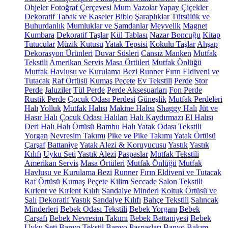
Objeler
Fotoğraf Çerçevesi
Mum
Vazolar
Yapay Çiçekler
Dekoratif Tabak ve Kaseler
Biblo
Şaraplıklar
Tütsülük ve
Buhurdanlık
Mumluklar ve Şamdanlar
Meyvelik
Magnet
Kumbara
Dekoratif Taşlar
Kül Tablası
Nazar Boncuğu
Kitap
Tutucular
Müzik Kutusu
Yatak Tepsisi
Kokulu Taşlar
Ahşap
Dekorasyon Ürünleri
Duvar Süsleri
Cansız Manken
Mutfak
Tekstili
Amerikan Servis
Masa Örtüleri
Mutfak Önlüğü
Mutfak Havlusu ve Kurulama Bezi
Runner
Fırın Eldiveni ve
Tutacak
Raf Örtüsü
Kumaş Peçete
Ev Tekstili
Perde
Stor
Perde
Jaluziler
Tül Perde
Perde Aksesuarları
Fon Perde
Rustik Perde
Çocuk Odası Perdesi
Güneşlik
Mutfak Perdeleri
Halı
Yolluk
Mutfak Halısı
Makine Halısı
Shaggy Halı
Jüt ve
Hasır Halı
Çocuk Odası Halıları
Halı Kaydırmazı
El Halısı
Deri Halı
Halı Örtüsü
Bambu Halı
Yatak Odası Tekstili
Yorgan
Nevresim Takımı
Pike ve Pike Takımı
Yatak Örtüsü
Çarşaf
Battaniye
Yatak Alezi & Koruyucusu
Yastık
Yastık
Kılıfı
Uyku Seti
Yastık Alezi
Paspaslar
Mutfak Tekstili
Amerikan Servis
Masa Örtüleri
Mutfak Önlüğü
Mutfak
Havlusu ve Kurulama Bezi
Runner
Fırın Eldiveni ve Tutacak
Raf Örtüsü
Kumaş Peçete
Kilim
Seccade
Salon Tekstili
Kırlent ve Kırlent Kılıfı
Sandalye Minderi
Koltuk Örtüsü ve
Şalı
Dekoratif Yastık
Sandalye Kılıfı
Bahçe Tekstili
Salıncak
Minderleri
Bebek Odası Tekstili
Bebek Yorganı
Bebek
Çarşafı
Bebek Nevresim Takımı
Bebek Battaniyesi
Bebek
Uyku Seti
Banyo Tekstil
Banyo Paspasları
Banyo Bakım