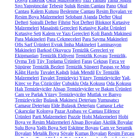
Dosya
Etiketlik
Okul Malzemeleri
Yazı Tahtası
Tahta Silgisi
Sıvı Yapıştırıcılar
Tebeşir
Suluk
Resim Çantası
Pano
Okul
Çantası
Kalem Kutusu
Beslenme Çantası
Resim Boyaları ve
Resim Boya Malzemeleri
Selobant
Ajanda
Defter
Okul
Defteri
Spiralli Defter
Fihrist
Not Defteri
Bloknot
Kırtasiye
Malzemeleri
Masaüstü Gereçleri
Kırtasiye Kağıt Ürünleri
Kırtasiye Seti
Kalem ve Yazı Gereçleri
Koli Bandı Makinesi
Para Makineleri
Para Çekmeceleri
Para Sayma Makineleri
Ofis Sarf Ürünleri
Evrak İmha Makineleri
Laminasyon
Makineleri
Barkod Okuyucu
Temizlik Gereçleri ve
Ekipmanları
Temizlik Eldiveni
Temizlik Kovası
Temizlik,
Ovma Teli
Tüy Toplama Ürünleri
Faraş
Çekpas
Fırça ve
Süpürge
Temizlik Bezleri
Temizlik Süngeri
Paspas ve Mop
Kâğıt Havlu
Tuvalet Kağıdı
Islak Mendil
Ev Temizlik
Malzemeleri
Tuvalet Temizleyici
Yüzey Temizleyiciler
Yağ,
Kireç ve Pas Çözücüler
Çubuklu Oda Kokusu
Oda Kokusu
Halı Temizleyiciler
Ahşap Temizleyiciler ve Bakım Ürünleri
Cam ve Parlak Yüzey Temizleyiciler
Mutfak ve Banyo
Temizleyiciler
Bulaşık Makinesi Deterjanı
Yumuşatıcı
Çamaşır Deterjanı
Elde Bulaşık Deterjanı
Çamaşır Leke
Çıkarıcılar
Kolonya
Pazar Arabası ve Çantası
Eğlence
Ürünleri
Parti Malzemeleri
Puzzle
Hobi Malzemeleri
Hobi
Boya ve Resim Malzemeleri
Ahşap Boyaları
Akrilik Boyalar
Sulu Boya
Yağlı Boya Seti
Eskitme Boyası
Cam ve Seramik
Boyaları
Metalik Boya
Şövale
Kumaş Boyaları
Resim Fırçası