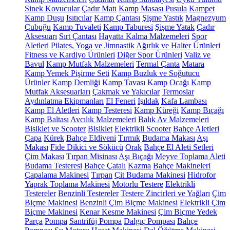
Sinek Kovucular
Çadır Matı
Kamp Masası
Pusula
Kampet
Kamp Duşu
Isıtıcılar
Kamp Çantası
Şişme Yastık
Magnezyum
Çubuğu
Kamp Tuvaleti
Kamp Taburesi
Şişme Yatak
Çadır
Aksesuarı
Sırt Çantası
Hayatta Kalma Malzemeleri
Spor
Aletleri
Pilates, Yoga ve Jimnastik
Ağırlık ve Halter Ürünleri
Fitness ve Kardiyo Ürünleri
Diğer Spor Ürünleri
Valiz ve
Bavul
Kamp Mutfak Malzemeleri
Termal Çanta
Matara
Kamp Yemek Pişirme Seti
Kamp Buzluk ve Soğutucu
Ürünler
Kamp Demliği
Kamp Tavası
Kamp Ocağı
Kamp
Mutfak Aksesuarları
Çakmak ve Yakıcılar
Termoslar
Aydınlatma Ekipmanları
El Feneri
Işıldak
Kafa Lambası
Kamp El Aletleri
Kamp Testeresi
Kamp Küreği
Kamp Bıçağı
Kamp Baltası
Avcılık Malzemeleri
Balık Av Malzemeleri
Bisiklet ve Scooter
Bisiklet
Elektrikli Scooter
Bahçe Aletleri
Çapa
Kürek
Bahçe Eldiveni
Tırmık
Budama Makası
Aşı
Makası
Fide Dikici ve Sökücü
Orak
Bahçe El Aleti Setleri
Çim Makası
Tırpan Misinası
Aşı Bıçağı
Meyve Toplama Aleti
Budama Testeresi
Bahçe Çatalı
Kazma
Bahçe Makineleri
Çapalama Makinesi
Tırpan
Çit Budama Makinesi
Hidrofor
Yaprak Toplama Makinesi
Motorlu Testere
Elektrikli
Testereler
Benzinli Testereler
Testere Zincirleri ve Yağları
Çim
Biçme Makinesi
Benzinli Çim Biçme Makinesi
Elektrikli Çim
Biçme Makinesi
Kenar Kesme Makinesi
Çim Biçme Yedek
Parça
Pompa
Santrifüj Pompa
Dalgıç Pompası
Bahçe