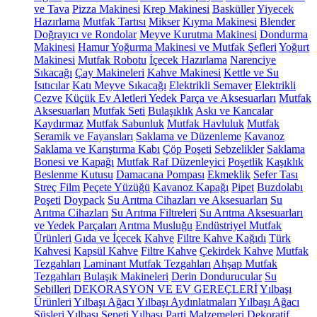
ve Tava
Pizza Makinesi
Krep Makinesi
Basküller
Yiyecek
Hazırlama
Mutfak Tartısı
Mikser
Kıyma Makinesi
Blender
Doğrayıcı ve Rondolar
Meyve Kurutma Makinesi
Dondurma
Makinesi
Hamur Yoğurma Makinesi ve Mutfak Şefleri
Yoğurt
Makinesi
Mutfak Robotu
İçecek Hazırlama
Narenciye
Sıkacağı
Çay Makineleri
Kahve Makinesi
Kettle ve Su
Isıtıcılar
Katı Meyve Sıkacağı
Elektrikli Semaver
Elektrikli
Cezve
Küçük Ev Aletleri Yedek Parça ve Aksesuarları
Mutfak
Aksesuarları
Mutfak Seti
Bulaşıklık
Askı ve Kancalar
Kaydırmaz
Mutfak Sabunluk
Mutfak Havluluk
Mutfak
Seramik ve Fayansları
Saklama ve Düzenleme
Kavanoz
Saklama ve Karıştırma Kabı
Çöp Poşeti
Sebzelikler
Saklama
Bonesi ve Kapağı
Mutfak Raf Düzenleyici
Poşetlik
Kaşıklık
Beslenme Kutusu
Damacana Pompası
Ekmeklik
Sefer Tası
Streç Film
Peçete Yüzüğü
Kavanoz Kapağı
Pipet
Buzdolabı
Poşeti
Doypack
Su Arıtma Cihazları ve Aksesuarları
Su
Arıtma Cihazları
Su Arıtma Filtreleri
Su Arıtma Aksesuarları
ve Yedek Parçaları
Arıtma Musluğu
Endüstriyel Mutfak
Ürünleri
Gıda ve İçecek
Kahve
Filtre Kahve Kağıdı
Türk
Kahvesi
Kapsül Kahve
Filtre Kahve
Çekirdek Kahve
Mutfak
Tezgahları
Laminant Mutfak Tezgahları
Ahşap Mutfak
Tezgahları
Bulaşık Makineleri
Derin Dondurucular
Su
Sebilleri
DEKORASYON VE EV GEREÇLERİ
Yılbaşı
Ürünleri
Yılbaşı Ağacı
Yılbaşı Aydınlatmaları
Yılbaşı Ağacı
Süsleri
Yılbaşı Sepeti
Yılbaşı Parti Malzemeleri
Dekoratif