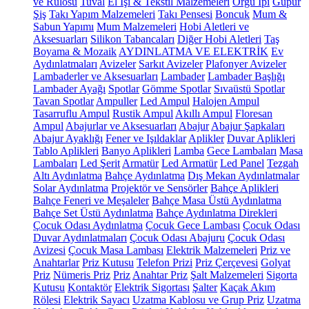
ve Rulosu
Tuval
El İşi & Tekstil Malzemeleri
Örgü İpi
Güpür
Şiş
Takı Yapım Malzemeleri
Takı Pensesi
Boncuk
Mum &
Sabun Yapımı
Mum Malzemeleri
Hobi Aletleri ve
Aksesuarları
Silikon Tabancaları
Diğer Hobi Aletleri
Taş
Boyama & Mozaik
AYDINLATMA VE ELEKTRİK
Ev
Aydınlatmaları
Avizeler
Sarkıt Avizeler
Plafonyer Avizeler
Lambaderler ve Aksesuarları
Lambader
Lambader Başlığı
Lambader Ayağı
Spotlar
Gömme Spotlar
Sıvaüstü Spotlar
Tavan Spotlar
Ampuller
Led Ampul
Halojen Ampul
Tasarruflu Ampul
Rustik Ampul
Akıllı Ampul
Floresan
Ampul
Abajurlar ve Aksesuarları
Abajur
Abajur Şapkaları
Abajur Ayaklığı
Fener ve Işıldaklar
Aplikler
Duvar Aplikleri
Tablo Aplikleri
Banyo Aplikleri
Lamba
Gece Lambaları
Masa
Lambaları
Led Şerit
Armatür
Led Armatür
Led Panel
Tezgah
Altı Aydınlatma
Bahçe Aydınlatma
Dış Mekan Aydınlatmalar
Solar Aydınlatma
Projektör ve Sensörler
Bahçe Aplikleri
Bahçe Feneri ve Meşaleler
Bahçe Masa Üstü Aydınlatma
Bahçe Set Üstü Aydınlatma
Bahçe Aydınlatma Direkleri
Çocuk Odası Aydınlatma
Çocuk Gece Lambası
Çocuk Odası
Duvar Aydınlatmaları
Çocuk Odası Abajuru
Çocuk Odası
Avizesi
Çocuk Masa Lambası
Elektrik Malzemeleri
Priz ve
Anahtarlar
Priz Kutusu
Telefon Prizi
Priz Çerçevesi
Golyat
Priz
Nümeris Priz
Priz
Anahtar Priz
Şalt Malzemeleri
Sigorta
Kutusu
Kontaktör
Elektrik Sigortası
Şalter
Kaçak Akım
Rölesi
Elektrik Sayacı
Uzatma Kablosu ve Grup Priz
Uzatma