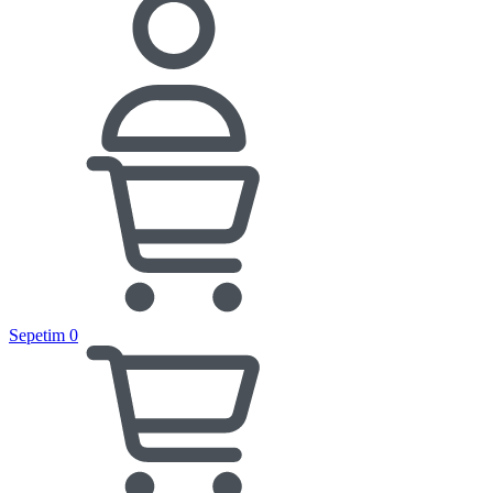
Sepetim
0