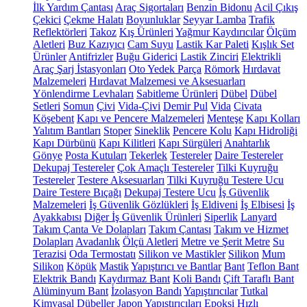
İlk Yardım Çantası
Araç Sigortaları
Benzin Bidonu
Acil Çıkış
Çekici
Çekme Halatı
Boyunluklar
Seyyar Lamba
Trafik
Reflektörleri
Takoz
Kış Ürünleri
Yağmur Kaydırıcılar
Ölçüm
Aletleri
Buz Kazıyıcı
Cam Suyu
Lastik Kar Paleti
Kışlık Set
Ürünler
Antifrizler
Buğu Giderici
Lastik Zinciri
Elektrikli
Araç Şarj İstasyonları
Oto Yedek Parça
Römork
Hırdavat
Malzemeleri
Hırdavat Malzemesi ve Aksesuarları
Yönlendirme Levhaları
Sabitleme Ürünleri
Dübel
Dübel
Setleri
Somun
Çivi
Vida-Çivi
Demir Pul
Vida
Civata
Köşebent
Kapı ve Pencere Malzemeleri
Menteşe
Kapı Kolları
Yalıtım Bantları
Stoper
Sineklik
Pencere Kolu
Kapı Hidroliği
Kapı Dürbünü
Kapı Kilitleri
Kapı Sürgüleri
Anahtarlık
Gönye
Posta Kutuları
Tekerlek
Testereler
Daire Testereler
Dekupaj Testereler
Çok Amaçlı Testereler
Tilki Kuyruğu
Testereler
Testere Aksesuarları
Tilki Kuyruğu Testere Ucu
Daire Testere Bıçağı
Dekupaj Testere Ucu
İş Güvenlik
Malzemeleri
İş Güvenlik Gözlükleri
İş Eldiveni
İş Elbisesi
İş
Ayakkabısı
Diğer İş Güvenlik Ürünleri
Siperlik
Lanyard
Takım Çanta Ve Dolapları
Takım Çantası
Takım ve Hizmet
Dolapları
Avadanlık
Ölçü Aletleri
Metre ve Şerit Metre
Su
Terazisi
Oda Termostatı
Silikon ve Mastikler
Silikon
Mum
Silikon
Köpük
Mastik
Yapıştırıcı ve Bantlar
Bant
Teflon Bant
Elektrik Bandı
Kaydırmaz Bant
Koli Bandı
Çift Taraflı Bant
Alüminyum Bant
İzolasyon Bandı
Yapıştırıcılar
Tutkal
Kimyasal Dübeller
Japon Yapıştırıcıları
Epoksi
Hızlı