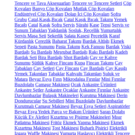
Tencere ve Tava Aksesuarları
Tencere ve Tencere Setleri
Çöp
Kovaları
Banyo Çöp Kovaları
Mutfak Çöp Kovaları
Endüstriyel Çöp Kovaları
Dolap İçi Çöp Kovaları
Sofra
Grubu
Çatal,Kaşık,Bıçak
Çatal Kaşık Bıçak Takımı
Yemek
Bıçağı
Çatal
Kaşık
Sofra Servis
Sürahi
Kase
Tepsi
Servis ve
Sunum Tabakları
Yağdanlık
Sosluk, Reçellik
Yumurtalık
Servis Maşa Seti
Şekerlik
Salata Kasesi
Peçetelik
Karaf
Kürdanlık
Çerezlik
Baharat Takımı
Bardak Altlığı
Ekmek
Sepeti
Pasta Sunumu
Pasta Takımı
Kek Fanusu
Bardak
Viski
Bardağı
Su Bardağı
Meşrubat Bardağı
Rakı Bardağı
Kadeh
Bardak Seti
Bira Bardağı
Shot Bardağı
Çay ve Kahve
Sunumu
Sütlük
Kahve Fincanı
Kupa
Fincan Takımı
Çay
Tabakları
Çay Setleri
Çay Fincanı
Çay Bardağı
Çay Kaşığı
Yemek Takımları
Tabaklar
Kahvaltı Takımları
Suluk ve
Matara
Beyaz Eşya
Fırın
Mikrodalga Fırınlar
Mini Fırınlar
Buzdolabı
Çamaşır Makinesi
Ocak
Ankastre Ürünleri
Ankastre Setler
Ankastre Ocaklar
Ankastre Fırınlar
Ankastre
Davlumbazlar
Bulaşık Makineleri
Kurutma Makinesi
Derin
Dondurucular
Su Sebilleri
Mini Buzdolabı
Davlumbazlar
Kurutmalı Çamaşır Makinesi
Beyaz Eşya Setleri
Aspiratörler
Beyaz Eşya Yedek Parça ve Bakım Ürünleri
Şarap Dolabı
Küçük Ev Aletleri
Kızartma ve Pişirme Makineleri
Mısır
Patlatma Makinesi
Fritöz
Ekmek Yapma Makinesi
Ekmek
Kızartma Makinesi
Tost Makinesi
Buharlı Pişirici
Elektrikli
Izgara
Waffle Makinesi
Yumurta Haşlayıcı
Elektrikli Tencere