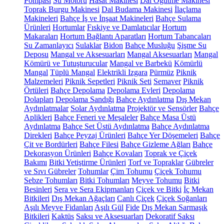
Pompası
Su Motoru
Hasat Makinesi
Dal Öğütme Makinesi
Toprak Burgu Makinesi
Dal Budama Makinesi
İlaçlama
Makineleri
Bahçe İş ve İnşaat Makineleri
Bahçe Sulama
Ürünleri
Hortumlar
Fıskiye ve Damlatıcılar
Hortum
Makaraları
Hortum Bağlantı Aparatları
Hortum Tabancaları
Su Zamanlayıcı
Sulaklar
Bidon
Bahçe Musluğu
Şişme Su
Deposu
Mangal ve Aksesuarları
Mangal Aksesuarları
Mangal
Kömürü ve Tutuşturucular
Mangal ve Barbekü
Kömürlü
Mangal
Tüplü Mangal
Elektrikli Izgara
Pürmüz
Piknik
Malzemeleri
Piknik Sepetleri
Piknik Seti
Semaver
Piknik
Örtüleri
Bahçe Depolama
Depolama Evleri
Depolama
Dolapları
Depolama Sandığı
Bahçe Aydınlatma
Dış Mekan
Aydınlatmalar
Solar Aydınlatma
Projektör ve Sensörler
Bahçe
Aplikleri
Bahçe Feneri ve Meşaleler
Bahçe Masa Üstü
Aydınlatma
Bahçe Set Üstü Aydınlatma
Bahçe Aydınlatma
Direkleri
Bahçe Peyzaj Ürünleri
Bahçe Yer Döşemeleri
Bahçe
Çit ve Bordürleri
Bahçe Filesi
Bahçe Gizleme Ağları
Bahçe
Dekorasyon Ürünleri
Bahçe Kovaları
Toprak ve Çiçek
Bakımı
Bitki Yetiştirme Ürünleri
Torf ve Topraklar
Gübreler
ve Sıvı Gübreler
Tohumlar
Çim Tohumu
Çiçek Tohumu
Sebze Tohumları
Bitki Tohumları
Meyve Tohumu
Bitki
Besinleri
Sera ve Sera Ekipmanları
Çiçek ve Bitki
İç Mekan
Bitkileri
Dış Mekan Ağaçları
Canlı Çiçek
Çiçek Soğanları
Aşılı Meyve Fidanları
Aşılı Gül
Fide
Dış Mekan Sarmaşık
Bitkileri
Kaktüs
Saksı ve Aksesuarları
Dekoratif Saksı