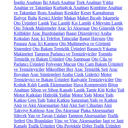
İngiliz Anahtarı
İki Ağızlı Anahtar
Tork Anahtarı
Yıldız
Anahtar ve Takımları
Kurbağcık Anahtarı
Kombine Anahtar
ve Takımları
Boru Anahtarı
Keskiler
Keser
Kargaburun
Balyoz
Balta
Kesici Aletler
Makas
Maket Bıçağı
Iskarpela
Oto Ürünleri
Lastik
Yaz Lastiği
Kış Lastiği
4 Mevsim Lastik
Oto Teknik Malzemeler
Araç İçi Aksesuar
Oto Güneşlik
Oto
Küllükler
Araç Buzdolapları
Bagaj Düzenleyici
Araba
Kokuları
Araç İçi Telefon Tutucular
Bagaj Havuzu
Oto
Paspası
Araç İçi Kamera
Oto Multimedya ve Görüntü
Sistemleri
Oto Bakım Temizlik Ürünleri
Basınçlı Yıkama
Makineleri
Tampon Parlatıcı ve Temizleyiciler
Torpido
Temizlik ve Bakım Ürünleri
Oto Şampuan
Oto Cila ve
Parlatıcı Ürünleri
Polyester Macun
Oto Cam Bakım Ürünleri
ve Temizleyiciler
Mikrofiber Bez
Araç Temizlik Seti
Araç
Boyaları
Araç Süpürgeleri
Araba Çizik Giderici
Motor
Temizleyici ve Bakım Ürünleri
Radyatör Temizleyiciler
Oto
Koltuk Kılıfı
Lastik Ekipmanları
Hava Kompresörü
Bijon
Anahtarı
Sibop ve Sibop Kapağı
Lastik Tamir Kiti
Kriko
Yağ
Motor Katkıları
Hidrolik Yağlar
Motor Yağı
Motor Yağı
Katkısı
Gres Yağı
Yakıt Katkısı
Şanzıman Yağı ve Katkısı
Akü ve Akü Aksesuarları
Akü
Akü Şarj Cihazları
Akü
Takviye Kablosu
Araç Dış Aksesuar
Plaka Aksesuarları
Silecek
Yan ve Tavan Çıtaları
Tampon Aksesuarları
Trafik
Setleri
Oto Brandaları
Vinç ve Vinç Aksesuarları
Jant ve Jant
Kapağı
Trafik Ürünleri
Oto Projektör
Diğer Trafik Ürünleri