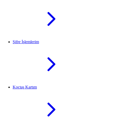
Şifre İşlemlerim
Koçtaş Kartım