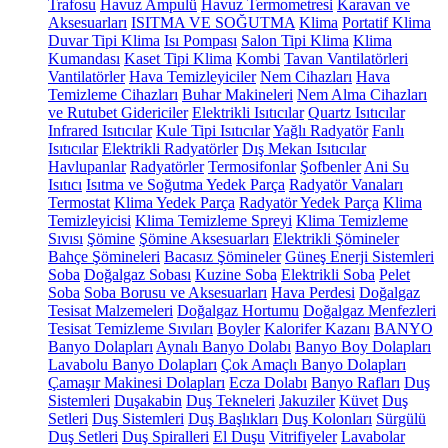
Trafosu
Havuz Ampulü
Havuz Termometresi
Karavan ve
Aksesuarları
ISITMA VE SOĞUTMA
Klima
Portatif Klima
Duvar Tipi Klima
Isı Pompası
Salon Tipi Klima
Klima
Kumandası
Kaset Tipi Klima
Kombi
Tavan Vantilatörleri
Vantilatörler
Hava Temizleyiciler
Nem Cihazları
Hava
Temizleme Cihazları
Buhar Makineleri
Nem Alma Cihazları
ve Rutubet Gidericiler
Elektrikli Isıtıcılar
Quartz Isıtıcılar
Infrared Isıtıcılar
Kule Tipi Isıtıcılar
Yağlı Radyatör
Fanlı
Isıtıcılar
Elektrikli Radyatörler
Dış Mekan Isıtıcılar
Havlupanlar
Radyatörler
Termosifonlar
Şofbenler
Ani Su
Isıtıcı
Isıtma ve Soğutma Yedek Parça
Radyatör Vanaları
Termostat
Klima Yedek Parça
Radyatör Yedek Parça
Klima
Temizleyicisi
Klima Temizleme Spreyi
Klima Temizleme
Sıvısı
Şömine
Şömine Aksesuarları
Elektrikli Şömineler
Bahçe Şömineleri
Bacasız Şömineler
Güneş Enerji Sistemleri
Soba
Doğalgaz Sobası
Kuzine Soba
Elektrikli Soba
Pelet
Soba
Soba Borusu ve Aksesuarları
Hava Perdesi
Doğalgaz
Tesisat Malzemeleri
Doğalgaz Hortumu
Doğalgaz Menfezleri
Tesisat Temizleme Sıvıları
Boyler
Kalorifer Kazanı
BANYO
Banyo Dolapları
Aynalı Banyo Dolabı
Banyo Boy Dolapları
Lavabolu Banyo Dolapları
Çok Amaçlı Banyo Dolapları
Çamaşır Makinesi Dolapları
Ecza Dolabı
Banyo Rafları
Duş
Sistemleri
Duşakabin
Duş Tekneleri
Jakuziler
Küvet
Duş
Setleri
Duş Sistemleri
Duş Başlıkları
Duş Kolonları
Sürgülü
Duş Setleri
Duş Spiralleri
El Duşu
Vitrifiyeler
Lavabolar