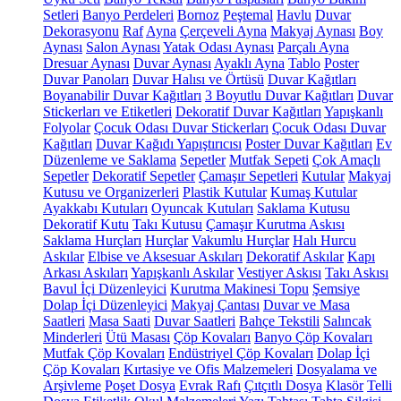
Setleri
Banyo Perdeleri
Bornoz
Peştemal
Havlu
Duvar
Dekorasyonu
Raf
Ayna
Çerçeveli Ayna
Makyaj Aynası
Boy
Aynası
Salon Aynası
Yatak Odası Aynası
Parçalı Ayna
Dresuar Aynası
Duvar Aynası
Ayaklı Ayna
Tablo
Poster
Duvar Panoları
Duvar Halısı ve Örtüsü
Duvar Kağıtları
Boyanabilir Duvar Kağıtları
3 Boyutlu Duvar Kağıtları
Duvar
Stickerları ve Etiketleri
Dekoratif Duvar Kağıtları
Yapışkanlı
Folyolar
Çocuk Odası Duvar Stickerları
Çocuk Odası Duvar
Kağıtları
Duvar Kağıdı Yapıştırıcısı
Poster Duvar Kağıtları
Ev
Düzenleme ve Saklama
Sepetler
Mutfak Sepeti
Çok Amaçlı
Sepetler
Dekoratif Sepetler
Çamaşır Sepetleri
Kutular
Makyaj
Kutusu ve Organizerleri
Plastik Kutular
Kumaş Kutular
Ayakkabı Kutuları
Oyuncak Kutuları
Saklama Kutusu
Dekoratif Kutu
Takı Kutusu
Çamaşır Kurutma Askısı
Saklama Hurçları
Hurçlar
Vakumlu Hurçlar
Halı Hurcu
Askılar
Elbise ve Aksesuar Askıları
Dekoratif Askılar
Kapı
Arkası Askıları
Yapışkanlı Askılar
Vestiyer Askısı
Takı Askısı
Bavul İçi Düzenleyici
Kurutma Makinesi Topu
Şemsiye
Dolap İçi Düzenleyici
Makyaj Çantası
Duvar ve Masa
Saatleri
Masa Saati
Duvar Saatleri
Bahçe Tekstili
Salıncak
Minderleri
Ütü Masası
Çöp Kovaları
Banyo Çöp Kovaları
Mutfak Çöp Kovaları
Endüstriyel Çöp Kovaları
Dolap İçi
Çöp Kovaları
Kırtasiye ve Ofis Malzemeleri
Dosyalama ve
Arşivleme
Poşet Dosya
Evrak Rafı
Çıtçıtlı Dosya
Klasör
Telli