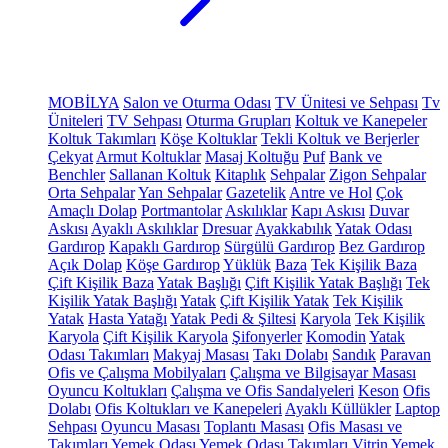
MOBİLYA
Salon ve Oturma Odası
TV Ünitesi ve Sehpası
Tv
Üniteleri
TV Sehpası
Oturma Grupları
Koltuk ve Kanepeler
Koltuk Takımları
Köşe Koltuklar
Tekli Koltuk ve Berjerler
Çekyat
Armut Koltuklar
Masaj Koltuğu
Puf
Bank ve
Benchler
Sallanan Koltuk
Kitaplık
Sehpalar
Zigon Sehpalar
Orta Sehpalar
Yan Sehpalar
Gazetelik
Antre ve Hol
Çok
Amaçlı Dolap
Portmantolar
Askılıklar
Kapı Askısı
Duvar
Askısı
Ayaklı Askılıklar
Dresuar
Ayakkabılık
Yatak Odası
Gardırop
Kapaklı Gardırop
Sürgülü Gardırop
Bez Gardırop
Açık Dolap
Köşe Gardırop
Yüklük
Baza
Tek Kişilik Baza
Çift Kişilik Baza
Yatak Başlığı
Çift Kişilik Yatak Başlığı
Tek
Kişilik Yatak Başlığı
Yatak
Çift Kişilik Yatak
Tek Kişilik
Yatak
Hasta Yatağı
Yatak Pedi & Şiltesi
Karyola
Tek Kişilik
Karyola
Çift Kişilik Karyola
Şifonyerler
Komodin
Yatak
Odası Takımları
Makyaj Masası
Takı Dolabı
Sandık
Paravan
Ofis ve Çalışma Mobilyaları
Çalışma ve Bilgisayar Masası
Oyuncu Koltukları
Çalışma ve Ofis Sandalyeleri
Keson
Ofis
Dolabı
Ofis Koltukları ve Kanepeleri
Ayaklı Küllükler
Laptop
Sehpası
Oyuncu Masası
Toplantı Masası
Ofis Masası ve
Takımları
Yemek Odası
Yemek Odası Takımları
Vitrin
Yemek