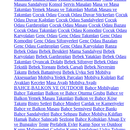
Masası Sandalyesi
Konsol
Servis Masaları
Masa ve Masa
Takımları
Yemek Masası ve Takımları
Mutfak Masası ve
Takımları
Çocuk Odası
Çocuk Odası Duvar Stickerları
Çocuk
Odası Duvar Kağıtları
Çocuk Odası Sandalyeleri
Çocuk
Odası Gardıropları
Çocuk Odası Masası
Çocuk Odası Bazası
Çocuk Odası Takımları
Çocuk Odası Komodini
Çocuk Odası
Karyolaları
Genç Odası
Genç Odası Takımları
Genç Odası
Komodini
Genç Odası Şifonyerleri
Genç Odası Bazaları
Genç Odası Gardıropları
Genç Odası Karyolaları
Ranza
Bebek Odası
Bebek Beşikleri
Mama Sandalyesi
Bebek
Karyolaları
Bebek Gardıropları
Bebek Yatakları
Bebek Odası
Takımları
Oyuncak Dolabı
Bebek Şifonyer
Bebek Odası
Tekstili
Bebek Yorganı
Bebek Çarşafı
Bebek Nevresim
Takımı
Bebek Battaniyesi
Bebek Uyku Seti
Mobilya
Aksesuarları
Mobilya Yedek Parçaları
Mobilya Kulpları
Raf
Ayakları
Keçeler
Masa Ayağı
Mobilya Ayağı
BAHÇE,BALKON VE OUTDOOR
Bahçe Mobilyaları
Bahçe Takımları
Balkon ve Bahçe Oturma Grubu
Bahçe ve
Balkon Yemek Masası Takımları
Balkon ve Bahçe Köşe
Takımı
Bistro Setleri
Bahçe Minderi
Çardak ve Kameriyeler
Bahçe ve Balkon Masası
Bahçe Şemsiyesi
Bahçe Bankı
Bahçe Sandalyeleri
Bahçe Sehpası
Bahçe Mobilya Kılıfları
Hamak
Bahçe Salıncağı
Şezlong
Bahçe Koltukları
Ahşap Ev
ve Bungalov
Tente
Prefabrik Evler
Kamp Spor ve Outdoor
Kamp Malzemeleri
Çadırlar
Kamp Sandalyesi
Uyku Tulumu