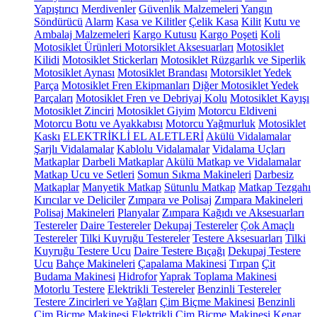
Yapıştırıcı
Merdivenler
Güvenlik Malzemeleri
Yangın
Söndürücü
Alarm
Kasa ve Kilitler
Çelik Kasa
Kilit
Kutu ve
Ambalaj Malzemeleri
Kargo Kutusu
Kargo Poşeti
Koli
Motosiklet Ürünleri
Motorsiklet Aksesuarları
Motosiklet
Kilidi
Motosiklet Stickerları
Motosiklet Rüzgarlık ve Siperlik
Motosiklet Aynası
Motosiklet Brandası
Motorsiklet Yedek
Parça
Motosiklet Fren Ekipmanları
Diğer Motosiklet Yedek
Parçaları
Motosiklet Fren ve Debriyaj Kolu
Motosiklet Kayışı
Motosiklet Zinciri
Motosiklet Giyim
Motorcu Eldiveni
Motorcu Botu ve Ayakkabısı
Motorcu Yağmurluk
Motosiklet
Kaskı
ELEKTRİKLİ EL ALETLERİ
Akülü Vidalamalar
Şarjlı Vidalamalar
Kablolu Vidalamalar
Vidalama Uçları
Matkaplar
Darbeli Matkaplar
Akülü Matkap ve Vidalamalar
Matkap Ucu ve Setleri
Somun Sıkma Makineleri
Darbesiz
Matkaplar
Manyetik Matkap
Sütunlu Matkap
Matkap Tezgahı
Kırıcılar ve Deliciler
Zımpara ve Polisaj
Zımpara Makineleri
Polisaj Makineleri
Planyalar
Zımpara Kağıdı ve Aksesuarları
Testereler
Daire Testereler
Dekupaj Testereler
Çok Amaçlı
Testereler
Tilki Kuyruğu Testereler
Testere Aksesuarları
Tilki
Kuyruğu Testere Ucu
Daire Testere Bıçağı
Dekupaj Testere
Ucu
Bahçe Makineleri
Çapalama Makinesi
Tırpan
Çit
Budama Makinesi
Hidrofor
Yaprak Toplama Makinesi
Motorlu Testere
Elektrikli Testereler
Benzinli Testereler
Testere Zincirleri ve Yağları
Çim Biçme Makinesi
Benzinli
Çim Biçme Makinesi
Elektrikli Çim Biçme Makinesi
Kenar