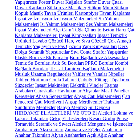
Yapıştırıcısı
Poster Duvar Kağıtları
Strafor
Duvar Çıtası
Duvar Kaplama
Silikon ve Mastikler
Silikon
Mum Silikon
Köpük
Mastik
Tavan Ürünleri
Kartonpiyer
Tavan Kaplama
İnşaat ve İzolasyon
İzolasyon Malzemeleri
Su Yalıtım
Malzemeleri
Isı Yalıtım Malzemeleri
Ses Yalıtım Malzemeleri
İnşaat Malzemeleri
Alçı
Cam Tuğla
Çimento
Beton Harcı
Çatı
Kaplama Malzemeleri
İnşaat Kimyasalları
İnşaat Temizlik
Ürünleri
Lavabo Çözücü
Harç ve Sıva Çözücü
Çok Amaçlı
Temizlik
Yağlayıcı ve Pas Çözücü
Yapı Kimyasalları
Derz
Dolgu
Seramik Yapıştırıcılar
Sıvı Conta
Strafor Yapıştırılar
Plastik Boru ve Ek Parçalar
Boru Bağlantı ve Aksesuarları
Temiz Su Boruları
Atık Su Boruları
PPRC Borular
Kombi
Bağlantı Boruları
Tesisat Tamir ve Bağlantı Malzemeleri
Musluk Uzatma
Regülatörler
Valfler ve Vanalar
Nipeller
Tahliye Hortumu
Conta
Taharet Çubuğu
Fittings
Tıpalar ve
Süzgeçler
İnşaat Makineleri
Elektrikli Vinçler
Taşıma
Arabaları
Caraskallar
Havlupanlar
Ahşaplar
Masif Paneller
Keresteler
Ahşap Seperatörler
Ahşap Çatı Malzemeleri
Çatı
Penceresi
Çatı Merdiveni
Ahşap Merdivenler
Trabzan
Sundurma
Menfezler
Banyo Menfezi
Su Deposu
HIRDAVAT EL ALETLERİ VE OTO
El Aletleri
Lokma ve
Lokma Takımları
Çekiç
El Testereleri
Kesici Grubu
Pense
Tornavida
Seramik ve Sıvacı Aletleri
Mengene ve İşkenceler
Zımbalar ve Aksesuarları
Zımpara ve Eğeler
Anahtarlar
Anahtar Takımları
Alyan Anahtarları
Açık Ağız Anahtar