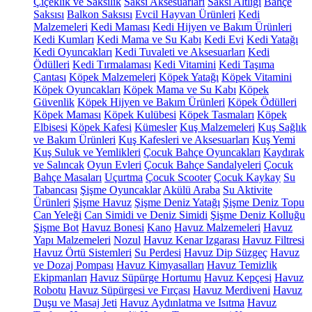
Çiçeklik ve Saksılık
Saksı Aksesuarları
Saksı Altlığı
Bahçe
Saksısı
Balkon Saksısı
Evcil Hayvan Ürünleri
Kedi
Malzemeleri
Kedi Maması
Kedi Hijyen ve Bakım Ürünleri
Kedi Kumları
Kedi Mama ve Su Kabı
Kedi Evi
Kedi Yatağı
Kedi Oyuncakları
Kedi Tuvaleti ve Aksesuarları
Kedi
Ödülleri
Kedi Tırmalaması
Kedi Vitamini
Kedi Taşıma
Çantası
Köpek Malzemeleri
Köpek Yatağı
Köpek Vitamini
Köpek Oyuncakları
Köpek Mama ve Su Kabı
Köpek
Güvenlik
Köpek Hijyen ve Bakım Ürünleri
Köpek Ödülleri
Köpek Maması
Köpek Kulübesi
Köpek Tasmaları
Köpek
Elbisesi
Köpek Kafesi
Kümesler
Kuş Malzemeleri
Kuş Sağlık
ve Bakım Ürünleri
Kuş Kafesleri ve Aksesuarları
Kuş Yemi
Kuş Suluk ve Yemlikleri
Çocuk Bahçe Oyuncakları
Kaydırak
ve Salıncak
Oyun Evleri
Çocuk Bahçe Sandalyeleri
Çocuk
Bahçe Masaları
Uçurtma
Çocuk Scooter
Çocuk Kaykay
Su
Tabancası
Şişme Oyuncaklar
Akülü Araba
Su Aktivite
Ürünleri
Şişme Havuz
Şişme Deniz Yatağı
Şişme Deniz Topu
Can Yeleği
Can Simidi ve Deniz Simidi
Şişme Deniz Kolluğu
Şişme Bot
Havuz Bonesi
Kano
Havuz Malzemeleri
Havuz
Yapı Malzemeleri
Nozul
Havuz Kenar Izgarası
Havuz Filtresi
Havuz Örtü Sistemleri
Su Perdesi
Havuz Dip Süzgeç
Havuz
ve Dozaj Pompası
Havuz Kimyasalları
Havuz Temizlik
Ekipmanları
Havuz Süpürge Hortumu
Havuz Kepçesi
Havuz
Robotu
Havuz Süpürgesi ve Fırçası
Havuz Merdiveni
Havuz
Duşu ve Masaj Jeti
Havuz Aydınlatma ve Isıtma
Havuz