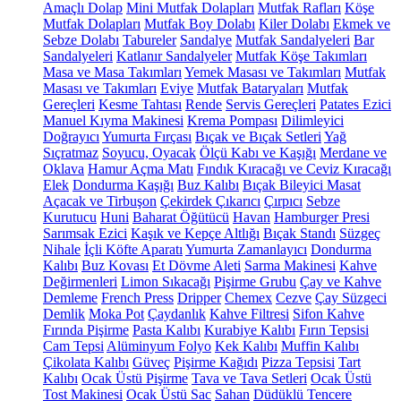
Amaçlı Dolap
Mini Mutfak Dolapları
Mutfak Rafları
Köşe
Mutfak Dolapları
Mutfak Boy Dolabı
Kiler Dolabı
Ekmek ve
Sebze Dolabı
Tabureler
Sandalye
Mutfak Sandalyeleri
Bar
Sandalyeleri
Katlanır Sandalyeler
Mutfak Köşe Takımları
Masa ve Masa Takımları
Yemek Masası ve Takımları
Mutfak
Masası ve Takımları
Eviye
Mutfak Bataryaları
Mutfak
Gereçleri
Kesme Tahtası
Rende
Servis Gereçleri
Patates Ezici
Manuel Kıyma Makinesi
Krema Pompası
Dilimleyici
Doğrayıcı
Yumurta Fırçası
Bıçak ve Bıçak Setleri
Yağ
Sıçratmaz
Soyucu, Oyacak
Ölçü Kabı ve Kaşığı
Merdane ve
Oklava
Hamur Açma Matı
Fındık Kıracağı ve Ceviz Kıracağı
Elek
Dondurma Kaşığı
Buz Kalıbı
Bıçak Bileyici Masat
Açacak ve Tirbuşon
Çekirdek Çıkarıcı
Çırpıcı
Sebze
Kurutucu
Huni
Baharat Öğütücü
Havan
Hamburger Presi
Sarımsak Ezici
Kaşık ve Kepçe Altlığı
Bıçak Standı
Süzgeç
Nihale
İçli Köfte Aparatı
Yumurta Zamanlayıcı
Dondurma
Kalıbı
Buz Kovası
Et Dövme Aleti
Sarma Makinesi
Kahve
Değirmenleri
Limon Sıkacağı
Pişirme Grubu
Çay ve Kahve
Demleme
French Press
Dripper
Chemex
Cezve
Çay Süzgeci
Demlik
Moka Pot
Çaydanlık
Kahve Filtresi
Sifon Kahve
Fırında Pişirme
Pasta Kalıbı
Kurabiye Kalıbı
Fırın Tepsisi
Cam Tepsi
Alüminyum Folyo
Kek Kalıbı
Muffin Kalıbı
Çikolata Kalıbı
Güveç
Pişirme Kağıdı
Pizza Tepsisi
Tart
Kalıbı
Ocak Üstü Pişirme
Tava ve Tava Setleri
Ocak Üstü
Tost Makinesi
Ocak Üstü Sac
Sahan
Düdüklü Tencere