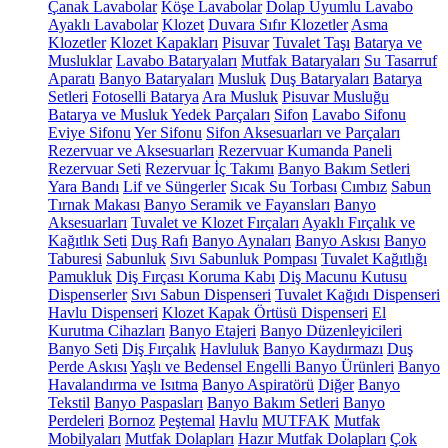
Çanak Lavabolar
Köşe Lavabolar
Dolap Uyumlu Lavabo
Ayaklı Lavabolar
Klozet
Duvara Sıfır Klozetler
Asma
Klozetler
Klozet Kapakları
Pisuvar
Tuvalet Taşı
Batarya ve
Musluklar
Lavabo Bataryaları
Mutfak Bataryaları
Su Tasarruf
Aparatı
Banyo Bataryaları
Musluk
Duş Bataryaları
Batarya
Setleri
Fotoselli Batarya
Ara Musluk
Pisuvar Musluğu
Batarya ve Musluk Yedek Parçaları
Sifon
Lavabo Sifonu
Eviye Sifonu
Yer Sifonu
Sifon Aksesuarları ve Parçaları
Rezervuar ve Aksesuarları
Rezervuar Kumanda Paneli
Rezervuar Seti
Rezervuar İç Takımı
Banyo Bakım Setleri
Yara Bandı
Lif ve Süngerler
Sıcak Su Torbası
Cımbız
Sabun
Tırnak Makası
Banyo Seramik ve Fayansları
Banyo
Aksesuarları
Tuvalet ve Klozet Fırçaları
Ayaklı Fırçalık ve
Kağıtlık Seti
Duş Rafı
Banyo Aynaları
Banyo Askısı
Banyo
Taburesi
Sabunluk
Sıvı Sabunluk Pompası
Tuvalet Kağıtlığı
Pamukluk
Diş Fırçası Koruma Kabı
Diş Macunu Kutusu
Dispenserler
Sıvı Sabun Dispenseri
Tuvalet Kağıdı Dispenseri
Havlu Dispenseri
Klozet Kapak Örtüsü Dispenseri
El
Kurutma Cihazları
Banyo Etajeri
Banyo Düzenleyicileri
Banyo Seti
Diş Fırçalık
Havluluk
Banyo Kaydırmazı
Duş
Perde Askısı
Yaşlı ve Bedensel Engelli Banyo Ürünleri
Banyo
Havalandırma ve Isıtma
Banyo Aspiratörü
Diğer
Banyo
Tekstil
Banyo Paspasları
Banyo Bakım Setleri
Banyo
Perdeleri
Bornoz
Peştemal
Havlu
MUTFAK
Mutfak
Mobilyaları
Mutfak Dolapları
Hazır Mutfak Dolapları
Çok