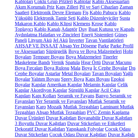
Kabloları
Çoklu Grup Prizleri
Kablolar
Kablo Aksesuarları
Akım Korumalı Priz
Kapı Zilleri
Pil ve Şarj Cihazları
Zaman
Saatleri
Elektronik Devre Elemanı
Fiş
Kablo Pabucu
Kablo
Yüksüğü
Elektronik Tamir Seti
Kablo Düzenleyiciler
Susta
Makaron Kablo
Kablo Klipsi
Klemens
Kroşe
Kablo
Toplayıcı
Kablo Kanalı
Adaptör
Duy
Buat Kutusu ve Kapağı
Aydınlatma Halatları ve Zincirleri
Enerji Sistemleri
Güneş
Paneli
Lityum Akü
Jel Akü
İnverter
Tavan Vantilatörleri
AHŞAP VE İNŞAAT
Ahşap Yer Döşeme
Parke
Parke Profil
ve Aksesuarları
Süpürgelik
Boya ve Boya Malzemeleri
Hobi
Boyaları
Tempare Boyası
Boya Malzemeleri
Tinerler
Maskeleme Bandı
Vernik
Spatula
Hışır Örtü
Duvar Macunu
Boya Fırçaları
Boya Rulosu
Mala
Boya
İç Cephe Boyalar
Dış
Cephe Boyalar
Astarlar
Metal Boyaları
Tavan Boyaları
Yağlı
Boyalar
Yalıtım Boyası
Sprey Boya
Kapı Boyası
Epoksi
Boyalar
Kapılar
Amerikan Kapılar
Melamin Kapılar
Çelik
Kapılar
Akordiyon Kapılar
Sürgülü Kapılar
Acil Çıkış
Kapıları
Kapı Kolları
Seramik ve Fayans
Banyo Seramik ve
Fayansları
Yer Seramik ve Fayansları
Mutfak Seramik ve
Fayansları
Karo
Mozaik
Mutfak Tezgahları
Laminant Mutfak
Tezgahları
Ahşap Mutfak Tezgahları
PVC Zemin Kaplama
Duvar Ürünleri
Duvar Kağıtları
Boyanabilir Duvar Kağıtları
3 Boyutlu Duvar Kağıtları
Duvar Stickerları ve Etiketleri
Dekoratif Duvar Kağıtları
Yapışkanlı Folyolar
Çocuk Odası
Duvar Stickerları
Çocuk Odası Duvar Kağıtları
Duvar Kağıdı