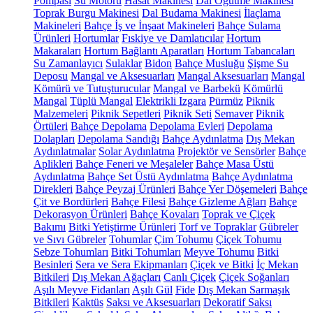
Pompası
Su Motoru
Hasat Makinesi
Dal Öğütme Makinesi
Toprak Burgu Makinesi
Dal Budama Makinesi
İlaçlama
Makineleri
Bahçe İş ve İnşaat Makineleri
Bahçe Sulama
Ürünleri
Hortumlar
Fıskiye ve Damlatıcılar
Hortum
Makaraları
Hortum Bağlantı Aparatları
Hortum Tabancaları
Su Zamanlayıcı
Sulaklar
Bidon
Bahçe Musluğu
Şişme Su
Deposu
Mangal ve Aksesuarları
Mangal Aksesuarları
Mangal
Kömürü ve Tutuşturucular
Mangal ve Barbekü
Kömürlü
Mangal
Tüplü Mangal
Elektrikli Izgara
Pürmüz
Piknik
Malzemeleri
Piknik Sepetleri
Piknik Seti
Semaver
Piknik
Örtüleri
Bahçe Depolama
Depolama Evleri
Depolama
Dolapları
Depolama Sandığı
Bahçe Aydınlatma
Dış Mekan
Aydınlatmalar
Solar Aydınlatma
Projektör ve Sensörler
Bahçe
Aplikleri
Bahçe Feneri ve Meşaleler
Bahçe Masa Üstü
Aydınlatma
Bahçe Set Üstü Aydınlatma
Bahçe Aydınlatma
Direkleri
Bahçe Peyzaj Ürünleri
Bahçe Yer Döşemeleri
Bahçe
Çit ve Bordürleri
Bahçe Filesi
Bahçe Gizleme Ağları
Bahçe
Dekorasyon Ürünleri
Bahçe Kovaları
Toprak ve Çiçek
Bakımı
Bitki Yetiştirme Ürünleri
Torf ve Topraklar
Gübreler
ve Sıvı Gübreler
Tohumlar
Çim Tohumu
Çiçek Tohumu
Sebze Tohumları
Bitki Tohumları
Meyve Tohumu
Bitki
Besinleri
Sera ve Sera Ekipmanları
Çiçek ve Bitki
İç Mekan
Bitkileri
Dış Mekan Ağaçları
Canlı Çiçek
Çiçek Soğanları
Aşılı Meyve Fidanları
Aşılı Gül
Fide
Dış Mekan Sarmaşık
Bitkileri
Kaktüs
Saksı ve Aksesuarları
Dekoratif Saksı