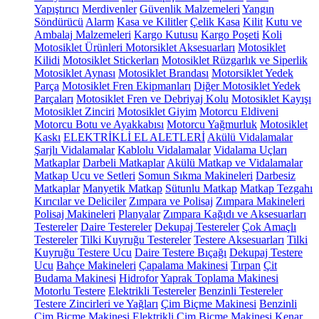
Yapıştırıcı
Merdivenler
Güvenlik Malzemeleri
Yangın
Söndürücü
Alarm
Kasa ve Kilitler
Çelik Kasa
Kilit
Kutu ve
Ambalaj Malzemeleri
Kargo Kutusu
Kargo Poşeti
Koli
Motosiklet Ürünleri
Motorsiklet Aksesuarları
Motosiklet
Kilidi
Motosiklet Stickerları
Motosiklet Rüzgarlık ve Siperlik
Motosiklet Aynası
Motosiklet Brandası
Motorsiklet Yedek
Parça
Motosiklet Fren Ekipmanları
Diğer Motosiklet Yedek
Parçaları
Motosiklet Fren ve Debriyaj Kolu
Motosiklet Kayışı
Motosiklet Zinciri
Motosiklet Giyim
Motorcu Eldiveni
Motorcu Botu ve Ayakkabısı
Motorcu Yağmurluk
Motosiklet
Kaskı
ELEKTRİKLİ EL ALETLERİ
Akülü Vidalamalar
Şarjlı Vidalamalar
Kablolu Vidalamalar
Vidalama Uçları
Matkaplar
Darbeli Matkaplar
Akülü Matkap ve Vidalamalar
Matkap Ucu ve Setleri
Somun Sıkma Makineleri
Darbesiz
Matkaplar
Manyetik Matkap
Sütunlu Matkap
Matkap Tezgahı
Kırıcılar ve Deliciler
Zımpara ve Polisaj
Zımpara Makineleri
Polisaj Makineleri
Planyalar
Zımpara Kağıdı ve Aksesuarları
Testereler
Daire Testereler
Dekupaj Testereler
Çok Amaçlı
Testereler
Tilki Kuyruğu Testereler
Testere Aksesuarları
Tilki
Kuyruğu Testere Ucu
Daire Testere Bıçağı
Dekupaj Testere
Ucu
Bahçe Makineleri
Çapalama Makinesi
Tırpan
Çit
Budama Makinesi
Hidrofor
Yaprak Toplama Makinesi
Motorlu Testere
Elektrikli Testereler
Benzinli Testereler
Testere Zincirleri ve Yağları
Çim Biçme Makinesi
Benzinli
Çim Biçme Makinesi
Elektrikli Çim Biçme Makinesi
Kenar