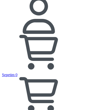
Sepetim
0