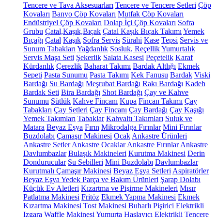
Tencere ve Tava Aksesuarları
Tencere ve Tencere Setleri
Çöp
Kovaları
Banyo Çöp Kovaları
Mutfak Çöp Kovaları
Endüstriyel Çöp Kovaları
Dolap İçi Çöp Kovaları
Sofra
Grubu
Çatal,Kaşık,Bıçak
Çatal Kaşık Bıçak Takımı
Yemek
Bıçağı
Çatal
Kaşık
Sofra Servis
Sürahi
Kase
Tepsi
Servis ve
Sunum Tabakları
Yağdanlık
Sosluk, Reçellik
Yumurtalık
Servis Maşa Seti
Şekerlik
Salata Kasesi
Peçetelik
Karaf
Kürdanlık
Çerezlik
Baharat Takımı
Bardak Altlığı
Ekmek
Sepeti
Pasta Sunumu
Pasta Takımı
Kek Fanusu
Bardak
Viski
Bardağı
Su Bardağı
Meşrubat Bardağı
Rakı Bardağı
Kadeh
Bardak Seti
Bira Bardağı
Shot Bardağı
Çay ve Kahve
Sunumu
Sütlük
Kahve Fincanı
Kupa
Fincan Takımı
Çay
Tabakları
Çay Setleri
Çay Fincanı
Çay Bardağı
Çay Kaşığı
Yemek Takımları
Tabaklar
Kahvaltı Takımları
Suluk ve
Matara
Beyaz Eşya
Fırın
Mikrodalga Fırınlar
Mini Fırınlar
Buzdolabı
Çamaşır Makinesi
Ocak
Ankastre Ürünleri
Ankastre Setler
Ankastre Ocaklar
Ankastre Fırınlar
Ankastre
Davlumbazlar
Bulaşık Makineleri
Kurutma Makinesi
Derin
Dondurucular
Su Sebilleri
Mini Buzdolabı
Davlumbazlar
Kurutmalı Çamaşır Makinesi
Beyaz Eşya Setleri
Aspiratörler
Beyaz Eşya Yedek Parça ve Bakım Ürünleri
Şarap Dolabı
Küçük Ev Aletleri
Kızartma ve Pişirme Makineleri
Mısır
Patlatma Makinesi
Fritöz
Ekmek Yapma Makinesi
Ekmek
Kızartma Makinesi
Tost Makinesi
Buharlı Pişirici
Elektrikli
Izgara
Waffle Makinesi
Yumurta Haşlayıcı
Elektrikli Tencere