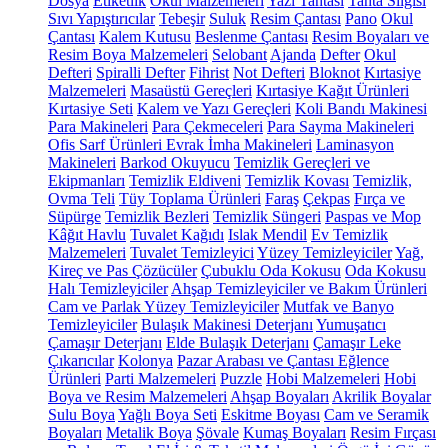
Dosya
Etiketlik
Okul Malzemeleri
Yazı Tahtası
Tahta Silgisi
Sıvı Yapıştırıcılar
Tebeşir
Suluk
Resim Çantası
Pano
Okul
Çantası
Kalem Kutusu
Beslenme Çantası
Resim Boyaları ve
Resim Boya Malzemeleri
Selobant
Ajanda
Defter
Okul
Defteri
Spiralli Defter
Fihrist
Not Defteri
Bloknot
Kırtasiye
Malzemeleri
Masaüstü Gereçleri
Kırtasiye Kağıt Ürünleri
Kırtasiye Seti
Kalem ve Yazı Gereçleri
Koli Bandı Makinesi
Para Makineleri
Para Çekmeceleri
Para Sayma Makineleri
Ofis Sarf Ürünleri
Evrak İmha Makineleri
Laminasyon
Makineleri
Barkod Okuyucu
Temizlik Gereçleri ve
Ekipmanları
Temizlik Eldiveni
Temizlik Kovası
Temizlik,
Ovma Teli
Tüy Toplama Ürünleri
Faraş
Çekpas
Fırça ve
Süpürge
Temizlik Bezleri
Temizlik Süngeri
Paspas ve Mop
Kâğıt Havlu
Tuvalet Kağıdı
Islak Mendil
Ev Temizlik
Malzemeleri
Tuvalet Temizleyici
Yüzey Temizleyiciler
Yağ,
Kireç ve Pas Çözücüler
Çubuklu Oda Kokusu
Oda Kokusu
Halı Temizleyiciler
Ahşap Temizleyiciler ve Bakım Ürünleri
Cam ve Parlak Yüzey Temizleyiciler
Mutfak ve Banyo
Temizleyiciler
Bulaşık Makinesi Deterjanı
Yumuşatıcı
Çamaşır Deterjanı
Elde Bulaşık Deterjanı
Çamaşır Leke
Çıkarıcılar
Kolonya
Pazar Arabası ve Çantası
Eğlence
Ürünleri
Parti Malzemeleri
Puzzle
Hobi Malzemeleri
Hobi
Boya ve Resim Malzemeleri
Ahşap Boyaları
Akrilik Boyalar
Sulu Boya
Yağlı Boya Seti
Eskitme Boyası
Cam ve Seramik
Boyaları
Metalik Boya
Şövale
Kumaş Boyaları
Resim Fırçası