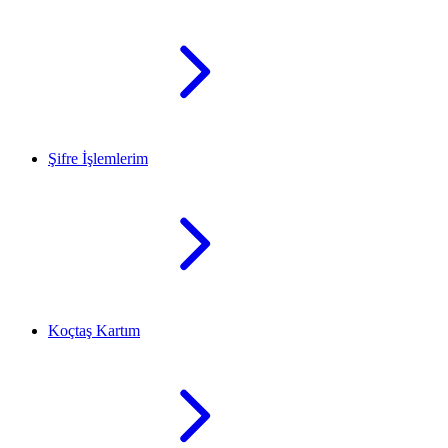
Şifre İşlemlerim
Koçtaş Kartım