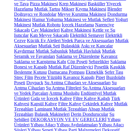
ve Tava
Pizza Makinesi
Krep Makinesi
Basküller
Yiyecek
Hazırlama
Mutfak Tartısı
Mikser
Kıyma Makinesi
Blender
Doğrayıcı ve Rondolar
Meyve Kurutma Makinesi
Dondurma
Makinesi
Hamur Yoğurma Makinesi ve Mutfak Şefleri
Yoğurt
Makinesi
Mutfak Robotu
İçecek Hazırlama
Narenciye
Sıkacağı
Çay Makineleri
Kahve Makinesi
Kettle ve Su
Isıtıcılar
Katı Meyve Sıkacağı
Elektrikli Semaver
Elektrikli
Cezve
Küçük Ev Aletleri Yedek Parça ve Aksesuarları
Mutfak
Aksesuarları
Mutfak Seti
Bulaşıklık
Askı ve Kancalar
Kaydırmaz
Mutfak Sabunluk
Mutfak Havluluk
Mutfak
Seramik ve Fayansları
Saklama ve Düzenleme
Kavanoz
Saklama ve Karıştırma Kabı
Çöp Poşeti
Sebzelikler
Saklama
Bonesi ve Kapağı
Mutfak Raf Düzenleyici
Poşetlik
Kaşıklık
Beslenme Kutusu
Damacana Pompası
Ekmeklik
Sefer Tası
Streç Film
Peçete Yüzüğü
Kavanoz Kapağı
Pipet
Buzdolabı
Poşeti
Doypack
Su Arıtma Cihazları ve Aksesuarları
Su
Arıtma Cihazları
Su Arıtma Filtreleri
Su Arıtma Aksesuarları
ve Yedek Parçaları
Arıtma Musluğu
Endüstriyel Mutfak
Ürünleri
Gıda ve İçecek
Kahve
Filtre Kahve Kağıdı
Türk
Kahvesi
Kapsül Kahve
Filtre Kahve
Çekirdek Kahve
Mutfak
Tezgahları
Laminant Mutfak Tezgahları
Ahşap Mutfak
Tezgahları
Bulaşık Makineleri
Derin Dondurucular
Su
Sebilleri
DEKORASYON VE EV GEREÇLERİ
Yılbaşı
Ürünleri
Yılbaşı Ağacı
Yılbaşı Aydınlatmaları
Yılbaşı Ağacı
Süsleri
Yılbaşı Sepeti
Yılbaşı Parti Malzemeleri
Dekoratif