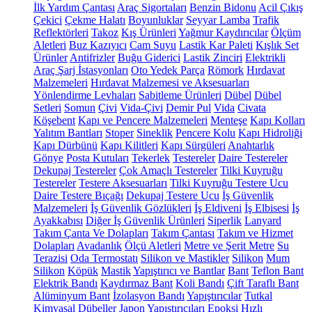
İlk Yardım Çantası
Araç Sigortaları
Benzin Bidonu
Acil Çıkış
Çekici
Çekme Halatı
Boyunluklar
Seyyar Lamba
Trafik
Reflektörleri
Takoz
Kış Ürünleri
Yağmur Kaydırıcılar
Ölçüm
Aletleri
Buz Kazıyıcı
Cam Suyu
Lastik Kar Paleti
Kışlık Set
Ürünler
Antifrizler
Buğu Giderici
Lastik Zinciri
Elektrikli
Araç Şarj İstasyonları
Oto Yedek Parça
Römork
Hırdavat
Malzemeleri
Hırdavat Malzemesi ve Aksesuarları
Yönlendirme Levhaları
Sabitleme Ürünleri
Dübel
Dübel
Setleri
Somun
Çivi
Vida-Çivi
Demir Pul
Vida
Civata
Köşebent
Kapı ve Pencere Malzemeleri
Menteşe
Kapı Kolları
Yalıtım Bantları
Stoper
Sineklik
Pencere Kolu
Kapı Hidroliği
Kapı Dürbünü
Kapı Kilitleri
Kapı Sürgüleri
Anahtarlık
Gönye
Posta Kutuları
Tekerlek
Testereler
Daire Testereler
Dekupaj Testereler
Çok Amaçlı Testereler
Tilki Kuyruğu
Testereler
Testere Aksesuarları
Tilki Kuyruğu Testere Ucu
Daire Testere Bıçağı
Dekupaj Testere Ucu
İş Güvenlik
Malzemeleri
İş Güvenlik Gözlükleri
İş Eldiveni
İş Elbisesi
İş
Ayakkabısı
Diğer İş Güvenlik Ürünleri
Siperlik
Lanyard
Takım Çanta Ve Dolapları
Takım Çantası
Takım ve Hizmet
Dolapları
Avadanlık
Ölçü Aletleri
Metre ve Şerit Metre
Su
Terazisi
Oda Termostatı
Silikon ve Mastikler
Silikon
Mum
Silikon
Köpük
Mastik
Yapıştırıcı ve Bantlar
Bant
Teflon Bant
Elektrik Bandı
Kaydırmaz Bant
Koli Bandı
Çift Taraflı Bant
Alüminyum Bant
İzolasyon Bandı
Yapıştırıcılar
Tutkal
Kimyasal Dübeller
Japon Yapıştırıcıları
Epoksi
Hızlı