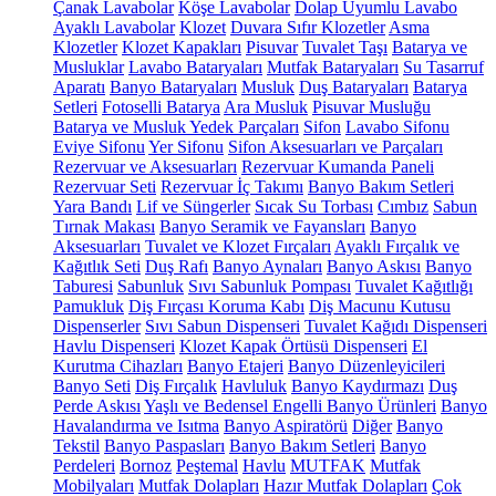
Çanak Lavabolar
Köşe Lavabolar
Dolap Uyumlu Lavabo
Ayaklı Lavabolar
Klozet
Duvara Sıfır Klozetler
Asma
Klozetler
Klozet Kapakları
Pisuvar
Tuvalet Taşı
Batarya ve
Musluklar
Lavabo Bataryaları
Mutfak Bataryaları
Su Tasarruf
Aparatı
Banyo Bataryaları
Musluk
Duş Bataryaları
Batarya
Setleri
Fotoselli Batarya
Ara Musluk
Pisuvar Musluğu
Batarya ve Musluk Yedek Parçaları
Sifon
Lavabo Sifonu
Eviye Sifonu
Yer Sifonu
Sifon Aksesuarları ve Parçaları
Rezervuar ve Aksesuarları
Rezervuar Kumanda Paneli
Rezervuar Seti
Rezervuar İç Takımı
Banyo Bakım Setleri
Yara Bandı
Lif ve Süngerler
Sıcak Su Torbası
Cımbız
Sabun
Tırnak Makası
Banyo Seramik ve Fayansları
Banyo
Aksesuarları
Tuvalet ve Klozet Fırçaları
Ayaklı Fırçalık ve
Kağıtlık Seti
Duş Rafı
Banyo Aynaları
Banyo Askısı
Banyo
Taburesi
Sabunluk
Sıvı Sabunluk Pompası
Tuvalet Kağıtlığı
Pamukluk
Diş Fırçası Koruma Kabı
Diş Macunu Kutusu
Dispenserler
Sıvı Sabun Dispenseri
Tuvalet Kağıdı Dispenseri
Havlu Dispenseri
Klozet Kapak Örtüsü Dispenseri
El
Kurutma Cihazları
Banyo Etajeri
Banyo Düzenleyicileri
Banyo Seti
Diş Fırçalık
Havluluk
Banyo Kaydırmazı
Duş
Perde Askısı
Yaşlı ve Bedensel Engelli Banyo Ürünleri
Banyo
Havalandırma ve Isıtma
Banyo Aspiratörü
Diğer
Banyo
Tekstil
Banyo Paspasları
Banyo Bakım Setleri
Banyo
Perdeleri
Bornoz
Peştemal
Havlu
MUTFAK
Mutfak
Mobilyaları
Mutfak Dolapları
Hazır Mutfak Dolapları
Çok