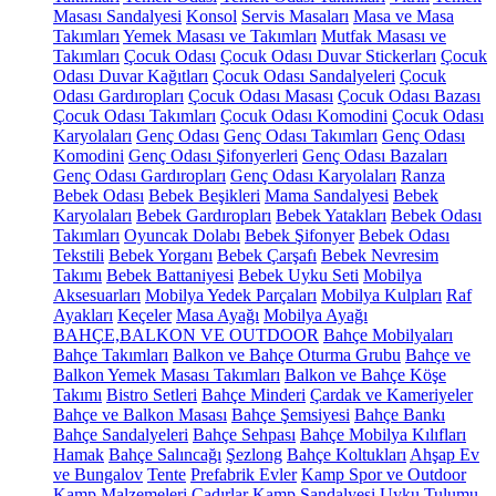
Masası Sandalyesi
Konsol
Servis Masaları
Masa ve Masa
Takımları
Yemek Masası ve Takımları
Mutfak Masası ve
Takımları
Çocuk Odası
Çocuk Odası Duvar Stickerları
Çocuk
Odası Duvar Kağıtları
Çocuk Odası Sandalyeleri
Çocuk
Odası Gardıropları
Çocuk Odası Masası
Çocuk Odası Bazası
Çocuk Odası Takımları
Çocuk Odası Komodini
Çocuk Odası
Karyolaları
Genç Odası
Genç Odası Takımları
Genç Odası
Komodini
Genç Odası Şifonyerleri
Genç Odası Bazaları
Genç Odası Gardıropları
Genç Odası Karyolaları
Ranza
Bebek Odası
Bebek Beşikleri
Mama Sandalyesi
Bebek
Karyolaları
Bebek Gardıropları
Bebek Yatakları
Bebek Odası
Takımları
Oyuncak Dolabı
Bebek Şifonyer
Bebek Odası
Tekstili
Bebek Yorganı
Bebek Çarşafı
Bebek Nevresim
Takımı
Bebek Battaniyesi
Bebek Uyku Seti
Mobilya
Aksesuarları
Mobilya Yedek Parçaları
Mobilya Kulpları
Raf
Ayakları
Keçeler
Masa Ayağı
Mobilya Ayağı
BAHÇE,BALKON VE OUTDOOR
Bahçe Mobilyaları
Bahçe Takımları
Balkon ve Bahçe Oturma Grubu
Bahçe ve
Balkon Yemek Masası Takımları
Balkon ve Bahçe Köşe
Takımı
Bistro Setleri
Bahçe Minderi
Çardak ve Kameriyeler
Bahçe ve Balkon Masası
Bahçe Şemsiyesi
Bahçe Bankı
Bahçe Sandalyeleri
Bahçe Sehpası
Bahçe Mobilya Kılıfları
Hamak
Bahçe Salıncağı
Şezlong
Bahçe Koltukları
Ahşap Ev
ve Bungalov
Tente
Prefabrik Evler
Kamp Spor ve Outdoor
Kamp Malzemeleri
Çadırlar
Kamp Sandalyesi
Uyku Tulumu