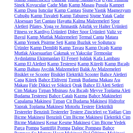
Sinek Kovucular
Çadır Matı
Kamp Masası
Pusula
Kampet
Kamp Duşu
Isıtıcılar
Kamp Çantası
Şişme Yastık
Magnezyum
Çubuğu
Kamp Tuvaleti
Kamp Taburesi
Şişme Yatak
Çadır
Aksesuarı
Sırt Çantası
Hayatta Kalma Malzemeleri
Spor
Aletleri
Pilates, Yoga ve Jimnastik
Ağırlık ve Halter Ürünleri
Fitness ve Kardiyo Ürünleri
Diğer Spor Ürünleri
Valiz ve
Bavul
Kamp Mutfak Malzemeleri
Termal Çanta
Matara
Kamp Yemek Pişirme Seti
Kamp Buzluk ve Soğutucu
Ürünler
Kamp Demliği
Kamp Tavası
Kamp Ocağı
Kamp
Mutfak Aksesuarları
Çakmak ve Yakıcılar
Termoslar
Aydınlatma Ekipmanları
El Feneri
Işıldak
Kafa Lambası
Kamp El Aletleri
Kamp Testeresi
Kamp Küreği
Kamp Bıçağı
Kamp Baltası
Avcılık Malzemeleri
Balık Av Malzemeleri
Bisiklet ve Scooter
Bisiklet
Elektrikli Scooter
Bahçe Aletleri
Çapa
Kürek
Bahçe Eldiveni
Tırmık
Budama Makası
Aşı
Makası
Fide Dikici ve Sökücü
Orak
Bahçe El Aleti Setleri
Çim Makası
Tırpan Misinası
Aşı Bıçağı
Meyve Toplama Aleti
Budama Testeresi
Bahçe Çatalı
Kazma
Bahçe Makineleri
Çapalama Makinesi
Tırpan
Çit Budama Makinesi
Hidrofor
Yaprak Toplama Makinesi
Motorlu Testere
Elektrikli
Testereler
Benzinli Testereler
Testere Zincirleri ve Yağları
Çim
Biçme Makinesi
Benzinli Çim Biçme Makinesi
Elektrikli Çim
Biçme Makinesi
Kenar Kesme Makinesi
Çim Biçme Yedek
Parça
Pompa
Santrifüj Pompa
Dalgıç Pompası
Bahçe