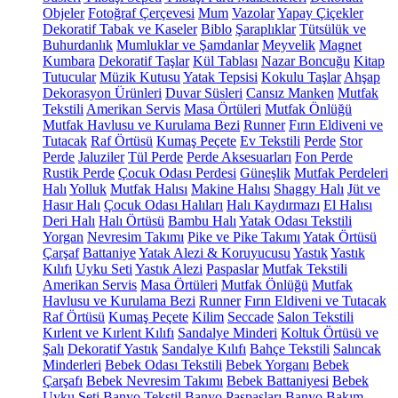
Objeler
Fotoğraf Çerçevesi
Mum
Vazolar
Yapay Çiçekler
Dekoratif Tabak ve Kaseler
Biblo
Şaraplıklar
Tütsülük ve
Buhurdanlık
Mumluklar ve Şamdanlar
Meyvelik
Magnet
Kumbara
Dekoratif Taşlar
Kül Tablası
Nazar Boncuğu
Kitap
Tutucular
Müzik Kutusu
Yatak Tepsisi
Kokulu Taşlar
Ahşap
Dekorasyon Ürünleri
Duvar Süsleri
Cansız Manken
Mutfak
Tekstili
Amerikan Servis
Masa Örtüleri
Mutfak Önlüğü
Mutfak Havlusu ve Kurulama Bezi
Runner
Fırın Eldiveni ve
Tutacak
Raf Örtüsü
Kumaş Peçete
Ev Tekstili
Perde
Stor
Perde
Jaluziler
Tül Perde
Perde Aksesuarları
Fon Perde
Rustik Perde
Çocuk Odası Perdesi
Güneşlik
Mutfak Perdeleri
Halı
Yolluk
Mutfak Halısı
Makine Halısı
Shaggy Halı
Jüt ve
Hasır Halı
Çocuk Odası Halıları
Halı Kaydırmazı
El Halısı
Deri Halı
Halı Örtüsü
Bambu Halı
Yatak Odası Tekstili
Yorgan
Nevresim Takımı
Pike ve Pike Takımı
Yatak Örtüsü
Çarşaf
Battaniye
Yatak Alezi & Koruyucusu
Yastık
Yastık
Kılıfı
Uyku Seti
Yastık Alezi
Paspaslar
Mutfak Tekstili
Amerikan Servis
Masa Örtüleri
Mutfak Önlüğü
Mutfak
Havlusu ve Kurulama Bezi
Runner
Fırın Eldiveni ve Tutacak
Raf Örtüsü
Kumaş Peçete
Kilim
Seccade
Salon Tekstili
Kırlent ve Kırlent Kılıfı
Sandalye Minderi
Koltuk Örtüsü ve
Şalı
Dekoratif Yastık
Sandalye Kılıfı
Bahçe Tekstili
Salıncak
Minderleri
Bebek Odası Tekstili
Bebek Yorganı
Bebek
Çarşafı
Bebek Nevresim Takımı
Bebek Battaniyesi
Bebek
Uyku Seti
Banyo Tekstil
Banyo Paspasları
Banyo Bakım