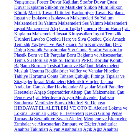
Yapıştırıcısı
Poster Duvar Kağıtları
Strafor
Duvar Çıtası
Duvar Kaplama
Silikon ve Mastikler
Silikon
Mum Silikon
Köpük
Mastik
Tavan Ürünleri
Kartonpiyer
Tavan Kaplama
İnşaat ve İzolasyon
İzolasyon Malzemeleri
Su Yalıtım
Malzemeleri
Isı Yalıtım Malzemeleri
Ses Yalıtım Malzemeleri
İnşaat Malzemeleri
Alçı
Cam Tuğla
Çimento
Beton Harcı
Çatı
Kaplama Malzemeleri
İnşaat Kimyasalları
İnşaat Temizlik
Ürünleri
Lavabo Çözücü
Harç ve Sıva Çözücü
Çok Amaçlı
Temizlik
Yağlayıcı ve Pas Çözücü
Yapı Kimyasalları
Derz
Dolgu
Seramik Yapıştırıcılar
Sıvı Conta
Strafor Yapıştırılar
Plastik Boru ve Ek Parçalar
Boru Bağlantı ve Aksesuarları
Temiz Su Boruları
Atık Su Boruları
PPRC Borular
Kombi
Bağlantı Boruları
Tesisat Tamir ve Bağlantı Malzemeleri
Musluk Uzatma
Regülatörler
Valfler ve Vanalar
Nipeller
Tahliye Hortumu
Conta
Taharet Çubuğu
Fittings
Tıpalar ve
Süzgeçler
İnşaat Makineleri
Elektrikli Vinçler
Taşıma
Arabaları
Caraskallar
Havlupanlar
Ahşaplar
Masif Paneller
Keresteler
Ahşap Seperatörler
Ahşap Çatı Malzemeleri
Çatı
Penceresi
Çatı Merdiveni
Ahşap Merdivenler
Trabzan
Sundurma
Menfezler
Banyo Menfezi
Su Deposu
HIRDAVAT EL ALETLERİ VE OTO
El Aletleri
Lokma ve
Lokma Takımları
Çekiç
El Testereleri
Kesici Grubu
Pense
Tornavida
Seramik ve Sıvacı Aletleri
Mengene ve İşkenceler
Zımbalar ve Aksesuarları
Zımpara ve Eğeler
Anahtarlar
Anahtar Takımları
Alyan Anahtarları
Açık Ağız Anahtar