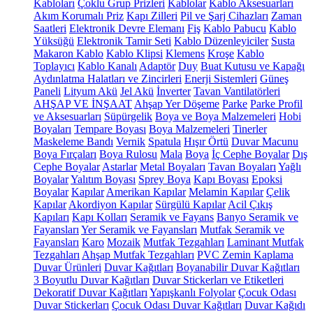
Kabloları
Çoklu Grup Prizleri
Kablolar
Kablo Aksesuarları
Akım Korumalı Priz
Kapı Zilleri
Pil ve Şarj Cihazları
Zaman
Saatleri
Elektronik Devre Elemanı
Fiş
Kablo Pabucu
Kablo
Yüksüğü
Elektronik Tamir Seti
Kablo Düzenleyiciler
Susta
Makaron Kablo
Kablo Klipsi
Klemens
Kroşe
Kablo
Toplayıcı
Kablo Kanalı
Adaptör
Duy
Buat Kutusu ve Kapağı
Aydınlatma Halatları ve Zincirleri
Enerji Sistemleri
Güneş
Paneli
Lityum Akü
Jel Akü
İnverter
Tavan Vantilatörleri
AHŞAP VE İNŞAAT
Ahşap Yer Döşeme
Parke
Parke Profil
ve Aksesuarları
Süpürgelik
Boya ve Boya Malzemeleri
Hobi
Boyaları
Tempare Boyası
Boya Malzemeleri
Tinerler
Maskeleme Bandı
Vernik
Spatula
Hışır Örtü
Duvar Macunu
Boya Fırçaları
Boya Rulosu
Mala
Boya
İç Cephe Boyalar
Dış
Cephe Boyalar
Astarlar
Metal Boyaları
Tavan Boyaları
Yağlı
Boyalar
Yalıtım Boyası
Sprey Boya
Kapı Boyası
Epoksi
Boyalar
Kapılar
Amerikan Kapılar
Melamin Kapılar
Çelik
Kapılar
Akordiyon Kapılar
Sürgülü Kapılar
Acil Çıkış
Kapıları
Kapı Kolları
Seramik ve Fayans
Banyo Seramik ve
Fayansları
Yer Seramik ve Fayansları
Mutfak Seramik ve
Fayansları
Karo
Mozaik
Mutfak Tezgahları
Laminant Mutfak
Tezgahları
Ahşap Mutfak Tezgahları
PVC Zemin Kaplama
Duvar Ürünleri
Duvar Kağıtları
Boyanabilir Duvar Kağıtları
3 Boyutlu Duvar Kağıtları
Duvar Stickerları ve Etiketleri
Dekoratif Duvar Kağıtları
Yapışkanlı Folyolar
Çocuk Odası
Duvar Stickerları
Çocuk Odası Duvar Kağıtları
Duvar Kağıdı