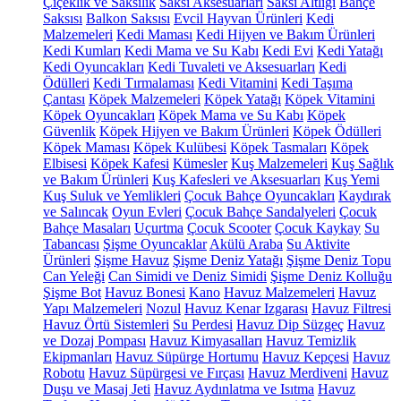
Çiçeklik ve Saksılık
Saksı Aksesuarları
Saksı Altlığı
Bahçe
Saksısı
Balkon Saksısı
Evcil Hayvan Ürünleri
Kedi
Malzemeleri
Kedi Maması
Kedi Hijyen ve Bakım Ürünleri
Kedi Kumları
Kedi Mama ve Su Kabı
Kedi Evi
Kedi Yatağı
Kedi Oyuncakları
Kedi Tuvaleti ve Aksesuarları
Kedi
Ödülleri
Kedi Tırmalaması
Kedi Vitamini
Kedi Taşıma
Çantası
Köpek Malzemeleri
Köpek Yatağı
Köpek Vitamini
Köpek Oyuncakları
Köpek Mama ve Su Kabı
Köpek
Güvenlik
Köpek Hijyen ve Bakım Ürünleri
Köpek Ödülleri
Köpek Maması
Köpek Kulübesi
Köpek Tasmaları
Köpek
Elbisesi
Köpek Kafesi
Kümesler
Kuş Malzemeleri
Kuş Sağlık
ve Bakım Ürünleri
Kuş Kafesleri ve Aksesuarları
Kuş Yemi
Kuş Suluk ve Yemlikleri
Çocuk Bahçe Oyuncakları
Kaydırak
ve Salıncak
Oyun Evleri
Çocuk Bahçe Sandalyeleri
Çocuk
Bahçe Masaları
Uçurtma
Çocuk Scooter
Çocuk Kaykay
Su
Tabancası
Şişme Oyuncaklar
Akülü Araba
Su Aktivite
Ürünleri
Şişme Havuz
Şişme Deniz Yatağı
Şişme Deniz Topu
Can Yeleği
Can Simidi ve Deniz Simidi
Şişme Deniz Kolluğu
Şişme Bot
Havuz Bonesi
Kano
Havuz Malzemeleri
Havuz
Yapı Malzemeleri
Nozul
Havuz Kenar Izgarası
Havuz Filtresi
Havuz Örtü Sistemleri
Su Perdesi
Havuz Dip Süzgeç
Havuz
ve Dozaj Pompası
Havuz Kimyasalları
Havuz Temizlik
Ekipmanları
Havuz Süpürge Hortumu
Havuz Kepçesi
Havuz
Robotu
Havuz Süpürgesi ve Fırçası
Havuz Merdiveni
Havuz
Duşu ve Masaj Jeti
Havuz Aydınlatma ve Isıtma
Havuz