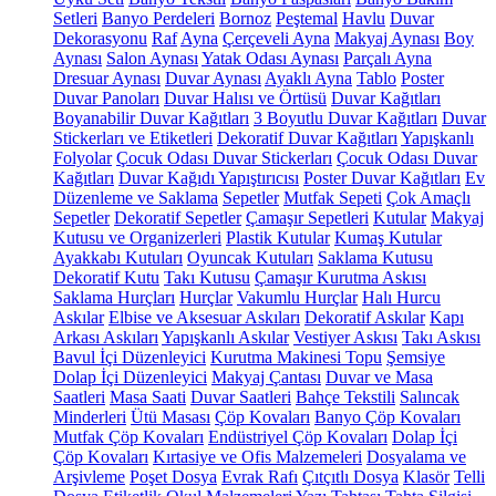
Setleri
Banyo Perdeleri
Bornoz
Peştemal
Havlu
Duvar
Dekorasyonu
Raf
Ayna
Çerçeveli Ayna
Makyaj Aynası
Boy
Aynası
Salon Aynası
Yatak Odası Aynası
Parçalı Ayna
Dresuar Aynası
Duvar Aynası
Ayaklı Ayna
Tablo
Poster
Duvar Panoları
Duvar Halısı ve Örtüsü
Duvar Kağıtları
Boyanabilir Duvar Kağıtları
3 Boyutlu Duvar Kağıtları
Duvar
Stickerları ve Etiketleri
Dekoratif Duvar Kağıtları
Yapışkanlı
Folyolar
Çocuk Odası Duvar Stickerları
Çocuk Odası Duvar
Kağıtları
Duvar Kağıdı Yapıştırıcısı
Poster Duvar Kağıtları
Ev
Düzenleme ve Saklama
Sepetler
Mutfak Sepeti
Çok Amaçlı
Sepetler
Dekoratif Sepetler
Çamaşır Sepetleri
Kutular
Makyaj
Kutusu ve Organizerleri
Plastik Kutular
Kumaş Kutular
Ayakkabı Kutuları
Oyuncak Kutuları
Saklama Kutusu
Dekoratif Kutu
Takı Kutusu
Çamaşır Kurutma Askısı
Saklama Hurçları
Hurçlar
Vakumlu Hurçlar
Halı Hurcu
Askılar
Elbise ve Aksesuar Askıları
Dekoratif Askılar
Kapı
Arkası Askıları
Yapışkanlı Askılar
Vestiyer Askısı
Takı Askısı
Bavul İçi Düzenleyici
Kurutma Makinesi Topu
Şemsiye
Dolap İçi Düzenleyici
Makyaj Çantası
Duvar ve Masa
Saatleri
Masa Saati
Duvar Saatleri
Bahçe Tekstili
Salıncak
Minderleri
Ütü Masası
Çöp Kovaları
Banyo Çöp Kovaları
Mutfak Çöp Kovaları
Endüstriyel Çöp Kovaları
Dolap İçi
Çöp Kovaları
Kırtasiye ve Ofis Malzemeleri
Dosyalama ve
Arşivleme
Poşet Dosya
Evrak Rafı
Çıtçıtlı Dosya
Klasör
Telli