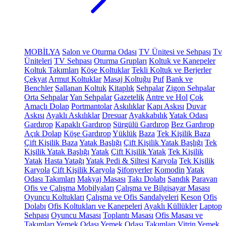
MOBİLYA
Salon ve Oturma Odası
TV Ünitesi ve Sehpası
Tv
Üniteleri
TV Sehpası
Oturma Grupları
Koltuk ve Kanepeler
Koltuk Takımları
Köşe Koltuklar
Tekli Koltuk ve Berjerler
Çekyat
Armut Koltuklar
Masaj Koltuğu
Puf
Bank ve
Benchler
Sallanan Koltuk
Kitaplık
Sehpalar
Zigon Sehpalar
Orta Sehpalar
Yan Sehpalar
Gazetelik
Antre ve Hol
Çok
Amaçlı Dolap
Portmantolar
Askılıklar
Kapı Askısı
Duvar
Askısı
Ayaklı Askılıklar
Dresuar
Ayakkabılık
Yatak Odası
Gardırop
Kapaklı Gardırop
Sürgülü Gardırop
Bez Gardırop
Açık Dolap
Köşe Gardırop
Yüklük
Baza
Tek Kişilik Baza
Çift Kişilik Baza
Yatak Başlığı
Çift Kişilik Yatak Başlığı
Tek
Kişilik Yatak Başlığı
Yatak
Çift Kişilik Yatak
Tek Kişilik
Yatak
Hasta Yatağı
Yatak Pedi & Şiltesi
Karyola
Tek Kişilik
Karyola
Çift Kişilik Karyola
Şifonyerler
Komodin
Yatak
Odası Takımları
Makyaj Masası
Takı Dolabı
Sandık
Paravan
Ofis ve Çalışma Mobilyaları
Çalışma ve Bilgisayar Masası
Oyuncu Koltukları
Çalışma ve Ofis Sandalyeleri
Keson
Ofis
Dolabı
Ofis Koltukları ve Kanepeleri
Ayaklı Küllükler
Laptop
Sehpası
Oyuncu Masası
Toplantı Masası
Ofis Masası ve
Takımları
Yemek Odası
Yemek Odası Takımları
Vitrin
Yemek