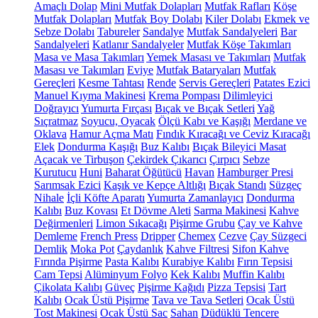
Amaçlı Dolap
Mini Mutfak Dolapları
Mutfak Rafları
Köşe
Mutfak Dolapları
Mutfak Boy Dolabı
Kiler Dolabı
Ekmek ve
Sebze Dolabı
Tabureler
Sandalye
Mutfak Sandalyeleri
Bar
Sandalyeleri
Katlanır Sandalyeler
Mutfak Köşe Takımları
Masa ve Masa Takımları
Yemek Masası ve Takımları
Mutfak
Masası ve Takımları
Eviye
Mutfak Bataryaları
Mutfak
Gereçleri
Kesme Tahtası
Rende
Servis Gereçleri
Patates Ezici
Manuel Kıyma Makinesi
Krema Pompası
Dilimleyici
Doğrayıcı
Yumurta Fırçası
Bıçak ve Bıçak Setleri
Yağ
Sıçratmaz
Soyucu, Oyacak
Ölçü Kabı ve Kaşığı
Merdane ve
Oklava
Hamur Açma Matı
Fındık Kıracağı ve Ceviz Kıracağı
Elek
Dondurma Kaşığı
Buz Kalıbı
Bıçak Bileyici Masat
Açacak ve Tirbuşon
Çekirdek Çıkarıcı
Çırpıcı
Sebze
Kurutucu
Huni
Baharat Öğütücü
Havan
Hamburger Presi
Sarımsak Ezici
Kaşık ve Kepçe Altlığı
Bıçak Standı
Süzgeç
Nihale
İçli Köfte Aparatı
Yumurta Zamanlayıcı
Dondurma
Kalıbı
Buz Kovası
Et Dövme Aleti
Sarma Makinesi
Kahve
Değirmenleri
Limon Sıkacağı
Pişirme Grubu
Çay ve Kahve
Demleme
French Press
Dripper
Chemex
Cezve
Çay Süzgeci
Demlik
Moka Pot
Çaydanlık
Kahve Filtresi
Sifon Kahve
Fırında Pişirme
Pasta Kalıbı
Kurabiye Kalıbı
Fırın Tepsisi
Cam Tepsi
Alüminyum Folyo
Kek Kalıbı
Muffin Kalıbı
Çikolata Kalıbı
Güveç
Pişirme Kağıdı
Pizza Tepsisi
Tart
Kalıbı
Ocak Üstü Pişirme
Tava ve Tava Setleri
Ocak Üstü
Tost Makinesi
Ocak Üstü Sac
Sahan
Düdüklü Tencere