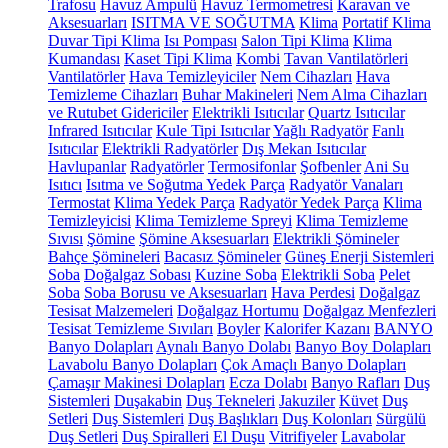
Trafosu
Havuz Ampulü
Havuz Termometresi
Karavan ve
Aksesuarları
ISITMA VE SOĞUTMA
Klima
Portatif Klima
Duvar Tipi Klima
Isı Pompası
Salon Tipi Klima
Klima
Kumandası
Kaset Tipi Klima
Kombi
Tavan Vantilatörleri
Vantilatörler
Hava Temizleyiciler
Nem Cihazları
Hava
Temizleme Cihazları
Buhar Makineleri
Nem Alma Cihazları
ve Rutubet Gidericiler
Elektrikli Isıtıcılar
Quartz Isıtıcılar
Infrared Isıtıcılar
Kule Tipi Isıtıcılar
Yağlı Radyatör
Fanlı
Isıtıcılar
Elektrikli Radyatörler
Dış Mekan Isıtıcılar
Havlupanlar
Radyatörler
Termosifonlar
Şofbenler
Ani Su
Isıtıcı
Isıtma ve Soğutma Yedek Parça
Radyatör Vanaları
Termostat
Klima Yedek Parça
Radyatör Yedek Parça
Klima
Temizleyicisi
Klima Temizleme Spreyi
Klima Temizleme
Sıvısı
Şömine
Şömine Aksesuarları
Elektrikli Şömineler
Bahçe Şömineleri
Bacasız Şömineler
Güneş Enerji Sistemleri
Soba
Doğalgaz Sobası
Kuzine Soba
Elektrikli Soba
Pelet
Soba
Soba Borusu ve Aksesuarları
Hava Perdesi
Doğalgaz
Tesisat Malzemeleri
Doğalgaz Hortumu
Doğalgaz Menfezleri
Tesisat Temizleme Sıvıları
Boyler
Kalorifer Kazanı
BANYO
Banyo Dolapları
Aynalı Banyo Dolabı
Banyo Boy Dolapları
Lavabolu Banyo Dolapları
Çok Amaçlı Banyo Dolapları
Çamaşır Makinesi Dolapları
Ecza Dolabı
Banyo Rafları
Duş
Sistemleri
Duşakabin
Duş Tekneleri
Jakuziler
Küvet
Duş
Setleri
Duş Sistemleri
Duş Başlıkları
Duş Kolonları
Sürgülü
Duş Setleri
Duş Spiralleri
El Duşu
Vitrifiyeler
Lavabolar