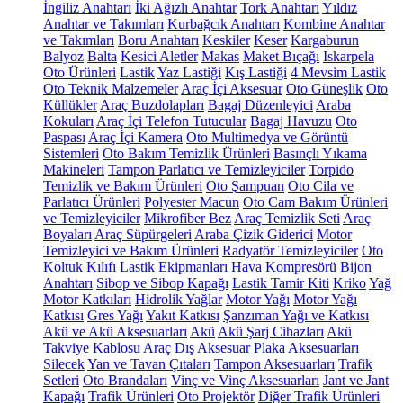
İngiliz Anahtarı
İki Ağızlı Anahtar
Tork Anahtarı
Yıldız
Anahtar ve Takımları
Kurbağcık Anahtarı
Kombine Anahtar
ve Takımları
Boru Anahtarı
Keskiler
Keser
Kargaburun
Balyoz
Balta
Kesici Aletler
Makas
Maket Bıçağı
Iskarpela
Oto Ürünleri
Lastik
Yaz Lastiği
Kış Lastiği
4 Mevsim Lastik
Oto Teknik Malzemeler
Araç İçi Aksesuar
Oto Güneşlik
Oto
Küllükler
Araç Buzdolapları
Bagaj Düzenleyici
Araba
Kokuları
Araç İçi Telefon Tutucular
Bagaj Havuzu
Oto
Paspası
Araç İçi Kamera
Oto Multimedya ve Görüntü
Sistemleri
Oto Bakım Temizlik Ürünleri
Basınçlı Yıkama
Makineleri
Tampon Parlatıcı ve Temizleyiciler
Torpido
Temizlik ve Bakım Ürünleri
Oto Şampuan
Oto Cila ve
Parlatıcı Ürünleri
Polyester Macun
Oto Cam Bakım Ürünleri
ve Temizleyiciler
Mikrofiber Bez
Araç Temizlik Seti
Araç
Boyaları
Araç Süpürgeleri
Araba Çizik Giderici
Motor
Temizleyici ve Bakım Ürünleri
Radyatör Temizleyiciler
Oto
Koltuk Kılıfı
Lastik Ekipmanları
Hava Kompresörü
Bijon
Anahtarı
Sibop ve Sibop Kapağı
Lastik Tamir Kiti
Kriko
Yağ
Motor Katkıları
Hidrolik Yağlar
Motor Yağı
Motor Yağı
Katkısı
Gres Yağı
Yakıt Katkısı
Şanzıman Yağı ve Katkısı
Akü ve Akü Aksesuarları
Akü
Akü Şarj Cihazları
Akü
Takviye Kablosu
Araç Dış Aksesuar
Plaka Aksesuarları
Silecek
Yan ve Tavan Çıtaları
Tampon Aksesuarları
Trafik
Setleri
Oto Brandaları
Vinç ve Vinç Aksesuarları
Jant ve Jant
Kapağı
Trafik Ürünleri
Oto Projektör
Diğer Trafik Ürünleri