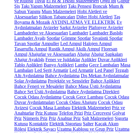
ve Rulosu
Tuval
El İşi & Tekstil Malzemeleri
Örgü İpi
Güpür
Şiş
Takı Yapım Malzemeleri
Takı Pensesi
Boncuk
Mum &
Sabun Yapımı
Mum Malzemeleri
Hobi Aletleri ve
Aksesuarları
Silikon Tabancaları
Diğer Hobi Aletleri
Taş
Boyama & Mozaik
AYDINLATMA VE ELEKTRİK
Ev
Aydınlatmaları
Avizeler
Sarkıt Avizeler
Plafonyer Avizeler
Lambaderler ve Aksesuarları
Lambader
Lambader Başlığı
Lambader Ayağı
Spotlar
Gömme Spotlar
Sıvaüstü Spotlar
Tavan Spotlar
Ampuller
Led Ampul
Halojen Ampul
Tasarruflu Ampul
Rustik Ampul
Akıllı Ampul
Floresan
Ampul
Abajurlar ve Aksesuarları
Abajur
Abajur Şapkaları
Abajur Ayaklığı
Fener ve Işıldaklar
Aplikler
Duvar Aplikleri
Tablo Aplikleri
Banyo Aplikleri
Lamba
Gece Lambaları
Masa
Lambaları
Led Şerit
Armatür
Led Armatür
Led Panel
Tezgah
Altı Aydınlatma
Bahçe Aydınlatma
Dış Mekan Aydınlatmalar
Solar Aydınlatma
Projektör ve Sensörler
Bahçe Aplikleri
Bahçe Feneri ve Meşaleler
Bahçe Masa Üstü Aydınlatma
Bahçe Set Üstü Aydınlatma
Bahçe Aydınlatma Direkleri
Çocuk Odası Aydınlatma
Çocuk Gece Lambası
Çocuk Odası
Duvar Aydınlatmaları
Çocuk Odası Abajuru
Çocuk Odası
Avizesi
Çocuk Masa Lambası
Elektrik Malzemeleri
Priz ve
Anahtarlar
Priz Kutusu
Telefon Prizi
Priz Çerçevesi
Golyat
Priz
Nümeris Priz
Priz
Anahtar Priz
Şalt Malzemeleri
Sigorta
Kutusu
Kontaktör
Elektrik Sigortası
Şalter
Kaçak Akım
Rölesi
Elektrik Sayacı
Uzatma Kablosu ve Grup Priz
Uzatma