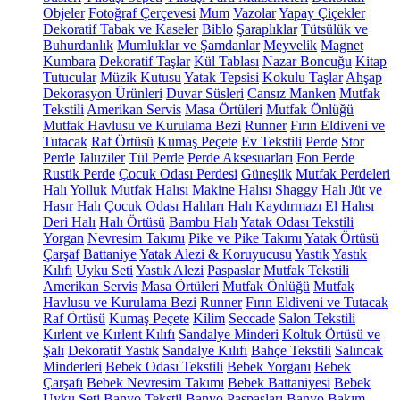
Objeler
Fotoğraf Çerçevesi
Mum
Vazolar
Yapay Çiçekler
Dekoratif Tabak ve Kaseler
Biblo
Şaraplıklar
Tütsülük ve
Buhurdanlık
Mumluklar ve Şamdanlar
Meyvelik
Magnet
Kumbara
Dekoratif Taşlar
Kül Tablası
Nazar Boncuğu
Kitap
Tutucular
Müzik Kutusu
Yatak Tepsisi
Kokulu Taşlar
Ahşap
Dekorasyon Ürünleri
Duvar Süsleri
Cansız Manken
Mutfak
Tekstili
Amerikan Servis
Masa Örtüleri
Mutfak Önlüğü
Mutfak Havlusu ve Kurulama Bezi
Runner
Fırın Eldiveni ve
Tutacak
Raf Örtüsü
Kumaş Peçete
Ev Tekstili
Perde
Stor
Perde
Jaluziler
Tül Perde
Perde Aksesuarları
Fon Perde
Rustik Perde
Çocuk Odası Perdesi
Güneşlik
Mutfak Perdeleri
Halı
Yolluk
Mutfak Halısı
Makine Halısı
Shaggy Halı
Jüt ve
Hasır Halı
Çocuk Odası Halıları
Halı Kaydırmazı
El Halısı
Deri Halı
Halı Örtüsü
Bambu Halı
Yatak Odası Tekstili
Yorgan
Nevresim Takımı
Pike ve Pike Takımı
Yatak Örtüsü
Çarşaf
Battaniye
Yatak Alezi & Koruyucusu
Yastık
Yastık
Kılıfı
Uyku Seti
Yastık Alezi
Paspaslar
Mutfak Tekstili
Amerikan Servis
Masa Örtüleri
Mutfak Önlüğü
Mutfak
Havlusu ve Kurulama Bezi
Runner
Fırın Eldiveni ve Tutacak
Raf Örtüsü
Kumaş Peçete
Kilim
Seccade
Salon Tekstili
Kırlent ve Kırlent Kılıfı
Sandalye Minderi
Koltuk Örtüsü ve
Şalı
Dekoratif Yastık
Sandalye Kılıfı
Bahçe Tekstili
Salıncak
Minderleri
Bebek Odası Tekstili
Bebek Yorganı
Bebek
Çarşafı
Bebek Nevresim Takımı
Bebek Battaniyesi
Bebek
Uyku Seti
Banyo Tekstil
Banyo Paspasları
Banyo Bakım