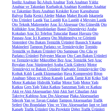
İngiliz Anahtarı
İki Ağızlı Anahtar
Tork Anahtarı
Yıldız
Anahtar ve Takımları
Kurbağcık Anahtarı
Kombine Anahtar
ve Takımları
Boru Anahtarı
Keskiler
Keser
Kargaburun
Balyoz
Balta
Kesici Aletler
Makas
Maket Bıçağı
Iskarpela
Oto Ürünleri
Lastik
Yaz Lastiği
Kış Lastiği
4 Mevsim Lastik
Oto Teknik Malzemeler
Araç İçi Aksesuar
Oto Güneşlik
Oto
Küllükler
Araç Buzdolapları
Bagaj Düzenleyici
Araba
Kokuları
Araç İçi Telefon Tutucular
Bagaj Havuzu
Oto
Paspası
Araç İçi Kamera
Oto Multimedya ve Görüntü
Sistemleri
Oto Bakım Temizlik Ürünleri
Basınçlı Yıkama
Makineleri
Tampon Parlatıcı ve Temizleyiciler
Torpido
Temizlik ve Bakım Ürünleri
Oto Şampuan
Oto Cila ve
Parlatıcı Ürünleri
Polyester Macun
Oto Cam Bakım Ürünleri
ve Temizleyiciler
Mikrofiber Bez
Araç Temizlik Seti
Araç
Boyaları
Araç Süpürgeleri
Araba Çizik Giderici
Motor
Temizleyici ve Bakım Ürünleri
Radyatör Temizleyiciler
Oto
Koltuk Kılıfı
Lastik Ekipmanları
Hava Kompresörü
Bijon
Anahtarı
Sibop ve Sibop Kapağı
Lastik Tamir Kiti
Kriko
Yağ
Motor Katkıları
Hidrolik Yağlar
Motor Yağı
Motor Yağı
Katkısı
Gres Yağı
Yakıt Katkısı
Şanzıman Yağı ve Katkısı
Akü ve Akü Aksesuarları
Akü
Akü Şarj Cihazları
Akü
Takviye Kablosu
Araç Dış Aksesuar
Plaka Aksesuarları
Silecek
Yan ve Tavan Çıtaları
Tampon Aksesuarları
Trafik
Setleri
Oto Brandaları
Vinç ve Vinç Aksesuarları
Jant ve Jant
Kapağı
Trafik Ürünleri
Oto Projektör
Diğer Trafik Ürünleri