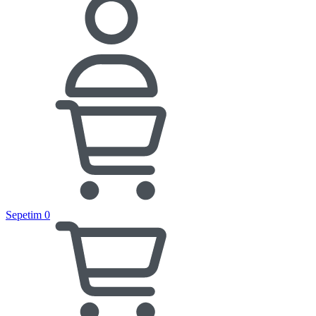
Sepetim
0