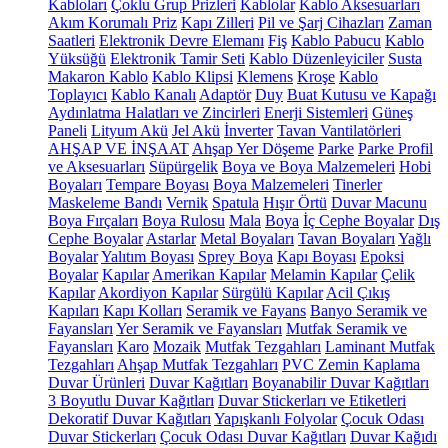
Kabloları
Çoklu Grup Prizleri
Kablolar
Kablo Aksesuarları
Akım Korumalı Priz
Kapı Zilleri
Pil ve Şarj Cihazları
Zaman
Saatleri
Elektronik Devre Elemanı
Fiş
Kablo Pabucu
Kablo
Yüksüğü
Elektronik Tamir Seti
Kablo Düzenleyiciler
Susta
Makaron Kablo
Kablo Klipsi
Klemens
Kroşe
Kablo
Toplayıcı
Kablo Kanalı
Adaptör
Duy
Buat Kutusu ve Kapağı
Aydınlatma Halatları ve Zincirleri
Enerji Sistemleri
Güneş
Paneli
Lityum Akü
Jel Akü
İnverter
Tavan Vantilatörleri
AHŞAP VE İNŞAAT
Ahşap Yer Döşeme
Parke
Parke Profil
ve Aksesuarları
Süpürgelik
Boya ve Boya Malzemeleri
Hobi
Boyaları
Tempare Boyası
Boya Malzemeleri
Tinerler
Maskeleme Bandı
Vernik
Spatula
Hışır Örtü
Duvar Macunu
Boya Fırçaları
Boya Rulosu
Mala
Boya
İç Cephe Boyalar
Dış
Cephe Boyalar
Astarlar
Metal Boyaları
Tavan Boyaları
Yağlı
Boyalar
Yalıtım Boyası
Sprey Boya
Kapı Boyası
Epoksi
Boyalar
Kapılar
Amerikan Kapılar
Melamin Kapılar
Çelik
Kapılar
Akordiyon Kapılar
Sürgülü Kapılar
Acil Çıkış
Kapıları
Kapı Kolları
Seramik ve Fayans
Banyo Seramik ve
Fayansları
Yer Seramik ve Fayansları
Mutfak Seramik ve
Fayansları
Karo
Mozaik
Mutfak Tezgahları
Laminant Mutfak
Tezgahları
Ahşap Mutfak Tezgahları
PVC Zemin Kaplama
Duvar Ürünleri
Duvar Kağıtları
Boyanabilir Duvar Kağıtları
3 Boyutlu Duvar Kağıtları
Duvar Stickerları ve Etiketleri
Dekoratif Duvar Kağıtları
Yapışkanlı Folyolar
Çocuk Odası
Duvar Stickerları
Çocuk Odası Duvar Kağıtları
Duvar Kağıdı