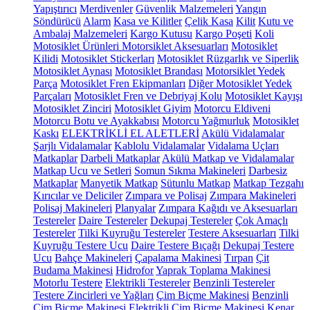
Yapıştırıcı
Merdivenler
Güvenlik Malzemeleri
Yangın
Söndürücü
Alarm
Kasa ve Kilitler
Çelik Kasa
Kilit
Kutu ve
Ambalaj Malzemeleri
Kargo Kutusu
Kargo Poşeti
Koli
Motosiklet Ürünleri
Motorsiklet Aksesuarları
Motosiklet
Kilidi
Motosiklet Stickerları
Motosiklet Rüzgarlık ve Siperlik
Motosiklet Aynası
Motosiklet Brandası
Motorsiklet Yedek
Parça
Motosiklet Fren Ekipmanları
Diğer Motosiklet Yedek
Parçaları
Motosiklet Fren ve Debriyaj Kolu
Motosiklet Kayışı
Motosiklet Zinciri
Motosiklet Giyim
Motorcu Eldiveni
Motorcu Botu ve Ayakkabısı
Motorcu Yağmurluk
Motosiklet
Kaskı
ELEKTRİKLİ EL ALETLERİ
Akülü Vidalamalar
Şarjlı Vidalamalar
Kablolu Vidalamalar
Vidalama Uçları
Matkaplar
Darbeli Matkaplar
Akülü Matkap ve Vidalamalar
Matkap Ucu ve Setleri
Somun Sıkma Makineleri
Darbesiz
Matkaplar
Manyetik Matkap
Sütunlu Matkap
Matkap Tezgahı
Kırıcılar ve Deliciler
Zımpara ve Polisaj
Zımpara Makineleri
Polisaj Makineleri
Planyalar
Zımpara Kağıdı ve Aksesuarları
Testereler
Daire Testereler
Dekupaj Testereler
Çok Amaçlı
Testereler
Tilki Kuyruğu Testereler
Testere Aksesuarları
Tilki
Kuyruğu Testere Ucu
Daire Testere Bıçağı
Dekupaj Testere
Ucu
Bahçe Makineleri
Çapalama Makinesi
Tırpan
Çit
Budama Makinesi
Hidrofor
Yaprak Toplama Makinesi
Motorlu Testere
Elektrikli Testereler
Benzinli Testereler
Testere Zincirleri ve Yağları
Çim Biçme Makinesi
Benzinli
Çim Biçme Makinesi
Elektrikli Çim Biçme Makinesi
Kenar