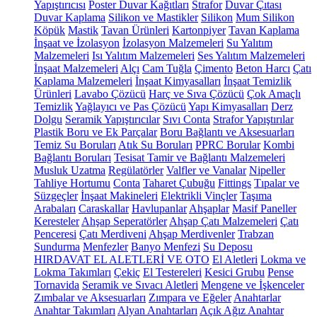
Yapıştırıcısı
Poster Duvar Kağıtları
Strafor
Duvar Çıtası
Duvar Kaplama
Silikon ve Mastikler
Silikon
Mum Silikon
Köpük
Mastik
Tavan Ürünleri
Kartonpiyer
Tavan Kaplama
İnşaat ve İzolasyon
İzolasyon Malzemeleri
Su Yalıtım
Malzemeleri
Isı Yalıtım Malzemeleri
Ses Yalıtım Malzemeleri
İnşaat Malzemeleri
Alçı
Cam Tuğla
Çimento
Beton Harcı
Çatı
Kaplama Malzemeleri
İnşaat Kimyasalları
İnşaat Temizlik
Ürünleri
Lavabo Çözücü
Harç ve Sıva Çözücü
Çok Amaçlı
Temizlik
Yağlayıcı ve Pas Çözücü
Yapı Kimyasalları
Derz
Dolgu
Seramik Yapıştırıcılar
Sıvı Conta
Strafor Yapıştırılar
Plastik Boru ve Ek Parçalar
Boru Bağlantı ve Aksesuarları
Temiz Su Boruları
Atık Su Boruları
PPRC Borular
Kombi
Bağlantı Boruları
Tesisat Tamir ve Bağlantı Malzemeleri
Musluk Uzatma
Regülatörler
Valfler ve Vanalar
Nipeller
Tahliye Hortumu
Conta
Taharet Çubuğu
Fittings
Tıpalar ve
Süzgeçler
İnşaat Makineleri
Elektrikli Vinçler
Taşıma
Arabaları
Caraskallar
Havlupanlar
Ahşaplar
Masif Paneller
Keresteler
Ahşap Seperatörler
Ahşap Çatı Malzemeleri
Çatı
Penceresi
Çatı Merdiveni
Ahşap Merdivenler
Trabzan
Sundurma
Menfezler
Banyo Menfezi
Su Deposu
HIRDAVAT EL ALETLERİ VE OTO
El Aletleri
Lokma ve
Lokma Takımları
Çekiç
El Testereleri
Kesici Grubu
Pense
Tornavida
Seramik ve Sıvacı Aletleri
Mengene ve İşkenceler
Zımbalar ve Aksesuarları
Zımpara ve Eğeler
Anahtarlar
Anahtar Takımları
Alyan Anahtarları
Açık Ağız Anahtar