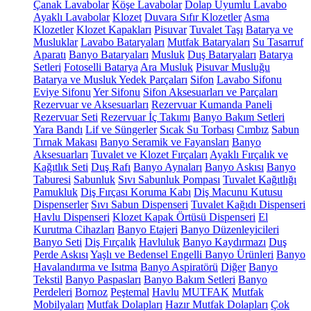
Çanak Lavabolar
Köşe Lavabolar
Dolap Uyumlu Lavabo
Ayaklı Lavabolar
Klozet
Duvara Sıfır Klozetler
Asma
Klozetler
Klozet Kapakları
Pisuvar
Tuvalet Taşı
Batarya ve
Musluklar
Lavabo Bataryaları
Mutfak Bataryaları
Su Tasarruf
Aparatı
Banyo Bataryaları
Musluk
Duş Bataryaları
Batarya
Setleri
Fotoselli Batarya
Ara Musluk
Pisuvar Musluğu
Batarya ve Musluk Yedek Parçaları
Sifon
Lavabo Sifonu
Eviye Sifonu
Yer Sifonu
Sifon Aksesuarları ve Parçaları
Rezervuar ve Aksesuarları
Rezervuar Kumanda Paneli
Rezervuar Seti
Rezervuar İç Takımı
Banyo Bakım Setleri
Yara Bandı
Lif ve Süngerler
Sıcak Su Torbası
Cımbız
Sabun
Tırnak Makası
Banyo Seramik ve Fayansları
Banyo
Aksesuarları
Tuvalet ve Klozet Fırçaları
Ayaklı Fırçalık ve
Kağıtlık Seti
Duş Rafı
Banyo Aynaları
Banyo Askısı
Banyo
Taburesi
Sabunluk
Sıvı Sabunluk Pompası
Tuvalet Kağıtlığı
Pamukluk
Diş Fırçası Koruma Kabı
Diş Macunu Kutusu
Dispenserler
Sıvı Sabun Dispenseri
Tuvalet Kağıdı Dispenseri
Havlu Dispenseri
Klozet Kapak Örtüsü Dispenseri
El
Kurutma Cihazları
Banyo Etajeri
Banyo Düzenleyicileri
Banyo Seti
Diş Fırçalık
Havluluk
Banyo Kaydırmazı
Duş
Perde Askısı
Yaşlı ve Bedensel Engelli Banyo Ürünleri
Banyo
Havalandırma ve Isıtma
Banyo Aspiratörü
Diğer
Banyo
Tekstil
Banyo Paspasları
Banyo Bakım Setleri
Banyo
Perdeleri
Bornoz
Peştemal
Havlu
MUTFAK
Mutfak
Mobilyaları
Mutfak Dolapları
Hazır Mutfak Dolapları
Çok