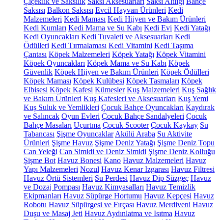
Çiçeklik ve Saksılık
Saksı Aksesuarları
Saksı Altlığı
Bahçe
Saksısı
Balkon Saksısı
Evcil Hayvan Ürünleri
Kedi
Malzemeleri
Kedi Maması
Kedi Hijyen ve Bakım Ürünleri
Kedi Kumları
Kedi Mama ve Su Kabı
Kedi Evi
Kedi Yatağı
Kedi Oyuncakları
Kedi Tuvaleti ve Aksesuarları
Kedi
Ödülleri
Kedi Tırmalaması
Kedi Vitamini
Kedi Taşıma
Çantası
Köpek Malzemeleri
Köpek Yatağı
Köpek Vitamini
Köpek Oyuncakları
Köpek Mama ve Su Kabı
Köpek
Güvenlik
Köpek Hijyen ve Bakım Ürünleri
Köpek Ödülleri
Köpek Maması
Köpek Kulübesi
Köpek Tasmaları
Köpek
Elbisesi
Köpek Kafesi
Kümesler
Kuş Malzemeleri
Kuş Sağlık
ve Bakım Ürünleri
Kuş Kafesleri ve Aksesuarları
Kuş Yemi
Kuş Suluk ve Yemlikleri
Çocuk Bahçe Oyuncakları
Kaydırak
ve Salıncak
Oyun Evleri
Çocuk Bahçe Sandalyeleri
Çocuk
Bahçe Masaları
Uçurtma
Çocuk Scooter
Çocuk Kaykay
Su
Tabancası
Şişme Oyuncaklar
Akülü Araba
Su Aktivite
Ürünleri
Şişme Havuz
Şişme Deniz Yatağı
Şişme Deniz Topu
Can Yeleği
Can Simidi ve Deniz Simidi
Şişme Deniz Kolluğu
Şişme Bot
Havuz Bonesi
Kano
Havuz Malzemeleri
Havuz
Yapı Malzemeleri
Nozul
Havuz Kenar Izgarası
Havuz Filtresi
Havuz Örtü Sistemleri
Su Perdesi
Havuz Dip Süzgeç
Havuz
ve Dozaj Pompası
Havuz Kimyasalları
Havuz Temizlik
Ekipmanları
Havuz Süpürge Hortumu
Havuz Kepçesi
Havuz
Robotu
Havuz Süpürgesi ve Fırçası
Havuz Merdiveni
Havuz
Duşu ve Masaj Jeti
Havuz Aydınlatma ve Isıtma
Havuz