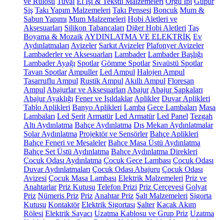
ve Rulosu
Tuval
El İşi & Tekstil Malzemeleri
Örgü İpi
Güpür
Şiş
Takı Yapım Malzemeleri
Takı Pensesi
Boncuk
Mum &
Sabun Yapımı
Mum Malzemeleri
Hobi Aletleri ve
Aksesuarları
Silikon Tabancaları
Diğer Hobi Aletleri
Taş
Boyama & Mozaik
AYDINLATMA VE ELEKTRİK
Ev
Aydınlatmaları
Avizeler
Sarkıt Avizeler
Plafonyer Avizeler
Lambaderler ve Aksesuarları
Lambader
Lambader Başlığı
Lambader Ayağı
Spotlar
Gömme Spotlar
Sıvaüstü Spotlar
Tavan Spotlar
Ampuller
Led Ampul
Halojen Ampul
Tasarruflu Ampul
Rustik Ampul
Akıllı Ampul
Floresan
Ampul
Abajurlar ve Aksesuarları
Abajur
Abajur Şapkaları
Abajur Ayaklığı
Fener ve Işıldaklar
Aplikler
Duvar Aplikleri
Tablo Aplikleri
Banyo Aplikleri
Lamba
Gece Lambaları
Masa
Lambaları
Led Şerit
Armatür
Led Armatür
Led Panel
Tezgah
Altı Aydınlatma
Bahçe Aydınlatma
Dış Mekan Aydınlatmalar
Solar Aydınlatma
Projektör ve Sensörler
Bahçe Aplikleri
Bahçe Feneri ve Meşaleler
Bahçe Masa Üstü Aydınlatma
Bahçe Set Üstü Aydınlatma
Bahçe Aydınlatma Direkleri
Çocuk Odası Aydınlatma
Çocuk Gece Lambası
Çocuk Odası
Duvar Aydınlatmaları
Çocuk Odası Abajuru
Çocuk Odası
Avizesi
Çocuk Masa Lambası
Elektrik Malzemeleri
Priz ve
Anahtarlar
Priz Kutusu
Telefon Prizi
Priz Çerçevesi
Golyat
Priz
Nümeris Priz
Priz
Anahtar Priz
Şalt Malzemeleri
Sigorta
Kutusu
Kontaktör
Elektrik Sigortası
Şalter
Kaçak Akım
Rölesi
Elektrik Sayacı
Uzatma Kablosu ve Grup Priz
Uzatma