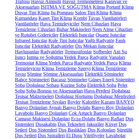
Trafosu
Havuz Ampulü
Havuz Termometresi
Karavan ve
Aksesuarları
ISITMA VE SOĞUTMA
Klima
Portatif Klima
Duvar Tipi Klima
Isı Pompası
Salon Tipi Klima
Klima
Kumandası
Kaset Tipi Klima
Kombi
Tavan Vantilatörleri
Vantilatörler
Hava Temizleyiciler
Nem Cihazları
Hava
Temizleme Cihazları
Buhar Makineleri
Nem Alma Cihazları
ve Rutubet Gidericiler
Elektrikli Isıtıcılar
Quartz Isıtıcılar
Infrared Isıtıcılar
Kule Tipi Isıtıcılar
Yağlı Radyatör
Fanlı
Isıtıcılar
Elektrikli Radyatörler
Dış Mekan Isıtıcılar
Havlupanlar
Radyatörler
Termosifonlar
Şofbenler
Ani Su
Isıtıcı
Isıtma ve Soğutma Yedek Parça
Radyatör Vanaları
Termostat
Klima Yedek Parça
Radyatör Yedek Parça
Klima
Temizleyicisi
Klima Temizleme Spreyi
Klima Temizleme
Sıvısı
Şömine
Şömine Aksesuarları
Elektrikli Şömineler
Bahçe Şömineleri
Bacasız Şömineler
Güneş Enerji Sistemleri
Soba
Doğalgaz Sobası
Kuzine Soba
Elektrikli Soba
Pelet
Soba
Soba Borusu ve Aksesuarları
Hava Perdesi
Doğalgaz
Tesisat Malzemeleri
Doğalgaz Hortumu
Doğalgaz Menfezleri
Tesisat Temizleme Sıvıları
Boyler
Kalorifer Kazanı
BANYO
Banyo Dolapları
Aynalı Banyo Dolabı
Banyo Boy Dolapları
Lavabolu Banyo Dolapları
Çok Amaçlı Banyo Dolapları
Çamaşır Makinesi Dolapları
Ecza Dolabı
Banyo Rafları
Duş
Sistemleri
Duşakabin
Duş Tekneleri
Jakuziler
Küvet
Duş
Setleri
Duş Sistemleri
Duş Başlıkları
Duş Kolonları
Sürgülü
Duş Setleri
Duş Spiralleri
El Duşu
Vitrifiyeler
Lavabolar