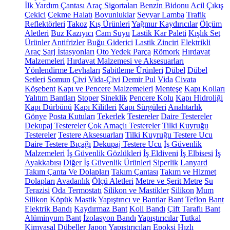
İlk Yardım Çantası
Araç Sigortaları
Benzin Bidonu
Acil Çıkış
Çekici
Çekme Halatı
Boyunluklar
Seyyar Lamba
Trafik
Reflektörleri
Takoz
Kış Ürünleri
Yağmur Kaydırıcılar
Ölçüm
Aletleri
Buz Kazıyıcı
Cam Suyu
Lastik Kar Paleti
Kışlık Set
Ürünler
Antifrizler
Buğu Giderici
Lastik Zinciri
Elektrikli
Araç Şarj İstasyonları
Oto Yedek Parça
Römork
Hırdavat
Malzemeleri
Hırdavat Malzemesi ve Aksesuarları
Yönlendirme Levhaları
Sabitleme Ürünleri
Dübel
Dübel
Setleri
Somun
Çivi
Vida-Çivi
Demir Pul
Vida
Civata
Köşebent
Kapı ve Pencere Malzemeleri
Menteşe
Kapı Kolları
Yalıtım Bantları
Stoper
Sineklik
Pencere Kolu
Kapı Hidroliği
Kapı Dürbünü
Kapı Kilitleri
Kapı Sürgüleri
Anahtarlık
Gönye
Posta Kutuları
Tekerlek
Testereler
Daire Testereler
Dekupaj Testereler
Çok Amaçlı Testereler
Tilki Kuyruğu
Testereler
Testere Aksesuarları
Tilki Kuyruğu Testere Ucu
Daire Testere Bıçağı
Dekupaj Testere Ucu
İş Güvenlik
Malzemeleri
İş Güvenlik Gözlükleri
İş Eldiveni
İş Elbisesi
İş
Ayakkabısı
Diğer İş Güvenlik Ürünleri
Siperlik
Lanyard
Takım Çanta Ve Dolapları
Takım Çantası
Takım ve Hizmet
Dolapları
Avadanlık
Ölçü Aletleri
Metre ve Şerit Metre
Su
Terazisi
Oda Termostatı
Silikon ve Mastikler
Silikon
Mum
Silikon
Köpük
Mastik
Yapıştırıcı ve Bantlar
Bant
Teflon Bant
Elektrik Bandı
Kaydırmaz Bant
Koli Bandı
Çift Taraflı Bant
Alüminyum Bant
İzolasyon Bandı
Yapıştırıcılar
Tutkal
Kimyasal Dübeller
Japon Yapıştırıcıları
Epoksi
Hızlı