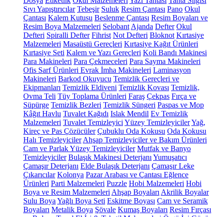
Dosya
Etiketlik
Okul Malzemeleri
Yazı Tahtası
Tahta Silgisi
Sıvı Yapıştırıcılar
Tebeşir
Suluk
Resim Çantası
Pano
Okul
Çantası
Kalem Kutusu
Beslenme Çantası
Resim Boyaları ve
Resim Boya Malzemeleri
Selobant
Ajanda
Defter
Okul
Defteri
Spiralli Defter
Fihrist
Not Defteri
Bloknot
Kırtasiye
Malzemeleri
Masaüstü Gereçleri
Kırtasiye Kağıt Ürünleri
Kırtasiye Seti
Kalem ve Yazı Gereçleri
Koli Bandı Makinesi
Para Makineleri
Para Çekmeceleri
Para Sayma Makineleri
Ofis Sarf Ürünleri
Evrak İmha Makineleri
Laminasyon
Makineleri
Barkod Okuyucu
Temizlik Gereçleri ve
Ekipmanları
Temizlik Eldiveni
Temizlik Kovası
Temizlik,
Ovma Teli
Tüy Toplama Ürünleri
Faraş
Çekpas
Fırça ve
Süpürge
Temizlik Bezleri
Temizlik Süngeri
Paspas ve Mop
Kâğıt Havlu
Tuvalet Kağıdı
Islak Mendil
Ev Temizlik
Malzemeleri
Tuvalet Temizleyici
Yüzey Temizleyiciler
Yağ,
Kireç ve Pas Çözücüler
Çubuklu Oda Kokusu
Oda Kokusu
Halı Temizleyiciler
Ahşap Temizleyiciler ve Bakım Ürünleri
Cam ve Parlak Yüzey Temizleyiciler
Mutfak ve Banyo
Temizleyiciler
Bulaşık Makinesi Deterjanı
Yumuşatıcı
Çamaşır Deterjanı
Elde Bulaşık Deterjanı
Çamaşır Leke
Çıkarıcılar
Kolonya
Pazar Arabası ve Çantası
Eğlence
Ürünleri
Parti Malzemeleri
Puzzle
Hobi Malzemeleri
Hobi
Boya ve Resim Malzemeleri
Ahşap Boyaları
Akrilik Boyalar
Sulu Boya
Yağlı Boya Seti
Eskitme Boyası
Cam ve Seramik
Boyaları
Metalik Boya
Şövale
Kumaş Boyaları
Resim Fırçası