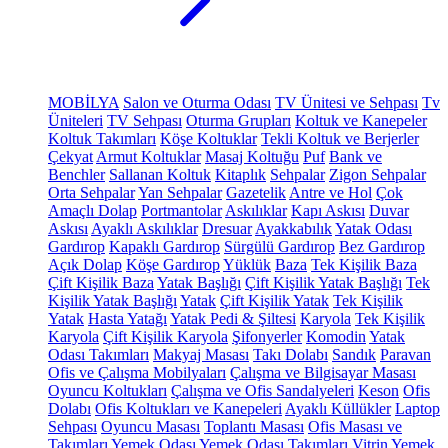
MOBİLYA
Salon ve Oturma Odası
TV Ünitesi ve Sehpası
Tv
Üniteleri
TV Sehpası
Oturma Grupları
Koltuk ve Kanepeler
Koltuk Takımları
Köşe Koltuklar
Tekli Koltuk ve Berjerler
Çekyat
Armut Koltuklar
Masaj Koltuğu
Puf
Bank ve
Benchler
Sallanan Koltuk
Kitaplık
Sehpalar
Zigon Sehpalar
Orta Sehpalar
Yan Sehpalar
Gazetelik
Antre ve Hol
Çok
Amaçlı Dolap
Portmantolar
Askılıklar
Kapı Askısı
Duvar
Askısı
Ayaklı Askılıklar
Dresuar
Ayakkabılık
Yatak Odası
Gardırop
Kapaklı Gardırop
Sürgülü Gardırop
Bez Gardırop
Açık Dolap
Köşe Gardırop
Yüklük
Baza
Tek Kişilik Baza
Çift Kişilik Baza
Yatak Başlığı
Çift Kişilik Yatak Başlığı
Tek
Kişilik Yatak Başlığı
Yatak
Çift Kişilik Yatak
Tek Kişilik
Yatak
Hasta Yatağı
Yatak Pedi & Şiltesi
Karyola
Tek Kişilik
Karyola
Çift Kişilik Karyola
Şifonyerler
Komodin
Yatak
Odası Takımları
Makyaj Masası
Takı Dolabı
Sandık
Paravan
Ofis ve Çalışma Mobilyaları
Çalışma ve Bilgisayar Masası
Oyuncu Koltukları
Çalışma ve Ofis Sandalyeleri
Keson
Ofis
Dolabı
Ofis Koltukları ve Kanepeleri
Ayaklı Küllükler
Laptop
Sehpası
Oyuncu Masası
Toplantı Masası
Ofis Masası ve
Takımları
Yemek Odası
Yemek Odası Takımları
Vitrin
Yemek