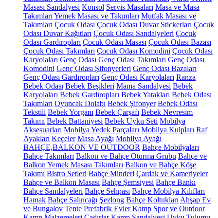
Masası Sandalyesi
Konsol
Servis Masaları
Masa ve Masa
Takımları
Yemek Masası ve Takımları
Mutfak Masası ve
Takımları
Çocuk Odası
Çocuk Odası Duvar Stickerları
Çocuk
Odası Duvar Kağıtları
Çocuk Odası Sandalyeleri
Çocuk
Odası Gardıropları
Çocuk Odası Masası
Çocuk Odası Bazası
Çocuk Odası Takımları
Çocuk Odası Komodini
Çocuk Odası
Karyolaları
Genç Odası
Genç Odası Takımları
Genç Odası
Komodini
Genç Odası Şifonyerleri
Genç Odası Bazaları
Genç Odası Gardıropları
Genç Odası Karyolaları
Ranza
Bebek Odası
Bebek Beşikleri
Mama Sandalyesi
Bebek
Karyolaları
Bebek Gardıropları
Bebek Yatakları
Bebek Odası
Takımları
Oyuncak Dolabı
Bebek Şifonyer
Bebek Odası
Tekstili
Bebek Yorganı
Bebek Çarşafı
Bebek Nevresim
Takımı
Bebek Battaniyesi
Bebek Uyku Seti
Mobilya
Aksesuarları
Mobilya Yedek Parçaları
Mobilya Kulpları
Raf
Ayakları
Keçeler
Masa Ayağı
Mobilya Ayağı
BAHÇE,BALKON VE OUTDOOR
Bahçe Mobilyaları
Bahçe Takımları
Balkon ve Bahçe Oturma Grubu
Bahçe ve
Balkon Yemek Masası Takımları
Balkon ve Bahçe Köşe
Takımı
Bistro Setleri
Bahçe Minderi
Çardak ve Kameriyeler
Bahçe ve Balkon Masası
Bahçe Şemsiyesi
Bahçe Bankı
Bahçe Sandalyeleri
Bahçe Sehpası
Bahçe Mobilya Kılıfları
Hamak
Bahçe Salıncağı
Şezlong
Bahçe Koltukları
Ahşap Ev
ve Bungalov
Tente
Prefabrik Evler
Kamp Spor ve Outdoor
Kamp Malzemeleri
Çadırlar
Kamp Sandalyesi
Uyku Tulumu