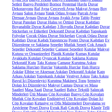
Setleri
Banyo Perdeleri
Bornoz
Peştemal
Havlu
Duvar
Dekorasyonu
Raf
Ayna
Çerçeveli Ayna
Makyaj Aynası
Boy
Aynası
Salon Aynası
Yatak Odası Aynası
Parçalı Ayna
Dresuar Aynası
Duvar Aynası
Ayaklı Ayna
Tablo
Poster
Duvar Panoları
Duvar Halısı ve Örtüsü
Duvar Kağıtları
Boyanabilir Duvar Kağıtları
3 Boyutlu Duvar Kağıtları
Duvar
Stickerları ve Etiketleri
Dekoratif Duvar Kağıtları
Yapışkanlı
Folyolar
Çocuk Odası Duvar Stickerları
Çocuk Odası Duvar
Kağıtları
Duvar Kağıdı Yapıştırıcısı
Poster Duvar Kağıtları
Ev
Düzenleme ve Saklama
Sepetler
Mutfak Sepeti
Çok Amaçlı
Sepetler
Dekoratif Sepetler
Çamaşır Sepetleri
Kutular
Makyaj
Kutusu ve Organizerleri
Plastik Kutular
Kumaş Kutular
Ayakkabı Kutuları
Oyuncak Kutuları
Saklama Kutusu
Dekoratif Kutu
Takı Kutusu
Çamaşır Kurutma Askısı
Saklama Hurçları
Hurçlar
Vakumlu Hurçlar
Halı Hurcu
Askılar
Elbise ve Aksesuar Askıları
Dekoratif Askılar
Kapı
Arkası Askıları
Yapışkanlı Askılar
Vestiyer Askısı
Takı Askısı
Bavul İçi Düzenleyici
Kurutma Makinesi Topu
Şemsiye
Dolap İçi Düzenleyici
Makyaj Çantası
Duvar ve Masa
Saatleri
Masa Saati
Duvar Saatleri
Bahçe Tekstili
Salıncak
Minderleri
Ütü Masası
Çöp Kovaları
Banyo Çöp Kovaları
Mutfak Çöp Kovaları
Endüstriyel Çöp Kovaları
Dolap İçi
Çöp Kovaları
Kırtasiye ve Ofis Malzemeleri
Dosyalama ve
Arşivleme
Poşet Dosya
Evrak Rafı
Çıtçıtlı Dosya
Klasör
Telli