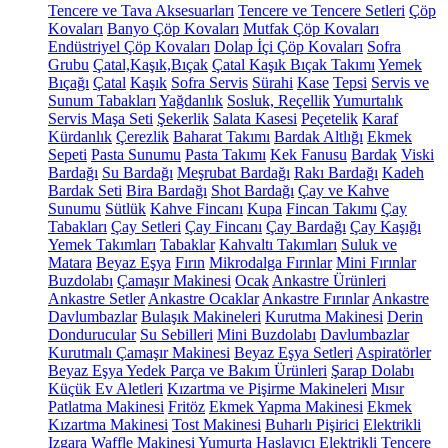
Tencere ve Tava Aksesuarları
Tencere ve Tencere Setleri
Çöp
Kovaları
Banyo Çöp Kovaları
Mutfak Çöp Kovaları
Endüstriyel Çöp Kovaları
Dolap İçi Çöp Kovaları
Sofra
Grubu
Çatal,Kaşık,Bıçak
Çatal Kaşık Bıçak Takımı
Yemek
Bıçağı
Çatal
Kaşık
Sofra Servis
Sürahi
Kase
Tepsi
Servis ve
Sunum Tabakları
Yağdanlık
Sosluk, Reçellik
Yumurtalık
Servis Maşa Seti
Şekerlik
Salata Kasesi
Peçetelik
Karaf
Kürdanlık
Çerezlik
Baharat Takımı
Bardak Altlığı
Ekmek
Sepeti
Pasta Sunumu
Pasta Takımı
Kek Fanusu
Bardak
Viski
Bardağı
Su Bardağı
Meşrubat Bardağı
Rakı Bardağı
Kadeh
Bardak Seti
Bira Bardağı
Shot Bardağı
Çay ve Kahve
Sunumu
Sütlük
Kahve Fincanı
Kupa
Fincan Takımı
Çay
Tabakları
Çay Setleri
Çay Fincanı
Çay Bardağı
Çay Kaşığı
Yemek Takımları
Tabaklar
Kahvaltı Takımları
Suluk ve
Matara
Beyaz Eşya
Fırın
Mikrodalga Fırınlar
Mini Fırınlar
Buzdolabı
Çamaşır Makinesi
Ocak
Ankastre Ürünleri
Ankastre Setler
Ankastre Ocaklar
Ankastre Fırınlar
Ankastre
Davlumbazlar
Bulaşık Makineleri
Kurutma Makinesi
Derin
Dondurucular
Su Sebilleri
Mini Buzdolabı
Davlumbazlar
Kurutmalı Çamaşır Makinesi
Beyaz Eşya Setleri
Aspiratörler
Beyaz Eşya Yedek Parça ve Bakım Ürünleri
Şarap Dolabı
Küçük Ev Aletleri
Kızartma ve Pişirme Makineleri
Mısır
Patlatma Makinesi
Fritöz
Ekmek Yapma Makinesi
Ekmek
Kızartma Makinesi
Tost Makinesi
Buharlı Pişirici
Elektrikli
Izgara
Waffle Makinesi
Yumurta Haşlayıcı
Elektrikli Tencere