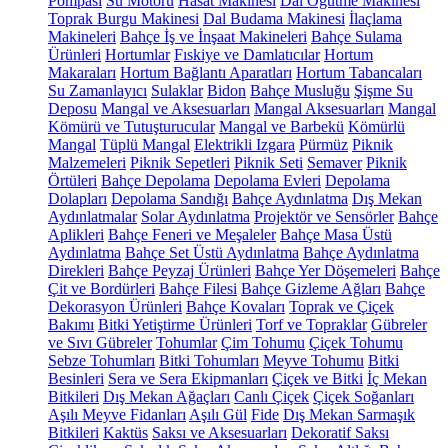
Pompası
Su Motoru
Hasat Makinesi
Dal Öğütme Makinesi
Toprak Burgu Makinesi
Dal Budama Makinesi
İlaçlama
Makineleri
Bahçe İş ve İnşaat Makineleri
Bahçe Sulama
Ürünleri
Hortumlar
Fıskiye ve Damlatıcılar
Hortum
Makaraları
Hortum Bağlantı Aparatları
Hortum Tabancaları
Su Zamanlayıcı
Sulaklar
Bidon
Bahçe Musluğu
Şişme Su
Deposu
Mangal ve Aksesuarları
Mangal Aksesuarları
Mangal
Kömürü ve Tutuşturucular
Mangal ve Barbekü
Kömürlü
Mangal
Tüplü Mangal
Elektrikli Izgara
Pürmüz
Piknik
Malzemeleri
Piknik Sepetleri
Piknik Seti
Semaver
Piknik
Örtüleri
Bahçe Depolama
Depolama Evleri
Depolama
Dolapları
Depolama Sandığı
Bahçe Aydınlatma
Dış Mekan
Aydınlatmalar
Solar Aydınlatma
Projektör ve Sensörler
Bahçe
Aplikleri
Bahçe Feneri ve Meşaleler
Bahçe Masa Üstü
Aydınlatma
Bahçe Set Üstü Aydınlatma
Bahçe Aydınlatma
Direkleri
Bahçe Peyzaj Ürünleri
Bahçe Yer Döşemeleri
Bahçe
Çit ve Bordürleri
Bahçe Filesi
Bahçe Gizleme Ağları
Bahçe
Dekorasyon Ürünleri
Bahçe Kovaları
Toprak ve Çiçek
Bakımı
Bitki Yetiştirme Ürünleri
Torf ve Topraklar
Gübreler
ve Sıvı Gübreler
Tohumlar
Çim Tohumu
Çiçek Tohumu
Sebze Tohumları
Bitki Tohumları
Meyve Tohumu
Bitki
Besinleri
Sera ve Sera Ekipmanları
Çiçek ve Bitki
İç Mekan
Bitkileri
Dış Mekan Ağaçları
Canlı Çiçek
Çiçek Soğanları
Aşılı Meyve Fidanları
Aşılı Gül
Fide
Dış Mekan Sarmaşık
Bitkileri
Kaktüs
Saksı ve Aksesuarları
Dekoratif Saksı