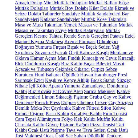
Amaçlı Dolap
Mini Mutfak Dolapları
Mutfak Rafları
Köşe
Mutfak Dolapları
Mutfak Boy Dolabı
Kiler Dolabı
Ekmek ve
Sebze Dolabı
Tabureler
Sandalye
Mutfak Sandalyeleri
Bar
Sandalyeleri
Katlanır Sandalyeler
Mutfak Köşe Takımları
Masa ve Masa Takımları
Yemek Masası ve Takımları
Mutfak
Masası ve Takımları
Eviye
Mutfak Bataryaları
Mutfak
Gereçleri
Kesme Tahtası
Rende
Servis Gereçleri
Patates Ezici
Manuel Kıyma Makinesi
Krema Pompası
Dilimleyici
Doğrayıcı
Yumurta Fırçası
Bıçak ve Bıçak Setleri
Yağ
Sıçratmaz
Soyucu, Oyacak
Ölçü Kabı ve Kaşığı
Merdane ve
Oklava
Hamur Açma Matı
Fındık Kıracağı ve Ceviz Kıracağı
Elek
Dondurma Kaşığı
Buz Kalıbı
Bıçak Bileyici Masat
Açacak ve Tirbuşon
Çekirdek Çıkarıcı
Çırpıcı
Sebze
Kurutucu
Huni
Baharat Öğütücü
Havan
Hamburger Presi
Sarımsak Ezici
Kaşık ve Kepçe Altlığı
Bıçak Standı
Süzgeç
Nihale
İçli Köfte Aparatı
Yumurta Zamanlayıcı
Dondurma
Kalıbı
Buz Kovası
Et Dövme Aleti
Sarma Makinesi
Kahve
Değirmenleri
Limon Sıkacağı
Pişirme Grubu
Çay ve Kahve
Demleme
French Press
Dripper
Chemex
Cezve
Çay Süzgeci
Demlik
Moka Pot
Çaydanlık
Kahve Filtresi
Sifon Kahve
Fırında Pişirme
Pasta Kalıbı
Kurabiye Kalıbı
Fırın Tepsisi
Cam Tepsi
Alüminyum Folyo
Kek Kalıbı
Muffin Kalıbı
Çikolata Kalıbı
Güveç
Pişirme Kağıdı
Pizza Tepsisi
Tart
Kalıbı
Ocak Üstü Pişirme
Tava ve Tava Setleri
Ocak Üstü
Tost Makinesi
Ocak Üstü Sac
Sahan
Düdüklü Tencere