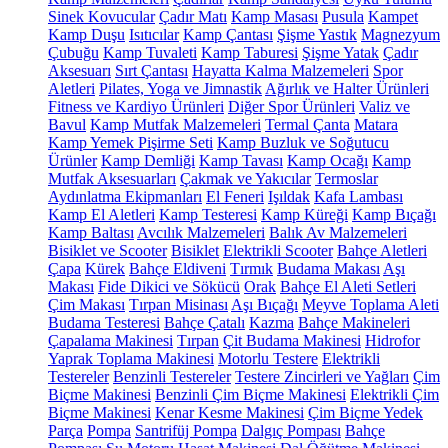
Sinek Kovucular
Çadır Matı
Kamp Masası
Pusula
Kampet
Kamp Duşu
Isıtıcılar
Kamp Çantası
Şişme Yastık
Magnezyum
Çubuğu
Kamp Tuvaleti
Kamp Taburesi
Şişme Yatak
Çadır
Aksesuarı
Sırt Çantası
Hayatta Kalma Malzemeleri
Spor
Aletleri
Pilates, Yoga ve Jimnastik
Ağırlık ve Halter Ürünleri
Fitness ve Kardiyo Ürünleri
Diğer Spor Ürünleri
Valiz ve
Bavul
Kamp Mutfak Malzemeleri
Termal Çanta
Matara
Kamp Yemek Pişirme Seti
Kamp Buzluk ve Soğutucu
Ürünler
Kamp Demliği
Kamp Tavası
Kamp Ocağı
Kamp
Mutfak Aksesuarları
Çakmak ve Yakıcılar
Termoslar
Aydınlatma Ekipmanları
El Feneri
Işıldak
Kafa Lambası
Kamp El Aletleri
Kamp Testeresi
Kamp Küreği
Kamp Bıçağı
Kamp Baltası
Avcılık Malzemeleri
Balık Av Malzemeleri
Bisiklet ve Scooter
Bisiklet
Elektrikli Scooter
Bahçe Aletleri
Çapa
Kürek
Bahçe Eldiveni
Tırmık
Budama Makası
Aşı
Makası
Fide Dikici ve Sökücü
Orak
Bahçe El Aleti Setleri
Çim Makası
Tırpan Misinası
Aşı Bıçağı
Meyve Toplama Aleti
Budama Testeresi
Bahçe Çatalı
Kazma
Bahçe Makineleri
Çapalama Makinesi
Tırpan
Çit Budama Makinesi
Hidrofor
Yaprak Toplama Makinesi
Motorlu Testere
Elektrikli
Testereler
Benzinli Testereler
Testere Zincirleri ve Yağları
Çim
Biçme Makinesi
Benzinli Çim Biçme Makinesi
Elektrikli Çim
Biçme Makinesi
Kenar Kesme Makinesi
Çim Biçme Yedek
Parça
Pompa
Santrifüj Pompa
Dalgıç Pompası
Bahçe