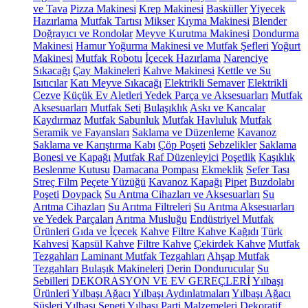
ve Tava
Pizza Makinesi
Krep Makinesi
Basküller
Yiyecek
Hazırlama
Mutfak Tartısı
Mikser
Kıyma Makinesi
Blender
Doğrayıcı ve Rondolar
Meyve Kurutma Makinesi
Dondurma
Makinesi
Hamur Yoğurma Makinesi ve Mutfak Şefleri
Yoğurt
Makinesi
Mutfak Robotu
İçecek Hazırlama
Narenciye
Sıkacağı
Çay Makineleri
Kahve Makinesi
Kettle ve Su
Isıtıcılar
Katı Meyve Sıkacağı
Elektrikli Semaver
Elektrikli
Cezve
Küçük Ev Aletleri Yedek Parça ve Aksesuarları
Mutfak
Aksesuarları
Mutfak Seti
Bulaşıklık
Askı ve Kancalar
Kaydırmaz
Mutfak Sabunluk
Mutfak Havluluk
Mutfak
Seramik ve Fayansları
Saklama ve Düzenleme
Kavanoz
Saklama ve Karıştırma Kabı
Çöp Poşeti
Sebzelikler
Saklama
Bonesi ve Kapağı
Mutfak Raf Düzenleyici
Poşetlik
Kaşıklık
Beslenme Kutusu
Damacana Pompası
Ekmeklik
Sefer Tası
Streç Film
Peçete Yüzüğü
Kavanoz Kapağı
Pipet
Buzdolabı
Poşeti
Doypack
Su Arıtma Cihazları ve Aksesuarları
Su
Arıtma Cihazları
Su Arıtma Filtreleri
Su Arıtma Aksesuarları
ve Yedek Parçaları
Arıtma Musluğu
Endüstriyel Mutfak
Ürünleri
Gıda ve İçecek
Kahve
Filtre Kahve Kağıdı
Türk
Kahvesi
Kapsül Kahve
Filtre Kahve
Çekirdek Kahve
Mutfak
Tezgahları
Laminant Mutfak Tezgahları
Ahşap Mutfak
Tezgahları
Bulaşık Makineleri
Derin Dondurucular
Su
Sebilleri
DEKORASYON VE EV GEREÇLERİ
Yılbaşı
Ürünleri
Yılbaşı Ağacı
Yılbaşı Aydınlatmaları
Yılbaşı Ağacı
Süsleri
Yılbaşı Sepeti
Yılbaşı Parti Malzemeleri
Dekoratif