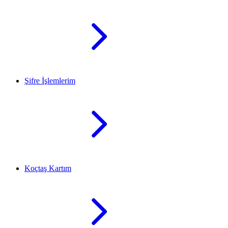
Şifre İşlemlerim
Koçtaş Kartım