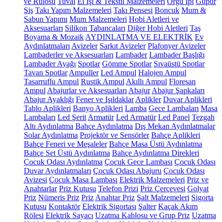
ve Rulosu
Tuval
El İşi & Tekstil Malzemeleri
Örgü İpi
Güpür
Şiş
Takı Yapım Malzemeleri
Takı Pensesi
Boncuk
Mum &
Sabun Yapımı
Mum Malzemeleri
Hobi Aletleri ve
Aksesuarları
Silikon Tabancaları
Diğer Hobi Aletleri
Taş
Boyama & Mozaik
AYDINLATMA VE ELEKTRİK
Ev
Aydınlatmaları
Avizeler
Sarkıt Avizeler
Plafonyer Avizeler
Lambaderler ve Aksesuarları
Lambader
Lambader Başlığı
Lambader Ayağı
Spotlar
Gömme Spotlar
Sıvaüstü Spotlar
Tavan Spotlar
Ampuller
Led Ampul
Halojen Ampul
Tasarruflu Ampul
Rustik Ampul
Akıllı Ampul
Floresan
Ampul
Abajurlar ve Aksesuarları
Abajur
Abajur Şapkaları
Abajur Ayaklığı
Fener ve Işıldaklar
Aplikler
Duvar Aplikleri
Tablo Aplikleri
Banyo Aplikleri
Lamba
Gece Lambaları
Masa
Lambaları
Led Şerit
Armatür
Led Armatür
Led Panel
Tezgah
Altı Aydınlatma
Bahçe Aydınlatma
Dış Mekan Aydınlatmalar
Solar Aydınlatma
Projektör ve Sensörler
Bahçe Aplikleri
Bahçe Feneri ve Meşaleler
Bahçe Masa Üstü Aydınlatma
Bahçe Set Üstü Aydınlatma
Bahçe Aydınlatma Direkleri
Çocuk Odası Aydınlatma
Çocuk Gece Lambası
Çocuk Odası
Duvar Aydınlatmaları
Çocuk Odası Abajuru
Çocuk Odası
Avizesi
Çocuk Masa Lambası
Elektrik Malzemeleri
Priz ve
Anahtarlar
Priz Kutusu
Telefon Prizi
Priz Çerçevesi
Golyat
Priz
Nümeris Priz
Priz
Anahtar Priz
Şalt Malzemeleri
Sigorta
Kutusu
Kontaktör
Elektrik Sigortası
Şalter
Kaçak Akım
Rölesi
Elektrik Sayacı
Uzatma Kablosu ve Grup Priz
Uzatma