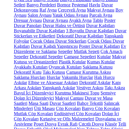
Setleri
Banyo Perdeleri
Bornoz
Peştemal
Havlu
Duvar
Dekorasyonu
Raf
Ayna
Çerçeveli Ayna
Makyaj Aynası
Boy
Aynası
Salon Aynası
Yatak Odası Aynası
Parçalı Ayna
Dresuar Aynası
Duvar Aynası
Ayaklı Ayna
Tablo
Poster
Duvar Panoları
Duvar Halısı ve Örtüsü
Duvar Kağıtları
Boyanabilir Duvar Kağıtları
3 Boyutlu Duvar Kağıtları
Duvar
Stickerları ve Etiketleri
Dekoratif Duvar Kağıtları
Yapışkanlı
Folyolar
Çocuk Odası Duvar Stickerları
Çocuk Odası Duvar
Kağıtları
Duvar Kağıdı Yapıştırıcısı
Poster Duvar Kağıtları
Ev
Düzenleme ve Saklama
Sepetler
Mutfak Sepeti
Çok Amaçlı
Sepetler
Dekoratif Sepetler
Çamaşır Sepetleri
Kutular
Makyaj
Kutusu ve Organizerleri
Plastik Kutular
Kumaş Kutular
Ayakkabı Kutuları
Oyuncak Kutuları
Saklama Kutusu
Dekoratif Kutu
Takı Kutusu
Çamaşır Kurutma Askısı
Saklama Hurçları
Hurçlar
Vakumlu Hurçlar
Halı Hurcu
Askılar
Elbise ve Aksesuar Askıları
Dekoratif Askılar
Kapı
Arkası Askıları
Yapışkanlı Askılar
Vestiyer Askısı
Takı Askısı
Bavul İçi Düzenleyici
Kurutma Makinesi Topu
Şemsiye
Dolap İçi Düzenleyici
Makyaj Çantası
Duvar ve Masa
Saatleri
Masa Saati
Duvar Saatleri
Bahçe Tekstili
Salıncak
Minderleri
Ütü Masası
Çöp Kovaları
Banyo Çöp Kovaları
Mutfak Çöp Kovaları
Endüstriyel Çöp Kovaları
Dolap İçi
Çöp Kovaları
Kırtasiye ve Ofis Malzemeleri
Dosyalama ve
Arşivleme
Poşet Dosya
Evrak Rafı
Çıtçıtlı Dosya
Klasör
Telli