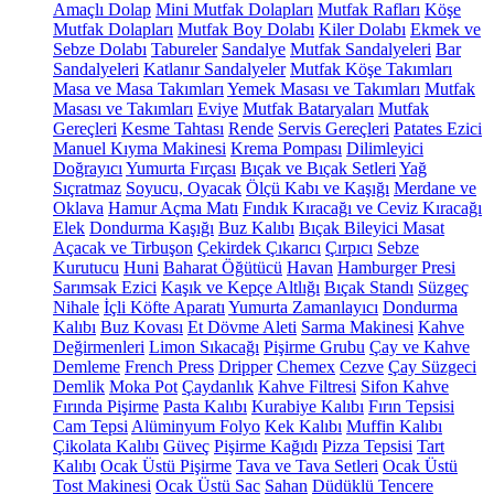
Amaçlı Dolap
Mini Mutfak Dolapları
Mutfak Rafları
Köşe
Mutfak Dolapları
Mutfak Boy Dolabı
Kiler Dolabı
Ekmek ve
Sebze Dolabı
Tabureler
Sandalye
Mutfak Sandalyeleri
Bar
Sandalyeleri
Katlanır Sandalyeler
Mutfak Köşe Takımları
Masa ve Masa Takımları
Yemek Masası ve Takımları
Mutfak
Masası ve Takımları
Eviye
Mutfak Bataryaları
Mutfak
Gereçleri
Kesme Tahtası
Rende
Servis Gereçleri
Patates Ezici
Manuel Kıyma Makinesi
Krema Pompası
Dilimleyici
Doğrayıcı
Yumurta Fırçası
Bıçak ve Bıçak Setleri
Yağ
Sıçratmaz
Soyucu, Oyacak
Ölçü Kabı ve Kaşığı
Merdane ve
Oklava
Hamur Açma Matı
Fındık Kıracağı ve Ceviz Kıracağı
Elek
Dondurma Kaşığı
Buz Kalıbı
Bıçak Bileyici Masat
Açacak ve Tirbuşon
Çekirdek Çıkarıcı
Çırpıcı
Sebze
Kurutucu
Huni
Baharat Öğütücü
Havan
Hamburger Presi
Sarımsak Ezici
Kaşık ve Kepçe Altlığı
Bıçak Standı
Süzgeç
Nihale
İçli Köfte Aparatı
Yumurta Zamanlayıcı
Dondurma
Kalıbı
Buz Kovası
Et Dövme Aleti
Sarma Makinesi
Kahve
Değirmenleri
Limon Sıkacağı
Pişirme Grubu
Çay ve Kahve
Demleme
French Press
Dripper
Chemex
Cezve
Çay Süzgeci
Demlik
Moka Pot
Çaydanlık
Kahve Filtresi
Sifon Kahve
Fırında Pişirme
Pasta Kalıbı
Kurabiye Kalıbı
Fırın Tepsisi
Cam Tepsi
Alüminyum Folyo
Kek Kalıbı
Muffin Kalıbı
Çikolata Kalıbı
Güveç
Pişirme Kağıdı
Pizza Tepsisi
Tart
Kalıbı
Ocak Üstü Pişirme
Tava ve Tava Setleri
Ocak Üstü
Tost Makinesi
Ocak Üstü Sac
Sahan
Düdüklü Tencere