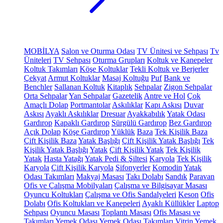
MOBİLYA
Salon ve Oturma Odası
TV Ünitesi ve Sehpası
Tv
Üniteleri
TV Sehpası
Oturma Grupları
Koltuk ve Kanepeler
Koltuk Takımları
Köşe Koltuklar
Tekli Koltuk ve Berjerler
Çekyat
Armut Koltuklar
Masaj Koltuğu
Puf
Bank ve
Benchler
Sallanan Koltuk
Kitaplık
Sehpalar
Zigon Sehpalar
Orta Sehpalar
Yan Sehpalar
Gazetelik
Antre ve Hol
Çok
Amaçlı Dolap
Portmantolar
Askılıklar
Kapı Askısı
Duvar
Askısı
Ayaklı Askılıklar
Dresuar
Ayakkabılık
Yatak Odası
Gardırop
Kapaklı Gardırop
Sürgülü Gardırop
Bez Gardırop
Açık Dolap
Köşe Gardırop
Yüklük
Baza
Tek Kişilik Baza
Çift Kişilik Baza
Yatak Başlığı
Çift Kişilik Yatak Başlığı
Tek
Kişilik Yatak Başlığı
Yatak
Çift Kişilik Yatak
Tek Kişilik
Yatak
Hasta Yatağı
Yatak Pedi & Şiltesi
Karyola
Tek Kişilik
Karyola
Çift Kişilik Karyola
Şifonyerler
Komodin
Yatak
Odası Takımları
Makyaj Masası
Takı Dolabı
Sandık
Paravan
Ofis ve Çalışma Mobilyaları
Çalışma ve Bilgisayar Masası
Oyuncu Koltukları
Çalışma ve Ofis Sandalyeleri
Keson
Ofis
Dolabı
Ofis Koltukları ve Kanepeleri
Ayaklı Küllükler
Laptop
Sehpası
Oyuncu Masası
Toplantı Masası
Ofis Masası ve
Takımları
Yemek Odası
Yemek Odası Takımları
Vitrin
Yemek