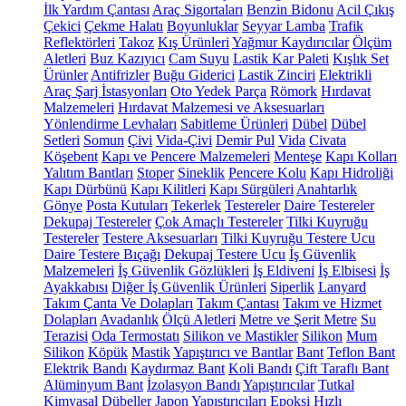
İlk Yardım Çantası
Araç Sigortaları
Benzin Bidonu
Acil Çıkış
Çekici
Çekme Halatı
Boyunluklar
Seyyar Lamba
Trafik
Reflektörleri
Takoz
Kış Ürünleri
Yağmur Kaydırıcılar
Ölçüm
Aletleri
Buz Kazıyıcı
Cam Suyu
Lastik Kar Paleti
Kışlık Set
Ürünler
Antifrizler
Buğu Giderici
Lastik Zinciri
Elektrikli
Araç Şarj İstasyonları
Oto Yedek Parça
Römork
Hırdavat
Malzemeleri
Hırdavat Malzemesi ve Aksesuarları
Yönlendirme Levhaları
Sabitleme Ürünleri
Dübel
Dübel
Setleri
Somun
Çivi
Vida-Çivi
Demir Pul
Vida
Civata
Köşebent
Kapı ve Pencere Malzemeleri
Menteşe
Kapı Kolları
Yalıtım Bantları
Stoper
Sineklik
Pencere Kolu
Kapı Hidroliği
Kapı Dürbünü
Kapı Kilitleri
Kapı Sürgüleri
Anahtarlık
Gönye
Posta Kutuları
Tekerlek
Testereler
Daire Testereler
Dekupaj Testereler
Çok Amaçlı Testereler
Tilki Kuyruğu
Testereler
Testere Aksesuarları
Tilki Kuyruğu Testere Ucu
Daire Testere Bıçağı
Dekupaj Testere Ucu
İş Güvenlik
Malzemeleri
İş Güvenlik Gözlükleri
İş Eldiveni
İş Elbisesi
İş
Ayakkabısı
Diğer İş Güvenlik Ürünleri
Siperlik
Lanyard
Takım Çanta Ve Dolapları
Takım Çantası
Takım ve Hizmet
Dolapları
Avadanlık
Ölçü Aletleri
Metre ve Şerit Metre
Su
Terazisi
Oda Termostatı
Silikon ve Mastikler
Silikon
Mum
Silikon
Köpük
Mastik
Yapıştırıcı ve Bantlar
Bant
Teflon Bant
Elektrik Bandı
Kaydırmaz Bant
Koli Bandı
Çift Taraflı Bant
Alüminyum Bant
İzolasyon Bandı
Yapıştırıcılar
Tutkal
Kimyasal Dübeller
Japon Yapıştırıcıları
Epoksi
Hızlı