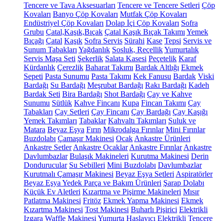
Tencere ve Tava Aksesuarları
Tencere ve Tencere Setleri
Çöp
Kovaları
Banyo Çöp Kovaları
Mutfak Çöp Kovaları
Endüstriyel Çöp Kovaları
Dolap İçi Çöp Kovaları
Sofra
Grubu
Çatal,Kaşık,Bıçak
Çatal Kaşık Bıçak Takımı
Yemek
Bıçağı
Çatal
Kaşık
Sofra Servis
Sürahi
Kase
Tepsi
Servis ve
Sunum Tabakları
Yağdanlık
Sosluk, Reçellik
Yumurtalık
Servis Maşa Seti
Şekerlik
Salata Kasesi
Peçetelik
Karaf
Kürdanlık
Çerezlik
Baharat Takımı
Bardak Altlığı
Ekmek
Sepeti
Pasta Sunumu
Pasta Takımı
Kek Fanusu
Bardak
Viski
Bardağı
Su Bardağı
Meşrubat Bardağı
Rakı Bardağı
Kadeh
Bardak Seti
Bira Bardağı
Shot Bardağı
Çay ve Kahve
Sunumu
Sütlük
Kahve Fincanı
Kupa
Fincan Takımı
Çay
Tabakları
Çay Setleri
Çay Fincanı
Çay Bardağı
Çay Kaşığı
Yemek Takımları
Tabaklar
Kahvaltı Takımları
Suluk ve
Matara
Beyaz Eşya
Fırın
Mikrodalga Fırınlar
Mini Fırınlar
Buzdolabı
Çamaşır Makinesi
Ocak
Ankastre Ürünleri
Ankastre Setler
Ankastre Ocaklar
Ankastre Fırınlar
Ankastre
Davlumbazlar
Bulaşık Makineleri
Kurutma Makinesi
Derin
Dondurucular
Su Sebilleri
Mini Buzdolabı
Davlumbazlar
Kurutmalı Çamaşır Makinesi
Beyaz Eşya Setleri
Aspiratörler
Beyaz Eşya Yedek Parça ve Bakım Ürünleri
Şarap Dolabı
Küçük Ev Aletleri
Kızartma ve Pişirme Makineleri
Mısır
Patlatma Makinesi
Fritöz
Ekmek Yapma Makinesi
Ekmek
Kızartma Makinesi
Tost Makinesi
Buharlı Pişirici
Elektrikli
Izgara
Waffle Makinesi
Yumurta Haşlayıcı
Elektrikli Tencere