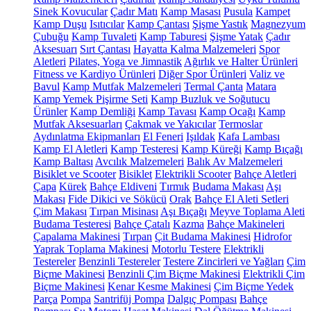
Sinek Kovucular
Çadır Matı
Kamp Masası
Pusula
Kampet
Kamp Duşu
Isıtıcılar
Kamp Çantası
Şişme Yastık
Magnezyum
Çubuğu
Kamp Tuvaleti
Kamp Taburesi
Şişme Yatak
Çadır
Aksesuarı
Sırt Çantası
Hayatta Kalma Malzemeleri
Spor
Aletleri
Pilates, Yoga ve Jimnastik
Ağırlık ve Halter Ürünleri
Fitness ve Kardiyo Ürünleri
Diğer Spor Ürünleri
Valiz ve
Bavul
Kamp Mutfak Malzemeleri
Termal Çanta
Matara
Kamp Yemek Pişirme Seti
Kamp Buzluk ve Soğutucu
Ürünler
Kamp Demliği
Kamp Tavası
Kamp Ocağı
Kamp
Mutfak Aksesuarları
Çakmak ve Yakıcılar
Termoslar
Aydınlatma Ekipmanları
El Feneri
Işıldak
Kafa Lambası
Kamp El Aletleri
Kamp Testeresi
Kamp Küreği
Kamp Bıçağı
Kamp Baltası
Avcılık Malzemeleri
Balık Av Malzemeleri
Bisiklet ve Scooter
Bisiklet
Elektrikli Scooter
Bahçe Aletleri
Çapa
Kürek
Bahçe Eldiveni
Tırmık
Budama Makası
Aşı
Makası
Fide Dikici ve Sökücü
Orak
Bahçe El Aleti Setleri
Çim Makası
Tırpan Misinası
Aşı Bıçağı
Meyve Toplama Aleti
Budama Testeresi
Bahçe Çatalı
Kazma
Bahçe Makineleri
Çapalama Makinesi
Tırpan
Çit Budama Makinesi
Hidrofor
Yaprak Toplama Makinesi
Motorlu Testere
Elektrikli
Testereler
Benzinli Testereler
Testere Zincirleri ve Yağları
Çim
Biçme Makinesi
Benzinli Çim Biçme Makinesi
Elektrikli Çim
Biçme Makinesi
Kenar Kesme Makinesi
Çim Biçme Yedek
Parça
Pompa
Santrifüj Pompa
Dalgıç Pompası
Bahçe