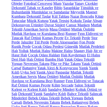
Objeler
Fotoğraf Çerçevesi
Mum
Vazolar
Yapay Çiçekler
Dekoratif Tabak ve Kaseler
Biblo
Şaraplıklar
Tütsülük ve
Buhurdanlık
Mumluklar ve Şamdanlar
Meyvelik
Magnet
Kumbara
Dekoratif Taşlar
Kül Tablası
Nazar Boncuğu
Kitap
Tutucular
Müzik Kutusu
Yatak Tepsisi
Kokulu Taşlar
Ahşap
Dekorasyon Ürünleri
Duvar Süsleri
Cansız Manken
Mutfak
Tekstili
Amerikan Servis
Masa Örtüleri
Mutfak Önlüğü
Mutfak Havlusu ve Kurulama Bezi
Runner
Fırın Eldiveni ve
Tutacak
Raf Örtüsü
Kumaş Peçete
Ev Tekstili
Perde
Stor
Perde
Jaluziler
Tül Perde
Perde Aksesuarları
Fon Perde
Rustik Perde
Çocuk Odası Perdesi
Güneşlik
Mutfak Perdeleri
Halı
Yolluk
Mutfak Halısı
Makine Halısı
Shaggy Halı
Jüt ve
Hasır Halı
Çocuk Odası Halıları
Halı Kaydırmazı
El Halısı
Deri Halı
Halı Örtüsü
Bambu Halı
Yatak Odası Tekstili
Yorgan
Nevresim Takımı
Pike ve Pike Takımı
Yatak Örtüsü
Çarşaf
Battaniye
Yatak Alezi & Koruyucusu
Yastık
Yastık
Kılıfı
Uyku Seti
Yastık Alezi
Paspaslar
Mutfak Tekstili
Amerikan Servis
Masa Örtüleri
Mutfak Önlüğü
Mutfak
Havlusu ve Kurulama Bezi
Runner
Fırın Eldiveni ve Tutacak
Raf Örtüsü
Kumaş Peçete
Kilim
Seccade
Salon Tekstili
Kırlent ve Kırlent Kılıfı
Sandalye Minderi
Koltuk Örtüsü ve
Şalı
Dekoratif Yastık
Sandalye Kılıfı
Bahçe Tekstili
Salıncak
Minderleri
Bebek Odası Tekstili
Bebek Yorganı
Bebek
Çarşafı
Bebek Nevresim Takımı
Bebek Battaniyesi
Bebek
Uyku Seti
Banyo Tekstil
Banyo Paspasları
Banyo Bakım