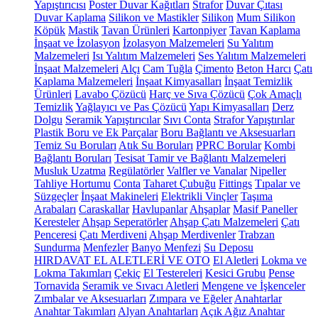
Yapıştırıcısı
Poster Duvar Kağıtları
Strafor
Duvar Çıtası
Duvar Kaplama
Silikon ve Mastikler
Silikon
Mum Silikon
Köpük
Mastik
Tavan Ürünleri
Kartonpiyer
Tavan Kaplama
İnşaat ve İzolasyon
İzolasyon Malzemeleri
Su Yalıtım
Malzemeleri
Isı Yalıtım Malzemeleri
Ses Yalıtım Malzemeleri
İnşaat Malzemeleri
Alçı
Cam Tuğla
Çimento
Beton Harcı
Çatı
Kaplama Malzemeleri
İnşaat Kimyasalları
İnşaat Temizlik
Ürünleri
Lavabo Çözücü
Harç ve Sıva Çözücü
Çok Amaçlı
Temizlik
Yağlayıcı ve Pas Çözücü
Yapı Kimyasalları
Derz
Dolgu
Seramik Yapıştırıcılar
Sıvı Conta
Strafor Yapıştırılar
Plastik Boru ve Ek Parçalar
Boru Bağlantı ve Aksesuarları
Temiz Su Boruları
Atık Su Boruları
PPRC Borular
Kombi
Bağlantı Boruları
Tesisat Tamir ve Bağlantı Malzemeleri
Musluk Uzatma
Regülatörler
Valfler ve Vanalar
Nipeller
Tahliye Hortumu
Conta
Taharet Çubuğu
Fittings
Tıpalar ve
Süzgeçler
İnşaat Makineleri
Elektrikli Vinçler
Taşıma
Arabaları
Caraskallar
Havlupanlar
Ahşaplar
Masif Paneller
Keresteler
Ahşap Seperatörler
Ahşap Çatı Malzemeleri
Çatı
Penceresi
Çatı Merdiveni
Ahşap Merdivenler
Trabzan
Sundurma
Menfezler
Banyo Menfezi
Su Deposu
HIRDAVAT EL ALETLERİ VE OTO
El Aletleri
Lokma ve
Lokma Takımları
Çekiç
El Testereleri
Kesici Grubu
Pense
Tornavida
Seramik ve Sıvacı Aletleri
Mengene ve İşkenceler
Zımbalar ve Aksesuarları
Zımpara ve Eğeler
Anahtarlar
Anahtar Takımları
Alyan Anahtarları
Açık Ağız Anahtar