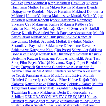
ve Tava
Pizza Makinesi
Krep Makinesi
Basküller
Yiyecek
Hazırlama
Mutfak Tartısı
Mikser
Kıyma Makinesi
Blender
Doğrayıcı ve Rondolar
Meyve Kurutma Makinesi
Dondurma
Makinesi
Hamur Yoğurma Makinesi ve Mutfak Şefleri
Yoğurt
Makinesi
Mutfak Robotu
İçecek Hazırlama
Narenciye
Sıkacağı
Çay Makineleri
Kahve Makinesi
Kettle ve Su
Isıtıcılar
Katı Meyve Sıkacağı
Elektrikli Semaver
Elektrikli
Cezve
Küçük Ev Aletleri Yedek Parça ve Aksesuarları
Mutfak
Aksesuarları
Mutfak Seti
Bulaşıklık
Askı ve Kancalar
Kaydırmaz
Mutfak Sabunluk
Mutfak Havluluk
Mutfak
Seramik ve Fayansları
Saklama ve Düzenleme
Kavanoz
Saklama ve Karıştırma Kabı
Çöp Poşeti
Sebzelikler
Saklama
Bonesi ve Kapağı
Mutfak Raf Düzenleyici
Poşetlik
Kaşıklık
Beslenme Kutusu
Damacana Pompası
Ekmeklik
Sefer Tası
Streç Film
Peçete Yüzüğü
Kavanoz Kapağı
Pipet
Buzdolabı
Poşeti
Doypack
Su Arıtma Cihazları ve Aksesuarları
Su
Arıtma Cihazları
Su Arıtma Filtreleri
Su Arıtma Aksesuarları
ve Yedek Parçaları
Arıtma Musluğu
Endüstriyel Mutfak
Ürünleri
Gıda ve İçecek
Kahve
Filtre Kahve Kağıdı
Türk
Kahvesi
Kapsül Kahve
Filtre Kahve
Çekirdek Kahve
Mutfak
Tezgahları
Laminant Mutfak Tezgahları
Ahşap Mutfak
Tezgahları
Bulaşık Makineleri
Derin Dondurucular
Su
Sebilleri
DEKORASYON VE EV GEREÇLERİ
Yılbaşı
Ürünleri
Yılbaşı Ağacı
Yılbaşı Aydınlatmaları
Yılbaşı Ağacı
Süsleri
Yılbaşı Sepeti
Yılbaşı Parti Malzemeleri
Dekoratif