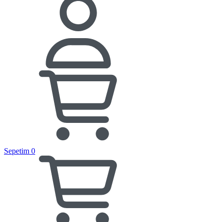
Sepetim
0