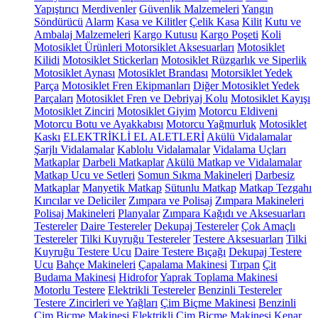
Yapıştırıcı
Merdivenler
Güvenlik Malzemeleri
Yangın
Söndürücü
Alarm
Kasa ve Kilitler
Çelik Kasa
Kilit
Kutu ve
Ambalaj Malzemeleri
Kargo Kutusu
Kargo Poşeti
Koli
Motosiklet Ürünleri
Motorsiklet Aksesuarları
Motosiklet
Kilidi
Motosiklet Stickerları
Motosiklet Rüzgarlık ve Siperlik
Motosiklet Aynası
Motosiklet Brandası
Motorsiklet Yedek
Parça
Motosiklet Fren Ekipmanları
Diğer Motosiklet Yedek
Parçaları
Motosiklet Fren ve Debriyaj Kolu
Motosiklet Kayışı
Motosiklet Zinciri
Motosiklet Giyim
Motorcu Eldiveni
Motorcu Botu ve Ayakkabısı
Motorcu Yağmurluk
Motosiklet
Kaskı
ELEKTRİKLİ EL ALETLERİ
Akülü Vidalamalar
Şarjlı Vidalamalar
Kablolu Vidalamalar
Vidalama Uçları
Matkaplar
Darbeli Matkaplar
Akülü Matkap ve Vidalamalar
Matkap Ucu ve Setleri
Somun Sıkma Makineleri
Darbesiz
Matkaplar
Manyetik Matkap
Sütunlu Matkap
Matkap Tezgahı
Kırıcılar ve Deliciler
Zımpara ve Polisaj
Zımpara Makineleri
Polisaj Makineleri
Planyalar
Zımpara Kağıdı ve Aksesuarları
Testereler
Daire Testereler
Dekupaj Testereler
Çok Amaçlı
Testereler
Tilki Kuyruğu Testereler
Testere Aksesuarları
Tilki
Kuyruğu Testere Ucu
Daire Testere Bıçağı
Dekupaj Testere
Ucu
Bahçe Makineleri
Çapalama Makinesi
Tırpan
Çit
Budama Makinesi
Hidrofor
Yaprak Toplama Makinesi
Motorlu Testere
Elektrikli Testereler
Benzinli Testereler
Testere Zincirleri ve Yağları
Çim Biçme Makinesi
Benzinli
Çim Biçme Makinesi
Elektrikli Çim Biçme Makinesi
Kenar