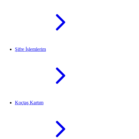
Şifre İşlemlerim
Koçtaş Kartım