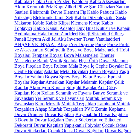
Kabloları
Çoklu Grup Prizleri
Kablolar
Kablo Aksesuarları
Akım Korumalı Priz
Kapı Zilleri
Pil ve Şarj Cihazları
Zaman
Saatleri
Elektronik Devre Elemanı
Fiş
Kablo Pabucu
Kablo
Yüksüğü
Elektronik Tamir Seti
Kablo Düzenleyiciler
Susta
Makaron Kablo
Kablo Klipsi
Klemens
Kroşe
Kablo
Toplayıcı
Kablo Kanalı
Adaptör
Duy
Buat Kutusu ve Kapağı
Aydınlatma Halatları ve Zincirleri
Enerji Sistemleri
Güneş
Paneli
Lityum Akü
Jel Akü
İnverter
Tavan Vantilatörleri
AHŞAP VE İNŞAAT
Ahşap Yer Döşeme
Parke
Parke Profil
ve Aksesuarları
Süpürgelik
Boya ve Boya Malzemeleri
Hobi
Boyaları
Tempare Boyası
Boya Malzemeleri
Tinerler
Maskeleme Bandı
Vernik
Spatula
Hışır Örtü
Duvar Macunu
Boya Fırçaları
Boya Rulosu
Mala
Boya
İç Cephe Boyalar
Dış
Cephe Boyalar
Astarlar
Metal Boyaları
Tavan Boyaları
Yağlı
Boyalar
Yalıtım Boyası
Sprey Boya
Kapı Boyası
Epoksi
Boyalar
Kapılar
Amerikan Kapılar
Melamin Kapılar
Çelik
Kapılar
Akordiyon Kapılar
Sürgülü Kapılar
Acil Çıkış
Kapıları
Kapı Kolları
Seramik ve Fayans
Banyo Seramik ve
Fayansları
Yer Seramik ve Fayansları
Mutfak Seramik ve
Fayansları
Karo
Mozaik
Mutfak Tezgahları
Laminant Mutfak
Tezgahları
Ahşap Mutfak Tezgahları
PVC Zemin Kaplama
Duvar Ürünleri
Duvar Kağıtları
Boyanabilir Duvar Kağıtları
3 Boyutlu Duvar Kağıtları
Duvar Stickerları ve Etiketleri
Dekoratif Duvar Kağıtları
Yapışkanlı Folyolar
Çocuk Odası
Duvar Stickerları
Çocuk Odası Duvar Kağıtları
Duvar Kağıdı