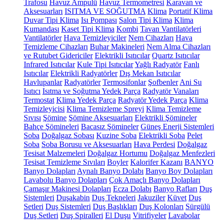
Trafosu
Havuz Ampulü
Havuz Termometresi
Karavan ve
Aksesuarları
ISITMA VE SOĞUTMA
Klima
Portatif Klima
Duvar Tipi Klima
Isı Pompası
Salon Tipi Klima
Klima
Kumandası
Kaset Tipi Klima
Kombi
Tavan Vantilatörleri
Vantilatörler
Hava Temizleyiciler
Nem Cihazları
Hava
Temizleme Cihazları
Buhar Makineleri
Nem Alma Cihazları
ve Rutubet Gidericiler
Elektrikli Isıtıcılar
Quartz Isıtıcılar
Infrared Isıtıcılar
Kule Tipi Isıtıcılar
Yağlı Radyatör
Fanlı
Isıtıcılar
Elektrikli Radyatörler
Dış Mekan Isıtıcılar
Havlupanlar
Radyatörler
Termosifonlar
Şofbenler
Ani Su
Isıtıcı
Isıtma ve Soğutma Yedek Parça
Radyatör Vanaları
Termostat
Klima Yedek Parça
Radyatör Yedek Parça
Klima
Temizleyicisi
Klima Temizleme Spreyi
Klima Temizleme
Sıvısı
Şömine
Şömine Aksesuarları
Elektrikli Şömineler
Bahçe Şömineleri
Bacasız Şömineler
Güneş Enerji Sistemleri
Soba
Doğalgaz Sobası
Kuzine Soba
Elektrikli Soba
Pelet
Soba
Soba Borusu ve Aksesuarları
Hava Perdesi
Doğalgaz
Tesisat Malzemeleri
Doğalgaz Hortumu
Doğalgaz Menfezleri
Tesisat Temizleme Sıvıları
Boyler
Kalorifer Kazanı
BANYO
Banyo Dolapları
Aynalı Banyo Dolabı
Banyo Boy Dolapları
Lavabolu Banyo Dolapları
Çok Amaçlı Banyo Dolapları
Çamaşır Makinesi Dolapları
Ecza Dolabı
Banyo Rafları
Duş
Sistemleri
Duşakabin
Duş Tekneleri
Jakuziler
Küvet
Duş
Setleri
Duş Sistemleri
Duş Başlıkları
Duş Kolonları
Sürgülü
Duş Setleri
Duş Spiralleri
El Duşu
Vitrifiyeler
Lavabolar