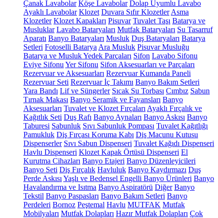
Çanak Lavabolar
Köşe Lavabolar
Dolap Uyumlu Lavabo
Ayaklı Lavabolar
Klozet
Duvara Sıfır Klozetler
Asma
Klozetler
Klozet Kapakları
Pisuvar
Tuvalet Taşı
Batarya ve
Musluklar
Lavabo Bataryaları
Mutfak Bataryaları
Su Tasarruf
Aparatı
Banyo Bataryaları
Musluk
Duş Bataryaları
Batarya
Setleri
Fotoselli Batarya
Ara Musluk
Pisuvar Musluğu
Batarya ve Musluk Yedek Parçaları
Sifon
Lavabo Sifonu
Eviye Sifonu
Yer Sifonu
Sifon Aksesuarları ve Parçaları
Rezervuar ve Aksesuarları
Rezervuar Kumanda Paneli
Rezervuar Seti
Rezervuar İç Takımı
Banyo Bakım Setleri
Yara Bandı
Lif ve Süngerler
Sıcak Su Torbası
Cımbız
Sabun
Tırnak Makası
Banyo Seramik ve Fayansları
Banyo
Aksesuarları
Tuvalet ve Klozet Fırçaları
Ayaklı Fırçalık ve
Kağıtlık Seti
Duş Rafı
Banyo Aynaları
Banyo Askısı
Banyo
Taburesi
Sabunluk
Sıvı Sabunluk Pompası
Tuvalet Kağıtlığı
Pamukluk
Diş Fırçası Koruma Kabı
Diş Macunu Kutusu
Dispenserler
Sıvı Sabun Dispenseri
Tuvalet Kağıdı Dispenseri
Havlu Dispenseri
Klozet Kapak Örtüsü Dispenseri
El
Kurutma Cihazları
Banyo Etajeri
Banyo Düzenleyicileri
Banyo Seti
Diş Fırçalık
Havluluk
Banyo Kaydırmazı
Duş
Perde Askısı
Yaşlı ve Bedensel Engelli Banyo Ürünleri
Banyo
Havalandırma ve Isıtma
Banyo Aspiratörü
Diğer
Banyo
Tekstil
Banyo Paspasları
Banyo Bakım Setleri
Banyo
Perdeleri
Bornoz
Peştemal
Havlu
MUTFAK
Mutfak
Mobilyaları
Mutfak Dolapları
Hazır Mutfak Dolapları
Çok