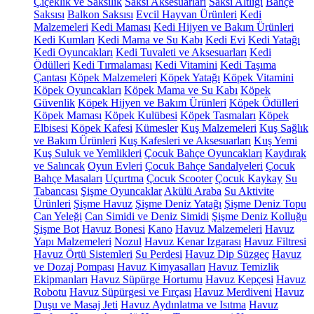
Çiçeklik ve Saksılık
Saksı Aksesuarları
Saksı Altlığı
Bahçe
Saksısı
Balkon Saksısı
Evcil Hayvan Ürünleri
Kedi
Malzemeleri
Kedi Maması
Kedi Hijyen ve Bakım Ürünleri
Kedi Kumları
Kedi Mama ve Su Kabı
Kedi Evi
Kedi Yatağı
Kedi Oyuncakları
Kedi Tuvaleti ve Aksesuarları
Kedi
Ödülleri
Kedi Tırmalaması
Kedi Vitamini
Kedi Taşıma
Çantası
Köpek Malzemeleri
Köpek Yatağı
Köpek Vitamini
Köpek Oyuncakları
Köpek Mama ve Su Kabı
Köpek
Güvenlik
Köpek Hijyen ve Bakım Ürünleri
Köpek Ödülleri
Köpek Maması
Köpek Kulübesi
Köpek Tasmaları
Köpek
Elbisesi
Köpek Kafesi
Kümesler
Kuş Malzemeleri
Kuş Sağlık
ve Bakım Ürünleri
Kuş Kafesleri ve Aksesuarları
Kuş Yemi
Kuş Suluk ve Yemlikleri
Çocuk Bahçe Oyuncakları
Kaydırak
ve Salıncak
Oyun Evleri
Çocuk Bahçe Sandalyeleri
Çocuk
Bahçe Masaları
Uçurtma
Çocuk Scooter
Çocuk Kaykay
Su
Tabancası
Şişme Oyuncaklar
Akülü Araba
Su Aktivite
Ürünleri
Şişme Havuz
Şişme Deniz Yatağı
Şişme Deniz Topu
Can Yeleği
Can Simidi ve Deniz Simidi
Şişme Deniz Kolluğu
Şişme Bot
Havuz Bonesi
Kano
Havuz Malzemeleri
Havuz
Yapı Malzemeleri
Nozul
Havuz Kenar Izgarası
Havuz Filtresi
Havuz Örtü Sistemleri
Su Perdesi
Havuz Dip Süzgeç
Havuz
ve Dozaj Pompası
Havuz Kimyasalları
Havuz Temizlik
Ekipmanları
Havuz Süpürge Hortumu
Havuz Kepçesi
Havuz
Robotu
Havuz Süpürgesi ve Fırçası
Havuz Merdiveni
Havuz
Duşu ve Masaj Jeti
Havuz Aydınlatma ve Isıtma
Havuz