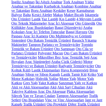
İngiliz Anahtarı
İki Ağızlı Anahtar
Tork Anahtarı
Yıldız
Anahtar ve Takımları
Kurbağcık Anahtarı
Kombine Anahtar
ve Takımları
Boru Anahtarı
Keskiler
Keser
Kargaburun
Balyoz
Balta
Kesici Aletler
Makas
Maket Bıçağı
Iskarpela
Oto Ürünleri
Lastik
Yaz Lastiği
Kış Lastiği
4 Mevsim Lastik
Oto Teknik Malzemeler
Araç İçi Aksesuar
Oto Güneşlik
Oto
Küllükler
Araç Buzdolapları
Bagaj Düzenleyici
Araba
Kokuları
Araç İçi Telefon Tutucular
Bagaj Havuzu
Oto
Paspası
Araç İçi Kamera
Oto Multimedya ve Görüntü
Sistemleri
Oto Bakım Temizlik Ürünleri
Basınçlı Yıkama
Makineleri
Tampon Parlatıcı ve Temizleyiciler
Torpido
Temizlik ve Bakım Ürünleri
Oto Şampuan
Oto Cila ve
Parlatıcı Ürünleri
Polyester Macun
Oto Cam Bakım Ürünleri
ve Temizleyiciler
Mikrofiber Bez
Araç Temizlik Seti
Araç
Boyaları
Araç Süpürgeleri
Araba Çizik Giderici
Motor
Temizleyici ve Bakım Ürünleri
Radyatör Temizleyiciler
Oto
Koltuk Kılıfı
Lastik Ekipmanları
Hava Kompresörü
Bijon
Anahtarı
Sibop ve Sibop Kapağı
Lastik Tamir Kiti
Kriko
Yağ
Motor Katkıları
Hidrolik Yağlar
Motor Yağı
Motor Yağı
Katkısı
Gres Yağı
Yakıt Katkısı
Şanzıman Yağı ve Katkısı
Akü ve Akü Aksesuarları
Akü
Akü Şarj Cihazları
Akü
Takviye Kablosu
Araç Dış Aksesuar
Plaka Aksesuarları
Silecek
Yan ve Tavan Çıtaları
Tampon Aksesuarları
Trafik
Setleri
Oto Brandaları
Vinç ve Vinç Aksesuarları
Jant ve Jant
Kapağı
Trafik Ürünleri
Oto Projektör
Diğer Trafik Ürünleri