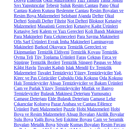
Dosya
Etiketlik
Okul Malzemeleri
Yazı Tahtası
Tahta Silgisi
Sıvı Yapıştırıcılar
Tebeşir
Suluk
Resim Çantası
Pano
Okul
Çantası
Kalem Kutusu
Beslenme Çantası
Resim Boyaları ve
Resim Boya Malzemeleri
Selobant
Ajanda
Defter
Okul
Defteri
Spiralli Defter
Fihrist
Not Defteri
Bloknot
Kırtasiye
Malzemeleri
Masaüstü Gereçleri
Kırtasiye Kağıt Ürünleri
Kırtasiye Seti
Kalem ve Yazı Gereçleri
Koli Bandı Makinesi
Para Makineleri
Para Çekmeceleri
Para Sayma Makineleri
Ofis Sarf Ürünleri
Evrak İmha Makineleri
Laminasyon
Makineleri
Barkod Okuyucu
Temizlik Gereçleri ve
Ekipmanları
Temizlik Eldiveni
Temizlik Kovası
Temizlik,
Ovma Teli
Tüy Toplama Ürünleri
Faraş
Çekpas
Fırça ve
Süpürge
Temizlik Bezleri
Temizlik Süngeri
Paspas ve Mop
Kâğıt Havlu
Tuvalet Kağıdı
Islak Mendil
Ev Temizlik
Malzemeleri
Tuvalet Temizleyici
Yüzey Temizleyiciler
Yağ,
Kireç ve Pas Çözücüler
Çubuklu Oda Kokusu
Oda Kokusu
Halı Temizleyiciler
Ahşap Temizleyiciler ve Bakım Ürünleri
Cam ve Parlak Yüzey Temizleyiciler
Mutfak ve Banyo
Temizleyiciler
Bulaşık Makinesi Deterjanı
Yumuşatıcı
Çamaşır Deterjanı
Elde Bulaşık Deterjanı
Çamaşır Leke
Çıkarıcılar
Kolonya
Pazar Arabası ve Çantası
Eğlence
Ürünleri
Parti Malzemeleri
Puzzle
Hobi Malzemeleri
Hobi
Boya ve Resim Malzemeleri
Ahşap Boyaları
Akrilik Boyalar
Sulu Boya
Yağlı Boya Seti
Eskitme Boyası
Cam ve Seramik
Boyaları
Metalik Boya
Şövale
Kumaş Boyaları
Resim Fırçası