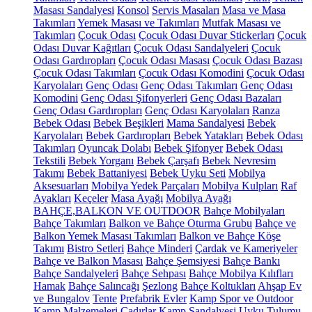
Masası Sandalyesi
Konsol
Servis Masaları
Masa ve Masa
Takımları
Yemek Masası ve Takımları
Mutfak Masası ve
Takımları
Çocuk Odası
Çocuk Odası Duvar Stickerları
Çocuk
Odası Duvar Kağıtları
Çocuk Odası Sandalyeleri
Çocuk
Odası Gardıropları
Çocuk Odası Masası
Çocuk Odası Bazası
Çocuk Odası Takımları
Çocuk Odası Komodini
Çocuk Odası
Karyolaları
Genç Odası
Genç Odası Takımları
Genç Odası
Komodini
Genç Odası Şifonyerleri
Genç Odası Bazaları
Genç Odası Gardıropları
Genç Odası Karyolaları
Ranza
Bebek Odası
Bebek Beşikleri
Mama Sandalyesi
Bebek
Karyolaları
Bebek Gardıropları
Bebek Yatakları
Bebek Odası
Takımları
Oyuncak Dolabı
Bebek Şifonyer
Bebek Odası
Tekstili
Bebek Yorganı
Bebek Çarşafı
Bebek Nevresim
Takımı
Bebek Battaniyesi
Bebek Uyku Seti
Mobilya
Aksesuarları
Mobilya Yedek Parçaları
Mobilya Kulpları
Raf
Ayakları
Keçeler
Masa Ayağı
Mobilya Ayağı
BAHÇE,BALKON VE OUTDOOR
Bahçe Mobilyaları
Bahçe Takımları
Balkon ve Bahçe Oturma Grubu
Bahçe ve
Balkon Yemek Masası Takımları
Balkon ve Bahçe Köşe
Takımı
Bistro Setleri
Bahçe Minderi
Çardak ve Kameriyeler
Bahçe ve Balkon Masası
Bahçe Şemsiyesi
Bahçe Bankı
Bahçe Sandalyeleri
Bahçe Sehpası
Bahçe Mobilya Kılıfları
Hamak
Bahçe Salıncağı
Şezlong
Bahçe Koltukları
Ahşap Ev
ve Bungalov
Tente
Prefabrik Evler
Kamp Spor ve Outdoor
Kamp Malzemeleri
Çadırlar
Kamp Sandalyesi
Uyku Tulumu