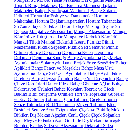
Pompası
Su Motoru
Hasat Makinesi
Dal Öğütme Makinesi
Toprak Burgu Makinesi
Dal Budama Makinesi
İlaçlama
Makineleri
Bahçe İş ve İnşaat Makineleri
Bahçe Sulama
Ürünleri
Hortumlar
Fıskiye ve Damlatıcılar
Hortum
Makaraları
Hortum Bağlantı Aparatları
Hortum Tabancaları
Su Zamanlayıcı
Sulaklar
Bidon
Bahçe Musluğu
Şişme Su
Deposu
Mangal ve Aksesuarları
Mangal Aksesuarları
Mangal
Kömürü ve Tutuşturucular
Mangal ve Barbekü
Kömürlü
Mangal
Tüplü Mangal
Elektrikli Izgara
Pürmüz
Piknik
Malzemeleri
Piknik Sepetleri
Piknik Seti
Semaver
Piknik
Örtüleri
Bahçe Depolama
Depolama Evleri
Depolama
Dolapları
Depolama Sandığı
Bahçe Aydınlatma
Dış Mekan
Aydınlatmalar
Solar Aydınlatma
Projektör ve Sensörler
Bahçe
Aplikleri
Bahçe Feneri ve Meşaleler
Bahçe Masa Üstü
Aydınlatma
Bahçe Set Üstü Aydınlatma
Bahçe Aydınlatma
Direkleri
Bahçe Peyzaj Ürünleri
Bahçe Yer Döşemeleri
Bahçe
Çit ve Bordürleri
Bahçe Filesi
Bahçe Gizleme Ağları
Bahçe
Dekorasyon Ürünleri
Bahçe Kovaları
Toprak ve Çiçek
Bakımı
Bitki Yetiştirme Ürünleri
Torf ve Topraklar
Gübreler
ve Sıvı Gübreler
Tohumlar
Çim Tohumu
Çiçek Tohumu
Sebze Tohumları
Bitki Tohumları
Meyve Tohumu
Bitki
Besinleri
Sera ve Sera Ekipmanları
Çiçek ve Bitki
İç Mekan
Bitkileri
Dış Mekan Ağaçları
Canlı Çiçek
Çiçek Soğanları
Aşılı Meyve Fidanları
Aşılı Gül
Fide
Dış Mekan Sarmaşık
Bitkileri
Kaktüs
Saksı ve Aksesuarları
Dekoratif Saksı