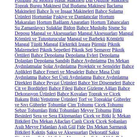
Pompası
Su Motoru
Hasat Makinesi
Dal Öğütme Makinesi
Toprak Burgu Makinesi
Dal Budama Makinesi
İlaçlama
Makineleri
Bahçe İş ve İnşaat Makineleri
Bahçe Sulama
Ürünleri
Hortumlar
Fıskiye ve Damlatıcılar
Hortum
Makaraları
Hortum Bağlantı Aparatları
Hortum Tabancaları
Su Zamanlayıcı
Sulaklar
Bidon
Bahçe Musluğu
Şişme Su
Deposu
Mangal ve Aksesuarları
Mangal Aksesuarları
Mangal
Kömürü ve Tutuşturucular
Mangal ve Barbekü
Kömürlü
Mangal
Tüplü Mangal
Elektrikli Izgara
Pürmüz
Piknik
Malzemeleri
Piknik Sepetleri
Piknik Seti
Semaver
Piknik
Örtüleri
Bahçe Depolama
Depolama Evleri
Depolama
Dolapları
Depolama Sandığı
Bahçe Aydınlatma
Dış Mekan
Aydınlatmalar
Solar Aydınlatma
Projektör ve Sensörler
Bahçe
Aplikleri
Bahçe Feneri ve Meşaleler
Bahçe Masa Üstü
Aydınlatma
Bahçe Set Üstü Aydınlatma
Bahçe Aydınlatma
Direkleri
Bahçe Peyzaj Ürünleri
Bahçe Yer Döşemeleri
Bahçe
Çit ve Bordürleri
Bahçe Filesi
Bahçe Gizleme Ağları
Bahçe
Dekorasyon Ürünleri
Bahçe Kovaları
Toprak ve Çiçek
Bakımı
Bitki Yetiştirme Ürünleri
Torf ve Topraklar
Gübreler
ve Sıvı Gübreler
Tohumlar
Çim Tohumu
Çiçek Tohumu
Sebze Tohumları
Bitki Tohumları
Meyve Tohumu
Bitki
Besinleri
Sera ve Sera Ekipmanları
Çiçek ve Bitki
İç Mekan
Bitkileri
Dış Mekan Ağaçları
Canlı Çiçek
Çiçek Soğanları
Aşılı Meyve Fidanları
Aşılı Gül
Fide
Dış Mekan Sarmaşık
Bitkileri
Kaktüs
Saksı ve Aksesuarları
Dekoratif Saksı