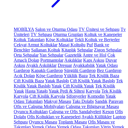
MOBİLYA
Salon ve Oturma Odası
TV Ünitesi ve Sehpası
Tv
Üniteleri
TV Sehpası
Oturma Grupları
Koltuk ve Kanepeler
Koltuk Takımları
Köşe Koltuklar
Tekli Koltuk ve Berjerler
Çekyat
Armut Koltuklar
Masaj Koltuğu
Puf
Bank ve
Benchler
Sallanan Koltuk
Kitaplık
Sehpalar
Zigon Sehpalar
Orta Sehpalar
Yan Sehpalar
Gazetelik
Antre ve Hol
Çok
Amaçlı Dolap
Portmantolar
Askılıklar
Kapı Askısı
Duvar
Askısı
Ayaklı Askılıklar
Dresuar
Ayakkabılık
Yatak Odası
Gardırop
Kapaklı Gardırop
Sürgülü Gardırop
Bez Gardırop
Açık Dolap
Köşe Gardırop
Yüklük
Baza
Tek Kişilik Baza
Çift Kişilik Baza
Yatak Başlığı
Çift Kişilik Yatak Başlığı
Tek
Kişilik Yatak Başlığı
Yatak
Çift Kişilik Yatak
Tek Kişilik
Yatak
Hasta Yatağı
Yatak Pedi & Şiltesi
Karyola
Tek Kişilik
Karyola
Çift Kişilik Karyola
Şifonyerler
Komodin
Yatak
Odası Takımları
Makyaj Masası
Takı Dolabı
Sandık
Paravan
Ofis ve Çalışma Mobilyaları
Çalışma ve Bilgisayar Masası
Oyuncu Koltukları
Çalışma ve Ofis Sandalyeleri
Keson
Ofis
Dolabı
Ofis Koltukları ve Kanepeleri
Ayaklı Küllükler
Laptop
Sehpası
Oyuncu Masası
Toplantı Masası
Ofis Masası ve
Takımları
Yemek Odası
Yemek Odası Takımları
Vitrin
Yemek