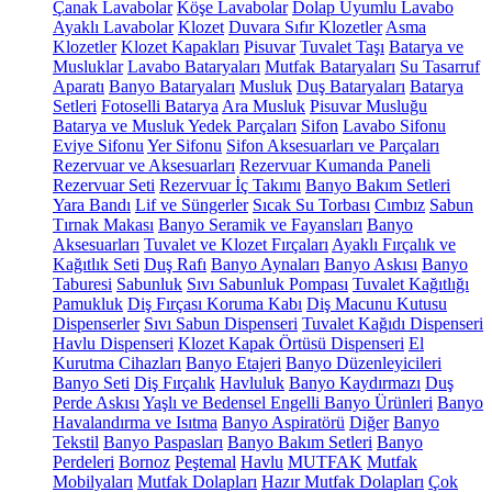
Çanak Lavabolar
Köşe Lavabolar
Dolap Uyumlu Lavabo
Ayaklı Lavabolar
Klozet
Duvara Sıfır Klozetler
Asma
Klozetler
Klozet Kapakları
Pisuvar
Tuvalet Taşı
Batarya ve
Musluklar
Lavabo Bataryaları
Mutfak Bataryaları
Su Tasarruf
Aparatı
Banyo Bataryaları
Musluk
Duş Bataryaları
Batarya
Setleri
Fotoselli Batarya
Ara Musluk
Pisuvar Musluğu
Batarya ve Musluk Yedek Parçaları
Sifon
Lavabo Sifonu
Eviye Sifonu
Yer Sifonu
Sifon Aksesuarları ve Parçaları
Rezervuar ve Aksesuarları
Rezervuar Kumanda Paneli
Rezervuar Seti
Rezervuar İç Takımı
Banyo Bakım Setleri
Yara Bandı
Lif ve Süngerler
Sıcak Su Torbası
Cımbız
Sabun
Tırnak Makası
Banyo Seramik ve Fayansları
Banyo
Aksesuarları
Tuvalet ve Klozet Fırçaları
Ayaklı Fırçalık ve
Kağıtlık Seti
Duş Rafı
Banyo Aynaları
Banyo Askısı
Banyo
Taburesi
Sabunluk
Sıvı Sabunluk Pompası
Tuvalet Kağıtlığı
Pamukluk
Diş Fırçası Koruma Kabı
Diş Macunu Kutusu
Dispenserler
Sıvı Sabun Dispenseri
Tuvalet Kağıdı Dispenseri
Havlu Dispenseri
Klozet Kapak Örtüsü Dispenseri
El
Kurutma Cihazları
Banyo Etajeri
Banyo Düzenleyicileri
Banyo Seti
Diş Fırçalık
Havluluk
Banyo Kaydırmazı
Duş
Perde Askısı
Yaşlı ve Bedensel Engelli Banyo Ürünleri
Banyo
Havalandırma ve Isıtma
Banyo Aspiratörü
Diğer
Banyo
Tekstil
Banyo Paspasları
Banyo Bakım Setleri
Banyo
Perdeleri
Bornoz
Peştemal
Havlu
MUTFAK
Mutfak
Mobilyaları
Mutfak Dolapları
Hazır Mutfak Dolapları
Çok