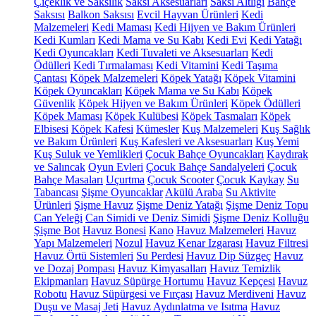
Çiçeklik ve Saksılık
Saksı Aksesuarları
Saksı Altlığı
Bahçe
Saksısı
Balkon Saksısı
Evcil Hayvan Ürünleri
Kedi
Malzemeleri
Kedi Maması
Kedi Hijyen ve Bakım Ürünleri
Kedi Kumları
Kedi Mama ve Su Kabı
Kedi Evi
Kedi Yatağı
Kedi Oyuncakları
Kedi Tuvaleti ve Aksesuarları
Kedi
Ödülleri
Kedi Tırmalaması
Kedi Vitamini
Kedi Taşıma
Çantası
Köpek Malzemeleri
Köpek Yatağı
Köpek Vitamini
Köpek Oyuncakları
Köpek Mama ve Su Kabı
Köpek
Güvenlik
Köpek Hijyen ve Bakım Ürünleri
Köpek Ödülleri
Köpek Maması
Köpek Kulübesi
Köpek Tasmaları
Köpek
Elbisesi
Köpek Kafesi
Kümesler
Kuş Malzemeleri
Kuş Sağlık
ve Bakım Ürünleri
Kuş Kafesleri ve Aksesuarları
Kuş Yemi
Kuş Suluk ve Yemlikleri
Çocuk Bahçe Oyuncakları
Kaydırak
ve Salıncak
Oyun Evleri
Çocuk Bahçe Sandalyeleri
Çocuk
Bahçe Masaları
Uçurtma
Çocuk Scooter
Çocuk Kaykay
Su
Tabancası
Şişme Oyuncaklar
Akülü Araba
Su Aktivite
Ürünleri
Şişme Havuz
Şişme Deniz Yatağı
Şişme Deniz Topu
Can Yeleği
Can Simidi ve Deniz Simidi
Şişme Deniz Kolluğu
Şişme Bot
Havuz Bonesi
Kano
Havuz Malzemeleri
Havuz
Yapı Malzemeleri
Nozul
Havuz Kenar Izgarası
Havuz Filtresi
Havuz Örtü Sistemleri
Su Perdesi
Havuz Dip Süzgeç
Havuz
ve Dozaj Pompası
Havuz Kimyasalları
Havuz Temizlik
Ekipmanları
Havuz Süpürge Hortumu
Havuz Kepçesi
Havuz
Robotu
Havuz Süpürgesi ve Fırçası
Havuz Merdiveni
Havuz
Duşu ve Masaj Jeti
Havuz Aydınlatma ve Isıtma
Havuz