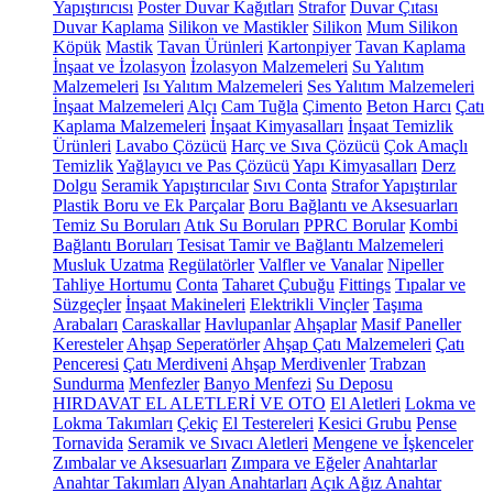
Yapıştırıcısı
Poster Duvar Kağıtları
Strafor
Duvar Çıtası
Duvar Kaplama
Silikon ve Mastikler
Silikon
Mum Silikon
Köpük
Mastik
Tavan Ürünleri
Kartonpiyer
Tavan Kaplama
İnşaat ve İzolasyon
İzolasyon Malzemeleri
Su Yalıtım
Malzemeleri
Isı Yalıtım Malzemeleri
Ses Yalıtım Malzemeleri
İnşaat Malzemeleri
Alçı
Cam Tuğla
Çimento
Beton Harcı
Çatı
Kaplama Malzemeleri
İnşaat Kimyasalları
İnşaat Temizlik
Ürünleri
Lavabo Çözücü
Harç ve Sıva Çözücü
Çok Amaçlı
Temizlik
Yağlayıcı ve Pas Çözücü
Yapı Kimyasalları
Derz
Dolgu
Seramik Yapıştırıcılar
Sıvı Conta
Strafor Yapıştırılar
Plastik Boru ve Ek Parçalar
Boru Bağlantı ve Aksesuarları
Temiz Su Boruları
Atık Su Boruları
PPRC Borular
Kombi
Bağlantı Boruları
Tesisat Tamir ve Bağlantı Malzemeleri
Musluk Uzatma
Regülatörler
Valfler ve Vanalar
Nipeller
Tahliye Hortumu
Conta
Taharet Çubuğu
Fittings
Tıpalar ve
Süzgeçler
İnşaat Makineleri
Elektrikli Vinçler
Taşıma
Arabaları
Caraskallar
Havlupanlar
Ahşaplar
Masif Paneller
Keresteler
Ahşap Seperatörler
Ahşap Çatı Malzemeleri
Çatı
Penceresi
Çatı Merdiveni
Ahşap Merdivenler
Trabzan
Sundurma
Menfezler
Banyo Menfezi
Su Deposu
HIRDAVAT EL ALETLERİ VE OTO
El Aletleri
Lokma ve
Lokma Takımları
Çekiç
El Testereleri
Kesici Grubu
Pense
Tornavida
Seramik ve Sıvacı Aletleri
Mengene ve İşkenceler
Zımbalar ve Aksesuarları
Zımpara ve Eğeler
Anahtarlar
Anahtar Takımları
Alyan Anahtarları
Açık Ağız Anahtar