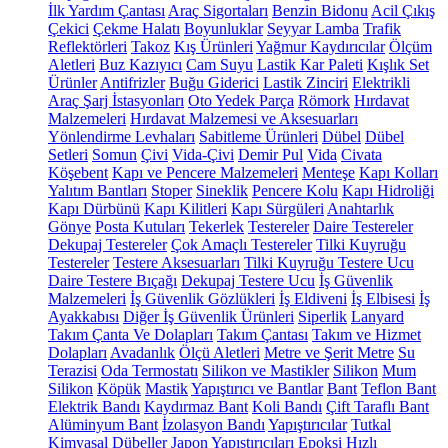
İlk Yardım Çantası
Araç Sigortaları
Benzin Bidonu
Acil Çıkış
Çekici
Çekme Halatı
Boyunluklar
Seyyar Lamba
Trafik
Reflektörleri
Takoz
Kış Ürünleri
Yağmur Kaydırıcılar
Ölçüm
Aletleri
Buz Kazıyıcı
Cam Suyu
Lastik Kar Paleti
Kışlık Set
Ürünler
Antifrizler
Buğu Giderici
Lastik Zinciri
Elektrikli
Araç Şarj İstasyonları
Oto Yedek Parça
Römork
Hırdavat
Malzemeleri
Hırdavat Malzemesi ve Aksesuarları
Yönlendirme Levhaları
Sabitleme Ürünleri
Dübel
Dübel
Setleri
Somun
Çivi
Vida-Çivi
Demir Pul
Vida
Civata
Köşebent
Kapı ve Pencere Malzemeleri
Menteşe
Kapı Kolları
Yalıtım Bantları
Stoper
Sineklik
Pencere Kolu
Kapı Hidroliği
Kapı Dürbünü
Kapı Kilitleri
Kapı Sürgüleri
Anahtarlık
Gönye
Posta Kutuları
Tekerlek
Testereler
Daire Testereler
Dekupaj Testereler
Çok Amaçlı Testereler
Tilki Kuyruğu
Testereler
Testere Aksesuarları
Tilki Kuyruğu Testere Ucu
Daire Testere Bıçağı
Dekupaj Testere Ucu
İş Güvenlik
Malzemeleri
İş Güvenlik Gözlükleri
İş Eldiveni
İş Elbisesi
İş
Ayakkabısı
Diğer İş Güvenlik Ürünleri
Siperlik
Lanyard
Takım Çanta Ve Dolapları
Takım Çantası
Takım ve Hizmet
Dolapları
Avadanlık
Ölçü Aletleri
Metre ve Şerit Metre
Su
Terazisi
Oda Termostatı
Silikon ve Mastikler
Silikon
Mum
Silikon
Köpük
Mastik
Yapıştırıcı ve Bantlar
Bant
Teflon Bant
Elektrik Bandı
Kaydırmaz Bant
Koli Bandı
Çift Taraflı Bant
Alüminyum Bant
İzolasyon Bandı
Yapıştırıcılar
Tutkal
Kimyasal Dübeller
Japon Yapıştırıcıları
Epoksi
Hızlı