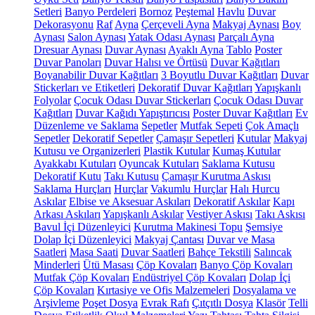
Setleri
Banyo Perdeleri
Bornoz
Peştemal
Havlu
Duvar
Dekorasyonu
Raf
Ayna
Çerçeveli Ayna
Makyaj Aynası
Boy
Aynası
Salon Aynası
Yatak Odası Aynası
Parçalı Ayna
Dresuar Aynası
Duvar Aynası
Ayaklı Ayna
Tablo
Poster
Duvar Panoları
Duvar Halısı ve Örtüsü
Duvar Kağıtları
Boyanabilir Duvar Kağıtları
3 Boyutlu Duvar Kağıtları
Duvar
Stickerları ve Etiketleri
Dekoratif Duvar Kağıtları
Yapışkanlı
Folyolar
Çocuk Odası Duvar Stickerları
Çocuk Odası Duvar
Kağıtları
Duvar Kağıdı Yapıştırıcısı
Poster Duvar Kağıtları
Ev
Düzenleme ve Saklama
Sepetler
Mutfak Sepeti
Çok Amaçlı
Sepetler
Dekoratif Sepetler
Çamaşır Sepetleri
Kutular
Makyaj
Kutusu ve Organizerleri
Plastik Kutular
Kumaş Kutular
Ayakkabı Kutuları
Oyuncak Kutuları
Saklama Kutusu
Dekoratif Kutu
Takı Kutusu
Çamaşır Kurutma Askısı
Saklama Hurçları
Hurçlar
Vakumlu Hurçlar
Halı Hurcu
Askılar
Elbise ve Aksesuar Askıları
Dekoratif Askılar
Kapı
Arkası Askıları
Yapışkanlı Askılar
Vestiyer Askısı
Takı Askısı
Bavul İçi Düzenleyici
Kurutma Makinesi Topu
Şemsiye
Dolap İçi Düzenleyici
Makyaj Çantası
Duvar ve Masa
Saatleri
Masa Saati
Duvar Saatleri
Bahçe Tekstili
Salıncak
Minderleri
Ütü Masası
Çöp Kovaları
Banyo Çöp Kovaları
Mutfak Çöp Kovaları
Endüstriyel Çöp Kovaları
Dolap İçi
Çöp Kovaları
Kırtasiye ve Ofis Malzemeleri
Dosyalama ve
Arşivleme
Poşet Dosya
Evrak Rafı
Çıtçıtlı Dosya
Klasör
Telli