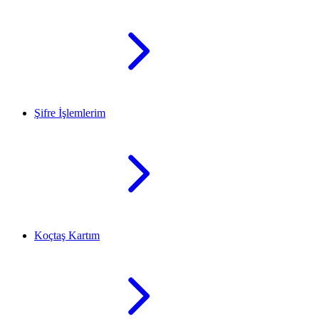
Şifre İşlemlerim
Koçtaş Kartım