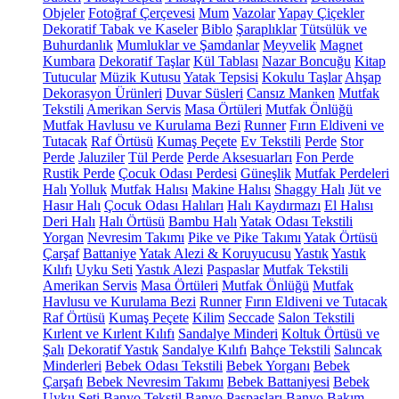
Objeler
Fotoğraf Çerçevesi
Mum
Vazolar
Yapay Çiçekler
Dekoratif Tabak ve Kaseler
Biblo
Şaraplıklar
Tütsülük ve
Buhurdanlık
Mumluklar ve Şamdanlar
Meyvelik
Magnet
Kumbara
Dekoratif Taşlar
Kül Tablası
Nazar Boncuğu
Kitap
Tutucular
Müzik Kutusu
Yatak Tepsisi
Kokulu Taşlar
Ahşap
Dekorasyon Ürünleri
Duvar Süsleri
Cansız Manken
Mutfak
Tekstili
Amerikan Servis
Masa Örtüleri
Mutfak Önlüğü
Mutfak Havlusu ve Kurulama Bezi
Runner
Fırın Eldiveni ve
Tutacak
Raf Örtüsü
Kumaş Peçete
Ev Tekstili
Perde
Stor
Perde
Jaluziler
Tül Perde
Perde Aksesuarları
Fon Perde
Rustik Perde
Çocuk Odası Perdesi
Güneşlik
Mutfak Perdeleri
Halı
Yolluk
Mutfak Halısı
Makine Halısı
Shaggy Halı
Jüt ve
Hasır Halı
Çocuk Odası Halıları
Halı Kaydırmazı
El Halısı
Deri Halı
Halı Örtüsü
Bambu Halı
Yatak Odası Tekstili
Yorgan
Nevresim Takımı
Pike ve Pike Takımı
Yatak Örtüsü
Çarşaf
Battaniye
Yatak Alezi & Koruyucusu
Yastık
Yastık
Kılıfı
Uyku Seti
Yastık Alezi
Paspaslar
Mutfak Tekstili
Amerikan Servis
Masa Örtüleri
Mutfak Önlüğü
Mutfak
Havlusu ve Kurulama Bezi
Runner
Fırın Eldiveni ve Tutacak
Raf Örtüsü
Kumaş Peçete
Kilim
Seccade
Salon Tekstili
Kırlent ve Kırlent Kılıfı
Sandalye Minderi
Koltuk Örtüsü ve
Şalı
Dekoratif Yastık
Sandalye Kılıfı
Bahçe Tekstili
Salıncak
Minderleri
Bebek Odası Tekstili
Bebek Yorganı
Bebek
Çarşafı
Bebek Nevresim Takımı
Bebek Battaniyesi
Bebek
Uyku Seti
Banyo Tekstil
Banyo Paspasları
Banyo Bakım