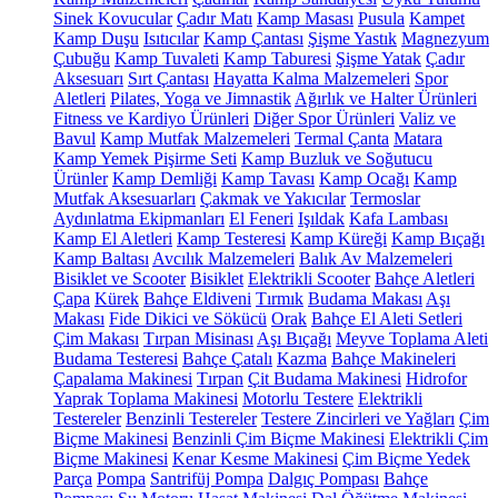
Sinek Kovucular
Çadır Matı
Kamp Masası
Pusula
Kampet
Kamp Duşu
Isıtıcılar
Kamp Çantası
Şişme Yastık
Magnezyum
Çubuğu
Kamp Tuvaleti
Kamp Taburesi
Şişme Yatak
Çadır
Aksesuarı
Sırt Çantası
Hayatta Kalma Malzemeleri
Spor
Aletleri
Pilates, Yoga ve Jimnastik
Ağırlık ve Halter Ürünleri
Fitness ve Kardiyo Ürünleri
Diğer Spor Ürünleri
Valiz ve
Bavul
Kamp Mutfak Malzemeleri
Termal Çanta
Matara
Kamp Yemek Pişirme Seti
Kamp Buzluk ve Soğutucu
Ürünler
Kamp Demliği
Kamp Tavası
Kamp Ocağı
Kamp
Mutfak Aksesuarları
Çakmak ve Yakıcılar
Termoslar
Aydınlatma Ekipmanları
El Feneri
Işıldak
Kafa Lambası
Kamp El Aletleri
Kamp Testeresi
Kamp Küreği
Kamp Bıçağı
Kamp Baltası
Avcılık Malzemeleri
Balık Av Malzemeleri
Bisiklet ve Scooter
Bisiklet
Elektrikli Scooter
Bahçe Aletleri
Çapa
Kürek
Bahçe Eldiveni
Tırmık
Budama Makası
Aşı
Makası
Fide Dikici ve Sökücü
Orak
Bahçe El Aleti Setleri
Çim Makası
Tırpan Misinası
Aşı Bıçağı
Meyve Toplama Aleti
Budama Testeresi
Bahçe Çatalı
Kazma
Bahçe Makineleri
Çapalama Makinesi
Tırpan
Çit Budama Makinesi
Hidrofor
Yaprak Toplama Makinesi
Motorlu Testere
Elektrikli
Testereler
Benzinli Testereler
Testere Zincirleri ve Yağları
Çim
Biçme Makinesi
Benzinli Çim Biçme Makinesi
Elektrikli Çim
Biçme Makinesi
Kenar Kesme Makinesi
Çim Biçme Yedek
Parça
Pompa
Santrifüj Pompa
Dalgıç Pompası
Bahçe