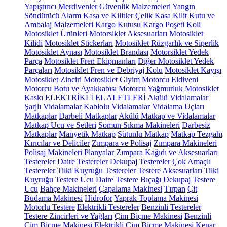
Yapıştırıcı
Merdivenler
Güvenlik Malzemeleri
Yangın
Söndürücü
Alarm
Kasa ve Kilitler
Çelik Kasa
Kilit
Kutu ve
Ambalaj Malzemeleri
Kargo Kutusu
Kargo Poşeti
Koli
Motosiklet Ürünleri
Motorsiklet Aksesuarları
Motosiklet
Kilidi
Motosiklet Stickerları
Motosiklet Rüzgarlık ve Siperlik
Motosiklet Aynası
Motosiklet Brandası
Motorsiklet Yedek
Parça
Motosiklet Fren Ekipmanları
Diğer Motosiklet Yedek
Parçaları
Motosiklet Fren ve Debriyaj Kolu
Motosiklet Kayışı
Motosiklet Zinciri
Motosiklet Giyim
Motorcu Eldiveni
Motorcu Botu ve Ayakkabısı
Motorcu Yağmurluk
Motosiklet
Kaskı
ELEKTRİKLİ EL ALETLERİ
Akülü Vidalamalar
Şarjlı Vidalamalar
Kablolu Vidalamalar
Vidalama Uçları
Matkaplar
Darbeli Matkaplar
Akülü Matkap ve Vidalamalar
Matkap Ucu ve Setleri
Somun Sıkma Makineleri
Darbesiz
Matkaplar
Manyetik Matkap
Sütunlu Matkap
Matkap Tezgahı
Kırıcılar ve Deliciler
Zımpara ve Polisaj
Zımpara Makineleri
Polisaj Makineleri
Planyalar
Zımpara Kağıdı ve Aksesuarları
Testereler
Daire Testereler
Dekupaj Testereler
Çok Amaçlı
Testereler
Tilki Kuyruğu Testereler
Testere Aksesuarları
Tilki
Kuyruğu Testere Ucu
Daire Testere Bıçağı
Dekupaj Testere
Ucu
Bahçe Makineleri
Çapalama Makinesi
Tırpan
Çit
Budama Makinesi
Hidrofor
Yaprak Toplama Makinesi
Motorlu Testere
Elektrikli Testereler
Benzinli Testereler
Testere Zincirleri ve Yağları
Çim Biçme Makinesi
Benzinli
Çim Biçme Makinesi
Elektrikli Çim Biçme Makinesi
Kenar