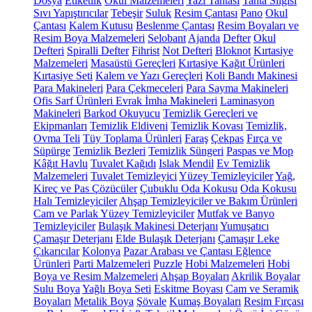
Dosya
Etiketlik
Okul Malzemeleri
Yazı Tahtası
Tahta Silgisi
Sıvı Yapıştırıcılar
Tebeşir
Suluk
Resim Çantası
Pano
Okul
Çantası
Kalem Kutusu
Beslenme Çantası
Resim Boyaları ve
Resim Boya Malzemeleri
Selobant
Ajanda
Defter
Okul
Defteri
Spiralli Defter
Fihrist
Not Defteri
Bloknot
Kırtasiye
Malzemeleri
Masaüstü Gereçleri
Kırtasiye Kağıt Ürünleri
Kırtasiye Seti
Kalem ve Yazı Gereçleri
Koli Bandı Makinesi
Para Makineleri
Para Çekmeceleri
Para Sayma Makineleri
Ofis Sarf Ürünleri
Evrak İmha Makineleri
Laminasyon
Makineleri
Barkod Okuyucu
Temizlik Gereçleri ve
Ekipmanları
Temizlik Eldiveni
Temizlik Kovası
Temizlik,
Ovma Teli
Tüy Toplama Ürünleri
Faraş
Çekpas
Fırça ve
Süpürge
Temizlik Bezleri
Temizlik Süngeri
Paspas ve Mop
Kâğıt Havlu
Tuvalet Kağıdı
Islak Mendil
Ev Temizlik
Malzemeleri
Tuvalet Temizleyici
Yüzey Temizleyiciler
Yağ,
Kireç ve Pas Çözücüler
Çubuklu Oda Kokusu
Oda Kokusu
Halı Temizleyiciler
Ahşap Temizleyiciler ve Bakım Ürünleri
Cam ve Parlak Yüzey Temizleyiciler
Mutfak ve Banyo
Temizleyiciler
Bulaşık Makinesi Deterjanı
Yumuşatıcı
Çamaşır Deterjanı
Elde Bulaşık Deterjanı
Çamaşır Leke
Çıkarıcılar
Kolonya
Pazar Arabası ve Çantası
Eğlence
Ürünleri
Parti Malzemeleri
Puzzle
Hobi Malzemeleri
Hobi
Boya ve Resim Malzemeleri
Ahşap Boyaları
Akrilik Boyalar
Sulu Boya
Yağlı Boya Seti
Eskitme Boyası
Cam ve Seramik
Boyaları
Metalik Boya
Şövale
Kumaş Boyaları
Resim Fırçası