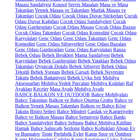
Masası Sandalyesi
Konsol
Servis Masaları
Masa ve Masa
Takımları
Yemek Masası ve Takımları
Mutfak Masası ve
Takımları
Çocuk Odası
Çocuk Odası Duvar Stickerları
Çocuk
Odası Duvar Kağıtları
Çocuk Odası Sandalyeleri
Çocuk
Odası Gardıropları
Çocuk Odası Masası
Çocuk Odası Bazası
Çocuk Odası Takımları
Çocuk Odası Komodini
Çocuk Odası
Karyolaları
Genç Odası
Genç Odası Takımları
Genç Odası
Komodini
Genç Odası Şifonyerleri
Genç Odası Bazaları
Genç Odası Gardıropları
Genç Odası Karyolaları
Ranza
Bebek Odası
Bebek Beşikleri
Mama Sandalyesi
Bebek
Karyolaları
Bebek Gardıropları
Bebek Yatakları
Bebek Odası
Takımları
Oyuncak Dolabı
Bebek Şifonyer
Bebek Odası
Tekstili
Bebek Yorganı
Bebek Çarşafı
Bebek Nevresim
Takımı
Bebek Battaniyesi
Bebek Uyku Seti
Mobilya
Aksesuarları
Mobilya Yedek Parçaları
Mobilya Kulpları
Raf
Ayakları
Keçeler
Masa Ayağı
Mobilya Ayağı
BAHÇE,BALKON VE OUTDOOR
Bahçe Mobilyaları
Bahçe Takımları
Balkon ve Bahçe Oturma Grubu
Bahçe ve
Balkon Yemek Masası Takımları
Balkon ve Bahçe Köşe
Takımı
Bistro Setleri
Bahçe Minderi
Çardak ve Kameriyeler
Bahçe ve Balkon Masası
Bahçe Şemsiyesi
Bahçe Bankı
Bahçe Sandalyeleri
Bahçe Sehpası
Bahçe Mobilya Kılıfları
Hamak
Bahçe Salıncağı
Şezlong
Bahçe Koltukları
Ahşap Ev
ve Bungalov
Tente
Prefabrik Evler
Kamp Spor ve Outdoor
Kamp Malzemeleri
Çadırlar
Kamp Sandalyesi
Uyku Tulumu