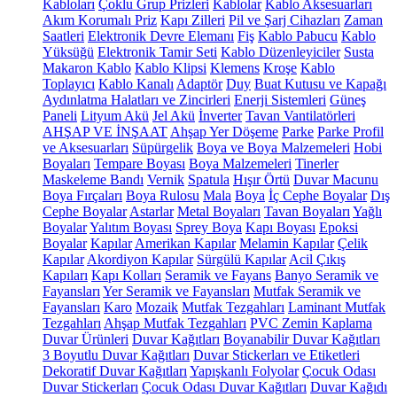
Kabloları
Çoklu Grup Prizleri
Kablolar
Kablo Aksesuarları
Akım Korumalı Priz
Kapı Zilleri
Pil ve Şarj Cihazları
Zaman
Saatleri
Elektronik Devre Elemanı
Fiş
Kablo Pabucu
Kablo
Yüksüğü
Elektronik Tamir Seti
Kablo Düzenleyiciler
Susta
Makaron Kablo
Kablo Klipsi
Klemens
Kroşe
Kablo
Toplayıcı
Kablo Kanalı
Adaptör
Duy
Buat Kutusu ve Kapağı
Aydınlatma Halatları ve Zincirleri
Enerji Sistemleri
Güneş
Paneli
Lityum Akü
Jel Akü
İnverter
Tavan Vantilatörleri
AHŞAP VE İNŞAAT
Ahşap Yer Döşeme
Parke
Parke Profil
ve Aksesuarları
Süpürgelik
Boya ve Boya Malzemeleri
Hobi
Boyaları
Tempare Boyası
Boya Malzemeleri
Tinerler
Maskeleme Bandı
Vernik
Spatula
Hışır Örtü
Duvar Macunu
Boya Fırçaları
Boya Rulosu
Mala
Boya
İç Cephe Boyalar
Dış
Cephe Boyalar
Astarlar
Metal Boyaları
Tavan Boyaları
Yağlı
Boyalar
Yalıtım Boyası
Sprey Boya
Kapı Boyası
Epoksi
Boyalar
Kapılar
Amerikan Kapılar
Melamin Kapılar
Çelik
Kapılar
Akordiyon Kapılar
Sürgülü Kapılar
Acil Çıkış
Kapıları
Kapı Kolları
Seramik ve Fayans
Banyo Seramik ve
Fayansları
Yer Seramik ve Fayansları
Mutfak Seramik ve
Fayansları
Karo
Mozaik
Mutfak Tezgahları
Laminant Mutfak
Tezgahları
Ahşap Mutfak Tezgahları
PVC Zemin Kaplama
Duvar Ürünleri
Duvar Kağıtları
Boyanabilir Duvar Kağıtları
3 Boyutlu Duvar Kağıtları
Duvar Stickerları ve Etiketleri
Dekoratif Duvar Kağıtları
Yapışkanlı Folyolar
Çocuk Odası
Duvar Stickerları
Çocuk Odası Duvar Kağıtları
Duvar Kağıdı