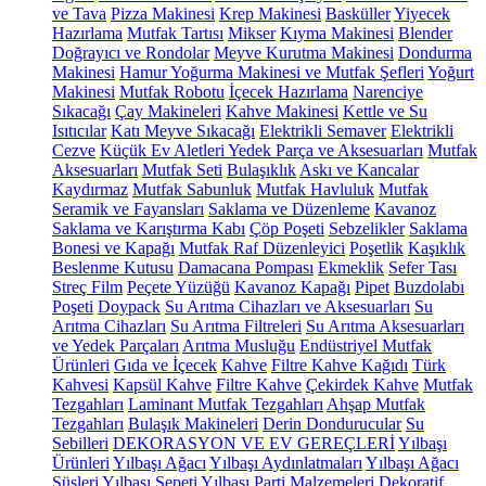
ve Tava
Pizza Makinesi
Krep Makinesi
Basküller
Yiyecek
Hazırlama
Mutfak Tartısı
Mikser
Kıyma Makinesi
Blender
Doğrayıcı ve Rondolar
Meyve Kurutma Makinesi
Dondurma
Makinesi
Hamur Yoğurma Makinesi ve Mutfak Şefleri
Yoğurt
Makinesi
Mutfak Robotu
İçecek Hazırlama
Narenciye
Sıkacağı
Çay Makineleri
Kahve Makinesi
Kettle ve Su
Isıtıcılar
Katı Meyve Sıkacağı
Elektrikli Semaver
Elektrikli
Cezve
Küçük Ev Aletleri Yedek Parça ve Aksesuarları
Mutfak
Aksesuarları
Mutfak Seti
Bulaşıklık
Askı ve Kancalar
Kaydırmaz
Mutfak Sabunluk
Mutfak Havluluk
Mutfak
Seramik ve Fayansları
Saklama ve Düzenleme
Kavanoz
Saklama ve Karıştırma Kabı
Çöp Poşeti
Sebzelikler
Saklama
Bonesi ve Kapağı
Mutfak Raf Düzenleyici
Poşetlik
Kaşıklık
Beslenme Kutusu
Damacana Pompası
Ekmeklik
Sefer Tası
Streç Film
Peçete Yüzüğü
Kavanoz Kapağı
Pipet
Buzdolabı
Poşeti
Doypack
Su Arıtma Cihazları ve Aksesuarları
Su
Arıtma Cihazları
Su Arıtma Filtreleri
Su Arıtma Aksesuarları
ve Yedek Parçaları
Arıtma Musluğu
Endüstriyel Mutfak
Ürünleri
Gıda ve İçecek
Kahve
Filtre Kahve Kağıdı
Türk
Kahvesi
Kapsül Kahve
Filtre Kahve
Çekirdek Kahve
Mutfak
Tezgahları
Laminant Mutfak Tezgahları
Ahşap Mutfak
Tezgahları
Bulaşık Makineleri
Derin Dondurucular
Su
Sebilleri
DEKORASYON VE EV GEREÇLERİ
Yılbaşı
Ürünleri
Yılbaşı Ağacı
Yılbaşı Aydınlatmaları
Yılbaşı Ağacı
Süsleri
Yılbaşı Sepeti
Yılbaşı Parti Malzemeleri
Dekoratif