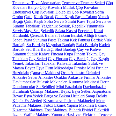
Tencere ve Tava Aksesuarları
Tencere ve Tencere Setleri
Çöp
Kovaları
Banyo Çöp Kovaları
Mutfak Çöp Kovaları
Endüstriyel Çöp Kovaları
Dolap İçi Çöp Kovaları
Sofra
Grubu
Çatal,Kaşık,Bıçak
Çatal Kaşık Bıçak Takımı
Yemek
Bıçağı
Çatal
Kaşık
Sofra Servis
Sürahi
Kase
Tepsi
Servis ve
Sunum Tabakları
Yağdanlık
Sosluk, Reçellik
Yumurtalık
Servis Maşa Seti
Şekerlik
Salata Kasesi
Peçetelik
Karaf
Kürdanlık
Çerezlik
Baharat Takımı
Bardak Altlığı
Ekmek
Sepeti
Pasta Sunumu
Pasta Takımı
Kek Fanusu
Bardak
Viski
Bardağı
Su Bardağı
Meşrubat Bardağı
Rakı Bardağı
Kadeh
Bardak Seti
Bira Bardağı
Shot Bardağı
Çay ve Kahve
Sunumu
Sütlük
Kahve Fincanı
Kupa
Fincan Takımı
Çay
Tabakları
Çay Setleri
Çay Fincanı
Çay Bardağı
Çay Kaşığı
Yemek Takımları
Tabaklar
Kahvaltı Takımları
Suluk ve
Matara
Beyaz Eşya
Fırın
Mikrodalga Fırınlar
Mini Fırınlar
Buzdolabı
Çamaşır Makinesi
Ocak
Ankastre Ürünleri
Ankastre Setler
Ankastre Ocaklar
Ankastre Fırınlar
Ankastre
Davlumbazlar
Bulaşık Makineleri
Kurutma Makinesi
Derin
Dondurucular
Su Sebilleri
Mini Buzdolabı
Davlumbazlar
Kurutmalı Çamaşır Makinesi
Beyaz Eşya Setleri
Aspiratörler
Beyaz Eşya Yedek Parça ve Bakım Ürünleri
Şarap Dolabı
Küçük Ev Aletleri
Kızartma ve Pişirme Makineleri
Mısır
Patlatma Makinesi
Fritöz
Ekmek Yapma Makinesi
Ekmek
Kızartma Makinesi
Tost Makinesi
Buharlı Pişirici
Elektrikli
Izgara
Waffle Makinesi
Yumurta Haşlayıcı
Elektrikli Tencere