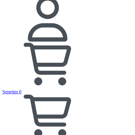
Sepetim
0