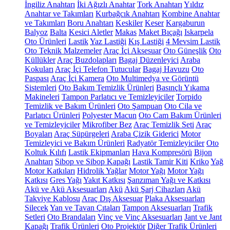
İngiliz Anahtarı
İki Ağızlı Anahtar
Tork Anahtarı
Yıldız
Anahtar ve Takımları
Kurbağcık Anahtarı
Kombine Anahtar
ve Takımları
Boru Anahtarı
Keskiler
Keser
Kargaburun
Balyoz
Balta
Kesici Aletler
Makas
Maket Bıçağı
Iskarpela
Oto Ürünleri
Lastik
Yaz Lastiği
Kış Lastiği
4 Mevsim Lastik
Oto Teknik Malzemeler
Araç İçi Aksesuar
Oto Güneşlik
Oto
Küllükler
Araç Buzdolapları
Bagaj Düzenleyici
Araba
Kokuları
Araç İçi Telefon Tutucular
Bagaj Havuzu
Oto
Paspası
Araç İçi Kamera
Oto Multimedya ve Görüntü
Sistemleri
Oto Bakım Temizlik Ürünleri
Basınçlı Yıkama
Makineleri
Tampon Parlatıcı ve Temizleyiciler
Torpido
Temizlik ve Bakım Ürünleri
Oto Şampuan
Oto Cila ve
Parlatıcı Ürünleri
Polyester Macun
Oto Cam Bakım Ürünleri
ve Temizleyiciler
Mikrofiber Bez
Araç Temizlik Seti
Araç
Boyaları
Araç Süpürgeleri
Araba Çizik Giderici
Motor
Temizleyici ve Bakım Ürünleri
Radyatör Temizleyiciler
Oto
Koltuk Kılıfı
Lastik Ekipmanları
Hava Kompresörü
Bijon
Anahtarı
Sibop ve Sibop Kapağı
Lastik Tamir Kiti
Kriko
Yağ
Motor Katkıları
Hidrolik Yağlar
Motor Yağı
Motor Yağı
Katkısı
Gres Yağı
Yakıt Katkısı
Şanzıman Yağı ve Katkısı
Akü ve Akü Aksesuarları
Akü
Akü Şarj Cihazları
Akü
Takviye Kablosu
Araç Dış Aksesuar
Plaka Aksesuarları
Silecek
Yan ve Tavan Çıtaları
Tampon Aksesuarları
Trafik
Setleri
Oto Brandaları
Vinç ve Vinç Aksesuarları
Jant ve Jant
Kapağı
Trafik Ürünleri
Oto Projektör
Diğer Trafik Ürünleri