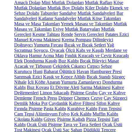
Amaçlı Dolap
Mini Mutfak Dolapları
Mutfak Rafları
Köşe
Mutfak Dolapları
Mutfak Boy Dolabı
Kiler Dolabı
Ekmek ve
Sebze Dolabı
Tabureler
Sandalye
Mutfak Sandalyeleri
Bar
Sandalyeleri
Katlanır Sandalyeler
Mutfak Köşe Takımları
Masa ve Masa Takımları
Yemek Masası ve Takımları
Mutfak
Masası ve Takımları
Eviye
Mutfak Bataryaları
Mutfak
Gereçleri
Kesme Tahtası
Rende
Servis Gereçleri
Patates Ezici
Manuel Kıyma Makinesi
Krema Pompası
Dilimleyici
Doğrayıcı
Yumurta Fırçası
Bıçak ve Bıçak Setleri
Yağ
Sıçratmaz
Soyucu, Oyacak
Ölçü Kabı ve Kaşığı
Merdane ve
Oklava
Hamur Açma Matı
Fındık Kıracağı ve Ceviz Kıracağı
Elek
Dondurma Kaşığı
Buz Kalıbı
Bıçak Bileyici Masat
Açacak ve Tirbuşon
Çekirdek Çıkarıcı
Çırpıcı
Sebze
Kurutucu
Huni
Baharat Öğütücü
Havan
Hamburger Presi
Sarımsak Ezici
Kaşık ve Kepçe Altlığı
Bıçak Standı
Süzgeç
Nihale
İçli Köfte Aparatı
Yumurta Zamanlayıcı
Dondurma
Kalıbı
Buz Kovası
Et Dövme Aleti
Sarma Makinesi
Kahve
Değirmenleri
Limon Sıkacağı
Pişirme Grubu
Çay ve Kahve
Demleme
French Press
Dripper
Chemex
Cezve
Çay Süzgeci
Demlik
Moka Pot
Çaydanlık
Kahve Filtresi
Sifon Kahve
Fırında Pişirme
Pasta Kalıbı
Kurabiye Kalıbı
Fırın Tepsisi
Cam Tepsi
Alüminyum Folyo
Kek Kalıbı
Muffin Kalıbı
Çikolata Kalıbı
Güveç
Pişirme Kağıdı
Pizza Tepsisi
Tart
Kalıbı
Ocak Üstü Pişirme
Tava ve Tava Setleri
Ocak Üstü
Tost Makinesi
Ocak Üstü Sac
Sahan
Düdüklü Tencere