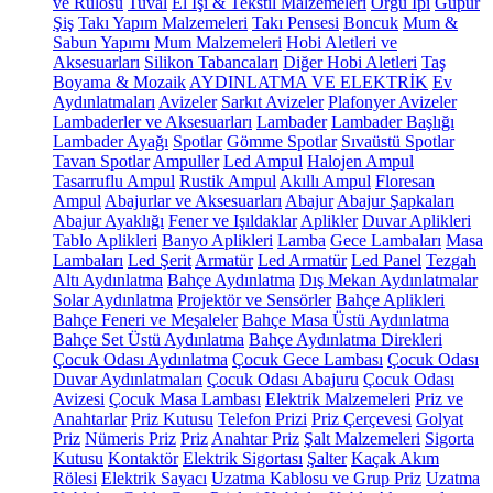
ve Rulosu
Tuval
El İşi & Tekstil Malzemeleri
Örgü İpi
Güpür
Şiş
Takı Yapım Malzemeleri
Takı Pensesi
Boncuk
Mum &
Sabun Yapımı
Mum Malzemeleri
Hobi Aletleri ve
Aksesuarları
Silikon Tabancaları
Diğer Hobi Aletleri
Taş
Boyama & Mozaik
AYDINLATMA VE ELEKTRİK
Ev
Aydınlatmaları
Avizeler
Sarkıt Avizeler
Plafonyer Avizeler
Lambaderler ve Aksesuarları
Lambader
Lambader Başlığı
Lambader Ayağı
Spotlar
Gömme Spotlar
Sıvaüstü Spotlar
Tavan Spotlar
Ampuller
Led Ampul
Halojen Ampul
Tasarruflu Ampul
Rustik Ampul
Akıllı Ampul
Floresan
Ampul
Abajurlar ve Aksesuarları
Abajur
Abajur Şapkaları
Abajur Ayaklığı
Fener ve Işıldaklar
Aplikler
Duvar Aplikleri
Tablo Aplikleri
Banyo Aplikleri
Lamba
Gece Lambaları
Masa
Lambaları
Led Şerit
Armatür
Led Armatür
Led Panel
Tezgah
Altı Aydınlatma
Bahçe Aydınlatma
Dış Mekan Aydınlatmalar
Solar Aydınlatma
Projektör ve Sensörler
Bahçe Aplikleri
Bahçe Feneri ve Meşaleler
Bahçe Masa Üstü Aydınlatma
Bahçe Set Üstü Aydınlatma
Bahçe Aydınlatma Direkleri
Çocuk Odası Aydınlatma
Çocuk Gece Lambası
Çocuk Odası
Duvar Aydınlatmaları
Çocuk Odası Abajuru
Çocuk Odası
Avizesi
Çocuk Masa Lambası
Elektrik Malzemeleri
Priz ve
Anahtarlar
Priz Kutusu
Telefon Prizi
Priz Çerçevesi
Golyat
Priz
Nümeris Priz
Priz
Anahtar Priz
Şalt Malzemeleri
Sigorta
Kutusu
Kontaktör
Elektrik Sigortası
Şalter
Kaçak Akım
Rölesi
Elektrik Sayacı
Uzatma Kablosu ve Grup Priz
Uzatma