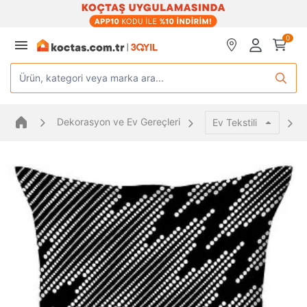
0
Ürün, kategori veya marka ara...
Dekorasyon ve Ev Gereçleri
Ev Tekstili