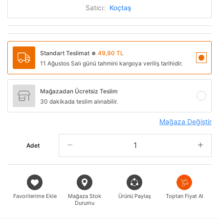
Satıcı:
Koçtaş
Standart Teslimat
49,90 TL
●
11 Ağustos Salı günü tahmini kargoya veriliş tarihidir.
Mağazadan Ücretsiz Teslim
30 dakikada teslim alınabilir.
Mağaza Değiştir
Adet
Favorilerime Ekle
Mağaza Stok
Ürünü Paylaş
Toptan Fiyat Al
Durumu