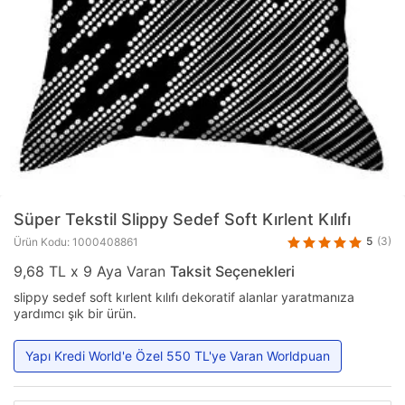
Süper Tekstil
Slippy Sedef Soft Kırlent Kılıfı
5
(3)
Ürün Kodu: 1000408861
9,68 TL x 9 Aya Varan
Taksit Seçenekleri
slippy sedef soft kırlent kılıfı dekoratif alanlar yaratmanıza
yardımcı şık bir ürün.
Yapı Kredi World'e Özel 550 TL'ye Varan Worldpuan