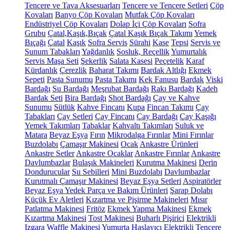
Tencere ve Tava Aksesuarları
Tencere ve Tencere Setleri
Çöp
Kovaları
Banyo Çöp Kovaları
Mutfak Çöp Kovaları
Endüstriyel Çöp Kovaları
Dolap İçi Çöp Kovaları
Sofra
Grubu
Çatal,Kaşık,Bıçak
Çatal Kaşık Bıçak Takımı
Yemek
Bıçağı
Çatal
Kaşık
Sofra Servis
Sürahi
Kase
Tepsi
Servis ve
Sunum Tabakları
Yağdanlık
Sosluk, Reçellik
Yumurtalık
Servis Maşa Seti
Şekerlik
Salata Kasesi
Peçetelik
Karaf
Kürdanlık
Çerezlik
Baharat Takımı
Bardak Altlığı
Ekmek
Sepeti
Pasta Sunumu
Pasta Takımı
Kek Fanusu
Bardak
Viski
Bardağı
Su Bardağı
Meşrubat Bardağı
Rakı Bardağı
Kadeh
Bardak Seti
Bira Bardağı
Shot Bardağı
Çay ve Kahve
Sunumu
Sütlük
Kahve Fincanı
Kupa
Fincan Takımı
Çay
Tabakları
Çay Setleri
Çay Fincanı
Çay Bardağı
Çay Kaşığı
Yemek Takımları
Tabaklar
Kahvaltı Takımları
Suluk ve
Matara
Beyaz Eşya
Fırın
Mikrodalga Fırınlar
Mini Fırınlar
Buzdolabı
Çamaşır Makinesi
Ocak
Ankastre Ürünleri
Ankastre Setler
Ankastre Ocaklar
Ankastre Fırınlar
Ankastre
Davlumbazlar
Bulaşık Makineleri
Kurutma Makinesi
Derin
Dondurucular
Su Sebilleri
Mini Buzdolabı
Davlumbazlar
Kurutmalı Çamaşır Makinesi
Beyaz Eşya Setleri
Aspiratörler
Beyaz Eşya Yedek Parça ve Bakım Ürünleri
Şarap Dolabı
Küçük Ev Aletleri
Kızartma ve Pişirme Makineleri
Mısır
Patlatma Makinesi
Fritöz
Ekmek Yapma Makinesi
Ekmek
Kızartma Makinesi
Tost Makinesi
Buharlı Pişirici
Elektrikli
Izgara
Waffle Makinesi
Yumurta Haşlayıcı
Elektrikli Tencere