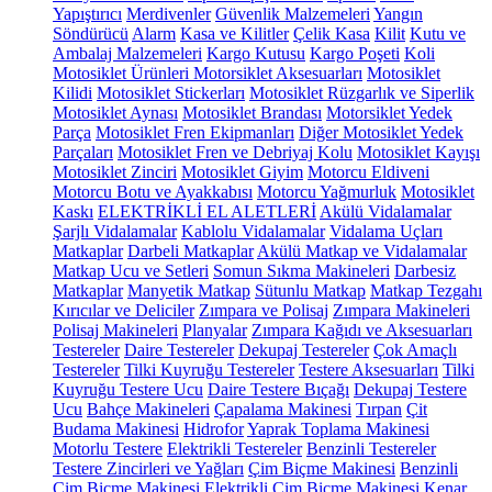
Yapıştırıcı
Merdivenler
Güvenlik Malzemeleri
Yangın
Söndürücü
Alarm
Kasa ve Kilitler
Çelik Kasa
Kilit
Kutu ve
Ambalaj Malzemeleri
Kargo Kutusu
Kargo Poşeti
Koli
Motosiklet Ürünleri
Motorsiklet Aksesuarları
Motosiklet
Kilidi
Motosiklet Stickerları
Motosiklet Rüzgarlık ve Siperlik
Motosiklet Aynası
Motosiklet Brandası
Motorsiklet Yedek
Parça
Motosiklet Fren Ekipmanları
Diğer Motosiklet Yedek
Parçaları
Motosiklet Fren ve Debriyaj Kolu
Motosiklet Kayışı
Motosiklet Zinciri
Motosiklet Giyim
Motorcu Eldiveni
Motorcu Botu ve Ayakkabısı
Motorcu Yağmurluk
Motosiklet
Kaskı
ELEKTRİKLİ EL ALETLERİ
Akülü Vidalamalar
Şarjlı Vidalamalar
Kablolu Vidalamalar
Vidalama Uçları
Matkaplar
Darbeli Matkaplar
Akülü Matkap ve Vidalamalar
Matkap Ucu ve Setleri
Somun Sıkma Makineleri
Darbesiz
Matkaplar
Manyetik Matkap
Sütunlu Matkap
Matkap Tezgahı
Kırıcılar ve Deliciler
Zımpara ve Polisaj
Zımpara Makineleri
Polisaj Makineleri
Planyalar
Zımpara Kağıdı ve Aksesuarları
Testereler
Daire Testereler
Dekupaj Testereler
Çok Amaçlı
Testereler
Tilki Kuyruğu Testereler
Testere Aksesuarları
Tilki
Kuyruğu Testere Ucu
Daire Testere Bıçağı
Dekupaj Testere
Ucu
Bahçe Makineleri
Çapalama Makinesi
Tırpan
Çit
Budama Makinesi
Hidrofor
Yaprak Toplama Makinesi
Motorlu Testere
Elektrikli Testereler
Benzinli Testereler
Testere Zincirleri ve Yağları
Çim Biçme Makinesi
Benzinli
Çim Biçme Makinesi
Elektrikli Çim Biçme Makinesi
Kenar