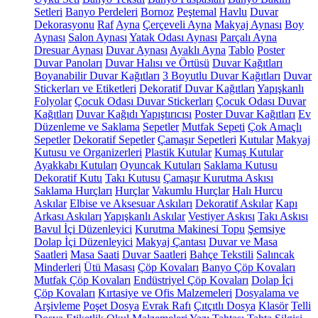
Setleri
Banyo Perdeleri
Bornoz
Peştemal
Havlu
Duvar
Dekorasyonu
Raf
Ayna
Çerçeveli Ayna
Makyaj Aynası
Boy
Aynası
Salon Aynası
Yatak Odası Aynası
Parçalı Ayna
Dresuar Aynası
Duvar Aynası
Ayaklı Ayna
Tablo
Poster
Duvar Panoları
Duvar Halısı ve Örtüsü
Duvar Kağıtları
Boyanabilir Duvar Kağıtları
3 Boyutlu Duvar Kağıtları
Duvar
Stickerları ve Etiketleri
Dekoratif Duvar Kağıtları
Yapışkanlı
Folyolar
Çocuk Odası Duvar Stickerları
Çocuk Odası Duvar
Kağıtları
Duvar Kağıdı Yapıştırıcısı
Poster Duvar Kağıtları
Ev
Düzenleme ve Saklama
Sepetler
Mutfak Sepeti
Çok Amaçlı
Sepetler
Dekoratif Sepetler
Çamaşır Sepetleri
Kutular
Makyaj
Kutusu ve Organizerleri
Plastik Kutular
Kumaş Kutular
Ayakkabı Kutuları
Oyuncak Kutuları
Saklama Kutusu
Dekoratif Kutu
Takı Kutusu
Çamaşır Kurutma Askısı
Saklama Hurçları
Hurçlar
Vakumlu Hurçlar
Halı Hurcu
Askılar
Elbise ve Aksesuar Askıları
Dekoratif Askılar
Kapı
Arkası Askıları
Yapışkanlı Askılar
Vestiyer Askısı
Takı Askısı
Bavul İçi Düzenleyici
Kurutma Makinesi Topu
Şemsiye
Dolap İçi Düzenleyici
Makyaj Çantası
Duvar ve Masa
Saatleri
Masa Saati
Duvar Saatleri
Bahçe Tekstili
Salıncak
Minderleri
Ütü Masası
Çöp Kovaları
Banyo Çöp Kovaları
Mutfak Çöp Kovaları
Endüstriyel Çöp Kovaları
Dolap İçi
Çöp Kovaları
Kırtasiye ve Ofis Malzemeleri
Dosyalama ve
Arşivleme
Poşet Dosya
Evrak Rafı
Çıtçıtlı Dosya
Klasör
Telli