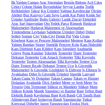
İlk Yardım Çantası
Araç Sigortaları
Benzin Bidonu
Acil Çıkış
Çekici
Çekme Halatı
Boyunluklar
Seyyar Lamba
Trafik
Reflektörleri
Takoz
Kış Ürünleri
Yağmur Kaydırıcılar
Ölçüm
Aletleri
Buz Kazıyıcı
Cam Suyu
Lastik Kar Paleti
Kışlık Set
Ürünler
Antifrizler
Buğu Giderici
Lastik Zinciri
Elektrikli
Araç Şarj İstasyonları
Oto Yedek Parça
Römork
Hırdavat
Malzemeleri
Hırdavat Malzemesi ve Aksesuarları
Yönlendirme Levhaları
Sabitleme Ürünleri
Dübel
Dübel
Setleri
Somun
Çivi
Vida-Çivi
Demir Pul
Vida
Civata
Köşebent
Kapı ve Pencere Malzemeleri
Menteşe
Kapı Kolları
Yalıtım Bantları
Stoper
Sineklik
Pencere Kolu
Kapı Hidroliği
Kapı Dürbünü
Kapı Kilitleri
Kapı Sürgüleri
Anahtarlık
Gönye
Posta Kutuları
Tekerlek
Testereler
Daire Testereler
Dekupaj Testereler
Çok Amaçlı Testereler
Tilki Kuyruğu
Testereler
Testere Aksesuarları
Tilki Kuyruğu Testere Ucu
Daire Testere Bıçağı
Dekupaj Testere Ucu
İş Güvenlik
Malzemeleri
İş Güvenlik Gözlükleri
İş Eldiveni
İş Elbisesi
İş
Ayakkabısı
Diğer İş Güvenlik Ürünleri
Siperlik
Lanyard
Takım Çanta Ve Dolapları
Takım Çantası
Takım ve Hizmet
Dolapları
Avadanlık
Ölçü Aletleri
Metre ve Şerit Metre
Su
Terazisi
Oda Termostatı
Silikon ve Mastikler
Silikon
Mum
Silikon
Köpük
Mastik
Yapıştırıcı ve Bantlar
Bant
Teflon Bant
Elektrik Bandı
Kaydırmaz Bant
Koli Bandı
Çift Taraflı Bant
Alüminyum Bant
İzolasyon Bandı
Yapıştırıcılar
Tutkal
Kimyasal Dübeller
Japon Yapıştırıcıları
Epoksi
Hızlı