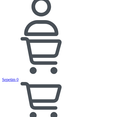
Sepetim
0