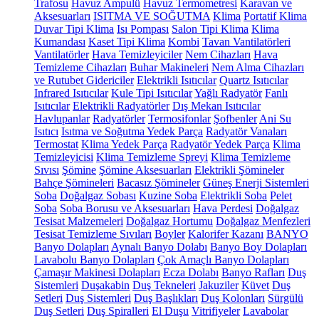
Trafosu
Havuz Ampulü
Havuz Termometresi
Karavan ve
Aksesuarları
ISITMA VE SOĞUTMA
Klima
Portatif Klima
Duvar Tipi Klima
Isı Pompası
Salon Tipi Klima
Klima
Kumandası
Kaset Tipi Klima
Kombi
Tavan Vantilatörleri
Vantilatörler
Hava Temizleyiciler
Nem Cihazları
Hava
Temizleme Cihazları
Buhar Makineleri
Nem Alma Cihazları
ve Rutubet Gidericiler
Elektrikli Isıtıcılar
Quartz Isıtıcılar
Infrared Isıtıcılar
Kule Tipi Isıtıcılar
Yağlı Radyatör
Fanlı
Isıtıcılar
Elektrikli Radyatörler
Dış Mekan Isıtıcılar
Havlupanlar
Radyatörler
Termosifonlar
Şofbenler
Ani Su
Isıtıcı
Isıtma ve Soğutma Yedek Parça
Radyatör Vanaları
Termostat
Klima Yedek Parça
Radyatör Yedek Parça
Klima
Temizleyicisi
Klima Temizleme Spreyi
Klima Temizleme
Sıvısı
Şömine
Şömine Aksesuarları
Elektrikli Şömineler
Bahçe Şömineleri
Bacasız Şömineler
Güneş Enerji Sistemleri
Soba
Doğalgaz Sobası
Kuzine Soba
Elektrikli Soba
Pelet
Soba
Soba Borusu ve Aksesuarları
Hava Perdesi
Doğalgaz
Tesisat Malzemeleri
Doğalgaz Hortumu
Doğalgaz Menfezleri
Tesisat Temizleme Sıvıları
Boyler
Kalorifer Kazanı
BANYO
Banyo Dolapları
Aynalı Banyo Dolabı
Banyo Boy Dolapları
Lavabolu Banyo Dolapları
Çok Amaçlı Banyo Dolapları
Çamaşır Makinesi Dolapları
Ecza Dolabı
Banyo Rafları
Duş
Sistemleri
Duşakabin
Duş Tekneleri
Jakuziler
Küvet
Duş
Setleri
Duş Sistemleri
Duş Başlıkları
Duş Kolonları
Sürgülü
Duş Setleri
Duş Spiralleri
El Duşu
Vitrifiyeler
Lavabolar