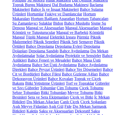
Pompası
Su Motoru
Hasat Makinesi
Dal Öğütme Makinesi
Toprak Burgu Makinesi
Dal Budama Makinesi
İlaçlama
Makineleri
Bahçe İş ve İnşaat Makineleri
Bahçe Sulama
Ürünleri
Hortumlar
Fıskiye ve Damlatıcılar
Hortum
Makaraları
Hortum Bağlantı Aparatları
Hortum Tabancaları
Su Zamanlayıcı
Sulaklar
Bidon
Bahçe Musluğu
Şişme Su
Deposu
Mangal ve Aksesuarları
Mangal Aksesuarları
Mangal
Kömürü ve Tutuşturucular
Mangal ve Barbekü
Kömürlü
Mangal
Tüplü Mangal
Elektrikli Izgara
Pürmüz
Piknik
Malzemeleri
Piknik Sepetleri
Piknik Seti
Semaver
Piknik
Örtüleri
Bahçe Depolama
Depolama Evleri
Depolama
Dolapları
Depolama Sandığı
Bahçe Aydınlatma
Dış Mekan
Aydınlatmalar
Solar Aydınlatma
Projektör ve Sensörler
Bahçe
Aplikleri
Bahçe Feneri ve Meşaleler
Bahçe Masa Üstü
Aydınlatma
Bahçe Set Üstü Aydınlatma
Bahçe Aydınlatma
Direkleri
Bahçe Peyzaj Ürünleri
Bahçe Yer Döşemeleri
Bahçe
Çit ve Bordürleri
Bahçe Filesi
Bahçe Gizleme Ağları
Bahçe
Dekorasyon Ürünleri
Bahçe Kovaları
Toprak ve Çiçek
Bakımı
Bitki Yetiştirme Ürünleri
Torf ve Topraklar
Gübreler
ve Sıvı Gübreler
Tohumlar
Çim Tohumu
Çiçek Tohumu
Sebze Tohumları
Bitki Tohumları
Meyve Tohumu
Bitki
Besinleri
Sera ve Sera Ekipmanları
Çiçek ve Bitki
İç Mekan
Bitkileri
Dış Mekan Ağaçları
Canlı Çiçek
Çiçek Soğanları
Aşılı Meyve Fidanları
Aşılı Gül
Fide
Dış Mekan Sarmaşık
Bitkileri
Kaktüs
Saksı ve Aksesuarları
Dekoratif Saksı