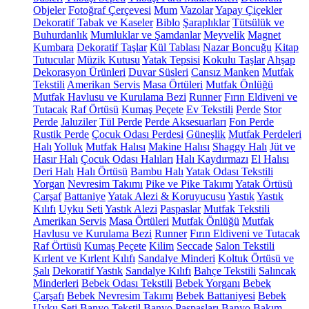
Objeler
Fotoğraf Çerçevesi
Mum
Vazolar
Yapay Çiçekler
Dekoratif Tabak ve Kaseler
Biblo
Şaraplıklar
Tütsülük ve
Buhurdanlık
Mumluklar ve Şamdanlar
Meyvelik
Magnet
Kumbara
Dekoratif Taşlar
Kül Tablası
Nazar Boncuğu
Kitap
Tutucular
Müzik Kutusu
Yatak Tepsisi
Kokulu Taşlar
Ahşap
Dekorasyon Ürünleri
Duvar Süsleri
Cansız Manken
Mutfak
Tekstili
Amerikan Servis
Masa Örtüleri
Mutfak Önlüğü
Mutfak Havlusu ve Kurulama Bezi
Runner
Fırın Eldiveni ve
Tutacak
Raf Örtüsü
Kumaş Peçete
Ev Tekstili
Perde
Stor
Perde
Jaluziler
Tül Perde
Perde Aksesuarları
Fon Perde
Rustik Perde
Çocuk Odası Perdesi
Güneşlik
Mutfak Perdeleri
Halı
Yolluk
Mutfak Halısı
Makine Halısı
Shaggy Halı
Jüt ve
Hasır Halı
Çocuk Odası Halıları
Halı Kaydırmazı
El Halısı
Deri Halı
Halı Örtüsü
Bambu Halı
Yatak Odası Tekstili
Yorgan
Nevresim Takımı
Pike ve Pike Takımı
Yatak Örtüsü
Çarşaf
Battaniye
Yatak Alezi & Koruyucusu
Yastık
Yastık
Kılıfı
Uyku Seti
Yastık Alezi
Paspaslar
Mutfak Tekstili
Amerikan Servis
Masa Örtüleri
Mutfak Önlüğü
Mutfak
Havlusu ve Kurulama Bezi
Runner
Fırın Eldiveni ve Tutacak
Raf Örtüsü
Kumaş Peçete
Kilim
Seccade
Salon Tekstili
Kırlent ve Kırlent Kılıfı
Sandalye Minderi
Koltuk Örtüsü ve
Şalı
Dekoratif Yastık
Sandalye Kılıfı
Bahçe Tekstili
Salıncak
Minderleri
Bebek Odası Tekstili
Bebek Yorganı
Bebek
Çarşafı
Bebek Nevresim Takımı
Bebek Battaniyesi
Bebek
Uyku Seti
Banyo Tekstil
Banyo Paspasları
Banyo Bakım