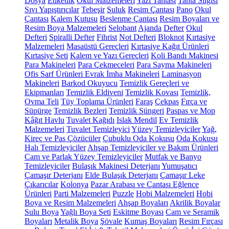
Dosya
Etiketlik
Okul Malzemeleri
Yazı Tahtası
Tahta Silgisi
Sıvı Yapıştırıcılar
Tebeşir
Suluk
Resim Çantası
Pano
Okul
Çantası
Kalem Kutusu
Beslenme Çantası
Resim Boyaları ve
Resim Boya Malzemeleri
Selobant
Ajanda
Defter
Okul
Defteri
Spiralli Defter
Fihrist
Not Defteri
Bloknot
Kırtasiye
Malzemeleri
Masaüstü Gereçleri
Kırtasiye Kağıt Ürünleri
Kırtasiye Seti
Kalem ve Yazı Gereçleri
Koli Bandı Makinesi
Para Makineleri
Para Çekmeceleri
Para Sayma Makineleri
Ofis Sarf Ürünleri
Evrak İmha Makineleri
Laminasyon
Makineleri
Barkod Okuyucu
Temizlik Gereçleri ve
Ekipmanları
Temizlik Eldiveni
Temizlik Kovası
Temizlik,
Ovma Teli
Tüy Toplama Ürünleri
Faraş
Çekpas
Fırça ve
Süpürge
Temizlik Bezleri
Temizlik Süngeri
Paspas ve Mop
Kâğıt Havlu
Tuvalet Kağıdı
Islak Mendil
Ev Temizlik
Malzemeleri
Tuvalet Temizleyici
Yüzey Temizleyiciler
Yağ,
Kireç ve Pas Çözücüler
Çubuklu Oda Kokusu
Oda Kokusu
Halı Temizleyiciler
Ahşap Temizleyiciler ve Bakım Ürünleri
Cam ve Parlak Yüzey Temizleyiciler
Mutfak ve Banyo
Temizleyiciler
Bulaşık Makinesi Deterjanı
Yumuşatıcı
Çamaşır Deterjanı
Elde Bulaşık Deterjanı
Çamaşır Leke
Çıkarıcılar
Kolonya
Pazar Arabası ve Çantası
Eğlence
Ürünleri
Parti Malzemeleri
Puzzle
Hobi Malzemeleri
Hobi
Boya ve Resim Malzemeleri
Ahşap Boyaları
Akrilik Boyalar
Sulu Boya
Yağlı Boya Seti
Eskitme Boyası
Cam ve Seramik
Boyaları
Metalik Boya
Şövale
Kumaş Boyaları
Resim Fırçası