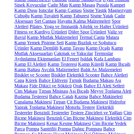
Sinek Kovucular
Çadır Matı
Kamp Masası
Pusula
Kampet
Kamp Duşu
Isıtıcılar
Kamp Çantası
Şişme Yastık
Magnezyum
Çubuğu
Kamp Tuvaleti
Kamp Taburesi
Şişme Yatak
Çadır
Aksesuarı
Sırt Çantası
Hayatta Kalma Malzemeleri
Spor
Aletleri
Pilates, Yoga ve Jimnastik
Ağırlık ve Halter Ürünleri
Fitness ve Kardiyo Ürünleri
Diğer Spor Ürünleri
Valiz ve
Bavul
Kamp Mutfak Malzemeleri
Termal Çanta
Matara
Kamp Yemek Pişirme Seti
Kamp Buzluk ve Soğutucu
Ürünler
Kamp Demliği
Kamp Tavası
Kamp Ocağı
Kamp
Mutfak Aksesuarları
Çakmak ve Yakıcılar
Termoslar
Aydınlatma Ekipmanları
El Feneri
Işıldak
Kafa Lambası
Kamp El Aletleri
Kamp Testeresi
Kamp Küreği
Kamp Bıçağı
Kamp Baltası
Avcılık Malzemeleri
Balık Av Malzemeleri
Bisiklet ve Scooter
Bisiklet
Elektrikli Scooter
Bahçe Aletleri
Çapa
Kürek
Bahçe Eldiveni
Tırmık
Budama Makası
Aşı
Makası
Fide Dikici ve Sökücü
Orak
Bahçe El Aleti Setleri
Çim Makası
Tırpan Misinası
Aşı Bıçağı
Meyve Toplama Aleti
Budama Testeresi
Bahçe Çatalı
Kazma
Bahçe Makineleri
Çapalama Makinesi
Tırpan
Çit Budama Makinesi
Hidrofor
Yaprak Toplama Makinesi
Motorlu Testere
Elektrikli
Testereler
Benzinli Testereler
Testere Zincirleri ve Yağları
Çim
Biçme Makinesi
Benzinli Çim Biçme Makinesi
Elektrikli Çim
Biçme Makinesi
Kenar Kesme Makinesi
Çim Biçme Yedek
Parça
Pompa
Santrifüj Pompa
Dalgıç Pompası
Bahçe