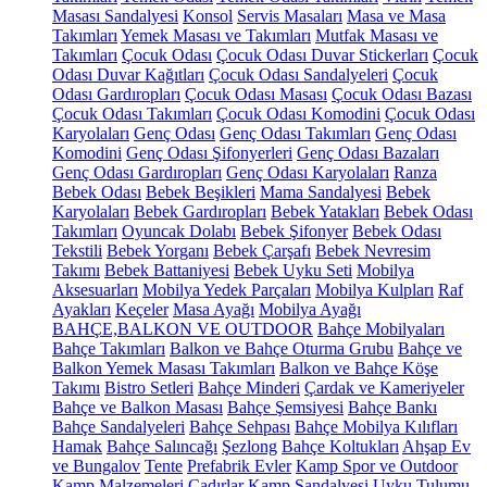
Masası Sandalyesi
Konsol
Servis Masaları
Masa ve Masa
Takımları
Yemek Masası ve Takımları
Mutfak Masası ve
Takımları
Çocuk Odası
Çocuk Odası Duvar Stickerları
Çocuk
Odası Duvar Kağıtları
Çocuk Odası Sandalyeleri
Çocuk
Odası Gardıropları
Çocuk Odası Masası
Çocuk Odası Bazası
Çocuk Odası Takımları
Çocuk Odası Komodini
Çocuk Odası
Karyolaları
Genç Odası
Genç Odası Takımları
Genç Odası
Komodini
Genç Odası Şifonyerleri
Genç Odası Bazaları
Genç Odası Gardıropları
Genç Odası Karyolaları
Ranza
Bebek Odası
Bebek Beşikleri
Mama Sandalyesi
Bebek
Karyolaları
Bebek Gardıropları
Bebek Yatakları
Bebek Odası
Takımları
Oyuncak Dolabı
Bebek Şifonyer
Bebek Odası
Tekstili
Bebek Yorganı
Bebek Çarşafı
Bebek Nevresim
Takımı
Bebek Battaniyesi
Bebek Uyku Seti
Mobilya
Aksesuarları
Mobilya Yedek Parçaları
Mobilya Kulpları
Raf
Ayakları
Keçeler
Masa Ayağı
Mobilya Ayağı
BAHÇE,BALKON VE OUTDOOR
Bahçe Mobilyaları
Bahçe Takımları
Balkon ve Bahçe Oturma Grubu
Bahçe ve
Balkon Yemek Masası Takımları
Balkon ve Bahçe Köşe
Takımı
Bistro Setleri
Bahçe Minderi
Çardak ve Kameriyeler
Bahçe ve Balkon Masası
Bahçe Şemsiyesi
Bahçe Bankı
Bahçe Sandalyeleri
Bahçe Sehpası
Bahçe Mobilya Kılıfları
Hamak
Bahçe Salıncağı
Şezlong
Bahçe Koltukları
Ahşap Ev
ve Bungalov
Tente
Prefabrik Evler
Kamp Spor ve Outdoor
Kamp Malzemeleri
Çadırlar
Kamp Sandalyesi
Uyku Tulumu