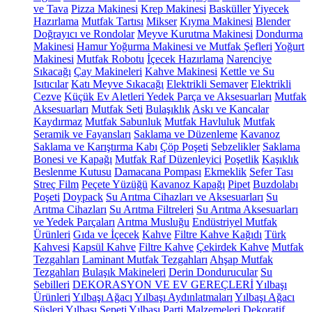
ve Tava
Pizza Makinesi
Krep Makinesi
Basküller
Yiyecek
Hazırlama
Mutfak Tartısı
Mikser
Kıyma Makinesi
Blender
Doğrayıcı ve Rondolar
Meyve Kurutma Makinesi
Dondurma
Makinesi
Hamur Yoğurma Makinesi ve Mutfak Şefleri
Yoğurt
Makinesi
Mutfak Robotu
İçecek Hazırlama
Narenciye
Sıkacağı
Çay Makineleri
Kahve Makinesi
Kettle ve Su
Isıtıcılar
Katı Meyve Sıkacağı
Elektrikli Semaver
Elektrikli
Cezve
Küçük Ev Aletleri Yedek Parça ve Aksesuarları
Mutfak
Aksesuarları
Mutfak Seti
Bulaşıklık
Askı ve Kancalar
Kaydırmaz
Mutfak Sabunluk
Mutfak Havluluk
Mutfak
Seramik ve Fayansları
Saklama ve Düzenleme
Kavanoz
Saklama ve Karıştırma Kabı
Çöp Poşeti
Sebzelikler
Saklama
Bonesi ve Kapağı
Mutfak Raf Düzenleyici
Poşetlik
Kaşıklık
Beslenme Kutusu
Damacana Pompası
Ekmeklik
Sefer Tası
Streç Film
Peçete Yüzüğü
Kavanoz Kapağı
Pipet
Buzdolabı
Poşeti
Doypack
Su Arıtma Cihazları ve Aksesuarları
Su
Arıtma Cihazları
Su Arıtma Filtreleri
Su Arıtma Aksesuarları
ve Yedek Parçaları
Arıtma Musluğu
Endüstriyel Mutfak
Ürünleri
Gıda ve İçecek
Kahve
Filtre Kahve Kağıdı
Türk
Kahvesi
Kapsül Kahve
Filtre Kahve
Çekirdek Kahve
Mutfak
Tezgahları
Laminant Mutfak Tezgahları
Ahşap Mutfak
Tezgahları
Bulaşık Makineleri
Derin Dondurucular
Su
Sebilleri
DEKORASYON VE EV GEREÇLERİ
Yılbaşı
Ürünleri
Yılbaşı Ağacı
Yılbaşı Aydınlatmaları
Yılbaşı Ağacı
Süsleri
Yılbaşı Sepeti
Yılbaşı Parti Malzemeleri
Dekoratif