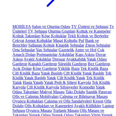
MOBİLYA
Salon ve Oturma Odası
TV Ünitesi ve Sehpası
Tv
Üniteleri
TV Sehpası
Oturma Grupları
Koltuk ve Kanepeler
Koltuk Takımları
Köşe Koltuklar
Tekli Koltuk ve Berjerler
Çekyat
Armut Koltuklar
Masaj Koltuğu
Puf
Bank ve
Benchler
Sallanan Koltuk
Kitaplık
Sehpalar
Zigon Sehpalar
Orta Sehpalar
Yan Sehpalar
Gazetelik
Antre ve Hol
Çok
Amaçlı Dolap
Portmantolar
Askılıklar
Kapı Askısı
Duvar
Askısı
Ayaklı Askılıklar
Dresuar
Ayakkabılık
Yatak Odası
Gardırop
Kapaklı Gardırop
Sürgülü Gardırop
Bez Gardırop
Açık Dolap
Köşe Gardırop
Yüklük
Baza
Tek Kişilik Baza
Çift Kişilik Baza
Yatak Başlığı
Çift Kişilik Yatak Başlığı
Tek
Kişilik Yatak Başlığı
Yatak
Çift Kişilik Yatak
Tek Kişilik
Yatak
Hasta Yatağı
Yatak Pedi & Şiltesi
Karyola
Tek Kişilik
Karyola
Çift Kişilik Karyola
Şifonyerler
Komodin
Yatak
Odası Takımları
Makyaj Masası
Takı Dolabı
Sandık
Paravan
Ofis ve Çalışma Mobilyaları
Çalışma ve Bilgisayar Masası
Oyuncu Koltukları
Çalışma ve Ofis Sandalyeleri
Keson
Ofis
Dolabı
Ofis Koltukları ve Kanepeleri
Ayaklı Küllükler
Laptop
Sehpası
Oyuncu Masası
Toplantı Masası
Ofis Masası ve
Takımları
Yemek Odası
Yemek Odası Takımları
Vitrin
Yemek