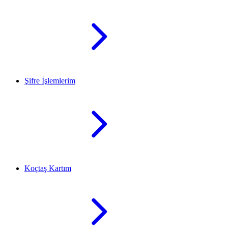
Şifre İşlemlerim
Koçtaş Kartım