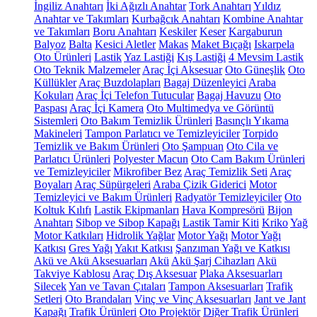
İngiliz Anahtarı
İki Ağızlı Anahtar
Tork Anahtarı
Yıldız
Anahtar ve Takımları
Kurbağcık Anahtarı
Kombine Anahtar
ve Takımları
Boru Anahtarı
Keskiler
Keser
Kargaburun
Balyoz
Balta
Kesici Aletler
Makas
Maket Bıçağı
Iskarpela
Oto Ürünleri
Lastik
Yaz Lastiği
Kış Lastiği
4 Mevsim Lastik
Oto Teknik Malzemeler
Araç İçi Aksesuar
Oto Güneşlik
Oto
Küllükler
Araç Buzdolapları
Bagaj Düzenleyici
Araba
Kokuları
Araç İçi Telefon Tutucular
Bagaj Havuzu
Oto
Paspası
Araç İçi Kamera
Oto Multimedya ve Görüntü
Sistemleri
Oto Bakım Temizlik Ürünleri
Basınçlı Yıkama
Makineleri
Tampon Parlatıcı ve Temizleyiciler
Torpido
Temizlik ve Bakım Ürünleri
Oto Şampuan
Oto Cila ve
Parlatıcı Ürünleri
Polyester Macun
Oto Cam Bakım Ürünleri
ve Temizleyiciler
Mikrofiber Bez
Araç Temizlik Seti
Araç
Boyaları
Araç Süpürgeleri
Araba Çizik Giderici
Motor
Temizleyici ve Bakım Ürünleri
Radyatör Temizleyiciler
Oto
Koltuk Kılıfı
Lastik Ekipmanları
Hava Kompresörü
Bijon
Anahtarı
Sibop ve Sibop Kapağı
Lastik Tamir Kiti
Kriko
Yağ
Motor Katkıları
Hidrolik Yağlar
Motor Yağı
Motor Yağı
Katkısı
Gres Yağı
Yakıt Katkısı
Şanzıman Yağı ve Katkısı
Akü ve Akü Aksesuarları
Akü
Akü Şarj Cihazları
Akü
Takviye Kablosu
Araç Dış Aksesuar
Plaka Aksesuarları
Silecek
Yan ve Tavan Çıtaları
Tampon Aksesuarları
Trafik
Setleri
Oto Brandaları
Vinç ve Vinç Aksesuarları
Jant ve Jant
Kapağı
Trafik Ürünleri
Oto Projektör
Diğer Trafik Ürünleri