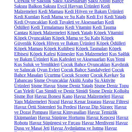
Çiçeklik ve Saksılık
Saksı Aksesuarları
Saksı Altlığı
Bahçe
Saksısı
Balkon Saksısı
Evcil Hayvan Ürünleri
Kedi
Malzemeleri
Kedi Maması
Kedi Hijyen ve Bakım Ürünleri
Kedi Kumları
Kedi Mama ve Su Kabı
Kedi Evi
Kedi Yatağı
Kedi Oyuncakları
Kedi Tuvaleti ve Aksesuarları
Kedi
Ödülleri
Kedi Tırmalaması
Kedi Vitamini
Kedi Taşıma
Çantası
Köpek Malzemeleri
Köpek Yatağı
Köpek Vitamini
Köpek Oyuncakları
Köpek Mama ve Su Kabı
Köpek
Güvenlik
Köpek Hijyen ve Bakım Ürünleri
Köpek Ödülleri
Köpek Maması
Köpek Kulübesi
Köpek Tasmaları
Köpek
Elbisesi
Köpek Kafesi
Kümesler
Kuş Malzemeleri
Kuş Sağlık
ve Bakım Ürünleri
Kuş Kafesleri ve Aksesuarları
Kuş Yemi
Kuş Suluk ve Yemlikleri
Çocuk Bahçe Oyuncakları
Kaydırak
ve Salıncak
Oyun Evleri
Çocuk Bahçe Sandalyeleri
Çocuk
Bahçe Masaları
Uçurtma
Çocuk Scooter
Çocuk Kaykay
Su
Tabancası
Şişme Oyuncaklar
Akülü Araba
Su Aktivite
Ürünleri
Şişme Havuz
Şişme Deniz Yatağı
Şişme Deniz Topu
Can Yeleği
Can Simidi ve Deniz Simidi
Şişme Deniz Kolluğu
Şişme Bot
Havuz Bonesi
Kano
Havuz Malzemeleri
Havuz
Yapı Malzemeleri
Nozul
Havuz Kenar Izgarası
Havuz Filtresi
Havuz Örtü Sistemleri
Su Perdesi
Havuz Dip Süzgeç
Havuz
ve Dozaj Pompası
Havuz Kimyasalları
Havuz Temizlik
Ekipmanları
Havuz Süpürge Hortumu
Havuz Kepçesi
Havuz
Robotu
Havuz Süpürgesi ve Fırçası
Havuz Merdiveni
Havuz
Duşu ve Masaj Jeti
Havuz Aydınlatma ve Isıtma
Havuz