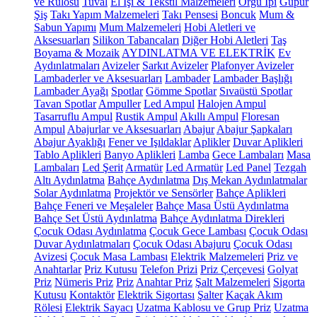
ve Rulosu
Tuval
El İşi & Tekstil Malzemeleri
Örgü İpi
Güpür
Şiş
Takı Yapım Malzemeleri
Takı Pensesi
Boncuk
Mum &
Sabun Yapımı
Mum Malzemeleri
Hobi Aletleri ve
Aksesuarları
Silikon Tabancaları
Diğer Hobi Aletleri
Taş
Boyama & Mozaik
AYDINLATMA VE ELEKTRİK
Ev
Aydınlatmaları
Avizeler
Sarkıt Avizeler
Plafonyer Avizeler
Lambaderler ve Aksesuarları
Lambader
Lambader Başlığı
Lambader Ayağı
Spotlar
Gömme Spotlar
Sıvaüstü Spotlar
Tavan Spotlar
Ampuller
Led Ampul
Halojen Ampul
Tasarruflu Ampul
Rustik Ampul
Akıllı Ampul
Floresan
Ampul
Abajurlar ve Aksesuarları
Abajur
Abajur Şapkaları
Abajur Ayaklığı
Fener ve Işıldaklar
Aplikler
Duvar Aplikleri
Tablo Aplikleri
Banyo Aplikleri
Lamba
Gece Lambaları
Masa
Lambaları
Led Şerit
Armatür
Led Armatür
Led Panel
Tezgah
Altı Aydınlatma
Bahçe Aydınlatma
Dış Mekan Aydınlatmalar
Solar Aydınlatma
Projektör ve Sensörler
Bahçe Aplikleri
Bahçe Feneri ve Meşaleler
Bahçe Masa Üstü Aydınlatma
Bahçe Set Üstü Aydınlatma
Bahçe Aydınlatma Direkleri
Çocuk Odası Aydınlatma
Çocuk Gece Lambası
Çocuk Odası
Duvar Aydınlatmaları
Çocuk Odası Abajuru
Çocuk Odası
Avizesi
Çocuk Masa Lambası
Elektrik Malzemeleri
Priz ve
Anahtarlar
Priz Kutusu
Telefon Prizi
Priz Çerçevesi
Golyat
Priz
Nümeris Priz
Priz
Anahtar Priz
Şalt Malzemeleri
Sigorta
Kutusu
Kontaktör
Elektrik Sigortası
Şalter
Kaçak Akım
Rölesi
Elektrik Sayacı
Uzatma Kablosu ve Grup Priz
Uzatma