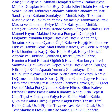
Amaçlı Dolap
Mini Mutfak Dolapları
Mutfak Rafları
Köşe
Mutfak Dolapları
Mutfak Boy Dolabı
Kiler Dolabı
Ekmek ve
Sebze Dolabı
Tabureler
Sandalye
Mutfak Sandalyeleri
Bar
Sandalyeleri
Katlanır Sandalyeler
Mutfak Köşe Takımları
Masa ve Masa Takımları
Yemek Masası ve Takımları
Mutfak
Masası ve Takımları
Eviye
Mutfak Bataryaları
Mutfak
Gereçleri
Kesme Tahtası
Rende
Servis Gereçleri
Patates Ezici
Manuel Kıyma Makinesi
Krema Pompası
Dilimleyici
Doğrayıcı
Yumurta Fırçası
Bıçak ve Bıçak Setleri
Yağ
Sıçratmaz
Soyucu, Oyacak
Ölçü Kabı ve Kaşığı
Merdane ve
Oklava
Hamur Açma Matı
Fındık Kıracağı ve Ceviz Kıracağı
Elek
Dondurma Kaşığı
Buz Kalıbı
Bıçak Bileyici Masat
Açacak ve Tirbuşon
Çekirdek Çıkarıcı
Çırpıcı
Sebze
Kurutucu
Huni
Baharat Öğütücü
Havan
Hamburger Presi
Sarımsak Ezici
Kaşık ve Kepçe Altlığı
Bıçak Standı
Süzgeç
Nihale
İçli Köfte Aparatı
Yumurta Zamanlayıcı
Dondurma
Kalıbı
Buz Kovası
Et Dövme Aleti
Sarma Makinesi
Kahve
Değirmenleri
Limon Sıkacağı
Pişirme Grubu
Çay ve Kahve
Demleme
French Press
Dripper
Chemex
Cezve
Çay Süzgeci
Demlik
Moka Pot
Çaydanlık
Kahve Filtresi
Sifon Kahve
Fırında Pişirme
Pasta Kalıbı
Kurabiye Kalıbı
Fırın Tepsisi
Cam Tepsi
Alüminyum Folyo
Kek Kalıbı
Muffin Kalıbı
Çikolata Kalıbı
Güveç
Pişirme Kağıdı
Pizza Tepsisi
Tart
Kalıbı
Ocak Üstü Pişirme
Tava ve Tava Setleri
Ocak Üstü
Tost Makinesi
Ocak Üstü Sac
Sahan
Düdüklü Tencere