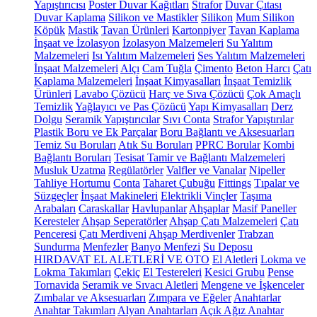
Yapıştırıcısı
Poster Duvar Kağıtları
Strafor
Duvar Çıtası
Duvar Kaplama
Silikon ve Mastikler
Silikon
Mum Silikon
Köpük
Mastik
Tavan Ürünleri
Kartonpiyer
Tavan Kaplama
İnşaat ve İzolasyon
İzolasyon Malzemeleri
Su Yalıtım
Malzemeleri
Isı Yalıtım Malzemeleri
Ses Yalıtım Malzemeleri
İnşaat Malzemeleri
Alçı
Cam Tuğla
Çimento
Beton Harcı
Çatı
Kaplama Malzemeleri
İnşaat Kimyasalları
İnşaat Temizlik
Ürünleri
Lavabo Çözücü
Harç ve Sıva Çözücü
Çok Amaçlı
Temizlik
Yağlayıcı ve Pas Çözücü
Yapı Kimyasalları
Derz
Dolgu
Seramik Yapıştırıcılar
Sıvı Conta
Strafor Yapıştırılar
Plastik Boru ve Ek Parçalar
Boru Bağlantı ve Aksesuarları
Temiz Su Boruları
Atık Su Boruları
PPRC Borular
Kombi
Bağlantı Boruları
Tesisat Tamir ve Bağlantı Malzemeleri
Musluk Uzatma
Regülatörler
Valfler ve Vanalar
Nipeller
Tahliye Hortumu
Conta
Taharet Çubuğu
Fittings
Tıpalar ve
Süzgeçler
İnşaat Makineleri
Elektrikli Vinçler
Taşıma
Arabaları
Caraskallar
Havlupanlar
Ahşaplar
Masif Paneller
Keresteler
Ahşap Seperatörler
Ahşap Çatı Malzemeleri
Çatı
Penceresi
Çatı Merdiveni
Ahşap Merdivenler
Trabzan
Sundurma
Menfezler
Banyo Menfezi
Su Deposu
HIRDAVAT EL ALETLERİ VE OTO
El Aletleri
Lokma ve
Lokma Takımları
Çekiç
El Testereleri
Kesici Grubu
Pense
Tornavida
Seramik ve Sıvacı Aletleri
Mengene ve İşkenceler
Zımbalar ve Aksesuarları
Zımpara ve Eğeler
Anahtarlar
Anahtar Takımları
Alyan Anahtarları
Açık Ağız Anahtar