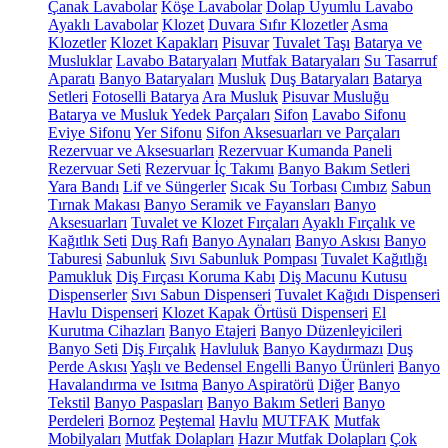
Çanak Lavabolar
Köşe Lavabolar
Dolap Uyumlu Lavabo
Ayaklı Lavabolar
Klozet
Duvara Sıfır Klozetler
Asma
Klozetler
Klozet Kapakları
Pisuvar
Tuvalet Taşı
Batarya ve
Musluklar
Lavabo Bataryaları
Mutfak Bataryaları
Su Tasarruf
Aparatı
Banyo Bataryaları
Musluk
Duş Bataryaları
Batarya
Setleri
Fotoselli Batarya
Ara Musluk
Pisuvar Musluğu
Batarya ve Musluk Yedek Parçaları
Sifon
Lavabo Sifonu
Eviye Sifonu
Yer Sifonu
Sifon Aksesuarları ve Parçaları
Rezervuar ve Aksesuarları
Rezervuar Kumanda Paneli
Rezervuar Seti
Rezervuar İç Takımı
Banyo Bakım Setleri
Yara Bandı
Lif ve Süngerler
Sıcak Su Torbası
Cımbız
Sabun
Tırnak Makası
Banyo Seramik ve Fayansları
Banyo
Aksesuarları
Tuvalet ve Klozet Fırçaları
Ayaklı Fırçalık ve
Kağıtlık Seti
Duş Rafı
Banyo Aynaları
Banyo Askısı
Banyo
Taburesi
Sabunluk
Sıvı Sabunluk Pompası
Tuvalet Kağıtlığı
Pamukluk
Diş Fırçası Koruma Kabı
Diş Macunu Kutusu
Dispenserler
Sıvı Sabun Dispenseri
Tuvalet Kağıdı Dispenseri
Havlu Dispenseri
Klozet Kapak Örtüsü Dispenseri
El
Kurutma Cihazları
Banyo Etajeri
Banyo Düzenleyicileri
Banyo Seti
Diş Fırçalık
Havluluk
Banyo Kaydırmazı
Duş
Perde Askısı
Yaşlı ve Bedensel Engelli Banyo Ürünleri
Banyo
Havalandırma ve Isıtma
Banyo Aspiratörü
Diğer
Banyo
Tekstil
Banyo Paspasları
Banyo Bakım Setleri
Banyo
Perdeleri
Bornoz
Peştemal
Havlu
MUTFAK
Mutfak
Mobilyaları
Mutfak Dolapları
Hazır Mutfak Dolapları
Çok