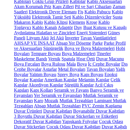
Kabloları
Çoklu Grup Prizleri
Kablolar
Kablo Aksesuarları
Akım Korumalı Priz
Kapı Zilleri
Pil ve Şarj Cihazları
Zaman
Saatleri
Elektronik Devre Elemanı
Fiş
Kablo Pabucu
Kablo
Yüksüğü
Elektronik Tamir Seti
Kablo Düzenleyiciler
Susta
Makaron Kablo
Kablo Klipsi
Klemens
Kroşe
Kablo
Toplayıcı
Kablo Kanalı
Adaptör
Duy
Buat Kutusu ve Kapağı
Aydınlatma Halatları ve Zincirleri
Enerji Sistemleri
Güneş
Paneli
Lityum Akü
Jel Akü
İnverter
Tavan Vantilatörleri
AHŞAP VE İNŞAAT
Ahşap Yer Döşeme
Parke
Parke Profil
ve Aksesuarları
Süpürgelik
Boya ve Boya Malzemeleri
Hobi
Boyaları
Tempare Boyası
Boya Malzemeleri
Tinerler
Maskeleme Bandı
Vernik
Spatula
Hışır Örtü
Duvar Macunu
Boya Fırçaları
Boya Rulosu
Mala
Boya
İç Cephe Boyalar
Dış
Cephe Boyalar
Astarlar
Metal Boyaları
Tavan Boyaları
Yağlı
Boyalar
Yalıtım Boyası
Sprey Boya
Kapı Boyası
Epoksi
Boyalar
Kapılar
Amerikan Kapılar
Melamin Kapılar
Çelik
Kapılar
Akordiyon Kapılar
Sürgülü Kapılar
Acil Çıkış
Kapıları
Kapı Kolları
Seramik ve Fayans
Banyo Seramik ve
Fayansları
Yer Seramik ve Fayansları
Mutfak Seramik ve
Fayansları
Karo
Mozaik
Mutfak Tezgahları
Laminant Mutfak
Tezgahları
Ahşap Mutfak Tezgahları
PVC Zemin Kaplama
Duvar Ürünleri
Duvar Kağıtları
Boyanabilir Duvar Kağıtları
3 Boyutlu Duvar Kağıtları
Duvar Stickerları ve Etiketleri
Dekoratif Duvar Kağıtları
Yapışkanlı Folyolar
Çocuk Odası
Duvar Stickerları
Çocuk Odası Duvar Kağıtları
Duvar Kağıdı