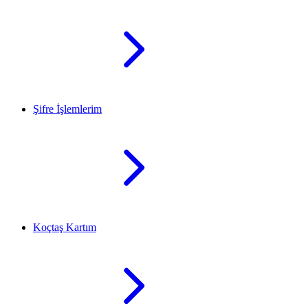
Şifre İşlemlerim
Koçtaş Kartım