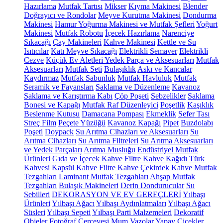
Hazırlama
Mutfak Tartısı
Mikser
Kıyma Makinesi
Blender
Doğrayıcı ve Rondolar
Meyve Kurutma Makinesi
Dondurma
Makinesi
Hamur Yoğurma Makinesi ve Mutfak Şefleri
Yoğurt
Makinesi
Mutfak Robotu
İçecek Hazırlama
Narenciye
Sıkacağı
Çay Makineleri
Kahve Makinesi
Kettle ve Su
Isıtıcılar
Katı Meyve Sıkacağı
Elektrikli Semaver
Elektrikli
Cezve
Küçük Ev Aletleri Yedek Parça ve Aksesuarları
Mutfak
Aksesuarları
Mutfak Seti
Bulaşıklık
Askı ve Kancalar
Kaydırmaz
Mutfak Sabunluk
Mutfak Havluluk
Mutfak
Seramik ve Fayansları
Saklama ve Düzenleme
Kavanoz
Saklama ve Karıştırma Kabı
Çöp Poşeti
Sebzelikler
Saklama
Bonesi ve Kapağı
Mutfak Raf Düzenleyici
Poşetlik
Kaşıklık
Beslenme Kutusu
Damacana Pompası
Ekmeklik
Sefer Tası
Streç Film
Peçete Yüzüğü
Kavanoz Kapağı
Pipet
Buzdolabı
Poşeti
Doypack
Su Arıtma Cihazları ve Aksesuarları
Su
Arıtma Cihazları
Su Arıtma Filtreleri
Su Arıtma Aksesuarları
ve Yedek Parçaları
Arıtma Musluğu
Endüstriyel Mutfak
Ürünleri
Gıda ve İçecek
Kahve
Filtre Kahve Kağıdı
Türk
Kahvesi
Kapsül Kahve
Filtre Kahve
Çekirdek Kahve
Mutfak
Tezgahları
Laminant Mutfak Tezgahları
Ahşap Mutfak
Tezgahları
Bulaşık Makineleri
Derin Dondurucular
Su
Sebilleri
DEKORASYON VE EV GEREÇLERİ
Yılbaşı
Ürünleri
Yılbaşı Ağacı
Yılbaşı Aydınlatmaları
Yılbaşı Ağacı
Süsleri
Yılbaşı Sepeti
Yılbaşı Parti Malzemeleri
Dekoratif
Objeler
Fotoğraf Çerçevesi
Mum
Vazolar
Yapay Çiçekler