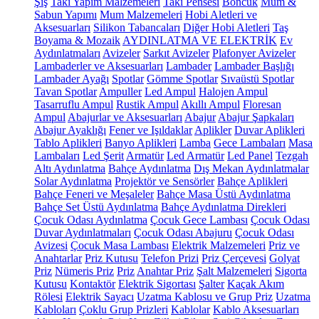
Şiş
Takı Yapım Malzemeleri
Takı Pensesi
Boncuk
Mum &
Sabun Yapımı
Mum Malzemeleri
Hobi Aletleri ve
Aksesuarları
Silikon Tabancaları
Diğer Hobi Aletleri
Taş
Boyama & Mozaik
AYDINLATMA VE ELEKTRİK
Ev
Aydınlatmaları
Avizeler
Sarkıt Avizeler
Plafonyer Avizeler
Lambaderler ve Aksesuarları
Lambader
Lambader Başlığı
Lambader Ayağı
Spotlar
Gömme Spotlar
Sıvaüstü Spotlar
Tavan Spotlar
Ampuller
Led Ampul
Halojen Ampul
Tasarruflu Ampul
Rustik Ampul
Akıllı Ampul
Floresan
Ampul
Abajurlar ve Aksesuarları
Abajur
Abajur Şapkaları
Abajur Ayaklığı
Fener ve Işıldaklar
Aplikler
Duvar Aplikleri
Tablo Aplikleri
Banyo Aplikleri
Lamba
Gece Lambaları
Masa
Lambaları
Led Şerit
Armatür
Led Armatür
Led Panel
Tezgah
Altı Aydınlatma
Bahçe Aydınlatma
Dış Mekan Aydınlatmalar
Solar Aydınlatma
Projektör ve Sensörler
Bahçe Aplikleri
Bahçe Feneri ve Meşaleler
Bahçe Masa Üstü Aydınlatma
Bahçe Set Üstü Aydınlatma
Bahçe Aydınlatma Direkleri
Çocuk Odası Aydınlatma
Çocuk Gece Lambası
Çocuk Odası
Duvar Aydınlatmaları
Çocuk Odası Abajuru
Çocuk Odası
Avizesi
Çocuk Masa Lambası
Elektrik Malzemeleri
Priz ve
Anahtarlar
Priz Kutusu
Telefon Prizi
Priz Çerçevesi
Golyat
Priz
Nümeris Priz
Priz
Anahtar Priz
Şalt Malzemeleri
Sigorta
Kutusu
Kontaktör
Elektrik Sigortası
Şalter
Kaçak Akım
Rölesi
Elektrik Sayacı
Uzatma Kablosu ve Grup Priz
Uzatma
Kabloları
Çoklu Grup Prizleri
Kablolar
Kablo Aksesuarları