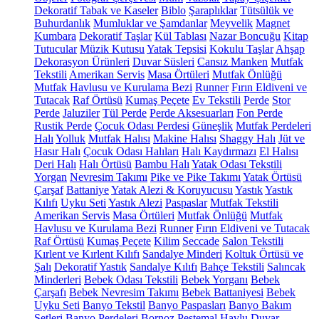
Dekoratif Tabak ve Kaseler
Biblo
Şaraplıklar
Tütsülük ve
Buhurdanlık
Mumluklar ve Şamdanlar
Meyvelik
Magnet
Kumbara
Dekoratif Taşlar
Kül Tablası
Nazar Boncuğu
Kitap
Tutucular
Müzik Kutusu
Yatak Tepsisi
Kokulu Taşlar
Ahşap
Dekorasyon Ürünleri
Duvar Süsleri
Cansız Manken
Mutfak
Tekstili
Amerikan Servis
Masa Örtüleri
Mutfak Önlüğü
Mutfak Havlusu ve Kurulama Bezi
Runner
Fırın Eldiveni ve
Tutacak
Raf Örtüsü
Kumaş Peçete
Ev Tekstili
Perde
Stor
Perde
Jaluziler
Tül Perde
Perde Aksesuarları
Fon Perde
Rustik Perde
Çocuk Odası Perdesi
Güneşlik
Mutfak Perdeleri
Halı
Yolluk
Mutfak Halısı
Makine Halısı
Shaggy Halı
Jüt ve
Hasır Halı
Çocuk Odası Halıları
Halı Kaydırmazı
El Halısı
Deri Halı
Halı Örtüsü
Bambu Halı
Yatak Odası Tekstili
Yorgan
Nevresim Takımı
Pike ve Pike Takımı
Yatak Örtüsü
Çarşaf
Battaniye
Yatak Alezi & Koruyucusu
Yastık
Yastık
Kılıfı
Uyku Seti
Yastık Alezi
Paspaslar
Mutfak Tekstili
Amerikan Servis
Masa Örtüleri
Mutfak Önlüğü
Mutfak
Havlusu ve Kurulama Bezi
Runner
Fırın Eldiveni ve Tutacak
Raf Örtüsü
Kumaş Peçete
Kilim
Seccade
Salon Tekstili
Kırlent ve Kırlent Kılıfı
Sandalye Minderi
Koltuk Örtüsü ve
Şalı
Dekoratif Yastık
Sandalye Kılıfı
Bahçe Tekstili
Salıncak
Minderleri
Bebek Odası Tekstili
Bebek Yorganı
Bebek
Çarşafı
Bebek Nevresim Takımı
Bebek Battaniyesi
Bebek
Uyku Seti
Banyo Tekstil
Banyo Paspasları
Banyo Bakım
Setleri
Banyo Perdeleri
Bornoz
Peştemal
Havlu
Duvar