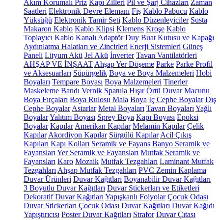
Akım Korumalı Priz
Kapı Zilleri
Pil ve Şarj Cihazları
Zaman
Saatleri
Elektronik Devre Elemanı
Fiş
Kablo Pabucu
Kablo
Yüksüğü
Elektronik Tamir Seti
Kablo Düzenleyiciler
Susta
Makaron Kablo
Kablo Klipsi
Klemens
Kroşe
Kablo
Toplayıcı
Kablo Kanalı
Adaptör
Duy
Buat Kutusu ve Kapağı
Aydınlatma Halatları ve Zincirleri
Enerji Sistemleri
Güneş
Paneli
Lityum Akü
Jel Akü
İnverter
Tavan Vantilatörleri
AHŞAP VE İNŞAAT
Ahşap Yer Döşeme
Parke
Parke Profil
ve Aksesuarları
Süpürgelik
Boya ve Boya Malzemeleri
Hobi
Boyaları
Tempare Boyası
Boya Malzemeleri
Tinerler
Maskeleme Bandı
Vernik
Spatula
Hışır Örtü
Duvar Macunu
Boya Fırçaları
Boya Rulosu
Mala
Boya
İç Cephe Boyalar
Dış
Cephe Boyalar
Astarlar
Metal Boyaları
Tavan Boyaları
Yağlı
Boyalar
Yalıtım Boyası
Sprey Boya
Kapı Boyası
Epoksi
Boyalar
Kapılar
Amerikan Kapılar
Melamin Kapılar
Çelik
Kapılar
Akordiyon Kapılar
Sürgülü Kapılar
Acil Çıkış
Kapıları
Kapı Kolları
Seramik ve Fayans
Banyo Seramik ve
Fayansları
Yer Seramik ve Fayansları
Mutfak Seramik ve
Fayansları
Karo
Mozaik
Mutfak Tezgahları
Laminant Mutfak
Tezgahları
Ahşap Mutfak Tezgahları
PVC Zemin Kaplama
Duvar Ürünleri
Duvar Kağıtları
Boyanabilir Duvar Kağıtları
3 Boyutlu Duvar Kağıtları
Duvar Stickerları ve Etiketleri
Dekoratif Duvar Kağıtları
Yapışkanlı Folyolar
Çocuk Odası
Duvar Stickerları
Çocuk Odası Duvar Kağıtları
Duvar Kağıdı
Yapıştırıcısı
Poster Duvar Kağıtları
Strafor
Duvar Çıtası