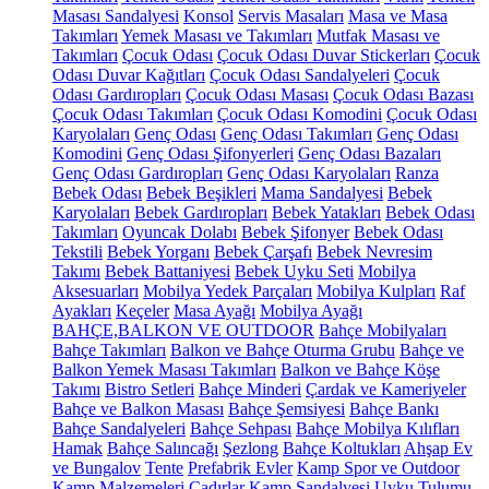
Masası Sandalyesi
Konsol
Servis Masaları
Masa ve Masa
Takımları
Yemek Masası ve Takımları
Mutfak Masası ve
Takımları
Çocuk Odası
Çocuk Odası Duvar Stickerları
Çocuk
Odası Duvar Kağıtları
Çocuk Odası Sandalyeleri
Çocuk
Odası Gardıropları
Çocuk Odası Masası
Çocuk Odası Bazası
Çocuk Odası Takımları
Çocuk Odası Komodini
Çocuk Odası
Karyolaları
Genç Odası
Genç Odası Takımları
Genç Odası
Komodini
Genç Odası Şifonyerleri
Genç Odası Bazaları
Genç Odası Gardıropları
Genç Odası Karyolaları
Ranza
Bebek Odası
Bebek Beşikleri
Mama Sandalyesi
Bebek
Karyolaları
Bebek Gardıropları
Bebek Yatakları
Bebek Odası
Takımları
Oyuncak Dolabı
Bebek Şifonyer
Bebek Odası
Tekstili
Bebek Yorganı
Bebek Çarşafı
Bebek Nevresim
Takımı
Bebek Battaniyesi
Bebek Uyku Seti
Mobilya
Aksesuarları
Mobilya Yedek Parçaları
Mobilya Kulpları
Raf
Ayakları
Keçeler
Masa Ayağı
Mobilya Ayağı
BAHÇE,BALKON VE OUTDOOR
Bahçe Mobilyaları
Bahçe Takımları
Balkon ve Bahçe Oturma Grubu
Bahçe ve
Balkon Yemek Masası Takımları
Balkon ve Bahçe Köşe
Takımı
Bistro Setleri
Bahçe Minderi
Çardak ve Kameriyeler
Bahçe ve Balkon Masası
Bahçe Şemsiyesi
Bahçe Bankı
Bahçe Sandalyeleri
Bahçe Sehpası
Bahçe Mobilya Kılıfları
Hamak
Bahçe Salıncağı
Şezlong
Bahçe Koltukları
Ahşap Ev
ve Bungalov
Tente
Prefabrik Evler
Kamp Spor ve Outdoor
Kamp Malzemeleri
Çadırlar
Kamp Sandalyesi
Uyku Tulumu