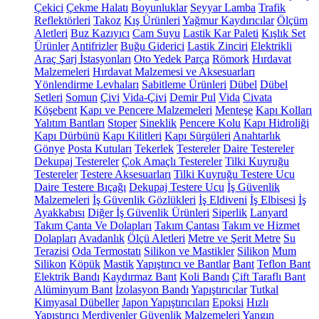
Çekici
Çekme Halatı
Boyunluklar
Seyyar Lamba
Trafik
Reflektörleri
Takoz
Kış Ürünleri
Yağmur Kaydırıcılar
Ölçüm
Aletleri
Buz Kazıyıcı
Cam Suyu
Lastik Kar Paleti
Kışlık Set
Ürünler
Antifrizler
Buğu Giderici
Lastik Zinciri
Elektrikli
Araç Şarj İstasyonları
Oto Yedek Parça
Römork
Hırdavat
Malzemeleri
Hırdavat Malzemesi ve Aksesuarları
Yönlendirme Levhaları
Sabitleme Ürünleri
Dübel
Dübel
Setleri
Somun
Çivi
Vida-Çivi
Demir Pul
Vida
Civata
Köşebent
Kapı ve Pencere Malzemeleri
Menteşe
Kapı Kolları
Yalıtım Bantları
Stoper
Sineklik
Pencere Kolu
Kapı Hidroliği
Kapı Dürbünü
Kapı Kilitleri
Kapı Sürgüleri
Anahtarlık
Gönye
Posta Kutuları
Tekerlek
Testereler
Daire Testereler
Dekupaj Testereler
Çok Amaçlı Testereler
Tilki Kuyruğu
Testereler
Testere Aksesuarları
Tilki Kuyruğu Testere Ucu
Daire Testere Bıçağı
Dekupaj Testere Ucu
İş Güvenlik
Malzemeleri
İş Güvenlik Gözlükleri
İş Eldiveni
İş Elbisesi
İş
Ayakkabısı
Diğer İş Güvenlik Ürünleri
Siperlik
Lanyard
Takım Çanta Ve Dolapları
Takım Çantası
Takım ve Hizmet
Dolapları
Avadanlık
Ölçü Aletleri
Metre ve Şerit Metre
Su
Terazisi
Oda Termostatı
Silikon ve Mastikler
Silikon
Mum
Silikon
Köpük
Mastik
Yapıştırıcı ve Bantlar
Bant
Teflon Bant
Elektrik Bandı
Kaydırmaz Bant
Koli Bandı
Çift Taraflı Bant
Alüminyum Bant
İzolasyon Bandı
Yapıştırıcılar
Tutkal
Kimyasal Dübeller
Japon Yapıştırıcıları
Epoksi
Hızlı
Yapıştırıcı
Merdivenler
Güvenlik Malzemeleri
Yangın