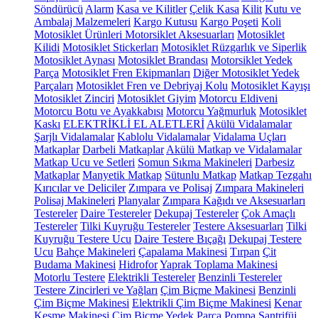
Söndürücü
Alarm
Kasa ve Kilitler
Çelik Kasa
Kilit
Kutu ve
Ambalaj Malzemeleri
Kargo Kutusu
Kargo Poşeti
Koli
Motosiklet Ürünleri
Motorsiklet Aksesuarları
Motosiklet
Kilidi
Motosiklet Stickerları
Motosiklet Rüzgarlık ve Siperlik
Motosiklet Aynası
Motosiklet Brandası
Motorsiklet Yedek
Parça
Motosiklet Fren Ekipmanları
Diğer Motosiklet Yedek
Parçaları
Motosiklet Fren ve Debriyaj Kolu
Motosiklet Kayışı
Motosiklet Zinciri
Motosiklet Giyim
Motorcu Eldiveni
Motorcu Botu ve Ayakkabısı
Motorcu Yağmurluk
Motosiklet
Kaskı
ELEKTRİKLİ EL ALETLERİ
Akülü Vidalamalar
Şarjlı Vidalamalar
Kablolu Vidalamalar
Vidalama Uçları
Matkaplar
Darbeli Matkaplar
Akülü Matkap ve Vidalamalar
Matkap Ucu ve Setleri
Somun Sıkma Makineleri
Darbesiz
Matkaplar
Manyetik Matkap
Sütunlu Matkap
Matkap Tezgahı
Kırıcılar ve Deliciler
Zımpara ve Polisaj
Zımpara Makineleri
Polisaj Makineleri
Planyalar
Zımpara Kağıdı ve Aksesuarları
Testereler
Daire Testereler
Dekupaj Testereler
Çok Amaçlı
Testereler
Tilki Kuyruğu Testereler
Testere Aksesuarları
Tilki
Kuyruğu Testere Ucu
Daire Testere Bıçağı
Dekupaj Testere
Ucu
Bahçe Makineleri
Çapalama Makinesi
Tırpan
Çit
Budama Makinesi
Hidrofor
Yaprak Toplama Makinesi
Motorlu Testere
Elektrikli Testereler
Benzinli Testereler
Testere Zincirleri ve Yağları
Çim Biçme Makinesi
Benzinli
Çim Biçme Makinesi
Elektrikli Çim Biçme Makinesi
Kenar
Kesme Makinesi
Çim Biçme Yedek Parça
Pompa
Santrifüj