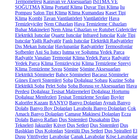
Termometresi
Karavan ve Aksesuarları
ISITMA VE
SOĞUTMA
Klima
Portatif Klima
Duvar Tipi Klima
Isı
Pompası
Salon Tipi Klima
Klima Kumandası
Kaset Tipi
Klima
Kombi
Tavan Vantilatörleri
Vantilatörler
Hava
Temizleyiciler
Nem Cihazları
Hava Temizleme Cihazları
Buhar Makineleri
Nem Alma Cihazları ve Rutubet Gidericiler
Elektrikli Isıtıcılar
Quartz Isıtıcılar
Infrared Isıtıcılar
Kule Tipi
Isıtıcılar
Yağlı Radyatör
Fanlı Isıtıcılar
Elektrikli Radyatörler
Dış Mekan Isıtıcılar
Havlupanlar
Radyatörler
Termosifonlar
Şofbenler
Ani Su Isıtıcı
Isıtma ve Soğutma Yedek Parça
Radyatör Vanaları
Termostat
Klima Yedek Parça
Radyatör
Yedek Parça
Klima Temizleyicisi
Klima Temizleme Spreyi
Klima Temizleme Sıvısı
Şömine
Şömine Aksesuarları
Elektrikli Şömineler
Bahçe Şömineleri
Bacasız Şömineler
Güneş Enerji Sistemleri
Soba
Doğalgaz Sobası
Kuzine Soba
Elektrikli Soba
Pelet Soba
Soba Borusu ve Aksesuarları
Hava
Perdesi
Doğalgaz Tesisat Malzemeleri
Doğalgaz Hortumu
Doğalgaz Menfezleri
Tesisat Temizleme Sıvıları
Boyler
Kalorifer Kazanı
BANYO
Banyo Dolapları
Aynalı Banyo
Dolabı
Banyo Boy Dolapları
Lavabolu Banyo Dolapları
Çok
Amaçlı Banyo Dolapları
Çamaşır Makinesi Dolapları
Ecza
Dolabı
Banyo Rafları
Duş Sistemleri
Duşakabin
Duş
Tekneleri
Jakuziler
Küvet
Duş Setleri
Duş Sistemleri
Duş
Başlıkları
Duş Kolonları
Sürgülü Duş Setleri
Duş Spiralleri
El
Duşu
Vitrifiyeler
Lavabolar
Çanak Lavabolar
Köşe Lavabolar