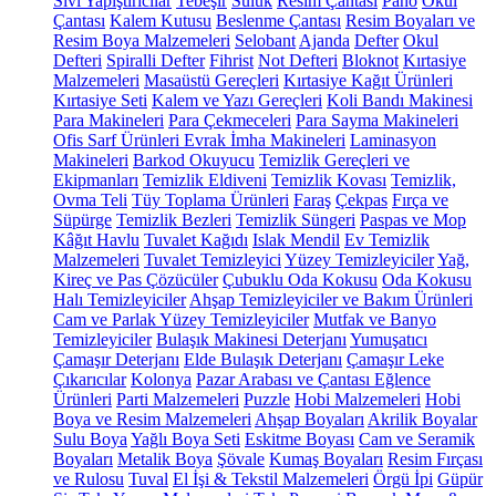
Sıvı Yapıştırıcılar
Tebeşir
Suluk
Resim Çantası
Pano
Okul
Çantası
Kalem Kutusu
Beslenme Çantası
Resim Boyaları ve
Resim Boya Malzemeleri
Selobant
Ajanda
Defter
Okul
Defteri
Spiralli Defter
Fihrist
Not Defteri
Bloknot
Kırtasiye
Malzemeleri
Masaüstü Gereçleri
Kırtasiye Kağıt Ürünleri
Kırtasiye Seti
Kalem ve Yazı Gereçleri
Koli Bandı Makinesi
Para Makineleri
Para Çekmeceleri
Para Sayma Makineleri
Ofis Sarf Ürünleri
Evrak İmha Makineleri
Laminasyon
Makineleri
Barkod Okuyucu
Temizlik Gereçleri ve
Ekipmanları
Temizlik Eldiveni
Temizlik Kovası
Temizlik,
Ovma Teli
Tüy Toplama Ürünleri
Faraş
Çekpas
Fırça ve
Süpürge
Temizlik Bezleri
Temizlik Süngeri
Paspas ve Mop
Kâğıt Havlu
Tuvalet Kağıdı
Islak Mendil
Ev Temizlik
Malzemeleri
Tuvalet Temizleyici
Yüzey Temizleyiciler
Yağ,
Kireç ve Pas Çözücüler
Çubuklu Oda Kokusu
Oda Kokusu
Halı Temizleyiciler
Ahşap Temizleyiciler ve Bakım Ürünleri
Cam ve Parlak Yüzey Temizleyiciler
Mutfak ve Banyo
Temizleyiciler
Bulaşık Makinesi Deterjanı
Yumuşatıcı
Çamaşır Deterjanı
Elde Bulaşık Deterjanı
Çamaşır Leke
Çıkarıcılar
Kolonya
Pazar Arabası ve Çantası
Eğlence
Ürünleri
Parti Malzemeleri
Puzzle
Hobi Malzemeleri
Hobi
Boya ve Resim Malzemeleri
Ahşap Boyaları
Akrilik Boyalar
Sulu Boya
Yağlı Boya Seti
Eskitme Boyası
Cam ve Seramik
Boyaları
Metalik Boya
Şövale
Kumaş Boyaları
Resim Fırçası
ve Rulosu
Tuval
El İşi & Tekstil Malzemeleri
Örgü İpi
Güpür