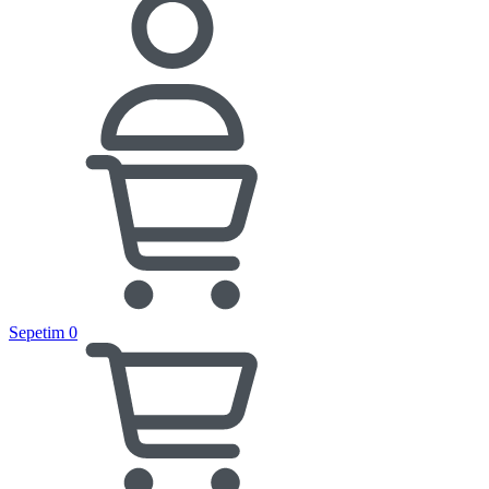
Sepetim
0