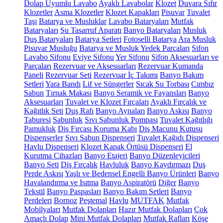
Dolap Uyumlu Lavabo
Ayaklı Lavabolar
Klozet
Duvara Sıfır
Klozetler
Asma Klozetler
Klozet Kapakları
Pisuvar
Tuvalet
Taşı
Batarya ve Musluklar
Lavabo Bataryaları
Mutfak
Bataryaları
Su Tasarruf Aparatı
Banyo Bataryaları
Musluk
Duş Bataryaları
Batarya Setleri
Fotoselli Batarya
Ara Musluk
Pisuvar Musluğu
Batarya ve Musluk Yedek Parçaları
Sifon
Lavabo Sifonu
Eviye Sifonu
Yer Sifonu
Sifon Aksesuarları ve
Parçaları
Rezervuar ve Aksesuarları
Rezervuar Kumanda
Paneli
Rezervuar Seti
Rezervuar İç Takımı
Banyo Bakım
Setleri
Yara Bandı
Lif ve Süngerler
Sıcak Su Torbası
Cımbız
Sabun
Tırnak Makası
Banyo Seramik ve Fayansları
Banyo
Aksesuarları
Tuvalet ve Klozet Fırçaları
Ayaklı Fırçalık ve
Kağıtlık Seti
Duş Rafı
Banyo Aynaları
Banyo Askısı
Banyo
Taburesi
Sabunluk
Sıvı Sabunluk Pompası
Tuvalet Kağıtlığı
Pamukluk
Diş Fırçası Koruma Kabı
Diş Macunu Kutusu
Dispenserler
Sıvı Sabun Dispenseri
Tuvalet Kağıdı Dispenseri
Havlu Dispenseri
Klozet Kapak Örtüsü Dispenseri
El
Kurutma Cihazları
Banyo Etajeri
Banyo Düzenleyicileri
Banyo Seti
Diş Fırçalık
Havluluk
Banyo Kaydırmazı
Duş
Perde Askısı
Yaşlı ve Bedensel Engelli Banyo Ürünleri
Banyo
Havalandırma ve Isıtma
Banyo Aspiratörü
Diğer
Banyo
Tekstil
Banyo Paspasları
Banyo Bakım Setleri
Banyo
Perdeleri
Bornoz
Peştemal
Havlu
MUTFAK
Mutfak
Mobilyaları
Mutfak Dolapları
Hazır Mutfak Dolapları
Çok
Amaçlı Dolap
Mini Mutfak Dolapları
Mutfak Rafları
Köşe