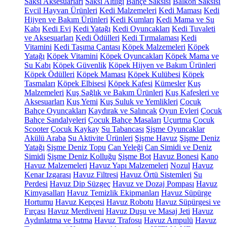
Saksı Aksesuarları
Saksı Altlığı
Bahçe Saksısı
Balkon Saksısı
Evcil Hayvan Ürünleri
Kedi Malzemeleri
Kedi Maması
Kedi
Hijyen ve Bakım Ürünleri
Kedi Kumları
Kedi Mama ve Su
Kabı
Kedi Evi
Kedi Yatağı
Kedi Oyuncakları
Kedi Tuvaleti
ve Aksesuarları
Kedi Ödülleri
Kedi Tırmalaması
Kedi
Vitamini
Kedi Taşıma Çantası
Köpek Malzemeleri
Köpek
Yatağı
Köpek Vitamini
Köpek Oyuncakları
Köpek Mama ve
Su Kabı
Köpek Güvenlik
Köpek Hijyen ve Bakım Ürünleri
Köpek Ödülleri
Köpek Maması
Köpek Kulübesi
Köpek
Tasmaları
Köpek Elbisesi
Köpek Kafesi
Kümesler
Kuş
Malzemeleri
Kuş Sağlık ve Bakım Ürünleri
Kuş Kafesleri ve
Aksesuarları
Kuş Yemi
Kuş Suluk ve Yemlikleri
Çocuk
Bahçe Oyuncakları
Kaydırak ve Salıncak
Oyun Evleri
Çocuk
Bahçe Sandalyeleri
Çocuk Bahçe Masaları
Uçurtma
Çocuk
Scooter
Çocuk Kaykay
Su Tabancası
Şişme Oyuncaklar
Akülü Araba
Su Aktivite Ürünleri
Şişme Havuz
Şişme Deniz
Yatağı
Şişme Deniz Topu
Can Yeleği
Can Simidi ve Deniz
Simidi
Şişme Deniz Kolluğu
Şişme Bot
Havuz Bonesi
Kano
Havuz Malzemeleri
Havuz Yapı Malzemeleri
Nozul
Havuz
Kenar Izgarası
Havuz Filtresi
Havuz Örtü Sistemleri
Su
Perdesi
Havuz Dip Süzgeç
Havuz ve Dozaj Pompası
Havuz
Kimyasalları
Havuz Temizlik Ekipmanları
Havuz Süpürge
Hortumu
Havuz Kepçesi
Havuz Robotu
Havuz Süpürgesi ve
Fırçası
Havuz Merdiveni
Havuz Duşu ve Masaj Jeti
Havuz
Aydınlatma ve Isıtma
Havuz Trafosu
Havuz Ampulü
Havuz