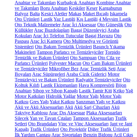
Anahtar ve Takımları
Kurbağcık Anahtarı
Kombine Anahtar
ve Takımları
Boru Anahtarı
Keskiler
Keser
Kargaburun
Balyoz
Balta
Kesici Aletler
Makas
Maket Bıçağı
Iskarpela
Oto Ürünleri
Lastik
Yaz Lastiği
Kış Lastiği
4 Mevsim Lastik
Oto Teknik Malzemeler
Araç İçi Aksesuar
Oto Güneşlik
Oto
Küllükler
Araç Buzdolapları
Bagaj Düzenleyici
Araba
Kokuları
Araç İçi Telefon Tutucular
Bagaj Havuzu
Oto
Paspası
Araç İçi Kamera
Oto Multimedya ve Görüntü
Sistemleri
Oto Bakım Temizlik Ürünleri
Basınçlı Yıkama
Makineleri
Tampon Parlatıcı ve Temizleyiciler
Torpido
Temizlik ve Bakım Ürünleri
Oto Şampuan
Oto Cila ve
Parlatıcı Ürünleri
Polyester Macun
Oto Cam Bakım Ürünleri
ve Temizleyiciler
Mikrofiber Bez
Araç Temizlik Seti
Araç
Boyaları
Araç Süpürgeleri
Araba Çizik Giderici
Motor
Temizleyici ve Bakım Ürünleri
Radyatör Temizleyiciler
Oto
Koltuk Kılıfı
Lastik Ekipmanları
Hava Kompresörü
Bijon
Anahtarı
Sibop ve Sibop Kapağı
Lastik Tamir Kiti
Kriko
Yağ
Motor Katkıları
Hidrolik Yağlar
Motor Yağı
Motor Yağı
Katkısı
Gres Yağı
Yakıt Katkısı
Şanzıman Yağı ve Katkısı
Akü ve Akü Aksesuarları
Akü
Akü Şarj Cihazları
Akü
Takviye Kablosu
Araç Dış Aksesuar
Plaka Aksesuarları
Silecek
Yan ve Tavan Çıtaları
Tampon Aksesuarları
Trafik
Setleri
Oto Brandaları
Vinç ve Vinç Aksesuarları
Jant ve Jant
Kapağı
Trafik Ürünleri
Oto Projektör
Diğer Trafik Ürünleri
İlk Yardım Çantası
Araç Sigortaları
Benzin Bidonu
Acil Çıkış