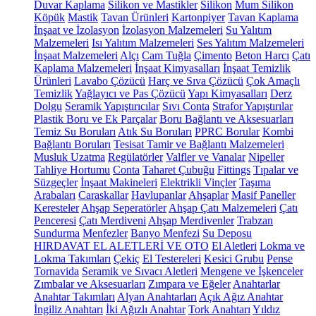
Duvar Kaplama
Silikon ve Mastikler
Silikon
Mum Silikon
Köpük
Mastik
Tavan Ürünleri
Kartonpiyer
Tavan Kaplama
İnşaat ve İzolasyon
İzolasyon Malzemeleri
Su Yalıtım
Malzemeleri
Isı Yalıtım Malzemeleri
Ses Yalıtım Malzemeleri
İnşaat Malzemeleri
Alçı
Cam Tuğla
Çimento
Beton Harcı
Çatı
Kaplama Malzemeleri
İnşaat Kimyasalları
İnşaat Temizlik
Ürünleri
Lavabo Çözücü
Harç ve Sıva Çözücü
Çok Amaçlı
Temizlik
Yağlayıcı ve Pas Çözücü
Yapı Kimyasalları
Derz
Dolgu
Seramik Yapıştırıcılar
Sıvı Conta
Strafor Yapıştırılar
Plastik Boru ve Ek Parçalar
Boru Bağlantı ve Aksesuarları
Temiz Su Boruları
Atık Su Boruları
PPRC Borular
Kombi
Bağlantı Boruları
Tesisat Tamir ve Bağlantı Malzemeleri
Musluk Uzatma
Regülatörler
Valfler ve Vanalar
Nipeller
Tahliye Hortumu
Conta
Taharet Çubuğu
Fittings
Tıpalar ve
Süzgeçler
İnşaat Makineleri
Elektrikli Vinçler
Taşıma
Arabaları
Caraskallar
Havlupanlar
Ahşaplar
Masif Paneller
Keresteler
Ahşap Seperatörler
Ahşap Çatı Malzemeleri
Çatı
Penceresi
Çatı Merdiveni
Ahşap Merdivenler
Trabzan
Sundurma
Menfezler
Banyo Menfezi
Su Deposu
HIRDAVAT EL ALETLERİ VE OTO
El Aletleri
Lokma ve
Lokma Takımları
Çekiç
El Testereleri
Kesici Grubu
Pense
Tornavida
Seramik ve Sıvacı Aletleri
Mengene ve İşkenceler
Zımbalar ve Aksesuarları
Zımpara ve Eğeler
Anahtarlar
Anahtar Takımları
Alyan Anahtarları
Açık Ağız Anahtar
İngiliz Anahtarı
İki Ağızlı Anahtar
Tork Anahtarı
Yıldız