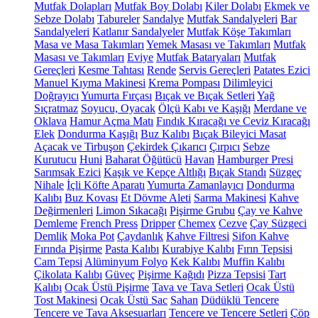
Mutfak Dolapları
Mutfak Boy Dolabı
Kiler Dolabı
Ekmek ve
Sebze Dolabı
Tabureler
Sandalye
Mutfak Sandalyeleri
Bar
Sandalyeleri
Katlanır Sandalyeler
Mutfak Köşe Takımları
Masa ve Masa Takımları
Yemek Masası ve Takımları
Mutfak
Masası ve Takımları
Eviye
Mutfak Bataryaları
Mutfak
Gereçleri
Kesme Tahtası
Rende
Servis Gereçleri
Patates Ezici
Manuel Kıyma Makinesi
Krema Pompası
Dilimleyici
Doğrayıcı
Yumurta Fırçası
Bıçak ve Bıçak Setleri
Yağ
Sıçratmaz
Soyucu, Oyacak
Ölçü Kabı ve Kaşığı
Merdane ve
Oklava
Hamur Açma Matı
Fındık Kıracağı ve Ceviz Kıracağı
Elek
Dondurma Kaşığı
Buz Kalıbı
Bıçak Bileyici Masat
Açacak ve Tirbuşon
Çekirdek Çıkarıcı
Çırpıcı
Sebze
Kurutucu
Huni
Baharat Öğütücü
Havan
Hamburger Presi
Sarımsak Ezici
Kaşık ve Kepçe Altlığı
Bıçak Standı
Süzgeç
Nihale
İçli Köfte Aparatı
Yumurta Zamanlayıcı
Dondurma
Kalıbı
Buz Kovası
Et Dövme Aleti
Sarma Makinesi
Kahve
Değirmenleri
Limon Sıkacağı
Pişirme Grubu
Çay ve Kahve
Demleme
French Press
Dripper
Chemex
Cezve
Çay Süzgeci
Demlik
Moka Pot
Çaydanlık
Kahve Filtresi
Sifon Kahve
Fırında Pişirme
Pasta Kalıbı
Kurabiye Kalıbı
Fırın Tepsisi
Cam Tepsi
Alüminyum Folyo
Kek Kalıbı
Muffin Kalıbı
Çikolata Kalıbı
Güveç
Pişirme Kağıdı
Pizza Tepsisi
Tart
Kalıbı
Ocak Üstü Pişirme
Tava ve Tava Setleri
Ocak Üstü
Tost Makinesi
Ocak Üstü Sac
Sahan
Düdüklü Tencere
Tencere ve Tava Aksesuarları
Tencere ve Tencere Setleri
Çöp