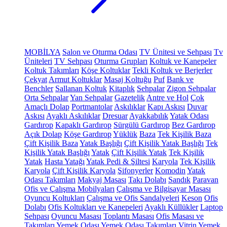
MOBİLYA
Salon ve Oturma Odası
TV Ünitesi ve Sehpası
Tv
Üniteleri
TV Sehpası
Oturma Grupları
Koltuk ve Kanepeler
Koltuk Takımları
Köşe Koltuklar
Tekli Koltuk ve Berjerler
Çekyat
Armut Koltuklar
Masaj Koltuğu
Puf
Bank ve
Benchler
Sallanan Koltuk
Kitaplık
Sehpalar
Zigon Sehpalar
Orta Sehpalar
Yan Sehpalar
Gazetelik
Antre ve Hol
Çok
Amaçlı Dolap
Portmantolar
Askılıklar
Kapı Askısı
Duvar
Askısı
Ayaklı Askılıklar
Dresuar
Ayakkabılık
Yatak Odası
Gardırop
Kapaklı Gardırop
Sürgülü Gardırop
Bez Gardırop
Açık Dolap
Köşe Gardırop
Yüklük
Baza
Tek Kişilik Baza
Çift Kişilik Baza
Yatak Başlığı
Çift Kişilik Yatak Başlığı
Tek
Kişilik Yatak Başlığı
Yatak
Çift Kişilik Yatak
Tek Kişilik
Yatak
Hasta Yatağı
Yatak Pedi & Şiltesi
Karyola
Tek Kişilik
Karyola
Çift Kişilik Karyola
Şifonyerler
Komodin
Yatak
Odası Takımları
Makyaj Masası
Takı Dolabı
Sandık
Paravan
Ofis ve Çalışma Mobilyaları
Çalışma ve Bilgisayar Masası
Oyuncu Koltukları
Çalışma ve Ofis Sandalyeleri
Keson
Ofis
Dolabı
Ofis Koltukları ve Kanepeleri
Ayaklı Küllükler
Laptop
Sehpası
Oyuncu Masası
Toplantı Masası
Ofis Masası ve
Takımları
Yemek Odası
Yemek Odası Takımları
Vitrin
Yemek