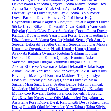
Dekorasyonu
Raf
Ayna
Çerçeveli Ayna
Makyaj Aynası
Boy
Aynası
Salon Aynası
Yatak Odası Aynası
Parçalı Ayna
Dresuar Aynası
Duvar Aynası
Ayaklı Ayna
Tablo
Poster
Duvar Panoları
Duvar Halısı ve Örtüsü
Duvar Kağıtları
Boyanabilir Duvar Kağıtları
3 Boyutlu Duvar Kağıtları
Duvar
Stickerları ve Etiketleri
Dekoratif Duvar Kağıtları
Yapışkanlı
Folyolar
Çocuk Odası Duvar Stickerları
Çocuk Odası Duvar
Kağıtları
Duvar Kağıdı Yapıştırıcısı
Poster Duvar Kağıtları
Ev
Düzenleme ve Saklama
Sepetler
Mutfak Sepeti
Çok Amaçlı
Sepetler
Dekoratif Sepetler
Çamaşır Sepetleri
Kutular
Makyaj
Kutusu ve Organizerleri
Plastik Kutular
Kumaş Kutular
Ayakkabı Kutuları
Oyuncak Kutuları
Saklama Kutusu
Dekoratif Kutu
Takı Kutusu
Çamaşır Kurutma Askısı
Saklama Hurçları
Hurçlar
Vakumlu Hurçlar
Halı Hurcu
Askılar
Elbise ve Aksesuar Askıları
Dekoratif Askılar
Kapı
Arkası Askıları
Yapışkanlı Askılar
Vestiyer Askısı
Takı Askısı
Bavul İçi Düzenleyici
Kurutma Makinesi Topu
Şemsiye
Dolap İçi Düzenleyici
Makyaj Çantası
Duvar ve Masa
Saatleri
Masa Saati
Duvar Saatleri
Bahçe Tekstili
Salıncak
Minderleri
Ütü Masası
Çöp Kovaları
Banyo Çöp Kovaları
Mutfak Çöp Kovaları
Endüstriyel Çöp Kovaları
Dolap İçi
Çöp Kovaları
Kırtasiye ve Ofis Malzemeleri
Dosyalama ve
Arşivleme
Poşet Dosya
Evrak Rafı
Çıtçıtlı Dosya
Klasör
Telli
Dosya
Etiketlik
Okul Malzemeleri
Yazı Tahtası
Tahta Silgisi