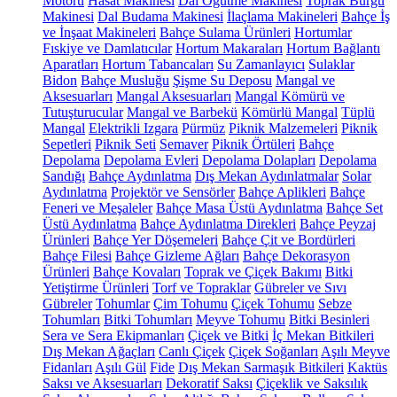
Motoru
Hasat Makinesi
Dal Öğütme Makinesi
Toprak Burgu
Makinesi
Dal Budama Makinesi
İlaçlama Makineleri
Bahçe İş
ve İnşaat Makineleri
Bahçe Sulama Ürünleri
Hortumlar
Fıskiye ve Damlatıcılar
Hortum Makaraları
Hortum Bağlantı
Aparatları
Hortum Tabancaları
Su Zamanlayıcı
Sulaklar
Bidon
Bahçe Musluğu
Şişme Su Deposu
Mangal ve
Aksesuarları
Mangal Aksesuarları
Mangal Kömürü ve
Tutuşturucular
Mangal ve Barbekü
Kömürlü Mangal
Tüplü
Mangal
Elektrikli Izgara
Pürmüz
Piknik Malzemeleri
Piknik
Sepetleri
Piknik Seti
Semaver
Piknik Örtüleri
Bahçe
Depolama
Depolama Evleri
Depolama Dolapları
Depolama
Sandığı
Bahçe Aydınlatma
Dış Mekan Aydınlatmalar
Solar
Aydınlatma
Projektör ve Sensörler
Bahçe Aplikleri
Bahçe
Feneri ve Meşaleler
Bahçe Masa Üstü Aydınlatma
Bahçe Set
Üstü Aydınlatma
Bahçe Aydınlatma Direkleri
Bahçe Peyzaj
Ürünleri
Bahçe Yer Döşemeleri
Bahçe Çit ve Bordürleri
Bahçe Filesi
Bahçe Gizleme Ağları
Bahçe Dekorasyon
Ürünleri
Bahçe Kovaları
Toprak ve Çiçek Bakımı
Bitki
Yetiştirme Ürünleri
Torf ve Topraklar
Gübreler ve Sıvı
Gübreler
Tohumlar
Çim Tohumu
Çiçek Tohumu
Sebze
Tohumları
Bitki Tohumları
Meyve Tohumu
Bitki Besinleri
Sera ve Sera Ekipmanları
Çiçek ve Bitki
İç Mekan Bitkileri
Dış Mekan Ağaçları
Canlı Çiçek
Çiçek Soğanları
Aşılı Meyve
Fidanları
Aşılı Gül
Fide
Dış Mekan Sarmaşık Bitkileri
Kaktüs
Saksı ve Aksesuarları
Dekoratif Saksı
Çiçeklik ve Saksılık