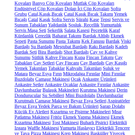
Kovaları
Banyo Çöp Kovaları
Mutfak Çöp Kovaları
Endüstriyel Çöp Kovaları
Dolap İçi Çöp Kovaları
Sofra
Grubu
Çatal,Kaşık,Bıçak
Çatal Kaşık Bıçak Takımı
Yemek
Bıçağı
Çatal
Kaşık
Sofra Servis
Sürahi
Kase
Tepsi
Servis ve
Sunum Tabakları
Yağdanlık
Sosluk, Reçellik
Yumurtalık
Servis Maşa Seti
Şekerlik
Salata Kasesi
Peçetelik
Karaf
Kürdanlık
Çerezlik
Baharat Takımı
Bardak Altlığı
Ekmek
Sepeti
Pasta Sunumu
Pasta Takımı
Kek Fanusu
Bardak
Viski
Bardağı
Su Bardağı
Meşrubat Bardağı
Rakı Bardağı
Kadeh
Bardak Seti
Bira Bardağı
Shot Bardağı
Çay ve Kahve
Sunumu
Sütlük
Kahve Fincanı
Kupa
Fincan Takımı
Çay
Tabakları
Çay Setleri
Çay Fincanı
Çay Bardağı
Çay Kaşığı
Yemek Takımları
Tabaklar
Kahvaltı Takımları
Suluk ve
Matara
Beyaz Eşya
Fırın
Mikrodalga Fırınlar
Mini Fırınlar
Buzdolabı
Çamaşır Makinesi
Ocak
Ankastre Ürünleri
Ankastre Setler
Ankastre Ocaklar
Ankastre Fırınlar
Ankastre
Davlumbazlar
Bulaşık Makineleri
Kurutma Makinesi
Derin
Dondurucular
Su Sebilleri
Mini Buzdolabı
Davlumbazlar
Kurutmalı Çamaşır Makinesi
Beyaz Eşya Setleri
Aspiratörler
Beyaz Eşya Yedek Parça ve Bakım Ürünleri
Şarap Dolabı
Küçük Ev Aletleri
Kızartma ve Pişirme Makineleri
Mısır
Patlatma Makinesi
Fritöz
Ekmek Yapma Makinesi
Ekmek
Kızartma Makinesi
Tost Makinesi
Buharlı Pişirici
Elektrikli
Izgara
Waffle Makinesi
Yumurta Haşlayıcı
Elektrikli Tencere
ve Tava
Pizza Makinesi
Krep Makinesi
Basküller
Yiyecek