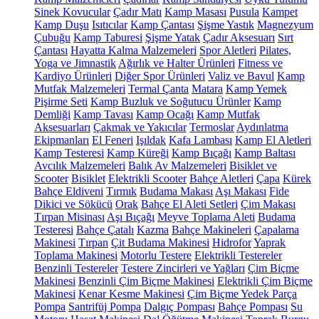
Sinek Kovucular
Çadır Matı
Kamp Masası
Pusula
Kampet
Kamp Duşu
Isıtıcılar
Kamp Çantası
Şişme Yastık
Magnezyum
Çubuğu
Kamp Taburesi
Şişme Yatak
Çadır Aksesuarı
Sırt
Çantası
Hayatta Kalma Malzemeleri
Spor Aletleri
Pilates,
Yoga ve Jimnastik
Ağırlık ve Halter Ürünleri
Fitness ve
Kardiyo Ürünleri
Diğer Spor Ürünleri
Valiz ve Bavul
Kamp
Mutfak Malzemeleri
Termal Çanta
Matara
Kamp Yemek
Pişirme Seti
Kamp Buzluk ve Soğutucu Ürünler
Kamp
Demliği
Kamp Tavası
Kamp Ocağı
Kamp Mutfak
Aksesuarları
Çakmak ve Yakıcılar
Termoslar
Aydınlatma
Ekipmanları
El Feneri
Işıldak
Kafa Lambası
Kamp El Aletleri
Kamp Testeresi
Kamp Küreği
Kamp Bıçağı
Kamp Baltası
Avcılık Malzemeleri
Balık Av Malzemeleri
Bisiklet ve
Scooter
Bisiklet
Elektrikli Scooter
Bahçe Aletleri
Çapa
Kürek
Bahçe Eldiveni
Tırmık
Budama Makası
Aşı Makası
Fide
Dikici ve Sökücü
Orak
Bahçe El Aleti Setleri
Çim Makası
Tırpan Misinası
Aşı Bıçağı
Meyve Toplama Aleti
Budama
Testeresi
Bahçe Çatalı
Kazma
Bahçe Makineleri
Çapalama
Makinesi
Tırpan
Çit Budama Makinesi
Hidrofor
Yaprak
Toplama Makinesi
Motorlu Testere
Elektrikli Testereler
Benzinli Testereler
Testere Zincirleri ve Yağları
Çim Biçme
Makinesi
Benzinli Çim Biçme Makinesi
Elektrikli Çim Biçme
Makinesi
Kenar Kesme Makinesi
Çim Biçme Yedek Parça
Pompa
Santrifüj Pompa
Dalgıç Pompası
Bahçe Pompası
Su