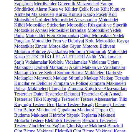
Yapıştırıcı
Merdivenler
Güvenlik Malzemeleri
Yangın
Söndürücü
Alarm
Kasa ve Kilitler
Çelik Kasa
Kilit
Kutu ve
Ambalaj Malzemeleri
Kargo Kutusu
Kargo Poşeti
Koli
Motosiklet Ürünleri
Motorsiklet Aksesuarları
Motosiklet
Kilidi
Motosiklet Stickerları
Motosiklet Rüzgarlık ve Siperlik
Motosiklet Aynası
Motosiklet Brandası
Motorsiklet Yedek
Parça
Motosiklet Fren Ekipmanları
Diğer Motosiklet Yedek
Parçaları
Motosiklet Fren ve Debriyaj Kolu
Motosiklet Kayışı
Motosiklet Zinciri
Motosiklet Giyim
Motorcu Eldiveni
Motorcu Botu ve Ayakkabısı
Motorcu Yağmurluk
Motosiklet
Kaskı
ELEKTRİKLİ EL ALETLERİ
Akülü Vidalamalar
Şarjlı Vidalamalar
Kablolu Vidalamalar
Vidalama Uçları
Matkaplar
Darbeli Matkaplar
Akülü Matkap ve Vidalamalar
Matkap Ucu ve Setleri
Somun Sıkma Makineleri
Darbesiz
Matkaplar
Manyetik Matkap
Sütunlu Matkap
Matkap Tezgahı
Kırıcılar ve Deliciler
Zımpara ve Polisaj
Zımpara Makineleri
Polisaj Makineleri
Planyalar
Zımpara Kağıdı ve Aksesuarları
Testereler
Daire Testereler
Dekupaj Testereler
Çok Amaçlı
Testereler
Tilki Kuyruğu Testereler
Testere Aksesuarları
Tilki
Kuyruğu Testere Ucu
Daire Testere Bıçağı
Dekupaj Testere
Ucu
Bahçe Makineleri
Çapalama Makinesi
Tırpan
Çit
Budama Makinesi
Hidrofor
Yaprak Toplama Makinesi
Motorlu Testere
Elektrikli Testereler
Benzinli Testereler
Testere Zincirleri ve Yağları
Çim Biçme Makinesi
Benzinli
Çim Biçme Makinesi
Elektrikli Çim Biçme Makinesi
Kenar