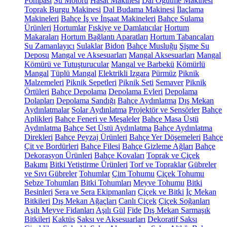
Pompası
Su Motoru
Hasat Makinesi
Dal Öğütme Makinesi
Toprak Burgu Makinesi
Dal Budama Makinesi
İlaçlama
Makineleri
Bahçe İş ve İnşaat Makineleri
Bahçe Sulama
Ürünleri
Hortumlar
Fıskiye ve Damlatıcılar
Hortum
Makaraları
Hortum Bağlantı Aparatları
Hortum Tabancaları
Su Zamanlayıcı
Sulaklar
Bidon
Bahçe Musluğu
Şişme Su
Deposu
Mangal ve Aksesuarları
Mangal Aksesuarları
Mangal
Kömürü ve Tutuşturucular
Mangal ve Barbekü
Kömürlü
Mangal
Tüplü Mangal
Elektrikli Izgara
Pürmüz
Piknik
Malzemeleri
Piknik Sepetleri
Piknik Seti
Semaver
Piknik
Örtüleri
Bahçe Depolama
Depolama Evleri
Depolama
Dolapları
Depolama Sandığı
Bahçe Aydınlatma
Dış Mekan
Aydınlatmalar
Solar Aydınlatma
Projektör ve Sensörler
Bahçe
Aplikleri
Bahçe Feneri ve Meşaleler
Bahçe Masa Üstü
Aydınlatma
Bahçe Set Üstü Aydınlatma
Bahçe Aydınlatma
Direkleri
Bahçe Peyzaj Ürünleri
Bahçe Yer Döşemeleri
Bahçe
Çit ve Bordürleri
Bahçe Filesi
Bahçe Gizleme Ağları
Bahçe
Dekorasyon Ürünleri
Bahçe Kovaları
Toprak ve Çiçek
Bakımı
Bitki Yetiştirme Ürünleri
Torf ve Topraklar
Gübreler
ve Sıvı Gübreler
Tohumlar
Çim Tohumu
Çiçek Tohumu
Sebze Tohumları
Bitki Tohumları
Meyve Tohumu
Bitki
Besinleri
Sera ve Sera Ekipmanları
Çiçek ve Bitki
İç Mekan
Bitkileri
Dış Mekan Ağaçları
Canlı Çiçek
Çiçek Soğanları
Aşılı Meyve Fidanları
Aşılı Gül
Fide
Dış Mekan Sarmaşık
Bitkileri
Kaktüs
Saksı ve Aksesuarları
Dekoratif Saksı