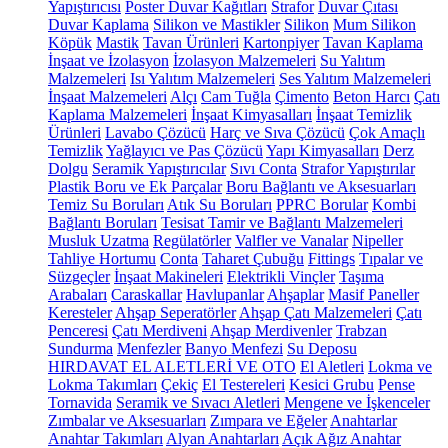
Yapıştırıcısı
Poster Duvar Kağıtları
Strafor
Duvar Çıtası
Duvar Kaplama
Silikon ve Mastikler
Silikon
Mum Silikon
Köpük
Mastik
Tavan Ürünleri
Kartonpiyer
Tavan Kaplama
İnşaat ve İzolasyon
İzolasyon Malzemeleri
Su Yalıtım
Malzemeleri
Isı Yalıtım Malzemeleri
Ses Yalıtım Malzemeleri
İnşaat Malzemeleri
Alçı
Cam Tuğla
Çimento
Beton Harcı
Çatı
Kaplama Malzemeleri
İnşaat Kimyasalları
İnşaat Temizlik
Ürünleri
Lavabo Çözücü
Harç ve Sıva Çözücü
Çok Amaçlı
Temizlik
Yağlayıcı ve Pas Çözücü
Yapı Kimyasalları
Derz
Dolgu
Seramik Yapıştırıcılar
Sıvı Conta
Strafor Yapıştırılar
Plastik Boru ve Ek Parçalar
Boru Bağlantı ve Aksesuarları
Temiz Su Boruları
Atık Su Boruları
PPRC Borular
Kombi
Bağlantı Boruları
Tesisat Tamir ve Bağlantı Malzemeleri
Musluk Uzatma
Regülatörler
Valfler ve Vanalar
Nipeller
Tahliye Hortumu
Conta
Taharet Çubuğu
Fittings
Tıpalar ve
Süzgeçler
İnşaat Makineleri
Elektrikli Vinçler
Taşıma
Arabaları
Caraskallar
Havlupanlar
Ahşaplar
Masif Paneller
Keresteler
Ahşap Seperatörler
Ahşap Çatı Malzemeleri
Çatı
Penceresi
Çatı Merdiveni
Ahşap Merdivenler
Trabzan
Sundurma
Menfezler
Banyo Menfezi
Su Deposu
HIRDAVAT EL ALETLERİ VE OTO
El Aletleri
Lokma ve
Lokma Takımları
Çekiç
El Testereleri
Kesici Grubu
Pense
Tornavida
Seramik ve Sıvacı Aletleri
Mengene ve İşkenceler
Zımbalar ve Aksesuarları
Zımpara ve Eğeler
Anahtarlar
Anahtar Takımları
Alyan Anahtarları
Açık Ağız Anahtar