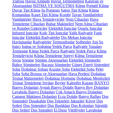
Trafosu
Havuz Ampulü
Havuz Termometresi
Karavan ve
Aksesuarları
ISITMA VE SOĞUTMA
Klima
Portatif Klima
Duvar Tipi Klima
Isı Pompası
Salon Tipi Klima
Klima
Kumandası
Kaset Tipi Klima
Kombi
Tavan Vantilatörleri
Vantilatörler
Hava Temizleyiciler
Nem Cihazları
Hava
Temizleme Cihazları
Buhar Makineleri
Nem Alma Cihazları
ve Rutubet Gidericiler
Elektrikli Isıtıcılar
Quartz Isıtıcılar
Infrared Isıtıcılar
Kule Tipi Isıtıcılar
Yağlı Radyatör
Fanlı
Isıtıcılar
Elektrikli Radyatörler
Dış Mekan Isıtıcılar
Havlupanlar
Radyatörler
Termosifonlar
Şofbenler
Ani Su
Isıtıcı
Isıtma ve Soğutma Yedek Parça
Radyatör Vanaları
Termostat
Klima Yedek Parça
Radyatör Yedek Parça
Klima
Temizleyicisi
Klima Temizleme Spreyi
Klima Temizleme
Sıvısı
Şömine
Şömine Aksesuarları
Elektrikli Şömineler
Bahçe Şömineleri
Bacasız Şömineler
Güneş Enerji Sistemleri
Soba
Doğalgaz Sobası
Kuzine Soba
Elektrikli Soba
Pelet
Soba
Soba Borusu ve Aksesuarları
Hava Perdesi
Doğalgaz
Tesisat Malzemeleri
Doğalgaz Hortumu
Doğalgaz Menfezleri
Tesisat Temizleme Sıvıları
Boyler
Kalorifer Kazanı
BANYO
Banyo Dolapları
Aynalı Banyo Dolabı
Banyo Boy Dolapları
Lavabolu Banyo Dolapları
Çok Amaçlı Banyo Dolapları
Çamaşır Makinesi Dolapları
Ecza Dolabı
Banyo Rafları
Duş
Sistemleri
Duşakabin
Duş Tekneleri
Jakuziler
Küvet
Duş
Setleri
Duş Sistemleri
Duş Başlıkları
Duş Kolonları
Sürgülü
Duş Setleri
Duş Spiralleri
El Duşu
Vitrifiyeler
Lavabolar