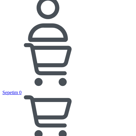
Sepetim
0