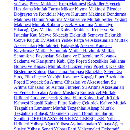
ve Tava
Pizza Makinesi
Krep Makinesi
Basküller
Yiyecek
Hazırlama
Mutfak Tartısı
Mikser
Kıyma Makinesi
Blender
Doğrayıcı ve Rondolar
Meyve Kurutma Makinesi
Dondurma
Makinesi
Hamur Yoğurma Makinesi ve Mutfak Şefleri
Yoğurt
Makinesi
Mutfak Robotu
İçecek Hazırlama
Narenciye
Sıkacağı
Çay Makineleri
Kahve Makinesi
Kettle ve Su
Isıtıcılar
Katı Meyve Sıkacağı
Elektrikli Semaver
Elektrikli
Cezve
Küçük Ev Aletleri Yedek Parça ve Aksesuarları
Mutfak
Aksesuarları
Mutfak Seti
Bulaşıklık
Askı ve Kancalar
Kaydırmaz
Mutfak Sabunluk
Mutfak Havluluk
Mutfak
Seramik ve Fayansları
Saklama ve Düzenleme
Kavanoz
Saklama ve Karıştırma Kabı
Çöp Poşeti
Sebzelikler
Saklama
Bonesi ve Kapağı
Mutfak Raf Düzenleyici
Poşetlik
Kaşıklık
Beslenme Kutusu
Damacana Pompası
Ekmeklik
Sefer Tası
Streç Film
Peçete Yüzüğü
Kavanoz Kapağı
Pipet
Buzdolabı
Poşeti
Doypack
Su Arıtma Cihazları ve Aksesuarları
Su
Arıtma Cihazları
Su Arıtma Filtreleri
Su Arıtma Aksesuarları
ve Yedek Parçaları
Arıtma Musluğu
Endüstriyel Mutfak
Ürünleri
Gıda ve İçecek
Kahve
Filtre Kahve Kağıdı
Türk
Kahvesi
Kapsül Kahve
Filtre Kahve
Çekirdek Kahve
Mutfak
Tezgahları
Laminant Mutfak Tezgahları
Ahşap Mutfak
Tezgahları
Bulaşık Makineleri
Derin Dondurucular
Su
Sebilleri
DEKORASYON VE EV GEREÇLERİ
Yılbaşı
Ürünleri
Yılbaşı Ağacı
Yılbaşı Aydınlatmaları
Yılbaşı Ağacı
Süsleri
Yılbaşı Sepeti
Yılbaşı Parti Malzemeleri
Dekoratif