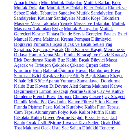
Amaçlı Dolap
Mini Mutfak Dolapları
Mutfak Rafları
Köşe
Mutfak Dolapları
Mutfak Boy Dolabı
Kiler Dolabı
Ekmek ve
Sebze Dolabı
Tabureler
Sandalye
Mutfak Sandalyeleri
Bar
Sandalyeleri
Katlanır Sandalyeler
Mutfak Köşe Takımları
Masa ve Masa Takımları
Yemek Masası ve Takımları
Mutfak
Masası ve Takımları
Eviye
Mutfak Bataryaları
Mutfak
Gereçleri
Kesme Tahtası
Rende
Servis Gereçleri
Patates Ezici
Manuel Kıyma Makinesi
Krema Pompası
Dilimleyici
Doğrayıcı
Yumurta Fırçası
Bıçak ve Bıçak Setleri
Yağ
Sıçratmaz
Soyucu, Oyacak
Ölçü Kabı ve Kaşığı
Merdane ve
Oklava
Hamur Açma Matı
Fındık Kıracağı ve Ceviz Kıracağı
Elek
Dondurma Kaşığı
Buz Kalıbı
Bıçak Bileyici Masat
Açacak ve Tirbuşon
Çekirdek Çıkarıcı
Çırpıcı
Sebze
Kurutucu
Huni
Baharat Öğütücü
Havan
Hamburger Presi
Sarımsak Ezici
Kaşık ve Kepçe Altlığı
Bıçak Standı
Süzgeç
Nihale
İçli Köfte Aparatı
Yumurta Zamanlayıcı
Dondurma
Kalıbı
Buz Kovası
Et Dövme Aleti
Sarma Makinesi
Kahve
Değirmenleri
Limon Sıkacağı
Pişirme Grubu
Çay ve Kahve
Demleme
French Press
Dripper
Chemex
Cezve
Çay Süzgeci
Demlik
Moka Pot
Çaydanlık
Kahve Filtresi
Sifon Kahve
Fırında Pişirme
Pasta Kalıbı
Kurabiye Kalıbı
Fırın Tepsisi
Cam Tepsi
Alüminyum Folyo
Kek Kalıbı
Muffin Kalıbı
Çikolata Kalıbı
Güveç
Pişirme Kağıdı
Pizza Tepsisi
Tart
Kalıbı
Ocak Üstü Pişirme
Tava ve Tava Setleri
Ocak Üstü
Tost Makinesi
Ocak Üstü Sac
Sahan
Düdüklü Tencere