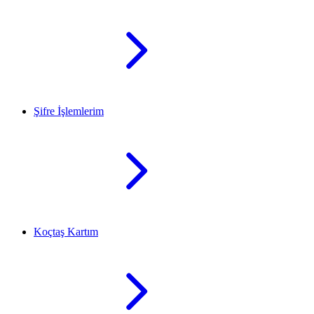
Şifre İşlemlerim
Koçtaş Kartım