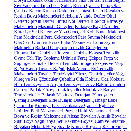
Dosya
Etiketlik
Okul Malzemeleri
Yazı Tahtası
Tahta Silgisi
Sıvı Yapıştırıcılar
Tebeşir
Suluk
Resim Çantası
Pano
Okul
Çantası
Kalem Kutusu
Beslenme Çantası
Resim Boyaları ve
Resim Boya Malzemeleri
Selobant
Ajanda
Defter
Okul
Defteri
Spiralli Defter
Fihrist
Not Defteri
Bloknot
Kırtasiye
Malzemeleri
Masaüstü Gereçleri
Kırtasiye Kağıt Ürünleri
Kırtasiye Seti
Kalem ve Yazı Gereçleri
Koli Bandı Makinesi
Para Makineleri
Para Çekmeceleri
Para Sayma Makineleri
Ofis Sarf Ürünleri
Evrak İmha Makineleri
Laminasyon
Makineleri
Barkod Okuyucu
Temizlik Gereçleri ve
Ekipmanları
Temizlik Eldiveni
Temizlik Kovası
Temizlik,
Ovma Teli
Tüy Toplama Ürünleri
Faraş
Çekpas
Fırça ve
Süpürge
Temizlik Bezleri
Temizlik Süngeri
Paspas ve Mop
Kâğıt Havlu
Tuvalet Kağıdı
Islak Mendil
Ev Temizlik
Malzemeleri
Tuvalet Temizleyici
Yüzey Temizleyiciler
Yağ,
Kireç ve Pas Çözücüler
Çubuklu Oda Kokusu
Oda Kokusu
Halı Temizleyiciler
Ahşap Temizleyiciler ve Bakım Ürünleri
Cam ve Parlak Yüzey Temizleyiciler
Mutfak ve Banyo
Temizleyiciler
Bulaşık Makinesi Deterjanı
Yumuşatıcı
Çamaşır Deterjanı
Elde Bulaşık Deterjanı
Çamaşır Leke
Çıkarıcılar
Kolonya
Pazar Arabası ve Çantası
Eğlence
Ürünleri
Parti Malzemeleri
Puzzle
Hobi Malzemeleri
Hobi
Boya ve Resim Malzemeleri
Ahşap Boyaları
Akrilik Boyalar
Sulu Boya
Yağlı Boya Seti
Eskitme Boyası
Cam ve Seramik
Boyaları
Metalik Boya
Şövale
Kumaş Boyaları
Resim Fırçası