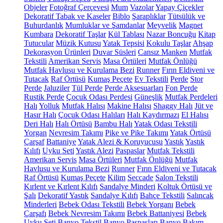
Objeler
Fotoğraf Çerçevesi
Mum
Vazolar
Yapay Çiçekler
Dekoratif Tabak ve Kaseler
Biblo
Şaraplıklar
Tütsülük ve
Buhurdanlık
Mumluklar ve Şamdanlar
Meyvelik
Magnet
Kumbara
Dekoratif Taşlar
Kül Tablası
Nazar Boncuğu
Kitap
Tutucular
Müzik Kutusu
Yatak Tepsisi
Kokulu Taşlar
Ahşap
Dekorasyon Ürünleri
Duvar Süsleri
Cansız Manken
Mutfak
Tekstili
Amerikan Servis
Masa Örtüleri
Mutfak Önlüğü
Mutfak Havlusu ve Kurulama Bezi
Runner
Fırın Eldiveni ve
Tutacak
Raf Örtüsü
Kumaş Peçete
Ev Tekstili
Perde
Stor
Perde
Jaluziler
Tül Perde
Perde Aksesuarları
Fon Perde
Rustik Perde
Çocuk Odası Perdesi
Güneşlik
Mutfak Perdeleri
Halı
Yolluk
Mutfak Halısı
Makine Halısı
Shaggy Halı
Jüt ve
Hasır Halı
Çocuk Odası Halıları
Halı Kaydırmazı
El Halısı
Deri Halı
Halı Örtüsü
Bambu Halı
Yatak Odası Tekstili
Yorgan
Nevresim Takımı
Pike ve Pike Takımı
Yatak Örtüsü
Çarşaf
Battaniye
Yatak Alezi & Koruyucusu
Yastık
Yastık
Kılıfı
Uyku Seti
Yastık Alezi
Paspaslar
Mutfak Tekstili
Amerikan Servis
Masa Örtüleri
Mutfak Önlüğü
Mutfak
Havlusu ve Kurulama Bezi
Runner
Fırın Eldiveni ve Tutacak
Raf Örtüsü
Kumaş Peçete
Kilim
Seccade
Salon Tekstili
Kırlent ve Kırlent Kılıfı
Sandalye Minderi
Koltuk Örtüsü ve
Şalı
Dekoratif Yastık
Sandalye Kılıfı
Bahçe Tekstili
Salıncak
Minderleri
Bebek Odası Tekstili
Bebek Yorganı
Bebek
Çarşafı
Bebek Nevresim Takımı
Bebek Battaniyesi
Bebek
Uyku Seti
Banyo Tekstil
Banyo Paspasları
Banyo Bakım