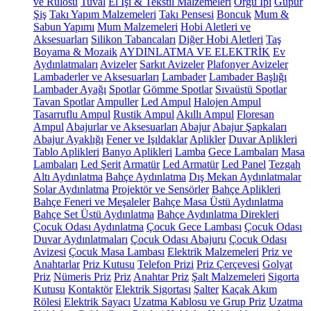
ve Rulosu
Tuval
El İşi & Tekstil Malzemeleri
Örgü İpi
Güpür
Şiş
Takı Yapım Malzemeleri
Takı Pensesi
Boncuk
Mum &
Sabun Yapımı
Mum Malzemeleri
Hobi Aletleri ve
Aksesuarları
Silikon Tabancaları
Diğer Hobi Aletleri
Taş
Boyama & Mozaik
AYDINLATMA VE ELEKTRİK
Ev
Aydınlatmaları
Avizeler
Sarkıt Avizeler
Plafonyer Avizeler
Lambaderler ve Aksesuarları
Lambader
Lambader Başlığı
Lambader Ayağı
Spotlar
Gömme Spotlar
Sıvaüstü Spotlar
Tavan Spotlar
Ampuller
Led Ampul
Halojen Ampul
Tasarruflu Ampul
Rustik Ampul
Akıllı Ampul
Floresan
Ampul
Abajurlar ve Aksesuarları
Abajur
Abajur Şapkaları
Abajur Ayaklığı
Fener ve Işıldaklar
Aplikler
Duvar Aplikleri
Tablo Aplikleri
Banyo Aplikleri
Lamba
Gece Lambaları
Masa
Lambaları
Led Şerit
Armatür
Led Armatür
Led Panel
Tezgah
Altı Aydınlatma
Bahçe Aydınlatma
Dış Mekan Aydınlatmalar
Solar Aydınlatma
Projektör ve Sensörler
Bahçe Aplikleri
Bahçe Feneri ve Meşaleler
Bahçe Masa Üstü Aydınlatma
Bahçe Set Üstü Aydınlatma
Bahçe Aydınlatma Direkleri
Çocuk Odası Aydınlatma
Çocuk Gece Lambası
Çocuk Odası
Duvar Aydınlatmaları
Çocuk Odası Abajuru
Çocuk Odası
Avizesi
Çocuk Masa Lambası
Elektrik Malzemeleri
Priz ve
Anahtarlar
Priz Kutusu
Telefon Prizi
Priz Çerçevesi
Golyat
Priz
Nümeris Priz
Priz
Anahtar Priz
Şalt Malzemeleri
Sigorta
Kutusu
Kontaktör
Elektrik Sigortası
Şalter
Kaçak Akım
Rölesi
Elektrik Sayacı
Uzatma Kablosu ve Grup Priz
Uzatma