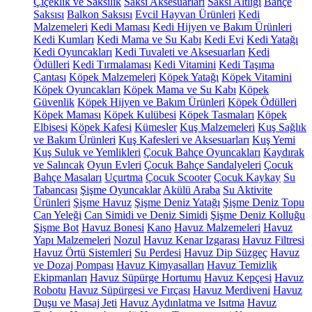
Çiçeklik ve Saksılık
Saksı Aksesuarları
Saksı Altlığı
Bahçe
Saksısı
Balkon Saksısı
Evcil Hayvan Ürünleri
Kedi
Malzemeleri
Kedi Maması
Kedi Hijyen ve Bakım Ürünleri
Kedi Kumları
Kedi Mama ve Su Kabı
Kedi Evi
Kedi Yatağı
Kedi Oyuncakları
Kedi Tuvaleti ve Aksesuarları
Kedi
Ödülleri
Kedi Tırmalaması
Kedi Vitamini
Kedi Taşıma
Çantası
Köpek Malzemeleri
Köpek Yatağı
Köpek Vitamini
Köpek Oyuncakları
Köpek Mama ve Su Kabı
Köpek
Güvenlik
Köpek Hijyen ve Bakım Ürünleri
Köpek Ödülleri
Köpek Maması
Köpek Kulübesi
Köpek Tasmaları
Köpek
Elbisesi
Köpek Kafesi
Kümesler
Kuş Malzemeleri
Kuş Sağlık
ve Bakım Ürünleri
Kuş Kafesleri ve Aksesuarları
Kuş Yemi
Kuş Suluk ve Yemlikleri
Çocuk Bahçe Oyuncakları
Kaydırak
ve Salıncak
Oyun Evleri
Çocuk Bahçe Sandalyeleri
Çocuk
Bahçe Masaları
Uçurtma
Çocuk Scooter
Çocuk Kaykay
Su
Tabancası
Şişme Oyuncaklar
Akülü Araba
Su Aktivite
Ürünleri
Şişme Havuz
Şişme Deniz Yatağı
Şişme Deniz Topu
Can Yeleği
Can Simidi ve Deniz Simidi
Şişme Deniz Kolluğu
Şişme Bot
Havuz Bonesi
Kano
Havuz Malzemeleri
Havuz
Yapı Malzemeleri
Nozul
Havuz Kenar Izgarası
Havuz Filtresi
Havuz Örtü Sistemleri
Su Perdesi
Havuz Dip Süzgeç
Havuz
ve Dozaj Pompası
Havuz Kimyasalları
Havuz Temizlik
Ekipmanları
Havuz Süpürge Hortumu
Havuz Kepçesi
Havuz
Robotu
Havuz Süpürgesi ve Fırçası
Havuz Merdiveni
Havuz
Duşu ve Masaj Jeti
Havuz Aydınlatma ve Isıtma
Havuz