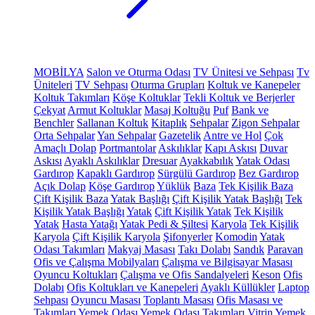
MOBİLYA
Salon ve Oturma Odası
TV Ünitesi ve Sehpası
Tv
Üniteleri
TV Sehpası
Oturma Grupları
Koltuk ve Kanepeler
Koltuk Takımları
Köşe Koltuklar
Tekli Koltuk ve Berjerler
Çekyat
Armut Koltuklar
Masaj Koltuğu
Puf
Bank ve
Benchler
Sallanan Koltuk
Kitaplık
Sehpalar
Zigon Sehpalar
Orta Sehpalar
Yan Sehpalar
Gazetelik
Antre ve Hol
Çok
Amaçlı Dolap
Portmantolar
Askılıklar
Kapı Askısı
Duvar
Askısı
Ayaklı Askılıklar
Dresuar
Ayakkabılık
Yatak Odası
Gardırop
Kapaklı Gardırop
Sürgülü Gardırop
Bez Gardırop
Açık Dolap
Köşe Gardırop
Yüklük
Baza
Tek Kişilik Baza
Çift Kişilik Baza
Yatak Başlığı
Çift Kişilik Yatak Başlığı
Tek
Kişilik Yatak Başlığı
Yatak
Çift Kişilik Yatak
Tek Kişilik
Yatak
Hasta Yatağı
Yatak Pedi & Şiltesi
Karyola
Tek Kişilik
Karyola
Çift Kişilik Karyola
Şifonyerler
Komodin
Yatak
Odası Takımları
Makyaj Masası
Takı Dolabı
Sandık
Paravan
Ofis ve Çalışma Mobilyaları
Çalışma ve Bilgisayar Masası
Oyuncu Koltukları
Çalışma ve Ofis Sandalyeleri
Keson
Ofis
Dolabı
Ofis Koltukları ve Kanepeleri
Ayaklı Küllükler
Laptop
Sehpası
Oyuncu Masası
Toplantı Masası
Ofis Masası ve
Takımları
Yemek Odası
Yemek Odası Takımları
Vitrin
Yemek