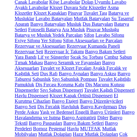
Çanak Lavabolar
Köşe Lavabolar
Dolap Uyumlu Lavabo
Ayaklı Lavabolar
Klozet
Duvara Sıfır Klozetler
Asma
Klozetler
Klozet Kapakları
Pisuvar
Tuvalet Taşı
Batarya ve
Musluklar
Lavabo Bataryaları
Mutfak Bataryaları
Su Tasarruf
Aparatı
Banyo Bataryaları
Musluk
Duş Bataryaları
Batarya
Setleri
Fotoselli Batarya
Ara Musluk
Pisuvar Musluğu
Batarya ve Musluk Yedek Parçaları
Sifon
Lavabo Sifonu
Eviye Sifonu
Yer Sifonu
Sifon Aksesuarları ve Parçaları
Rezervuar ve Aksesuarları
Rezervuar Kumanda Paneli
Rezervuar Seti
Rezervuar İç Takımı
Banyo Bakım Setleri
Yara Bandı
Lif ve Süngerler
Sıcak Su Torbası
Cımbız
Sabun
Tırnak Makası
Banyo Seramik ve Fayansları
Banyo
Aksesuarları
Tuvalet ve Klozet Fırçaları
Ayaklı Fırçalık ve
Kağıtlık Seti
Duş Rafı
Banyo Aynaları
Banyo Askısı
Banyo
Taburesi
Sabunluk
Sıvı Sabunluk Pompası
Tuvalet Kağıtlığı
Pamukluk
Diş Fırçası Koruma Kabı
Diş Macunu Kutusu
Dispenserler
Sıvı Sabun Dispenseri
Tuvalet Kağıdı Dispenseri
Havlu Dispenseri
Klozet Kapak Örtüsü Dispenseri
El
Kurutma Cihazları
Banyo Etajeri
Banyo Düzenleyicileri
Banyo Seti
Diş Fırçalık
Havluluk
Banyo Kaydırmazı
Duş
Perde Askısı
Yaşlı ve Bedensel Engelli Banyo Ürünleri
Banyo
Havalandırma ve Isıtma
Banyo Aspiratörü
Diğer
Banyo
Tekstil
Banyo Paspasları
Banyo Bakım Setleri
Banyo
Perdeleri
Bornoz
Peştemal
Havlu
MUTFAK
Mutfak
Mobilyaları
Mutfak Dolapları
Hazır Mutfak Dolapları
Çok