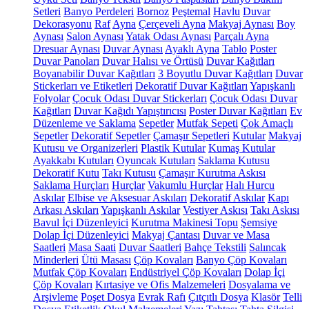
Setleri
Banyo Perdeleri
Bornoz
Peştemal
Havlu
Duvar
Dekorasyonu
Raf
Ayna
Çerçeveli Ayna
Makyaj Aynası
Boy
Aynası
Salon Aynası
Yatak Odası Aynası
Parçalı Ayna
Dresuar Aynası
Duvar Aynası
Ayaklı Ayna
Tablo
Poster
Duvar Panoları
Duvar Halısı ve Örtüsü
Duvar Kağıtları
Boyanabilir Duvar Kağıtları
3 Boyutlu Duvar Kağıtları
Duvar
Stickerları ve Etiketleri
Dekoratif Duvar Kağıtları
Yapışkanlı
Folyolar
Çocuk Odası Duvar Stickerları
Çocuk Odası Duvar
Kağıtları
Duvar Kağıdı Yapıştırıcısı
Poster Duvar Kağıtları
Ev
Düzenleme ve Saklama
Sepetler
Mutfak Sepeti
Çok Amaçlı
Sepetler
Dekoratif Sepetler
Çamaşır Sepetleri
Kutular
Makyaj
Kutusu ve Organizerleri
Plastik Kutular
Kumaş Kutular
Ayakkabı Kutuları
Oyuncak Kutuları
Saklama Kutusu
Dekoratif Kutu
Takı Kutusu
Çamaşır Kurutma Askısı
Saklama Hurçları
Hurçlar
Vakumlu Hurçlar
Halı Hurcu
Askılar
Elbise ve Aksesuar Askıları
Dekoratif Askılar
Kapı
Arkası Askıları
Yapışkanlı Askılar
Vestiyer Askısı
Takı Askısı
Bavul İçi Düzenleyici
Kurutma Makinesi Topu
Şemsiye
Dolap İçi Düzenleyici
Makyaj Çantası
Duvar ve Masa
Saatleri
Masa Saati
Duvar Saatleri
Bahçe Tekstili
Salıncak
Minderleri
Ütü Masası
Çöp Kovaları
Banyo Çöp Kovaları
Mutfak Çöp Kovaları
Endüstriyel Çöp Kovaları
Dolap İçi
Çöp Kovaları
Kırtasiye ve Ofis Malzemeleri
Dosyalama ve
Arşivleme
Poşet Dosya
Evrak Rafı
Çıtçıtlı Dosya
Klasör
Telli