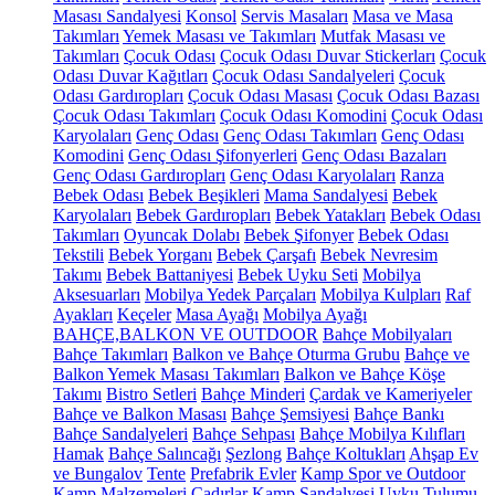
Masası Sandalyesi
Konsol
Servis Masaları
Masa ve Masa
Takımları
Yemek Masası ve Takımları
Mutfak Masası ve
Takımları
Çocuk Odası
Çocuk Odası Duvar Stickerları
Çocuk
Odası Duvar Kağıtları
Çocuk Odası Sandalyeleri
Çocuk
Odası Gardıropları
Çocuk Odası Masası
Çocuk Odası Bazası
Çocuk Odası Takımları
Çocuk Odası Komodini
Çocuk Odası
Karyolaları
Genç Odası
Genç Odası Takımları
Genç Odası
Komodini
Genç Odası Şifonyerleri
Genç Odası Bazaları
Genç Odası Gardıropları
Genç Odası Karyolaları
Ranza
Bebek Odası
Bebek Beşikleri
Mama Sandalyesi
Bebek
Karyolaları
Bebek Gardıropları
Bebek Yatakları
Bebek Odası
Takımları
Oyuncak Dolabı
Bebek Şifonyer
Bebek Odası
Tekstili
Bebek Yorganı
Bebek Çarşafı
Bebek Nevresim
Takımı
Bebek Battaniyesi
Bebek Uyku Seti
Mobilya
Aksesuarları
Mobilya Yedek Parçaları
Mobilya Kulpları
Raf
Ayakları
Keçeler
Masa Ayağı
Mobilya Ayağı
BAHÇE,BALKON VE OUTDOOR
Bahçe Mobilyaları
Bahçe Takımları
Balkon ve Bahçe Oturma Grubu
Bahçe ve
Balkon Yemek Masası Takımları
Balkon ve Bahçe Köşe
Takımı
Bistro Setleri
Bahçe Minderi
Çardak ve Kameriyeler
Bahçe ve Balkon Masası
Bahçe Şemsiyesi
Bahçe Bankı
Bahçe Sandalyeleri
Bahçe Sehpası
Bahçe Mobilya Kılıfları
Hamak
Bahçe Salıncağı
Şezlong
Bahçe Koltukları
Ahşap Ev
ve Bungalov
Tente
Prefabrik Evler
Kamp Spor ve Outdoor
Kamp Malzemeleri
Çadırlar
Kamp Sandalyesi
Uyku Tulumu