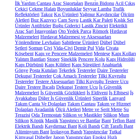
İlk Yardım Çantası
Araç Sigortaları
Benzin Bidonu
Acil Çıkış
Çekici
Çekme Halatı
Boyunluklar
Seyyar Lamba
Trafik
Reflektörleri
Takoz
Kış Ürünleri
Yağmur Kaydırıcılar
Ölçüm
Aletleri
Buz Kazıyıcı
Cam Suyu
Lastik Kar Paleti
Kışlık Set
Ürünler
Antifrizler
Buğu Giderici
Lastik Zinciri
Elektrikli
Araç Şarj İstasyonları
Oto Yedek Parça
Römork
Hırdavat
Malzemeleri
Hırdavat Malzemesi ve Aksesuarları
Yönlendirme Levhaları
Sabitleme Ürünleri
Dübel
Dübel
Setleri
Somun
Çivi
Vida-Çivi
Demir Pul
Vida
Civata
Köşebent
Kapı ve Pencere Malzemeleri
Menteşe
Kapı Kolları
Yalıtım Bantları
Stoper
Sineklik
Pencere Kolu
Kapı Hidroliği
Kapı Dürbünü
Kapı Kilitleri
Kapı Sürgüleri
Anahtarlık
Gönye
Posta Kutuları
Tekerlek
Testereler
Daire Testereler
Dekupaj Testereler
Çok Amaçlı Testereler
Tilki Kuyruğu
Testereler
Testere Aksesuarları
Tilki Kuyruğu Testere Ucu
Daire Testere Bıçağı
Dekupaj Testere Ucu
İş Güvenlik
Malzemeleri
İş Güvenlik Gözlükleri
İş Eldiveni
İş Elbisesi
İş
Ayakkabısı
Diğer İş Güvenlik Ürünleri
Siperlik
Lanyard
Takım Çanta Ve Dolapları
Takım Çantası
Takım ve Hizmet
Dolapları
Avadanlık
Ölçü Aletleri
Metre ve Şerit Metre
Su
Terazisi
Oda Termostatı
Silikon ve Mastikler
Silikon
Mum
Silikon
Köpük
Mastik
Yapıştırıcı ve Bantlar
Bant
Teflon Bant
Elektrik Bandı
Kaydırmaz Bant
Koli Bandı
Çift Taraflı Bant
Alüminyum Bant
İzolasyon Bandı
Yapıştırıcılar
Tutkal
Kimyasal Dübeller
Japon Yapıştırıcıları
Epoksi
Hızlı