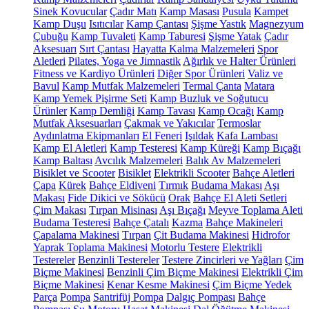
Sinek Kovucular
Çadır Matı
Kamp Masası
Pusula
Kampet
Kamp Duşu
Isıtıcılar
Kamp Çantası
Şişme Yastık
Magnezyum
Çubuğu
Kamp Tuvaleti
Kamp Taburesi
Şişme Yatak
Çadır
Aksesuarı
Sırt Çantası
Hayatta Kalma Malzemeleri
Spor
Aletleri
Pilates, Yoga ve Jimnastik
Ağırlık ve Halter Ürünleri
Fitness ve Kardiyo Ürünleri
Diğer Spor Ürünleri
Valiz ve
Bavul
Kamp Mutfak Malzemeleri
Termal Çanta
Matara
Kamp Yemek Pişirme Seti
Kamp Buzluk ve Soğutucu
Ürünler
Kamp Demliği
Kamp Tavası
Kamp Ocağı
Kamp
Mutfak Aksesuarları
Çakmak ve Yakıcılar
Termoslar
Aydınlatma Ekipmanları
El Feneri
Işıldak
Kafa Lambası
Kamp El Aletleri
Kamp Testeresi
Kamp Küreği
Kamp Bıçağı
Kamp Baltası
Avcılık Malzemeleri
Balık Av Malzemeleri
Bisiklet ve Scooter
Bisiklet
Elektrikli Scooter
Bahçe Aletleri
Çapa
Kürek
Bahçe Eldiveni
Tırmık
Budama Makası
Aşı
Makası
Fide Dikici ve Sökücü
Orak
Bahçe El Aleti Setleri
Çim Makası
Tırpan Misinası
Aşı Bıçağı
Meyve Toplama Aleti
Budama Testeresi
Bahçe Çatalı
Kazma
Bahçe Makineleri
Çapalama Makinesi
Tırpan
Çit Budama Makinesi
Hidrofor
Yaprak Toplama Makinesi
Motorlu Testere
Elektrikli
Testereler
Benzinli Testereler
Testere Zincirleri ve Yağları
Çim
Biçme Makinesi
Benzinli Çim Biçme Makinesi
Elektrikli Çim
Biçme Makinesi
Kenar Kesme Makinesi
Çim Biçme Yedek
Parça
Pompa
Santrifüj Pompa
Dalgıç Pompası
Bahçe