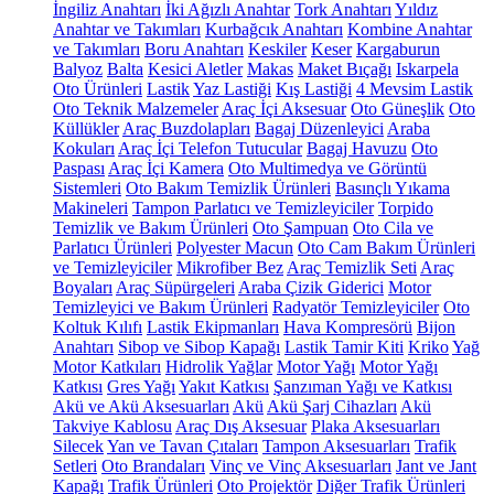
İngiliz Anahtarı
İki Ağızlı Anahtar
Tork Anahtarı
Yıldız
Anahtar ve Takımları
Kurbağcık Anahtarı
Kombine Anahtar
ve Takımları
Boru Anahtarı
Keskiler
Keser
Kargaburun
Balyoz
Balta
Kesici Aletler
Makas
Maket Bıçağı
Iskarpela
Oto Ürünleri
Lastik
Yaz Lastiği
Kış Lastiği
4 Mevsim Lastik
Oto Teknik Malzemeler
Araç İçi Aksesuar
Oto Güneşlik
Oto
Küllükler
Araç Buzdolapları
Bagaj Düzenleyici
Araba
Kokuları
Araç İçi Telefon Tutucular
Bagaj Havuzu
Oto
Paspası
Araç İçi Kamera
Oto Multimedya ve Görüntü
Sistemleri
Oto Bakım Temizlik Ürünleri
Basınçlı Yıkama
Makineleri
Tampon Parlatıcı ve Temizleyiciler
Torpido
Temizlik ve Bakım Ürünleri
Oto Şampuan
Oto Cila ve
Parlatıcı Ürünleri
Polyester Macun
Oto Cam Bakım Ürünleri
ve Temizleyiciler
Mikrofiber Bez
Araç Temizlik Seti
Araç
Boyaları
Araç Süpürgeleri
Araba Çizik Giderici
Motor
Temizleyici ve Bakım Ürünleri
Radyatör Temizleyiciler
Oto
Koltuk Kılıfı
Lastik Ekipmanları
Hava Kompresörü
Bijon
Anahtarı
Sibop ve Sibop Kapağı
Lastik Tamir Kiti
Kriko
Yağ
Motor Katkıları
Hidrolik Yağlar
Motor Yağı
Motor Yağı
Katkısı
Gres Yağı
Yakıt Katkısı
Şanzıman Yağı ve Katkısı
Akü ve Akü Aksesuarları
Akü
Akü Şarj Cihazları
Akü
Takviye Kablosu
Araç Dış Aksesuar
Plaka Aksesuarları
Silecek
Yan ve Tavan Çıtaları
Tampon Aksesuarları
Trafik
Setleri
Oto Brandaları
Vinç ve Vinç Aksesuarları
Jant ve Jant
Kapağı
Trafik Ürünleri
Oto Projektör
Diğer Trafik Ürünleri