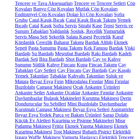
Tencere ve Tava Aksesuarları
Tencere ve Tencere Setleri
Çöp
Kovaları
Banyo Çöp Kovaları
Mutfak Çöp Kovaları
Endüstriyel Çöp Kovaları
Dolap İçi Çöp Kovaları
Sofra
Grubu
Çatal,Kaşık,Bıçak
Çatal Kaşık Bıçak Takımı
Yemek
Bıçağı
Çatal
Kaşık
Sofra Servis
Sürahi
Kase
Tepsi
Servis ve
Sunum Tabakları
Yağdanlık
Sosluk, Reçellik
Yumurtalık
Servis Maşa Seti
Şekerlik
Salata Kasesi
Peçetelik
Karaf
Kürdanlık
Çerezlik
Baharat Takımı
Bardak Altlığı
Ekmek
Sepeti
Pasta Sunumu
Pasta Takımı
Kek Fanusu
Bardak
Viski
Bardağı
Su Bardağı
Meşrubat Bardağı
Rakı Bardağı
Kadeh
Bardak Seti
Bira Bardağı
Shot Bardağı
Çay ve Kahve
Sunumu
Sütlük
Kahve Fincanı
Kupa
Fincan Takımı
Çay
Tabakları
Çay Setleri
Çay Fincanı
Çay Bardağı
Çay Kaşığı
Yemek Takımları
Tabaklar
Kahvaltı Takımları
Suluk ve
Matara
Beyaz Eşya
Fırın
Mikrodalga Fırınlar
Mini Fırınlar
Buzdolabı
Çamaşır Makinesi
Ocak
Ankastre Ürünleri
Ankastre Setler
Ankastre Ocaklar
Ankastre Fırınlar
Ankastre
Davlumbazlar
Bulaşık Makineleri
Kurutma Makinesi
Derin
Dondurucular
Su Sebilleri
Mini Buzdolabı
Davlumbazlar
Kurutmalı Çamaşır Makinesi
Beyaz Eşya Setleri
Aspiratörler
Beyaz Eşya Yedek Parça ve Bakım Ürünleri
Şarap Dolabı
Küçük Ev Aletleri
Kızartma ve Pişirme Makineleri
Mısır
Patlatma Makinesi
Fritöz
Ekmek Yapma Makinesi
Ekmek
Kızartma Makinesi
Tost Makinesi
Buharlı Pişirici
Elektrikli
Izgara
Waffle Makinesi
Yumurta Haşlayıcı
Elektrikli Tencere