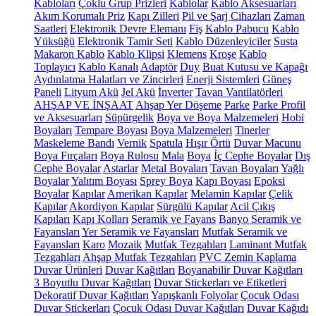
Kabloları
Çoklu Grup Prizleri
Kablolar
Kablo Aksesuarları
Akım Korumalı Priz
Kapı Zilleri
Pil ve Şarj Cihazları
Zaman
Saatleri
Elektronik Devre Elemanı
Fiş
Kablo Pabucu
Kablo
Yüksüğü
Elektronik Tamir Seti
Kablo Düzenleyiciler
Susta
Makaron Kablo
Kablo Klipsi
Klemens
Kroşe
Kablo
Toplayıcı
Kablo Kanalı
Adaptör
Duy
Buat Kutusu ve Kapağı
Aydınlatma Halatları ve Zincirleri
Enerji Sistemleri
Güneş
Paneli
Lityum Akü
Jel Akü
İnverter
Tavan Vantilatörleri
AHŞAP VE İNŞAAT
Ahşap Yer Döşeme
Parke
Parke Profil
ve Aksesuarları
Süpürgelik
Boya ve Boya Malzemeleri
Hobi
Boyaları
Tempare Boyası
Boya Malzemeleri
Tinerler
Maskeleme Bandı
Vernik
Spatula
Hışır Örtü
Duvar Macunu
Boya Fırçaları
Boya Rulosu
Mala
Boya
İç Cephe Boyalar
Dış
Cephe Boyalar
Astarlar
Metal Boyaları
Tavan Boyaları
Yağlı
Boyalar
Yalıtım Boyası
Sprey Boya
Kapı Boyası
Epoksi
Boyalar
Kapılar
Amerikan Kapılar
Melamin Kapılar
Çelik
Kapılar
Akordiyon Kapılar
Sürgülü Kapılar
Acil Çıkış
Kapıları
Kapı Kolları
Seramik ve Fayans
Banyo Seramik ve
Fayansları
Yer Seramik ve Fayansları
Mutfak Seramik ve
Fayansları
Karo
Mozaik
Mutfak Tezgahları
Laminant Mutfak
Tezgahları
Ahşap Mutfak Tezgahları
PVC Zemin Kaplama
Duvar Ürünleri
Duvar Kağıtları
Boyanabilir Duvar Kağıtları
3 Boyutlu Duvar Kağıtları
Duvar Stickerları ve Etiketleri
Dekoratif Duvar Kağıtları
Yapışkanlı Folyolar
Çocuk Odası
Duvar Stickerları
Çocuk Odası Duvar Kağıtları
Duvar Kağıdı