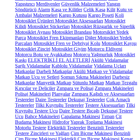
Yapıştırıcı
Merdivenler
Güvenlik Malzemeleri
Yangın
Söndürücü
Alarm
Kasa ve Kilitler
Çelik Kasa
Kilit
Kutu ve
Ambalaj Malzemeleri
Kargo Kutusu
Kargo Poşeti
Koli
Motosiklet Ürünleri
Motorsiklet Aksesuarları
Motosiklet
Kilidi
Motosiklet Stickerları
Motosiklet Rüzgarlık ve Siperlik
Motosiklet Aynası
Motosiklet Brandası
Motorsiklet Yedek
Parça
Motosiklet Fren Ekipmanları
Diğer Motosiklet Yedek
Parçaları
Motosiklet Fren ve Debriyaj Kolu
Motosiklet Kayışı
Motosiklet Zinciri
Motosiklet Giyim
Motorcu Eldiveni
Motorcu Botu ve Ayakkabısı
Motorcu Yağmurluk
Motosiklet
Kaskı
ELEKTRİKLİ EL ALETLERİ
Akülü Vidalamalar
Şarjlı Vidalamalar
Kablolu Vidalamalar
Vidalama Uçları
Matkaplar
Darbeli Matkaplar
Akülü Matkap ve Vidalamalar
Matkap Ucu ve Setleri
Somun Sıkma Makineleri
Darbesiz
Matkaplar
Manyetik Matkap
Sütunlu Matkap
Matkap Tezgahı
Kırıcılar ve Deliciler
Zımpara ve Polisaj
Zımpara Makineleri
Polisaj Makineleri
Planyalar
Zımpara Kağıdı ve Aksesuarları
Testereler
Daire Testereler
Dekupaj Testereler
Çok Amaçlı
Testereler
Tilki Kuyruğu Testereler
Testere Aksesuarları
Tilki
Kuyruğu Testere Ucu
Daire Testere Bıçağı
Dekupaj Testere
Ucu
Bahçe Makineleri
Çapalama Makinesi
Tırpan
Çit
Budama Makinesi
Hidrofor
Yaprak Toplama Makinesi
Motorlu Testere
Elektrikli Testereler
Benzinli Testereler
Testere Zincirleri ve Yağları
Çim Biçme Makinesi
Benzinli
Çim Biçme Makinesi
Elektrikli Çim Biçme Makinesi
Kenar