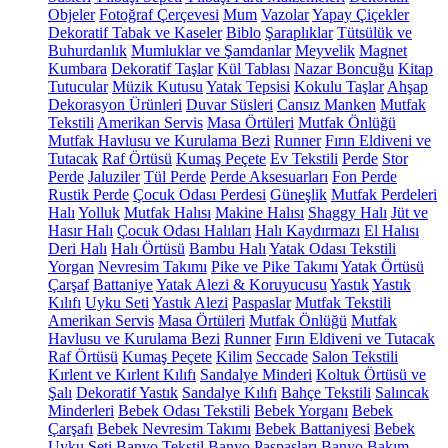
Objeler
Fotoğraf Çerçevesi
Mum
Vazolar
Yapay Çiçekler
Dekoratif Tabak ve Kaseler
Biblo
Şaraplıklar
Tütsülük ve
Buhurdanlık
Mumluklar ve Şamdanlar
Meyvelik
Magnet
Kumbara
Dekoratif Taşlar
Kül Tablası
Nazar Boncuğu
Kitap
Tutucular
Müzik Kutusu
Yatak Tepsisi
Kokulu Taşlar
Ahşap
Dekorasyon Ürünleri
Duvar Süsleri
Cansız Manken
Mutfak
Tekstili
Amerikan Servis
Masa Örtüleri
Mutfak Önlüğü
Mutfak Havlusu ve Kurulama Bezi
Runner
Fırın Eldiveni ve
Tutacak
Raf Örtüsü
Kumaş Peçete
Ev Tekstili
Perde
Stor
Perde
Jaluziler
Tül Perde
Perde Aksesuarları
Fon Perde
Rustik Perde
Çocuk Odası Perdesi
Güneşlik
Mutfak Perdeleri
Halı
Yolluk
Mutfak Halısı
Makine Halısı
Shaggy Halı
Jüt ve
Hasır Halı
Çocuk Odası Halıları
Halı Kaydırmazı
El Halısı
Deri Halı
Halı Örtüsü
Bambu Halı
Yatak Odası Tekstili
Yorgan
Nevresim Takımı
Pike ve Pike Takımı
Yatak Örtüsü
Çarşaf
Battaniye
Yatak Alezi & Koruyucusu
Yastık
Yastık
Kılıfı
Uyku Seti
Yastık Alezi
Paspaslar
Mutfak Tekstili
Amerikan Servis
Masa Örtüleri
Mutfak Önlüğü
Mutfak
Havlusu ve Kurulama Bezi
Runner
Fırın Eldiveni ve Tutacak
Raf Örtüsü
Kumaş Peçete
Kilim
Seccade
Salon Tekstili
Kırlent ve Kırlent Kılıfı
Sandalye Minderi
Koltuk Örtüsü ve
Şalı
Dekoratif Yastık
Sandalye Kılıfı
Bahçe Tekstili
Salıncak
Minderleri
Bebek Odası Tekstili
Bebek Yorganı
Bebek
Çarşafı
Bebek Nevresim Takımı
Bebek Battaniyesi
Bebek
Uyku Seti
Banyo Tekstil
Banyo Paspasları
Banyo Bakım