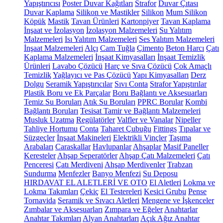
Yapıştırıcısı
Poster Duvar Kağıtları
Strafor
Duvar Çıtası
Duvar Kaplama
Silikon ve Mastikler
Silikon
Mum Silikon
Köpük
Mastik
Tavan Ürünleri
Kartonpiyer
Tavan Kaplama
İnşaat ve İzolasyon
İzolasyon Malzemeleri
Su Yalıtım
Malzemeleri
Isı Yalıtım Malzemeleri
Ses Yalıtım Malzemeleri
İnşaat Malzemeleri
Alçı
Cam Tuğla
Çimento
Beton Harcı
Çatı
Kaplama Malzemeleri
İnşaat Kimyasalları
İnşaat Temizlik
Ürünleri
Lavabo Çözücü
Harç ve Sıva Çözücü
Çok Amaçlı
Temizlik
Yağlayıcı ve Pas Çözücü
Yapı Kimyasalları
Derz
Dolgu
Seramik Yapıştırıcılar
Sıvı Conta
Strafor Yapıştırılar
Plastik Boru ve Ek Parçalar
Boru Bağlantı ve Aksesuarları
Temiz Su Boruları
Atık Su Boruları
PPRC Borular
Kombi
Bağlantı Boruları
Tesisat Tamir ve Bağlantı Malzemeleri
Musluk Uzatma
Regülatörler
Valfler ve Vanalar
Nipeller
Tahliye Hortumu
Conta
Taharet Çubuğu
Fittings
Tıpalar ve
Süzgeçler
İnşaat Makineleri
Elektrikli Vinçler
Taşıma
Arabaları
Caraskallar
Havlupanlar
Ahşaplar
Masif Paneller
Keresteler
Ahşap Seperatörler
Ahşap Çatı Malzemeleri
Çatı
Penceresi
Çatı Merdiveni
Ahşap Merdivenler
Trabzan
Sundurma
Menfezler
Banyo Menfezi
Su Deposu
HIRDAVAT EL ALETLERİ VE OTO
El Aletleri
Lokma ve
Lokma Takımları
Çekiç
El Testereleri
Kesici Grubu
Pense
Tornavida
Seramik ve Sıvacı Aletleri
Mengene ve İşkenceler
Zımbalar ve Aksesuarları
Zımpara ve Eğeler
Anahtarlar
Anahtar Takımları
Alyan Anahtarları
Açık Ağız Anahtar