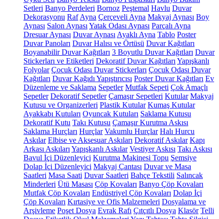
Setleri
Banyo Perdeleri
Bornoz
Peştemal
Havlu
Duvar
Dekorasyonu
Raf
Ayna
Çerçeveli Ayna
Makyaj Aynası
Boy
Aynası
Salon Aynası
Yatak Odası Aynası
Parçalı Ayna
Dresuar Aynası
Duvar Aynası
Ayaklı Ayna
Tablo
Poster
Duvar Panoları
Duvar Halısı ve Örtüsü
Duvar Kağıtları
Boyanabilir Duvar Kağıtları
3 Boyutlu Duvar Kağıtları
Duvar
Stickerları ve Etiketleri
Dekoratif Duvar Kağıtları
Yapışkanlı
Folyolar
Çocuk Odası Duvar Stickerları
Çocuk Odası Duvar
Kağıtları
Duvar Kağıdı Yapıştırıcısı
Poster Duvar Kağıtları
Ev
Düzenleme ve Saklama
Sepetler
Mutfak Sepeti
Çok Amaçlı
Sepetler
Dekoratif Sepetler
Çamaşır Sepetleri
Kutular
Makyaj
Kutusu ve Organizerleri
Plastik Kutular
Kumaş Kutular
Ayakkabı Kutuları
Oyuncak Kutuları
Saklama Kutusu
Dekoratif Kutu
Takı Kutusu
Çamaşır Kurutma Askısı
Saklama Hurçları
Hurçlar
Vakumlu Hurçlar
Halı Hurcu
Askılar
Elbise ve Aksesuar Askıları
Dekoratif Askılar
Kapı
Arkası Askıları
Yapışkanlı Askılar
Vestiyer Askısı
Takı Askısı
Bavul İçi Düzenleyici
Kurutma Makinesi Topu
Şemsiye
Dolap İçi Düzenleyici
Makyaj Çantası
Duvar ve Masa
Saatleri
Masa Saati
Duvar Saatleri
Bahçe Tekstili
Salıncak
Minderleri
Ütü Masası
Çöp Kovaları
Banyo Çöp Kovaları
Mutfak Çöp Kovaları
Endüstriyel Çöp Kovaları
Dolap İçi
Çöp Kovaları
Kırtasiye ve Ofis Malzemeleri
Dosyalama ve
Arşivleme
Poşet Dosya
Evrak Rafı
Çıtçıtlı Dosya
Klasör
Telli