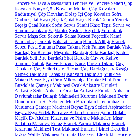
Tencere ve Tava Aksesuarları
Tencere ve Tencere Setleri
Çöp
Kovaları
Banyo Çöp Kovaları
Mutfak Çöp Kovaları
Endüstriyel Çöp Kovaları
Dolap İçi Çöp Kovaları
Sofra
Grubu
Çatal,Kaşık,Bıçak
Çatal Kaşık Bıçak Takımı
Yemek
Bıçağı
Çatal
Kaşık
Sofra Servis
Sürahi
Kase
Tepsi
Servis ve
Sunum Tabakları
Yağdanlık
Sosluk, Reçellik
Yumurtalık
Servis Maşa Seti
Şekerlik
Salata Kasesi
Peçetelik
Karaf
Kürdanlık
Çerezlik
Baharat Takımı
Bardak Altlığı
Ekmek
Sepeti
Pasta Sunumu
Pasta Takımı
Kek Fanusu
Bardak
Viski
Bardağı
Su Bardağı
Meşrubat Bardağı
Rakı Bardağı
Kadeh
Bardak Seti
Bira Bardağı
Shot Bardağı
Çay ve Kahve
Sunumu
Sütlük
Kahve Fincanı
Kupa
Fincan Takımı
Çay
Tabakları
Çay Setleri
Çay Fincanı
Çay Bardağı
Çay Kaşığı
Yemek Takımları
Tabaklar
Kahvaltı Takımları
Suluk ve
Matara
Beyaz Eşya
Fırın
Mikrodalga Fırınlar
Mini Fırınlar
Buzdolabı
Çamaşır Makinesi
Ocak
Ankastre Ürünleri
Ankastre Setler
Ankastre Ocaklar
Ankastre Fırınlar
Ankastre
Davlumbazlar
Bulaşık Makineleri
Kurutma Makinesi
Derin
Dondurucular
Su Sebilleri
Mini Buzdolabı
Davlumbazlar
Kurutmalı Çamaşır Makinesi
Beyaz Eşya Setleri
Aspiratörler
Beyaz Eşya Yedek Parça ve Bakım Ürünleri
Şarap Dolabı
Küçük Ev Aletleri
Kızartma ve Pişirme Makineleri
Mısır
Patlatma Makinesi
Fritöz
Ekmek Yapma Makinesi
Ekmek
Kızartma Makinesi
Tost Makinesi
Buharlı Pişirici
Elektrikli
Izgara
Waffle Makinesi
Yumurta Haşlayıcı
Elektrikli Tencere