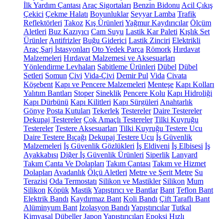
İlk Yardım Çantası
Araç Sigortaları
Benzin Bidonu
Acil Çıkış
Çekici
Çekme Halatı
Boyunluklar
Seyyar Lamba
Trafik
Reflektörleri
Takoz
Kış Ürünleri
Yağmur Kaydırıcılar
Ölçüm
Aletleri
Buz Kazıyıcı
Cam Suyu
Lastik Kar Paleti
Kışlık Set
Ürünler
Antifrizler
Buğu Giderici
Lastik Zinciri
Elektrikli
Araç Şarj İstasyonları
Oto Yedek Parça
Römork
Hırdavat
Malzemeleri
Hırdavat Malzemesi ve Aksesuarları
Yönlendirme Levhaları
Sabitleme Ürünleri
Dübel
Dübel
Setleri
Somun
Çivi
Vida-Çivi
Demir Pul
Vida
Civata
Köşebent
Kapı ve Pencere Malzemeleri
Menteşe
Kapı Kolları
Yalıtım Bantları
Stoper
Sineklik
Pencere Kolu
Kapı Hidroliği
Kapı Dürbünü
Kapı Kilitleri
Kapı Sürgüleri
Anahtarlık
Gönye
Posta Kutuları
Tekerlek
Testereler
Daire Testereler
Dekupaj Testereler
Çok Amaçlı Testereler
Tilki Kuyruğu
Testereler
Testere Aksesuarları
Tilki Kuyruğu Testere Ucu
Daire Testere Bıçağı
Dekupaj Testere Ucu
İş Güvenlik
Malzemeleri
İş Güvenlik Gözlükleri
İş Eldiveni
İş Elbisesi
İş
Ayakkabısı
Diğer İş Güvenlik Ürünleri
Siperlik
Lanyard
Takım Çanta Ve Dolapları
Takım Çantası
Takım ve Hizmet
Dolapları
Avadanlık
Ölçü Aletleri
Metre ve Şerit Metre
Su
Terazisi
Oda Termostatı
Silikon ve Mastikler
Silikon
Mum
Silikon
Köpük
Mastik
Yapıştırıcı ve Bantlar
Bant
Teflon Bant
Elektrik Bandı
Kaydırmaz Bant
Koli Bandı
Çift Taraflı Bant
Alüminyum Bant
İzolasyon Bandı
Yapıştırıcılar
Tutkal
Kimyasal Dübeller
Japon Yapıştırıcıları
Epoksi
Hızlı