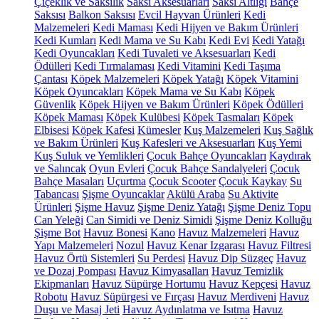
Çiçeklik ve Saksılık
Saksı Aksesuarları
Saksı Altlığı
Bahçe
Saksısı
Balkon Saksısı
Evcil Hayvan Ürünleri
Kedi
Malzemeleri
Kedi Maması
Kedi Hijyen ve Bakım Ürünleri
Kedi Kumları
Kedi Mama ve Su Kabı
Kedi Evi
Kedi Yatağı
Kedi Oyuncakları
Kedi Tuvaleti ve Aksesuarları
Kedi
Ödülleri
Kedi Tırmalaması
Kedi Vitamini
Kedi Taşıma
Çantası
Köpek Malzemeleri
Köpek Yatağı
Köpek Vitamini
Köpek Oyuncakları
Köpek Mama ve Su Kabı
Köpek
Güvenlik
Köpek Hijyen ve Bakım Ürünleri
Köpek Ödülleri
Köpek Maması
Köpek Kulübesi
Köpek Tasmaları
Köpek
Elbisesi
Köpek Kafesi
Kümesler
Kuş Malzemeleri
Kuş Sağlık
ve Bakım Ürünleri
Kuş Kafesleri ve Aksesuarları
Kuş Yemi
Kuş Suluk ve Yemlikleri
Çocuk Bahçe Oyuncakları
Kaydırak
ve Salıncak
Oyun Evleri
Çocuk Bahçe Sandalyeleri
Çocuk
Bahçe Masaları
Uçurtma
Çocuk Scooter
Çocuk Kaykay
Su
Tabancası
Şişme Oyuncaklar
Akülü Araba
Su Aktivite
Ürünleri
Şişme Havuz
Şişme Deniz Yatağı
Şişme Deniz Topu
Can Yeleği
Can Simidi ve Deniz Simidi
Şişme Deniz Kolluğu
Şişme Bot
Havuz Bonesi
Kano
Havuz Malzemeleri
Havuz
Yapı Malzemeleri
Nozul
Havuz Kenar Izgarası
Havuz Filtresi
Havuz Örtü Sistemleri
Su Perdesi
Havuz Dip Süzgeç
Havuz
ve Dozaj Pompası
Havuz Kimyasalları
Havuz Temizlik
Ekipmanları
Havuz Süpürge Hortumu
Havuz Kepçesi
Havuz
Robotu
Havuz Süpürgesi ve Fırçası
Havuz Merdiveni
Havuz
Duşu ve Masaj Jeti
Havuz Aydınlatma ve Isıtma
Havuz