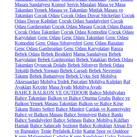
Masası Sandalyesi
Konsol
Servis Masaları
Masa ve Masa
Takımları
Yemek Masası ve Takımları
Mutfak Masası ve
Takımları
Çocuk Odası
Çocuk Odası Duvar Stickerları
Çocuk
Odası Duvar Kağıtları
Çocuk Odası Sandalyeleri
Çocuk
Odası Gardıropları
Çocuk Odası Masası
Çocuk Odası Bazası
Çocuk Odası Takımları
Çocuk Odası Komodini
Çocuk Odası
Karyolaları
Genç Odası
Genç Odası Takımları
Genç Odası
Komodini
Genç Odası Şifonyerleri
Genç Odası Bazaları
Genç Odası Gardıropları
Genç Odası Karyolaları
Ranza
Bebek Odası
Bebek Beşikleri
Mama Sandalyesi
Bebek
Karyolaları
Bebek Gardıropları
Bebek Yatakları
Bebek Odası
Takımları
Oyuncak Dolabı
Bebek Şifonyer
Bebek Odası
Tekstili
Bebek Yorganı
Bebek Çarşafı
Bebek Nevresim
Takımı
Bebek Battaniyesi
Bebek Uyku Seti
Mobilya
Aksesuarları
Mobilya Yedek Parçaları
Mobilya Kulpları
Raf
Ayakları
Keçeler
Masa Ayağı
Mobilya Ayağı
BAHÇE,BALKON VE OUTDOOR
Bahçe Mobilyaları
Bahçe Takımları
Balkon ve Bahçe Oturma Grubu
Bahçe ve
Balkon Yemek Masası Takımları
Balkon ve Bahçe Köşe
Takımı
Bistro Setleri
Bahçe Minderi
Çardak ve Kameriyeler
Bahçe ve Balkon Masası
Bahçe Şemsiyesi
Bahçe Bankı
Bahçe Sandalyeleri
Bahçe Sehpası
Bahçe Mobilya Kılıfları
Hamak
Bahçe Salıncağı
Şezlong
Bahçe Koltukları
Ahşap Ev
ve Bungalov
Tente
Prefabrik Evler
Kamp Spor ve Outdoor
Kamp Malzemeleri
Çadırlar
Kamp Sandalyesi
Uyku Tulumu