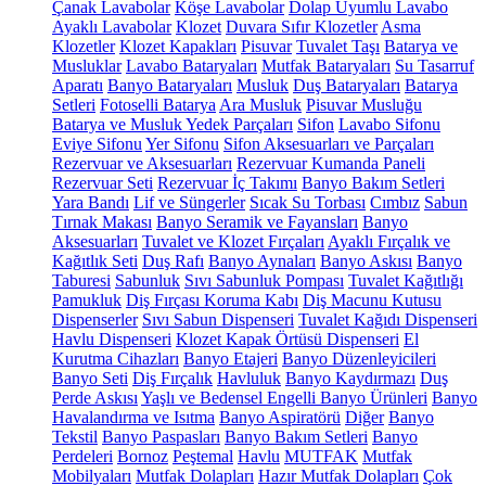
Çanak Lavabolar
Köşe Lavabolar
Dolap Uyumlu Lavabo
Ayaklı Lavabolar
Klozet
Duvara Sıfır Klozetler
Asma
Klozetler
Klozet Kapakları
Pisuvar
Tuvalet Taşı
Batarya ve
Musluklar
Lavabo Bataryaları
Mutfak Bataryaları
Su Tasarruf
Aparatı
Banyo Bataryaları
Musluk
Duş Bataryaları
Batarya
Setleri
Fotoselli Batarya
Ara Musluk
Pisuvar Musluğu
Batarya ve Musluk Yedek Parçaları
Sifon
Lavabo Sifonu
Eviye Sifonu
Yer Sifonu
Sifon Aksesuarları ve Parçaları
Rezervuar ve Aksesuarları
Rezervuar Kumanda Paneli
Rezervuar Seti
Rezervuar İç Takımı
Banyo Bakım Setleri
Yara Bandı
Lif ve Süngerler
Sıcak Su Torbası
Cımbız
Sabun
Tırnak Makası
Banyo Seramik ve Fayansları
Banyo
Aksesuarları
Tuvalet ve Klozet Fırçaları
Ayaklı Fırçalık ve
Kağıtlık Seti
Duş Rafı
Banyo Aynaları
Banyo Askısı
Banyo
Taburesi
Sabunluk
Sıvı Sabunluk Pompası
Tuvalet Kağıtlığı
Pamukluk
Diş Fırçası Koruma Kabı
Diş Macunu Kutusu
Dispenserler
Sıvı Sabun Dispenseri
Tuvalet Kağıdı Dispenseri
Havlu Dispenseri
Klozet Kapak Örtüsü Dispenseri
El
Kurutma Cihazları
Banyo Etajeri
Banyo Düzenleyicileri
Banyo Seti
Diş Fırçalık
Havluluk
Banyo Kaydırmazı
Duş
Perde Askısı
Yaşlı ve Bedensel Engelli Banyo Ürünleri
Banyo
Havalandırma ve Isıtma
Banyo Aspiratörü
Diğer
Banyo
Tekstil
Banyo Paspasları
Banyo Bakım Setleri
Banyo
Perdeleri
Bornoz
Peştemal
Havlu
MUTFAK
Mutfak
Mobilyaları
Mutfak Dolapları
Hazır Mutfak Dolapları
Çok