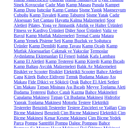
Sinek Kovucular
Çadır Matı
Kamp Masası
Pusula
Kampet
Kamp Duşu
Isıtıcılar
Kamp Çantası
Şişme Yastık
Magnezyum
Çubuğu
Kamp Tuvaleti
Kamp Taburesi
Şişme Yatak
Çadır
Aksesuarı
Sırt Çantası
Hayatta Kalma Malzemeleri
Spor
Aletleri
Pilates, Yoga ve Jimnastik
Ağırlık ve Halter Ürünleri
Fitness ve Kardiyo Ürünleri
Diğer Spor Ürünleri
Valiz ve
Bavul
Kamp Mutfak Malzemeleri
Termal Çanta
Matara
Kamp Yemek Pişirme Seti
Kamp Buzluk ve Soğutucu
Ürünler
Kamp Demliği
Kamp Tavası
Kamp Ocağı
Kamp
Mutfak Aksesuarları
Çakmak ve Yakıcılar
Termoslar
Aydınlatma Ekipmanları
El Feneri
Işıldak
Kafa Lambası
Kamp El Aletleri
Kamp Testeresi
Kamp Küreği
Kamp Bıçağı
Kamp Baltası
Avcılık Malzemeleri
Balık Av Malzemeleri
Bisiklet ve Scooter
Bisiklet
Elektrikli Scooter
Bahçe Aletleri
Çapa
Kürek
Bahçe Eldiveni
Tırmık
Budama Makası
Aşı
Makası
Fide Dikici ve Sökücü
Orak
Bahçe El Aleti Setleri
Çim Makası
Tırpan Misinası
Aşı Bıçağı
Meyve Toplama Aleti
Budama Testeresi
Bahçe Çatalı
Kazma
Bahçe Makineleri
Çapalama Makinesi
Tırpan
Çit Budama Makinesi
Hidrofor
Yaprak Toplama Makinesi
Motorlu Testere
Elektrikli
Testereler
Benzinli Testereler
Testere Zincirleri ve Yağları
Çim
Biçme Makinesi
Benzinli Çim Biçme Makinesi
Elektrikli Çim
Biçme Makinesi
Kenar Kesme Makinesi
Çim Biçme Yedek
Parça
Pompa
Santrifüj Pompa
Dalgıç Pompası
Bahçe