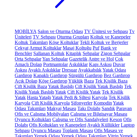
MOBİLYA
Salon ve Oturma Odası
TV Ünitesi ve Sehpası
Tv
Üniteleri
TV Sehpası
Oturma Grupları
Koltuk ve Kanepeler
Koltuk Takımları
Köşe Koltuklar
Tekli Koltuk ve Berjerler
Çekyat
Armut Koltuklar
Masaj Koltuğu
Puf
Bank ve
Benchler
Sallanan Koltuk
Kitaplık
Sehpalar
Zigon Sehpalar
Orta Sehpalar
Yan Sehpalar
Gazetelik
Antre ve Hol
Çok
Amaçlı Dolap
Portmantolar
Askılıklar
Kapı Askısı
Duvar
Askısı
Ayaklı Askılıklar
Dresuar
Ayakkabılık
Yatak Odası
Gardırop
Kapaklı Gardırop
Sürgülü Gardırop
Bez Gardırop
Açık Dolap
Köşe Gardırop
Yüklük
Baza
Tek Kişilik Baza
Çift Kişilik Baza
Yatak Başlığı
Çift Kişilik Yatak Başlığı
Tek
Kişilik Yatak Başlığı
Yatak
Çift Kişilik Yatak
Tek Kişilik
Yatak
Hasta Yatağı
Yatak Pedi & Şiltesi
Karyola
Tek Kişilik
Karyola
Çift Kişilik Karyola
Şifonyerler
Komodin
Yatak
Odası Takımları
Makyaj Masası
Takı Dolabı
Sandık
Paravan
Ofis ve Çalışma Mobilyaları
Çalışma ve Bilgisayar Masası
Oyuncu Koltukları
Çalışma ve Ofis Sandalyeleri
Keson
Ofis
Dolabı
Ofis Koltukları ve Kanepeleri
Ayaklı Küllükler
Laptop
Sehpası
Oyuncu Masası
Toplantı Masası
Ofis Masası ve
Takımları
Yemek Odası
Yemek Odası Takımları
Vitrin
Yemek