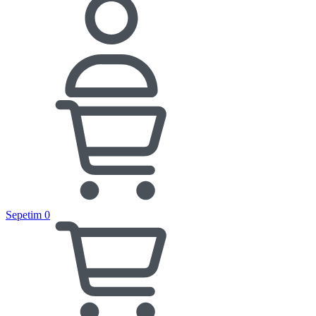
Sepetim
0