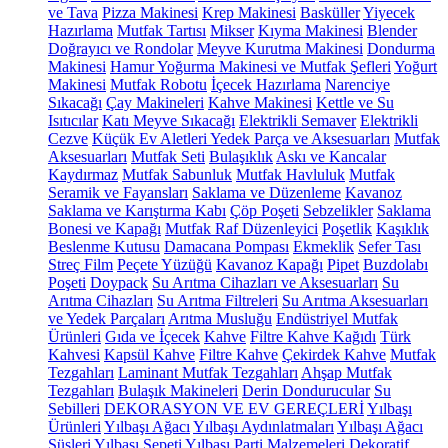
ve Tava
Pizza Makinesi
Krep Makinesi
Basküller
Yiyecek
Hazırlama
Mutfak Tartısı
Mikser
Kıyma Makinesi
Blender
Doğrayıcı ve Rondolar
Meyve Kurutma Makinesi
Dondurma
Makinesi
Hamur Yoğurma Makinesi ve Mutfak Şefleri
Yoğurt
Makinesi
Mutfak Robotu
İçecek Hazırlama
Narenciye
Sıkacağı
Çay Makineleri
Kahve Makinesi
Kettle ve Su
Isıtıcılar
Katı Meyve Sıkacağı
Elektrikli Semaver
Elektrikli
Cezve
Küçük Ev Aletleri Yedek Parça ve Aksesuarları
Mutfak
Aksesuarları
Mutfak Seti
Bulaşıklık
Askı ve Kancalar
Kaydırmaz
Mutfak Sabunluk
Mutfak Havluluk
Mutfak
Seramik ve Fayansları
Saklama ve Düzenleme
Kavanoz
Saklama ve Karıştırma Kabı
Çöp Poşeti
Sebzelikler
Saklama
Bonesi ve Kapağı
Mutfak Raf Düzenleyici
Poşetlik
Kaşıklık
Beslenme Kutusu
Damacana Pompası
Ekmeklik
Sefer Tası
Streç Film
Peçete Yüzüğü
Kavanoz Kapağı
Pipet
Buzdolabı
Poşeti
Doypack
Su Arıtma Cihazları ve Aksesuarları
Su
Arıtma Cihazları
Su Arıtma Filtreleri
Su Arıtma Aksesuarları
ve Yedek Parçaları
Arıtma Musluğu
Endüstriyel Mutfak
Ürünleri
Gıda ve İçecek
Kahve
Filtre Kahve Kağıdı
Türk
Kahvesi
Kapsül Kahve
Filtre Kahve
Çekirdek Kahve
Mutfak
Tezgahları
Laminant Mutfak Tezgahları
Ahşap Mutfak
Tezgahları
Bulaşık Makineleri
Derin Dondurucular
Su
Sebilleri
DEKORASYON VE EV GEREÇLERİ
Yılbaşı
Ürünleri
Yılbaşı Ağacı
Yılbaşı Aydınlatmaları
Yılbaşı Ağacı
Süsleri
Yılbaşı Sepeti
Yılbaşı Parti Malzemeleri
Dekoratif