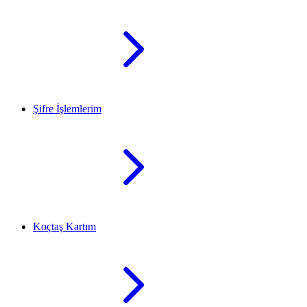
Şifre İşlemlerim
Koçtaş Kartım