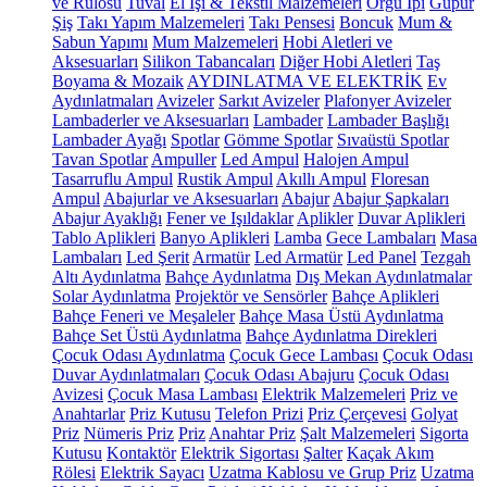
ve Rulosu
Tuval
El İşi & Tekstil Malzemeleri
Örgü İpi
Güpür
Şiş
Takı Yapım Malzemeleri
Takı Pensesi
Boncuk
Mum &
Sabun Yapımı
Mum Malzemeleri
Hobi Aletleri ve
Aksesuarları
Silikon Tabancaları
Diğer Hobi Aletleri
Taş
Boyama & Mozaik
AYDINLATMA VE ELEKTRİK
Ev
Aydınlatmaları
Avizeler
Sarkıt Avizeler
Plafonyer Avizeler
Lambaderler ve Aksesuarları
Lambader
Lambader Başlığı
Lambader Ayağı
Spotlar
Gömme Spotlar
Sıvaüstü Spotlar
Tavan Spotlar
Ampuller
Led Ampul
Halojen Ampul
Tasarruflu Ampul
Rustik Ampul
Akıllı Ampul
Floresan
Ampul
Abajurlar ve Aksesuarları
Abajur
Abajur Şapkaları
Abajur Ayaklığı
Fener ve Işıldaklar
Aplikler
Duvar Aplikleri
Tablo Aplikleri
Banyo Aplikleri
Lamba
Gece Lambaları
Masa
Lambaları
Led Şerit
Armatür
Led Armatür
Led Panel
Tezgah
Altı Aydınlatma
Bahçe Aydınlatma
Dış Mekan Aydınlatmalar
Solar Aydınlatma
Projektör ve Sensörler
Bahçe Aplikleri
Bahçe Feneri ve Meşaleler
Bahçe Masa Üstü Aydınlatma
Bahçe Set Üstü Aydınlatma
Bahçe Aydınlatma Direkleri
Çocuk Odası Aydınlatma
Çocuk Gece Lambası
Çocuk Odası
Duvar Aydınlatmaları
Çocuk Odası Abajuru
Çocuk Odası
Avizesi
Çocuk Masa Lambası
Elektrik Malzemeleri
Priz ve
Anahtarlar
Priz Kutusu
Telefon Prizi
Priz Çerçevesi
Golyat
Priz
Nümeris Priz
Priz
Anahtar Priz
Şalt Malzemeleri
Sigorta
Kutusu
Kontaktör
Elektrik Sigortası
Şalter
Kaçak Akım
Rölesi
Elektrik Sayacı
Uzatma Kablosu ve Grup Priz
Uzatma