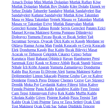
Amaçlı Dolap
Mini Mutfak Dolapları
Mutfak Rafları
Köşe
Mutfak Dolapları
Mutfak Boy Dolabı
Kiler Dolabı
Ekmek ve
Sebze Dolabı
Tabureler
Sandalye
Mutfak Sandalyeleri
Bar
Sandalyeleri
Katlanır Sandalyeler
Mutfak Köşe Takımları
Masa ve Masa Takımları
Yemek Masası ve Takımları
Mutfak
Masası ve Takımları
Eviye
Mutfak Bataryaları
Mutfak
Gereçleri
Kesme Tahtası
Rende
Servis Gereçleri
Patates Ezici
Manuel Kıyma Makinesi
Krema Pompası
Dilimleyici
Doğrayıcı
Yumurta Fırçası
Bıçak ve Bıçak Setleri
Yağ
Sıçratmaz
Soyucu, Oyacak
Ölçü Kabı ve Kaşığı
Merdane ve
Oklava
Hamur Açma Matı
Fındık Kıracağı ve Ceviz Kıracağı
Elek
Dondurma Kaşığı
Buz Kalıbı
Bıçak Bileyici Masat
Açacak ve Tirbuşon
Çekirdek Çıkarıcı
Çırpıcı
Sebze
Kurutucu
Huni
Baharat Öğütücü
Havan
Hamburger Presi
Sarımsak Ezici
Kaşık ve Kepçe Altlığı
Bıçak Standı
Süzgeç
Nihale
İçli Köfte Aparatı
Yumurta Zamanlayıcı
Dondurma
Kalıbı
Buz Kovası
Et Dövme Aleti
Sarma Makinesi
Kahve
Değirmenleri
Limon Sıkacağı
Pişirme Grubu
Çay ve Kahve
Demleme
French Press
Dripper
Chemex
Cezve
Çay Süzgeci
Demlik
Moka Pot
Çaydanlık
Kahve Filtresi
Sifon Kahve
Fırında Pişirme
Pasta Kalıbı
Kurabiye Kalıbı
Fırın Tepsisi
Cam Tepsi
Alüminyum Folyo
Kek Kalıbı
Muffin Kalıbı
Çikolata Kalıbı
Güveç
Pişirme Kağıdı
Pizza Tepsisi
Tart
Kalıbı
Ocak Üstü Pişirme
Tava ve Tava Setleri
Ocak Üstü
Tost Makinesi
Ocak Üstü Sac
Sahan
Düdüklü Tencere