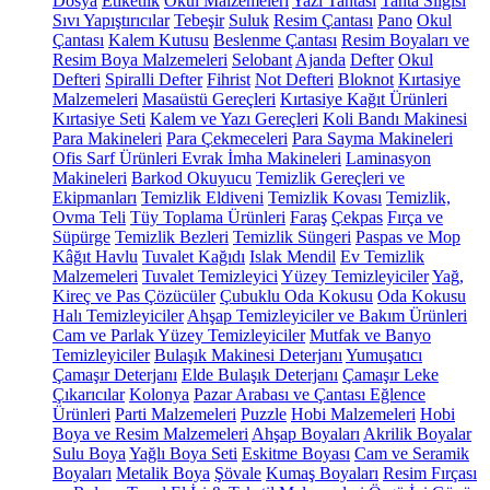
Dosya
Etiketlik
Okul Malzemeleri
Yazı Tahtası
Tahta Silgisi
Sıvı Yapıştırıcılar
Tebeşir
Suluk
Resim Çantası
Pano
Okul
Çantası
Kalem Kutusu
Beslenme Çantası
Resim Boyaları ve
Resim Boya Malzemeleri
Selobant
Ajanda
Defter
Okul
Defteri
Spiralli Defter
Fihrist
Not Defteri
Bloknot
Kırtasiye
Malzemeleri
Masaüstü Gereçleri
Kırtasiye Kağıt Ürünleri
Kırtasiye Seti
Kalem ve Yazı Gereçleri
Koli Bandı Makinesi
Para Makineleri
Para Çekmeceleri
Para Sayma Makineleri
Ofis Sarf Ürünleri
Evrak İmha Makineleri
Laminasyon
Makineleri
Barkod Okuyucu
Temizlik Gereçleri ve
Ekipmanları
Temizlik Eldiveni
Temizlik Kovası
Temizlik,
Ovma Teli
Tüy Toplama Ürünleri
Faraş
Çekpas
Fırça ve
Süpürge
Temizlik Bezleri
Temizlik Süngeri
Paspas ve Mop
Kâğıt Havlu
Tuvalet Kağıdı
Islak Mendil
Ev Temizlik
Malzemeleri
Tuvalet Temizleyici
Yüzey Temizleyiciler
Yağ,
Kireç ve Pas Çözücüler
Çubuklu Oda Kokusu
Oda Kokusu
Halı Temizleyiciler
Ahşap Temizleyiciler ve Bakım Ürünleri
Cam ve Parlak Yüzey Temizleyiciler
Mutfak ve Banyo
Temizleyiciler
Bulaşık Makinesi Deterjanı
Yumuşatıcı
Çamaşır Deterjanı
Elde Bulaşık Deterjanı
Çamaşır Leke
Çıkarıcılar
Kolonya
Pazar Arabası ve Çantası
Eğlence
Ürünleri
Parti Malzemeleri
Puzzle
Hobi Malzemeleri
Hobi
Boya ve Resim Malzemeleri
Ahşap Boyaları
Akrilik Boyalar
Sulu Boya
Yağlı Boya Seti
Eskitme Boyası
Cam ve Seramik
Boyaları
Metalik Boya
Şövale
Kumaş Boyaları
Resim Fırçası