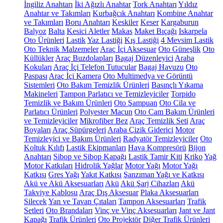
İngiliz Anahtarı
İki Ağızlı Anahtar
Tork Anahtarı
Yıldız
Anahtar ve Takımları
Kurbağcık Anahtarı
Kombine Anahtar
ve Takımları
Boru Anahtarı
Keskiler
Keser
Kargaburun
Balyoz
Balta
Kesici Aletler
Makas
Maket Bıçağı
Iskarpela
Oto Ürünleri
Lastik
Yaz Lastiği
Kış Lastiği
4 Mevsim Lastik
Oto Teknik Malzemeler
Araç İçi Aksesuar
Oto Güneşlik
Oto
Küllükler
Araç Buzdolapları
Bagaj Düzenleyici
Araba
Kokuları
Araç İçi Telefon Tutucular
Bagaj Havuzu
Oto
Paspası
Araç İçi Kamera
Oto Multimedya ve Görüntü
Sistemleri
Oto Bakım Temizlik Ürünleri
Basınçlı Yıkama
Makineleri
Tampon Parlatıcı ve Temizleyiciler
Torpido
Temizlik ve Bakım Ürünleri
Oto Şampuan
Oto Cila ve
Parlatıcı Ürünleri
Polyester Macun
Oto Cam Bakım Ürünleri
ve Temizleyiciler
Mikrofiber Bez
Araç Temizlik Seti
Araç
Boyaları
Araç Süpürgeleri
Araba Çizik Giderici
Motor
Temizleyici ve Bakım Ürünleri
Radyatör Temizleyiciler
Oto
Koltuk Kılıfı
Lastik Ekipmanları
Hava Kompresörü
Bijon
Anahtarı
Sibop ve Sibop Kapağı
Lastik Tamir Kiti
Kriko
Yağ
Motor Katkıları
Hidrolik Yağlar
Motor Yağı
Motor Yağı
Katkısı
Gres Yağı
Yakıt Katkısı
Şanzıman Yağı ve Katkısı
Akü ve Akü Aksesuarları
Akü
Akü Şarj Cihazları
Akü
Takviye Kablosu
Araç Dış Aksesuar
Plaka Aksesuarları
Silecek
Yan ve Tavan Çıtaları
Tampon Aksesuarları
Trafik
Setleri
Oto Brandaları
Vinç ve Vinç Aksesuarları
Jant ve Jant
Kapağı
Trafik Ürünleri
Oto Projektör
Diğer Trafik Ürünleri