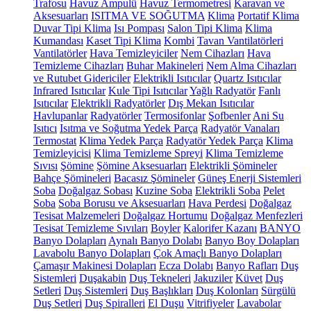
Trafosu
Havuz Ampulü
Havuz Termometresi
Karavan ve
Aksesuarları
ISITMA VE SOĞUTMA
Klima
Portatif Klima
Duvar Tipi Klima
Isı Pompası
Salon Tipi Klima
Klima
Kumandası
Kaset Tipi Klima
Kombi
Tavan Vantilatörleri
Vantilatörler
Hava Temizleyiciler
Nem Cihazları
Hava
Temizleme Cihazları
Buhar Makineleri
Nem Alma Cihazları
ve Rutubet Gidericiler
Elektrikli Isıtıcılar
Quartz Isıtıcılar
Infrared Isıtıcılar
Kule Tipi Isıtıcılar
Yağlı Radyatör
Fanlı
Isıtıcılar
Elektrikli Radyatörler
Dış Mekan Isıtıcılar
Havlupanlar
Radyatörler
Termosifonlar
Şofbenler
Ani Su
Isıtıcı
Isıtma ve Soğutma Yedek Parça
Radyatör Vanaları
Termostat
Klima Yedek Parça
Radyatör Yedek Parça
Klima
Temizleyicisi
Klima Temizleme Spreyi
Klima Temizleme
Sıvısı
Şömine
Şömine Aksesuarları
Elektrikli Şömineler
Bahçe Şömineleri
Bacasız Şömineler
Güneş Enerji Sistemleri
Soba
Doğalgaz Sobası
Kuzine Soba
Elektrikli Soba
Pelet
Soba
Soba Borusu ve Aksesuarları
Hava Perdesi
Doğalgaz
Tesisat Malzemeleri
Doğalgaz Hortumu
Doğalgaz Menfezleri
Tesisat Temizleme Sıvıları
Boyler
Kalorifer Kazanı
BANYO
Banyo Dolapları
Aynalı Banyo Dolabı
Banyo Boy Dolapları
Lavabolu Banyo Dolapları
Çok Amaçlı Banyo Dolapları
Çamaşır Makinesi Dolapları
Ecza Dolabı
Banyo Rafları
Duş
Sistemleri
Duşakabin
Duş Tekneleri
Jakuziler
Küvet
Duş
Setleri
Duş Sistemleri
Duş Başlıkları
Duş Kolonları
Sürgülü
Duş Setleri
Duş Spiralleri
El Duşu
Vitrifiyeler
Lavabolar