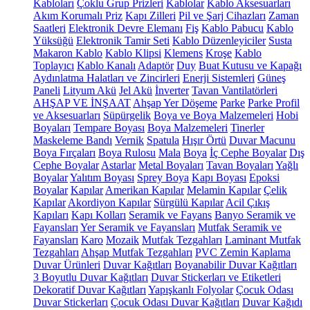
Kabloları
Çoklu Grup Prizleri
Kablolar
Kablo Aksesuarları
Akım Korumalı Priz
Kapı Zilleri
Pil ve Şarj Cihazları
Zaman
Saatleri
Elektronik Devre Elemanı
Fiş
Kablo Pabucu
Kablo
Yüksüğü
Elektronik Tamir Seti
Kablo Düzenleyiciler
Susta
Makaron Kablo
Kablo Klipsi
Klemens
Kroşe
Kablo
Toplayıcı
Kablo Kanalı
Adaptör
Duy
Buat Kutusu ve Kapağı
Aydınlatma Halatları ve Zincirleri
Enerji Sistemleri
Güneş
Paneli
Lityum Akü
Jel Akü
İnverter
Tavan Vantilatörleri
AHŞAP VE İNŞAAT
Ahşap Yer Döşeme
Parke
Parke Profil
ve Aksesuarları
Süpürgelik
Boya ve Boya Malzemeleri
Hobi
Boyaları
Tempare Boyası
Boya Malzemeleri
Tinerler
Maskeleme Bandı
Vernik
Spatula
Hışır Örtü
Duvar Macunu
Boya Fırçaları
Boya Rulosu
Mala
Boya
İç Cephe Boyalar
Dış
Cephe Boyalar
Astarlar
Metal Boyaları
Tavan Boyaları
Yağlı
Boyalar
Yalıtım Boyası
Sprey Boya
Kapı Boyası
Epoksi
Boyalar
Kapılar
Amerikan Kapılar
Melamin Kapılar
Çelik
Kapılar
Akordiyon Kapılar
Sürgülü Kapılar
Acil Çıkış
Kapıları
Kapı Kolları
Seramik ve Fayans
Banyo Seramik ve
Fayansları
Yer Seramik ve Fayansları
Mutfak Seramik ve
Fayansları
Karo
Mozaik
Mutfak Tezgahları
Laminant Mutfak
Tezgahları
Ahşap Mutfak Tezgahları
PVC Zemin Kaplama
Duvar Ürünleri
Duvar Kağıtları
Boyanabilir Duvar Kağıtları
3 Boyutlu Duvar Kağıtları
Duvar Stickerları ve Etiketleri
Dekoratif Duvar Kağıtları
Yapışkanlı Folyolar
Çocuk Odası
Duvar Stickerları
Çocuk Odası Duvar Kağıtları
Duvar Kağıdı