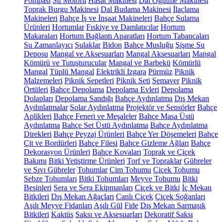
Pompası
Su Motoru
Hasat Makinesi
Dal Öğütme Makinesi
Toprak Burgu Makinesi
Dal Budama Makinesi
İlaçlama
Makineleri
Bahçe İş ve İnşaat Makineleri
Bahçe Sulama
Ürünleri
Hortumlar
Fıskiye ve Damlatıcılar
Hortum
Makaraları
Hortum Bağlantı Aparatları
Hortum Tabancaları
Su Zamanlayıcı
Sulaklar
Bidon
Bahçe Musluğu
Şişme Su
Deposu
Mangal ve Aksesuarları
Mangal Aksesuarları
Mangal
Kömürü ve Tutuşturucular
Mangal ve Barbekü
Kömürlü
Mangal
Tüplü Mangal
Elektrikli Izgara
Pürmüz
Piknik
Malzemeleri
Piknik Sepetleri
Piknik Seti
Semaver
Piknik
Örtüleri
Bahçe Depolama
Depolama Evleri
Depolama
Dolapları
Depolama Sandığı
Bahçe Aydınlatma
Dış Mekan
Aydınlatmalar
Solar Aydınlatma
Projektör ve Sensörler
Bahçe
Aplikleri
Bahçe Feneri ve Meşaleler
Bahçe Masa Üstü
Aydınlatma
Bahçe Set Üstü Aydınlatma
Bahçe Aydınlatma
Direkleri
Bahçe Peyzaj Ürünleri
Bahçe Yer Döşemeleri
Bahçe
Çit ve Bordürleri
Bahçe Filesi
Bahçe Gizleme Ağları
Bahçe
Dekorasyon Ürünleri
Bahçe Kovaları
Toprak ve Çiçek
Bakımı
Bitki Yetiştirme Ürünleri
Torf ve Topraklar
Gübreler
ve Sıvı Gübreler
Tohumlar
Çim Tohumu
Çiçek Tohumu
Sebze Tohumları
Bitki Tohumları
Meyve Tohumu
Bitki
Besinleri
Sera ve Sera Ekipmanları
Çiçek ve Bitki
İç Mekan
Bitkileri
Dış Mekan Ağaçları
Canlı Çiçek
Çiçek Soğanları
Aşılı Meyve Fidanları
Aşılı Gül
Fide
Dış Mekan Sarmaşık
Bitkileri
Kaktüs
Saksı ve Aksesuarları
Dekoratif Saksı