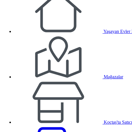
Yaşayan Evler
Mağazalar
Koçtaş'ta Satıc