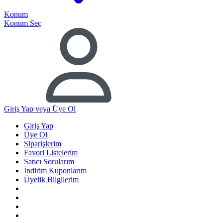
Konum
Konum Seç
Giriş Yap
veya Üye Ol
Giriş Yap
Üye Ol
Siparişlerim
Favori Listelerim
Satıcı Sorularım
İndirim Kuponlarım
Üyelik Bilgilerim