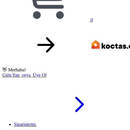
0
👋
Merhaba!
Giriş Yap veya Üye Ol
Siparişlerim