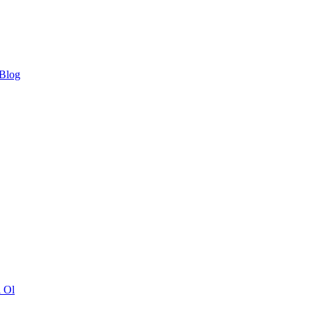
 Blog
ı Ol