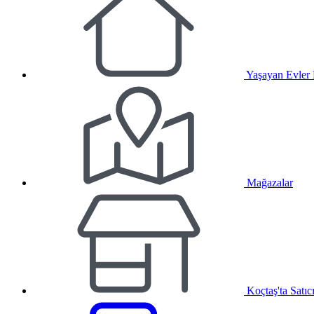
Yaşayan Evler
Mağazalar
Koçtaş'ta Satıc