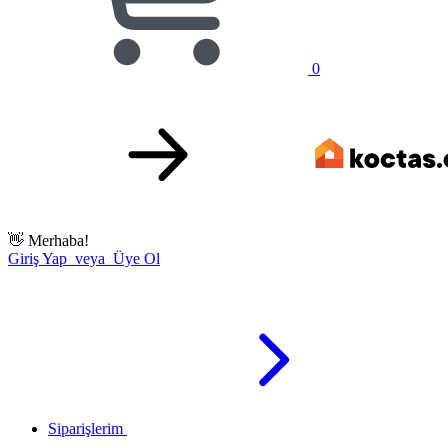
0
👋
Merhaba!
Giriş Yap veya Üye Ol
Siparişlerim