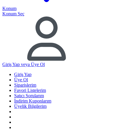
Konum
Konum Seç
Giriş Yap
veya Üye Ol
Giriş Yap
Üye Ol
Siparişlerim
Favori Listelerim
Satıcı Sorularım
İndirim Kuponlarım
Üyelik Bilgilerim