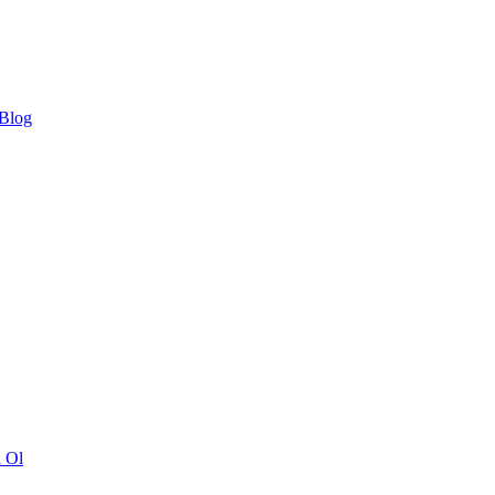
 Blog
ı Ol