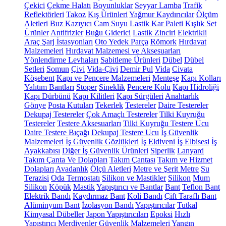
Çekici
Çekme Halatı
Boyunluklar
Seyyar Lamba
Trafik
Reflektörleri
Takoz
Kış Ürünleri
Yağmur Kaydırıcılar
Ölçüm
Aletleri
Buz Kazıyıcı
Cam Suyu
Lastik Kar Paleti
Kışlık Set
Ürünler
Antifrizler
Buğu Giderici
Lastik Zinciri
Elektrikli
Araç Şarj İstasyonları
Oto Yedek Parça
Römork
Hırdavat
Malzemeleri
Hırdavat Malzemesi ve Aksesuarları
Yönlendirme Levhaları
Sabitleme Ürünleri
Dübel
Dübel
Setleri
Somun
Çivi
Vida-Çivi
Demir Pul
Vida
Civata
Köşebent
Kapı ve Pencere Malzemeleri
Menteşe
Kapı Kolları
Yalıtım Bantları
Stoper
Sineklik
Pencere Kolu
Kapı Hidroliği
Kapı Dürbünü
Kapı Kilitleri
Kapı Sürgüleri
Anahtarlık
Gönye
Posta Kutuları
Tekerlek
Testereler
Daire Testereler
Dekupaj Testereler
Çok Amaçlı Testereler
Tilki Kuyruğu
Testereler
Testere Aksesuarları
Tilki Kuyruğu Testere Ucu
Daire Testere Bıçağı
Dekupaj Testere Ucu
İş Güvenlik
Malzemeleri
İş Güvenlik Gözlükleri
İş Eldiveni
İş Elbisesi
İş
Ayakkabısı
Diğer İş Güvenlik Ürünleri
Siperlik
Lanyard
Takım Çanta Ve Dolapları
Takım Çantası
Takım ve Hizmet
Dolapları
Avadanlık
Ölçü Aletleri
Metre ve Şerit Metre
Su
Terazisi
Oda Termostatı
Silikon ve Mastikler
Silikon
Mum
Silikon
Köpük
Mastik
Yapıştırıcı ve Bantlar
Bant
Teflon Bant
Elektrik Bandı
Kaydırmaz Bant
Koli Bandı
Çift Taraflı Bant
Alüminyum Bant
İzolasyon Bandı
Yapıştırıcılar
Tutkal
Kimyasal Dübeller
Japon Yapıştırıcıları
Epoksi
Hızlı
Yapıştırıcı
Merdivenler
Güvenlik Malzemeleri
Yangın