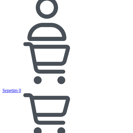
Sepetim
0