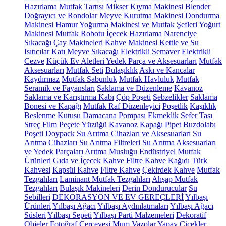
Hazırlama
Mutfak Tartısı
Mikser
Kıyma Makinesi
Blender
Doğrayıcı ve Rondolar
Meyve Kurutma Makinesi
Dondurma
Makinesi
Hamur Yoğurma Makinesi ve Mutfak Şefleri
Yoğurt
Makinesi
Mutfak Robotu
İçecek Hazırlama
Narenciye
Sıkacağı
Çay Makineleri
Kahve Makinesi
Kettle ve Su
Isıtıcılar
Katı Meyve Sıkacağı
Elektrikli Semaver
Elektrikli
Cezve
Küçük Ev Aletleri Yedek Parça ve Aksesuarları
Mutfak
Aksesuarları
Mutfak Seti
Bulaşıklık
Askı ve Kancalar
Kaydırmaz
Mutfak Sabunluk
Mutfak Havluluk
Mutfak
Seramik ve Fayansları
Saklama ve Düzenleme
Kavanoz
Saklama ve Karıştırma Kabı
Çöp Poşeti
Sebzelikler
Saklama
Bonesi ve Kapağı
Mutfak Raf Düzenleyici
Poşetlik
Kaşıklık
Beslenme Kutusu
Damacana Pompası
Ekmeklik
Sefer Tası
Streç Film
Peçete Yüzüğü
Kavanoz Kapağı
Pipet
Buzdolabı
Poşeti
Doypack
Su Arıtma Cihazları ve Aksesuarları
Su
Arıtma Cihazları
Su Arıtma Filtreleri
Su Arıtma Aksesuarları
ve Yedek Parçaları
Arıtma Musluğu
Endüstriyel Mutfak
Ürünleri
Gıda ve İçecek
Kahve
Filtre Kahve Kağıdı
Türk
Kahvesi
Kapsül Kahve
Filtre Kahve
Çekirdek Kahve
Mutfak
Tezgahları
Laminant Mutfak Tezgahları
Ahşap Mutfak
Tezgahları
Bulaşık Makineleri
Derin Dondurucular
Su
Sebilleri
DEKORASYON VE EV GEREÇLERİ
Yılbaşı
Ürünleri
Yılbaşı Ağacı
Yılbaşı Aydınlatmaları
Yılbaşı Ağacı
Süsleri
Yılbaşı Sepeti
Yılbaşı Parti Malzemeleri
Dekoratif
Objeler
Fotoğraf Çerçevesi
Mum
Vazolar
Yapay Çiçekler