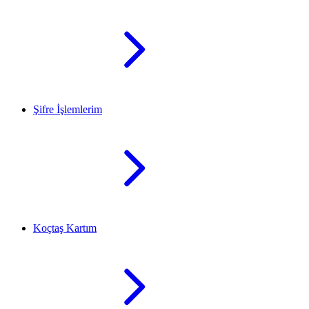
Şifre İşlemlerim
Koçtaş Kartım