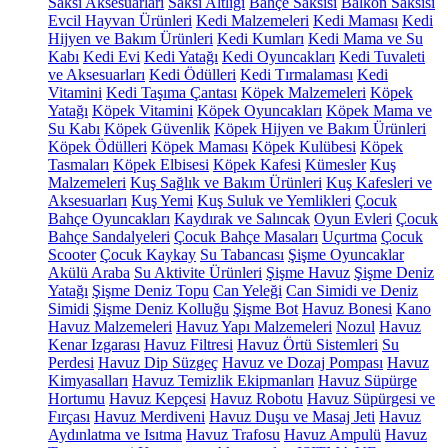
Saksı Aksesuarları
Saksı Altlığı
Bahçe Saksısı
Balkon Saksısı
Evcil Hayvan Ürünleri
Kedi Malzemeleri
Kedi Maması
Kedi
Hijyen ve Bakım Ürünleri
Kedi Kumları
Kedi Mama ve Su
Kabı
Kedi Evi
Kedi Yatağı
Kedi Oyuncakları
Kedi Tuvaleti
ve Aksesuarları
Kedi Ödülleri
Kedi Tırmalaması
Kedi
Vitamini
Kedi Taşıma Çantası
Köpek Malzemeleri
Köpek
Yatağı
Köpek Vitamini
Köpek Oyuncakları
Köpek Mama ve
Su Kabı
Köpek Güvenlik
Köpek Hijyen ve Bakım Ürünleri
Köpek Ödülleri
Köpek Maması
Köpek Kulübesi
Köpek
Tasmaları
Köpek Elbisesi
Köpek Kafesi
Kümesler
Kuş
Malzemeleri
Kuş Sağlık ve Bakım Ürünleri
Kuş Kafesleri ve
Aksesuarları
Kuş Yemi
Kuş Suluk ve Yemlikleri
Çocuk
Bahçe Oyuncakları
Kaydırak ve Salıncak
Oyun Evleri
Çocuk
Bahçe Sandalyeleri
Çocuk Bahçe Masaları
Uçurtma
Çocuk
Scooter
Çocuk Kaykay
Su Tabancası
Şişme Oyuncaklar
Akülü Araba
Su Aktivite Ürünleri
Şişme Havuz
Şişme Deniz
Yatağı
Şişme Deniz Topu
Can Yeleği
Can Simidi ve Deniz
Simidi
Şişme Deniz Kolluğu
Şişme Bot
Havuz Bonesi
Kano
Havuz Malzemeleri
Havuz Yapı Malzemeleri
Nozul
Havuz
Kenar Izgarası
Havuz Filtresi
Havuz Örtü Sistemleri
Su
Perdesi
Havuz Dip Süzgeç
Havuz ve Dozaj Pompası
Havuz
Kimyasalları
Havuz Temizlik Ekipmanları
Havuz Süpürge
Hortumu
Havuz Kepçesi
Havuz Robotu
Havuz Süpürgesi ve
Fırçası
Havuz Merdiveni
Havuz Duşu ve Masaj Jeti
Havuz
Aydınlatma ve Isıtma
Havuz Trafosu
Havuz Ampulü
Havuz