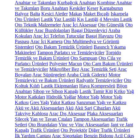
Anahtar ve Takımları
Kurbağcık Anahtarı
Kombine Anahtar
ve Takımları
Boru Anahtarı
Keskiler
Keser
Kargaburun
Balyoz
Balta
Kesici Aletler
Makas
Maket Bıçağı
Iskarpela
Oto Ürünleri
Lastik
Yaz Lastiği
Kış Lastiği
4 Mevsim Lastik
Oto Teknik Malzemeler
Araç İçi Aksesuar
Oto Güneşlik
Oto
Küllükler
Araç Buzdolapları
Bagaj Düzenleyici
Araba
Kokuları
Araç İçi Telefon Tutucular
Bagaj Havuzu
Oto
Paspası
Araç İçi Kamera
Oto Multimedya ve Görüntü
Sistemleri
Oto Bakım Temizlik Ürünleri
Basınçlı Yıkama
Makineleri
Tampon Parlatıcı ve Temizleyiciler
Torpido
Temizlik ve Bakım Ürünleri
Oto Şampuan
Oto Cila ve
Parlatıcı Ürünleri
Polyester Macun
Oto Cam Bakım Ürünleri
ve Temizleyiciler
Mikrofiber Bez
Araç Temizlik Seti
Araç
Boyaları
Araç Süpürgeleri
Araba Çizik Giderici
Motor
Temizleyici ve Bakım Ürünleri
Radyatör Temizleyiciler
Oto
Koltuk Kılıfı
Lastik Ekipmanları
Hava Kompresörü
Bijon
Anahtarı
Sibop ve Sibop Kapağı
Lastik Tamir Kiti
Kriko
Yağ
Motor Katkıları
Hidrolik Yağlar
Motor Yağı
Motor Yağı
Katkısı
Gres Yağı
Yakıt Katkısı
Şanzıman Yağı ve Katkısı
Akü ve Akü Aksesuarları
Akü
Akü Şarj Cihazları
Akü
Takviye Kablosu
Araç Dış Aksesuar
Plaka Aksesuarları
Silecek
Yan ve Tavan Çıtaları
Tampon Aksesuarları
Trafik
Setleri
Oto Brandaları
Vinç ve Vinç Aksesuarları
Jant ve Jant
Kapağı
Trafik Ürünleri
Oto Projektör
Diğer Trafik Ürünleri
İlk Yardım Çantası
Araç Sigortaları
Benzin Bidonu
Acil Çıkış