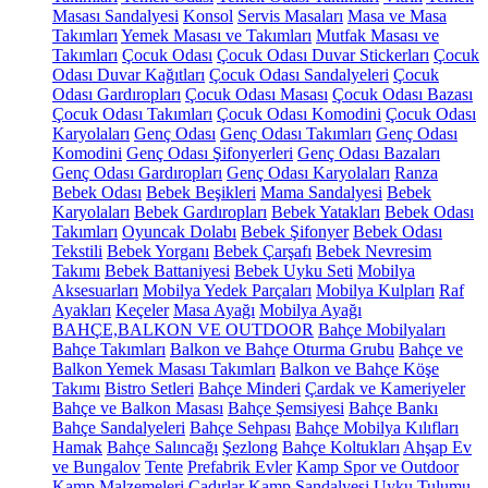
Masası Sandalyesi
Konsol
Servis Masaları
Masa ve Masa
Takımları
Yemek Masası ve Takımları
Mutfak Masası ve
Takımları
Çocuk Odası
Çocuk Odası Duvar Stickerları
Çocuk
Odası Duvar Kağıtları
Çocuk Odası Sandalyeleri
Çocuk
Odası Gardıropları
Çocuk Odası Masası
Çocuk Odası Bazası
Çocuk Odası Takımları
Çocuk Odası Komodini
Çocuk Odası
Karyolaları
Genç Odası
Genç Odası Takımları
Genç Odası
Komodini
Genç Odası Şifonyerleri
Genç Odası Bazaları
Genç Odası Gardıropları
Genç Odası Karyolaları
Ranza
Bebek Odası
Bebek Beşikleri
Mama Sandalyesi
Bebek
Karyolaları
Bebek Gardıropları
Bebek Yatakları
Bebek Odası
Takımları
Oyuncak Dolabı
Bebek Şifonyer
Bebek Odası
Tekstili
Bebek Yorganı
Bebek Çarşafı
Bebek Nevresim
Takımı
Bebek Battaniyesi
Bebek Uyku Seti
Mobilya
Aksesuarları
Mobilya Yedek Parçaları
Mobilya Kulpları
Raf
Ayakları
Keçeler
Masa Ayağı
Mobilya Ayağı
BAHÇE,BALKON VE OUTDOOR
Bahçe Mobilyaları
Bahçe Takımları
Balkon ve Bahçe Oturma Grubu
Bahçe ve
Balkon Yemek Masası Takımları
Balkon ve Bahçe Köşe
Takımı
Bistro Setleri
Bahçe Minderi
Çardak ve Kameriyeler
Bahçe ve Balkon Masası
Bahçe Şemsiyesi
Bahçe Bankı
Bahçe Sandalyeleri
Bahçe Sehpası
Bahçe Mobilya Kılıfları
Hamak
Bahçe Salıncağı
Şezlong
Bahçe Koltukları
Ahşap Ev
ve Bungalov
Tente
Prefabrik Evler
Kamp Spor ve Outdoor
Kamp Malzemeleri
Çadırlar
Kamp Sandalyesi
Uyku Tulumu