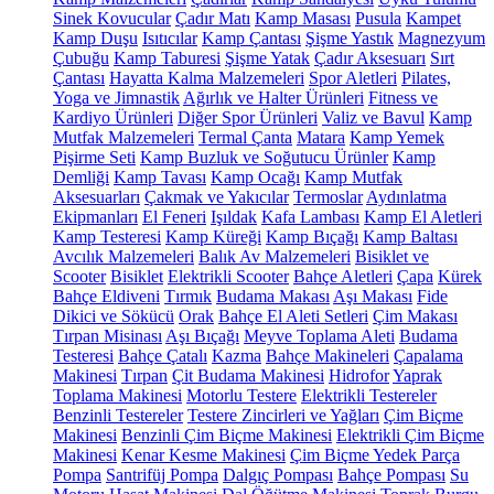
Sinek Kovucular
Çadır Matı
Kamp Masası
Pusula
Kampet
Kamp Duşu
Isıtıcılar
Kamp Çantası
Şişme Yastık
Magnezyum
Çubuğu
Kamp Taburesi
Şişme Yatak
Çadır Aksesuarı
Sırt
Çantası
Hayatta Kalma Malzemeleri
Spor Aletleri
Pilates,
Yoga ve Jimnastik
Ağırlık ve Halter Ürünleri
Fitness ve
Kardiyo Ürünleri
Diğer Spor Ürünleri
Valiz ve Bavul
Kamp
Mutfak Malzemeleri
Termal Çanta
Matara
Kamp Yemek
Pişirme Seti
Kamp Buzluk ve Soğutucu Ürünler
Kamp
Demliği
Kamp Tavası
Kamp Ocağı
Kamp Mutfak
Aksesuarları
Çakmak ve Yakıcılar
Termoslar
Aydınlatma
Ekipmanları
El Feneri
Işıldak
Kafa Lambası
Kamp El Aletleri
Kamp Testeresi
Kamp Küreği
Kamp Bıçağı
Kamp Baltası
Avcılık Malzemeleri
Balık Av Malzemeleri
Bisiklet ve
Scooter
Bisiklet
Elektrikli Scooter
Bahçe Aletleri
Çapa
Kürek
Bahçe Eldiveni
Tırmık
Budama Makası
Aşı Makası
Fide
Dikici ve Sökücü
Orak
Bahçe El Aleti Setleri
Çim Makası
Tırpan Misinası
Aşı Bıçağı
Meyve Toplama Aleti
Budama
Testeresi
Bahçe Çatalı
Kazma
Bahçe Makineleri
Çapalama
Makinesi
Tırpan
Çit Budama Makinesi
Hidrofor
Yaprak
Toplama Makinesi
Motorlu Testere
Elektrikli Testereler
Benzinli Testereler
Testere Zincirleri ve Yağları
Çim Biçme
Makinesi
Benzinli Çim Biçme Makinesi
Elektrikli Çim Biçme
Makinesi
Kenar Kesme Makinesi
Çim Biçme Yedek Parça
Pompa
Santrifüj Pompa
Dalgıç Pompası
Bahçe Pompası
Su