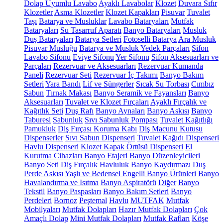
Dolap Uyumlu Lavabo
Ayaklı Lavabolar
Klozet
Duvara Sıfır
Klozetler
Asma Klozetler
Klozet Kapakları
Pisuvar
Tuvalet
Taşı
Batarya ve Musluklar
Lavabo Bataryaları
Mutfak
Bataryaları
Su Tasarruf Aparatı
Banyo Bataryaları
Musluk
Duş Bataryaları
Batarya Setleri
Fotoselli Batarya
Ara Musluk
Pisuvar Musluğu
Batarya ve Musluk Yedek Parçaları
Sifon
Lavabo Sifonu
Eviye Sifonu
Yer Sifonu
Sifon Aksesuarları ve
Parçaları
Rezervuar ve Aksesuarları
Rezervuar Kumanda
Paneli
Rezervuar Seti
Rezervuar İç Takımı
Banyo Bakım
Setleri
Yara Bandı
Lif ve Süngerler
Sıcak Su Torbası
Cımbız
Sabun
Tırnak Makası
Banyo Seramik ve Fayansları
Banyo
Aksesuarları
Tuvalet ve Klozet Fırçaları
Ayaklı Fırçalık ve
Kağıtlık Seti
Duş Rafı
Banyo Aynaları
Banyo Askısı
Banyo
Taburesi
Sabunluk
Sıvı Sabunluk Pompası
Tuvalet Kağıtlığı
Pamukluk
Diş Fırçası Koruma Kabı
Diş Macunu Kutusu
Dispenserler
Sıvı Sabun Dispenseri
Tuvalet Kağıdı Dispenseri
Havlu Dispenseri
Klozet Kapak Örtüsü Dispenseri
El
Kurutma Cihazları
Banyo Etajeri
Banyo Düzenleyicileri
Banyo Seti
Diş Fırçalık
Havluluk
Banyo Kaydırmazı
Duş
Perde Askısı
Yaşlı ve Bedensel Engelli Banyo Ürünleri
Banyo
Havalandırma ve Isıtma
Banyo Aspiratörü
Diğer
Banyo
Tekstil
Banyo Paspasları
Banyo Bakım Setleri
Banyo
Perdeleri
Bornoz
Peştemal
Havlu
MUTFAK
Mutfak
Mobilyaları
Mutfak Dolapları
Hazır Mutfak Dolapları
Çok
Amaçlı Dolap
Mini Mutfak Dolapları
Mutfak Rafları
Köşe