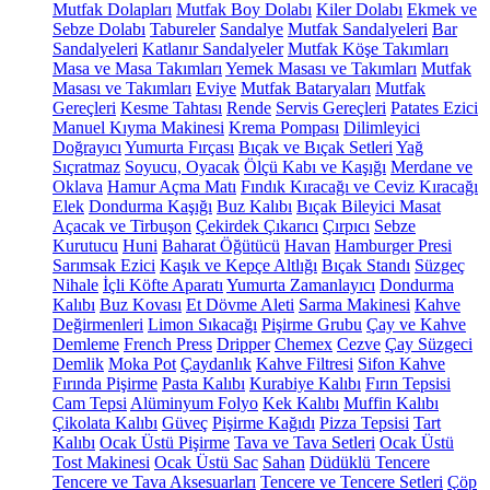
Mutfak Dolapları
Mutfak Boy Dolabı
Kiler Dolabı
Ekmek ve
Sebze Dolabı
Tabureler
Sandalye
Mutfak Sandalyeleri
Bar
Sandalyeleri
Katlanır Sandalyeler
Mutfak Köşe Takımları
Masa ve Masa Takımları
Yemek Masası ve Takımları
Mutfak
Masası ve Takımları
Eviye
Mutfak Bataryaları
Mutfak
Gereçleri
Kesme Tahtası
Rende
Servis Gereçleri
Patates Ezici
Manuel Kıyma Makinesi
Krema Pompası
Dilimleyici
Doğrayıcı
Yumurta Fırçası
Bıçak ve Bıçak Setleri
Yağ
Sıçratmaz
Soyucu, Oyacak
Ölçü Kabı ve Kaşığı
Merdane ve
Oklava
Hamur Açma Matı
Fındık Kıracağı ve Ceviz Kıracağı
Elek
Dondurma Kaşığı
Buz Kalıbı
Bıçak Bileyici Masat
Açacak ve Tirbuşon
Çekirdek Çıkarıcı
Çırpıcı
Sebze
Kurutucu
Huni
Baharat Öğütücü
Havan
Hamburger Presi
Sarımsak Ezici
Kaşık ve Kepçe Altlığı
Bıçak Standı
Süzgeç
Nihale
İçli Köfte Aparatı
Yumurta Zamanlayıcı
Dondurma
Kalıbı
Buz Kovası
Et Dövme Aleti
Sarma Makinesi
Kahve
Değirmenleri
Limon Sıkacağı
Pişirme Grubu
Çay ve Kahve
Demleme
French Press
Dripper
Chemex
Cezve
Çay Süzgeci
Demlik
Moka Pot
Çaydanlık
Kahve Filtresi
Sifon Kahve
Fırında Pişirme
Pasta Kalıbı
Kurabiye Kalıbı
Fırın Tepsisi
Cam Tepsi
Alüminyum Folyo
Kek Kalıbı
Muffin Kalıbı
Çikolata Kalıbı
Güveç
Pişirme Kağıdı
Pizza Tepsisi
Tart
Kalıbı
Ocak Üstü Pişirme
Tava ve Tava Setleri
Ocak Üstü
Tost Makinesi
Ocak Üstü Sac
Sahan
Düdüklü Tencere
Tencere ve Tava Aksesuarları
Tencere ve Tencere Setleri
Çöp