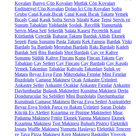
Kovaları
Banyo Çöp Kovaları
Mutfak Çöp Kovaları
Endüstriyel Çöp Kovaları
Dolap İçi Çöp Kovaları
Sofra
Grubu
Çatal,Kaşık,Bıçak
Çatal Kaşık Bıçak Takımı
Yemek
Bıçağı
Çatal
Kaşık
Sofra Servis
Sürahi
Kase
Tepsi
Servis ve
Sunum Tabakları
Yağdanlık
Sosluk, Reçellik
Yumurtalık
Servis Maşa Seti
Şekerlik
Salata Kasesi
Peçetelik
Karaf
Kürdanlık
Çerezlik
Baharat Takımı
Bardak Altlığı
Ekmek
Sepeti
Pasta Sunumu
Pasta Takımı
Kek Fanusu
Bardak
Viski
Bardağı
Su Bardağı
Meşrubat Bardağı
Rakı Bardağı
Kadeh
Bardak Seti
Bira Bardağı
Shot Bardağı
Çay ve Kahve
Sunumu
Sütlük
Kahve Fincanı
Kupa
Fincan Takımı
Çay
Tabakları
Çay Setleri
Çay Fincanı
Çay Bardağı
Çay Kaşığı
Yemek Takımları
Tabaklar
Kahvaltı Takımları
Suluk ve
Matara
Beyaz Eşya
Fırın
Mikrodalga Fırınlar
Mini Fırınlar
Buzdolabı
Çamaşır Makinesi
Ocak
Ankastre Ürünleri
Ankastre Setler
Ankastre Ocaklar
Ankastre Fırınlar
Ankastre
Davlumbazlar
Bulaşık Makineleri
Kurutma Makinesi
Derin
Dondurucular
Su Sebilleri
Mini Buzdolabı
Davlumbazlar
Kurutmalı Çamaşır Makinesi
Beyaz Eşya Setleri
Aspiratörler
Beyaz Eşya Yedek Parça ve Bakım Ürünleri
Şarap Dolabı
Küçük Ev Aletleri
Kızartma ve Pişirme Makineleri
Mısır
Patlatma Makinesi
Fritöz
Ekmek Yapma Makinesi
Ekmek
Kızartma Makinesi
Tost Makinesi
Buharlı Pişirici
Elektrikli
Izgara
Waffle Makinesi
Yumurta Haşlayıcı
Elektrikli Tencere
ve Tava
Pizza Makinesi
Krep Makinesi
Basküller
Yiyecek