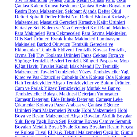
Sıvı Yapıştırıcılar
Tebeşir
Suluk
Resim Çantası
Pano
Okul
Çantası
Kalem Kutusu
Beslenme Çantası
Resim Boyaları ve
Resim Boya Malzemeleri
Selobant
Ajanda
Defter
Okul
Defteri
Spiralli Defter
Fihrist
Not Defteri
Bloknot
Kırtasiye
Malzemeleri
Masaüstü Gereçleri
Kırtasiye Kağıt Ürünleri
Kırtasiye Seti
Kalem ve Yazı Gereçleri
Koli Bandı Makinesi
Para Makineleri
Para Çekmeceleri
Para Sayma Makineleri
Ofis Sarf Ürünleri
Evrak İmha Makineleri
Laminasyon
Makineleri
Barkod Okuyucu
Temizlik Gereçleri ve
Ekipmanları
Temizlik Eldiveni
Temizlik Kovası
Temizlik,
Ovma Teli
Tüy Toplama Ürünleri
Faraş
Çekpas
Fırça ve
Süpürge
Temizlik Bezleri
Temizlik Süngeri
Paspas ve Mop
Kâğıt Havlu
Tuvalet Kağıdı
Islak Mendil
Ev Temizlik
Malzemeleri
Tuvalet Temizleyici
Yüzey Temizleyiciler
Yağ,
Kireç ve Pas Çözücüler
Çubuklu Oda Kokusu
Oda Kokusu
Halı Temizleyiciler
Ahşap Temizleyiciler ve Bakım Ürünleri
Cam ve Parlak Yüzey Temizleyiciler
Mutfak ve Banyo
Temizleyiciler
Bulaşık Makinesi Deterjanı
Yumuşatıcı
Çamaşır Deterjanı
Elde Bulaşık Deterjanı
Çamaşır Leke
Çıkarıcılar
Kolonya
Pazar Arabası ve Çantası
Eğlence
Ürünleri
Parti Malzemeleri
Puzzle
Hobi Malzemeleri
Hobi
Boya ve Resim Malzemeleri
Ahşap Boyaları
Akrilik Boyalar
Sulu Boya
Yağlı Boya Seti
Eskitme Boyası
Cam ve Seramik
Boyaları
Metalik Boya
Şövale
Kumaş Boyaları
Resim Fırçası
ve Rulosu
Tuval
El İşi & Tekstil Malzemeleri
Örgü İpi
Güpür