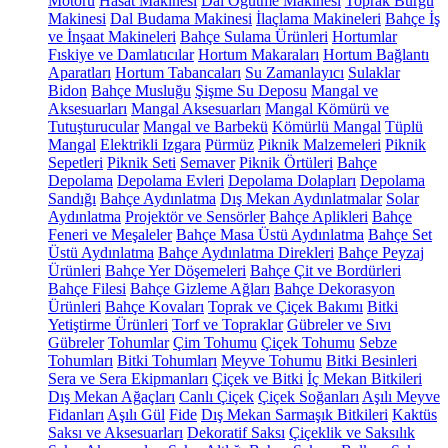
Motoru
Hasat Makinesi
Dal Öğütme Makinesi
Toprak Burgu
Makinesi
Dal Budama Makinesi
İlaçlama Makineleri
Bahçe İş
ve İnşaat Makineleri
Bahçe Sulama Ürünleri
Hortumlar
Fıskiye ve Damlatıcılar
Hortum Makaraları
Hortum Bağlantı
Aparatları
Hortum Tabancaları
Su Zamanlayıcı
Sulaklar
Bidon
Bahçe Musluğu
Şişme Su Deposu
Mangal ve
Aksesuarları
Mangal Aksesuarları
Mangal Kömürü ve
Tutuşturucular
Mangal ve Barbekü
Kömürlü Mangal
Tüplü
Mangal
Elektrikli Izgara
Pürmüz
Piknik Malzemeleri
Piknik
Sepetleri
Piknik Seti
Semaver
Piknik Örtüleri
Bahçe
Depolama
Depolama Evleri
Depolama Dolapları
Depolama
Sandığı
Bahçe Aydınlatma
Dış Mekan Aydınlatmalar
Solar
Aydınlatma
Projektör ve Sensörler
Bahçe Aplikleri
Bahçe
Feneri ve Meşaleler
Bahçe Masa Üstü Aydınlatma
Bahçe Set
Üstü Aydınlatma
Bahçe Aydınlatma Direkleri
Bahçe Peyzaj
Ürünleri
Bahçe Yer Döşemeleri
Bahçe Çit ve Bordürleri
Bahçe Filesi
Bahçe Gizleme Ağları
Bahçe Dekorasyon
Ürünleri
Bahçe Kovaları
Toprak ve Çiçek Bakımı
Bitki
Yetiştirme Ürünleri
Torf ve Topraklar
Gübreler ve Sıvı
Gübreler
Tohumlar
Çim Tohumu
Çiçek Tohumu
Sebze
Tohumları
Bitki Tohumları
Meyve Tohumu
Bitki Besinleri
Sera ve Sera Ekipmanları
Çiçek ve Bitki
İç Mekan Bitkileri
Dış Mekan Ağaçları
Canlı Çiçek
Çiçek Soğanları
Aşılı Meyve
Fidanları
Aşılı Gül
Fide
Dış Mekan Sarmaşık Bitkileri
Kaktüs
Saksı ve Aksesuarları
Dekoratif Saksı
Çiçeklik ve Saksılık