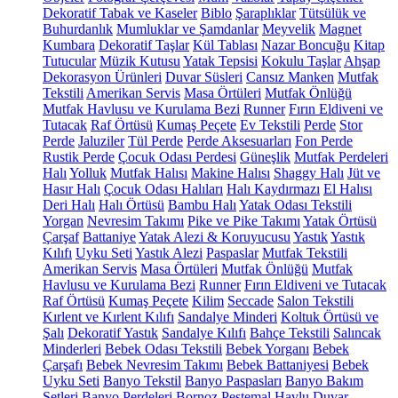
Dekoratif Tabak ve Kaseler
Biblo
Şaraplıklar
Tütsülük ve
Buhurdanlık
Mumluklar ve Şamdanlar
Meyvelik
Magnet
Kumbara
Dekoratif Taşlar
Kül Tablası
Nazar Boncuğu
Kitap
Tutucular
Müzik Kutusu
Yatak Tepsisi
Kokulu Taşlar
Ahşap
Dekorasyon Ürünleri
Duvar Süsleri
Cansız Manken
Mutfak
Tekstili
Amerikan Servis
Masa Örtüleri
Mutfak Önlüğü
Mutfak Havlusu ve Kurulama Bezi
Runner
Fırın Eldiveni ve
Tutacak
Raf Örtüsü
Kumaş Peçete
Ev Tekstili
Perde
Stor
Perde
Jaluziler
Tül Perde
Perde Aksesuarları
Fon Perde
Rustik Perde
Çocuk Odası Perdesi
Güneşlik
Mutfak Perdeleri
Halı
Yolluk
Mutfak Halısı
Makine Halısı
Shaggy Halı
Jüt ve
Hasır Halı
Çocuk Odası Halıları
Halı Kaydırmazı
El Halısı
Deri Halı
Halı Örtüsü
Bambu Halı
Yatak Odası Tekstili
Yorgan
Nevresim Takımı
Pike ve Pike Takımı
Yatak Örtüsü
Çarşaf
Battaniye
Yatak Alezi & Koruyucusu
Yastık
Yastık
Kılıfı
Uyku Seti
Yastık Alezi
Paspaslar
Mutfak Tekstili
Amerikan Servis
Masa Örtüleri
Mutfak Önlüğü
Mutfak
Havlusu ve Kurulama Bezi
Runner
Fırın Eldiveni ve Tutacak
Raf Örtüsü
Kumaş Peçete
Kilim
Seccade
Salon Tekstili
Kırlent ve Kırlent Kılıfı
Sandalye Minderi
Koltuk Örtüsü ve
Şalı
Dekoratif Yastık
Sandalye Kılıfı
Bahçe Tekstili
Salıncak
Minderleri
Bebek Odası Tekstili
Bebek Yorganı
Bebek
Çarşafı
Bebek Nevresim Takımı
Bebek Battaniyesi
Bebek
Uyku Seti
Banyo Tekstil
Banyo Paspasları
Banyo Bakım
Setleri
Banyo Perdeleri
Bornoz
Peştemal
Havlu
Duvar