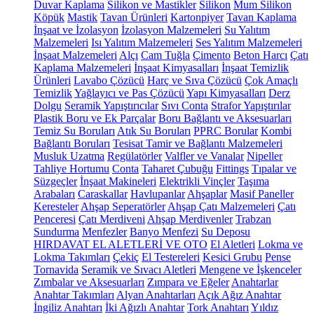
Duvar Kaplama
Silikon ve Mastikler
Silikon
Mum Silikon
Köpük
Mastik
Tavan Ürünleri
Kartonpiyer
Tavan Kaplama
İnşaat ve İzolasyon
İzolasyon Malzemeleri
Su Yalıtım
Malzemeleri
Isı Yalıtım Malzemeleri
Ses Yalıtım Malzemeleri
İnşaat Malzemeleri
Alçı
Cam Tuğla
Çimento
Beton Harcı
Çatı
Kaplama Malzemeleri
İnşaat Kimyasalları
İnşaat Temizlik
Ürünleri
Lavabo Çözücü
Harç ve Sıva Çözücü
Çok Amaçlı
Temizlik
Yağlayıcı ve Pas Çözücü
Yapı Kimyasalları
Derz
Dolgu
Seramik Yapıştırıcılar
Sıvı Conta
Strafor Yapıştırılar
Plastik Boru ve Ek Parçalar
Boru Bağlantı ve Aksesuarları
Temiz Su Boruları
Atık Su Boruları
PPRC Borular
Kombi
Bağlantı Boruları
Tesisat Tamir ve Bağlantı Malzemeleri
Musluk Uzatma
Regülatörler
Valfler ve Vanalar
Nipeller
Tahliye Hortumu
Conta
Taharet Çubuğu
Fittings
Tıpalar ve
Süzgeçler
İnşaat Makineleri
Elektrikli Vinçler
Taşıma
Arabaları
Caraskallar
Havlupanlar
Ahşaplar
Masif Paneller
Keresteler
Ahşap Seperatörler
Ahşap Çatı Malzemeleri
Çatı
Penceresi
Çatı Merdiveni
Ahşap Merdivenler
Trabzan
Sundurma
Menfezler
Banyo Menfezi
Su Deposu
HIRDAVAT EL ALETLERİ VE OTO
El Aletleri
Lokma ve
Lokma Takımları
Çekiç
El Testereleri
Kesici Grubu
Pense
Tornavida
Seramik ve Sıvacı Aletleri
Mengene ve İşkenceler
Zımbalar ve Aksesuarları
Zımpara ve Eğeler
Anahtarlar
Anahtar Takımları
Alyan Anahtarları
Açık Ağız Anahtar
İngiliz Anahtarı
İki Ağızlı Anahtar
Tork Anahtarı
Yıldız