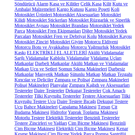
Söndürücü
Alarm
Kasa ve Kilitler
Çelik Kasa
Kilit
Kutu ve
Ambalaj Malzemeleri
Kargo Kutusu
Kargo Poşeti
Koli
Motosiklet Ürünleri
Motorsiklet Aksesuarları
Motosiklet
Kilidi
Motosiklet Stickerları
Motosiklet Rüzgarlık ve Siperlik
Motosiklet Aynası
Motosiklet Brandası
Motorsiklet Yedek
Parça
Motosiklet Fren Ekipmanları
Diğer Motosiklet Yedek
Parçaları
Motosiklet Fren ve Debriyaj Kolu
Motosiklet Kayışı
Motosiklet Zinciri
Motosiklet Giyim
Motorcu Eldiveni
Motorcu Botu ve Ayakkabısı
Motorcu Yağmurluk
Motosiklet
Kaskı
ELEKTRİKLİ EL ALETLERİ
Akülü Vidalamalar
Şarjlı Vidalamalar
Kablolu Vidalamalar
Vidalama Uçları
Matkaplar
Darbeli Matkaplar
Akülü Matkap ve Vidalamalar
Matkap Ucu ve Setleri
Somun Sıkma Makineleri
Darbesiz
Matkaplar
Manyetik Matkap
Sütunlu Matkap
Matkap Tezgahı
Kırıcılar ve Deliciler
Zımpara ve Polisaj
Zımpara Makineleri
Polisaj Makineleri
Planyalar
Zımpara Kağıdı ve Aksesuarları
Testereler
Daire Testereler
Dekupaj Testereler
Çok Amaçlı
Testereler
Tilki Kuyruğu Testereler
Testere Aksesuarları
Tilki
Kuyruğu Testere Ucu
Daire Testere Bıçağı
Dekupaj Testere
Ucu
Bahçe Makineleri
Çapalama Makinesi
Tırpan
Çit
Budama Makinesi
Hidrofor
Yaprak Toplama Makinesi
Motorlu Testere
Elektrikli Testereler
Benzinli Testereler
Testere Zincirleri ve Yağları
Çim Biçme Makinesi
Benzinli
Çim Biçme Makinesi
Elektrikli Çim Biçme Makinesi
Kenar
Kesme Makinesi
Çim Biçme Yedek Parça
Pompa
Santrifüj