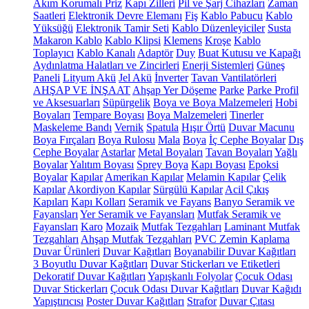
Akım Korumalı Priz
Kapı Zilleri
Pil ve Şarj Cihazları
Zaman
Saatleri
Elektronik Devre Elemanı
Fiş
Kablo Pabucu
Kablo
Yüksüğü
Elektronik Tamir Seti
Kablo Düzenleyiciler
Susta
Makaron Kablo
Kablo Klipsi
Klemens
Kroşe
Kablo
Toplayıcı
Kablo Kanalı
Adaptör
Duy
Buat Kutusu ve Kapağı
Aydınlatma Halatları ve Zincirleri
Enerji Sistemleri
Güneş
Paneli
Lityum Akü
Jel Akü
İnverter
Tavan Vantilatörleri
AHŞAP VE İNŞAAT
Ahşap Yer Döşeme
Parke
Parke Profil
ve Aksesuarları
Süpürgelik
Boya ve Boya Malzemeleri
Hobi
Boyaları
Tempare Boyası
Boya Malzemeleri
Tinerler
Maskeleme Bandı
Vernik
Spatula
Hışır Örtü
Duvar Macunu
Boya Fırçaları
Boya Rulosu
Mala
Boya
İç Cephe Boyalar
Dış
Cephe Boyalar
Astarlar
Metal Boyaları
Tavan Boyaları
Yağlı
Boyalar
Yalıtım Boyası
Sprey Boya
Kapı Boyası
Epoksi
Boyalar
Kapılar
Amerikan Kapılar
Melamin Kapılar
Çelik
Kapılar
Akordiyon Kapılar
Sürgülü Kapılar
Acil Çıkış
Kapıları
Kapı Kolları
Seramik ve Fayans
Banyo Seramik ve
Fayansları
Yer Seramik ve Fayansları
Mutfak Seramik ve
Fayansları
Karo
Mozaik
Mutfak Tezgahları
Laminant Mutfak
Tezgahları
Ahşap Mutfak Tezgahları
PVC Zemin Kaplama
Duvar Ürünleri
Duvar Kağıtları
Boyanabilir Duvar Kağıtları
3 Boyutlu Duvar Kağıtları
Duvar Stickerları ve Etiketleri
Dekoratif Duvar Kağıtları
Yapışkanlı Folyolar
Çocuk Odası
Duvar Stickerları
Çocuk Odası Duvar Kağıtları
Duvar Kağıdı
Yapıştırıcısı
Poster Duvar Kağıtları
Strafor
Duvar Çıtası