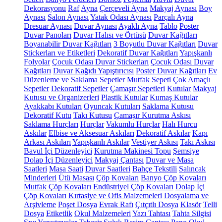
Dekorasyonu
Raf
Ayna
Çerçeveli Ayna
Makyaj Aynası
Boy
Aynası
Salon Aynası
Yatak Odası Aynası
Parçalı Ayna
Dresuar Aynası
Duvar Aynası
Ayaklı Ayna
Tablo
Poster
Duvar Panoları
Duvar Halısı ve Örtüsü
Duvar Kağıtları
Boyanabilir Duvar Kağıtları
3 Boyutlu Duvar Kağıtları
Duvar
Stickerları ve Etiketleri
Dekoratif Duvar Kağıtları
Yapışkanlı
Folyolar
Çocuk Odası Duvar Stickerları
Çocuk Odası Duvar
Kağıtları
Duvar Kağıdı Yapıştırıcısı
Poster Duvar Kağıtları
Ev
Düzenleme ve Saklama
Sepetler
Mutfak Sepeti
Çok Amaçlı
Sepetler
Dekoratif Sepetler
Çamaşır Sepetleri
Kutular
Makyaj
Kutusu ve Organizerleri
Plastik Kutular
Kumaş Kutular
Ayakkabı Kutuları
Oyuncak Kutuları
Saklama Kutusu
Dekoratif Kutu
Takı Kutusu
Çamaşır Kurutma Askısı
Saklama Hurçları
Hurçlar
Vakumlu Hurçlar
Halı Hurcu
Askılar
Elbise ve Aksesuar Askıları
Dekoratif Askılar
Kapı
Arkası Askıları
Yapışkanlı Askılar
Vestiyer Askısı
Takı Askısı
Bavul İçi Düzenleyici
Kurutma Makinesi Topu
Şemsiye
Dolap İçi Düzenleyici
Makyaj Çantası
Duvar ve Masa
Saatleri
Masa Saati
Duvar Saatleri
Bahçe Tekstili
Salıncak
Minderleri
Ütü Masası
Çöp Kovaları
Banyo Çöp Kovaları
Mutfak Çöp Kovaları
Endüstriyel Çöp Kovaları
Dolap İçi
Çöp Kovaları
Kırtasiye ve Ofis Malzemeleri
Dosyalama ve
Arşivleme
Poşet Dosya
Evrak Rafı
Çıtçıtlı Dosya
Klasör
Telli
Dosya
Etiketlik
Okul Malzemeleri
Yazı Tahtası
Tahta Silgisi