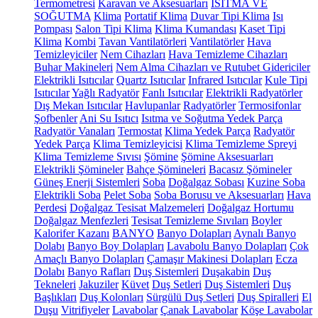
Termometresi
Karavan ve Aksesuarları
ISITMA VE
SOĞUTMA
Klima
Portatif Klima
Duvar Tipi Klima
Isı
Pompası
Salon Tipi Klima
Klima Kumandası
Kaset Tipi
Klima
Kombi
Tavan Vantilatörleri
Vantilatörler
Hava
Temizleyiciler
Nem Cihazları
Hava Temizleme Cihazları
Buhar Makineleri
Nem Alma Cihazları ve Rutubet Gidericiler
Elektrikli Isıtıcılar
Quartz Isıtıcılar
Infrared Isıtıcılar
Kule Tipi
Isıtıcılar
Yağlı Radyatör
Fanlı Isıtıcılar
Elektrikli Radyatörler
Dış Mekan Isıtıcılar
Havlupanlar
Radyatörler
Termosifonlar
Şofbenler
Ani Su Isıtıcı
Isıtma ve Soğutma Yedek Parça
Radyatör Vanaları
Termostat
Klima Yedek Parça
Radyatör
Yedek Parça
Klima Temizleyicisi
Klima Temizleme Spreyi
Klima Temizleme Sıvısı
Şömine
Şömine Aksesuarları
Elektrikli Şömineler
Bahçe Şömineleri
Bacasız Şömineler
Güneş Enerji Sistemleri
Soba
Doğalgaz Sobası
Kuzine Soba
Elektrikli Soba
Pelet Soba
Soba Borusu ve Aksesuarları
Hava
Perdesi
Doğalgaz Tesisat Malzemeleri
Doğalgaz Hortumu
Doğalgaz Menfezleri
Tesisat Temizleme Sıvıları
Boyler
Kalorifer Kazanı
BANYO
Banyo Dolapları
Aynalı Banyo
Dolabı
Banyo Boy Dolapları
Lavabolu Banyo Dolapları
Çok
Amaçlı Banyo Dolapları
Çamaşır Makinesi Dolapları
Ecza
Dolabı
Banyo Rafları
Duş Sistemleri
Duşakabin
Duş
Tekneleri
Jakuziler
Küvet
Duş Setleri
Duş Sistemleri
Duş
Başlıkları
Duş Kolonları
Sürgülü Duş Setleri
Duş Spiralleri
El
Duşu
Vitrifiyeler
Lavabolar
Çanak Lavabolar
Köşe Lavabolar