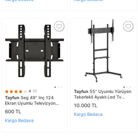
4
(1)
Tayfun
55'' Uyumlu Yürüyen
Tekerlekli Ayaklı Led Tv
Tayfun
Seg 49'' Inç 124
Monitör Standı
Ekran Uyumlu Televizyon
10.000 TL
Sabit Duvar Askı Aparatı
600 TL
Kargo Bedava
Kargo Bedava