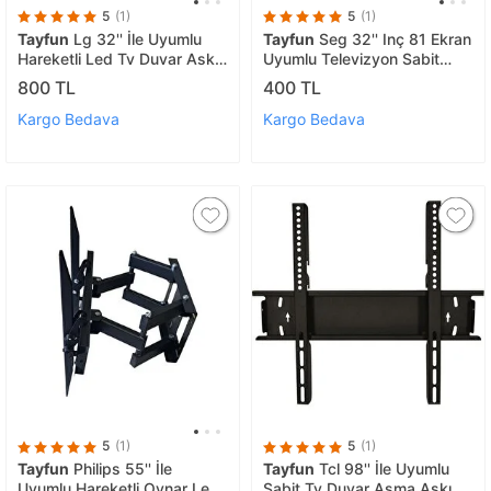
5
(1)
5
(1)
Tayfun
Lg 32'' İle Uyumlu
Tayfun
Seg 32'' Inç 81 Ekran
Hareketli Led Tv Duvar Askı
Uyumlu Televizyon Sabit
Aparatı
Duvar Askı Aparatı
800 TL
400 TL
Kargo Bedava
Kargo Bedava
5
(1)
5
(1)
Tayfun
Philips 55'' İle
Tayfun
Tcl 98'' İle Uyumlu
Uyumlu Hareketli Oynar Led
Sabit Tv Duvar Asma Askı