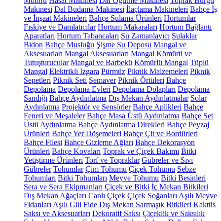
Motoru
Hasat Makinesi
Dal Öğütme Makinesi
Toprak Burgu
Makinesi
Dal Budama Makinesi
İlaçlama Makineleri
Bahçe İş
ve İnşaat Makineleri
Bahçe Sulama Ürünleri
Hortumlar
Fıskiye ve Damlatıcılar
Hortum Makaraları
Hortum Bağlantı
Aparatları
Hortum Tabancaları
Su Zamanlayıcı
Sulaklar
Bidon
Bahçe Musluğu
Şişme Su Deposu
Mangal ve
Aksesuarları
Mangal Aksesuarları
Mangal Kömürü ve
Tutuşturucular
Mangal ve Barbekü
Kömürlü Mangal
Tüplü
Mangal
Elektrikli Izgara
Pürmüz
Piknik Malzemeleri
Piknik
Sepetleri
Piknik Seti
Semaver
Piknik Örtüleri
Bahçe
Depolama
Depolama Evleri
Depolama Dolapları
Depolama
Sandığı
Bahçe Aydınlatma
Dış Mekan Aydınlatmalar
Solar
Aydınlatma
Projektör ve Sensörler
Bahçe Aplikleri
Bahçe
Feneri ve Meşaleler
Bahçe Masa Üstü Aydınlatma
Bahçe Set
Üstü Aydınlatma
Bahçe Aydınlatma Direkleri
Bahçe Peyzaj
Ürünleri
Bahçe Yer Döşemeleri
Bahçe Çit ve Bordürleri
Bahçe Filesi
Bahçe Gizleme Ağları
Bahçe Dekorasyon
Ürünleri
Bahçe Kovaları
Toprak ve Çiçek Bakımı
Bitki
Yetiştirme Ürünleri
Torf ve Topraklar
Gübreler ve Sıvı
Gübreler
Tohumlar
Çim Tohumu
Çiçek Tohumu
Sebze
Tohumları
Bitki Tohumları
Meyve Tohumu
Bitki Besinleri
Sera ve Sera Ekipmanları
Çiçek ve Bitki
İç Mekan Bitkileri
Dış Mekan Ağaçları
Canlı Çiçek
Çiçek Soğanları
Aşılı Meyve
Fidanları
Aşılı Gül
Fide
Dış Mekan Sarmaşık Bitkileri
Kaktüs
Saksı ve Aksesuarları
Dekoratif Saksı
Çiçeklik ve Saksılık