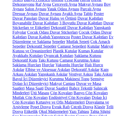
Dekorasyonu
Raf
Ayna
Çerçeveli Ayna
Makyaj Aynası
Boy
Aynası
Salon Aynası
Yatak Odası Aynası
Parçalı Ayna
Dresuar Aynası
Duvar Aynası
Ayaklı Ayna
Tablo
Poster
Duvar Panoları
Duvar Halısı ve Örtüsü
Duvar Kağıtları
Boyanabilir Duvar Kağıtları
3 Boyutlu Duvar Kağıtları
Duvar
Stickerları ve Etiketleri
Dekoratif Duvar Kağıtları
Yapışkanlı
Folyolar
Çocuk Odası Duvar Stickerları
Çocuk Odası Duvar
Kağıtları
Duvar Kağıdı Yapıştırıcısı
Poster Duvar Kağıtları
Ev
Düzenleme ve Saklama
Sepetler
Mutfak Sepeti
Çok Amaçlı
Sepetler
Dekoratif Sepetler
Çamaşır Sepetleri
Kutular
Makyaj
Kutusu ve Organizerleri
Plastik Kutular
Kumaş Kutular
Ayakkabı Kutuları
Oyuncak Kutuları
Saklama Kutusu
Dekoratif Kutu
Takı Kutusu
Çamaşır Kurutma Askısı
Saklama Hurçları
Hurçlar
Vakumlu Hurçlar
Halı Hurcu
Askılar
Elbise ve Aksesuar Askıları
Dekoratif Askılar
Kapı
Arkası Askıları
Yapışkanlı Askılar
Vestiyer Askısı
Takı Askısı
Bavul İçi Düzenleyici
Kurutma Makinesi Topu
Şemsiye
Dolap İçi Düzenleyici
Makyaj Çantası
Duvar ve Masa
Saatleri
Masa Saati
Duvar Saatleri
Bahçe Tekstili
Salıncak
Minderleri
Ütü Masası
Çöp Kovaları
Banyo Çöp Kovaları
Mutfak Çöp Kovaları
Endüstriyel Çöp Kovaları
Dolap İçi
Çöp Kovaları
Kırtasiye ve Ofis Malzemeleri
Dosyalama ve
Arşivleme
Poşet Dosya
Evrak Rafı
Çıtçıtlı Dosya
Klasör
Telli
Dosya
Etiketlik
Okul Malzemeleri
Yazı Tahtası
Tahta Silgisi