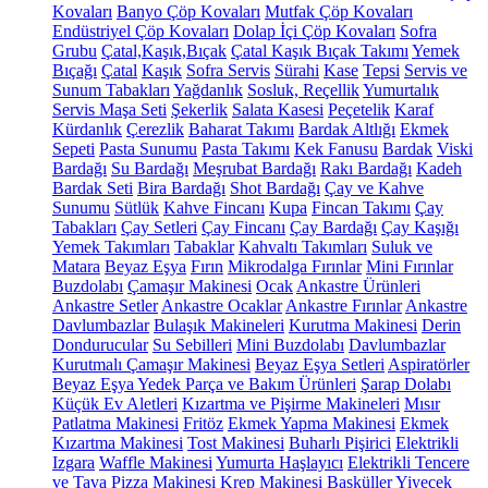
Kovaları
Banyo Çöp Kovaları
Mutfak Çöp Kovaları
Endüstriyel Çöp Kovaları
Dolap İçi Çöp Kovaları
Sofra
Grubu
Çatal,Kaşık,Bıçak
Çatal Kaşık Bıçak Takımı
Yemek
Bıçağı
Çatal
Kaşık
Sofra Servis
Sürahi
Kase
Tepsi
Servis ve
Sunum Tabakları
Yağdanlık
Sosluk, Reçellik
Yumurtalık
Servis Maşa Seti
Şekerlik
Salata Kasesi
Peçetelik
Karaf
Kürdanlık
Çerezlik
Baharat Takımı
Bardak Altlığı
Ekmek
Sepeti
Pasta Sunumu
Pasta Takımı
Kek Fanusu
Bardak
Viski
Bardağı
Su Bardağı
Meşrubat Bardağı
Rakı Bardağı
Kadeh
Bardak Seti
Bira Bardağı
Shot Bardağı
Çay ve Kahve
Sunumu
Sütlük
Kahve Fincanı
Kupa
Fincan Takımı
Çay
Tabakları
Çay Setleri
Çay Fincanı
Çay Bardağı
Çay Kaşığı
Yemek Takımları
Tabaklar
Kahvaltı Takımları
Suluk ve
Matara
Beyaz Eşya
Fırın
Mikrodalga Fırınlar
Mini Fırınlar
Buzdolabı
Çamaşır Makinesi
Ocak
Ankastre Ürünleri
Ankastre Setler
Ankastre Ocaklar
Ankastre Fırınlar
Ankastre
Davlumbazlar
Bulaşık Makineleri
Kurutma Makinesi
Derin
Dondurucular
Su Sebilleri
Mini Buzdolabı
Davlumbazlar
Kurutmalı Çamaşır Makinesi
Beyaz Eşya Setleri
Aspiratörler
Beyaz Eşya Yedek Parça ve Bakım Ürünleri
Şarap Dolabı
Küçük Ev Aletleri
Kızartma ve Pişirme Makineleri
Mısır
Patlatma Makinesi
Fritöz
Ekmek Yapma Makinesi
Ekmek
Kızartma Makinesi
Tost Makinesi
Buharlı Pişirici
Elektrikli
Izgara
Waffle Makinesi
Yumurta Haşlayıcı
Elektrikli Tencere
ve Tava
Pizza Makinesi
Krep Makinesi
Basküller
Yiyecek