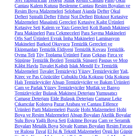
Sıvı Yapıştırıcılar
Tebeşir
Suluk
Resim Çantası
Pano
Okul
Çantası
Kalem Kutusu
Beslenme Çantası
Resim Boyaları ve
Resim Boya Malzemeleri
Selobant
Ajanda
Defter
Okul
Defteri
Spiralli Defter
Fihrist
Not Defteri
Bloknot
Kırtasiye
Malzemeleri
Masaüstü Gereçleri
Kırtasiye Kağıt Ürünleri
Kırtasiye Seti
Kalem ve Yazı Gereçleri
Koli Bandı Makinesi
Para Makineleri
Para Çekmeceleri
Para Sayma Makineleri
Ofis Sarf Ürünleri
Evrak İmha Makineleri
Laminasyon
Makineleri
Barkod Okuyucu
Temizlik Gereçleri ve
Ekipmanları
Temizlik Eldiveni
Temizlik Kovası
Temizlik,
Ovma Teli
Tüy Toplama Ürünleri
Faraş
Çekpas
Fırça ve
Süpürge
Temizlik Bezleri
Temizlik Süngeri
Paspas ve Mop
Kâğıt Havlu
Tuvalet Kağıdı
Islak Mendil
Ev Temizlik
Malzemeleri
Tuvalet Temizleyici
Yüzey Temizleyiciler
Yağ,
Kireç ve Pas Çözücüler
Çubuklu Oda Kokusu
Oda Kokusu
Halı Temizleyiciler
Ahşap Temizleyiciler ve Bakım Ürünleri
Cam ve Parlak Yüzey Temizleyiciler
Mutfak ve Banyo
Temizleyiciler
Bulaşık Makinesi Deterjanı
Yumuşatıcı
Çamaşır Deterjanı
Elde Bulaşık Deterjanı
Çamaşır Leke
Çıkarıcılar
Kolonya
Pazar Arabası ve Çantası
Eğlence
Ürünleri
Parti Malzemeleri
Puzzle
Hobi Malzemeleri
Hobi
Boya ve Resim Malzemeleri
Ahşap Boyaları
Akrilik Boyalar
Sulu Boya
Yağlı Boya Seti
Eskitme Boyası
Cam ve Seramik
Boyaları
Metalik Boya
Şövale
Kumaş Boyaları
Resim Fırçası
ve Rulosu
Tuval
El İşi & Tekstil Malzemeleri
Örgü İpi
Güpür