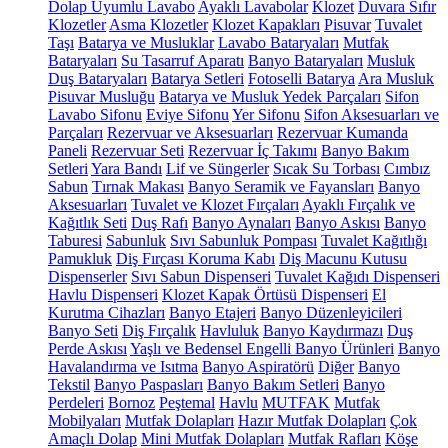
Dolap Uyumlu Lavabo
Ayaklı Lavabolar
Klozet
Duvara Sıfır
Klozetler
Asma Klozetler
Klozet Kapakları
Pisuvar
Tuvalet
Taşı
Batarya ve Musluklar
Lavabo Bataryaları
Mutfak
Bataryaları
Su Tasarruf Aparatı
Banyo Bataryaları
Musluk
Duş Bataryaları
Batarya Setleri
Fotoselli Batarya
Ara Musluk
Pisuvar Musluğu
Batarya ve Musluk Yedek Parçaları
Sifon
Lavabo Sifonu
Eviye Sifonu
Yer Sifonu
Sifon Aksesuarları ve
Parçaları
Rezervuar ve Aksesuarları
Rezervuar Kumanda
Paneli
Rezervuar Seti
Rezervuar İç Takımı
Banyo Bakım
Setleri
Yara Bandı
Lif ve Süngerler
Sıcak Su Torbası
Cımbız
Sabun
Tırnak Makası
Banyo Seramik ve Fayansları
Banyo
Aksesuarları
Tuvalet ve Klozet Fırçaları
Ayaklı Fırçalık ve
Kağıtlık Seti
Duş Rafı
Banyo Aynaları
Banyo Askısı
Banyo
Taburesi
Sabunluk
Sıvı Sabunluk Pompası
Tuvalet Kağıtlığı
Pamukluk
Diş Fırçası Koruma Kabı
Diş Macunu Kutusu
Dispenserler
Sıvı Sabun Dispenseri
Tuvalet Kağıdı Dispenseri
Havlu Dispenseri
Klozet Kapak Örtüsü Dispenseri
El
Kurutma Cihazları
Banyo Etajeri
Banyo Düzenleyicileri
Banyo Seti
Diş Fırçalık
Havluluk
Banyo Kaydırmazı
Duş
Perde Askısı
Yaşlı ve Bedensel Engelli Banyo Ürünleri
Banyo
Havalandırma ve Isıtma
Banyo Aspiratörü
Diğer
Banyo
Tekstil
Banyo Paspasları
Banyo Bakım Setleri
Banyo
Perdeleri
Bornoz
Peştemal
Havlu
MUTFAK
Mutfak
Mobilyaları
Mutfak Dolapları
Hazır Mutfak Dolapları
Çok
Amaçlı Dolap
Mini Mutfak Dolapları
Mutfak Rafları
Köşe