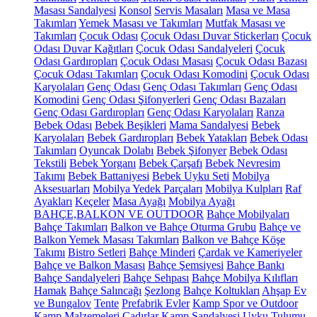
Masası Sandalyesi
Konsol
Servis Masaları
Masa ve Masa
Takımları
Yemek Masası ve Takımları
Mutfak Masası ve
Takımları
Çocuk Odası
Çocuk Odası Duvar Stickerları
Çocuk
Odası Duvar Kağıtları
Çocuk Odası Sandalyeleri
Çocuk
Odası Gardıropları
Çocuk Odası Masası
Çocuk Odası Bazası
Çocuk Odası Takımları
Çocuk Odası Komodini
Çocuk Odası
Karyolaları
Genç Odası
Genç Odası Takımları
Genç Odası
Komodini
Genç Odası Şifonyerleri
Genç Odası Bazaları
Genç Odası Gardıropları
Genç Odası Karyolaları
Ranza
Bebek Odası
Bebek Beşikleri
Mama Sandalyesi
Bebek
Karyolaları
Bebek Gardıropları
Bebek Yatakları
Bebek Odası
Takımları
Oyuncak Dolabı
Bebek Şifonyer
Bebek Odası
Tekstili
Bebek Yorganı
Bebek Çarşafı
Bebek Nevresim
Takımı
Bebek Battaniyesi
Bebek Uyku Seti
Mobilya
Aksesuarları
Mobilya Yedek Parçaları
Mobilya Kulpları
Raf
Ayakları
Keçeler
Masa Ayağı
Mobilya Ayağı
BAHÇE,BALKON VE OUTDOOR
Bahçe Mobilyaları
Bahçe Takımları
Balkon ve Bahçe Oturma Grubu
Bahçe ve
Balkon Yemek Masası Takımları
Balkon ve Bahçe Köşe
Takımı
Bistro Setleri
Bahçe Minderi
Çardak ve Kameriyeler
Bahçe ve Balkon Masası
Bahçe Şemsiyesi
Bahçe Bankı
Bahçe Sandalyeleri
Bahçe Sehpası
Bahçe Mobilya Kılıfları
Hamak
Bahçe Salıncağı
Şezlong
Bahçe Koltukları
Ahşap Ev
ve Bungalov
Tente
Prefabrik Evler
Kamp Spor ve Outdoor
Kamp Malzemeleri
Çadırlar
Kamp Sandalyesi
Uyku Tulumu