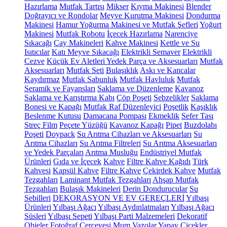
Hazırlama
Mutfak Tartısı
Mikser
Kıyma Makinesi
Blender
Doğrayıcı ve Rondolar
Meyve Kurutma Makinesi
Dondurma
Makinesi
Hamur Yoğurma Makinesi ve Mutfak Şefleri
Yoğurt
Makinesi
Mutfak Robotu
İçecek Hazırlama
Narenciye
Sıkacağı
Çay Makineleri
Kahve Makinesi
Kettle ve Su
Isıtıcılar
Katı Meyve Sıkacağı
Elektrikli Semaver
Elektrikli
Cezve
Küçük Ev Aletleri Yedek Parça ve Aksesuarları
Mutfak
Aksesuarları
Mutfak Seti
Bulaşıklık
Askı ve Kancalar
Kaydırmaz
Mutfak Sabunluk
Mutfak Havluluk
Mutfak
Seramik ve Fayansları
Saklama ve Düzenleme
Kavanoz
Saklama ve Karıştırma Kabı
Çöp Poşeti
Sebzelikler
Saklama
Bonesi ve Kapağı
Mutfak Raf Düzenleyici
Poşetlik
Kaşıklık
Beslenme Kutusu
Damacana Pompası
Ekmeklik
Sefer Tası
Streç Film
Peçete Yüzüğü
Kavanoz Kapağı
Pipet
Buzdolabı
Poşeti
Doypack
Su Arıtma Cihazları ve Aksesuarları
Su
Arıtma Cihazları
Su Arıtma Filtreleri
Su Arıtma Aksesuarları
ve Yedek Parçaları
Arıtma Musluğu
Endüstriyel Mutfak
Ürünleri
Gıda ve İçecek
Kahve
Filtre Kahve Kağıdı
Türk
Kahvesi
Kapsül Kahve
Filtre Kahve
Çekirdek Kahve
Mutfak
Tezgahları
Laminant Mutfak Tezgahları
Ahşap Mutfak
Tezgahları
Bulaşık Makineleri
Derin Dondurucular
Su
Sebilleri
DEKORASYON VE EV GEREÇLERİ
Yılbaşı
Ürünleri
Yılbaşı Ağacı
Yılbaşı Aydınlatmaları
Yılbaşı Ağacı
Süsleri
Yılbaşı Sepeti
Yılbaşı Parti Malzemeleri
Dekoratif
Objeler
Fotoğraf Çerçevesi
Mum
Vazolar
Yapay Çiçekler