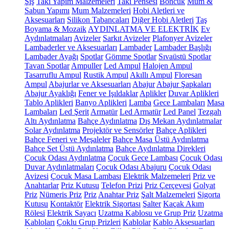
Şiş
Takı Yapım Malzemeleri
Takı Pensesi
Boncuk
Mum &
Sabun Yapımı
Mum Malzemeleri
Hobi Aletleri ve
Aksesuarları
Silikon Tabancaları
Diğer Hobi Aletleri
Taş
Boyama & Mozaik
AYDINLATMA VE ELEKTRİK
Ev
Aydınlatmaları
Avizeler
Sarkıt Avizeler
Plafonyer Avizeler
Lambaderler ve Aksesuarları
Lambader
Lambader Başlığı
Lambader Ayağı
Spotlar
Gömme Spotlar
Sıvaüstü Spotlar
Tavan Spotlar
Ampuller
Led Ampul
Halojen Ampul
Tasarruflu Ampul
Rustik Ampul
Akıllı Ampul
Floresan
Ampul
Abajurlar ve Aksesuarları
Abajur
Abajur Şapkaları
Abajur Ayaklığı
Fener ve Işıldaklar
Aplikler
Duvar Aplikleri
Tablo Aplikleri
Banyo Aplikleri
Lamba
Gece Lambaları
Masa
Lambaları
Led Şerit
Armatür
Led Armatür
Led Panel
Tezgah
Altı Aydınlatma
Bahçe Aydınlatma
Dış Mekan Aydınlatmalar
Solar Aydınlatma
Projektör ve Sensörler
Bahçe Aplikleri
Bahçe Feneri ve Meşaleler
Bahçe Masa Üstü Aydınlatma
Bahçe Set Üstü Aydınlatma
Bahçe Aydınlatma Direkleri
Çocuk Odası Aydınlatma
Çocuk Gece Lambası
Çocuk Odası
Duvar Aydınlatmaları
Çocuk Odası Abajuru
Çocuk Odası
Avizesi
Çocuk Masa Lambası
Elektrik Malzemeleri
Priz ve
Anahtarlar
Priz Kutusu
Telefon Prizi
Priz Çerçevesi
Golyat
Priz
Nümeris Priz
Priz
Anahtar Priz
Şalt Malzemeleri
Sigorta
Kutusu
Kontaktör
Elektrik Sigortası
Şalter
Kaçak Akım
Rölesi
Elektrik Sayacı
Uzatma Kablosu ve Grup Priz
Uzatma
Kabloları
Çoklu Grup Prizleri
Kablolar
Kablo Aksesuarları