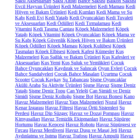
Saksı Aksesuarları
Saksı Altlığı
Bahçe Saksısı
Balkon Saksısı
Evcil Hayvan Ürünleri
Kedi Malzemeleri
Kedi Maması
Kedi
Hijyen ve Bakım Ürünleri
Kedi Kumları
Kedi Mama ve Su
Kabı
Kedi Evi
Kedi Yatağı
Kedi Oyuncakları
Kedi Tuvaleti
ve Aksesuarları
Kedi Ödülleri
Kedi Tırmalaması
Kedi
Vitamini
Kedi Taşıma Çantası
Köpek Malzemeleri
Köpek
Yatağı
Köpek Vitamini
Köpek Oyuncakları
Köpek Mama ve
Su Kabı
Köpek Güvenlik
Köpek Hijyen ve Bakım Ürünleri
Köpek Ödülleri
Köpek Maması
Köpek Kulübesi
Köpek
Tasmaları
Köpek Elbisesi
Köpek Kafesi
Kümesler
Kuş
Malzemeleri
Kuş Sağlık ve Bakım Ürünleri
Kuş Kafesleri ve
Aksesuarları
Kuş Yemi
Kuş Suluk ve Yemlikleri
Çocuk
Bahçe Oyuncakları
Kaydırak ve Salıncak
Oyun Evleri
Çocuk
Bahçe Sandalyeleri
Çocuk Bahçe Masaları
Uçurtma
Çocuk
Scooter
Çocuk Kaykay
Su Tabancası
Şişme Oyuncaklar
Akülü Araba
Su Aktivite Ürünleri
Şişme Havuz
Şişme Deniz
Yatağı
Şişme Deniz Topu
Can Yeleği
Can Simidi ve Deniz
Simidi
Şişme Deniz Kolluğu
Şişme Bot
Havuz Bonesi
Kano
Havuz Malzemeleri
Havuz Yapı Malzemeleri
Nozul
Havuz
Kenar Izgarası
Havuz Filtresi
Havuz Örtü Sistemleri
Su
Perdesi
Havuz Dip Süzgeç
Havuz ve Dozaj Pompası
Havuz
Kimyasalları
Havuz Temizlik Ekipmanları
Havuz Süpürge
Hortumu
Havuz Kepçesi
Havuz Robotu
Havuz Süpürgesi ve
Fırçası
Havuz Merdiveni
Havuz Duşu ve Masaj Jeti
Havuz
Aydınlatma ve Isıtma
Havuz Trafosu
Havuz Ampulü
Havuz