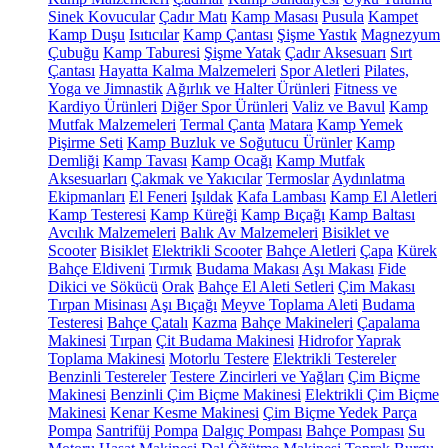
Sinek Kovucular
Çadır Matı
Kamp Masası
Pusula
Kampet
Kamp Duşu
Isıtıcılar
Kamp Çantası
Şişme Yastık
Magnezyum
Çubuğu
Kamp Taburesi
Şişme Yatak
Çadır Aksesuarı
Sırt
Çantası
Hayatta Kalma Malzemeleri
Spor Aletleri
Pilates,
Yoga ve Jimnastik
Ağırlık ve Halter Ürünleri
Fitness ve
Kardiyo Ürünleri
Diğer Spor Ürünleri
Valiz ve Bavul
Kamp
Mutfak Malzemeleri
Termal Çanta
Matara
Kamp Yemek
Pişirme Seti
Kamp Buzluk ve Soğutucu Ürünler
Kamp
Demliği
Kamp Tavası
Kamp Ocağı
Kamp Mutfak
Aksesuarları
Çakmak ve Yakıcılar
Termoslar
Aydınlatma
Ekipmanları
El Feneri
Işıldak
Kafa Lambası
Kamp El Aletleri
Kamp Testeresi
Kamp Küreği
Kamp Bıçağı
Kamp Baltası
Avcılık Malzemeleri
Balık Av Malzemeleri
Bisiklet ve
Scooter
Bisiklet
Elektrikli Scooter
Bahçe Aletleri
Çapa
Kürek
Bahçe Eldiveni
Tırmık
Budama Makası
Aşı Makası
Fide
Dikici ve Sökücü
Orak
Bahçe El Aleti Setleri
Çim Makası
Tırpan Misinası
Aşı Bıçağı
Meyve Toplama Aleti
Budama
Testeresi
Bahçe Çatalı
Kazma
Bahçe Makineleri
Çapalama
Makinesi
Tırpan
Çit Budama Makinesi
Hidrofor
Yaprak
Toplama Makinesi
Motorlu Testere
Elektrikli Testereler
Benzinli Testereler
Testere Zincirleri ve Yağları
Çim Biçme
Makinesi
Benzinli Çim Biçme Makinesi
Elektrikli Çim Biçme
Makinesi
Kenar Kesme Makinesi
Çim Biçme Yedek Parça
Pompa
Santrifüj Pompa
Dalgıç Pompası
Bahçe Pompası
Su