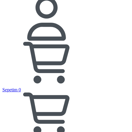
Sepetim
0