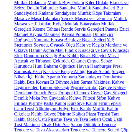
Mutfak Dolapları
Mutfak Boy Dolabı
Kiler Dolabı
Ekmek ve
Sebze Dolabı
Tabureler
Sandalye
Mutfak Sandalyeleri
Bar
Sandalyeleri
Katlanır Sandalyeler
Mutfak Köşe Takımları
Masa ve Masa Takımları
Yemek Masası ve Takımları
Mutfak
Masası ve Takımları
Eviye
Mutfak Bataryaları
Mutfak
Gereçleri
Kesme Tahtası
Rende
Servis Gereçleri
Patates Ezici
Manuel Kıyma Makinesi
Krema Pompası
Dilimleyici
Doğrayıcı
Yumurta Fırçası
Bıçak ve Bıçak Setleri
Yağ
Sıçratmaz
Soyucu, Oyacak
Ölçü Kabı ve Kaşığı
Merdane ve
Oklava
Hamur Açma Matı
Fındık Kıracağı ve Ceviz Kıracağı
Elek
Dondurma Kaşığı
Buz Kalıbı
Bıçak Bileyici Masat
Açacak ve Tirbuşon
Çekirdek Çıkarıcı
Çırpıcı
Sebze
Kurutucu
Huni
Baharat Öğütücü
Havan
Hamburger Presi
Sarımsak Ezici
Kaşık ve Kepçe Altlığı
Bıçak Standı
Süzgeç
Nihale
İçli Köfte Aparatı
Yumurta Zamanlayıcı
Dondurma
Kalıbı
Buz Kovası
Et Dövme Aleti
Sarma Makinesi
Kahve
Değirmenleri
Limon Sıkacağı
Pişirme Grubu
Çay ve Kahve
Demleme
French Press
Dripper
Chemex
Cezve
Çay Süzgeci
Demlik
Moka Pot
Çaydanlık
Kahve Filtresi
Sifon Kahve
Fırında Pişirme
Pasta Kalıbı
Kurabiye Kalıbı
Fırın Tepsisi
Cam Tepsi
Alüminyum Folyo
Kek Kalıbı
Muffin Kalıbı
Çikolata Kalıbı
Güveç
Pişirme Kağıdı
Pizza Tepsisi
Tart
Kalıbı
Ocak Üstü Pişirme
Tava ve Tava Setleri
Ocak Üstü
Tost Makinesi
Ocak Üstü Sac
Sahan
Düdüklü Tencere
Tencere ve Tava Aksesuarları
Tencere ve Tencere Setleri
Çöp