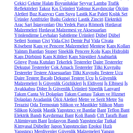
Çekici
Çekme Halatı
Boyunluklar
Seyyar Lamba
Trafik
Reflektörleri
Takoz
Kış Ürünleri
Yağmur Kaydırıcılar
Ölçüm
Aletleri
Buz Kazıyıcı
Cam Suyu
Lastik Kar Paleti
Kışlık Set
Ürünler
Antifrizler
Buğu Giderici
Lastik Zinciri
Elektrikli
Araç Şarj İstasyonları
Oto Yedek Parça
Römork
Hırdavat
Malzemeleri
Hırdavat Malzemesi ve Aksesuarları
Yönlendirme Levhaları
Sabitleme Ürünleri
Dübel
Dübel
Setleri
Somun
Çivi
Vida-Çivi
Demir Pul
Vida
Civata
Köşebent
Kapı ve Pencere Malzemeleri
Menteşe
Kapı Kolları
Yalıtım Bantları
Stoper
Sineklik
Pencere Kolu
Kapı Hidroliği
Kapı Dürbünü
Kapı Kilitleri
Kapı Sürgüleri
Anahtarlık
Gönye
Posta Kutuları
Tekerlek
Testereler
Daire Testereler
Dekupaj Testereler
Çok Amaçlı Testereler
Tilki Kuyruğu
Testereler
Testere Aksesuarları
Tilki Kuyruğu Testere Ucu
Daire Testere Bıçağı
Dekupaj Testere Ucu
İş Güvenlik
Malzemeleri
İş Güvenlik Gözlükleri
İş Eldiveni
İş Elbisesi
İş
Ayakkabısı
Diğer İş Güvenlik Ürünleri
Siperlik
Lanyard
Takım Çanta Ve Dolapları
Takım Çantası
Takım ve Hizmet
Dolapları
Avadanlık
Ölçü Aletleri
Metre ve Şerit Metre
Su
Terazisi
Oda Termostatı
Silikon ve Mastikler
Silikon
Mum
Silikon
Köpük
Mastik
Yapıştırıcı ve Bantlar
Bant
Teflon Bant
Elektrik Bandı
Kaydırmaz Bant
Koli Bandı
Çift Taraflı Bant
Alüminyum Bant
İzolasyon Bandı
Yapıştırıcılar
Tutkal
Kimyasal Dübeller
Japon Yapıştırıcıları
Epoksi
Hızlı
Yapıştırıcı
Merdivenler
Güvenlik Malzemeleri
Yangın