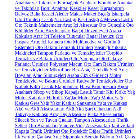
Anahtar ve Takımları
Kurbağcık Anahtarı
Kombine Anahtar
ve Takımları
Boru Anahtarı
Keskiler
Keser
Kargaburun
Balyoz
Balta
Kesici Aletler
Makas
Maket Bıçağı
Iskarpela
Oto Ürünleri
Lastik
Yaz Lastiği
Kış Lastiği
4 Mevsim Lastik
Oto Teknik Malzemeler
Araç İçi Aksesuar
Oto Güneşlik
Oto
Küllükler
Araç Buzdolapları
Bagaj Düzenleyici
Araba
Kokuları
Araç İçi Telefon Tutucular
Bagaj Havuzu
Oto
Paspası
Araç İçi Kamera
Oto Multimedya ve Görüntü
Sistemleri
Oto Bakım Temizlik Ürünleri
Basınçlı Yıkama
Makineleri
Tampon Parlatıcı ve Temizleyiciler
Torpido
Temizlik ve Bakım Ürünleri
Oto Şampuan
Oto Cila ve
Parlatıcı Ürünleri
Polyester Macun
Oto Cam Bakım Ürünleri
ve Temizleyiciler
Mikrofiber Bez
Araç Temizlik Seti
Araç
Boyaları
Araç Süpürgeleri
Araba Çizik Giderici
Motor
Temizleyici ve Bakım Ürünleri
Radyatör Temizleyiciler
Oto
Koltuk Kılıfı
Lastik Ekipmanları
Hava Kompresörü
Bijon
Anahtarı
Sibop ve Sibop Kapağı
Lastik Tamir Kiti
Kriko
Yağ
Motor Katkıları
Hidrolik Yağlar
Motor Yağı
Motor Yağı
Katkısı
Gres Yağı
Yakıt Katkısı
Şanzıman Yağı ve Katkısı
Akü ve Akü Aksesuarları
Akü
Akü Şarj Cihazları
Akü
Takviye Kablosu
Araç Dış Aksesuar
Plaka Aksesuarları
Silecek
Yan ve Tavan Çıtaları
Tampon Aksesuarları
Trafik
Setleri
Oto Brandaları
Vinç ve Vinç Aksesuarları
Jant ve Jant
Kapağı
Trafik Ürünleri
Oto Projektör
Diğer Trafik Ürünleri
İlk Yardım Çantası
Araç Sigortaları
Benzin Bidonu
Acil Çıkış