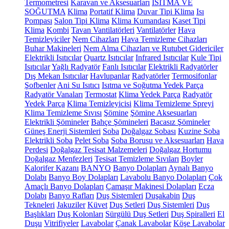
Termometresi
Karavan ve Aksesuarları
ISITMA VE
SOĞUTMA
Klima
Portatif Klima
Duvar Tipi Klima
Isı
Pompası
Salon Tipi Klima
Klima Kumandası
Kaset Tipi
Klima
Kombi
Tavan Vantilatörleri
Vantilatörler
Hava
Temizleyiciler
Nem Cihazları
Hava Temizleme Cihazları
Buhar Makineleri
Nem Alma Cihazları ve Rutubet Gidericiler
Elektrikli Isıtıcılar
Quartz Isıtıcılar
Infrared Isıtıcılar
Kule Tipi
Isıtıcılar
Yağlı Radyatör
Fanlı Isıtıcılar
Elektrikli Radyatörler
Dış Mekan Isıtıcılar
Havlupanlar
Radyatörler
Termosifonlar
Şofbenler
Ani Su Isıtıcı
Isıtma ve Soğutma Yedek Parça
Radyatör Vanaları
Termostat
Klima Yedek Parça
Radyatör
Yedek Parça
Klima Temizleyicisi
Klima Temizleme Spreyi
Klima Temizleme Sıvısı
Şömine
Şömine Aksesuarları
Elektrikli Şömineler
Bahçe Şömineleri
Bacasız Şömineler
Güneş Enerji Sistemleri
Soba
Doğalgaz Sobası
Kuzine Soba
Elektrikli Soba
Pelet Soba
Soba Borusu ve Aksesuarları
Hava
Perdesi
Doğalgaz Tesisat Malzemeleri
Doğalgaz Hortumu
Doğalgaz Menfezleri
Tesisat Temizleme Sıvıları
Boyler
Kalorifer Kazanı
BANYO
Banyo Dolapları
Aynalı Banyo
Dolabı
Banyo Boy Dolapları
Lavabolu Banyo Dolapları
Çok
Amaçlı Banyo Dolapları
Çamaşır Makinesi Dolapları
Ecza
Dolabı
Banyo Rafları
Duş Sistemleri
Duşakabin
Duş
Tekneleri
Jakuziler
Küvet
Duş Setleri
Duş Sistemleri
Duş
Başlıkları
Duş Kolonları
Sürgülü Duş Setleri
Duş Spiralleri
El
Duşu
Vitrifiyeler
Lavabolar
Çanak Lavabolar
Köşe Lavabolar