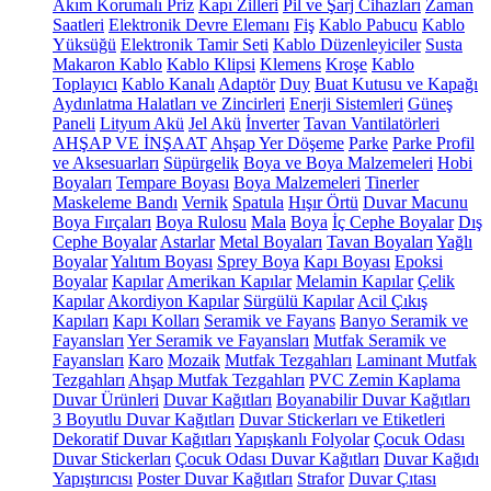
Akım Korumalı Priz
Kapı Zilleri
Pil ve Şarj Cihazları
Zaman
Saatleri
Elektronik Devre Elemanı
Fiş
Kablo Pabucu
Kablo
Yüksüğü
Elektronik Tamir Seti
Kablo Düzenleyiciler
Susta
Makaron Kablo
Kablo Klipsi
Klemens
Kroşe
Kablo
Toplayıcı
Kablo Kanalı
Adaptör
Duy
Buat Kutusu ve Kapağı
Aydınlatma Halatları ve Zincirleri
Enerji Sistemleri
Güneş
Paneli
Lityum Akü
Jel Akü
İnverter
Tavan Vantilatörleri
AHŞAP VE İNŞAAT
Ahşap Yer Döşeme
Parke
Parke Profil
ve Aksesuarları
Süpürgelik
Boya ve Boya Malzemeleri
Hobi
Boyaları
Tempare Boyası
Boya Malzemeleri
Tinerler
Maskeleme Bandı
Vernik
Spatula
Hışır Örtü
Duvar Macunu
Boya Fırçaları
Boya Rulosu
Mala
Boya
İç Cephe Boyalar
Dış
Cephe Boyalar
Astarlar
Metal Boyaları
Tavan Boyaları
Yağlı
Boyalar
Yalıtım Boyası
Sprey Boya
Kapı Boyası
Epoksi
Boyalar
Kapılar
Amerikan Kapılar
Melamin Kapılar
Çelik
Kapılar
Akordiyon Kapılar
Sürgülü Kapılar
Acil Çıkış
Kapıları
Kapı Kolları
Seramik ve Fayans
Banyo Seramik ve
Fayansları
Yer Seramik ve Fayansları
Mutfak Seramik ve
Fayansları
Karo
Mozaik
Mutfak Tezgahları
Laminant Mutfak
Tezgahları
Ahşap Mutfak Tezgahları
PVC Zemin Kaplama
Duvar Ürünleri
Duvar Kağıtları
Boyanabilir Duvar Kağıtları
3 Boyutlu Duvar Kağıtları
Duvar Stickerları ve Etiketleri
Dekoratif Duvar Kağıtları
Yapışkanlı Folyolar
Çocuk Odası
Duvar Stickerları
Çocuk Odası Duvar Kağıtları
Duvar Kağıdı
Yapıştırıcısı
Poster Duvar Kağıtları
Strafor
Duvar Çıtası