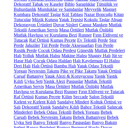
Dekoratif Tabak ve Kaseler
Biblo
Şaraplıklar
Tütsülük ve
Buhurdanlık
Mumluklar ve Şamdanlar
Meyvelik
Magnet
Kumbara
Dekoratif Taşlar
Kül Tablası
Nazar Boncuğu
Kitap
Tutucular
Müzik Kutusu
Yatak Tepsisi
Kokulu Taşlar
Ahşap
Dekorasyon Ürünleri
Duvar Süsleri
Cansız Manken
Mutfak
Tekstili
Amerikan Servis
Masa Örtüleri
Mutfak Önlüğü
Mutfak Havlusu ve Kurulama Bezi
Runner
Fırın Eldiveni ve
Tutacak
Raf Örtüsü
Kumaş Peçete
Ev Tekstili
Perde
Stor
Perde
Jaluziler
Tül Perde
Perde Aksesuarları
Fon Perde
Rustik Perde
Çocuk Odası Perdesi
Güneşlik
Mutfak Perdeleri
Halı
Yolluk
Mutfak Halısı
Makine Halısı
Shaggy Halı
Jüt ve
Hasır Halı
Çocuk Odası Halıları
Halı Kaydırmazı
El Halısı
Deri Halı
Halı Örtüsü
Bambu Halı
Yatak Odası Tekstili
Yorgan
Nevresim Takımı
Pike ve Pike Takımı
Yatak Örtüsü
Çarşaf
Battaniye
Yatak Alezi & Koruyucusu
Yastık
Yastık
Kılıfı
Uyku Seti
Yastık Alezi
Paspaslar
Mutfak Tekstili
Amerikan Servis
Masa Örtüleri
Mutfak Önlüğü
Mutfak
Havlusu ve Kurulama Bezi
Runner
Fırın Eldiveni ve Tutacak
Raf Örtüsü
Kumaş Peçete
Kilim
Seccade
Salon Tekstili
Kırlent ve Kırlent Kılıfı
Sandalye Minderi
Koltuk Örtüsü ve
Şalı
Dekoratif Yastık
Sandalye Kılıfı
Bahçe Tekstili
Salıncak
Minderleri
Bebek Odası Tekstili
Bebek Yorganı
Bebek
Çarşafı
Bebek Nevresim Takımı
Bebek Battaniyesi
Bebek
Uyku Seti
Banyo Tekstil
Banyo Paspasları
Banyo Bakım
Setleri
Banyo Perdeleri
Bornoz
Peştemal
Havlu
Duvar