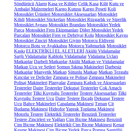
Söndürücü
Alarm
Kasa ve Kilitler
Çelik Kasa
Kilit
Kutu ve
Ambalaj Malzemeleri
Kargo Kutusu
Kargo Poşeti
Koli
Motosiklet Ürünleri
Motorsiklet Aksesuarları
Motosiklet
Kilidi
Motosiklet Stickerları
Motosiklet Rüzgarlık ve Siperlik
Motosiklet Aynası
Motosiklet Brandası
Motorsiklet Yedek
Parça
Motosiklet Fren Ekipmanları
Diğer Motosiklet Yedek
Parçaları
Motosiklet Fren ve Debriyaj Kolu
Motosiklet Kayışı
Motosiklet Zinciri
Motosiklet Giyim
Motorcu Eldiveni
Motorcu Botu ve Ayakkabısı
Motorcu Yağmurluk
Motosiklet
Kaskı
ELEKTRİKLİ EL ALETLERİ
Akülü Vidalamalar
Şarjlı Vidalamalar
Kablolu Vidalamalar
Vidalama Uçları
Matkaplar
Darbeli Matkaplar
Akülü Matkap ve Vidalamalar
Matkap Ucu ve Setleri
Somun Sıkma Makineleri
Darbesiz
Matkaplar
Manyetik Matkap
Sütunlu Matkap
Matkap Tezgahı
Kırıcılar ve Deliciler
Zımpara ve Polisaj
Zımpara Makineleri
Polisaj Makineleri
Planyalar
Zımpara Kağıdı ve Aksesuarları
Testereler
Daire Testereler
Dekupaj Testereler
Çok Amaçlı
Testereler
Tilki Kuyruğu Testereler
Testere Aksesuarları
Tilki
Kuyruğu Testere Ucu
Daire Testere Bıçağı
Dekupaj Testere
Ucu
Bahçe Makineleri
Çapalama Makinesi
Tırpan
Çit
Budama Makinesi
Hidrofor
Yaprak Toplama Makinesi
Motorlu Testere
Elektrikli Testereler
Benzinli Testereler
Testere Zincirleri ve Yağları
Çim Biçme Makinesi
Benzinli
Çim Biçme Makinesi
Elektrikli Çim Biçme Makinesi
Kenar
Kesme Makinesi
Çim Biçme Yedek Parça
Pompa
Santrifüj