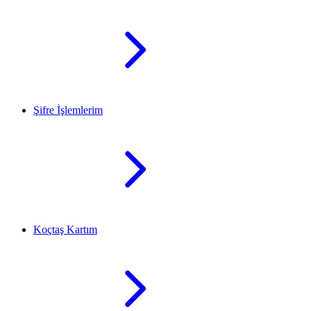
Şifre İşlemlerim
Koçtaş Kartım