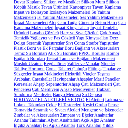
Duvar Kaplama
Silikon ve Mastikler
Silikon
Mum Silikon
Köpük
Mastik
Tavan Ürünleri
Kartonpiyer
Tavan Kaplama
İnşaat ve İzolasyon
İzolasyon Malzemeleri
Su Yalıtım
Malzemeleri
Isı Yalıtım Malzemeleri
Ses Yalıtım Malzemeleri
İnşaat Malzemeleri
Alçı
Cam Tuğla
Çimento
Beton Harcı
Çatı
Kaplama Malzemeleri
İnşaat Kimyasalları
İnşaat Temizlik
Ürünleri
Lavabo Çözücü
Harç ve Sıva Çözücü
Çok Amaçlı
Temizlik
Yağlayıcı ve Pas Çözücü
Yapı Kimyasalları
Derz
Dolgu
Seramik Yapıştırıcılar
Sıvı Conta
Strafor Yapıştırılar
Plastik Boru ve Ek Parçalar
Boru Bağlantı ve Aksesuarları
Temiz Su Boruları
Atık Su Boruları
PPRC Borular
Kombi
Bağlantı Boruları
Tesisat Tamir ve Bağlantı Malzemeleri
Musluk Uzatma
Regülatörler
Valfler ve Vanalar
Nipeller
Tahliye Hortumu
Conta
Taharet Çubuğu
Fittings
Tıpalar ve
Süzgeçler
İnşaat Makineleri
Elektrikli Vinçler
Taşıma
Arabaları
Caraskallar
Havlupanlar
Ahşaplar
Masif Paneller
Keresteler
Ahşap Seperatörler
Ahşap Çatı Malzemeleri
Çatı
Penceresi
Çatı Merdiveni
Ahşap Merdivenler
Trabzan
Sundurma
Menfezler
Banyo Menfezi
Su Deposu
HIRDAVAT EL ALETLERİ VE OTO
El Aletleri
Lokma ve
Lokma Takımları
Çekiç
El Testereleri
Kesici Grubu
Pense
Tornavida
Seramik ve Sıvacı Aletleri
Mengene ve İşkenceler
Zımbalar ve Aksesuarları
Zımpara ve Eğeler
Anahtarlar
Anahtar Takımları
Alyan Anahtarları
Açık Ağız Anahtar
İngiliz Anahtarı
İki Ağızlı Anahtar
Tork Anahtarı
Yıldız