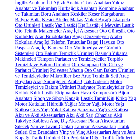
İngiliz Anahtarı
İki Ağızlı Anahtar
Tork Anahtarı
Yıldız
Anahtar ve Takımları
Kurbağcık Anahtarı
Kombine Anahtar
ve Takımları
Boru Anahtarı
Keskiler
Keser
Kargaburun
Balyoz
Balta
Kesici Aletler
Makas
Maket Bıçağı
Iskarpela
Oto Ürünleri
Lastik
Yaz Lastiği
Kış Lastiği
4 Mevsim Lastik
Oto Teknik Malzemeler
Araç İçi Aksesuar
Oto Güneşlik
Oto
Küllükler
Araç Buzdolapları
Bagaj Düzenleyici
Araba
Kokuları
Araç İçi Telefon Tutucular
Bagaj Havuzu
Oto
Paspası
Araç İçi Kamera
Oto Multimedya ve Görüntü
Sistemleri
Oto Bakım Temizlik Ürünleri
Basınçlı Yıkama
Makineleri
Tampon Parlatıcı ve Temizleyiciler
Torpido
Temizlik ve Bakım Ürünleri
Oto Şampuan
Oto Cila ve
Parlatıcı Ürünleri
Polyester Macun
Oto Cam Bakım Ürünleri
ve Temizleyiciler
Mikrofiber Bez
Araç Temizlik Seti
Araç
Boyaları
Araç Süpürgeleri
Araba Çizik Giderici
Motor
Temizleyici ve Bakım Ürünleri
Radyatör Temizleyiciler
Oto
Koltuk Kılıfı
Lastik Ekipmanları
Hava Kompresörü
Bijon
Anahtarı
Sibop ve Sibop Kapağı
Lastik Tamir Kiti
Kriko
Yağ
Motor Katkıları
Hidrolik Yağlar
Motor Yağı
Motor Yağı
Katkısı
Gres Yağı
Yakıt Katkısı
Şanzıman Yağı ve Katkısı
Akü ve Akü Aksesuarları
Akü
Akü Şarj Cihazları
Akü
Takviye Kablosu
Araç Dış Aksesuar
Plaka Aksesuarları
Silecek
Yan ve Tavan Çıtaları
Tampon Aksesuarları
Trafik
Setleri
Oto Brandaları
Vinç ve Vinç Aksesuarları
Jant ve Jant
Kapağı
Trafik Ürünleri
Oto Projektör
Diğer Trafik Ürünleri