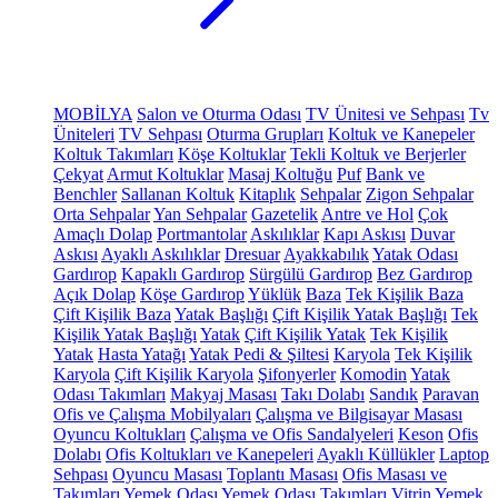
MOBİLYA
Salon ve Oturma Odası
TV Ünitesi ve Sehpası
Tv
Üniteleri
TV Sehpası
Oturma Grupları
Koltuk ve Kanepeler
Koltuk Takımları
Köşe Koltuklar
Tekli Koltuk ve Berjerler
Çekyat
Armut Koltuklar
Masaj Koltuğu
Puf
Bank ve
Benchler
Sallanan Koltuk
Kitaplık
Sehpalar
Zigon Sehpalar
Orta Sehpalar
Yan Sehpalar
Gazetelik
Antre ve Hol
Çok
Amaçlı Dolap
Portmantolar
Askılıklar
Kapı Askısı
Duvar
Askısı
Ayaklı Askılıklar
Dresuar
Ayakkabılık
Yatak Odası
Gardırop
Kapaklı Gardırop
Sürgülü Gardırop
Bez Gardırop
Açık Dolap
Köşe Gardırop
Yüklük
Baza
Tek Kişilik Baza
Çift Kişilik Baza
Yatak Başlığı
Çift Kişilik Yatak Başlığı
Tek
Kişilik Yatak Başlığı
Yatak
Çift Kişilik Yatak
Tek Kişilik
Yatak
Hasta Yatağı
Yatak Pedi & Şiltesi
Karyola
Tek Kişilik
Karyola
Çift Kişilik Karyola
Şifonyerler
Komodin
Yatak
Odası Takımları
Makyaj Masası
Takı Dolabı
Sandık
Paravan
Ofis ve Çalışma Mobilyaları
Çalışma ve Bilgisayar Masası
Oyuncu Koltukları
Çalışma ve Ofis Sandalyeleri
Keson
Ofis
Dolabı
Ofis Koltukları ve Kanepeleri
Ayaklı Küllükler
Laptop
Sehpası
Oyuncu Masası
Toplantı Masası
Ofis Masası ve
Takımları
Yemek Odası
Yemek Odası Takımları
Vitrin
Yemek