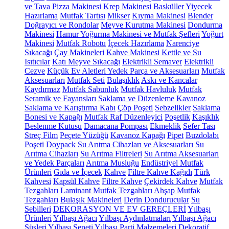
ve Tava
Pizza Makinesi
Krep Makinesi
Basküller
Yiyecek
Hazırlama
Mutfak Tartısı
Mikser
Kıyma Makinesi
Blender
Doğrayıcı ve Rondolar
Meyve Kurutma Makinesi
Dondurma
Makinesi
Hamur Yoğurma Makinesi ve Mutfak Şefleri
Yoğurt
Makinesi
Mutfak Robotu
İçecek Hazırlama
Narenciye
Sıkacağı
Çay Makineleri
Kahve Makinesi
Kettle ve Su
Isıtıcılar
Katı Meyve Sıkacağı
Elektrikli Semaver
Elektrikli
Cezve
Küçük Ev Aletleri Yedek Parça ve Aksesuarları
Mutfak
Aksesuarları
Mutfak Seti
Bulaşıklık
Askı ve Kancalar
Kaydırmaz
Mutfak Sabunluk
Mutfak Havluluk
Mutfak
Seramik ve Fayansları
Saklama ve Düzenleme
Kavanoz
Saklama ve Karıştırma Kabı
Çöp Poşeti
Sebzelikler
Saklama
Bonesi ve Kapağı
Mutfak Raf Düzenleyici
Poşetlik
Kaşıklık
Beslenme Kutusu
Damacana Pompası
Ekmeklik
Sefer Tası
Streç Film
Peçete Yüzüğü
Kavanoz Kapağı
Pipet
Buzdolabı
Poşeti
Doypack
Su Arıtma Cihazları ve Aksesuarları
Su
Arıtma Cihazları
Su Arıtma Filtreleri
Su Arıtma Aksesuarları
ve Yedek Parçaları
Arıtma Musluğu
Endüstriyel Mutfak
Ürünleri
Gıda ve İçecek
Kahve
Filtre Kahve Kağıdı
Türk
Kahvesi
Kapsül Kahve
Filtre Kahve
Çekirdek Kahve
Mutfak
Tezgahları
Laminant Mutfak Tezgahları
Ahşap Mutfak
Tezgahları
Bulaşık Makineleri
Derin Dondurucular
Su
Sebilleri
DEKORASYON VE EV GEREÇLERİ
Yılbaşı
Ürünleri
Yılbaşı Ağacı
Yılbaşı Aydınlatmaları
Yılbaşı Ağacı
Süsleri
Yılbaşı Sepeti
Yılbaşı Parti Malzemeleri
Dekoratif