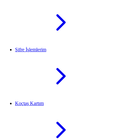
Şifre İşlemlerim
Koçtaş Kartım