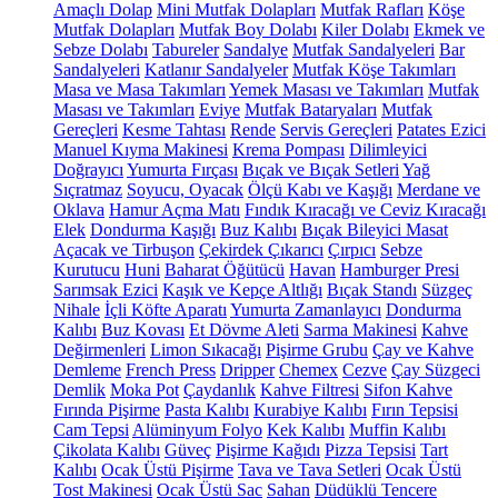
Amaçlı Dolap
Mini Mutfak Dolapları
Mutfak Rafları
Köşe
Mutfak Dolapları
Mutfak Boy Dolabı
Kiler Dolabı
Ekmek ve
Sebze Dolabı
Tabureler
Sandalye
Mutfak Sandalyeleri
Bar
Sandalyeleri
Katlanır Sandalyeler
Mutfak Köşe Takımları
Masa ve Masa Takımları
Yemek Masası ve Takımları
Mutfak
Masası ve Takımları
Eviye
Mutfak Bataryaları
Mutfak
Gereçleri
Kesme Tahtası
Rende
Servis Gereçleri
Patates Ezici
Manuel Kıyma Makinesi
Krema Pompası
Dilimleyici
Doğrayıcı
Yumurta Fırçası
Bıçak ve Bıçak Setleri
Yağ
Sıçratmaz
Soyucu, Oyacak
Ölçü Kabı ve Kaşığı
Merdane ve
Oklava
Hamur Açma Matı
Fındık Kıracağı ve Ceviz Kıracağı
Elek
Dondurma Kaşığı
Buz Kalıbı
Bıçak Bileyici Masat
Açacak ve Tirbuşon
Çekirdek Çıkarıcı
Çırpıcı
Sebze
Kurutucu
Huni
Baharat Öğütücü
Havan
Hamburger Presi
Sarımsak Ezici
Kaşık ve Kepçe Altlığı
Bıçak Standı
Süzgeç
Nihale
İçli Köfte Aparatı
Yumurta Zamanlayıcı
Dondurma
Kalıbı
Buz Kovası
Et Dövme Aleti
Sarma Makinesi
Kahve
Değirmenleri
Limon Sıkacağı
Pişirme Grubu
Çay ve Kahve
Demleme
French Press
Dripper
Chemex
Cezve
Çay Süzgeci
Demlik
Moka Pot
Çaydanlık
Kahve Filtresi
Sifon Kahve
Fırında Pişirme
Pasta Kalıbı
Kurabiye Kalıbı
Fırın Tepsisi
Cam Tepsi
Alüminyum Folyo
Kek Kalıbı
Muffin Kalıbı
Çikolata Kalıbı
Güveç
Pişirme Kağıdı
Pizza Tepsisi
Tart
Kalıbı
Ocak Üstü Pişirme
Tava ve Tava Setleri
Ocak Üstü
Tost Makinesi
Ocak Üstü Sac
Sahan
Düdüklü Tencere