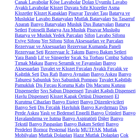
Çanak Lavabolar
Köşe Lavabolar
Dolap Uyumlu Lavabo
Ayaklı Lavabolar
Klozet
Duvara Sıfır Klozetler
Asma
Klozetler
Klozet Kapakları
Pisuvar
Tuvalet Taşı
Batarya ve
Musluklar
Lavabo Bataryaları
Mutfak Bataryaları
Su Tasarruf
Aparatı
Banyo Bataryaları
Musluk
Duş Bataryaları
Batarya
Setleri
Fotoselli Batarya
Ara Musluk
Pisuvar Musluğu
Batarya ve Musluk Yedek Parçaları
Sifon
Lavabo Sifonu
Eviye Sifonu
Yer Sifonu
Sifon Aksesuarları ve Parçaları
Rezervuar ve Aksesuarları
Rezervuar Kumanda Paneli
Rezervuar Seti
Rezervuar İç Takımı
Banyo Bakım Setleri
Yara Bandı
Lif ve Süngerler
Sıcak Su Torbası
Cımbız
Sabun
Tırnak Makası
Banyo Seramik ve Fayansları
Banyo
Aksesuarları
Tuvalet ve Klozet Fırçaları
Ayaklı Fırçalık ve
Kağıtlık Seti
Duş Rafı
Banyo Aynaları
Banyo Askısı
Banyo
Taburesi
Sabunluk
Sıvı Sabunluk Pompası
Tuvalet Kağıtlığı
Pamukluk
Diş Fırçası Koruma Kabı
Diş Macunu Kutusu
Dispenserler
Sıvı Sabun Dispenseri
Tuvalet Kağıdı Dispenseri
Havlu Dispenseri
Klozet Kapak Örtüsü Dispenseri
El
Kurutma Cihazları
Banyo Etajeri
Banyo Düzenleyicileri
Banyo Seti
Diş Fırçalık
Havluluk
Banyo Kaydırmazı
Duş
Perde Askısı
Yaşlı ve Bedensel Engelli Banyo Ürünleri
Banyo
Havalandırma ve Isıtma
Banyo Aspiratörü
Diğer
Banyo
Tekstil
Banyo Paspasları
Banyo Bakım Setleri
Banyo
Perdeleri
Bornoz
Peştemal
Havlu
MUTFAK
Mutfak
Mobilyaları
Mutfak Dolapları
Hazır Mutfak Dolapları
Çok