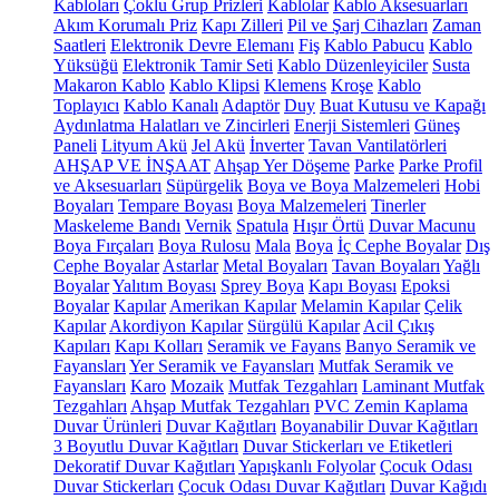
Kabloları
Çoklu Grup Prizleri
Kablolar
Kablo Aksesuarları
Akım Korumalı Priz
Kapı Zilleri
Pil ve Şarj Cihazları
Zaman
Saatleri
Elektronik Devre Elemanı
Fiş
Kablo Pabucu
Kablo
Yüksüğü
Elektronik Tamir Seti
Kablo Düzenleyiciler
Susta
Makaron Kablo
Kablo Klipsi
Klemens
Kroşe
Kablo
Toplayıcı
Kablo Kanalı
Adaptör
Duy
Buat Kutusu ve Kapağı
Aydınlatma Halatları ve Zincirleri
Enerji Sistemleri
Güneş
Paneli
Lityum Akü
Jel Akü
İnverter
Tavan Vantilatörleri
AHŞAP VE İNŞAAT
Ahşap Yer Döşeme
Parke
Parke Profil
ve Aksesuarları
Süpürgelik
Boya ve Boya Malzemeleri
Hobi
Boyaları
Tempare Boyası
Boya Malzemeleri
Tinerler
Maskeleme Bandı
Vernik
Spatula
Hışır Örtü
Duvar Macunu
Boya Fırçaları
Boya Rulosu
Mala
Boya
İç Cephe Boyalar
Dış
Cephe Boyalar
Astarlar
Metal Boyaları
Tavan Boyaları
Yağlı
Boyalar
Yalıtım Boyası
Sprey Boya
Kapı Boyası
Epoksi
Boyalar
Kapılar
Amerikan Kapılar
Melamin Kapılar
Çelik
Kapılar
Akordiyon Kapılar
Sürgülü Kapılar
Acil Çıkış
Kapıları
Kapı Kolları
Seramik ve Fayans
Banyo Seramik ve
Fayansları
Yer Seramik ve Fayansları
Mutfak Seramik ve
Fayansları
Karo
Mozaik
Mutfak Tezgahları
Laminant Mutfak
Tezgahları
Ahşap Mutfak Tezgahları
PVC Zemin Kaplama
Duvar Ürünleri
Duvar Kağıtları
Boyanabilir Duvar Kağıtları
3 Boyutlu Duvar Kağıtları
Duvar Stickerları ve Etiketleri
Dekoratif Duvar Kağıtları
Yapışkanlı Folyolar
Çocuk Odası
Duvar Stickerları
Çocuk Odası Duvar Kağıtları
Duvar Kağıdı