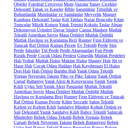
Objeler
Fotoğraf Çerçevesi
Mum
Vazolar
Yapay Çiçekler
Dekoratif Tabak ve Kaseler
Biblo
Şaraplıklar
Tütsülük ve
Buhurdanlık
Mumluklar ve Şamdanlar
Meyvelik
Magnet
Kumbara
Dekoratif Taşlar
Kül Tablası
Nazar Boncuğu
Kitap
Tutucular
Müzik Kutusu
Yatak Tepsisi
Kokulu Taşlar
Ahşap
Dekorasyon Ürünleri
Duvar Süsleri
Cansız Manken
Mutfak
Tekstili
Amerikan Servis
Masa Örtüleri
Mutfak Önlüğü
Mutfak Havlusu ve Kurulama Bezi
Runner
Fırın Eldiveni ve
Tutacak
Raf Örtüsü
Kumaş Peçete
Ev Tekstili
Perde
Stor
Perde
Jaluziler
Tül Perde
Perde Aksesuarları
Fon Perde
Rustik Perde
Çocuk Odası Perdesi
Güneşlik
Mutfak Perdeleri
Halı
Yolluk
Mutfak Halısı
Makine Halısı
Shaggy Halı
Jüt ve
Hasır Halı
Çocuk Odası Halıları
Halı Kaydırmazı
El Halısı
Deri Halı
Halı Örtüsü
Bambu Halı
Yatak Odası Tekstili
Yorgan
Nevresim Takımı
Pike ve Pike Takımı
Yatak Örtüsü
Çarşaf
Battaniye
Yatak Alezi & Koruyucusu
Yastık
Yastık
Kılıfı
Uyku Seti
Yastık Alezi
Paspaslar
Mutfak Tekstili
Amerikan Servis
Masa Örtüleri
Mutfak Önlüğü
Mutfak
Havlusu ve Kurulama Bezi
Runner
Fırın Eldiveni ve Tutacak
Raf Örtüsü
Kumaş Peçete
Kilim
Seccade
Salon Tekstili
Kırlent ve Kırlent Kılıfı
Sandalye Minderi
Koltuk Örtüsü ve
Şalı
Dekoratif Yastık
Sandalye Kılıfı
Bahçe Tekstili
Salıncak
Minderleri
Bebek Odası Tekstili
Bebek Yorganı
Bebek
Çarşafı
Bebek Nevresim Takımı
Bebek Battaniyesi
Bebek
Uyku Seti
Banyo Tekstil
Banyo Paspasları
Banyo Bakım