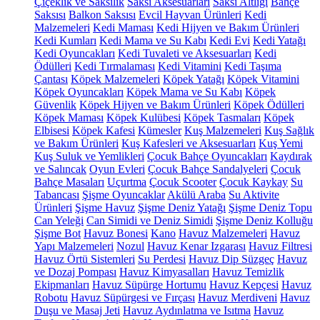
Çiçeklik ve Saksılık
Saksı Aksesuarları
Saksı Altlığı
Bahçe
Saksısı
Balkon Saksısı
Evcil Hayvan Ürünleri
Kedi
Malzemeleri
Kedi Maması
Kedi Hijyen ve Bakım Ürünleri
Kedi Kumları
Kedi Mama ve Su Kabı
Kedi Evi
Kedi Yatağı
Kedi Oyuncakları
Kedi Tuvaleti ve Aksesuarları
Kedi
Ödülleri
Kedi Tırmalaması
Kedi Vitamini
Kedi Taşıma
Çantası
Köpek Malzemeleri
Köpek Yatağı
Köpek Vitamini
Köpek Oyuncakları
Köpek Mama ve Su Kabı
Köpek
Güvenlik
Köpek Hijyen ve Bakım Ürünleri
Köpek Ödülleri
Köpek Maması
Köpek Kulübesi
Köpek Tasmaları
Köpek
Elbisesi
Köpek Kafesi
Kümesler
Kuş Malzemeleri
Kuş Sağlık
ve Bakım Ürünleri
Kuş Kafesleri ve Aksesuarları
Kuş Yemi
Kuş Suluk ve Yemlikleri
Çocuk Bahçe Oyuncakları
Kaydırak
ve Salıncak
Oyun Evleri
Çocuk Bahçe Sandalyeleri
Çocuk
Bahçe Masaları
Uçurtma
Çocuk Scooter
Çocuk Kaykay
Su
Tabancası
Şişme Oyuncaklar
Akülü Araba
Su Aktivite
Ürünleri
Şişme Havuz
Şişme Deniz Yatağı
Şişme Deniz Topu
Can Yeleği
Can Simidi ve Deniz Simidi
Şişme Deniz Kolluğu
Şişme Bot
Havuz Bonesi
Kano
Havuz Malzemeleri
Havuz
Yapı Malzemeleri
Nozul
Havuz Kenar Izgarası
Havuz Filtresi
Havuz Örtü Sistemleri
Su Perdesi
Havuz Dip Süzgeç
Havuz
ve Dozaj Pompası
Havuz Kimyasalları
Havuz Temizlik
Ekipmanları
Havuz Süpürge Hortumu
Havuz Kepçesi
Havuz
Robotu
Havuz Süpürgesi ve Fırçası
Havuz Merdiveni
Havuz
Duşu ve Masaj Jeti
Havuz Aydınlatma ve Isıtma
Havuz