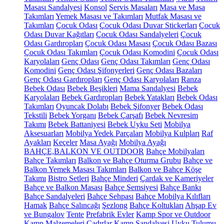
Masası Sandalyesi
Konsol
Servis Masaları
Masa ve Masa
Takımları
Yemek Masası ve Takımları
Mutfak Masası ve
Takımları
Çocuk Odası
Çocuk Odası Duvar Stickerları
Çocuk
Odası Duvar Kağıtları
Çocuk Odası Sandalyeleri
Çocuk
Odası Gardıropları
Çocuk Odası Masası
Çocuk Odası Bazası
Çocuk Odası Takımları
Çocuk Odası Komodini
Çocuk Odası
Karyolaları
Genç Odası
Genç Odası Takımları
Genç Odası
Komodini
Genç Odası Şifonyerleri
Genç Odası Bazaları
Genç Odası Gardıropları
Genç Odası Karyolaları
Ranza
Bebek Odası
Bebek Beşikleri
Mama Sandalyesi
Bebek
Karyolaları
Bebek Gardıropları
Bebek Yatakları
Bebek Odası
Takımları
Oyuncak Dolabı
Bebek Şifonyer
Bebek Odası
Tekstili
Bebek Yorganı
Bebek Çarşafı
Bebek Nevresim
Takımı
Bebek Battaniyesi
Bebek Uyku Seti
Mobilya
Aksesuarları
Mobilya Yedek Parçaları
Mobilya Kulpları
Raf
Ayakları
Keçeler
Masa Ayağı
Mobilya Ayağı
BAHÇE,BALKON VE OUTDOOR
Bahçe Mobilyaları
Bahçe Takımları
Balkon ve Bahçe Oturma Grubu
Bahçe ve
Balkon Yemek Masası Takımları
Balkon ve Bahçe Köşe
Takımı
Bistro Setleri
Bahçe Minderi
Çardak ve Kameriyeler
Bahçe ve Balkon Masası
Bahçe Şemsiyesi
Bahçe Bankı
Bahçe Sandalyeleri
Bahçe Sehpası
Bahçe Mobilya Kılıfları
Hamak
Bahçe Salıncağı
Şezlong
Bahçe Koltukları
Ahşap Ev
ve Bungalov
Tente
Prefabrik Evler
Kamp Spor ve Outdoor
Kamp Malzemeleri
Çadırlar
Kamp Sandalyesi
Uyku Tulumu