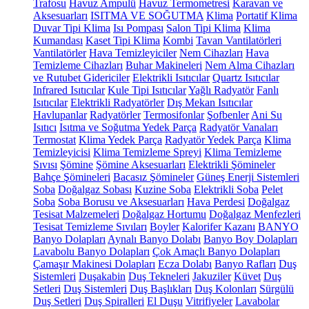
Trafosu
Havuz Ampulü
Havuz Termometresi
Karavan ve
Aksesuarları
ISITMA VE SOĞUTMA
Klima
Portatif Klima
Duvar Tipi Klima
Isı Pompası
Salon Tipi Klima
Klima
Kumandası
Kaset Tipi Klima
Kombi
Tavan Vantilatörleri
Vantilatörler
Hava Temizleyiciler
Nem Cihazları
Hava
Temizleme Cihazları
Buhar Makineleri
Nem Alma Cihazları
ve Rutubet Gidericiler
Elektrikli Isıtıcılar
Quartz Isıtıcılar
Infrared Isıtıcılar
Kule Tipi Isıtıcılar
Yağlı Radyatör
Fanlı
Isıtıcılar
Elektrikli Radyatörler
Dış Mekan Isıtıcılar
Havlupanlar
Radyatörler
Termosifonlar
Şofbenler
Ani Su
Isıtıcı
Isıtma ve Soğutma Yedek Parça
Radyatör Vanaları
Termostat
Klima Yedek Parça
Radyatör Yedek Parça
Klima
Temizleyicisi
Klima Temizleme Spreyi
Klima Temizleme
Sıvısı
Şömine
Şömine Aksesuarları
Elektrikli Şömineler
Bahçe Şömineleri
Bacasız Şömineler
Güneş Enerji Sistemleri
Soba
Doğalgaz Sobası
Kuzine Soba
Elektrikli Soba
Pelet
Soba
Soba Borusu ve Aksesuarları
Hava Perdesi
Doğalgaz
Tesisat Malzemeleri
Doğalgaz Hortumu
Doğalgaz Menfezleri
Tesisat Temizleme Sıvıları
Boyler
Kalorifer Kazanı
BANYO
Banyo Dolapları
Aynalı Banyo Dolabı
Banyo Boy Dolapları
Lavabolu Banyo Dolapları
Çok Amaçlı Banyo Dolapları
Çamaşır Makinesi Dolapları
Ecza Dolabı
Banyo Rafları
Duş
Sistemleri
Duşakabin
Duş Tekneleri
Jakuziler
Küvet
Duş
Setleri
Duş Sistemleri
Duş Başlıkları
Duş Kolonları
Sürgülü
Duş Setleri
Duş Spiralleri
El Duşu
Vitrifiyeler
Lavabolar