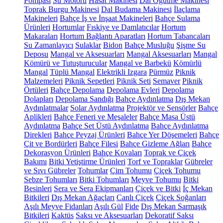
Pompası
Su Motoru
Hasat Makinesi
Dal Öğütme Makinesi
Toprak Burgu Makinesi
Dal Budama Makinesi
İlaçlama
Makineleri
Bahçe İş ve İnşaat Makineleri
Bahçe Sulama
Ürünleri
Hortumlar
Fıskiye ve Damlatıcılar
Hortum
Makaraları
Hortum Bağlantı Aparatları
Hortum Tabancaları
Su Zamanlayıcı
Sulaklar
Bidon
Bahçe Musluğu
Şişme Su
Deposu
Mangal ve Aksesuarları
Mangal Aksesuarları
Mangal
Kömürü ve Tutuşturucular
Mangal ve Barbekü
Kömürlü
Mangal
Tüplü Mangal
Elektrikli Izgara
Pürmüz
Piknik
Malzemeleri
Piknik Sepetleri
Piknik Seti
Semaver
Piknik
Örtüleri
Bahçe Depolama
Depolama Evleri
Depolama
Dolapları
Depolama Sandığı
Bahçe Aydınlatma
Dış Mekan
Aydınlatmalar
Solar Aydınlatma
Projektör ve Sensörler
Bahçe
Aplikleri
Bahçe Feneri ve Meşaleler
Bahçe Masa Üstü
Aydınlatma
Bahçe Set Üstü Aydınlatma
Bahçe Aydınlatma
Direkleri
Bahçe Peyzaj Ürünleri
Bahçe Yer Döşemeleri
Bahçe
Çit ve Bordürleri
Bahçe Filesi
Bahçe Gizleme Ağları
Bahçe
Dekorasyon Ürünleri
Bahçe Kovaları
Toprak ve Çiçek
Bakımı
Bitki Yetiştirme Ürünleri
Torf ve Topraklar
Gübreler
ve Sıvı Gübreler
Tohumlar
Çim Tohumu
Çiçek Tohumu
Sebze Tohumları
Bitki Tohumları
Meyve Tohumu
Bitki
Besinleri
Sera ve Sera Ekipmanları
Çiçek ve Bitki
İç Mekan
Bitkileri
Dış Mekan Ağaçları
Canlı Çiçek
Çiçek Soğanları
Aşılı Meyve Fidanları
Aşılı Gül
Fide
Dış Mekan Sarmaşık
Bitkileri
Kaktüs
Saksı ve Aksesuarları
Dekoratif Saksı