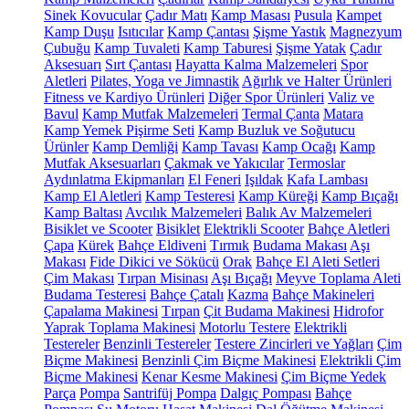
Sinek Kovucular
Çadır Matı
Kamp Masası
Pusula
Kampet
Kamp Duşu
Isıtıcılar
Kamp Çantası
Şişme Yastık
Magnezyum
Çubuğu
Kamp Tuvaleti
Kamp Taburesi
Şişme Yatak
Çadır
Aksesuarı
Sırt Çantası
Hayatta Kalma Malzemeleri
Spor
Aletleri
Pilates, Yoga ve Jimnastik
Ağırlık ve Halter Ürünleri
Fitness ve Kardiyo Ürünleri
Diğer Spor Ürünleri
Valiz ve
Bavul
Kamp Mutfak Malzemeleri
Termal Çanta
Matara
Kamp Yemek Pişirme Seti
Kamp Buzluk ve Soğutucu
Ürünler
Kamp Demliği
Kamp Tavası
Kamp Ocağı
Kamp
Mutfak Aksesuarları
Çakmak ve Yakıcılar
Termoslar
Aydınlatma Ekipmanları
El Feneri
Işıldak
Kafa Lambası
Kamp El Aletleri
Kamp Testeresi
Kamp Küreği
Kamp Bıçağı
Kamp Baltası
Avcılık Malzemeleri
Balık Av Malzemeleri
Bisiklet ve Scooter
Bisiklet
Elektrikli Scooter
Bahçe Aletleri
Çapa
Kürek
Bahçe Eldiveni
Tırmık
Budama Makası
Aşı
Makası
Fide Dikici ve Sökücü
Orak
Bahçe El Aleti Setleri
Çim Makası
Tırpan Misinası
Aşı Bıçağı
Meyve Toplama Aleti
Budama Testeresi
Bahçe Çatalı
Kazma
Bahçe Makineleri
Çapalama Makinesi
Tırpan
Çit Budama Makinesi
Hidrofor
Yaprak Toplama Makinesi
Motorlu Testere
Elektrikli
Testereler
Benzinli Testereler
Testere Zincirleri ve Yağları
Çim
Biçme Makinesi
Benzinli Çim Biçme Makinesi
Elektrikli Çim
Biçme Makinesi
Kenar Kesme Makinesi
Çim Biçme Yedek
Parça
Pompa
Santrifüj Pompa
Dalgıç Pompası
Bahçe