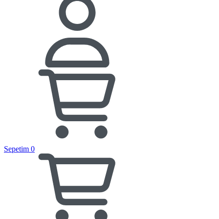
Sepetim
0