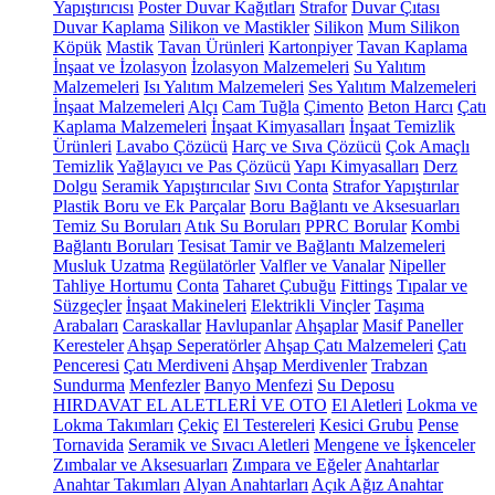
Yapıştırıcısı
Poster Duvar Kağıtları
Strafor
Duvar Çıtası
Duvar Kaplama
Silikon ve Mastikler
Silikon
Mum Silikon
Köpük
Mastik
Tavan Ürünleri
Kartonpiyer
Tavan Kaplama
İnşaat ve İzolasyon
İzolasyon Malzemeleri
Su Yalıtım
Malzemeleri
Isı Yalıtım Malzemeleri
Ses Yalıtım Malzemeleri
İnşaat Malzemeleri
Alçı
Cam Tuğla
Çimento
Beton Harcı
Çatı
Kaplama Malzemeleri
İnşaat Kimyasalları
İnşaat Temizlik
Ürünleri
Lavabo Çözücü
Harç ve Sıva Çözücü
Çok Amaçlı
Temizlik
Yağlayıcı ve Pas Çözücü
Yapı Kimyasalları
Derz
Dolgu
Seramik Yapıştırıcılar
Sıvı Conta
Strafor Yapıştırılar
Plastik Boru ve Ek Parçalar
Boru Bağlantı ve Aksesuarları
Temiz Su Boruları
Atık Su Boruları
PPRC Borular
Kombi
Bağlantı Boruları
Tesisat Tamir ve Bağlantı Malzemeleri
Musluk Uzatma
Regülatörler
Valfler ve Vanalar
Nipeller
Tahliye Hortumu
Conta
Taharet Çubuğu
Fittings
Tıpalar ve
Süzgeçler
İnşaat Makineleri
Elektrikli Vinçler
Taşıma
Arabaları
Caraskallar
Havlupanlar
Ahşaplar
Masif Paneller
Keresteler
Ahşap Seperatörler
Ahşap Çatı Malzemeleri
Çatı
Penceresi
Çatı Merdiveni
Ahşap Merdivenler
Trabzan
Sundurma
Menfezler
Banyo Menfezi
Su Deposu
HIRDAVAT EL ALETLERİ VE OTO
El Aletleri
Lokma ve
Lokma Takımları
Çekiç
El Testereleri
Kesici Grubu
Pense
Tornavida
Seramik ve Sıvacı Aletleri
Mengene ve İşkenceler
Zımbalar ve Aksesuarları
Zımpara ve Eğeler
Anahtarlar
Anahtar Takımları
Alyan Anahtarları
Açık Ağız Anahtar