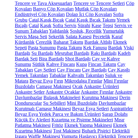
Tencere ve Tava Aksesuarları
Tencere ve Tencere Setleri
Çöp
Kovaları
Banyo Çöp Kovaları
Mutfak Çöp Kovaları
Endüstriyel Çöp Kovaları
Dolap İçi Çöp Kovaları
Sofra
Grubu
Çatal,Kaşık,Bıçak
Çatal Kaşık Bıçak Takımı
Yemek
Bıçağı
Çatal
Kaşık
Sofra Servis
Sürahi
Kase
Tepsi
Servis ve
Sunum Tabakları
Yağdanlık
Sosluk, Reçellik
Yumurtalık
Servis Maşa Seti
Şekerlik
Salata Kasesi
Peçetelik
Karaf
Kürdanlık
Çerezlik
Baharat Takımı
Bardak Altlığı
Ekmek
Sepeti
Pasta Sunumu
Pasta Takımı
Kek Fanusu
Bardak
Viski
Bardağı
Su Bardağı
Meşrubat Bardağı
Rakı Bardağı
Kadeh
Bardak Seti
Bira Bardağı
Shot Bardağı
Çay ve Kahve
Sunumu
Sütlük
Kahve Fincanı
Kupa
Fincan Takımı
Çay
Tabakları
Çay Setleri
Çay Fincanı
Çay Bardağı
Çay Kaşığı
Yemek Takımları
Tabaklar
Kahvaltı Takımları
Suluk ve
Matara
Beyaz Eşya
Fırın
Mikrodalga Fırınlar
Mini Fırınlar
Buzdolabı
Çamaşır Makinesi
Ocak
Ankastre Ürünleri
Ankastre Setler
Ankastre Ocaklar
Ankastre Fırınlar
Ankastre
Davlumbazlar
Bulaşık Makineleri
Kurutma Makinesi
Derin
Dondurucular
Su Sebilleri
Mini Buzdolabı
Davlumbazlar
Kurutmalı Çamaşır Makinesi
Beyaz Eşya Setleri
Aspiratörler
Beyaz Eşya Yedek Parça ve Bakım Ürünleri
Şarap Dolabı
Küçük Ev Aletleri
Kızartma ve Pişirme Makineleri
Mısır
Patlatma Makinesi
Fritöz
Ekmek Yapma Makinesi
Ekmek
Kızartma Makinesi
Tost Makinesi
Buharlı Pişirici
Elektrikli
Izgara
Waffle Makinesi
Yumurta Haşlayıcı
Elektrikli Tencere