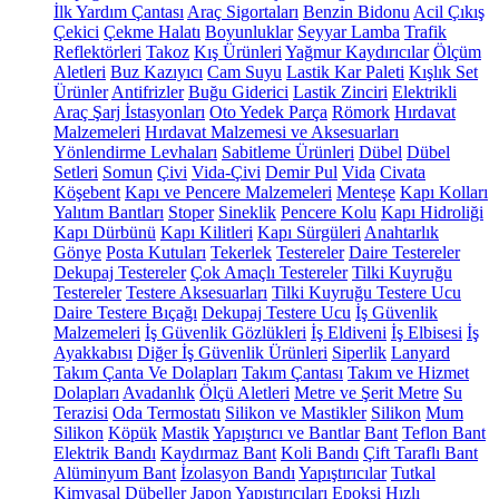
İlk Yardım Çantası
Araç Sigortaları
Benzin Bidonu
Acil Çıkış
Çekici
Çekme Halatı
Boyunluklar
Seyyar Lamba
Trafik
Reflektörleri
Takoz
Kış Ürünleri
Yağmur Kaydırıcılar
Ölçüm
Aletleri
Buz Kazıyıcı
Cam Suyu
Lastik Kar Paleti
Kışlık Set
Ürünler
Antifrizler
Buğu Giderici
Lastik Zinciri
Elektrikli
Araç Şarj İstasyonları
Oto Yedek Parça
Römork
Hırdavat
Malzemeleri
Hırdavat Malzemesi ve Aksesuarları
Yönlendirme Levhaları
Sabitleme Ürünleri
Dübel
Dübel
Setleri
Somun
Çivi
Vida-Çivi
Demir Pul
Vida
Civata
Köşebent
Kapı ve Pencere Malzemeleri
Menteşe
Kapı Kolları
Yalıtım Bantları
Stoper
Sineklik
Pencere Kolu
Kapı Hidroliği
Kapı Dürbünü
Kapı Kilitleri
Kapı Sürgüleri
Anahtarlık
Gönye
Posta Kutuları
Tekerlek
Testereler
Daire Testereler
Dekupaj Testereler
Çok Amaçlı Testereler
Tilki Kuyruğu
Testereler
Testere Aksesuarları
Tilki Kuyruğu Testere Ucu
Daire Testere Bıçağı
Dekupaj Testere Ucu
İş Güvenlik
Malzemeleri
İş Güvenlik Gözlükleri
İş Eldiveni
İş Elbisesi
İş
Ayakkabısı
Diğer İş Güvenlik Ürünleri
Siperlik
Lanyard
Takım Çanta Ve Dolapları
Takım Çantası
Takım ve Hizmet
Dolapları
Avadanlık
Ölçü Aletleri
Metre ve Şerit Metre
Su
Terazisi
Oda Termostatı
Silikon ve Mastikler
Silikon
Mum
Silikon
Köpük
Mastik
Yapıştırıcı ve Bantlar
Bant
Teflon Bant
Elektrik Bandı
Kaydırmaz Bant
Koli Bandı
Çift Taraflı Bant
Alüminyum Bant
İzolasyon Bandı
Yapıştırıcılar
Tutkal
Kimyasal Dübeller
Japon Yapıştırıcıları
Epoksi
Hızlı