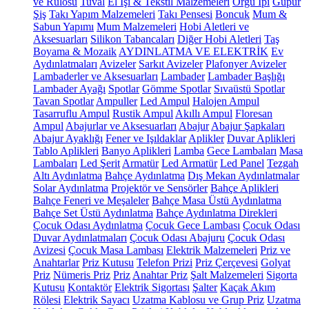
ve Rulosu
Tuval
El İşi & Tekstil Malzemeleri
Örgü İpi
Güpür
Şiş
Takı Yapım Malzemeleri
Takı Pensesi
Boncuk
Mum &
Sabun Yapımı
Mum Malzemeleri
Hobi Aletleri ve
Aksesuarları
Silikon Tabancaları
Diğer Hobi Aletleri
Taş
Boyama & Mozaik
AYDINLATMA VE ELEKTRİK
Ev
Aydınlatmaları
Avizeler
Sarkıt Avizeler
Plafonyer Avizeler
Lambaderler ve Aksesuarları
Lambader
Lambader Başlığı
Lambader Ayağı
Spotlar
Gömme Spotlar
Sıvaüstü Spotlar
Tavan Spotlar
Ampuller
Led Ampul
Halojen Ampul
Tasarruflu Ampul
Rustik Ampul
Akıllı Ampul
Floresan
Ampul
Abajurlar ve Aksesuarları
Abajur
Abajur Şapkaları
Abajur Ayaklığı
Fener ve Işıldaklar
Aplikler
Duvar Aplikleri
Tablo Aplikleri
Banyo Aplikleri
Lamba
Gece Lambaları
Masa
Lambaları
Led Şerit
Armatür
Led Armatür
Led Panel
Tezgah
Altı Aydınlatma
Bahçe Aydınlatma
Dış Mekan Aydınlatmalar
Solar Aydınlatma
Projektör ve Sensörler
Bahçe Aplikleri
Bahçe Feneri ve Meşaleler
Bahçe Masa Üstü Aydınlatma
Bahçe Set Üstü Aydınlatma
Bahçe Aydınlatma Direkleri
Çocuk Odası Aydınlatma
Çocuk Gece Lambası
Çocuk Odası
Duvar Aydınlatmaları
Çocuk Odası Abajuru
Çocuk Odası
Avizesi
Çocuk Masa Lambası
Elektrik Malzemeleri
Priz ve
Anahtarlar
Priz Kutusu
Telefon Prizi
Priz Çerçevesi
Golyat
Priz
Nümeris Priz
Priz
Anahtar Priz
Şalt Malzemeleri
Sigorta
Kutusu
Kontaktör
Elektrik Sigortası
Şalter
Kaçak Akım
Rölesi
Elektrik Sayacı
Uzatma Kablosu ve Grup Priz
Uzatma