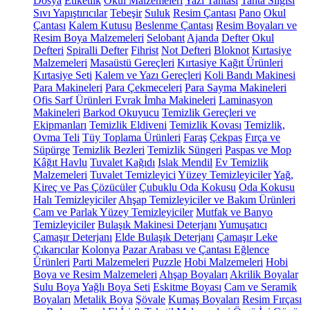
Dosya
Etiketlik
Okul Malzemeleri
Yazı Tahtası
Tahta Silgisi
Sıvı Yapıştırıcılar
Tebeşir
Suluk
Resim Çantası
Pano
Okul
Çantası
Kalem Kutusu
Beslenme Çantası
Resim Boyaları ve
Resim Boya Malzemeleri
Selobant
Ajanda
Defter
Okul
Defteri
Spiralli Defter
Fihrist
Not Defteri
Bloknot
Kırtasiye
Malzemeleri
Masaüstü Gereçleri
Kırtasiye Kağıt Ürünleri
Kırtasiye Seti
Kalem ve Yazı Gereçleri
Koli Bandı Makinesi
Para Makineleri
Para Çekmeceleri
Para Sayma Makineleri
Ofis Sarf Ürünleri
Evrak İmha Makineleri
Laminasyon
Makineleri
Barkod Okuyucu
Temizlik Gereçleri ve
Ekipmanları
Temizlik Eldiveni
Temizlik Kovası
Temizlik,
Ovma Teli
Tüy Toplama Ürünleri
Faraş
Çekpas
Fırça ve
Süpürge
Temizlik Bezleri
Temizlik Süngeri
Paspas ve Mop
Kâğıt Havlu
Tuvalet Kağıdı
Islak Mendil
Ev Temizlik
Malzemeleri
Tuvalet Temizleyici
Yüzey Temizleyiciler
Yağ,
Kireç ve Pas Çözücüler
Çubuklu Oda Kokusu
Oda Kokusu
Halı Temizleyiciler
Ahşap Temizleyiciler ve Bakım Ürünleri
Cam ve Parlak Yüzey Temizleyiciler
Mutfak ve Banyo
Temizleyiciler
Bulaşık Makinesi Deterjanı
Yumuşatıcı
Çamaşır Deterjanı
Elde Bulaşık Deterjanı
Çamaşır Leke
Çıkarıcılar
Kolonya
Pazar Arabası ve Çantası
Eğlence
Ürünleri
Parti Malzemeleri
Puzzle
Hobi Malzemeleri
Hobi
Boya ve Resim Malzemeleri
Ahşap Boyaları
Akrilik Boyalar
Sulu Boya
Yağlı Boya Seti
Eskitme Boyası
Cam ve Seramik
Boyaları
Metalik Boya
Şövale
Kumaş Boyaları
Resim Fırçası