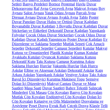
Setleri
Banyo Perdeleri
Bornoz
Peştemal
Havlu
Duvar
Dekorasyonu
Raf
Ayna
Çerçeveli Ayna
Makyaj Aynası
Boy
Aynası
Salon Aynası
Yatak Odası Aynası
Parçalı Ayna
Dresuar Aynası
Duvar Aynası
Ayaklı Ayna
Tablo
Poster
Duvar Panoları
Duvar Halısı ve Örtüsü
Duvar Kağıtları
Boyanabilir Duvar Kağıtları
3 Boyutlu Duvar Kağıtları
Duvar
Stickerları ve Etiketleri
Dekoratif Duvar Kağıtları
Yapışkanlı
Folyolar
Çocuk Odası Duvar Stickerları
Çocuk Odası Duvar
Kağıtları
Duvar Kağıdı Yapıştırıcısı
Poster Duvar Kağıtları
Ev
Düzenleme ve Saklama
Sepetler
Mutfak Sepeti
Çok Amaçlı
Sepetler
Dekoratif Sepetler
Çamaşır Sepetleri
Kutular
Makyaj
Kutusu ve Organizerleri
Plastik Kutular
Kumaş Kutular
Ayakkabı Kutuları
Oyuncak Kutuları
Saklama Kutusu
Dekoratif Kutu
Takı Kutusu
Çamaşır Kurutma Askısı
Saklama Hurçları
Hurçlar
Vakumlu Hurçlar
Halı Hurcu
Askılar
Elbise ve Aksesuar Askıları
Dekoratif Askılar
Kapı
Arkası Askıları
Yapışkanlı Askılar
Vestiyer Askısı
Takı Askısı
Bavul İçi Düzenleyici
Kurutma Makinesi Topu
Şemsiye
Dolap İçi Düzenleyici
Makyaj Çantası
Duvar ve Masa
Saatleri
Masa Saati
Duvar Saatleri
Bahçe Tekstili
Salıncak
Minderleri
Ütü Masası
Çöp Kovaları
Banyo Çöp Kovaları
Mutfak Çöp Kovaları
Endüstriyel Çöp Kovaları
Dolap İçi
Çöp Kovaları
Kırtasiye ve Ofis Malzemeleri
Dosyalama ve
Arşivleme
Poşet Dosya
Evrak Rafı
Çıtçıtlı Dosya
Klasör
Telli