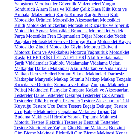
Yapıştırıcı
Merdivenler
Güvenlik Malzemeleri
Yangın
Söndürücü
Alarm
Kasa ve Kilitler
Çelik Kasa
Kilit
Kutu ve
Ambalaj Malzemeleri
Kargo Kutusu
Kargo Poşeti
Koli
Motosiklet Ürünleri
Motorsiklet Aksesuarları
Motosiklet
Kilidi
Motosiklet Stickerları
Motosiklet Rüzgarlık ve Siperlik
Motosiklet Aynası
Motosiklet Brandası
Motorsiklet Yedek
Parça
Motosiklet Fren Ekipmanları
Diğer Motosiklet Yedek
Parçaları
Motosiklet Fren ve Debriyaj Kolu
Motosiklet Kayışı
Motosiklet Zinciri
Motosiklet Giyim
Motorcu Eldiveni
Motorcu Botu ve Ayakkabısı
Motorcu Yağmurluk
Motosiklet
Kaskı
ELEKTRİKLİ EL ALETLERİ
Akülü Vidalamalar
Şarjlı Vidalamalar
Kablolu Vidalamalar
Vidalama Uçları
Matkaplar
Darbeli Matkaplar
Akülü Matkap ve Vidalamalar
Matkap Ucu ve Setleri
Somun Sıkma Makineleri
Darbesiz
Matkaplar
Manyetik Matkap
Sütunlu Matkap
Matkap Tezgahı
Kırıcılar ve Deliciler
Zımpara ve Polisaj
Zımpara Makineleri
Polisaj Makineleri
Planyalar
Zımpara Kağıdı ve Aksesuarları
Testereler
Daire Testereler
Dekupaj Testereler
Çok Amaçlı
Testereler
Tilki Kuyruğu Testereler
Testere Aksesuarları
Tilki
Kuyruğu Testere Ucu
Daire Testere Bıçağı
Dekupaj Testere
Ucu
Bahçe Makineleri
Çapalama Makinesi
Tırpan
Çit
Budama Makinesi
Hidrofor
Yaprak Toplama Makinesi
Motorlu Testere
Elektrikli Testereler
Benzinli Testereler
Testere Zincirleri ve Yağları
Çim Biçme Makinesi
Benzinli
Çim Biçme Makinesi
Elektrikli Çim Biçme Makinesi
Kenar