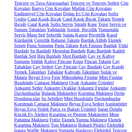
Tencere ve Tava Aksesuarları
Tencere ve Tencere Setleri
Çöp
Kovaları
Banyo Çöp Kovaları
Mutfak Çöp Kovaları
Endüstriyel Çöp Kovaları
Dolap İçi Çöp Kovaları
Sofra
Grubu
Çatal,Kaşık,Bıçak
Çatal Kaşık Bıçak Takımı
Yemek
Bıçağı
Çatal
Kaşık
Sofra Servis
Sürahi
Kase
Tepsi
Servis ve
Sunum Tabakları
Yağdanlık
Sosluk, Reçellik
Yumurtalık
Servis Maşa Seti
Şekerlik
Salata Kasesi
Peçetelik
Karaf
Kürdanlık
Çerezlik
Baharat Takımı
Bardak Altlığı
Ekmek
Sepeti
Pasta Sunumu
Pasta Takımı
Kek Fanusu
Bardak
Viski
Bardağı
Su Bardağı
Meşrubat Bardağı
Rakı Bardağı
Kadeh
Bardak Seti
Bira Bardağı
Shot Bardağı
Çay ve Kahve
Sunumu
Sütlük
Kahve Fincanı
Kupa
Fincan Takımı
Çay
Tabakları
Çay Setleri
Çay Fincanı
Çay Bardağı
Çay Kaşığı
Yemek Takımları
Tabaklar
Kahvaltı Takımları
Suluk ve
Matara
Beyaz Eşya
Fırın
Mikrodalga Fırınlar
Mini Fırınlar
Buzdolabı
Çamaşır Makinesi
Ocak
Ankastre Ürünleri
Ankastre Setler
Ankastre Ocaklar
Ankastre Fırınlar
Ankastre
Davlumbazlar
Bulaşık Makineleri
Kurutma Makinesi
Derin
Dondurucular
Su Sebilleri
Mini Buzdolabı
Davlumbazlar
Kurutmalı Çamaşır Makinesi
Beyaz Eşya Setleri
Aspiratörler
Beyaz Eşya Yedek Parça ve Bakım Ürünleri
Şarap Dolabı
Küçük Ev Aletleri
Kızartma ve Pişirme Makineleri
Mısır
Patlatma Makinesi
Fritöz
Ekmek Yapma Makinesi
Ekmek
Kızartma Makinesi
Tost Makinesi
Buharlı Pişirici
Elektrikli
Izgara
Waffle Makinesi
Yumurta Haşlayıcı
Elektrikli Tencere