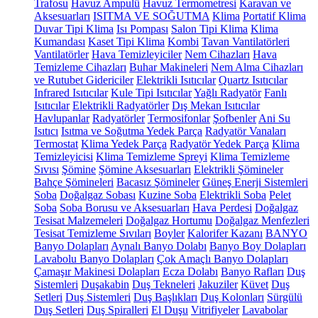
Trafosu
Havuz Ampulü
Havuz Termometresi
Karavan ve
Aksesuarları
ISITMA VE SOĞUTMA
Klima
Portatif Klima
Duvar Tipi Klima
Isı Pompası
Salon Tipi Klima
Klima
Kumandası
Kaset Tipi Klima
Kombi
Tavan Vantilatörleri
Vantilatörler
Hava Temizleyiciler
Nem Cihazları
Hava
Temizleme Cihazları
Buhar Makineleri
Nem Alma Cihazları
ve Rutubet Gidericiler
Elektrikli Isıtıcılar
Quartz Isıtıcılar
Infrared Isıtıcılar
Kule Tipi Isıtıcılar
Yağlı Radyatör
Fanlı
Isıtıcılar
Elektrikli Radyatörler
Dış Mekan Isıtıcılar
Havlupanlar
Radyatörler
Termosifonlar
Şofbenler
Ani Su
Isıtıcı
Isıtma ve Soğutma Yedek Parça
Radyatör Vanaları
Termostat
Klima Yedek Parça
Radyatör Yedek Parça
Klima
Temizleyicisi
Klima Temizleme Spreyi
Klima Temizleme
Sıvısı
Şömine
Şömine Aksesuarları
Elektrikli Şömineler
Bahçe Şömineleri
Bacasız Şömineler
Güneş Enerji Sistemleri
Soba
Doğalgaz Sobası
Kuzine Soba
Elektrikli Soba
Pelet
Soba
Soba Borusu ve Aksesuarları
Hava Perdesi
Doğalgaz
Tesisat Malzemeleri
Doğalgaz Hortumu
Doğalgaz Menfezleri
Tesisat Temizleme Sıvıları
Boyler
Kalorifer Kazanı
BANYO
Banyo Dolapları
Aynalı Banyo Dolabı
Banyo Boy Dolapları
Lavabolu Banyo Dolapları
Çok Amaçlı Banyo Dolapları
Çamaşır Makinesi Dolapları
Ecza Dolabı
Banyo Rafları
Duş
Sistemleri
Duşakabin
Duş Tekneleri
Jakuziler
Küvet
Duş
Setleri
Duş Sistemleri
Duş Başlıkları
Duş Kolonları
Sürgülü
Duş Setleri
Duş Spiralleri
El Duşu
Vitrifiyeler
Lavabolar