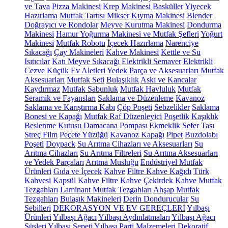
ve Tava
Pizza Makinesi
Krep Makinesi
Basküller
Yiyecek
Hazırlama
Mutfak Tartısı
Mikser
Kıyma Makinesi
Blender
Doğrayıcı ve Rondolar
Meyve Kurutma Makinesi
Dondurma
Makinesi
Hamur Yoğurma Makinesi ve Mutfak Şefleri
Yoğurt
Makinesi
Mutfak Robotu
İçecek Hazırlama
Narenciye
Sıkacağı
Çay Makineleri
Kahve Makinesi
Kettle ve Su
Isıtıcılar
Katı Meyve Sıkacağı
Elektrikli Semaver
Elektrikli
Cezve
Küçük Ev Aletleri Yedek Parça ve Aksesuarları
Mutfak
Aksesuarları
Mutfak Seti
Bulaşıklık
Askı ve Kancalar
Kaydırmaz
Mutfak Sabunluk
Mutfak Havluluk
Mutfak
Seramik ve Fayansları
Saklama ve Düzenleme
Kavanoz
Saklama ve Karıştırma Kabı
Çöp Poşeti
Sebzelikler
Saklama
Bonesi ve Kapağı
Mutfak Raf Düzenleyici
Poşetlik
Kaşıklık
Beslenme Kutusu
Damacana Pompası
Ekmeklik
Sefer Tası
Streç Film
Peçete Yüzüğü
Kavanoz Kapağı
Pipet
Buzdolabı
Poşeti
Doypack
Su Arıtma Cihazları ve Aksesuarları
Su
Arıtma Cihazları
Su Arıtma Filtreleri
Su Arıtma Aksesuarları
ve Yedek Parçaları
Arıtma Musluğu
Endüstriyel Mutfak
Ürünleri
Gıda ve İçecek
Kahve
Filtre Kahve Kağıdı
Türk
Kahvesi
Kapsül Kahve
Filtre Kahve
Çekirdek Kahve
Mutfak
Tezgahları
Laminant Mutfak Tezgahları
Ahşap Mutfak
Tezgahları
Bulaşık Makineleri
Derin Dondurucular
Su
Sebilleri
DEKORASYON VE EV GEREÇLERİ
Yılbaşı
Ürünleri
Yılbaşı Ağacı
Yılbaşı Aydınlatmaları
Yılbaşı Ağacı
Süsleri
Yılbaşı Sepeti
Yılbaşı Parti Malzemeleri
Dekoratif