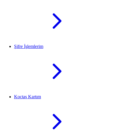
Şifre İşlemlerim
Koçtaş Kartım