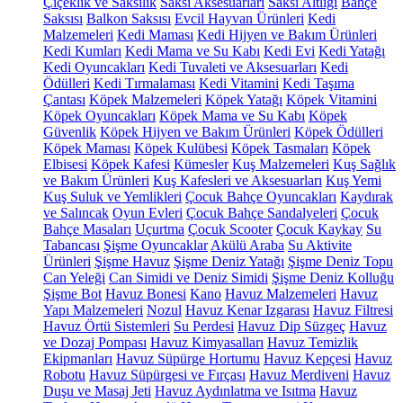
Çiçeklik ve Saksılık
Saksı Aksesuarları
Saksı Altlığı
Bahçe
Saksısı
Balkon Saksısı
Evcil Hayvan Ürünleri
Kedi
Malzemeleri
Kedi Maması
Kedi Hijyen ve Bakım Ürünleri
Kedi Kumları
Kedi Mama ve Su Kabı
Kedi Evi
Kedi Yatağı
Kedi Oyuncakları
Kedi Tuvaleti ve Aksesuarları
Kedi
Ödülleri
Kedi Tırmalaması
Kedi Vitamini
Kedi Taşıma
Çantası
Köpek Malzemeleri
Köpek Yatağı
Köpek Vitamini
Köpek Oyuncakları
Köpek Mama ve Su Kabı
Köpek
Güvenlik
Köpek Hijyen ve Bakım Ürünleri
Köpek Ödülleri
Köpek Maması
Köpek Kulübesi
Köpek Tasmaları
Köpek
Elbisesi
Köpek Kafesi
Kümesler
Kuş Malzemeleri
Kuş Sağlık
ve Bakım Ürünleri
Kuş Kafesleri ve Aksesuarları
Kuş Yemi
Kuş Suluk ve Yemlikleri
Çocuk Bahçe Oyuncakları
Kaydırak
ve Salıncak
Oyun Evleri
Çocuk Bahçe Sandalyeleri
Çocuk
Bahçe Masaları
Uçurtma
Çocuk Scooter
Çocuk Kaykay
Su
Tabancası
Şişme Oyuncaklar
Akülü Araba
Su Aktivite
Ürünleri
Şişme Havuz
Şişme Deniz Yatağı
Şişme Deniz Topu
Can Yeleği
Can Simidi ve Deniz Simidi
Şişme Deniz Kolluğu
Şişme Bot
Havuz Bonesi
Kano
Havuz Malzemeleri
Havuz
Yapı Malzemeleri
Nozul
Havuz Kenar Izgarası
Havuz Filtresi
Havuz Örtü Sistemleri
Su Perdesi
Havuz Dip Süzgeç
Havuz
ve Dozaj Pompası
Havuz Kimyasalları
Havuz Temizlik
Ekipmanları
Havuz Süpürge Hortumu
Havuz Kepçesi
Havuz
Robotu
Havuz Süpürgesi ve Fırçası
Havuz Merdiveni
Havuz
Duşu ve Masaj Jeti
Havuz Aydınlatma ve Isıtma
Havuz