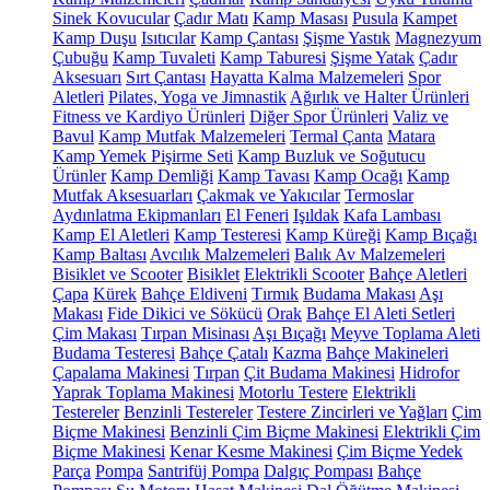
Sinek Kovucular
Çadır Matı
Kamp Masası
Pusula
Kampet
Kamp Duşu
Isıtıcılar
Kamp Çantası
Şişme Yastık
Magnezyum
Çubuğu
Kamp Tuvaleti
Kamp Taburesi
Şişme Yatak
Çadır
Aksesuarı
Sırt Çantası
Hayatta Kalma Malzemeleri
Spor
Aletleri
Pilates, Yoga ve Jimnastik
Ağırlık ve Halter Ürünleri
Fitness ve Kardiyo Ürünleri
Diğer Spor Ürünleri
Valiz ve
Bavul
Kamp Mutfak Malzemeleri
Termal Çanta
Matara
Kamp Yemek Pişirme Seti
Kamp Buzluk ve Soğutucu
Ürünler
Kamp Demliği
Kamp Tavası
Kamp Ocağı
Kamp
Mutfak Aksesuarları
Çakmak ve Yakıcılar
Termoslar
Aydınlatma Ekipmanları
El Feneri
Işıldak
Kafa Lambası
Kamp El Aletleri
Kamp Testeresi
Kamp Küreği
Kamp Bıçağı
Kamp Baltası
Avcılık Malzemeleri
Balık Av Malzemeleri
Bisiklet ve Scooter
Bisiklet
Elektrikli Scooter
Bahçe Aletleri
Çapa
Kürek
Bahçe Eldiveni
Tırmık
Budama Makası
Aşı
Makası
Fide Dikici ve Sökücü
Orak
Bahçe El Aleti Setleri
Çim Makası
Tırpan Misinası
Aşı Bıçağı
Meyve Toplama Aleti
Budama Testeresi
Bahçe Çatalı
Kazma
Bahçe Makineleri
Çapalama Makinesi
Tırpan
Çit Budama Makinesi
Hidrofor
Yaprak Toplama Makinesi
Motorlu Testere
Elektrikli
Testereler
Benzinli Testereler
Testere Zincirleri ve Yağları
Çim
Biçme Makinesi
Benzinli Çim Biçme Makinesi
Elektrikli Çim
Biçme Makinesi
Kenar Kesme Makinesi
Çim Biçme Yedek
Parça
Pompa
Santrifüj Pompa
Dalgıç Pompası
Bahçe