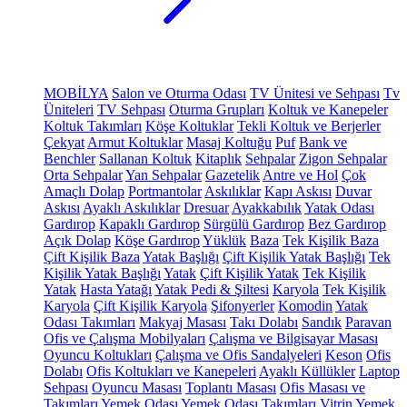
MOBİLYA
Salon ve Oturma Odası
TV Ünitesi ve Sehpası
Tv
Üniteleri
TV Sehpası
Oturma Grupları
Koltuk ve Kanepeler
Koltuk Takımları
Köşe Koltuklar
Tekli Koltuk ve Berjerler
Çekyat
Armut Koltuklar
Masaj Koltuğu
Puf
Bank ve
Benchler
Sallanan Koltuk
Kitaplık
Sehpalar
Zigon Sehpalar
Orta Sehpalar
Yan Sehpalar
Gazetelik
Antre ve Hol
Çok
Amaçlı Dolap
Portmantolar
Askılıklar
Kapı Askısı
Duvar
Askısı
Ayaklı Askılıklar
Dresuar
Ayakkabılık
Yatak Odası
Gardırop
Kapaklı Gardırop
Sürgülü Gardırop
Bez Gardırop
Açık Dolap
Köşe Gardırop
Yüklük
Baza
Tek Kişilik Baza
Çift Kişilik Baza
Yatak Başlığı
Çift Kişilik Yatak Başlığı
Tek
Kişilik Yatak Başlığı
Yatak
Çift Kişilik Yatak
Tek Kişilik
Yatak
Hasta Yatağı
Yatak Pedi & Şiltesi
Karyola
Tek Kişilik
Karyola
Çift Kişilik Karyola
Şifonyerler
Komodin
Yatak
Odası Takımları
Makyaj Masası
Takı Dolabı
Sandık
Paravan
Ofis ve Çalışma Mobilyaları
Çalışma ve Bilgisayar Masası
Oyuncu Koltukları
Çalışma ve Ofis Sandalyeleri
Keson
Ofis
Dolabı
Ofis Koltukları ve Kanepeleri
Ayaklı Küllükler
Laptop
Sehpası
Oyuncu Masası
Toplantı Masası
Ofis Masası ve
Takımları
Yemek Odası
Yemek Odası Takımları
Vitrin
Yemek