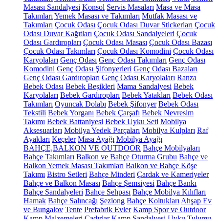
Masası Sandalyesi
Konsol
Servis Masaları
Masa ve Masa
Takımları
Yemek Masası ve Takımları
Mutfak Masası ve
Takımları
Çocuk Odası
Çocuk Odası Duvar Stickerları
Çocuk
Odası Duvar Kağıtları
Çocuk Odası Sandalyeleri
Çocuk
Odası Gardıropları
Çocuk Odası Masası
Çocuk Odası Bazası
Çocuk Odası Takımları
Çocuk Odası Komodini
Çocuk Odası
Karyolaları
Genç Odası
Genç Odası Takımları
Genç Odası
Komodini
Genç Odası Şifonyerleri
Genç Odası Bazaları
Genç Odası Gardıropları
Genç Odası Karyolaları
Ranza
Bebek Odası
Bebek Beşikleri
Mama Sandalyesi
Bebek
Karyolaları
Bebek Gardıropları
Bebek Yatakları
Bebek Odası
Takımları
Oyuncak Dolabı
Bebek Şifonyer
Bebek Odası
Tekstili
Bebek Yorganı
Bebek Çarşafı
Bebek Nevresim
Takımı
Bebek Battaniyesi
Bebek Uyku Seti
Mobilya
Aksesuarları
Mobilya Yedek Parçaları
Mobilya Kulpları
Raf
Ayakları
Keçeler
Masa Ayağı
Mobilya Ayağı
BAHÇE,BALKON VE OUTDOOR
Bahçe Mobilyaları
Bahçe Takımları
Balkon ve Bahçe Oturma Grubu
Bahçe ve
Balkon Yemek Masası Takımları
Balkon ve Bahçe Köşe
Takımı
Bistro Setleri
Bahçe Minderi
Çardak ve Kameriyeler
Bahçe ve Balkon Masası
Bahçe Şemsiyesi
Bahçe Bankı
Bahçe Sandalyeleri
Bahçe Sehpası
Bahçe Mobilya Kılıfları
Hamak
Bahçe Salıncağı
Şezlong
Bahçe Koltukları
Ahşap Ev
ve Bungalov
Tente
Prefabrik Evler
Kamp Spor ve Outdoor
Kamp Malzemeleri
Çadırlar
Kamp Sandalyesi
Uyku Tulumu