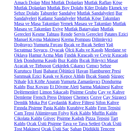
Amaçlı Dolap
Mini Mutfak Dolapları
Mutfak Rafları
Köşe
Mutfak Dolapları
Mutfak Boy Dolabı
Kiler Dolabı
Ekmek ve
Sebze Dolabı
Tabureler
Sandalye
Mutfak Sandalyeleri
Bar
Sandalyeleri
Katlanır Sandalyeler
Mutfak Köşe Takımları
Masa ve Masa Takımları
Yemek Masası ve Takımları
Mutfak
Masası ve Takımları
Eviye
Mutfak Bataryaları
Mutfak
Gereçleri
Kesme Tahtası
Rende
Servis Gereçleri
Patates Ezici
Manuel Kıyma Makinesi
Krema Pompası
Dilimleyici
Doğrayıcı
Yumurta Fırçası
Bıçak ve Bıçak Setleri
Yağ
Sıçratmaz
Soyucu, Oyacak
Ölçü Kabı ve Kaşığı
Merdane ve
Oklava
Hamur Açma Matı
Fındık Kıracağı ve Ceviz Kıracağı
Elek
Dondurma Kaşığı
Buz Kalıbı
Bıçak Bileyici Masat
Açacak ve Tirbuşon
Çekirdek Çıkarıcı
Çırpıcı
Sebze
Kurutucu
Huni
Baharat Öğütücü
Havan
Hamburger Presi
Sarımsak Ezici
Kaşık ve Kepçe Altlığı
Bıçak Standı
Süzgeç
Nihale
İçli Köfte Aparatı
Yumurta Zamanlayıcı
Dondurma
Kalıbı
Buz Kovası
Et Dövme Aleti
Sarma Makinesi
Kahve
Değirmenleri
Limon Sıkacağı
Pişirme Grubu
Çay ve Kahve
Demleme
French Press
Dripper
Chemex
Cezve
Çay Süzgeci
Demlik
Moka Pot
Çaydanlık
Kahve Filtresi
Sifon Kahve
Fırında Pişirme
Pasta Kalıbı
Kurabiye Kalıbı
Fırın Tepsisi
Cam Tepsi
Alüminyum Folyo
Kek Kalıbı
Muffin Kalıbı
Çikolata Kalıbı
Güveç
Pişirme Kağıdı
Pizza Tepsisi
Tart
Kalıbı
Ocak Üstü Pişirme
Tava ve Tava Setleri
Ocak Üstü
Tost Makinesi
Ocak Üstü Sac
Sahan
Düdüklü Tencere