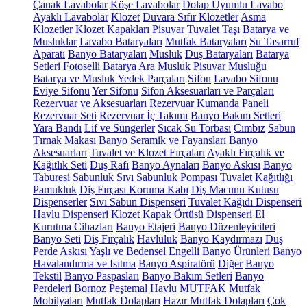
Çanak Lavabolar
Köşe Lavabolar
Dolap Uyumlu Lavabo
Ayaklı Lavabolar
Klozet
Duvara Sıfır Klozetler
Asma
Klozetler
Klozet Kapakları
Pisuvar
Tuvalet Taşı
Batarya ve
Musluklar
Lavabo Bataryaları
Mutfak Bataryaları
Su Tasarruf
Aparatı
Banyo Bataryaları
Musluk
Duş Bataryaları
Batarya
Setleri
Fotoselli Batarya
Ara Musluk
Pisuvar Musluğu
Batarya ve Musluk Yedek Parçaları
Sifon
Lavabo Sifonu
Eviye Sifonu
Yer Sifonu
Sifon Aksesuarları ve Parçaları
Rezervuar ve Aksesuarları
Rezervuar Kumanda Paneli
Rezervuar Seti
Rezervuar İç Takımı
Banyo Bakım Setleri
Yara Bandı
Lif ve Süngerler
Sıcak Su Torbası
Cımbız
Sabun
Tırnak Makası
Banyo Seramik ve Fayansları
Banyo
Aksesuarları
Tuvalet ve Klozet Fırçaları
Ayaklı Fırçalık ve
Kağıtlık Seti
Duş Rafı
Banyo Aynaları
Banyo Askısı
Banyo
Taburesi
Sabunluk
Sıvı Sabunluk Pompası
Tuvalet Kağıtlığı
Pamukluk
Diş Fırçası Koruma Kabı
Diş Macunu Kutusu
Dispenserler
Sıvı Sabun Dispenseri
Tuvalet Kağıdı Dispenseri
Havlu Dispenseri
Klozet Kapak Örtüsü Dispenseri
El
Kurutma Cihazları
Banyo Etajeri
Banyo Düzenleyicileri
Banyo Seti
Diş Fırçalık
Havluluk
Banyo Kaydırmazı
Duş
Perde Askısı
Yaşlı ve Bedensel Engelli Banyo Ürünleri
Banyo
Havalandırma ve Isıtma
Banyo Aspiratörü
Diğer
Banyo
Tekstil
Banyo Paspasları
Banyo Bakım Setleri
Banyo
Perdeleri
Bornoz
Peştemal
Havlu
MUTFAK
Mutfak
Mobilyaları
Mutfak Dolapları
Hazır Mutfak Dolapları
Çok