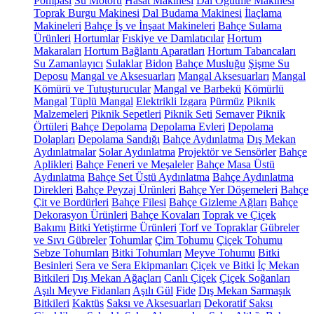
Pompası
Su Motoru
Hasat Makinesi
Dal Öğütme Makinesi
Toprak Burgu Makinesi
Dal Budama Makinesi
İlaçlama
Makineleri
Bahçe İş ve İnşaat Makineleri
Bahçe Sulama
Ürünleri
Hortumlar
Fıskiye ve Damlatıcılar
Hortum
Makaraları
Hortum Bağlantı Aparatları
Hortum Tabancaları
Su Zamanlayıcı
Sulaklar
Bidon
Bahçe Musluğu
Şişme Su
Deposu
Mangal ve Aksesuarları
Mangal Aksesuarları
Mangal
Kömürü ve Tutuşturucular
Mangal ve Barbekü
Kömürlü
Mangal
Tüplü Mangal
Elektrikli Izgara
Pürmüz
Piknik
Malzemeleri
Piknik Sepetleri
Piknik Seti
Semaver
Piknik
Örtüleri
Bahçe Depolama
Depolama Evleri
Depolama
Dolapları
Depolama Sandığı
Bahçe Aydınlatma
Dış Mekan
Aydınlatmalar
Solar Aydınlatma
Projektör ve Sensörler
Bahçe
Aplikleri
Bahçe Feneri ve Meşaleler
Bahçe Masa Üstü
Aydınlatma
Bahçe Set Üstü Aydınlatma
Bahçe Aydınlatma
Direkleri
Bahçe Peyzaj Ürünleri
Bahçe Yer Döşemeleri
Bahçe
Çit ve Bordürleri
Bahçe Filesi
Bahçe Gizleme Ağları
Bahçe
Dekorasyon Ürünleri
Bahçe Kovaları
Toprak ve Çiçek
Bakımı
Bitki Yetiştirme Ürünleri
Torf ve Topraklar
Gübreler
ve Sıvı Gübreler
Tohumlar
Çim Tohumu
Çiçek Tohumu
Sebze Tohumları
Bitki Tohumları
Meyve Tohumu
Bitki
Besinleri
Sera ve Sera Ekipmanları
Çiçek ve Bitki
İç Mekan
Bitkileri
Dış Mekan Ağaçları
Canlı Çiçek
Çiçek Soğanları
Aşılı Meyve Fidanları
Aşılı Gül
Fide
Dış Mekan Sarmaşık
Bitkileri
Kaktüs
Saksı ve Aksesuarları
Dekoratif Saksı