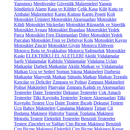
Yapıştırıcı
Merdivenler
Güvenlik Malzemeleri
Yangın
Söndürücü
Alarm
Kasa ve Kilitler
Çelik Kasa
Kilit
Kutu ve
Ambalaj Malzemeleri
Kargo Kutusu
Kargo Poşeti
Koli
Motosiklet Ürünleri
Motorsiklet Aksesuarları
Motosiklet
Kilidi
Motosiklet Stickerları
Motosiklet Rüzgarlık ve Siperlik
Motosiklet Aynası
Motosiklet Brandası
Motorsiklet Yedek
Parça
Motosiklet Fren Ekipmanları
Diğer Motosiklet Yedek
Parçaları
Motosiklet Fren ve Debriyaj Kolu
Motosiklet Kayışı
Motosiklet Zinciri
Motosiklet Giyim
Motorcu Eldiveni
Motorcu Botu ve Ayakkabısı
Motorcu Yağmurluk
Motosiklet
Kaskı
ELEKTRİKLİ EL ALETLERİ
Akülü Vidalamalar
Şarjlı Vidalamalar
Kablolu Vidalamalar
Vidalama Uçları
Matkaplar
Darbeli Matkaplar
Akülü Matkap ve Vidalamalar
Matkap Ucu ve Setleri
Somun Sıkma Makineleri
Darbesiz
Matkaplar
Manyetik Matkap
Sütunlu Matkap
Matkap Tezgahı
Kırıcılar ve Deliciler
Zımpara ve Polisaj
Zımpara Makineleri
Polisaj Makineleri
Planyalar
Zımpara Kağıdı ve Aksesuarları
Testereler
Daire Testereler
Dekupaj Testereler
Çok Amaçlı
Testereler
Tilki Kuyruğu Testereler
Testere Aksesuarları
Tilki
Kuyruğu Testere Ucu
Daire Testere Bıçağı
Dekupaj Testere
Ucu
Bahçe Makineleri
Çapalama Makinesi
Tırpan
Çit
Budama Makinesi
Hidrofor
Yaprak Toplama Makinesi
Motorlu Testere
Elektrikli Testereler
Benzinli Testereler
Testere Zincirleri ve Yağları
Çim Biçme Makinesi
Benzinli
Çim Biçme Makinesi
Elektrikli Çim Biçme Makinesi
Kenar