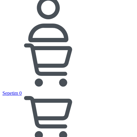
Sepetim
0