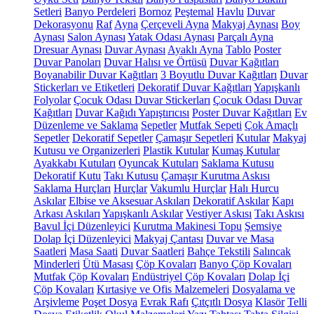
Setleri
Banyo Perdeleri
Bornoz
Peştemal
Havlu
Duvar
Dekorasyonu
Raf
Ayna
Çerçeveli Ayna
Makyaj Aynası
Boy
Aynası
Salon Aynası
Yatak Odası Aynası
Parçalı Ayna
Dresuar Aynası
Duvar Aynası
Ayaklı Ayna
Tablo
Poster
Duvar Panoları
Duvar Halısı ve Örtüsü
Duvar Kağıtları
Boyanabilir Duvar Kağıtları
3 Boyutlu Duvar Kağıtları
Duvar
Stickerları ve Etiketleri
Dekoratif Duvar Kağıtları
Yapışkanlı
Folyolar
Çocuk Odası Duvar Stickerları
Çocuk Odası Duvar
Kağıtları
Duvar Kağıdı Yapıştırıcısı
Poster Duvar Kağıtları
Ev
Düzenleme ve Saklama
Sepetler
Mutfak Sepeti
Çok Amaçlı
Sepetler
Dekoratif Sepetler
Çamaşır Sepetleri
Kutular
Makyaj
Kutusu ve Organizerleri
Plastik Kutular
Kumaş Kutular
Ayakkabı Kutuları
Oyuncak Kutuları
Saklama Kutusu
Dekoratif Kutu
Takı Kutusu
Çamaşır Kurutma Askısı
Saklama Hurçları
Hurçlar
Vakumlu Hurçlar
Halı Hurcu
Askılar
Elbise ve Aksesuar Askıları
Dekoratif Askılar
Kapı
Arkası Askıları
Yapışkanlı Askılar
Vestiyer Askısı
Takı Askısı
Bavul İçi Düzenleyici
Kurutma Makinesi Topu
Şemsiye
Dolap İçi Düzenleyici
Makyaj Çantası
Duvar ve Masa
Saatleri
Masa Saati
Duvar Saatleri
Bahçe Tekstili
Salıncak
Minderleri
Ütü Masası
Çöp Kovaları
Banyo Çöp Kovaları
Mutfak Çöp Kovaları
Endüstriyel Çöp Kovaları
Dolap İçi
Çöp Kovaları
Kırtasiye ve Ofis Malzemeleri
Dosyalama ve
Arşivleme
Poşet Dosya
Evrak Rafı
Çıtçıtlı Dosya
Klasör
Telli