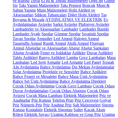
ve Rulosu
Tuval
El İşi & Tekstil Malzemeleri
Örgü İpi
Güpür
Şiş
Takı Yapım Malzemeleri
Takı Pensesi
Boncuk
Mum &
Sabun Yapımı
Mum Malzemeleri
Hobi Aletleri ve
Aksesuarları
Silikon Tabancaları
Diğer Hobi Aletleri
Taş
Boyama & Mozaik
AYDINLATMA VE ELEKTRİK
Ev
Aydınlatmaları
Avizeler
Sarkıt Avizeler
Plafonyer Avizeler
Lambaderler ve Aksesuarları
Lambader
Lambader Başlığı
Lambader Ayağı
Spotlar
Gömme Spotlar
Sıvaüstü Spotlar
Tavan Spotlar
Ampuller
Led Ampul
Halojen Ampul
Tasarruflu Ampul
Rustik Ampul
Akıllı Ampul
Floresan
Ampul
Abajurlar ve Aksesuarları
Abajur
Abajur Şapkaları
Abajur Ayaklığı
Fener ve Işıldaklar
Aplikler
Duvar Aplikleri
Tablo Aplikleri
Banyo Aplikleri
Lamba
Gece Lambaları
Masa
Lambaları
Led Şerit
Armatür
Led Armatür
Led Panel
Tezgah
Altı Aydınlatma
Bahçe Aydınlatma
Dış Mekan Aydınlatmalar
Solar Aydınlatma
Projektör ve Sensörler
Bahçe Aplikleri
Bahçe Feneri ve Meşaleler
Bahçe Masa Üstü Aydınlatma
Bahçe Set Üstü Aydınlatma
Bahçe Aydınlatma Direkleri
Çocuk Odası Aydınlatma
Çocuk Gece Lambası
Çocuk Odası
Duvar Aydınlatmaları
Çocuk Odası Abajuru
Çocuk Odası
Avizesi
Çocuk Masa Lambası
Elektrik Malzemeleri
Priz ve
Anahtarlar
Priz Kutusu
Telefon Prizi
Priz Çerçevesi
Golyat
Priz
Nümeris Priz
Priz
Anahtar Priz
Şalt Malzemeleri
Sigorta
Kutusu
Kontaktör
Elektrik Sigortası
Şalter
Kaçak Akım
Rölesi
Elektrik Sayacı
Uzatma Kablosu ve Grup Priz
Uzatma