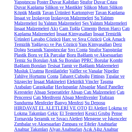
Yapıştırıcısı
Poster Duvar Kağıtları
Strafor
Duvar Çıtası
Duvar Kaplama
Silikon ve Mastikler
Silikon
Mum Silikon
Köpük
Mastik
Tavan Ürünleri
Kartonpiyer
Tavan Kaplama
İnşaat ve İzolasyon
İzolasyon Malzemeleri
Su Yalıtım
Malzemeleri
Isı Yalıtım Malzemeleri
Ses Yalıtım Malzemeleri
İnşaat Malzemeleri
Alçı
Cam Tuğla
Çimento
Beton Harcı
Çatı
Kaplama Malzemeleri
İnşaat Kimyasalları
İnşaat Temizlik
Ürünleri
Lavabo Çözücü
Harç ve Sıva Çözücü
Çok Amaçlı
Temizlik
Yağlayıcı ve Pas Çözücü
Yapı Kimyasalları
Derz
Dolgu
Seramik Yapıştırıcılar
Sıvı Conta
Strafor Yapıştırılar
Plastik Boru ve Ek Parçalar
Boru Bağlantı ve Aksesuarları
Temiz Su Boruları
Atık Su Boruları
PPRC Borular
Kombi
Bağlantı Boruları
Tesisat Tamir ve Bağlantı Malzemeleri
Musluk Uzatma
Regülatörler
Valfler ve Vanalar
Nipeller
Tahliye Hortumu
Conta
Taharet Çubuğu
Fittings
Tıpalar ve
Süzgeçler
İnşaat Makineleri
Elektrikli Vinçler
Taşıma
Arabaları
Caraskallar
Havlupanlar
Ahşaplar
Masif Paneller
Keresteler
Ahşap Seperatörler
Ahşap Çatı Malzemeleri
Çatı
Penceresi
Çatı Merdiveni
Ahşap Merdivenler
Trabzan
Sundurma
Menfezler
Banyo Menfezi
Su Deposu
HIRDAVAT EL ALETLERİ VE OTO
El Aletleri
Lokma ve
Lokma Takımları
Çekiç
El Testereleri
Kesici Grubu
Pense
Tornavida
Seramik ve Sıvacı Aletleri
Mengene ve İşkenceler
Zımbalar ve Aksesuarları
Zımpara ve Eğeler
Anahtarlar
Anahtar Takımları
Alyan Anahtarları
Açık Ağız Anahtar