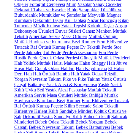
Objeler
Fotoğraf Çerçevesi
Mum
Vazolar
Yapay Çiçekler
Dekoratif Tabak ve Kaseler
Biblo
Şaraplıklar
Tütsülük ve
Buhurdanlık
Mumluklar ve Şamdanlar
Meyvelik
Magnet
Kumbara
Dekoratif Taşlar
Kül Tablası
Nazar Boncuğu
Kitap
Tutucular
Müzik Kutusu
Yatak Tepsisi
Kokulu Taşlar
Ahşap
Dekorasyon Ürünleri
Duvar Süsleri
Cansız Manken
Mutfak
Tekstili
Amerikan Servis
Masa Örtüleri
Mutfak Önlüğü
Mutfak Havlusu ve Kurulama Bezi
Runner
Fırın Eldiveni ve
Tutacak
Raf Örtüsü
Kumaş Peçete
Ev Tekstili
Perde
Stor
Perde
Jaluziler
Tül Perde
Perde Aksesuarları
Fon Perde
Rustik Perde
Çocuk Odası Perdesi
Güneşlik
Mutfak Perdeleri
Halı
Yolluk
Mutfak Halısı
Makine Halısı
Shaggy Halı
Jüt ve
Hasır Halı
Çocuk Odası Halıları
Halı Kaydırmazı
El Halısı
Deri Halı
Halı Örtüsü
Bambu Halı
Yatak Odası Tekstili
Yorgan
Nevresim Takımı
Pike ve Pike Takımı
Yatak Örtüsü
Çarşaf
Battaniye
Yatak Alezi & Koruyucusu
Yastık
Yastık
Kılıfı
Uyku Seti
Yastık Alezi
Paspaslar
Mutfak Tekstili
Amerikan Servis
Masa Örtüleri
Mutfak Önlüğü
Mutfak
Havlusu ve Kurulama Bezi
Runner
Fırın Eldiveni ve Tutacak
Raf Örtüsü
Kumaş Peçete
Kilim
Seccade
Salon Tekstili
Kırlent ve Kırlent Kılıfı
Sandalye Minderi
Koltuk Örtüsü ve
Şalı
Dekoratif Yastık
Sandalye Kılıfı
Bahçe Tekstili
Salıncak
Minderleri
Bebek Odası Tekstili
Bebek Yorganı
Bebek
Çarşafı
Bebek Nevresim Takımı
Bebek Battaniyesi
Bebek
Uyku Seti
Banyo Tekstil
Banyo Paspasları
Banyo Bakım