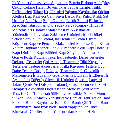
İlk Yardım Çantası
Araç Sigortaları
Benzin Bidonu
Acil Çıkış
Çekici
Çekme Halatı
Boyunluklar
Seyyar Lamba
Trafik
Reflektörleri
Takoz
Kış Ürünleri
Yağmur Kaydırıcılar
Ölçüm
Aletleri
Buz Kazıyıcı
Cam Suyu
Lastik Kar Paleti
Kışlık Set
Ürünler
Antifrizler
Buğu Giderici
Lastik Zinciri
Elektrikli
Araç Şarj İstasyonları
Oto Yedek Parça
Römork
Hırdavat
Malzemeleri
Hırdavat Malzemesi ve Aksesuarları
Yönlendirme Levhaları
Sabitleme Ürünleri
Dübel
Dübel
Setleri
Somun
Çivi
Vida-Çivi
Demir Pul
Vida
Civata
Köşebent
Kapı ve Pencere Malzemeleri
Menteşe
Kapı Kolları
Yalıtım Bantları
Stoper
Sineklik
Pencere Kolu
Kapı Hidroliği
Kapı Dürbünü
Kapı Kilitleri
Kapı Sürgüleri
Anahtarlık
Gönye
Posta Kutuları
Tekerlek
Testereler
Daire Testereler
Dekupaj Testereler
Çok Amaçlı Testereler
Tilki Kuyruğu
Testereler
Testere Aksesuarları
Tilki Kuyruğu Testere Ucu
Daire Testere Bıçağı
Dekupaj Testere Ucu
İş Güvenlik
Malzemeleri
İş Güvenlik Gözlükleri
İş Eldiveni
İş Elbisesi
İş
Ayakkabısı
Diğer İş Güvenlik Ürünleri
Siperlik
Lanyard
Takım Çanta Ve Dolapları
Takım Çantası
Takım ve Hizmet
Dolapları
Avadanlık
Ölçü Aletleri
Metre ve Şerit Metre
Su
Terazisi
Oda Termostatı
Silikon ve Mastikler
Silikon
Mum
Silikon
Köpük
Mastik
Yapıştırıcı ve Bantlar
Bant
Teflon Bant
Elektrik Bandı
Kaydırmaz Bant
Koli Bandı
Çift Taraflı Bant
Alüminyum Bant
İzolasyon Bandı
Yapıştırıcılar
Tutkal
Kimyasal Dübeller
Japon Yapıştırıcıları
Epoksi
Hızlı