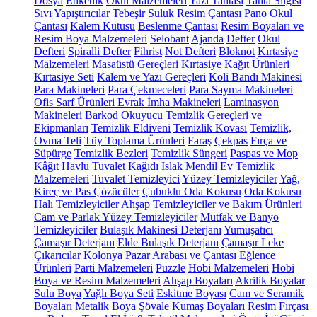
Dosya
Etiketlik
Okul Malzemeleri
Yazı Tahtası
Tahta Silgisi
Sıvı Yapıştırıcılar
Tebeşir
Suluk
Resim Çantası
Pano
Okul
Çantası
Kalem Kutusu
Beslenme Çantası
Resim Boyaları ve
Resim Boya Malzemeleri
Selobant
Ajanda
Defter
Okul
Defteri
Spiralli Defter
Fihrist
Not Defteri
Bloknot
Kırtasiye
Malzemeleri
Masaüstü Gereçleri
Kırtasiye Kağıt Ürünleri
Kırtasiye Seti
Kalem ve Yazı Gereçleri
Koli Bandı Makinesi
Para Makineleri
Para Çekmeceleri
Para Sayma Makineleri
Ofis Sarf Ürünleri
Evrak İmha Makineleri
Laminasyon
Makineleri
Barkod Okuyucu
Temizlik Gereçleri ve
Ekipmanları
Temizlik Eldiveni
Temizlik Kovası
Temizlik,
Ovma Teli
Tüy Toplama Ürünleri
Faraş
Çekpas
Fırça ve
Süpürge
Temizlik Bezleri
Temizlik Süngeri
Paspas ve Mop
Kâğıt Havlu
Tuvalet Kağıdı
Islak Mendil
Ev Temizlik
Malzemeleri
Tuvalet Temizleyici
Yüzey Temizleyiciler
Yağ,
Kireç ve Pas Çözücüler
Çubuklu Oda Kokusu
Oda Kokusu
Halı Temizleyiciler
Ahşap Temizleyiciler ve Bakım Ürünleri
Cam ve Parlak Yüzey Temizleyiciler
Mutfak ve Banyo
Temizleyiciler
Bulaşık Makinesi Deterjanı
Yumuşatıcı
Çamaşır Deterjanı
Elde Bulaşık Deterjanı
Çamaşır Leke
Çıkarıcılar
Kolonya
Pazar Arabası ve Çantası
Eğlence
Ürünleri
Parti Malzemeleri
Puzzle
Hobi Malzemeleri
Hobi
Boya ve Resim Malzemeleri
Ahşap Boyaları
Akrilik Boyalar
Sulu Boya
Yağlı Boya Seti
Eskitme Boyası
Cam ve Seramik
Boyaları
Metalik Boya
Şövale
Kumaş Boyaları
Resim Fırçası