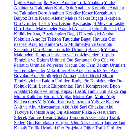
İngiliz Anahtarı
İki Ağızlı Anahtar
Tork Anahtarı
Yıldız
Anahtar ve Takımları
Kurbağcık Anahtarı
Kombine Anahtar
ve Takımları
Boru Anahtarı
Keskiler
Keser
Kargaburun
Balyoz
Balta
Kesici Aletler
Makas
Maket Bıçağı
Iskarpela
Oto Ürünleri
Lastik
Yaz Lastiği
Kış Lastiği
4 Mevsim Lastik
Oto Teknik Malzemeler
Araç İçi Aksesuar
Oto Güneşlik
Oto
Küllükler
Araç Buzdolapları
Bagaj Düzenleyici
Araba
Kokuları
Araç İçi Telefon Tutucular
Bagaj Havuzu
Oto
Paspası
Araç İçi Kamera
Oto Multimedya ve Görüntü
Sistemleri
Oto Bakım Temizlik Ürünleri
Basınçlı Yıkama
Makineleri
Tampon Parlatıcı ve Temizleyiciler
Torpido
Temizlik ve Bakım Ürünleri
Oto Şampuan
Oto Cila ve
Parlatıcı Ürünleri
Polyester Macun
Oto Cam Bakım Ürünleri
ve Temizleyiciler
Mikrofiber Bez
Araç Temizlik Seti
Araç
Boyaları
Araç Süpürgeleri
Araba Çizik Giderici
Motor
Temizleyici ve Bakım Ürünleri
Radyatör Temizleyiciler
Oto
Koltuk Kılıfı
Lastik Ekipmanları
Hava Kompresörü
Bijon
Anahtarı
Sibop ve Sibop Kapağı
Lastik Tamir Kiti
Kriko
Yağ
Motor Katkıları
Hidrolik Yağlar
Motor Yağı
Motor Yağı
Katkısı
Gres Yağı
Yakıt Katkısı
Şanzıman Yağı ve Katkısı
Akü ve Akü Aksesuarları
Akü
Akü Şarj Cihazları
Akü
Takviye Kablosu
Araç Dış Aksesuar
Plaka Aksesuarları
Silecek
Yan ve Tavan Çıtaları
Tampon Aksesuarları
Trafik
Setleri
Oto Brandaları
Vinç ve Vinç Aksesuarları
Jant ve Jant
Kapağı
Trafik Ürünleri
Oto Projektör
Diğer Trafik Ürünleri