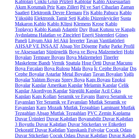
Kabloları
Çoklu Grup Prizleri
Kablolar
Kablo Aksesuarları
Akım Korumalı Priz
Kapı Zilleri
Pil ve Şarj Cihazları
Zaman
Saatleri
Elektronik Devre Elemanı
Fiş
Kablo Pabucu
Kablo
Yüksüğü
Elektronik Tamir Seti
Kablo Düzenleyiciler
Susta
Makaron Kablo
Kablo Klipsi
Klemens
Kroşe
Kablo
Toplayıcı
Kablo Kanalı
Adaptör
Duy
Buat Kutusu ve Kapağı
Aydınlatma Halatları ve Zincirleri
Enerji Sistemleri
Güneş
Paneli
Lityum Akü
Jel Akü
İnverter
Tavan Vantilatörleri
AHŞAP VE İNŞAAT
Ahşap Yer Döşeme
Parke
Parke Profil
ve Aksesuarları
Süpürgelik
Boya ve Boya Malzemeleri
Hobi
Boyaları
Tempare Boyası
Boya Malzemeleri
Tinerler
Maskeleme Bandı
Vernik
Spatula
Hışır Örtü
Duvar Macunu
Boya Fırçaları
Boya Rulosu
Mala
Boya
İç Cephe Boyalar
Dış
Cephe Boyalar
Astarlar
Metal Boyaları
Tavan Boyaları
Yağlı
Boyalar
Yalıtım Boyası
Sprey Boya
Kapı Boyası
Epoksi
Boyalar
Kapılar
Amerikan Kapılar
Melamin Kapılar
Çelik
Kapılar
Akordiyon Kapılar
Sürgülü Kapılar
Acil Çıkış
Kapıları
Kapı Kolları
Seramik ve Fayans
Banyo Seramik ve
Fayansları
Yer Seramik ve Fayansları
Mutfak Seramik ve
Fayansları
Karo
Mozaik
Mutfak Tezgahları
Laminant Mutfak
Tezgahları
Ahşap Mutfak Tezgahları
PVC Zemin Kaplama
Duvar Ürünleri
Duvar Kağıtları
Boyanabilir Duvar Kağıtları
3 Boyutlu Duvar Kağıtları
Duvar Stickerları ve Etiketleri
Dekoratif Duvar Kağıtları
Yapışkanlı Folyolar
Çocuk Odası
Duvar Stickerları
Çocuk Odası Duvar Kağıtları
Duvar Kağıdı