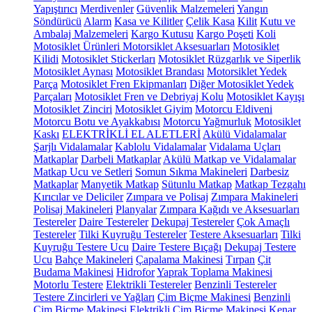
Yapıştırıcı
Merdivenler
Güvenlik Malzemeleri
Yangın
Söndürücü
Alarm
Kasa ve Kilitler
Çelik Kasa
Kilit
Kutu ve
Ambalaj Malzemeleri
Kargo Kutusu
Kargo Poşeti
Koli
Motosiklet Ürünleri
Motorsiklet Aksesuarları
Motosiklet
Kilidi
Motosiklet Stickerları
Motosiklet Rüzgarlık ve Siperlik
Motosiklet Aynası
Motosiklet Brandası
Motorsiklet Yedek
Parça
Motosiklet Fren Ekipmanları
Diğer Motosiklet Yedek
Parçaları
Motosiklet Fren ve Debriyaj Kolu
Motosiklet Kayışı
Motosiklet Zinciri
Motosiklet Giyim
Motorcu Eldiveni
Motorcu Botu ve Ayakkabısı
Motorcu Yağmurluk
Motosiklet
Kaskı
ELEKTRİKLİ EL ALETLERİ
Akülü Vidalamalar
Şarjlı Vidalamalar
Kablolu Vidalamalar
Vidalama Uçları
Matkaplar
Darbeli Matkaplar
Akülü Matkap ve Vidalamalar
Matkap Ucu ve Setleri
Somun Sıkma Makineleri
Darbesiz
Matkaplar
Manyetik Matkap
Sütunlu Matkap
Matkap Tezgahı
Kırıcılar ve Deliciler
Zımpara ve Polisaj
Zımpara Makineleri
Polisaj Makineleri
Planyalar
Zımpara Kağıdı ve Aksesuarları
Testereler
Daire Testereler
Dekupaj Testereler
Çok Amaçlı
Testereler
Tilki Kuyruğu Testereler
Testere Aksesuarları
Tilki
Kuyruğu Testere Ucu
Daire Testere Bıçağı
Dekupaj Testere
Ucu
Bahçe Makineleri
Çapalama Makinesi
Tırpan
Çit
Budama Makinesi
Hidrofor
Yaprak Toplama Makinesi
Motorlu Testere
Elektrikli Testereler
Benzinli Testereler
Testere Zincirleri ve Yağları
Çim Biçme Makinesi
Benzinli
Çim Biçme Makinesi
Elektrikli Çim Biçme Makinesi
Kenar