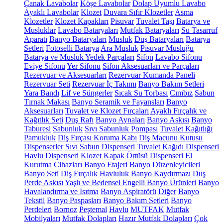
Çanak Lavabolar
Köşe Lavabolar
Dolap Uyumlu Lavabo
Ayaklı Lavabolar
Klozet
Duvara Sıfır Klozetler
Asma
Klozetler
Klozet Kapakları
Pisuvar
Tuvalet Taşı
Batarya ve
Musluklar
Lavabo Bataryaları
Mutfak Bataryaları
Su Tasarruf
Aparatı
Banyo Bataryaları
Musluk
Duş Bataryaları
Batarya
Setleri
Fotoselli Batarya
Ara Musluk
Pisuvar Musluğu
Batarya ve Musluk Yedek Parçaları
Sifon
Lavabo Sifonu
Eviye Sifonu
Yer Sifonu
Sifon Aksesuarları ve Parçaları
Rezervuar ve Aksesuarları
Rezervuar Kumanda Paneli
Rezervuar Seti
Rezervuar İç Takımı
Banyo Bakım Setleri
Yara Bandı
Lif ve Süngerler
Sıcak Su Torbası
Cımbız
Sabun
Tırnak Makası
Banyo Seramik ve Fayansları
Banyo
Aksesuarları
Tuvalet ve Klozet Fırçaları
Ayaklı Fırçalık ve
Kağıtlık Seti
Duş Rafı
Banyo Aynaları
Banyo Askısı
Banyo
Taburesi
Sabunluk
Sıvı Sabunluk Pompası
Tuvalet Kağıtlığı
Pamukluk
Diş Fırçası Koruma Kabı
Diş Macunu Kutusu
Dispenserler
Sıvı Sabun Dispenseri
Tuvalet Kağıdı Dispenseri
Havlu Dispenseri
Klozet Kapak Örtüsü Dispenseri
El
Kurutma Cihazları
Banyo Etajeri
Banyo Düzenleyicileri
Banyo Seti
Diş Fırçalık
Havluluk
Banyo Kaydırmazı
Duş
Perde Askısı
Yaşlı ve Bedensel Engelli Banyo Ürünleri
Banyo
Havalandırma ve Isıtma
Banyo Aspiratörü
Diğer
Banyo
Tekstil
Banyo Paspasları
Banyo Bakım Setleri
Banyo
Perdeleri
Bornoz
Peştemal
Havlu
MUTFAK
Mutfak
Mobilyaları
Mutfak Dolapları
Hazır Mutfak Dolapları
Çok