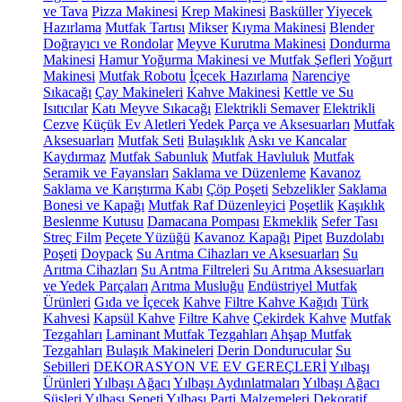
ve Tava
Pizza Makinesi
Krep Makinesi
Basküller
Yiyecek
Hazırlama
Mutfak Tartısı
Mikser
Kıyma Makinesi
Blender
Doğrayıcı ve Rondolar
Meyve Kurutma Makinesi
Dondurma
Makinesi
Hamur Yoğurma Makinesi ve Mutfak Şefleri
Yoğurt
Makinesi
Mutfak Robotu
İçecek Hazırlama
Narenciye
Sıkacağı
Çay Makineleri
Kahve Makinesi
Kettle ve Su
Isıtıcılar
Katı Meyve Sıkacağı
Elektrikli Semaver
Elektrikli
Cezve
Küçük Ev Aletleri Yedek Parça ve Aksesuarları
Mutfak
Aksesuarları
Mutfak Seti
Bulaşıklık
Askı ve Kancalar
Kaydırmaz
Mutfak Sabunluk
Mutfak Havluluk
Mutfak
Seramik ve Fayansları
Saklama ve Düzenleme
Kavanoz
Saklama ve Karıştırma Kabı
Çöp Poşeti
Sebzelikler
Saklama
Bonesi ve Kapağı
Mutfak Raf Düzenleyici
Poşetlik
Kaşıklık
Beslenme Kutusu
Damacana Pompası
Ekmeklik
Sefer Tası
Streç Film
Peçete Yüzüğü
Kavanoz Kapağı
Pipet
Buzdolabı
Poşeti
Doypack
Su Arıtma Cihazları ve Aksesuarları
Su
Arıtma Cihazları
Su Arıtma Filtreleri
Su Arıtma Aksesuarları
ve Yedek Parçaları
Arıtma Musluğu
Endüstriyel Mutfak
Ürünleri
Gıda ve İçecek
Kahve
Filtre Kahve Kağıdı
Türk
Kahvesi
Kapsül Kahve
Filtre Kahve
Çekirdek Kahve
Mutfak
Tezgahları
Laminant Mutfak Tezgahları
Ahşap Mutfak
Tezgahları
Bulaşık Makineleri
Derin Dondurucular
Su
Sebilleri
DEKORASYON VE EV GEREÇLERİ
Yılbaşı
Ürünleri
Yılbaşı Ağacı
Yılbaşı Aydınlatmaları
Yılbaşı Ağacı
Süsleri
Yılbaşı Sepeti
Yılbaşı Parti Malzemeleri
Dekoratif