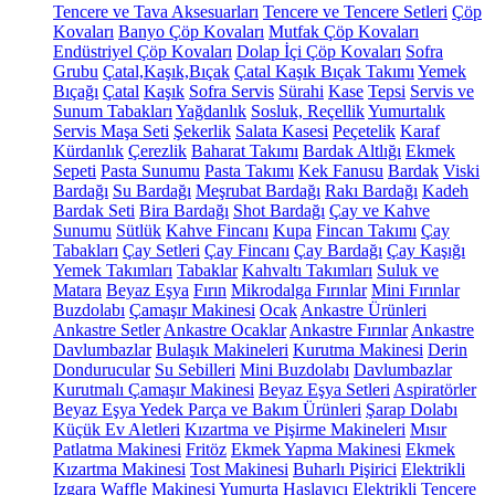
Tencere ve Tava Aksesuarları
Tencere ve Tencere Setleri
Çöp
Kovaları
Banyo Çöp Kovaları
Mutfak Çöp Kovaları
Endüstriyel Çöp Kovaları
Dolap İçi Çöp Kovaları
Sofra
Grubu
Çatal,Kaşık,Bıçak
Çatal Kaşık Bıçak Takımı
Yemek
Bıçağı
Çatal
Kaşık
Sofra Servis
Sürahi
Kase
Tepsi
Servis ve
Sunum Tabakları
Yağdanlık
Sosluk, Reçellik
Yumurtalık
Servis Maşa Seti
Şekerlik
Salata Kasesi
Peçetelik
Karaf
Kürdanlık
Çerezlik
Baharat Takımı
Bardak Altlığı
Ekmek
Sepeti
Pasta Sunumu
Pasta Takımı
Kek Fanusu
Bardak
Viski
Bardağı
Su Bardağı
Meşrubat Bardağı
Rakı Bardağı
Kadeh
Bardak Seti
Bira Bardağı
Shot Bardağı
Çay ve Kahve
Sunumu
Sütlük
Kahve Fincanı
Kupa
Fincan Takımı
Çay
Tabakları
Çay Setleri
Çay Fincanı
Çay Bardağı
Çay Kaşığı
Yemek Takımları
Tabaklar
Kahvaltı Takımları
Suluk ve
Matara
Beyaz Eşya
Fırın
Mikrodalga Fırınlar
Mini Fırınlar
Buzdolabı
Çamaşır Makinesi
Ocak
Ankastre Ürünleri
Ankastre Setler
Ankastre Ocaklar
Ankastre Fırınlar
Ankastre
Davlumbazlar
Bulaşık Makineleri
Kurutma Makinesi
Derin
Dondurucular
Su Sebilleri
Mini Buzdolabı
Davlumbazlar
Kurutmalı Çamaşır Makinesi
Beyaz Eşya Setleri
Aspiratörler
Beyaz Eşya Yedek Parça ve Bakım Ürünleri
Şarap Dolabı
Küçük Ev Aletleri
Kızartma ve Pişirme Makineleri
Mısır
Patlatma Makinesi
Fritöz
Ekmek Yapma Makinesi
Ekmek
Kızartma Makinesi
Tost Makinesi
Buharlı Pişirici
Elektrikli
Izgara
Waffle Makinesi
Yumurta Haşlayıcı
Elektrikli Tencere