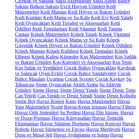
Çiçeklik ve Saksılık
Saksı Aksesuarları
Saksı Altlığı
Bahçe
Saksısı
Balkon Saksısı
Evcil Hayvan Ürünleri
Kedi
Malzemeleri
Kedi Maması
Kedi Hijyen ve Bakım Ürünleri
Kedi Kumları
Kedi Mama ve Su Kabı
Kedi Evi
Kedi Yatağı
Kedi Oyuncakları
Kedi Tuvaleti ve Aksesuarları
Kedi
Ödülleri
Kedi Tırmalaması
Kedi Vitamini
Kedi Taşıma
Çantası
Köpek Malzemeleri
Köpek Yatağı
Köpek Vitamini
Köpek Oyuncakları
Köpek Mama ve Su Kabı
Köpek
Güvenlik
Köpek Hijyen ve Bakım Ürünleri
Köpek Ödülleri
Köpek Maması
Köpek Kulübesi
Köpek Tasmaları
Köpek
Elbisesi
Köpek Kafesi
Kümesler
Kuş Malzemeleri
Kuş Sağlık
ve Bakım Ürünleri
Kuş Kafesleri ve Aksesuarları
Kuş Yemi
Kuş Suluk ve Yemlikleri
Çocuk Bahçe Oyuncakları
Kaydırak
ve Salıncak
Oyun Evleri
Çocuk Bahçe Sandalyeleri
Çocuk
Bahçe Masaları
Uçurtma
Çocuk Scooter
Çocuk Kaykay
Su
Tabancası
Şişme Oyuncaklar
Akülü Araba
Su Aktivite
Ürünleri
Şişme Havuz
Şişme Deniz Yatağı
Şişme Deniz Topu
Can Yeleği
Can Simidi ve Deniz Simidi
Şişme Deniz Kolluğu
Şişme Bot
Havuz Bonesi
Kano
Havuz Malzemeleri
Havuz
Yapı Malzemeleri
Nozul
Havuz Kenar Izgarası
Havuz Filtresi
Havuz Örtü Sistemleri
Su Perdesi
Havuz Dip Süzgeç
Havuz
ve Dozaj Pompası
Havuz Kimyasalları
Havuz Temizlik
Ekipmanları
Havuz Süpürge Hortumu
Havuz Kepçesi
Havuz
Robotu
Havuz Süpürgesi ve Fırçası
Havuz Merdiveni
Havuz
Duşu ve Masaj Jeti
Havuz Aydınlatma ve Isıtma
Havuz