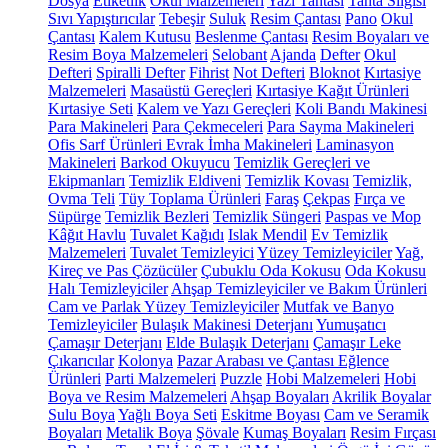
Dosya
Etiketlik
Okul Malzemeleri
Yazı Tahtası
Tahta Silgisi
Sıvı Yapıştırıcılar
Tebeşir
Suluk
Resim Çantası
Pano
Okul
Çantası
Kalem Kutusu
Beslenme Çantası
Resim Boyaları ve
Resim Boya Malzemeleri
Selobant
Ajanda
Defter
Okul
Defteri
Spiralli Defter
Fihrist
Not Defteri
Bloknot
Kırtasiye
Malzemeleri
Masaüstü Gereçleri
Kırtasiye Kağıt Ürünleri
Kırtasiye Seti
Kalem ve Yazı Gereçleri
Koli Bandı Makinesi
Para Makineleri
Para Çekmeceleri
Para Sayma Makineleri
Ofis Sarf Ürünleri
Evrak İmha Makineleri
Laminasyon
Makineleri
Barkod Okuyucu
Temizlik Gereçleri ve
Ekipmanları
Temizlik Eldiveni
Temizlik Kovası
Temizlik,
Ovma Teli
Tüy Toplama Ürünleri
Faraş
Çekpas
Fırça ve
Süpürge
Temizlik Bezleri
Temizlik Süngeri
Paspas ve Mop
Kâğıt Havlu
Tuvalet Kağıdı
Islak Mendil
Ev Temizlik
Malzemeleri
Tuvalet Temizleyici
Yüzey Temizleyiciler
Yağ,
Kireç ve Pas Çözücüler
Çubuklu Oda Kokusu
Oda Kokusu
Halı Temizleyiciler
Ahşap Temizleyiciler ve Bakım Ürünleri
Cam ve Parlak Yüzey Temizleyiciler
Mutfak ve Banyo
Temizleyiciler
Bulaşık Makinesi Deterjanı
Yumuşatıcı
Çamaşır Deterjanı
Elde Bulaşık Deterjanı
Çamaşır Leke
Çıkarıcılar
Kolonya
Pazar Arabası ve Çantası
Eğlence
Ürünleri
Parti Malzemeleri
Puzzle
Hobi Malzemeleri
Hobi
Boya ve Resim Malzemeleri
Ahşap Boyaları
Akrilik Boyalar
Sulu Boya
Yağlı Boya Seti
Eskitme Boyası
Cam ve Seramik
Boyaları
Metalik Boya
Şövale
Kumaş Boyaları
Resim Fırçası