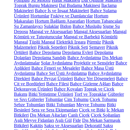
Pompası
Su Motoru
Hasat Makinesi
Dal Öğütme Makinesi
Toprak Burgu Makinesi
Dal Budama Makinesi
İlaçlama
Makineleri
Bahçe İş ve İnşaat Makineleri
Bahçe Sulama
Ürünleri
Hortumlar
Fıskiye ve Damlatıcılar
Hortum
Makaraları
Hortum Bağlantı Aparatları
Hortum Tabancaları
Su Zamanlayıcı
Sulaklar
Bidon
Bahçe Musluğu
Şişme Su
Deposu
Mangal ve Aksesuarları
Mangal Aksesuarları
Mangal
Kömürü ve Tutuşturucular
Mangal ve Barbekü
Kömürlü
Mangal
Tüplü Mangal
Elektrikli Izgara
Pürmüz
Piknik
Malzemeleri
Piknik Sepetleri
Piknik Seti
Semaver
Piknik
Örtüleri
Bahçe Depolama
Depolama Evleri
Depolama
Dolapları
Depolama Sandığı
Bahçe Aydınlatma
Dış Mekan
Aydınlatmalar
Solar Aydınlatma
Projektör ve Sensörler
Bahçe
Aplikleri
Bahçe Feneri ve Meşaleler
Bahçe Masa Üstü
Aydınlatma
Bahçe Set Üstü Aydınlatma
Bahçe Aydınlatma
Direkleri
Bahçe Peyzaj Ürünleri
Bahçe Yer Döşemeleri
Bahçe
Çit ve Bordürleri
Bahçe Filesi
Bahçe Gizleme Ağları
Bahçe
Dekorasyon Ürünleri
Bahçe Kovaları
Toprak ve Çiçek
Bakımı
Bitki Yetiştirme Ürünleri
Torf ve Topraklar
Gübreler
ve Sıvı Gübreler
Tohumlar
Çim Tohumu
Çiçek Tohumu
Sebze Tohumları
Bitki Tohumları
Meyve Tohumu
Bitki
Besinleri
Sera ve Sera Ekipmanları
Çiçek ve Bitki
İç Mekan
Bitkileri
Dış Mekan Ağaçları
Canlı Çiçek
Çiçek Soğanları
Aşılı Meyve Fidanları
Aşılı Gül
Fide
Dış Mekan Sarmaşık
Bitkileri
Kaktüs
Saksı ve Aksesuarları
Dekoratif Saksı