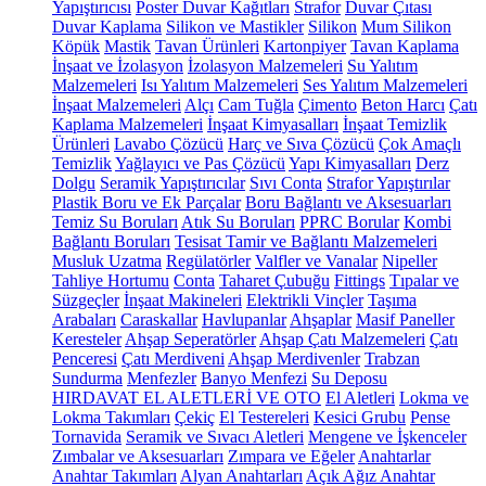
Yapıştırıcısı
Poster Duvar Kağıtları
Strafor
Duvar Çıtası
Duvar Kaplama
Silikon ve Mastikler
Silikon
Mum Silikon
Köpük
Mastik
Tavan Ürünleri
Kartonpiyer
Tavan Kaplama
İnşaat ve İzolasyon
İzolasyon Malzemeleri
Su Yalıtım
Malzemeleri
Isı Yalıtım Malzemeleri
Ses Yalıtım Malzemeleri
İnşaat Malzemeleri
Alçı
Cam Tuğla
Çimento
Beton Harcı
Çatı
Kaplama Malzemeleri
İnşaat Kimyasalları
İnşaat Temizlik
Ürünleri
Lavabo Çözücü
Harç ve Sıva Çözücü
Çok Amaçlı
Temizlik
Yağlayıcı ve Pas Çözücü
Yapı Kimyasalları
Derz
Dolgu
Seramik Yapıştırıcılar
Sıvı Conta
Strafor Yapıştırılar
Plastik Boru ve Ek Parçalar
Boru Bağlantı ve Aksesuarları
Temiz Su Boruları
Atık Su Boruları
PPRC Borular
Kombi
Bağlantı Boruları
Tesisat Tamir ve Bağlantı Malzemeleri
Musluk Uzatma
Regülatörler
Valfler ve Vanalar
Nipeller
Tahliye Hortumu
Conta
Taharet Çubuğu
Fittings
Tıpalar ve
Süzgeçler
İnşaat Makineleri
Elektrikli Vinçler
Taşıma
Arabaları
Caraskallar
Havlupanlar
Ahşaplar
Masif Paneller
Keresteler
Ahşap Seperatörler
Ahşap Çatı Malzemeleri
Çatı
Penceresi
Çatı Merdiveni
Ahşap Merdivenler
Trabzan
Sundurma
Menfezler
Banyo Menfezi
Su Deposu
HIRDAVAT EL ALETLERİ VE OTO
El Aletleri
Lokma ve
Lokma Takımları
Çekiç
El Testereleri
Kesici Grubu
Pense
Tornavida
Seramik ve Sıvacı Aletleri
Mengene ve İşkenceler
Zımbalar ve Aksesuarları
Zımpara ve Eğeler
Anahtarlar
Anahtar Takımları
Alyan Anahtarları
Açık Ağız Anahtar