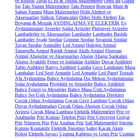
ve Rulosu
Tuval
El İşi & Tekstil Malzemeleri
Örgü İpi
Güpür
Şiş
Takı Yapım Malzemeleri
Takı Pensesi
Boncuk
Mum &
Sabun Yapımı
Mum Malzemeleri
Hobi Aletleri ve
Aksesuarları
Silikon Tabancaları
Diğer Hobi Aletleri
Taş
Boyama & Mozaik
AYDINLATMA VE ELEKTRİK
Ev
Aydınlatmaları
Avizeler
Sarkıt Avizeler
Plafonyer Avizeler
Lambaderler ve Aksesuarları
Lambader
Lambader Başlığı
Lambader Ayağı
Spotlar
Gömme Spotlar
Sıvaüstü Spotlar
Tavan Spotlar
Ampuller
Led Ampul
Halojen Ampul
Tasarruflu Ampul
Rustik Ampul
Akıllı Ampul
Floresan
Ampul
Abajurlar ve Aksesuarları
Abajur
Abajur Şapkaları
Abajur Ayaklığı
Fener ve Işıldaklar
Aplikler
Duvar Aplikleri
Tablo Aplikleri
Banyo Aplikleri
Lamba
Gece Lambaları
Masa
Lambaları
Led Şerit
Armatür
Led Armatür
Led Panel
Tezgah
Altı Aydınlatma
Bahçe Aydınlatma
Dış Mekan Aydınlatmalar
Solar Aydınlatma
Projektör ve Sensörler
Bahçe Aplikleri
Bahçe Feneri ve Meşaleler
Bahçe Masa Üstü Aydınlatma
Bahçe Set Üstü Aydınlatma
Bahçe Aydınlatma Direkleri
Çocuk Odası Aydınlatma
Çocuk Gece Lambası
Çocuk Odası
Duvar Aydınlatmaları
Çocuk Odası Abajuru
Çocuk Odası
Avizesi
Çocuk Masa Lambası
Elektrik Malzemeleri
Priz ve
Anahtarlar
Priz Kutusu
Telefon Prizi
Priz Çerçevesi
Golyat
Priz
Nümeris Priz
Priz
Anahtar Priz
Şalt Malzemeleri
Sigorta
Kutusu
Kontaktör
Elektrik Sigortası
Şalter
Kaçak Akım
Rölesi
Elektrik Sayacı
Uzatma Kablosu ve Grup Priz
Uzatma