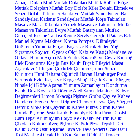
Amaçlı Dolap
Mini Mutfak Dolapları
Mutfak Rafları
Köşe
Mutfak Dolapları
Mutfak Boy Dolabı
Kiler Dolabı
Ekmek ve
Sebze Dolabı
Tabureler
Sandalye
Mutfak Sandalyeleri
Bar
Sandalyeleri
Katlanır Sandalyeler
Mutfak Köşe Takımları
Masa ve Masa Takımları
Yemek Masası ve Takımları
Mutfak
Masası ve Takımları
Eviye
Mutfak Bataryaları
Mutfak
Gereçleri
Kesme Tahtası
Rende
Servis Gereçleri
Patates Ezici
Manuel Kıyma Makinesi
Krema Pompası
Dilimleyici
Doğrayıcı
Yumurta Fırçası
Bıçak ve Bıçak Setleri
Yağ
Sıçratmaz
Soyucu, Oyacak
Ölçü Kabı ve Kaşığı
Merdane ve
Oklava
Hamur Açma Matı
Fındık Kıracağı ve Ceviz Kıracağı
Elek
Dondurma Kaşığı
Buz Kalıbı
Bıçak Bileyici Masat
Açacak ve Tirbuşon
Çekirdek Çıkarıcı
Çırpıcı
Sebze
Kurutucu
Huni
Baharat Öğütücü
Havan
Hamburger Presi
Sarımsak Ezici
Kaşık ve Kepçe Altlığı
Bıçak Standı
Süzgeç
Nihale
İçli Köfte Aparatı
Yumurta Zamanlayıcı
Dondurma
Kalıbı
Buz Kovası
Et Dövme Aleti
Sarma Makinesi
Kahve
Değirmenleri
Limon Sıkacağı
Pişirme Grubu
Çay ve Kahve
Demleme
French Press
Dripper
Chemex
Cezve
Çay Süzgeci
Demlik
Moka Pot
Çaydanlık
Kahve Filtresi
Sifon Kahve
Fırında Pişirme
Pasta Kalıbı
Kurabiye Kalıbı
Fırın Tepsisi
Cam Tepsi
Alüminyum Folyo
Kek Kalıbı
Muffin Kalıbı
Çikolata Kalıbı
Güveç
Pişirme Kağıdı
Pizza Tepsisi
Tart
Kalıbı
Ocak Üstü Pişirme
Tava ve Tava Setleri
Ocak Üstü
Tost Makinesi
Ocak Üstü Sac
Sahan
Düdüklü Tencere