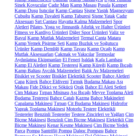
Sinek Kovucular
Çadır Matı
Kamp Masası
Pusula
Kampet
Kamp Duşu
Isıtıcılar
Kamp Çantası
Şişme Yastık
Magnezyum
Çubuğu
Kamp Tuvaleti
Kamp Taburesi
Şişme Yatak
Çadır
Aksesuarı
Sırt Çantası
Hayatta Kalma Malzemeleri
Spor
Aletleri
Pilates, Yoga ve Jimnastik
Ağırlık ve Halter Ürünleri
Fitness ve Kardiyo Ürünleri
Diğer Spor Ürünleri
Valiz ve
Bavul
Kamp Mutfak Malzemeleri
Termal Çanta
Matara
Kamp Yemek Pişirme Seti
Kamp Buzluk ve Soğutucu
Ürünler
Kamp Demliği
Kamp Tavası
Kamp Ocağı
Kamp
Mutfak Aksesuarları
Çakmak ve Yakıcılar
Termoslar
Aydınlatma Ekipmanları
El Feneri
Işıldak
Kafa Lambası
Kamp El Aletleri
Kamp Testeresi
Kamp Küreği
Kamp Bıçağı
Kamp Baltası
Avcılık Malzemeleri
Balık Av Malzemeleri
Bisiklet ve Scooter
Bisiklet
Elektrikli Scooter
Bahçe Aletleri
Çapa
Kürek
Bahçe Eldiveni
Tırmık
Budama Makası
Aşı
Makası
Fide Dikici ve Sökücü
Orak
Bahçe El Aleti Setleri
Çim Makası
Tırpan Misinası
Aşı Bıçağı
Meyve Toplama Aleti
Budama Testeresi
Bahçe Çatalı
Kazma
Bahçe Makineleri
Çapalama Makinesi
Tırpan
Çit Budama Makinesi
Hidrofor
Yaprak Toplama Makinesi
Motorlu Testere
Elektrikli
Testereler
Benzinli Testereler
Testere Zincirleri ve Yağları
Çim
Biçme Makinesi
Benzinli Çim Biçme Makinesi
Elektrikli Çim
Biçme Makinesi
Kenar Kesme Makinesi
Çim Biçme Yedek
Parça
Pompa
Santrifüj Pompa
Dalgıç Pompası
Bahçe