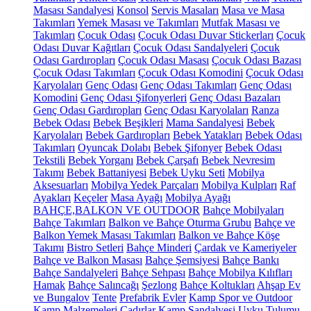
Masası Sandalyesi
Konsol
Servis Masaları
Masa ve Masa
Takımları
Yemek Masası ve Takımları
Mutfak Masası ve
Takımları
Çocuk Odası
Çocuk Odası Duvar Stickerları
Çocuk
Odası Duvar Kağıtları
Çocuk Odası Sandalyeleri
Çocuk
Odası Gardıropları
Çocuk Odası Masası
Çocuk Odası Bazası
Çocuk Odası Takımları
Çocuk Odası Komodini
Çocuk Odası
Karyolaları
Genç Odası
Genç Odası Takımları
Genç Odası
Komodini
Genç Odası Şifonyerleri
Genç Odası Bazaları
Genç Odası Gardıropları
Genç Odası Karyolaları
Ranza
Bebek Odası
Bebek Beşikleri
Mama Sandalyesi
Bebek
Karyolaları
Bebek Gardıropları
Bebek Yatakları
Bebek Odası
Takımları
Oyuncak Dolabı
Bebek Şifonyer
Bebek Odası
Tekstili
Bebek Yorganı
Bebek Çarşafı
Bebek Nevresim
Takımı
Bebek Battaniyesi
Bebek Uyku Seti
Mobilya
Aksesuarları
Mobilya Yedek Parçaları
Mobilya Kulpları
Raf
Ayakları
Keçeler
Masa Ayağı
Mobilya Ayağı
BAHÇE,BALKON VE OUTDOOR
Bahçe Mobilyaları
Bahçe Takımları
Balkon ve Bahçe Oturma Grubu
Bahçe ve
Balkon Yemek Masası Takımları
Balkon ve Bahçe Köşe
Takımı
Bistro Setleri
Bahçe Minderi
Çardak ve Kameriyeler
Bahçe ve Balkon Masası
Bahçe Şemsiyesi
Bahçe Bankı
Bahçe Sandalyeleri
Bahçe Sehpası
Bahçe Mobilya Kılıfları
Hamak
Bahçe Salıncağı
Şezlong
Bahçe Koltukları
Ahşap Ev
ve Bungalov
Tente
Prefabrik Evler
Kamp Spor ve Outdoor
Kamp Malzemeleri
Çadırlar
Kamp Sandalyesi
Uyku Tulumu