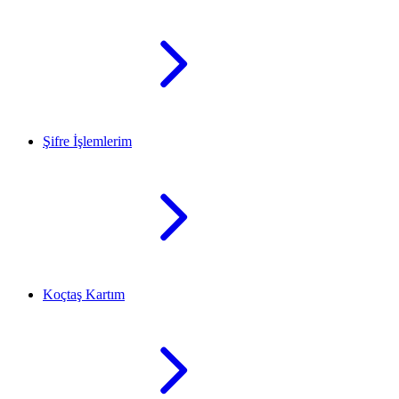
Şifre İşlemlerim
Koçtaş Kartım