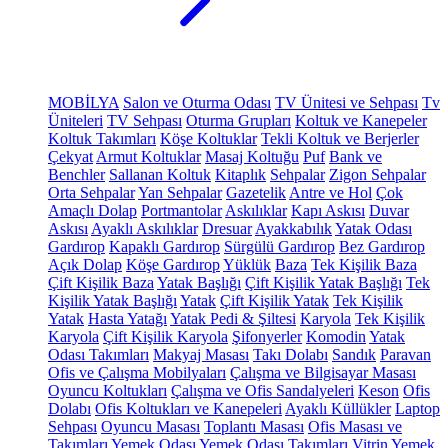
MOBİLYA
Salon ve Oturma Odası
TV Ünitesi ve Sehpası
Tv
Üniteleri
TV Sehpası
Oturma Grupları
Koltuk ve Kanepeler
Koltuk Takımları
Köşe Koltuklar
Tekli Koltuk ve Berjerler
Çekyat
Armut Koltuklar
Masaj Koltuğu
Puf
Bank ve
Benchler
Sallanan Koltuk
Kitaplık
Sehpalar
Zigon Sehpalar
Orta Sehpalar
Yan Sehpalar
Gazetelik
Antre ve Hol
Çok
Amaçlı Dolap
Portmantolar
Askılıklar
Kapı Askısı
Duvar
Askısı
Ayaklı Askılıklar
Dresuar
Ayakkabılık
Yatak Odası
Gardırop
Kapaklı Gardırop
Sürgülü Gardırop
Bez Gardırop
Açık Dolap
Köşe Gardırop
Yüklük
Baza
Tek Kişilik Baza
Çift Kişilik Baza
Yatak Başlığı
Çift Kişilik Yatak Başlığı
Tek
Kişilik Yatak Başlığı
Yatak
Çift Kişilik Yatak
Tek Kişilik
Yatak
Hasta Yatağı
Yatak Pedi & Şiltesi
Karyola
Tek Kişilik
Karyola
Çift Kişilik Karyola
Şifonyerler
Komodin
Yatak
Odası Takımları
Makyaj Masası
Takı Dolabı
Sandık
Paravan
Ofis ve Çalışma Mobilyaları
Çalışma ve Bilgisayar Masası
Oyuncu Koltukları
Çalışma ve Ofis Sandalyeleri
Keson
Ofis
Dolabı
Ofis Koltukları ve Kanepeleri
Ayaklı Küllükler
Laptop
Sehpası
Oyuncu Masası
Toplantı Masası
Ofis Masası ve
Takımları
Yemek Odası
Yemek Odası Takımları
Vitrin
Yemek