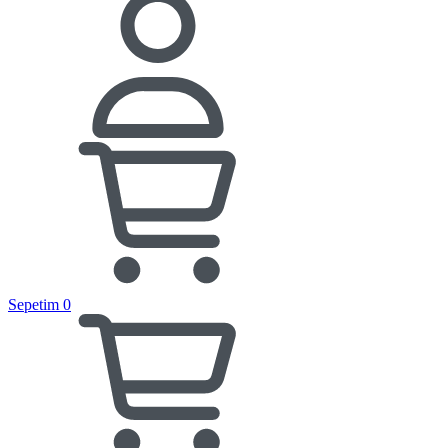
Sepetim
0