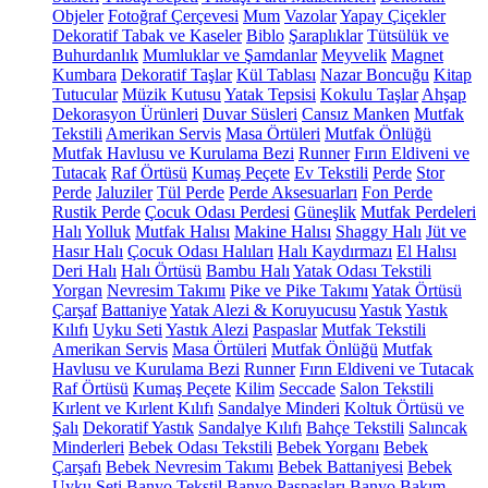
Objeler
Fotoğraf Çerçevesi
Mum
Vazolar
Yapay Çiçekler
Dekoratif Tabak ve Kaseler
Biblo
Şaraplıklar
Tütsülük ve
Buhurdanlık
Mumluklar ve Şamdanlar
Meyvelik
Magnet
Kumbara
Dekoratif Taşlar
Kül Tablası
Nazar Boncuğu
Kitap
Tutucular
Müzik Kutusu
Yatak Tepsisi
Kokulu Taşlar
Ahşap
Dekorasyon Ürünleri
Duvar Süsleri
Cansız Manken
Mutfak
Tekstili
Amerikan Servis
Masa Örtüleri
Mutfak Önlüğü
Mutfak Havlusu ve Kurulama Bezi
Runner
Fırın Eldiveni ve
Tutacak
Raf Örtüsü
Kumaş Peçete
Ev Tekstili
Perde
Stor
Perde
Jaluziler
Tül Perde
Perde Aksesuarları
Fon Perde
Rustik Perde
Çocuk Odası Perdesi
Güneşlik
Mutfak Perdeleri
Halı
Yolluk
Mutfak Halısı
Makine Halısı
Shaggy Halı
Jüt ve
Hasır Halı
Çocuk Odası Halıları
Halı Kaydırmazı
El Halısı
Deri Halı
Halı Örtüsü
Bambu Halı
Yatak Odası Tekstili
Yorgan
Nevresim Takımı
Pike ve Pike Takımı
Yatak Örtüsü
Çarşaf
Battaniye
Yatak Alezi & Koruyucusu
Yastık
Yastık
Kılıfı
Uyku Seti
Yastık Alezi
Paspaslar
Mutfak Tekstili
Amerikan Servis
Masa Örtüleri
Mutfak Önlüğü
Mutfak
Havlusu ve Kurulama Bezi
Runner
Fırın Eldiveni ve Tutacak
Raf Örtüsü
Kumaş Peçete
Kilim
Seccade
Salon Tekstili
Kırlent ve Kırlent Kılıfı
Sandalye Minderi
Koltuk Örtüsü ve
Şalı
Dekoratif Yastık
Sandalye Kılıfı
Bahçe Tekstili
Salıncak
Minderleri
Bebek Odası Tekstili
Bebek Yorganı
Bebek
Çarşafı
Bebek Nevresim Takımı
Bebek Battaniyesi
Bebek
Uyku Seti
Banyo Tekstil
Banyo Paspasları
Banyo Bakım