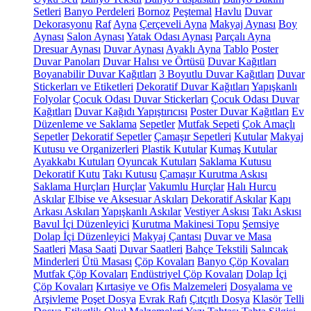
Setleri
Banyo Perdeleri
Bornoz
Peştemal
Havlu
Duvar
Dekorasyonu
Raf
Ayna
Çerçeveli Ayna
Makyaj Aynası
Boy
Aynası
Salon Aynası
Yatak Odası Aynası
Parçalı Ayna
Dresuar Aynası
Duvar Aynası
Ayaklı Ayna
Tablo
Poster
Duvar Panoları
Duvar Halısı ve Örtüsü
Duvar Kağıtları
Boyanabilir Duvar Kağıtları
3 Boyutlu Duvar Kağıtları
Duvar
Stickerları ve Etiketleri
Dekoratif Duvar Kağıtları
Yapışkanlı
Folyolar
Çocuk Odası Duvar Stickerları
Çocuk Odası Duvar
Kağıtları
Duvar Kağıdı Yapıştırıcısı
Poster Duvar Kağıtları
Ev
Düzenleme ve Saklama
Sepetler
Mutfak Sepeti
Çok Amaçlı
Sepetler
Dekoratif Sepetler
Çamaşır Sepetleri
Kutular
Makyaj
Kutusu ve Organizerleri
Plastik Kutular
Kumaş Kutular
Ayakkabı Kutuları
Oyuncak Kutuları
Saklama Kutusu
Dekoratif Kutu
Takı Kutusu
Çamaşır Kurutma Askısı
Saklama Hurçları
Hurçlar
Vakumlu Hurçlar
Halı Hurcu
Askılar
Elbise ve Aksesuar Askıları
Dekoratif Askılar
Kapı
Arkası Askıları
Yapışkanlı Askılar
Vestiyer Askısı
Takı Askısı
Bavul İçi Düzenleyici
Kurutma Makinesi Topu
Şemsiye
Dolap İçi Düzenleyici
Makyaj Çantası
Duvar ve Masa
Saatleri
Masa Saati
Duvar Saatleri
Bahçe Tekstili
Salıncak
Minderleri
Ütü Masası
Çöp Kovaları
Banyo Çöp Kovaları
Mutfak Çöp Kovaları
Endüstriyel Çöp Kovaları
Dolap İçi
Çöp Kovaları
Kırtasiye ve Ofis Malzemeleri
Dosyalama ve
Arşivleme
Poşet Dosya
Evrak Rafı
Çıtçıtlı Dosya
Klasör
Telli