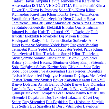
Trafosu
Havuz Ampulü
Havuz Termometresi
Karavan ve
Aksesuarları
ISITMA VE SOĞUTMA
Klima
Portatif Klima
Duvar Tipi Klima
Isı Pompası
Salon Tipi Klima
Klima
Kumandası
Kaset Tipi Klima
Kombi
Tavan Vantilatörleri
Vantilatörler
Hava Temizleyiciler
Nem Cihazları
Hava
Temizleme Cihazları
Buhar Makineleri
Nem Alma Cihazları
ve Rutubet Gidericiler
Elektrikli Isıtıcılar
Quartz Isıtıcılar
Infrared Isıtıcılar
Kule Tipi Isıtıcılar
Yağlı Radyatör
Fanlı
Isıtıcılar
Elektrikli Radyatörler
Dış Mekan Isıtıcılar
Havlupanlar
Radyatörler
Termosifonlar
Şofbenler
Ani Su
Isıtıcı
Isıtma ve Soğutma Yedek Parça
Radyatör Vanaları
Termostat
Klima Yedek Parça
Radyatör Yedek Parça
Klima
Temizleyicisi
Klima Temizleme Spreyi
Klima Temizleme
Sıvısı
Şömine
Şömine Aksesuarları
Elektrikli Şömineler
Bahçe Şömineleri
Bacasız Şömineler
Güneş Enerji Sistemleri
Soba
Doğalgaz Sobası
Kuzine Soba
Elektrikli Soba
Pelet
Soba
Soba Borusu ve Aksesuarları
Hava Perdesi
Doğalgaz
Tesisat Malzemeleri
Doğalgaz Hortumu
Doğalgaz Menfezleri
Tesisat Temizleme Sıvıları
Boyler
Kalorifer Kazanı
BANYO
Banyo Dolapları
Aynalı Banyo Dolabı
Banyo Boy Dolapları
Lavabolu Banyo Dolapları
Çok Amaçlı Banyo Dolapları
Çamaşır Makinesi Dolapları
Ecza Dolabı
Banyo Rafları
Duş
Sistemleri
Duşakabin
Duş Tekneleri
Jakuziler
Küvet
Duş
Setleri
Duş Sistemleri
Duş Başlıkları
Duş Kolonları
Sürgülü
Duş Setleri
Duş Spiralleri
El Duşu
Vitrifiyeler
Lavabolar