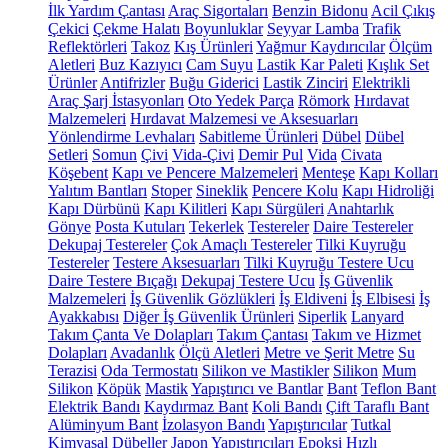
İlk Yardım Çantası
Araç Sigortaları
Benzin Bidonu
Acil Çıkış
Çekici
Çekme Halatı
Boyunluklar
Seyyar Lamba
Trafik
Reflektörleri
Takoz
Kış Ürünleri
Yağmur Kaydırıcılar
Ölçüm
Aletleri
Buz Kazıyıcı
Cam Suyu
Lastik Kar Paleti
Kışlık Set
Ürünler
Antifrizler
Buğu Giderici
Lastik Zinciri
Elektrikli
Araç Şarj İstasyonları
Oto Yedek Parça
Römork
Hırdavat
Malzemeleri
Hırdavat Malzemesi ve Aksesuarları
Yönlendirme Levhaları
Sabitleme Ürünleri
Dübel
Dübel
Setleri
Somun
Çivi
Vida-Çivi
Demir Pul
Vida
Civata
Köşebent
Kapı ve Pencere Malzemeleri
Menteşe
Kapı Kolları
Yalıtım Bantları
Stoper
Sineklik
Pencere Kolu
Kapı Hidroliği
Kapı Dürbünü
Kapı Kilitleri
Kapı Sürgüleri
Anahtarlık
Gönye
Posta Kutuları
Tekerlek
Testereler
Daire Testereler
Dekupaj Testereler
Çok Amaçlı Testereler
Tilki Kuyruğu
Testereler
Testere Aksesuarları
Tilki Kuyruğu Testere Ucu
Daire Testere Bıçağı
Dekupaj Testere Ucu
İş Güvenlik
Malzemeleri
İş Güvenlik Gözlükleri
İş Eldiveni
İş Elbisesi
İş
Ayakkabısı
Diğer İş Güvenlik Ürünleri
Siperlik
Lanyard
Takım Çanta Ve Dolapları
Takım Çantası
Takım ve Hizmet
Dolapları
Avadanlık
Ölçü Aletleri
Metre ve Şerit Metre
Su
Terazisi
Oda Termostatı
Silikon ve Mastikler
Silikon
Mum
Silikon
Köpük
Mastik
Yapıştırıcı ve Bantlar
Bant
Teflon Bant
Elektrik Bandı
Kaydırmaz Bant
Koli Bandı
Çift Taraflı Bant
Alüminyum Bant
İzolasyon Bandı
Yapıştırıcılar
Tutkal
Kimyasal Dübeller
Japon Yapıştırıcıları
Epoksi
Hızlı