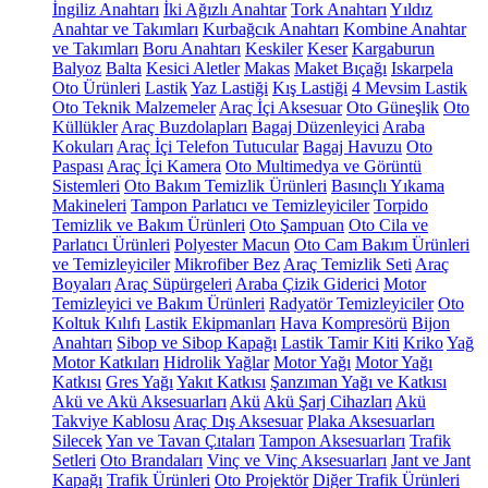
İngiliz Anahtarı
İki Ağızlı Anahtar
Tork Anahtarı
Yıldız
Anahtar ve Takımları
Kurbağcık Anahtarı
Kombine Anahtar
ve Takımları
Boru Anahtarı
Keskiler
Keser
Kargaburun
Balyoz
Balta
Kesici Aletler
Makas
Maket Bıçağı
Iskarpela
Oto Ürünleri
Lastik
Yaz Lastiği
Kış Lastiği
4 Mevsim Lastik
Oto Teknik Malzemeler
Araç İçi Aksesuar
Oto Güneşlik
Oto
Küllükler
Araç Buzdolapları
Bagaj Düzenleyici
Araba
Kokuları
Araç İçi Telefon Tutucular
Bagaj Havuzu
Oto
Paspası
Araç İçi Kamera
Oto Multimedya ve Görüntü
Sistemleri
Oto Bakım Temizlik Ürünleri
Basınçlı Yıkama
Makineleri
Tampon Parlatıcı ve Temizleyiciler
Torpido
Temizlik ve Bakım Ürünleri
Oto Şampuan
Oto Cila ve
Parlatıcı Ürünleri
Polyester Macun
Oto Cam Bakım Ürünleri
ve Temizleyiciler
Mikrofiber Bez
Araç Temizlik Seti
Araç
Boyaları
Araç Süpürgeleri
Araba Çizik Giderici
Motor
Temizleyici ve Bakım Ürünleri
Radyatör Temizleyiciler
Oto
Koltuk Kılıfı
Lastik Ekipmanları
Hava Kompresörü
Bijon
Anahtarı
Sibop ve Sibop Kapağı
Lastik Tamir Kiti
Kriko
Yağ
Motor Katkıları
Hidrolik Yağlar
Motor Yağı
Motor Yağı
Katkısı
Gres Yağı
Yakıt Katkısı
Şanzıman Yağı ve Katkısı
Akü ve Akü Aksesuarları
Akü
Akü Şarj Cihazları
Akü
Takviye Kablosu
Araç Dış Aksesuar
Plaka Aksesuarları
Silecek
Yan ve Tavan Çıtaları
Tampon Aksesuarları
Trafik
Setleri
Oto Brandaları
Vinç ve Vinç Aksesuarları
Jant ve Jant
Kapağı
Trafik Ürünleri
Oto Projektör
Diğer Trafik Ürünleri