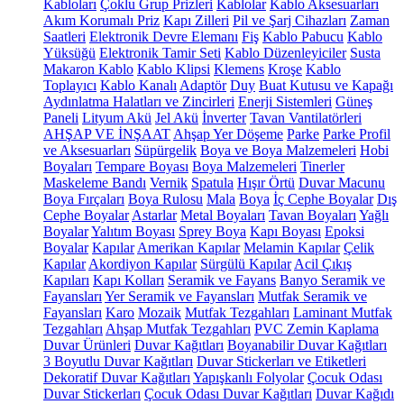
Kabloları
Çoklu Grup Prizleri
Kablolar
Kablo Aksesuarları
Akım Korumalı Priz
Kapı Zilleri
Pil ve Şarj Cihazları
Zaman
Saatleri
Elektronik Devre Elemanı
Fiş
Kablo Pabucu
Kablo
Yüksüğü
Elektronik Tamir Seti
Kablo Düzenleyiciler
Susta
Makaron Kablo
Kablo Klipsi
Klemens
Kroşe
Kablo
Toplayıcı
Kablo Kanalı
Adaptör
Duy
Buat Kutusu ve Kapağı
Aydınlatma Halatları ve Zincirleri
Enerji Sistemleri
Güneş
Paneli
Lityum Akü
Jel Akü
İnverter
Tavan Vantilatörleri
AHŞAP VE İNŞAAT
Ahşap Yer Döşeme
Parke
Parke Profil
ve Aksesuarları
Süpürgelik
Boya ve Boya Malzemeleri
Hobi
Boyaları
Tempare Boyası
Boya Malzemeleri
Tinerler
Maskeleme Bandı
Vernik
Spatula
Hışır Örtü
Duvar Macunu
Boya Fırçaları
Boya Rulosu
Mala
Boya
İç Cephe Boyalar
Dış
Cephe Boyalar
Astarlar
Metal Boyaları
Tavan Boyaları
Yağlı
Boyalar
Yalıtım Boyası
Sprey Boya
Kapı Boyası
Epoksi
Boyalar
Kapılar
Amerikan Kapılar
Melamin Kapılar
Çelik
Kapılar
Akordiyon Kapılar
Sürgülü Kapılar
Acil Çıkış
Kapıları
Kapı Kolları
Seramik ve Fayans
Banyo Seramik ve
Fayansları
Yer Seramik ve Fayansları
Mutfak Seramik ve
Fayansları
Karo
Mozaik
Mutfak Tezgahları
Laminant Mutfak
Tezgahları
Ahşap Mutfak Tezgahları
PVC Zemin Kaplama
Duvar Ürünleri
Duvar Kağıtları
Boyanabilir Duvar Kağıtları
3 Boyutlu Duvar Kağıtları
Duvar Stickerları ve Etiketleri
Dekoratif Duvar Kağıtları
Yapışkanlı Folyolar
Çocuk Odası
Duvar Stickerları
Çocuk Odası Duvar Kağıtları
Duvar Kağıdı