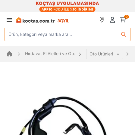
0
Ürün, kategori veya marka ara...
Hırdavat El Aletleri ve Oto
Oto Ürünleri