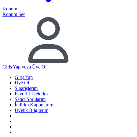
Konum
Konum Seç
Giriş Yap
veya Üye Ol
Giriş Yap
Üye Ol
Siparişlerim
Favori Listelerim
Satıcı Sorularım
İndirim Kuponlarım
Üyelik Bilgilerim