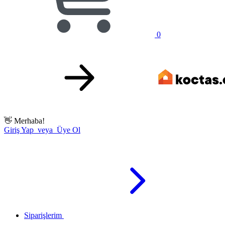
0
👋
Merhaba!
Giriş Yap veya Üye Ol
Siparişlerim