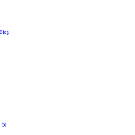
 Blog
ı Ol