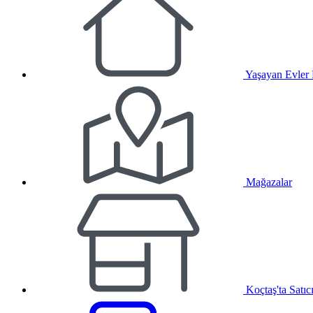
Yaşayan Evler
Mağazalar
Koçtaş'ta Satıc