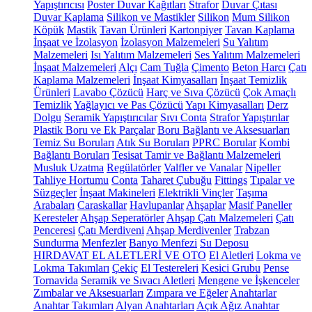
Yapıştırıcısı
Poster Duvar Kağıtları
Strafor
Duvar Çıtası
Duvar Kaplama
Silikon ve Mastikler
Silikon
Mum Silikon
Köpük
Mastik
Tavan Ürünleri
Kartonpiyer
Tavan Kaplama
İnşaat ve İzolasyon
İzolasyon Malzemeleri
Su Yalıtım
Malzemeleri
Isı Yalıtım Malzemeleri
Ses Yalıtım Malzemeleri
İnşaat Malzemeleri
Alçı
Cam Tuğla
Çimento
Beton Harcı
Çatı
Kaplama Malzemeleri
İnşaat Kimyasalları
İnşaat Temizlik
Ürünleri
Lavabo Çözücü
Harç ve Sıva Çözücü
Çok Amaçlı
Temizlik
Yağlayıcı ve Pas Çözücü
Yapı Kimyasalları
Derz
Dolgu
Seramik Yapıştırıcılar
Sıvı Conta
Strafor Yapıştırılar
Plastik Boru ve Ek Parçalar
Boru Bağlantı ve Aksesuarları
Temiz Su Boruları
Atık Su Boruları
PPRC Borular
Kombi
Bağlantı Boruları
Tesisat Tamir ve Bağlantı Malzemeleri
Musluk Uzatma
Regülatörler
Valfler ve Vanalar
Nipeller
Tahliye Hortumu
Conta
Taharet Çubuğu
Fittings
Tıpalar ve
Süzgeçler
İnşaat Makineleri
Elektrikli Vinçler
Taşıma
Arabaları
Caraskallar
Havlupanlar
Ahşaplar
Masif Paneller
Keresteler
Ahşap Seperatörler
Ahşap Çatı Malzemeleri
Çatı
Penceresi
Çatı Merdiveni
Ahşap Merdivenler
Trabzan
Sundurma
Menfezler
Banyo Menfezi
Su Deposu
HIRDAVAT EL ALETLERİ VE OTO
El Aletleri
Lokma ve
Lokma Takımları
Çekiç
El Testereleri
Kesici Grubu
Pense
Tornavida
Seramik ve Sıvacı Aletleri
Mengene ve İşkenceler
Zımbalar ve Aksesuarları
Zımpara ve Eğeler
Anahtarlar
Anahtar Takımları
Alyan Anahtarları
Açık Ağız Anahtar