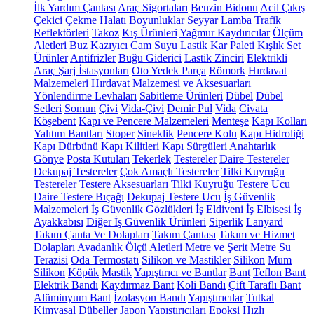
İlk Yardım Çantası
Araç Sigortaları
Benzin Bidonu
Acil Çıkış
Çekici
Çekme Halatı
Boyunluklar
Seyyar Lamba
Trafik
Reflektörleri
Takoz
Kış Ürünleri
Yağmur Kaydırıcılar
Ölçüm
Aletleri
Buz Kazıyıcı
Cam Suyu
Lastik Kar Paleti
Kışlık Set
Ürünler
Antifrizler
Buğu Giderici
Lastik Zinciri
Elektrikli
Araç Şarj İstasyonları
Oto Yedek Parça
Römork
Hırdavat
Malzemeleri
Hırdavat Malzemesi ve Aksesuarları
Yönlendirme Levhaları
Sabitleme Ürünleri
Dübel
Dübel
Setleri
Somun
Çivi
Vida-Çivi
Demir Pul
Vida
Civata
Köşebent
Kapı ve Pencere Malzemeleri
Menteşe
Kapı Kolları
Yalıtım Bantları
Stoper
Sineklik
Pencere Kolu
Kapı Hidroliği
Kapı Dürbünü
Kapı Kilitleri
Kapı Sürgüleri
Anahtarlık
Gönye
Posta Kutuları
Tekerlek
Testereler
Daire Testereler
Dekupaj Testereler
Çok Amaçlı Testereler
Tilki Kuyruğu
Testereler
Testere Aksesuarları
Tilki Kuyruğu Testere Ucu
Daire Testere Bıçağı
Dekupaj Testere Ucu
İş Güvenlik
Malzemeleri
İş Güvenlik Gözlükleri
İş Eldiveni
İş Elbisesi
İş
Ayakkabısı
Diğer İş Güvenlik Ürünleri
Siperlik
Lanyard
Takım Çanta Ve Dolapları
Takım Çantası
Takım ve Hizmet
Dolapları
Avadanlık
Ölçü Aletleri
Metre ve Şerit Metre
Su
Terazisi
Oda Termostatı
Silikon ve Mastikler
Silikon
Mum
Silikon
Köpük
Mastik
Yapıştırıcı ve Bantlar
Bant
Teflon Bant
Elektrik Bandı
Kaydırmaz Bant
Koli Bandı
Çift Taraflı Bant
Alüminyum Bant
İzolasyon Bandı
Yapıştırıcılar
Tutkal
Kimyasal Dübeller
Japon Yapıştırıcıları
Epoksi
Hızlı