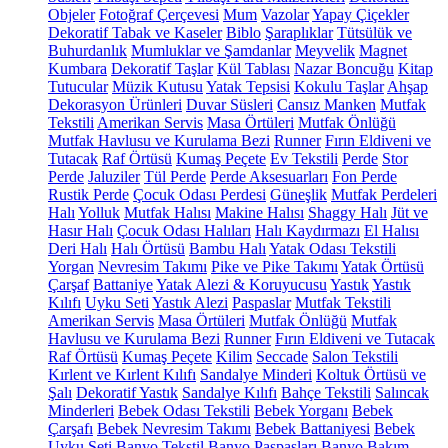
Objeler
Fotoğraf Çerçevesi
Mum
Vazolar
Yapay Çiçekler
Dekoratif Tabak ve Kaseler
Biblo
Şaraplıklar
Tütsülük ve
Buhurdanlık
Mumluklar ve Şamdanlar
Meyvelik
Magnet
Kumbara
Dekoratif Taşlar
Kül Tablası
Nazar Boncuğu
Kitap
Tutucular
Müzik Kutusu
Yatak Tepsisi
Kokulu Taşlar
Ahşap
Dekorasyon Ürünleri
Duvar Süsleri
Cansız Manken
Mutfak
Tekstili
Amerikan Servis
Masa Örtüleri
Mutfak Önlüğü
Mutfak Havlusu ve Kurulama Bezi
Runner
Fırın Eldiveni ve
Tutacak
Raf Örtüsü
Kumaş Peçete
Ev Tekstili
Perde
Stor
Perde
Jaluziler
Tül Perde
Perde Aksesuarları
Fon Perde
Rustik Perde
Çocuk Odası Perdesi
Güneşlik
Mutfak Perdeleri
Halı
Yolluk
Mutfak Halısı
Makine Halısı
Shaggy Halı
Jüt ve
Hasır Halı
Çocuk Odası Halıları
Halı Kaydırmazı
El Halısı
Deri Halı
Halı Örtüsü
Bambu Halı
Yatak Odası Tekstili
Yorgan
Nevresim Takımı
Pike ve Pike Takımı
Yatak Örtüsü
Çarşaf
Battaniye
Yatak Alezi & Koruyucusu
Yastık
Yastık
Kılıfı
Uyku Seti
Yastık Alezi
Paspaslar
Mutfak Tekstili
Amerikan Servis
Masa Örtüleri
Mutfak Önlüğü
Mutfak
Havlusu ve Kurulama Bezi
Runner
Fırın Eldiveni ve Tutacak
Raf Örtüsü
Kumaş Peçete
Kilim
Seccade
Salon Tekstili
Kırlent ve Kırlent Kılıfı
Sandalye Minderi
Koltuk Örtüsü ve
Şalı
Dekoratif Yastık
Sandalye Kılıfı
Bahçe Tekstili
Salıncak
Minderleri
Bebek Odası Tekstili
Bebek Yorganı
Bebek
Çarşafı
Bebek Nevresim Takımı
Bebek Battaniyesi
Bebek
Uyku Seti
Banyo Tekstil
Banyo Paspasları
Banyo Bakım