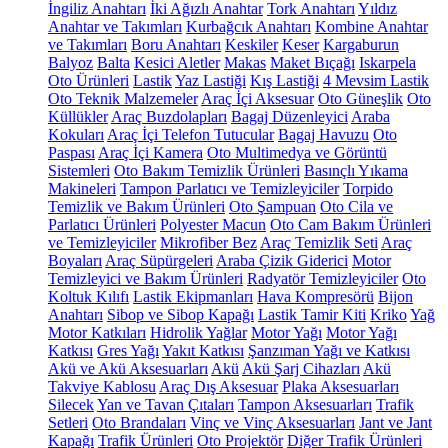
İngiliz Anahtarı
İki Ağızlı Anahtar
Tork Anahtarı
Yıldız
Anahtar ve Takımları
Kurbağcık Anahtarı
Kombine Anahtar
ve Takımları
Boru Anahtarı
Keskiler
Keser
Kargaburun
Balyoz
Balta
Kesici Aletler
Makas
Maket Bıçağı
Iskarpela
Oto Ürünleri
Lastik
Yaz Lastiği
Kış Lastiği
4 Mevsim Lastik
Oto Teknik Malzemeler
Araç İçi Aksesuar
Oto Güneşlik
Oto
Küllükler
Araç Buzdolapları
Bagaj Düzenleyici
Araba
Kokuları
Araç İçi Telefon Tutucular
Bagaj Havuzu
Oto
Paspası
Araç İçi Kamera
Oto Multimedya ve Görüntü
Sistemleri
Oto Bakım Temizlik Ürünleri
Basınçlı Yıkama
Makineleri
Tampon Parlatıcı ve Temizleyiciler
Torpido
Temizlik ve Bakım Ürünleri
Oto Şampuan
Oto Cila ve
Parlatıcı Ürünleri
Polyester Macun
Oto Cam Bakım Ürünleri
ve Temizleyiciler
Mikrofiber Bez
Araç Temizlik Seti
Araç
Boyaları
Araç Süpürgeleri
Araba Çizik Giderici
Motor
Temizleyici ve Bakım Ürünleri
Radyatör Temizleyiciler
Oto
Koltuk Kılıfı
Lastik Ekipmanları
Hava Kompresörü
Bijon
Anahtarı
Sibop ve Sibop Kapağı
Lastik Tamir Kiti
Kriko
Yağ
Motor Katkıları
Hidrolik Yağlar
Motor Yağı
Motor Yağı
Katkısı
Gres Yağı
Yakıt Katkısı
Şanzıman Yağı ve Katkısı
Akü ve Akü Aksesuarları
Akü
Akü Şarj Cihazları
Akü
Takviye Kablosu
Araç Dış Aksesuar
Plaka Aksesuarları
Silecek
Yan ve Tavan Çıtaları
Tampon Aksesuarları
Trafik
Setleri
Oto Brandaları
Vinç ve Vinç Aksesuarları
Jant ve Jant
Kapağı
Trafik Ürünleri
Oto Projektör
Diğer Trafik Ürünleri