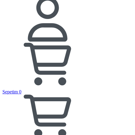
Sepetim
0