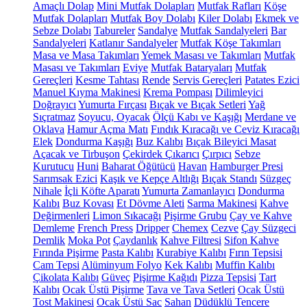
Amaçlı Dolap
Mini Mutfak Dolapları
Mutfak Rafları
Köşe
Mutfak Dolapları
Mutfak Boy Dolabı
Kiler Dolabı
Ekmek ve
Sebze Dolabı
Tabureler
Sandalye
Mutfak Sandalyeleri
Bar
Sandalyeleri
Katlanır Sandalyeler
Mutfak Köşe Takımları
Masa ve Masa Takımları
Yemek Masası ve Takımları
Mutfak
Masası ve Takımları
Eviye
Mutfak Bataryaları
Mutfak
Gereçleri
Kesme Tahtası
Rende
Servis Gereçleri
Patates Ezici
Manuel Kıyma Makinesi
Krema Pompası
Dilimleyici
Doğrayıcı
Yumurta Fırçası
Bıçak ve Bıçak Setleri
Yağ
Sıçratmaz
Soyucu, Oyacak
Ölçü Kabı ve Kaşığı
Merdane ve
Oklava
Hamur Açma Matı
Fındık Kıracağı ve Ceviz Kıracağı
Elek
Dondurma Kaşığı
Buz Kalıbı
Bıçak Bileyici Masat
Açacak ve Tirbuşon
Çekirdek Çıkarıcı
Çırpıcı
Sebze
Kurutucu
Huni
Baharat Öğütücü
Havan
Hamburger Presi
Sarımsak Ezici
Kaşık ve Kepçe Altlığı
Bıçak Standı
Süzgeç
Nihale
İçli Köfte Aparatı
Yumurta Zamanlayıcı
Dondurma
Kalıbı
Buz Kovası
Et Dövme Aleti
Sarma Makinesi
Kahve
Değirmenleri
Limon Sıkacağı
Pişirme Grubu
Çay ve Kahve
Demleme
French Press
Dripper
Chemex
Cezve
Çay Süzgeci
Demlik
Moka Pot
Çaydanlık
Kahve Filtresi
Sifon Kahve
Fırında Pişirme
Pasta Kalıbı
Kurabiye Kalıbı
Fırın Tepsisi
Cam Tepsi
Alüminyum Folyo
Kek Kalıbı
Muffin Kalıbı
Çikolata Kalıbı
Güveç
Pişirme Kağıdı
Pizza Tepsisi
Tart
Kalıbı
Ocak Üstü Pişirme
Tava ve Tava Setleri
Ocak Üstü
Tost Makinesi
Ocak Üstü Sac
Sahan
Düdüklü Tencere