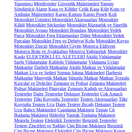
Yapıştırıcı
Merdivenler
Güvenlik Malzemeleri
Yangın
Söndürücü
Alarm
Kasa ve Kilitler
Çelik Kasa
Kilit
Kutu ve
Ambalaj Malzemeleri
Kargo Kutusu
Kargo Poşeti
Koli
Motosiklet Ürünleri
Motorsiklet Aksesuarları
Motosiklet
Kilidi
Motosiklet Stickerları
Motosiklet Rüzgarlık ve Siperlik
Motosiklet Aynası
Motosiklet Brandası
Motorsiklet Yedek
Parça
Motosiklet Fren Ekipmanları
Diğer Motosiklet Yedek
Parçaları
Motosiklet Fren ve Debriyaj Kolu
Motosiklet Kayışı
Motosiklet Zinciri
Motosiklet Giyim
Motorcu Eldiveni
Motorcu Botu ve Ayakkabısı
Motorcu Yağmurluk
Motosiklet
Kaskı
ELEKTRİKLİ EL ALETLERİ
Akülü Vidalamalar
Şarjlı Vidalamalar
Kablolu Vidalamalar
Vidalama Uçları
Matkaplar
Darbeli Matkaplar
Akülü Matkap ve Vidalamalar
Matkap Ucu ve Setleri
Somun Sıkma Makineleri
Darbesiz
Matkaplar
Manyetik Matkap
Sütunlu Matkap
Matkap Tezgahı
Kırıcılar ve Deliciler
Zımpara ve Polisaj
Zımpara Makineleri
Polisaj Makineleri
Planyalar
Zımpara Kağıdı ve Aksesuarları
Testereler
Daire Testereler
Dekupaj Testereler
Çok Amaçlı
Testereler
Tilki Kuyruğu Testereler
Testere Aksesuarları
Tilki
Kuyruğu Testere Ucu
Daire Testere Bıçağı
Dekupaj Testere
Ucu
Bahçe Makineleri
Çapalama Makinesi
Tırpan
Çit
Budama Makinesi
Hidrofor
Yaprak Toplama Makinesi
Motorlu Testere
Elektrikli Testereler
Benzinli Testereler
Testere Zincirleri ve Yağları
Çim Biçme Makinesi
Benzinli
Çim Biçme Makinesi
Elektrikli Çim Biçme Makinesi
Kenar