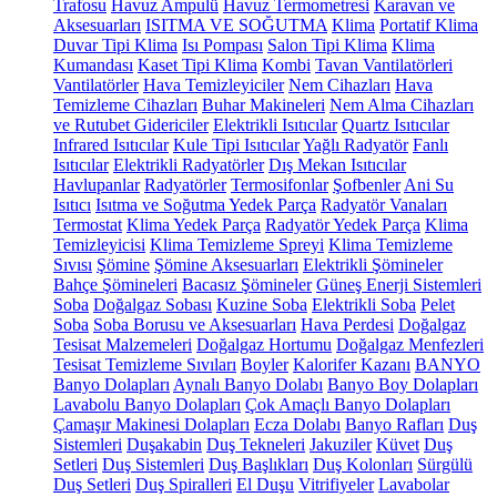
Trafosu
Havuz Ampulü
Havuz Termometresi
Karavan ve
Aksesuarları
ISITMA VE SOĞUTMA
Klima
Portatif Klima
Duvar Tipi Klima
Isı Pompası
Salon Tipi Klima
Klima
Kumandası
Kaset Tipi Klima
Kombi
Tavan Vantilatörleri
Vantilatörler
Hava Temizleyiciler
Nem Cihazları
Hava
Temizleme Cihazları
Buhar Makineleri
Nem Alma Cihazları
ve Rutubet Gidericiler
Elektrikli Isıtıcılar
Quartz Isıtıcılar
Infrared Isıtıcılar
Kule Tipi Isıtıcılar
Yağlı Radyatör
Fanlı
Isıtıcılar
Elektrikli Radyatörler
Dış Mekan Isıtıcılar
Havlupanlar
Radyatörler
Termosifonlar
Şofbenler
Ani Su
Isıtıcı
Isıtma ve Soğutma Yedek Parça
Radyatör Vanaları
Termostat
Klima Yedek Parça
Radyatör Yedek Parça
Klima
Temizleyicisi
Klima Temizleme Spreyi
Klima Temizleme
Sıvısı
Şömine
Şömine Aksesuarları
Elektrikli Şömineler
Bahçe Şömineleri
Bacasız Şömineler
Güneş Enerji Sistemleri
Soba
Doğalgaz Sobası
Kuzine Soba
Elektrikli Soba
Pelet
Soba
Soba Borusu ve Aksesuarları
Hava Perdesi
Doğalgaz
Tesisat Malzemeleri
Doğalgaz Hortumu
Doğalgaz Menfezleri
Tesisat Temizleme Sıvıları
Boyler
Kalorifer Kazanı
BANYO
Banyo Dolapları
Aynalı Banyo Dolabı
Banyo Boy Dolapları
Lavabolu Banyo Dolapları
Çok Amaçlı Banyo Dolapları
Çamaşır Makinesi Dolapları
Ecza Dolabı
Banyo Rafları
Duş
Sistemleri
Duşakabin
Duş Tekneleri
Jakuziler
Küvet
Duş
Setleri
Duş Sistemleri
Duş Başlıkları
Duş Kolonları
Sürgülü
Duş Setleri
Duş Spiralleri
El Duşu
Vitrifiyeler
Lavabolar