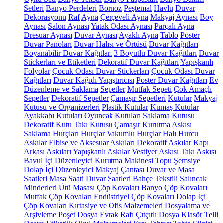
Setleri
Banyo Perdeleri
Bornoz
Peştemal
Havlu
Duvar
Dekorasyonu
Raf
Ayna
Çerçeveli Ayna
Makyaj Aynası
Boy
Aynası
Salon Aynası
Yatak Odası Aynası
Parçalı Ayna
Dresuar Aynası
Duvar Aynası
Ayaklı Ayna
Tablo
Poster
Duvar Panoları
Duvar Halısı ve Örtüsü
Duvar Kağıtları
Boyanabilir Duvar Kağıtları
3 Boyutlu Duvar Kağıtları
Duvar
Stickerları ve Etiketleri
Dekoratif Duvar Kağıtları
Yapışkanlı
Folyolar
Çocuk Odası Duvar Stickerları
Çocuk Odası Duvar
Kağıtları
Duvar Kağıdı Yapıştırıcısı
Poster Duvar Kağıtları
Ev
Düzenleme ve Saklama
Sepetler
Mutfak Sepeti
Çok Amaçlı
Sepetler
Dekoratif Sepetler
Çamaşır Sepetleri
Kutular
Makyaj
Kutusu ve Organizerleri
Plastik Kutular
Kumaş Kutular
Ayakkabı Kutuları
Oyuncak Kutuları
Saklama Kutusu
Dekoratif Kutu
Takı Kutusu
Çamaşır Kurutma Askısı
Saklama Hurçları
Hurçlar
Vakumlu Hurçlar
Halı Hurcu
Askılar
Elbise ve Aksesuar Askıları
Dekoratif Askılar
Kapı
Arkası Askıları
Yapışkanlı Askılar
Vestiyer Askısı
Takı Askısı
Bavul İçi Düzenleyici
Kurutma Makinesi Topu
Şemsiye
Dolap İçi Düzenleyici
Makyaj Çantası
Duvar ve Masa
Saatleri
Masa Saati
Duvar Saatleri
Bahçe Tekstili
Salıncak
Minderleri
Ütü Masası
Çöp Kovaları
Banyo Çöp Kovaları
Mutfak Çöp Kovaları
Endüstriyel Çöp Kovaları
Dolap İçi
Çöp Kovaları
Kırtasiye ve Ofis Malzemeleri
Dosyalama ve
Arşivleme
Poşet Dosya
Evrak Rafı
Çıtçıtlı Dosya
Klasör
Telli