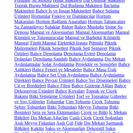
Pompası
Su Motoru
Hasat Makinesi
Dal Öğütme Makinesi
Toprak Burgu Makinesi
Dal Budama Makinesi
İlaçlama
Makineleri
Bahçe İş ve İnşaat Makineleri
Bahçe Sulama
Ürünleri
Hortumlar
Fıskiye ve Damlatıcılar
Hortum
Makaraları
Hortum Bağlantı Aparatları
Hortum Tabancaları
Su Zamanlayıcı
Sulaklar
Bidon
Bahçe Musluğu
Şişme Su
Deposu
Mangal ve Aksesuarları
Mangal Aksesuarları
Mangal
Kömürü ve Tutuşturucular
Mangal ve Barbekü
Kömürlü
Mangal
Tüplü Mangal
Elektrikli Izgara
Pürmüz
Piknik
Malzemeleri
Piknik Sepetleri
Piknik Seti
Semaver
Piknik
Örtüleri
Bahçe Depolama
Depolama Evleri
Depolama
Dolapları
Depolama Sandığı
Bahçe Aydınlatma
Dış Mekan
Aydınlatmalar
Solar Aydınlatma
Projektör ve Sensörler
Bahçe
Aplikleri
Bahçe Feneri ve Meşaleler
Bahçe Masa Üstü
Aydınlatma
Bahçe Set Üstü Aydınlatma
Bahçe Aydınlatma
Direkleri
Bahçe Peyzaj Ürünleri
Bahçe Yer Döşemeleri
Bahçe
Çit ve Bordürleri
Bahçe Filesi
Bahçe Gizleme Ağları
Bahçe
Dekorasyon Ürünleri
Bahçe Kovaları
Toprak ve Çiçek
Bakımı
Bitki Yetiştirme Ürünleri
Torf ve Topraklar
Gübreler
ve Sıvı Gübreler
Tohumlar
Çim Tohumu
Çiçek Tohumu
Sebze Tohumları
Bitki Tohumları
Meyve Tohumu
Bitki
Besinleri
Sera ve Sera Ekipmanları
Çiçek ve Bitki
İç Mekan
Bitkileri
Dış Mekan Ağaçları
Canlı Çiçek
Çiçek Soğanları
Aşılı Meyve Fidanları
Aşılı Gül
Fide
Dış Mekan Sarmaşık
Bitkileri
Kaktüs
Saksı ve Aksesuarları
Dekoratif Saksı