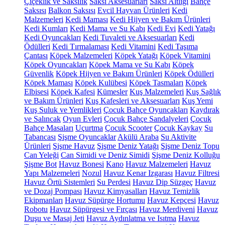
Çiçeklik ve Saksılık
Saksı Aksesuarları
Saksı Altlığı
Bahçe
Saksısı
Balkon Saksısı
Evcil Hayvan Ürünleri
Kedi
Malzemeleri
Kedi Maması
Kedi Hijyen ve Bakım Ürünleri
Kedi Kumları
Kedi Mama ve Su Kabı
Kedi Evi
Kedi Yatağı
Kedi Oyuncakları
Kedi Tuvaleti ve Aksesuarları
Kedi
Ödülleri
Kedi Tırmalaması
Kedi Vitamini
Kedi Taşıma
Çantası
Köpek Malzemeleri
Köpek Yatağı
Köpek Vitamini
Köpek Oyuncakları
Köpek Mama ve Su Kabı
Köpek
Güvenlik
Köpek Hijyen ve Bakım Ürünleri
Köpek Ödülleri
Köpek Maması
Köpek Kulübesi
Köpek Tasmaları
Köpek
Elbisesi
Köpek Kafesi
Kümesler
Kuş Malzemeleri
Kuş Sağlık
ve Bakım Ürünleri
Kuş Kafesleri ve Aksesuarları
Kuş Yemi
Kuş Suluk ve Yemlikleri
Çocuk Bahçe Oyuncakları
Kaydırak
ve Salıncak
Oyun Evleri
Çocuk Bahçe Sandalyeleri
Çocuk
Bahçe Masaları
Uçurtma
Çocuk Scooter
Çocuk Kaykay
Su
Tabancası
Şişme Oyuncaklar
Akülü Araba
Su Aktivite
Ürünleri
Şişme Havuz
Şişme Deniz Yatağı
Şişme Deniz Topu
Can Yeleği
Can Simidi ve Deniz Simidi
Şişme Deniz Kolluğu
Şişme Bot
Havuz Bonesi
Kano
Havuz Malzemeleri
Havuz
Yapı Malzemeleri
Nozul
Havuz Kenar Izgarası
Havuz Filtresi
Havuz Örtü Sistemleri
Su Perdesi
Havuz Dip Süzgeç
Havuz
ve Dozaj Pompası
Havuz Kimyasalları
Havuz Temizlik
Ekipmanları
Havuz Süpürge Hortumu
Havuz Kepçesi
Havuz
Robotu
Havuz Süpürgesi ve Fırçası
Havuz Merdiveni
Havuz
Duşu ve Masaj Jeti
Havuz Aydınlatma ve Isıtma
Havuz