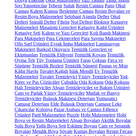
Dosya
Etiketlik
Okul Malzemeleri
Yazı Tahtası
Tahta Silgisi
Sıvı Yapıştırıcılar
Tebeşir
Suluk
Resim Çantası
Pano
Okul
Çantası
Kalem Kutusu
Beslenme Çantası
Resim Boyaları ve
Resim Boya Malzemeleri
Selobant
Ajanda
Defter
Okul
Defteri
Spiralli Defter
Fihrist
Not Defteri
Bloknot
Kırtasiye
Malzemeleri
Masaüstü Gereçleri
Kırtasiye Kağıt Ürünleri
Kırtasiye Seti
Kalem ve Yazı Gereçleri
Koli Bandı Makinesi
Para Makineleri
Para Çekmeceleri
Para Sayma Makineleri
Ofis Sarf Ürünleri
Evrak İmha Makineleri
Laminasyon
Makineleri
Barkod Okuyucu
Temizlik Gereçleri ve
Ekipmanları
Temizlik Eldiveni
Temizlik Kovası
Temizlik,
Ovma Teli
Tüy Toplama Ürünleri
Faraş
Çekpas
Fırça ve
Süpürge
Temizlik Bezleri
Temizlik Süngeri
Paspas ve Mop
Kâğıt Havlu
Tuvalet Kağıdı
Islak Mendil
Ev Temizlik
Malzemeleri
Tuvalet Temizleyici
Yüzey Temizleyiciler
Yağ,
Kireç ve Pas Çözücüler
Çubuklu Oda Kokusu
Oda Kokusu
Halı Temizleyiciler
Ahşap Temizleyiciler ve Bakım Ürünleri
Cam ve Parlak Yüzey Temizleyiciler
Mutfak ve Banyo
Temizleyiciler
Bulaşık Makinesi Deterjanı
Yumuşatıcı
Çamaşır Deterjanı
Elde Bulaşık Deterjanı
Çamaşır Leke
Çıkarıcılar
Kolonya
Pazar Arabası ve Çantası
Eğlence
Ürünleri
Parti Malzemeleri
Puzzle
Hobi Malzemeleri
Hobi
Boya ve Resim Malzemeleri
Ahşap Boyaları
Akrilik Boyalar
Sulu Boya
Yağlı Boya Seti
Eskitme Boyası
Cam ve Seramik
Boyaları
Metalik Boya
Şövale
Kumaş Boyaları
Resim Fırçası