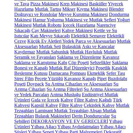
ve Tava
Pizza Makinesi
Krep Makinesi
Basküller
Yiyecek
Hazırlama
Mutfak Tartısı
Mikser
Kıyma Makinesi
Blender
Doğrayıcı ve Rondolar
Meyve Kurutma Makinesi
Dondurma
Makinesi
Hamur Yoğurma Makinesi ve Mutfak Şefleri
Yoğurt
Makinesi
Mutfak Robotu
İçecek Hazırlama
Narenciye
Sıkacağı
Çay Makineleri
Kahve Makinesi
Kettle ve Su
Isıtıcılar
Katı Meyve Sıkacağı
Elektrikli Semaver
Elektrikli
Cezve
Küçük Ev Aletleri Yedek Parça ve Aksesuarları
Mutfak
Aksesuarları
Mutfak Seti
Bulaşıklık
Askı ve Kancalar
Kaydırmaz
Mutfak Sabunluk
Mutfak Havluluk
Mutfak
Seramik ve Fayansları
Saklama ve Düzenleme
Kavanoz
Saklama ve Karıştırma Kabı
Çöp Poşeti
Sebzelikler
Saklama
Bonesi ve Kapağı
Mutfak Raf Düzenleyici
Poşetlik
Kaşıklık
Beslenme Kutusu
Damacana Pompası
Ekmeklik
Sefer Tası
Streç Film
Peçete Yüzüğü
Kavanoz Kapağı
Pipet
Buzdolabı
Poşeti
Doypack
Su Arıtma Cihazları ve Aksesuarları
Su
Arıtma Cihazları
Su Arıtma Filtreleri
Su Arıtma Aksesuarları
ve Yedek Parçaları
Arıtma Musluğu
Endüstriyel Mutfak
Ürünleri
Gıda ve İçecek
Kahve
Filtre Kahve Kağıdı
Türk
Kahvesi
Kapsül Kahve
Filtre Kahve
Çekirdek Kahve
Mutfak
Tezgahları
Laminant Mutfak Tezgahları
Ahşap Mutfak
Tezgahları
Bulaşık Makineleri
Derin Dondurucular
Su
Sebilleri
DEKORASYON VE EV GEREÇLERİ
Yılbaşı
Ürünleri
Yılbaşı Ağacı
Yılbaşı Aydınlatmaları
Yılbaşı Ağacı
Süsleri
Yılbaşı Sepeti
Yılbaşı Parti Malzemeleri
Dekoratif