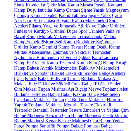
Sinek Kovucular
Çadır Matı
Kamp Masası
Pusula
Kampet
Kamp Duşu
Isıtıcılar
Kamp Çantası
Şişme Yastık
Magnezyum
Çubuğu
Kamp Tuvaleti
Kamp Taburesi
Şişme Yatak
Çadır
Aksesuarı
Sırt Çantası
Hayatta Kalma Malzemeleri
Spor
Aletleri
Pilates, Yoga ve Jimnastik
Ağırlık ve Halter Ürünleri
Fitness ve Kardiyo Ürünleri
Diğer Spor Ürünleri
Valiz ve
Bavul
Kamp Mutfak Malzemeleri
Termal Çanta
Matara
Kamp Yemek Pişirme Seti
Kamp Buzluk ve Soğutucu
Ürünler
Kamp Demliği
Kamp Tavası
Kamp Ocağı
Kamp
Mutfak Aksesuarları
Çakmak ve Yakıcılar
Termoslar
Aydınlatma Ekipmanları
El Feneri
Işıldak
Kafa Lambası
Kamp El Aletleri
Kamp Testeresi
Kamp Küreği
Kamp Bıçağı
Kamp Baltası
Avcılık Malzemeleri
Balık Av Malzemeleri
Bisiklet ve Scooter
Bisiklet
Elektrikli Scooter
Bahçe Aletleri
Çapa
Kürek
Bahçe Eldiveni
Tırmık
Budama Makası
Aşı
Makası
Fide Dikici ve Sökücü
Orak
Bahçe El Aleti Setleri
Çim Makası
Tırpan Misinası
Aşı Bıçağı
Meyve Toplama Aleti
Budama Testeresi
Bahçe Çatalı
Kazma
Bahçe Makineleri
Çapalama Makinesi
Tırpan
Çit Budama Makinesi
Hidrofor
Yaprak Toplama Makinesi
Motorlu Testere
Elektrikli
Testereler
Benzinli Testereler
Testere Zincirleri ve Yağları
Çim
Biçme Makinesi
Benzinli Çim Biçme Makinesi
Elektrikli Çim
Biçme Makinesi
Kenar Kesme Makinesi
Çim Biçme Yedek
Parça
Pompa
Santrifüj Pompa
Dalgıç Pompası
Bahçe