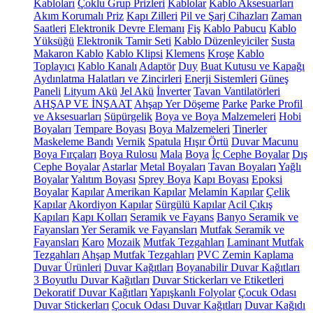
Kabloları
Çoklu Grup Prizleri
Kablolar
Kablo Aksesuarları
Akım Korumalı Priz
Kapı Zilleri
Pil ve Şarj Cihazları
Zaman
Saatleri
Elektronik Devre Elemanı
Fiş
Kablo Pabucu
Kablo
Yüksüğü
Elektronik Tamir Seti
Kablo Düzenleyiciler
Susta
Makaron Kablo
Kablo Klipsi
Klemens
Kroşe
Kablo
Toplayıcı
Kablo Kanalı
Adaptör
Duy
Buat Kutusu ve Kapağı
Aydınlatma Halatları ve Zincirleri
Enerji Sistemleri
Güneş
Paneli
Lityum Akü
Jel Akü
İnverter
Tavan Vantilatörleri
AHŞAP VE İNŞAAT
Ahşap Yer Döşeme
Parke
Parke Profil
ve Aksesuarları
Süpürgelik
Boya ve Boya Malzemeleri
Hobi
Boyaları
Tempare Boyası
Boya Malzemeleri
Tinerler
Maskeleme Bandı
Vernik
Spatula
Hışır Örtü
Duvar Macunu
Boya Fırçaları
Boya Rulosu
Mala
Boya
İç Cephe Boyalar
Dış
Cephe Boyalar
Astarlar
Metal Boyaları
Tavan Boyaları
Yağlı
Boyalar
Yalıtım Boyası
Sprey Boya
Kapı Boyası
Epoksi
Boyalar
Kapılar
Amerikan Kapılar
Melamin Kapılar
Çelik
Kapılar
Akordiyon Kapılar
Sürgülü Kapılar
Acil Çıkış
Kapıları
Kapı Kolları
Seramik ve Fayans
Banyo Seramik ve
Fayansları
Yer Seramik ve Fayansları
Mutfak Seramik ve
Fayansları
Karo
Mozaik
Mutfak Tezgahları
Laminant Mutfak
Tezgahları
Ahşap Mutfak Tezgahları
PVC Zemin Kaplama
Duvar Ürünleri
Duvar Kağıtları
Boyanabilir Duvar Kağıtları
3 Boyutlu Duvar Kağıtları
Duvar Stickerları ve Etiketleri
Dekoratif Duvar Kağıtları
Yapışkanlı Folyolar
Çocuk Odası
Duvar Stickerları
Çocuk Odası Duvar Kağıtları
Duvar Kağıdı