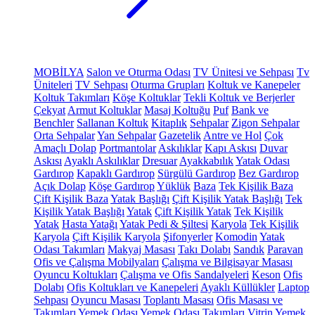
MOBİLYA
Salon ve Oturma Odası
TV Ünitesi ve Sehpası
Tv
Üniteleri
TV Sehpası
Oturma Grupları
Koltuk ve Kanepeler
Koltuk Takımları
Köşe Koltuklar
Tekli Koltuk ve Berjerler
Çekyat
Armut Koltuklar
Masaj Koltuğu
Puf
Bank ve
Benchler
Sallanan Koltuk
Kitaplık
Sehpalar
Zigon Sehpalar
Orta Sehpalar
Yan Sehpalar
Gazetelik
Antre ve Hol
Çok
Amaçlı Dolap
Portmantolar
Askılıklar
Kapı Askısı
Duvar
Askısı
Ayaklı Askılıklar
Dresuar
Ayakkabılık
Yatak Odası
Gardırop
Kapaklı Gardırop
Sürgülü Gardırop
Bez Gardırop
Açık Dolap
Köşe Gardırop
Yüklük
Baza
Tek Kişilik Baza
Çift Kişilik Baza
Yatak Başlığı
Çift Kişilik Yatak Başlığı
Tek
Kişilik Yatak Başlığı
Yatak
Çift Kişilik Yatak
Tek Kişilik
Yatak
Hasta Yatağı
Yatak Pedi & Şiltesi
Karyola
Tek Kişilik
Karyola
Çift Kişilik Karyola
Şifonyerler
Komodin
Yatak
Odası Takımları
Makyaj Masası
Takı Dolabı
Sandık
Paravan
Ofis ve Çalışma Mobilyaları
Çalışma ve Bilgisayar Masası
Oyuncu Koltukları
Çalışma ve Ofis Sandalyeleri
Keson
Ofis
Dolabı
Ofis Koltukları ve Kanepeleri
Ayaklı Küllükler
Laptop
Sehpası
Oyuncu Masası
Toplantı Masası
Ofis Masası ve
Takımları
Yemek Odası
Yemek Odası Takımları
Vitrin
Yemek