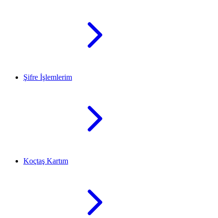
Şifre İşlemlerim
Koçtaş Kartım