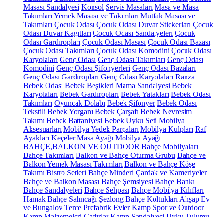
Masası Sandalyesi
Konsol
Servis Masaları
Masa ve Masa
Takımları
Yemek Masası ve Takımları
Mutfak Masası ve
Takımları
Çocuk Odası
Çocuk Odası Duvar Stickerları
Çocuk
Odası Duvar Kağıtları
Çocuk Odası Sandalyeleri
Çocuk
Odası Gardıropları
Çocuk Odası Masası
Çocuk Odası Bazası
Çocuk Odası Takımları
Çocuk Odası Komodini
Çocuk Odası
Karyolaları
Genç Odası
Genç Odası Takımları
Genç Odası
Komodini
Genç Odası Şifonyerleri
Genç Odası Bazaları
Genç Odası Gardıropları
Genç Odası Karyolaları
Ranza
Bebek Odası
Bebek Beşikleri
Mama Sandalyesi
Bebek
Karyolaları
Bebek Gardıropları
Bebek Yatakları
Bebek Odası
Takımları
Oyuncak Dolabı
Bebek Şifonyer
Bebek Odası
Tekstili
Bebek Yorganı
Bebek Çarşafı
Bebek Nevresim
Takımı
Bebek Battaniyesi
Bebek Uyku Seti
Mobilya
Aksesuarları
Mobilya Yedek Parçaları
Mobilya Kulpları
Raf
Ayakları
Keçeler
Masa Ayağı
Mobilya Ayağı
BAHÇE,BALKON VE OUTDOOR
Bahçe Mobilyaları
Bahçe Takımları
Balkon ve Bahçe Oturma Grubu
Bahçe ve
Balkon Yemek Masası Takımları
Balkon ve Bahçe Köşe
Takımı
Bistro Setleri
Bahçe Minderi
Çardak ve Kameriyeler
Bahçe ve Balkon Masası
Bahçe Şemsiyesi
Bahçe Bankı
Bahçe Sandalyeleri
Bahçe Sehpası
Bahçe Mobilya Kılıfları
Hamak
Bahçe Salıncağı
Şezlong
Bahçe Koltukları
Ahşap Ev
ve Bungalov
Tente
Prefabrik Evler
Kamp Spor ve Outdoor
Kamp Malzemeleri
Çadırlar
Kamp Sandalyesi
Uyku Tulumu