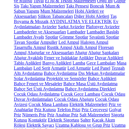
ve Rulosu
Tuval
El İşi & Tekstil Malzemeleri
Örgü İpi
Güpür
Şiş
Takı Yapım Malzemeleri
Takı Pensesi
Boncuk
Mum &
Sabun Yapımı
Mum Malzemeleri
Hobi Aletleri ve
Aksesuarları
Silikon Tabancaları
Diğer Hobi Aletleri
Taş
Boyama & Mozaik
AYDINLATMA VE ELEKTRİK
Ev
Aydınlatmaları
Avizeler
Sarkıt Avizeler
Plafonyer Avizeler
Lambaderler ve Aksesuarları
Lambader
Lambader Başlığı
Lambader Ayağı
Spotlar
Gömme Spotlar
Sıvaüstü Spotlar
Tavan Spotlar
Ampuller
Led Ampul
Halojen Ampul
Tasarruflu Ampul
Rustik Ampul
Akıllı Ampul
Floresan
Ampul
Abajurlar ve Aksesuarları
Abajur
Abajur Şapkaları
Abajur Ayaklığı
Fener ve Işıldaklar
Aplikler
Duvar Aplikleri
Tablo Aplikleri
Banyo Aplikleri
Lamba
Gece Lambaları
Masa
Lambaları
Led Şerit
Armatür
Led Armatür
Led Panel
Tezgah
Altı Aydınlatma
Bahçe Aydınlatma
Dış Mekan Aydınlatmalar
Solar Aydınlatma
Projektör ve Sensörler
Bahçe Aplikleri
Bahçe Feneri ve Meşaleler
Bahçe Masa Üstü Aydınlatma
Bahçe Set Üstü Aydınlatma
Bahçe Aydınlatma Direkleri
Çocuk Odası Aydınlatma
Çocuk Gece Lambası
Çocuk Odası
Duvar Aydınlatmaları
Çocuk Odası Abajuru
Çocuk Odası
Avizesi
Çocuk Masa Lambası
Elektrik Malzemeleri
Priz ve
Anahtarlar
Priz Kutusu
Telefon Prizi
Priz Çerçevesi
Golyat
Priz
Nümeris Priz
Priz
Anahtar Priz
Şalt Malzemeleri
Sigorta
Kutusu
Kontaktör
Elektrik Sigortası
Şalter
Kaçak Akım
Rölesi
Elektrik Sayacı
Uzatma Kablosu ve Grup Priz
Uzatma