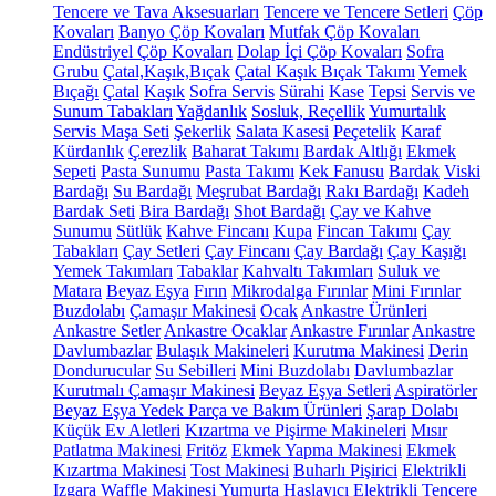
Tencere ve Tava Aksesuarları
Tencere ve Tencere Setleri
Çöp
Kovaları
Banyo Çöp Kovaları
Mutfak Çöp Kovaları
Endüstriyel Çöp Kovaları
Dolap İçi Çöp Kovaları
Sofra
Grubu
Çatal,Kaşık,Bıçak
Çatal Kaşık Bıçak Takımı
Yemek
Bıçağı
Çatal
Kaşık
Sofra Servis
Sürahi
Kase
Tepsi
Servis ve
Sunum Tabakları
Yağdanlık
Sosluk, Reçellik
Yumurtalık
Servis Maşa Seti
Şekerlik
Salata Kasesi
Peçetelik
Karaf
Kürdanlık
Çerezlik
Baharat Takımı
Bardak Altlığı
Ekmek
Sepeti
Pasta Sunumu
Pasta Takımı
Kek Fanusu
Bardak
Viski
Bardağı
Su Bardağı
Meşrubat Bardağı
Rakı Bardağı
Kadeh
Bardak Seti
Bira Bardağı
Shot Bardağı
Çay ve Kahve
Sunumu
Sütlük
Kahve Fincanı
Kupa
Fincan Takımı
Çay
Tabakları
Çay Setleri
Çay Fincanı
Çay Bardağı
Çay Kaşığı
Yemek Takımları
Tabaklar
Kahvaltı Takımları
Suluk ve
Matara
Beyaz Eşya
Fırın
Mikrodalga Fırınlar
Mini Fırınlar
Buzdolabı
Çamaşır Makinesi
Ocak
Ankastre Ürünleri
Ankastre Setler
Ankastre Ocaklar
Ankastre Fırınlar
Ankastre
Davlumbazlar
Bulaşık Makineleri
Kurutma Makinesi
Derin
Dondurucular
Su Sebilleri
Mini Buzdolabı
Davlumbazlar
Kurutmalı Çamaşır Makinesi
Beyaz Eşya Setleri
Aspiratörler
Beyaz Eşya Yedek Parça ve Bakım Ürünleri
Şarap Dolabı
Küçük Ev Aletleri
Kızartma ve Pişirme Makineleri
Mısır
Patlatma Makinesi
Fritöz
Ekmek Yapma Makinesi
Ekmek
Kızartma Makinesi
Tost Makinesi
Buharlı Pişirici
Elektrikli
Izgara
Waffle Makinesi
Yumurta Haşlayıcı
Elektrikli Tencere