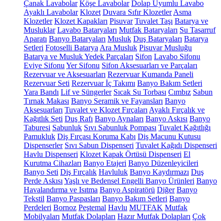
Çanak Lavabolar
Köşe Lavabolar
Dolap Uyumlu Lavabo
Ayaklı Lavabolar
Klozet
Duvara Sıfır Klozetler
Asma
Klozetler
Klozet Kapakları
Pisuvar
Tuvalet Taşı
Batarya ve
Musluklar
Lavabo Bataryaları
Mutfak Bataryaları
Su Tasarruf
Aparatı
Banyo Bataryaları
Musluk
Duş Bataryaları
Batarya
Setleri
Fotoselli Batarya
Ara Musluk
Pisuvar Musluğu
Batarya ve Musluk Yedek Parçaları
Sifon
Lavabo Sifonu
Eviye Sifonu
Yer Sifonu
Sifon Aksesuarları ve Parçaları
Rezervuar ve Aksesuarları
Rezervuar Kumanda Paneli
Rezervuar Seti
Rezervuar İç Takımı
Banyo Bakım Setleri
Yara Bandı
Lif ve Süngerler
Sıcak Su Torbası
Cımbız
Sabun
Tırnak Makası
Banyo Seramik ve Fayansları
Banyo
Aksesuarları
Tuvalet ve Klozet Fırçaları
Ayaklı Fırçalık ve
Kağıtlık Seti
Duş Rafı
Banyo Aynaları
Banyo Askısı
Banyo
Taburesi
Sabunluk
Sıvı Sabunluk Pompası
Tuvalet Kağıtlığı
Pamukluk
Diş Fırçası Koruma Kabı
Diş Macunu Kutusu
Dispenserler
Sıvı Sabun Dispenseri
Tuvalet Kağıdı Dispenseri
Havlu Dispenseri
Klozet Kapak Örtüsü Dispenseri
El
Kurutma Cihazları
Banyo Etajeri
Banyo Düzenleyicileri
Banyo Seti
Diş Fırçalık
Havluluk
Banyo Kaydırmazı
Duş
Perde Askısı
Yaşlı ve Bedensel Engelli Banyo Ürünleri
Banyo
Havalandırma ve Isıtma
Banyo Aspiratörü
Diğer
Banyo
Tekstil
Banyo Paspasları
Banyo Bakım Setleri
Banyo
Perdeleri
Bornoz
Peştemal
Havlu
MUTFAK
Mutfak
Mobilyaları
Mutfak Dolapları
Hazır Mutfak Dolapları
Çok