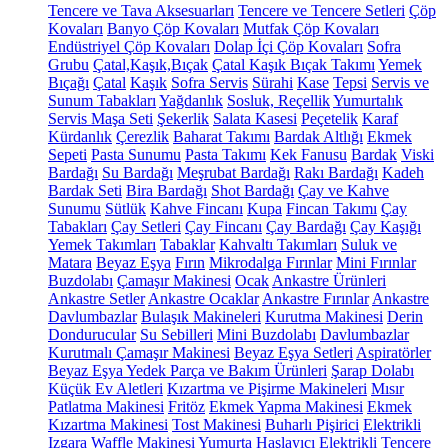
Tencere ve Tava Aksesuarları
Tencere ve Tencere Setleri
Çöp
Kovaları
Banyo Çöp Kovaları
Mutfak Çöp Kovaları
Endüstriyel Çöp Kovaları
Dolap İçi Çöp Kovaları
Sofra
Grubu
Çatal,Kaşık,Bıçak
Çatal Kaşık Bıçak Takımı
Yemek
Bıçağı
Çatal
Kaşık
Sofra Servis
Sürahi
Kase
Tepsi
Servis ve
Sunum Tabakları
Yağdanlık
Sosluk, Reçellik
Yumurtalık
Servis Maşa Seti
Şekerlik
Salata Kasesi
Peçetelik
Karaf
Kürdanlık
Çerezlik
Baharat Takımı
Bardak Altlığı
Ekmek
Sepeti
Pasta Sunumu
Pasta Takımı
Kek Fanusu
Bardak
Viski
Bardağı
Su Bardağı
Meşrubat Bardağı
Rakı Bardağı
Kadeh
Bardak Seti
Bira Bardağı
Shot Bardağı
Çay ve Kahve
Sunumu
Sütlük
Kahve Fincanı
Kupa
Fincan Takımı
Çay
Tabakları
Çay Setleri
Çay Fincanı
Çay Bardağı
Çay Kaşığı
Yemek Takımları
Tabaklar
Kahvaltı Takımları
Suluk ve
Matara
Beyaz Eşya
Fırın
Mikrodalga Fırınlar
Mini Fırınlar
Buzdolabı
Çamaşır Makinesi
Ocak
Ankastre Ürünleri
Ankastre Setler
Ankastre Ocaklar
Ankastre Fırınlar
Ankastre
Davlumbazlar
Bulaşık Makineleri
Kurutma Makinesi
Derin
Dondurucular
Su Sebilleri
Mini Buzdolabı
Davlumbazlar
Kurutmalı Çamaşır Makinesi
Beyaz Eşya Setleri
Aspiratörler
Beyaz Eşya Yedek Parça ve Bakım Ürünleri
Şarap Dolabı
Küçük Ev Aletleri
Kızartma ve Pişirme Makineleri
Mısır
Patlatma Makinesi
Fritöz
Ekmek Yapma Makinesi
Ekmek
Kızartma Makinesi
Tost Makinesi
Buharlı Pişirici
Elektrikli
Izgara
Waffle Makinesi
Yumurta Haşlayıcı
Elektrikli Tencere