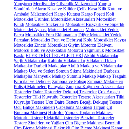
Yapıştırıcı
Merdivenler
Güvenlik Malzemeleri
Yangın
Söndürücü
Alarm
Kasa ve Kilitler
Çelik Kasa
Kilit
Kutu ve
Ambalaj Malzemeleri
Kargo Kutusu
Kargo Poşeti
Koli
Motosiklet Ürünleri
Motorsiklet Aksesuarları
Motosiklet
Kilidi
Motosiklet Stickerları
Motosiklet Rüzgarlık ve Siperlik
Motosiklet Aynası
Motosiklet Brandası
Motorsiklet Yedek
Parça
Motosiklet Fren Ekipmanları
Diğer Motosiklet Yedek
Parçaları
Motosiklet Fren ve Debriyaj Kolu
Motosiklet Kayışı
Motosiklet Zinciri
Motosiklet Giyim
Motorcu Eldiveni
Motorcu Botu ve Ayakkabısı
Motorcu Yağmurluk
Motosiklet
Kaskı
ELEKTRİKLİ EL ALETLERİ
Akülü Vidalamalar
Şarjlı Vidalamalar
Kablolu Vidalamalar
Vidalama Uçları
Matkaplar
Darbeli Matkaplar
Akülü Matkap ve Vidalamalar
Matkap Ucu ve Setleri
Somun Sıkma Makineleri
Darbesiz
Matkaplar
Manyetik Matkap
Sütunlu Matkap
Matkap Tezgahı
Kırıcılar ve Deliciler
Zımpara ve Polisaj
Zımpara Makineleri
Polisaj Makineleri
Planyalar
Zımpara Kağıdı ve Aksesuarları
Testereler
Daire Testereler
Dekupaj Testereler
Çok Amaçlı
Testereler
Tilki Kuyruğu Testereler
Testere Aksesuarları
Tilki
Kuyruğu Testere Ucu
Daire Testere Bıçağı
Dekupaj Testere
Ucu
Bahçe Makineleri
Çapalama Makinesi
Tırpan
Çit
Budama Makinesi
Hidrofor
Yaprak Toplama Makinesi
Motorlu Testere
Elektrikli Testereler
Benzinli Testereler
Testere Zincirleri ve Yağları
Çim Biçme Makinesi
Benzinli
Çim Biçme Makinesi
Elektrikli Çim Biçme Makinesi
Kenar