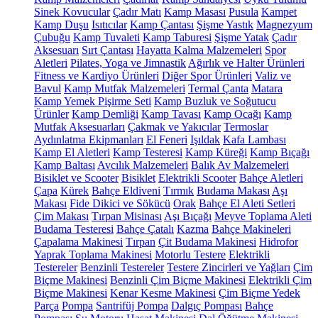
Sinek Kovucular
Çadır Matı
Kamp Masası
Pusula
Kampet
Kamp Duşu
Isıtıcılar
Kamp Çantası
Şişme Yastık
Magnezyum
Çubuğu
Kamp Tuvaleti
Kamp Taburesi
Şişme Yatak
Çadır
Aksesuarı
Sırt Çantası
Hayatta Kalma Malzemeleri
Spor
Aletleri
Pilates, Yoga ve Jimnastik
Ağırlık ve Halter Ürünleri
Fitness ve Kardiyo Ürünleri
Diğer Spor Ürünleri
Valiz ve
Bavul
Kamp Mutfak Malzemeleri
Termal Çanta
Matara
Kamp Yemek Pişirme Seti
Kamp Buzluk ve Soğutucu
Ürünler
Kamp Demliği
Kamp Tavası
Kamp Ocağı
Kamp
Mutfak Aksesuarları
Çakmak ve Yakıcılar
Termoslar
Aydınlatma Ekipmanları
El Feneri
Işıldak
Kafa Lambası
Kamp El Aletleri
Kamp Testeresi
Kamp Küreği
Kamp Bıçağı
Kamp Baltası
Avcılık Malzemeleri
Balık Av Malzemeleri
Bisiklet ve Scooter
Bisiklet
Elektrikli Scooter
Bahçe Aletleri
Çapa
Kürek
Bahçe Eldiveni
Tırmık
Budama Makası
Aşı
Makası
Fide Dikici ve Sökücü
Orak
Bahçe El Aleti Setleri
Çim Makası
Tırpan Misinası
Aşı Bıçağı
Meyve Toplama Aleti
Budama Testeresi
Bahçe Çatalı
Kazma
Bahçe Makineleri
Çapalama Makinesi
Tırpan
Çit Budama Makinesi
Hidrofor
Yaprak Toplama Makinesi
Motorlu Testere
Elektrikli
Testereler
Benzinli Testereler
Testere Zincirleri ve Yağları
Çim
Biçme Makinesi
Benzinli Çim Biçme Makinesi
Elektrikli Çim
Biçme Makinesi
Kenar Kesme Makinesi
Çim Biçme Yedek
Parça
Pompa
Santrifüj Pompa
Dalgıç Pompası
Bahçe