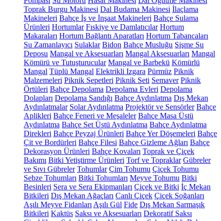
Pompası
Su Motoru
Hasat Makinesi
Dal Öğütme Makinesi
Toprak Burgu Makinesi
Dal Budama Makinesi
İlaçlama
Makineleri
Bahçe İş ve İnşaat Makineleri
Bahçe Sulama
Ürünleri
Hortumlar
Fıskiye ve Damlatıcılar
Hortum
Makaraları
Hortum Bağlantı Aparatları
Hortum Tabancaları
Su Zamanlayıcı
Sulaklar
Bidon
Bahçe Musluğu
Şişme Su
Deposu
Mangal ve Aksesuarları
Mangal Aksesuarları
Mangal
Kömürü ve Tutuşturucular
Mangal ve Barbekü
Kömürlü
Mangal
Tüplü Mangal
Elektrikli Izgara
Pürmüz
Piknik
Malzemeleri
Piknik Sepetleri
Piknik Seti
Semaver
Piknik
Örtüleri
Bahçe Depolama
Depolama Evleri
Depolama
Dolapları
Depolama Sandığı
Bahçe Aydınlatma
Dış Mekan
Aydınlatmalar
Solar Aydınlatma
Projektör ve Sensörler
Bahçe
Aplikleri
Bahçe Feneri ve Meşaleler
Bahçe Masa Üstü
Aydınlatma
Bahçe Set Üstü Aydınlatma
Bahçe Aydınlatma
Direkleri
Bahçe Peyzaj Ürünleri
Bahçe Yer Döşemeleri
Bahçe
Çit ve Bordürleri
Bahçe Filesi
Bahçe Gizleme Ağları
Bahçe
Dekorasyon Ürünleri
Bahçe Kovaları
Toprak ve Çiçek
Bakımı
Bitki Yetiştirme Ürünleri
Torf ve Topraklar
Gübreler
ve Sıvı Gübreler
Tohumlar
Çim Tohumu
Çiçek Tohumu
Sebze Tohumları
Bitki Tohumları
Meyve Tohumu
Bitki
Besinleri
Sera ve Sera Ekipmanları
Çiçek ve Bitki
İç Mekan
Bitkileri
Dış Mekan Ağaçları
Canlı Çiçek
Çiçek Soğanları
Aşılı Meyve Fidanları
Aşılı Gül
Fide
Dış Mekan Sarmaşık
Bitkileri
Kaktüs
Saksı ve Aksesuarları
Dekoratif Saksı