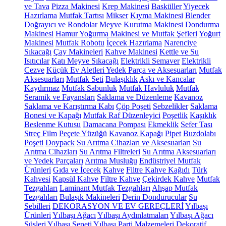
ve Tava
Pizza Makinesi
Krep Makinesi
Basküller
Yiyecek
Hazırlama
Mutfak Tartısı
Mikser
Kıyma Makinesi
Blender
Doğrayıcı ve Rondolar
Meyve Kurutma Makinesi
Dondurma
Makinesi
Hamur Yoğurma Makinesi ve Mutfak Şefleri
Yoğurt
Makinesi
Mutfak Robotu
İçecek Hazırlama
Narenciye
Sıkacağı
Çay Makineleri
Kahve Makinesi
Kettle ve Su
Isıtıcılar
Katı Meyve Sıkacağı
Elektrikli Semaver
Elektrikli
Cezve
Küçük Ev Aletleri Yedek Parça ve Aksesuarları
Mutfak
Aksesuarları
Mutfak Seti
Bulaşıklık
Askı ve Kancalar
Kaydırmaz
Mutfak Sabunluk
Mutfak Havluluk
Mutfak
Seramik ve Fayansları
Saklama ve Düzenleme
Kavanoz
Saklama ve Karıştırma Kabı
Çöp Poşeti
Sebzelikler
Saklama
Bonesi ve Kapağı
Mutfak Raf Düzenleyici
Poşetlik
Kaşıklık
Beslenme Kutusu
Damacana Pompası
Ekmeklik
Sefer Tası
Streç Film
Peçete Yüzüğü
Kavanoz Kapağı
Pipet
Buzdolabı
Poşeti
Doypack
Su Arıtma Cihazları ve Aksesuarları
Su
Arıtma Cihazları
Su Arıtma Filtreleri
Su Arıtma Aksesuarları
ve Yedek Parçaları
Arıtma Musluğu
Endüstriyel Mutfak
Ürünleri
Gıda ve İçecek
Kahve
Filtre Kahve Kağıdı
Türk
Kahvesi
Kapsül Kahve
Filtre Kahve
Çekirdek Kahve
Mutfak
Tezgahları
Laminant Mutfak Tezgahları
Ahşap Mutfak
Tezgahları
Bulaşık Makineleri
Derin Dondurucular
Su
Sebilleri
DEKORASYON VE EV GEREÇLERİ
Yılbaşı
Ürünleri
Yılbaşı Ağacı
Yılbaşı Aydınlatmaları
Yılbaşı Ağacı
Süsleri
Yılbaşı Sepeti
Yılbaşı Parti Malzemeleri
Dekoratif