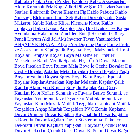
Kabloları
Çoklu Grup Prizleri
Kablolar
Kablo Aksesuarları
Akım Korumalı Priz
Kapı Zilleri
Pil ve Şarj Cihazları
Zaman
Saatleri
Elektronik Devre Elemanı
Fiş
Kablo Pabucu
Kablo
Yüksüğü
Elektronik Tamir Seti
Kablo Düzenleyiciler
Susta
Makaron Kablo
Kablo Klipsi
Klemens
Kroşe
Kablo
Toplayıcı
Kablo Kanalı
Adaptör
Duy
Buat Kutusu ve Kapağı
Aydınlatma Halatları ve Zincirleri
Enerji Sistemleri
Güneş
Paneli
Lityum Akü
Jel Akü
İnverter
Tavan Vantilatörleri
AHŞAP VE İNŞAAT
Ahşap Yer Döşeme
Parke
Parke Profil
ve Aksesuarları
Süpürgelik
Boya ve Boya Malzemeleri
Hobi
Boyaları
Tempare Boyası
Boya Malzemeleri
Tinerler
Maskeleme Bandı
Vernik
Spatula
Hışır Örtü
Duvar Macunu
Boya Fırçaları
Boya Rulosu
Mala
Boya
İç Cephe Boyalar
Dış
Cephe Boyalar
Astarlar
Metal Boyaları
Tavan Boyaları
Yağlı
Boyalar
Yalıtım Boyası
Sprey Boya
Kapı Boyası
Epoksi
Boyalar
Kapılar
Amerikan Kapılar
Melamin Kapılar
Çelik
Kapılar
Akordiyon Kapılar
Sürgülü Kapılar
Acil Çıkış
Kapıları
Kapı Kolları
Seramik ve Fayans
Banyo Seramik ve
Fayansları
Yer Seramik ve Fayansları
Mutfak Seramik ve
Fayansları
Karo
Mozaik
Mutfak Tezgahları
Laminant Mutfak
Tezgahları
Ahşap Mutfak Tezgahları
PVC Zemin Kaplama
Duvar Ürünleri
Duvar Kağıtları
Boyanabilir Duvar Kağıtları
3 Boyutlu Duvar Kağıtları
Duvar Stickerları ve Etiketleri
Dekoratif Duvar Kağıtları
Yapışkanlı Folyolar
Çocuk Odası
Duvar Stickerları
Çocuk Odası Duvar Kağıtları
Duvar Kağıdı