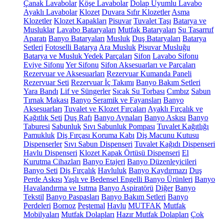
Çanak Lavabolar
Köşe Lavabolar
Dolap Uyumlu Lavabo
Ayaklı Lavabolar
Klozet
Duvara Sıfır Klozetler
Asma
Klozetler
Klozet Kapakları
Pisuvar
Tuvalet Taşı
Batarya ve
Musluklar
Lavabo Bataryaları
Mutfak Bataryaları
Su Tasarruf
Aparatı
Banyo Bataryaları
Musluk
Duş Bataryaları
Batarya
Setleri
Fotoselli Batarya
Ara Musluk
Pisuvar Musluğu
Batarya ve Musluk Yedek Parçaları
Sifon
Lavabo Sifonu
Eviye Sifonu
Yer Sifonu
Sifon Aksesuarları ve Parçaları
Rezervuar ve Aksesuarları
Rezervuar Kumanda Paneli
Rezervuar Seti
Rezervuar İç Takımı
Banyo Bakım Setleri
Yara Bandı
Lif ve Süngerler
Sıcak Su Torbası
Cımbız
Sabun
Tırnak Makası
Banyo Seramik ve Fayansları
Banyo
Aksesuarları
Tuvalet ve Klozet Fırçaları
Ayaklı Fırçalık ve
Kağıtlık Seti
Duş Rafı
Banyo Aynaları
Banyo Askısı
Banyo
Taburesi
Sabunluk
Sıvı Sabunluk Pompası
Tuvalet Kağıtlığı
Pamukluk
Diş Fırçası Koruma Kabı
Diş Macunu Kutusu
Dispenserler
Sıvı Sabun Dispenseri
Tuvalet Kağıdı Dispenseri
Havlu Dispenseri
Klozet Kapak Örtüsü Dispenseri
El
Kurutma Cihazları
Banyo Etajeri
Banyo Düzenleyicileri
Banyo Seti
Diş Fırçalık
Havluluk
Banyo Kaydırmazı
Duş
Perde Askısı
Yaşlı ve Bedensel Engelli Banyo Ürünleri
Banyo
Havalandırma ve Isıtma
Banyo Aspiratörü
Diğer
Banyo
Tekstil
Banyo Paspasları
Banyo Bakım Setleri
Banyo
Perdeleri
Bornoz
Peştemal
Havlu
MUTFAK
Mutfak
Mobilyaları
Mutfak Dolapları
Hazır Mutfak Dolapları
Çok