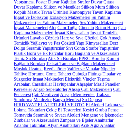
Yapıştırıcısı
Poster Duvar Kağıtları
Strafor
Duvar Çıtası
Duvar Kaplama
Silikon ve Mastikler
Silikon
Mum Silikon
Köpük
Mastik
Tavan Ürünleri
Kartonpiyer
Tavan Kaplama
İnşaat ve İzolasyon
İzolasyon Malzemeleri
Su Yalıtım
Malzemeleri
Isı Yalıtım Malzemeleri
Ses Yalıtım Malzemeleri
İnşaat Malzemeleri
Alçı
Cam Tuğla
Çimento
Beton Harcı
Çatı
Kaplama Malzemeleri
İnşaat Kimyasalları
İnşaat Temizlik
Ürünleri
Lavabo Çözücü
Harç ve Sıva Çözücü
Çok Amaçlı
Temizlik
Yağlayıcı ve Pas Çözücü
Yapı Kimyasalları
Derz
Dolgu
Seramik Yapıştırıcılar
Sıvı Conta
Strafor Yapıştırılar
Plastik Boru ve Ek Parçalar
Boru Bağlantı ve Aksesuarları
Temiz Su Boruları
Atık Su Boruları
PPRC Borular
Kombi
Bağlantı Boruları
Tesisat Tamir ve Bağlantı Malzemeleri
Musluk Uzatma
Regülatörler
Valfler ve Vanalar
Nipeller
Tahliye Hortumu
Conta
Taharet Çubuğu
Fittings
Tıpalar ve
Süzgeçler
İnşaat Makineleri
Elektrikli Vinçler
Taşıma
Arabaları
Caraskallar
Havlupanlar
Ahşaplar
Masif Paneller
Keresteler
Ahşap Seperatörler
Ahşap Çatı Malzemeleri
Çatı
Penceresi
Çatı Merdiveni
Ahşap Merdivenler
Trabzan
Sundurma
Menfezler
Banyo Menfezi
Su Deposu
HIRDAVAT EL ALETLERİ VE OTO
El Aletleri
Lokma ve
Lokma Takımları
Çekiç
El Testereleri
Kesici Grubu
Pense
Tornavida
Seramik ve Sıvacı Aletleri
Mengene ve İşkenceler
Zımbalar ve Aksesuarları
Zımpara ve Eğeler
Anahtarlar
Anahtar Takımları
Alyan Anahtarları
Açık Ağız Anahtar