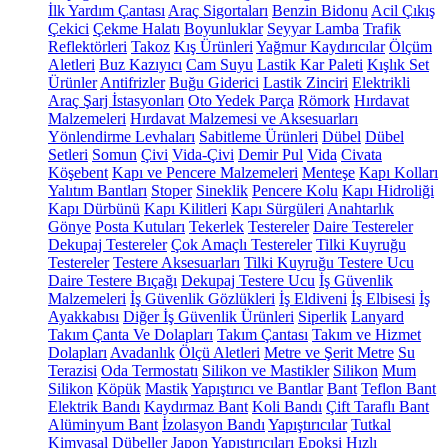
İlk Yardım Çantası
Araç Sigortaları
Benzin Bidonu
Acil Çıkış
Çekici
Çekme Halatı
Boyunluklar
Seyyar Lamba
Trafik
Reflektörleri
Takoz
Kış Ürünleri
Yağmur Kaydırıcılar
Ölçüm
Aletleri
Buz Kazıyıcı
Cam Suyu
Lastik Kar Paleti
Kışlık Set
Ürünler
Antifrizler
Buğu Giderici
Lastik Zinciri
Elektrikli
Araç Şarj İstasyonları
Oto Yedek Parça
Römork
Hırdavat
Malzemeleri
Hırdavat Malzemesi ve Aksesuarları
Yönlendirme Levhaları
Sabitleme Ürünleri
Dübel
Dübel
Setleri
Somun
Çivi
Vida-Çivi
Demir Pul
Vida
Civata
Köşebent
Kapı ve Pencere Malzemeleri
Menteşe
Kapı Kolları
Yalıtım Bantları
Stoper
Sineklik
Pencere Kolu
Kapı Hidroliği
Kapı Dürbünü
Kapı Kilitleri
Kapı Sürgüleri
Anahtarlık
Gönye
Posta Kutuları
Tekerlek
Testereler
Daire Testereler
Dekupaj Testereler
Çok Amaçlı Testereler
Tilki Kuyruğu
Testereler
Testere Aksesuarları
Tilki Kuyruğu Testere Ucu
Daire Testere Bıçağı
Dekupaj Testere Ucu
İş Güvenlik
Malzemeleri
İş Güvenlik Gözlükleri
İş Eldiveni
İş Elbisesi
İş
Ayakkabısı
Diğer İş Güvenlik Ürünleri
Siperlik
Lanyard
Takım Çanta Ve Dolapları
Takım Çantası
Takım ve Hizmet
Dolapları
Avadanlık
Ölçü Aletleri
Metre ve Şerit Metre
Su
Terazisi
Oda Termostatı
Silikon ve Mastikler
Silikon
Mum
Silikon
Köpük
Mastik
Yapıştırıcı ve Bantlar
Bant
Teflon Bant
Elektrik Bandı
Kaydırmaz Bant
Koli Bandı
Çift Taraflı Bant
Alüminyum Bant
İzolasyon Bandı
Yapıştırıcılar
Tutkal
Kimyasal Dübeller
Japon Yapıştırıcıları
Epoksi
Hızlı