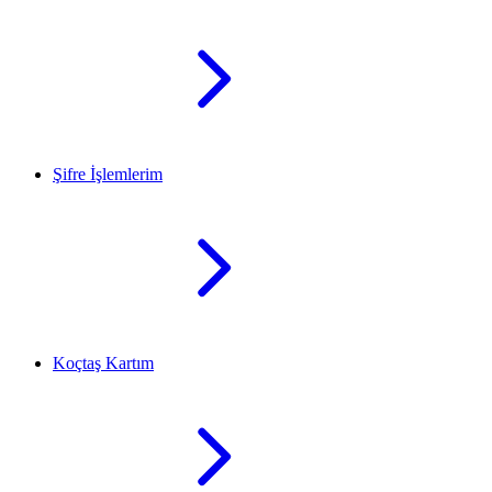
Şifre İşlemlerim
Koçtaş Kartım