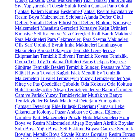
Dosya
Etiketlik
Okul Malzemeleri
Yazı Tahtası
Tahta Silgisi
Sıvı Yapıştırıcılar
Tebeşir
Suluk
Resim Çantası
Pano
Okul
Çantası
Kalem Kutusu
Beslenme Çantası
Resim Boyaları ve
Resim Boya Malzemeleri
Selobant
Ajanda
Defter
Okul
Defteri
Spiralli Defter
Fihrist
Not Defteri
Bloknot
Kırtasiye
Malzemeleri
Masaüstü Gereçleri
Kırtasiye Kağıt Ürünleri
Kırtasiye Seti
Kalem ve Yazı Gereçleri
Koli Bandı Makinesi
Para Makineleri
Para Çekmeceleri
Para Sayma Makineleri
Ofis Sarf Ürünleri
Evrak İmha Makineleri
Laminasyon
Makineleri
Barkod Okuyucu
Temizlik Gereçleri ve
Ekipmanları
Temizlik Eldiveni
Temizlik Kovası
Temizlik,
Ovma Teli
Tüy Toplama Ürünleri
Faraş
Çekpas
Fırça ve
Süpürge
Temizlik Bezleri
Temizlik Süngeri
Paspas ve Mop
Kâğıt Havlu
Tuvalet Kağıdı
Islak Mendil
Ev Temizlik
Malzemeleri
Tuvalet Temizleyici
Yüzey Temizleyiciler
Yağ,
Kireç ve Pas Çözücüler
Çubuklu Oda Kokusu
Oda Kokusu
Halı Temizleyiciler
Ahşap Temizleyiciler ve Bakım Ürünleri
Cam ve Parlak Yüzey Temizleyiciler
Mutfak ve Banyo
Temizleyiciler
Bulaşık Makinesi Deterjanı
Yumuşatıcı
Çamaşır Deterjanı
Elde Bulaşık Deterjanı
Çamaşır Leke
Çıkarıcılar
Kolonya
Pazar Arabası ve Çantası
Eğlence
Ürünleri
Parti Malzemeleri
Puzzle
Hobi Malzemeleri
Hobi
Boya ve Resim Malzemeleri
Ahşap Boyaları
Akrilik Boyalar
Sulu Boya
Yağlı Boya Seti
Eskitme Boyası
Cam ve Seramik
Boyaları
Metalik Boya
Şövale
Kumaş Boyaları
Resim Fırçası