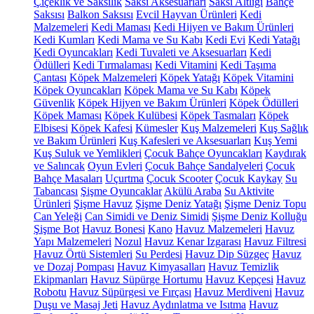
Çiçeklik ve Saksılık
Saksı Aksesuarları
Saksı Altlığı
Bahçe
Saksısı
Balkon Saksısı
Evcil Hayvan Ürünleri
Kedi
Malzemeleri
Kedi Maması
Kedi Hijyen ve Bakım Ürünleri
Kedi Kumları
Kedi Mama ve Su Kabı
Kedi Evi
Kedi Yatağı
Kedi Oyuncakları
Kedi Tuvaleti ve Aksesuarları
Kedi
Ödülleri
Kedi Tırmalaması
Kedi Vitamini
Kedi Taşıma
Çantası
Köpek Malzemeleri
Köpek Yatağı
Köpek Vitamini
Köpek Oyuncakları
Köpek Mama ve Su Kabı
Köpek
Güvenlik
Köpek Hijyen ve Bakım Ürünleri
Köpek Ödülleri
Köpek Maması
Köpek Kulübesi
Köpek Tasmaları
Köpek
Elbisesi
Köpek Kafesi
Kümesler
Kuş Malzemeleri
Kuş Sağlık
ve Bakım Ürünleri
Kuş Kafesleri ve Aksesuarları
Kuş Yemi
Kuş Suluk ve Yemlikleri
Çocuk Bahçe Oyuncakları
Kaydırak
ve Salıncak
Oyun Evleri
Çocuk Bahçe Sandalyeleri
Çocuk
Bahçe Masaları
Uçurtma
Çocuk Scooter
Çocuk Kaykay
Su
Tabancası
Şişme Oyuncaklar
Akülü Araba
Su Aktivite
Ürünleri
Şişme Havuz
Şişme Deniz Yatağı
Şişme Deniz Topu
Can Yeleği
Can Simidi ve Deniz Simidi
Şişme Deniz Kolluğu
Şişme Bot
Havuz Bonesi
Kano
Havuz Malzemeleri
Havuz
Yapı Malzemeleri
Nozul
Havuz Kenar Izgarası
Havuz Filtresi
Havuz Örtü Sistemleri
Su Perdesi
Havuz Dip Süzgeç
Havuz
ve Dozaj Pompası
Havuz Kimyasalları
Havuz Temizlik
Ekipmanları
Havuz Süpürge Hortumu
Havuz Kepçesi
Havuz
Robotu
Havuz Süpürgesi ve Fırçası
Havuz Merdiveni
Havuz
Duşu ve Masaj Jeti
Havuz Aydınlatma ve Isıtma
Havuz