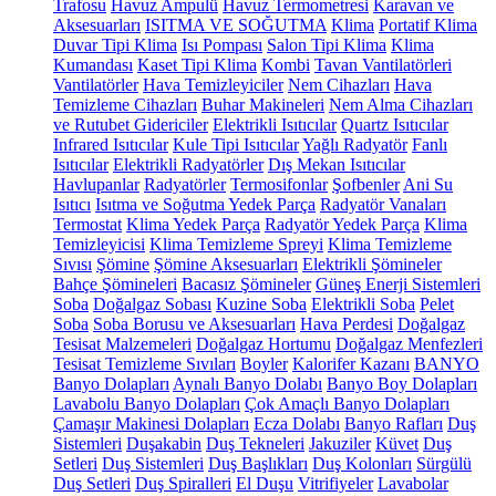
Trafosu
Havuz Ampulü
Havuz Termometresi
Karavan ve
Aksesuarları
ISITMA VE SOĞUTMA
Klima
Portatif Klima
Duvar Tipi Klima
Isı Pompası
Salon Tipi Klima
Klima
Kumandası
Kaset Tipi Klima
Kombi
Tavan Vantilatörleri
Vantilatörler
Hava Temizleyiciler
Nem Cihazları
Hava
Temizleme Cihazları
Buhar Makineleri
Nem Alma Cihazları
ve Rutubet Gidericiler
Elektrikli Isıtıcılar
Quartz Isıtıcılar
Infrared Isıtıcılar
Kule Tipi Isıtıcılar
Yağlı Radyatör
Fanlı
Isıtıcılar
Elektrikli Radyatörler
Dış Mekan Isıtıcılar
Havlupanlar
Radyatörler
Termosifonlar
Şofbenler
Ani Su
Isıtıcı
Isıtma ve Soğutma Yedek Parça
Radyatör Vanaları
Termostat
Klima Yedek Parça
Radyatör Yedek Parça
Klima
Temizleyicisi
Klima Temizleme Spreyi
Klima Temizleme
Sıvısı
Şömine
Şömine Aksesuarları
Elektrikli Şömineler
Bahçe Şömineleri
Bacasız Şömineler
Güneş Enerji Sistemleri
Soba
Doğalgaz Sobası
Kuzine Soba
Elektrikli Soba
Pelet
Soba
Soba Borusu ve Aksesuarları
Hava Perdesi
Doğalgaz
Tesisat Malzemeleri
Doğalgaz Hortumu
Doğalgaz Menfezleri
Tesisat Temizleme Sıvıları
Boyler
Kalorifer Kazanı
BANYO
Banyo Dolapları
Aynalı Banyo Dolabı
Banyo Boy Dolapları
Lavabolu Banyo Dolapları
Çok Amaçlı Banyo Dolapları
Çamaşır Makinesi Dolapları
Ecza Dolabı
Banyo Rafları
Duş
Sistemleri
Duşakabin
Duş Tekneleri
Jakuziler
Küvet
Duş
Setleri
Duş Sistemleri
Duş Başlıkları
Duş Kolonları
Sürgülü
Duş Setleri
Duş Spiralleri
El Duşu
Vitrifiyeler
Lavabolar