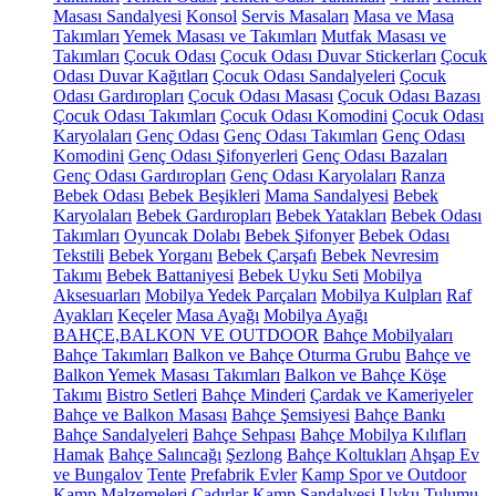
Masası Sandalyesi
Konsol
Servis Masaları
Masa ve Masa
Takımları
Yemek Masası ve Takımları
Mutfak Masası ve
Takımları
Çocuk Odası
Çocuk Odası Duvar Stickerları
Çocuk
Odası Duvar Kağıtları
Çocuk Odası Sandalyeleri
Çocuk
Odası Gardıropları
Çocuk Odası Masası
Çocuk Odası Bazası
Çocuk Odası Takımları
Çocuk Odası Komodini
Çocuk Odası
Karyolaları
Genç Odası
Genç Odası Takımları
Genç Odası
Komodini
Genç Odası Şifonyerleri
Genç Odası Bazaları
Genç Odası Gardıropları
Genç Odası Karyolaları
Ranza
Bebek Odası
Bebek Beşikleri
Mama Sandalyesi
Bebek
Karyolaları
Bebek Gardıropları
Bebek Yatakları
Bebek Odası
Takımları
Oyuncak Dolabı
Bebek Şifonyer
Bebek Odası
Tekstili
Bebek Yorganı
Bebek Çarşafı
Bebek Nevresim
Takımı
Bebek Battaniyesi
Bebek Uyku Seti
Mobilya
Aksesuarları
Mobilya Yedek Parçaları
Mobilya Kulpları
Raf
Ayakları
Keçeler
Masa Ayağı
Mobilya Ayağı
BAHÇE,BALKON VE OUTDOOR
Bahçe Mobilyaları
Bahçe Takımları
Balkon ve Bahçe Oturma Grubu
Bahçe ve
Balkon Yemek Masası Takımları
Balkon ve Bahçe Köşe
Takımı
Bistro Setleri
Bahçe Minderi
Çardak ve Kameriyeler
Bahçe ve Balkon Masası
Bahçe Şemsiyesi
Bahçe Bankı
Bahçe Sandalyeleri
Bahçe Sehpası
Bahçe Mobilya Kılıfları
Hamak
Bahçe Salıncağı
Şezlong
Bahçe Koltukları
Ahşap Ev
ve Bungalov
Tente
Prefabrik Evler
Kamp Spor ve Outdoor
Kamp Malzemeleri
Çadırlar
Kamp Sandalyesi
Uyku Tulumu