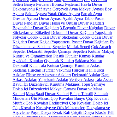
Setleri
Banyo Perdeleri
Bornoz
Peştemal
Havlu
Duvar
Dekorasyonu
Raf
Ayna
Çerçeveli Ayna
Makyaj Aynası
Boy
Aynası
Salon Aynası
Yatak Odası Aynası
Parçalı Ayna
Dresuar Aynası
Duvar Aynası
Ayaklı Ayna
Tablo
Poster
Duvar Panoları
Duvar Halısı ve Örtüsü
Duvar Kağıtları
Boyanabilir Duvar Kağıtları
3 Boyutlu Duvar Kağıtları
Duvar
Stickerları ve Etiketleri
Dekoratif Duvar Kağıtları
Yapışkanlı
Folyolar
Çocuk Odası Duvar Stickerları
Çocuk Odası Duvar
Kağıtları
Duvar Kağıdı Yapıştırıcısı
Poster Duvar Kağıtları
Ev
Düzenleme ve Saklama
Sepetler
Mutfak Sepeti
Çok Amaçlı
Sepetler
Dekoratif Sepetler
Çamaşır Sepetleri
Kutular
Makyaj
Kutusu ve Organizerleri
Plastik Kutular
Kumaş Kutular
Ayakkabı Kutuları
Oyuncak Kutuları
Saklama Kutusu
Dekoratif Kutu
Takı Kutusu
Çamaşır Kurutma Askısı
Saklama Hurçları
Hurçlar
Vakumlu Hurçlar
Halı Hurcu
Askılar
Elbise ve Aksesuar Askıları
Dekoratif Askılar
Kapı
Arkası Askıları
Yapışkanlı Askılar
Vestiyer Askısı
Takı Askısı
Bavul İçi Düzenleyici
Kurutma Makinesi Topu
Şemsiye
Dolap İçi Düzenleyici
Makyaj Çantası
Duvar ve Masa
Saatleri
Masa Saati
Duvar Saatleri
Bahçe Tekstili
Salıncak
Minderleri
Ütü Masası
Çöp Kovaları
Banyo Çöp Kovaları
Mutfak Çöp Kovaları
Endüstriyel Çöp Kovaları
Dolap İçi
Çöp Kovaları
Kırtasiye ve Ofis Malzemeleri
Dosyalama ve
Arşivleme
Poşet Dosya
Evrak Rafı
Çıtçıtlı Dosya
Klasör
Telli