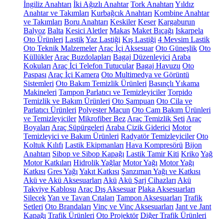
İngiliz Anahtarı
İki Ağızlı Anahtar
Tork Anahtarı
Yıldız
Anahtar ve Takımları
Kurbağcık Anahtarı
Kombine Anahtar
ve Takımları
Boru Anahtarı
Keskiler
Keser
Kargaburun
Balyoz
Balta
Kesici Aletler
Makas
Maket Bıçağı
Iskarpela
Oto Ürünleri
Lastik
Yaz Lastiği
Kış Lastiği
4 Mevsim Lastik
Oto Teknik Malzemeler
Araç İçi Aksesuar
Oto Güneşlik
Oto
Küllükler
Araç Buzdolapları
Bagaj Düzenleyici
Araba
Kokuları
Araç İçi Telefon Tutucular
Bagaj Havuzu
Oto
Paspası
Araç İçi Kamera
Oto Multimedya ve Görüntü
Sistemleri
Oto Bakım Temizlik Ürünleri
Basınçlı Yıkama
Makineleri
Tampon Parlatıcı ve Temizleyiciler
Torpido
Temizlik ve Bakım Ürünleri
Oto Şampuan
Oto Cila ve
Parlatıcı Ürünleri
Polyester Macun
Oto Cam Bakım Ürünleri
ve Temizleyiciler
Mikrofiber Bez
Araç Temizlik Seti
Araç
Boyaları
Araç Süpürgeleri
Araba Çizik Giderici
Motor
Temizleyici ve Bakım Ürünleri
Radyatör Temizleyiciler
Oto
Koltuk Kılıfı
Lastik Ekipmanları
Hava Kompresörü
Bijon
Anahtarı
Sibop ve Sibop Kapağı
Lastik Tamir Kiti
Kriko
Yağ
Motor Katkıları
Hidrolik Yağlar
Motor Yağı
Motor Yağı
Katkısı
Gres Yağı
Yakıt Katkısı
Şanzıman Yağı ve Katkısı
Akü ve Akü Aksesuarları
Akü
Akü Şarj Cihazları
Akü
Takviye Kablosu
Araç Dış Aksesuar
Plaka Aksesuarları
Silecek
Yan ve Tavan Çıtaları
Tampon Aksesuarları
Trafik
Setleri
Oto Brandaları
Vinç ve Vinç Aksesuarları
Jant ve Jant
Kapağı
Trafik Ürünleri
Oto Projektör
Diğer Trafik Ürünleri