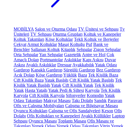
MOBİLYA
Salon ve Oturma Odası
TV Ünitesi ve Sehpası
Tv
Üniteleri
TV Sehpası
Oturma Grupları
Koltuk ve Kanepeler
Koltuk Takımları
Köşe Koltuklar
Tekli Koltuk ve Berjerler
Çekyat
Armut Koltuklar
Masaj Koltuğu
Puf
Bank ve
Benchler
Sallanan Koltuk
Kitaplık
Sehpalar
Zigon Sehpalar
Orta Sehpalar
Yan Sehpalar
Gazetelik
Antre ve Hol
Çok
Amaçlı Dolap
Portmantolar
Askılıklar
Kapı Askısı
Duvar
Askısı
Ayaklı Askılıklar
Dresuar
Ayakkabılık
Yatak Odası
Gardırop
Kapaklı Gardırop
Sürgülü Gardırop
Bez Gardırop
Açık Dolap
Köşe Gardırop
Yüklük
Baza
Tek Kişilik Baza
Çift Kişilik Baza
Yatak Başlığı
Çift Kişilik Yatak Başlığı
Tek
Kişilik Yatak Başlığı
Yatak
Çift Kişilik Yatak
Tek Kişilik
Yatak
Hasta Yatağı
Yatak Pedi & Şiltesi
Karyola
Tek Kişilik
Karyola
Çift Kişilik Karyola
Şifonyerler
Komodin
Yatak
Odası Takımları
Makyaj Masası
Takı Dolabı
Sandık
Paravan
Ofis ve Çalışma Mobilyaları
Çalışma ve Bilgisayar Masası
Oyuncu Koltukları
Çalışma ve Ofis Sandalyeleri
Keson
Ofis
Dolabı
Ofis Koltukları ve Kanepeleri
Ayaklı Küllükler
Laptop
Sehpası
Oyuncu Masası
Toplantı Masası
Ofis Masası ve
Takımları
Yemek Odası
Yemek Odası Takımları
Vitrin
Yemek