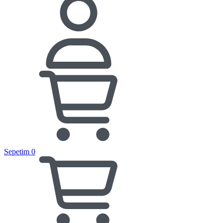
Sepetim
0