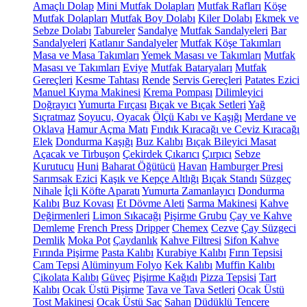
Amaçlı Dolap
Mini Mutfak Dolapları
Mutfak Rafları
Köşe
Mutfak Dolapları
Mutfak Boy Dolabı
Kiler Dolabı
Ekmek ve
Sebze Dolabı
Tabureler
Sandalye
Mutfak Sandalyeleri
Bar
Sandalyeleri
Katlanır Sandalyeler
Mutfak Köşe Takımları
Masa ve Masa Takımları
Yemek Masası ve Takımları
Mutfak
Masası ve Takımları
Eviye
Mutfak Bataryaları
Mutfak
Gereçleri
Kesme Tahtası
Rende
Servis Gereçleri
Patates Ezici
Manuel Kıyma Makinesi
Krema Pompası
Dilimleyici
Doğrayıcı
Yumurta Fırçası
Bıçak ve Bıçak Setleri
Yağ
Sıçratmaz
Soyucu, Oyacak
Ölçü Kabı ve Kaşığı
Merdane ve
Oklava
Hamur Açma Matı
Fındık Kıracağı ve Ceviz Kıracağı
Elek
Dondurma Kaşığı
Buz Kalıbı
Bıçak Bileyici Masat
Açacak ve Tirbuşon
Çekirdek Çıkarıcı
Çırpıcı
Sebze
Kurutucu
Huni
Baharat Öğütücü
Havan
Hamburger Presi
Sarımsak Ezici
Kaşık ve Kepçe Altlığı
Bıçak Standı
Süzgeç
Nihale
İçli Köfte Aparatı
Yumurta Zamanlayıcı
Dondurma
Kalıbı
Buz Kovası
Et Dövme Aleti
Sarma Makinesi
Kahve
Değirmenleri
Limon Sıkacağı
Pişirme Grubu
Çay ve Kahve
Demleme
French Press
Dripper
Chemex
Cezve
Çay Süzgeci
Demlik
Moka Pot
Çaydanlık
Kahve Filtresi
Sifon Kahve
Fırında Pişirme
Pasta Kalıbı
Kurabiye Kalıbı
Fırın Tepsisi
Cam Tepsi
Alüminyum Folyo
Kek Kalıbı
Muffin Kalıbı
Çikolata Kalıbı
Güveç
Pişirme Kağıdı
Pizza Tepsisi
Tart
Kalıbı
Ocak Üstü Pişirme
Tava ve Tava Setleri
Ocak Üstü
Tost Makinesi
Ocak Üstü Sac
Sahan
Düdüklü Tencere