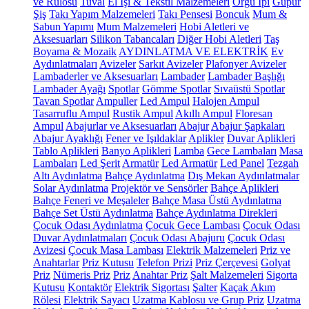
ve Rulosu
Tuval
El İşi & Tekstil Malzemeleri
Örgü İpi
Güpür
Şiş
Takı Yapım Malzemeleri
Takı Pensesi
Boncuk
Mum &
Sabun Yapımı
Mum Malzemeleri
Hobi Aletleri ve
Aksesuarları
Silikon Tabancaları
Diğer Hobi Aletleri
Taş
Boyama & Mozaik
AYDINLATMA VE ELEKTRİK
Ev
Aydınlatmaları
Avizeler
Sarkıt Avizeler
Plafonyer Avizeler
Lambaderler ve Aksesuarları
Lambader
Lambader Başlığı
Lambader Ayağı
Spotlar
Gömme Spotlar
Sıvaüstü Spotlar
Tavan Spotlar
Ampuller
Led Ampul
Halojen Ampul
Tasarruflu Ampul
Rustik Ampul
Akıllı Ampul
Floresan
Ampul
Abajurlar ve Aksesuarları
Abajur
Abajur Şapkaları
Abajur Ayaklığı
Fener ve Işıldaklar
Aplikler
Duvar Aplikleri
Tablo Aplikleri
Banyo Aplikleri
Lamba
Gece Lambaları
Masa
Lambaları
Led Şerit
Armatür
Led Armatür
Led Panel
Tezgah
Altı Aydınlatma
Bahçe Aydınlatma
Dış Mekan Aydınlatmalar
Solar Aydınlatma
Projektör ve Sensörler
Bahçe Aplikleri
Bahçe Feneri ve Meşaleler
Bahçe Masa Üstü Aydınlatma
Bahçe Set Üstü Aydınlatma
Bahçe Aydınlatma Direkleri
Çocuk Odası Aydınlatma
Çocuk Gece Lambası
Çocuk Odası
Duvar Aydınlatmaları
Çocuk Odası Abajuru
Çocuk Odası
Avizesi
Çocuk Masa Lambası
Elektrik Malzemeleri
Priz ve
Anahtarlar
Priz Kutusu
Telefon Prizi
Priz Çerçevesi
Golyat
Priz
Nümeris Priz
Priz
Anahtar Priz
Şalt Malzemeleri
Sigorta
Kutusu
Kontaktör
Elektrik Sigortası
Şalter
Kaçak Akım
Rölesi
Elektrik Sayacı
Uzatma Kablosu ve Grup Priz
Uzatma