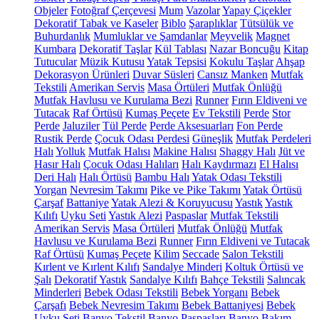
Objeler
Fotoğraf Çerçevesi
Mum
Vazolar
Yapay Çiçekler
Dekoratif Tabak ve Kaseler
Biblo
Şaraplıklar
Tütsülük ve
Buhurdanlık
Mumluklar ve Şamdanlar
Meyvelik
Magnet
Kumbara
Dekoratif Taşlar
Kül Tablası
Nazar Boncuğu
Kitap
Tutucular
Müzik Kutusu
Yatak Tepsisi
Kokulu Taşlar
Ahşap
Dekorasyon Ürünleri
Duvar Süsleri
Cansız Manken
Mutfak
Tekstili
Amerikan Servis
Masa Örtüleri
Mutfak Önlüğü
Mutfak Havlusu ve Kurulama Bezi
Runner
Fırın Eldiveni ve
Tutacak
Raf Örtüsü
Kumaş Peçete
Ev Tekstili
Perde
Stor
Perde
Jaluziler
Tül Perde
Perde Aksesuarları
Fon Perde
Rustik Perde
Çocuk Odası Perdesi
Güneşlik
Mutfak Perdeleri
Halı
Yolluk
Mutfak Halısı
Makine Halısı
Shaggy Halı
Jüt ve
Hasır Halı
Çocuk Odası Halıları
Halı Kaydırmazı
El Halısı
Deri Halı
Halı Örtüsü
Bambu Halı
Yatak Odası Tekstili
Yorgan
Nevresim Takımı
Pike ve Pike Takımı
Yatak Örtüsü
Çarşaf
Battaniye
Yatak Alezi & Koruyucusu
Yastık
Yastık
Kılıfı
Uyku Seti
Yastık Alezi
Paspaslar
Mutfak Tekstili
Amerikan Servis
Masa Örtüleri
Mutfak Önlüğü
Mutfak
Havlusu ve Kurulama Bezi
Runner
Fırın Eldiveni ve Tutacak
Raf Örtüsü
Kumaş Peçete
Kilim
Seccade
Salon Tekstili
Kırlent ve Kırlent Kılıfı
Sandalye Minderi
Koltuk Örtüsü ve
Şalı
Dekoratif Yastık
Sandalye Kılıfı
Bahçe Tekstili
Salıncak
Minderleri
Bebek Odası Tekstili
Bebek Yorganı
Bebek
Çarşafı
Bebek Nevresim Takımı
Bebek Battaniyesi
Bebek
Uyku Seti
Banyo Tekstil
Banyo Paspasları
Banyo Bakım