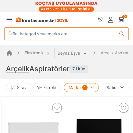
0
Ürün, kategori veya marka ara...
Elektronik
Arçelik Aspiratör
Beyaz Eşya
Arçelik
Aspiratörler
7 Ürün
Sırala
Filtrele
Marka
Satıcı
1