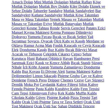
Amaçlı Dolap
Mini Mutfak Dolapları
Mutfak Rafları
Köşe
Mutfak Dolapları
Mutfak Boy Dolabı
Kiler Dolabı
Ekmek ve
Sebze Dolabı
Tabureler
Sandalye
Mutfak Sandalyeleri
Bar
Sandalyeleri
Katlanır Sandalyeler
Mutfak Köşe Takımları
Masa ve Masa Takımları
Yemek Masası ve Takımları
Mutfak
Masası ve Takımları
Eviye
Mutfak Bataryaları
Mutfak
Gereçleri
Kesme Tahtası
Rende
Servis Gereçleri
Patates Ezici
Manuel Kıyma Makinesi
Krema Pompası
Dilimleyici
Doğrayıcı
Yumurta Fırçası
Bıçak ve Bıçak Setleri
Yağ
Sıçratmaz
Soyucu, Oyacak
Ölçü Kabı ve Kaşığı
Merdane ve
Oklava
Hamur Açma Matı
Fındık Kıracağı ve Ceviz Kıracağı
Elek
Dondurma Kaşığı
Buz Kalıbı
Bıçak Bileyici Masat
Açacak ve Tirbuşon
Çekirdek Çıkarıcı
Çırpıcı
Sebze
Kurutucu
Huni
Baharat Öğütücü
Havan
Hamburger Presi
Sarımsak Ezici
Kaşık ve Kepçe Altlığı
Bıçak Standı
Süzgeç
Nihale
İçli Köfte Aparatı
Yumurta Zamanlayıcı
Dondurma
Kalıbı
Buz Kovası
Et Dövme Aleti
Sarma Makinesi
Kahve
Değirmenleri
Limon Sıkacağı
Pişirme Grubu
Çay ve Kahve
Demleme
French Press
Dripper
Chemex
Cezve
Çay Süzgeci
Demlik
Moka Pot
Çaydanlık
Kahve Filtresi
Sifon Kahve
Fırında Pişirme
Pasta Kalıbı
Kurabiye Kalıbı
Fırın Tepsisi
Cam Tepsi
Alüminyum Folyo
Kek Kalıbı
Muffin Kalıbı
Çikolata Kalıbı
Güveç
Pişirme Kağıdı
Pizza Tepsisi
Tart
Kalıbı
Ocak Üstü Pişirme
Tava ve Tava Setleri
Ocak Üstü
Tost Makinesi
Ocak Üstü Sac
Sahan
Düdüklü Tencere