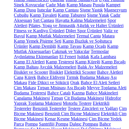
Sinek Kovucular
Çadır Matı
Kamp Masası
Pusula
Kampet
Kamp Duşu
Isıtıcılar
Kamp Çantası
Şişme Yastık
Magnezyum
Çubuğu
Kamp Tuvaleti
Kamp Taburesi
Şişme Yatak
Çadır
Aksesuarı
Sırt Çantası
Hayatta Kalma Malzemeleri
Spor
Aletleri
Pilates, Yoga ve Jimnastik
Ağırlık ve Halter Ürünleri
Fitness ve Kardiyo Ürünleri
Diğer Spor Ürünleri
Valiz ve
Bavul
Kamp Mutfak Malzemeleri
Termal Çanta
Matara
Kamp Yemek Pişirme Seti
Kamp Buzluk ve Soğutucu
Ürünler
Kamp Demliği
Kamp Tavası
Kamp Ocağı
Kamp
Mutfak Aksesuarları
Çakmak ve Yakıcılar
Termoslar
Aydınlatma Ekipmanları
El Feneri
Işıldak
Kafa Lambası
Kamp El Aletleri
Kamp Testeresi
Kamp Küreği
Kamp Bıçağı
Kamp Baltası
Avcılık Malzemeleri
Balık Av Malzemeleri
Bisiklet ve Scooter
Bisiklet
Elektrikli Scooter
Bahçe Aletleri
Çapa
Kürek
Bahçe Eldiveni
Tırmık
Budama Makası
Aşı
Makası
Fide Dikici ve Sökücü
Orak
Bahçe El Aleti Setleri
Çim Makası
Tırpan Misinası
Aşı Bıçağı
Meyve Toplama Aleti
Budama Testeresi
Bahçe Çatalı
Kazma
Bahçe Makineleri
Çapalama Makinesi
Tırpan
Çit Budama Makinesi
Hidrofor
Yaprak Toplama Makinesi
Motorlu Testere
Elektrikli
Testereler
Benzinli Testereler
Testere Zincirleri ve Yağları
Çim
Biçme Makinesi
Benzinli Çim Biçme Makinesi
Elektrikli Çim
Biçme Makinesi
Kenar Kesme Makinesi
Çim Biçme Yedek
Parça
Pompa
Santrifüj Pompa
Dalgıç Pompası
Bahçe