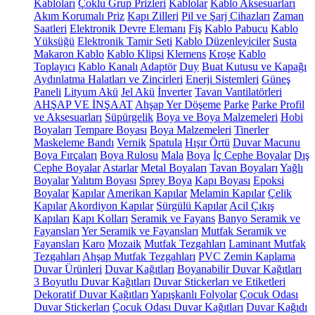
Kabloları
Çoklu Grup Prizleri
Kablolar
Kablo Aksesuarları
Akım Korumalı Priz
Kapı Zilleri
Pil ve Şarj Cihazları
Zaman
Saatleri
Elektronik Devre Elemanı
Fiş
Kablo Pabucu
Kablo
Yüksüğü
Elektronik Tamir Seti
Kablo Düzenleyiciler
Susta
Makaron Kablo
Kablo Klipsi
Klemens
Kroşe
Kablo
Toplayıcı
Kablo Kanalı
Adaptör
Duy
Buat Kutusu ve Kapağı
Aydınlatma Halatları ve Zincirleri
Enerji Sistemleri
Güneş
Paneli
Lityum Akü
Jel Akü
İnverter
Tavan Vantilatörleri
AHŞAP VE İNŞAAT
Ahşap Yer Döşeme
Parke
Parke Profil
ve Aksesuarları
Süpürgelik
Boya ve Boya Malzemeleri
Hobi
Boyaları
Tempare Boyası
Boya Malzemeleri
Tinerler
Maskeleme Bandı
Vernik
Spatula
Hışır Örtü
Duvar Macunu
Boya Fırçaları
Boya Rulosu
Mala
Boya
İç Cephe Boyalar
Dış
Cephe Boyalar
Astarlar
Metal Boyaları
Tavan Boyaları
Yağlı
Boyalar
Yalıtım Boyası
Sprey Boya
Kapı Boyası
Epoksi
Boyalar
Kapılar
Amerikan Kapılar
Melamin Kapılar
Çelik
Kapılar
Akordiyon Kapılar
Sürgülü Kapılar
Acil Çıkış
Kapıları
Kapı Kolları
Seramik ve Fayans
Banyo Seramik ve
Fayansları
Yer Seramik ve Fayansları
Mutfak Seramik ve
Fayansları
Karo
Mozaik
Mutfak Tezgahları
Laminant Mutfak
Tezgahları
Ahşap Mutfak Tezgahları
PVC Zemin Kaplama
Duvar Ürünleri
Duvar Kağıtları
Boyanabilir Duvar Kağıtları
3 Boyutlu Duvar Kağıtları
Duvar Stickerları ve Etiketleri
Dekoratif Duvar Kağıtları
Yapışkanlı Folyolar
Çocuk Odası
Duvar Stickerları
Çocuk Odası Duvar Kağıtları
Duvar Kağıdı