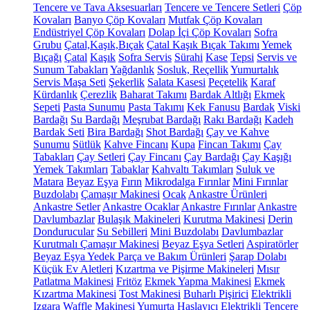
Tencere ve Tava Aksesuarları
Tencere ve Tencere Setleri
Çöp
Kovaları
Banyo Çöp Kovaları
Mutfak Çöp Kovaları
Endüstriyel Çöp Kovaları
Dolap İçi Çöp Kovaları
Sofra
Grubu
Çatal,Kaşık,Bıçak
Çatal Kaşık Bıçak Takımı
Yemek
Bıçağı
Çatal
Kaşık
Sofra Servis
Sürahi
Kase
Tepsi
Servis ve
Sunum Tabakları
Yağdanlık
Sosluk, Reçellik
Yumurtalık
Servis Maşa Seti
Şekerlik
Salata Kasesi
Peçetelik
Karaf
Kürdanlık
Çerezlik
Baharat Takımı
Bardak Altlığı
Ekmek
Sepeti
Pasta Sunumu
Pasta Takımı
Kek Fanusu
Bardak
Viski
Bardağı
Su Bardağı
Meşrubat Bardağı
Rakı Bardağı
Kadeh
Bardak Seti
Bira Bardağı
Shot Bardağı
Çay ve Kahve
Sunumu
Sütlük
Kahve Fincanı
Kupa
Fincan Takımı
Çay
Tabakları
Çay Setleri
Çay Fincanı
Çay Bardağı
Çay Kaşığı
Yemek Takımları
Tabaklar
Kahvaltı Takımları
Suluk ve
Matara
Beyaz Eşya
Fırın
Mikrodalga Fırınlar
Mini Fırınlar
Buzdolabı
Çamaşır Makinesi
Ocak
Ankastre Ürünleri
Ankastre Setler
Ankastre Ocaklar
Ankastre Fırınlar
Ankastre
Davlumbazlar
Bulaşık Makineleri
Kurutma Makinesi
Derin
Dondurucular
Su Sebilleri
Mini Buzdolabı
Davlumbazlar
Kurutmalı Çamaşır Makinesi
Beyaz Eşya Setleri
Aspiratörler
Beyaz Eşya Yedek Parça ve Bakım Ürünleri
Şarap Dolabı
Küçük Ev Aletleri
Kızartma ve Pişirme Makineleri
Mısır
Patlatma Makinesi
Fritöz
Ekmek Yapma Makinesi
Ekmek
Kızartma Makinesi
Tost Makinesi
Buharlı Pişirici
Elektrikli
Izgara
Waffle Makinesi
Yumurta Haşlayıcı
Elektrikli Tencere