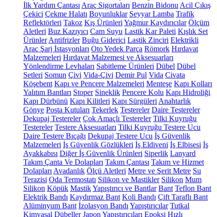
İlk Yardım Çantası
Araç Sigortaları
Benzin Bidonu
Acil Çıkış
Çekici
Çekme Halatı
Boyunluklar
Seyyar Lamba
Trafik
Reflektörleri
Takoz
Kış Ürünleri
Yağmur Kaydırıcılar
Ölçüm
Aletleri
Buz Kazıyıcı
Cam Suyu
Lastik Kar Paleti
Kışlık Set
Ürünler
Antifrizler
Buğu Giderici
Lastik Zinciri
Elektrikli
Araç Şarj İstasyonları
Oto Yedek Parça
Römork
Hırdavat
Malzemeleri
Hırdavat Malzemesi ve Aksesuarları
Yönlendirme Levhaları
Sabitleme Ürünleri
Dübel
Dübel
Setleri
Somun
Çivi
Vida-Çivi
Demir Pul
Vida
Civata
Köşebent
Kapı ve Pencere Malzemeleri
Menteşe
Kapı Kolları
Yalıtım Bantları
Stoper
Sineklik
Pencere Kolu
Kapı Hidroliği
Kapı Dürbünü
Kapı Kilitleri
Kapı Sürgüleri
Anahtarlık
Gönye
Posta Kutuları
Tekerlek
Testereler
Daire Testereler
Dekupaj Testereler
Çok Amaçlı Testereler
Tilki Kuyruğu
Testereler
Testere Aksesuarları
Tilki Kuyruğu Testere Ucu
Daire Testere Bıçağı
Dekupaj Testere Ucu
İş Güvenlik
Malzemeleri
İş Güvenlik Gözlükleri
İş Eldiveni
İş Elbisesi
İş
Ayakkabısı
Diğer İş Güvenlik Ürünleri
Siperlik
Lanyard
Takım Çanta Ve Dolapları
Takım Çantası
Takım ve Hizmet
Dolapları
Avadanlık
Ölçü Aletleri
Metre ve Şerit Metre
Su
Terazisi
Oda Termostatı
Silikon ve Mastikler
Silikon
Mum
Silikon
Köpük
Mastik
Yapıştırıcı ve Bantlar
Bant
Teflon Bant
Elektrik Bandı
Kaydırmaz Bant
Koli Bandı
Çift Taraflı Bant
Alüminyum Bant
İzolasyon Bandı
Yapıştırıcılar
Tutkal
Kimyasal Dübeller
Japon Yapıştırıcıları
Epoksi
Hızlı