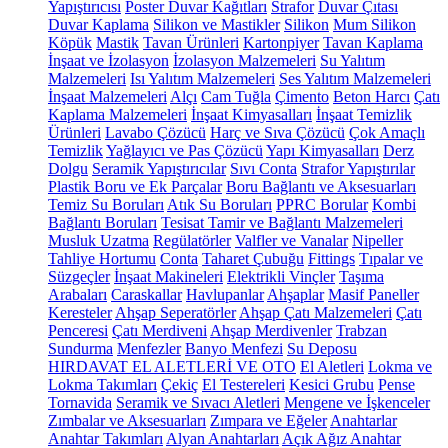
Yapıştırıcısı
Poster Duvar Kağıtları
Strafor
Duvar Çıtası
Duvar Kaplama
Silikon ve Mastikler
Silikon
Mum Silikon
Köpük
Mastik
Tavan Ürünleri
Kartonpiyer
Tavan Kaplama
İnşaat ve İzolasyon
İzolasyon Malzemeleri
Su Yalıtım
Malzemeleri
Isı Yalıtım Malzemeleri
Ses Yalıtım Malzemeleri
İnşaat Malzemeleri
Alçı
Cam Tuğla
Çimento
Beton Harcı
Çatı
Kaplama Malzemeleri
İnşaat Kimyasalları
İnşaat Temizlik
Ürünleri
Lavabo Çözücü
Harç ve Sıva Çözücü
Çok Amaçlı
Temizlik
Yağlayıcı ve Pas Çözücü
Yapı Kimyasalları
Derz
Dolgu
Seramik Yapıştırıcılar
Sıvı Conta
Strafor Yapıştırılar
Plastik Boru ve Ek Parçalar
Boru Bağlantı ve Aksesuarları
Temiz Su Boruları
Atık Su Boruları
PPRC Borular
Kombi
Bağlantı Boruları
Tesisat Tamir ve Bağlantı Malzemeleri
Musluk Uzatma
Regülatörler
Valfler ve Vanalar
Nipeller
Tahliye Hortumu
Conta
Taharet Çubuğu
Fittings
Tıpalar ve
Süzgeçler
İnşaat Makineleri
Elektrikli Vinçler
Taşıma
Arabaları
Caraskallar
Havlupanlar
Ahşaplar
Masif Paneller
Keresteler
Ahşap Seperatörler
Ahşap Çatı Malzemeleri
Çatı
Penceresi
Çatı Merdiveni
Ahşap Merdivenler
Trabzan
Sundurma
Menfezler
Banyo Menfezi
Su Deposu
HIRDAVAT EL ALETLERİ VE OTO
El Aletleri
Lokma ve
Lokma Takımları
Çekiç
El Testereleri
Kesici Grubu
Pense
Tornavida
Seramik ve Sıvacı Aletleri
Mengene ve İşkenceler
Zımbalar ve Aksesuarları
Zımpara ve Eğeler
Anahtarlar
Anahtar Takımları
Alyan Anahtarları
Açık Ağız Anahtar