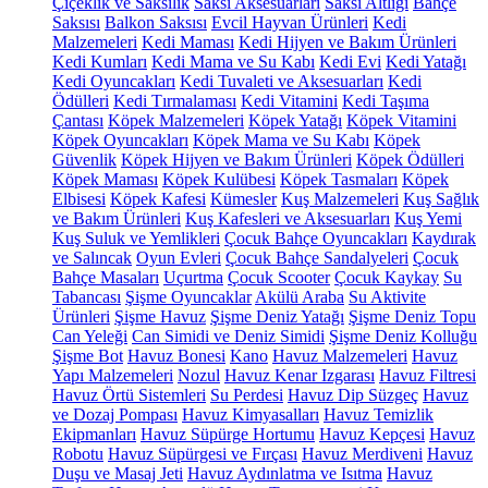
Çiçeklik ve Saksılık
Saksı Aksesuarları
Saksı Altlığı
Bahçe
Saksısı
Balkon Saksısı
Evcil Hayvan Ürünleri
Kedi
Malzemeleri
Kedi Maması
Kedi Hijyen ve Bakım Ürünleri
Kedi Kumları
Kedi Mama ve Su Kabı
Kedi Evi
Kedi Yatağı
Kedi Oyuncakları
Kedi Tuvaleti ve Aksesuarları
Kedi
Ödülleri
Kedi Tırmalaması
Kedi Vitamini
Kedi Taşıma
Çantası
Köpek Malzemeleri
Köpek Yatağı
Köpek Vitamini
Köpek Oyuncakları
Köpek Mama ve Su Kabı
Köpek
Güvenlik
Köpek Hijyen ve Bakım Ürünleri
Köpek Ödülleri
Köpek Maması
Köpek Kulübesi
Köpek Tasmaları
Köpek
Elbisesi
Köpek Kafesi
Kümesler
Kuş Malzemeleri
Kuş Sağlık
ve Bakım Ürünleri
Kuş Kafesleri ve Aksesuarları
Kuş Yemi
Kuş Suluk ve Yemlikleri
Çocuk Bahçe Oyuncakları
Kaydırak
ve Salıncak
Oyun Evleri
Çocuk Bahçe Sandalyeleri
Çocuk
Bahçe Masaları
Uçurtma
Çocuk Scooter
Çocuk Kaykay
Su
Tabancası
Şişme Oyuncaklar
Akülü Araba
Su Aktivite
Ürünleri
Şişme Havuz
Şişme Deniz Yatağı
Şişme Deniz Topu
Can Yeleği
Can Simidi ve Deniz Simidi
Şişme Deniz Kolluğu
Şişme Bot
Havuz Bonesi
Kano
Havuz Malzemeleri
Havuz
Yapı Malzemeleri
Nozul
Havuz Kenar Izgarası
Havuz Filtresi
Havuz Örtü Sistemleri
Su Perdesi
Havuz Dip Süzgeç
Havuz
ve Dozaj Pompası
Havuz Kimyasalları
Havuz Temizlik
Ekipmanları
Havuz Süpürge Hortumu
Havuz Kepçesi
Havuz
Robotu
Havuz Süpürgesi ve Fırçası
Havuz Merdiveni
Havuz
Duşu ve Masaj Jeti
Havuz Aydınlatma ve Isıtma
Havuz