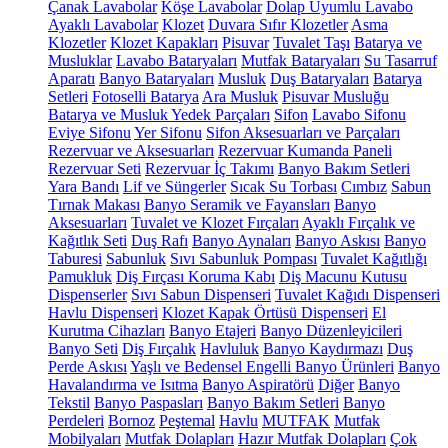
Çanak Lavabolar
Köşe Lavabolar
Dolap Uyumlu Lavabo
Ayaklı Lavabolar
Klozet
Duvara Sıfır Klozetler
Asma
Klozetler
Klozet Kapakları
Pisuvar
Tuvalet Taşı
Batarya ve
Musluklar
Lavabo Bataryaları
Mutfak Bataryaları
Su Tasarruf
Aparatı
Banyo Bataryaları
Musluk
Duş Bataryaları
Batarya
Setleri
Fotoselli Batarya
Ara Musluk
Pisuvar Musluğu
Batarya ve Musluk Yedek Parçaları
Sifon
Lavabo Sifonu
Eviye Sifonu
Yer Sifonu
Sifon Aksesuarları ve Parçaları
Rezervuar ve Aksesuarları
Rezervuar Kumanda Paneli
Rezervuar Seti
Rezervuar İç Takımı
Banyo Bakım Setleri
Yara Bandı
Lif ve Süngerler
Sıcak Su Torbası
Cımbız
Sabun
Tırnak Makası
Banyo Seramik ve Fayansları
Banyo
Aksesuarları
Tuvalet ve Klozet Fırçaları
Ayaklı Fırçalık ve
Kağıtlık Seti
Duş Rafı
Banyo Aynaları
Banyo Askısı
Banyo
Taburesi
Sabunluk
Sıvı Sabunluk Pompası
Tuvalet Kağıtlığı
Pamukluk
Diş Fırçası Koruma Kabı
Diş Macunu Kutusu
Dispenserler
Sıvı Sabun Dispenseri
Tuvalet Kağıdı Dispenseri
Havlu Dispenseri
Klozet Kapak Örtüsü Dispenseri
El
Kurutma Cihazları
Banyo Etajeri
Banyo Düzenleyicileri
Banyo Seti
Diş Fırçalık
Havluluk
Banyo Kaydırmazı
Duş
Perde Askısı
Yaşlı ve Bedensel Engelli Banyo Ürünleri
Banyo
Havalandırma ve Isıtma
Banyo Aspiratörü
Diğer
Banyo
Tekstil
Banyo Paspasları
Banyo Bakım Setleri
Banyo
Perdeleri
Bornoz
Peştemal
Havlu
MUTFAK
Mutfak
Mobilyaları
Mutfak Dolapları
Hazır Mutfak Dolapları
Çok