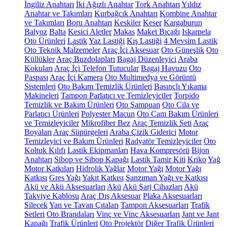
İngiliz Anahtarı
İki Ağızlı Anahtar
Tork Anahtarı
Yıldız
Anahtar ve Takımları
Kurbağcık Anahtarı
Kombine Anahtar
ve Takımları
Boru Anahtarı
Keskiler
Keser
Kargaburun
Balyoz
Balta
Kesici Aletler
Makas
Maket Bıçağı
Iskarpela
Oto Ürünleri
Lastik
Yaz Lastiği
Kış Lastiği
4 Mevsim Lastik
Oto Teknik Malzemeler
Araç İçi Aksesuar
Oto Güneşlik
Oto
Küllükler
Araç Buzdolapları
Bagaj Düzenleyici
Araba
Kokuları
Araç İçi Telefon Tutucular
Bagaj Havuzu
Oto
Paspası
Araç İçi Kamera
Oto Multimedya ve Görüntü
Sistemleri
Oto Bakım Temizlik Ürünleri
Basınçlı Yıkama
Makineleri
Tampon Parlatıcı ve Temizleyiciler
Torpido
Temizlik ve Bakım Ürünleri
Oto Şampuan
Oto Cila ve
Parlatıcı Ürünleri
Polyester Macun
Oto Cam Bakım Ürünleri
ve Temizleyiciler
Mikrofiber Bez
Araç Temizlik Seti
Araç
Boyaları
Araç Süpürgeleri
Araba Çizik Giderici
Motor
Temizleyici ve Bakım Ürünleri
Radyatör Temizleyiciler
Oto
Koltuk Kılıfı
Lastik Ekipmanları
Hava Kompresörü
Bijon
Anahtarı
Sibop ve Sibop Kapağı
Lastik Tamir Kiti
Kriko
Yağ
Motor Katkıları
Hidrolik Yağlar
Motor Yağı
Motor Yağı
Katkısı
Gres Yağı
Yakıt Katkısı
Şanzıman Yağı ve Katkısı
Akü ve Akü Aksesuarları
Akü
Akü Şarj Cihazları
Akü
Takviye Kablosu
Araç Dış Aksesuar
Plaka Aksesuarları
Silecek
Yan ve Tavan Çıtaları
Tampon Aksesuarları
Trafik
Setleri
Oto Brandaları
Vinç ve Vinç Aksesuarları
Jant ve Jant
Kapağı
Trafik Ürünleri
Oto Projektör
Diğer Trafik Ürünleri