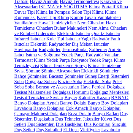
Trafosu
Havuz Ampulü
Havuz Termometresi
Karavan ve
Aksesuarları
ISITMA VE SOĞUTMA
Klima
Portatif Klima
Duvar Tipi Klima
Isı Pompası
Salon Tipi Klima
Klima
Kumandası
Kaset Tipi Klima
Kombi
Tavan Vantilatörleri
Vantilatörler
Hava Temizleyiciler
Nem Cihazları
Hava
Temizleme Cihazları
Buhar Makineleri
Nem Alma Cihazları
ve Rutubet Gidericiler
Elektrikli Isıtıcılar
Quartz Isıtıcılar
Infrared Isıtıcılar
Kule Tipi Isıtıcılar
Yağlı Radyatör
Fanlı
Isıtıcılar
Elektrikli Radyatörler
Dış Mekan Isıtıcılar
Havlupanlar
Radyatörler
Termosifonlar
Şofbenler
Ani Su
Isıtıcı
Isıtma ve Soğutma Yedek Parça
Radyatör Vanaları
Termostat
Klima Yedek Parça
Radyatör Yedek Parça
Klima
Temizleyicisi
Klima Temizleme Spreyi
Klima Temizleme
Sıvısı
Şömine
Şömine Aksesuarları
Elektrikli Şömineler
Bahçe Şömineleri
Bacasız Şömineler
Güneş Enerji Sistemleri
Soba
Doğalgaz Sobası
Kuzine Soba
Elektrikli Soba
Pelet
Soba
Soba Borusu ve Aksesuarları
Hava Perdesi
Doğalgaz
Tesisat Malzemeleri
Doğalgaz Hortumu
Doğalgaz Menfezleri
Tesisat Temizleme Sıvıları
Boyler
Kalorifer Kazanı
BANYO
Banyo Dolapları
Aynalı Banyo Dolabı
Banyo Boy Dolapları
Lavabolu Banyo Dolapları
Çok Amaçlı Banyo Dolapları
Çamaşır Makinesi Dolapları
Ecza Dolabı
Banyo Rafları
Duş
Sistemleri
Duşakabin
Duş Tekneleri
Jakuziler
Küvet
Duş
Setleri
Duş Sistemleri
Duş Başlıkları
Duş Kolonları
Sürgülü
Duş Setleri
Duş Spiralleri
El Duşu
Vitrifiyeler
Lavabolar