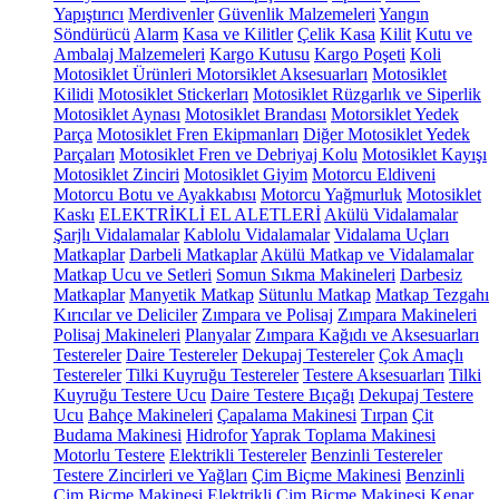
Yapıştırıcı
Merdivenler
Güvenlik Malzemeleri
Yangın
Söndürücü
Alarm
Kasa ve Kilitler
Çelik Kasa
Kilit
Kutu ve
Ambalaj Malzemeleri
Kargo Kutusu
Kargo Poşeti
Koli
Motosiklet Ürünleri
Motorsiklet Aksesuarları
Motosiklet
Kilidi
Motosiklet Stickerları
Motosiklet Rüzgarlık ve Siperlik
Motosiklet Aynası
Motosiklet Brandası
Motorsiklet Yedek
Parça
Motosiklet Fren Ekipmanları
Diğer Motosiklet Yedek
Parçaları
Motosiklet Fren ve Debriyaj Kolu
Motosiklet Kayışı
Motosiklet Zinciri
Motosiklet Giyim
Motorcu Eldiveni
Motorcu Botu ve Ayakkabısı
Motorcu Yağmurluk
Motosiklet
Kaskı
ELEKTRİKLİ EL ALETLERİ
Akülü Vidalamalar
Şarjlı Vidalamalar
Kablolu Vidalamalar
Vidalama Uçları
Matkaplar
Darbeli Matkaplar
Akülü Matkap ve Vidalamalar
Matkap Ucu ve Setleri
Somun Sıkma Makineleri
Darbesiz
Matkaplar
Manyetik Matkap
Sütunlu Matkap
Matkap Tezgahı
Kırıcılar ve Deliciler
Zımpara ve Polisaj
Zımpara Makineleri
Polisaj Makineleri
Planyalar
Zımpara Kağıdı ve Aksesuarları
Testereler
Daire Testereler
Dekupaj Testereler
Çok Amaçlı
Testereler
Tilki Kuyruğu Testereler
Testere Aksesuarları
Tilki
Kuyruğu Testere Ucu
Daire Testere Bıçağı
Dekupaj Testere
Ucu
Bahçe Makineleri
Çapalama Makinesi
Tırpan
Çit
Budama Makinesi
Hidrofor
Yaprak Toplama Makinesi
Motorlu Testere
Elektrikli Testereler
Benzinli Testereler
Testere Zincirleri ve Yağları
Çim Biçme Makinesi
Benzinli
Çim Biçme Makinesi
Elektrikli Çim Biçme Makinesi
Kenar