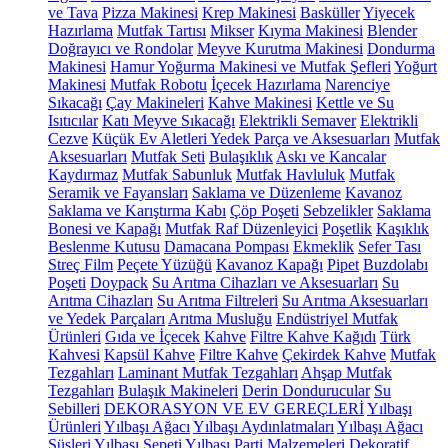
ve Tava
Pizza Makinesi
Krep Makinesi
Basküller
Yiyecek
Hazırlama
Mutfak Tartısı
Mikser
Kıyma Makinesi
Blender
Doğrayıcı ve Rondolar
Meyve Kurutma Makinesi
Dondurma
Makinesi
Hamur Yoğurma Makinesi ve Mutfak Şefleri
Yoğurt
Makinesi
Mutfak Robotu
İçecek Hazırlama
Narenciye
Sıkacağı
Çay Makineleri
Kahve Makinesi
Kettle ve Su
Isıtıcılar
Katı Meyve Sıkacağı
Elektrikli Semaver
Elektrikli
Cezve
Küçük Ev Aletleri Yedek Parça ve Aksesuarları
Mutfak
Aksesuarları
Mutfak Seti
Bulaşıklık
Askı ve Kancalar
Kaydırmaz
Mutfak Sabunluk
Mutfak Havluluk
Mutfak
Seramik ve Fayansları
Saklama ve Düzenleme
Kavanoz
Saklama ve Karıştırma Kabı
Çöp Poşeti
Sebzelikler
Saklama
Bonesi ve Kapağı
Mutfak Raf Düzenleyici
Poşetlik
Kaşıklık
Beslenme Kutusu
Damacana Pompası
Ekmeklik
Sefer Tası
Streç Film
Peçete Yüzüğü
Kavanoz Kapağı
Pipet
Buzdolabı
Poşeti
Doypack
Su Arıtma Cihazları ve Aksesuarları
Su
Arıtma Cihazları
Su Arıtma Filtreleri
Su Arıtma Aksesuarları
ve Yedek Parçaları
Arıtma Musluğu
Endüstriyel Mutfak
Ürünleri
Gıda ve İçecek
Kahve
Filtre Kahve Kağıdı
Türk
Kahvesi
Kapsül Kahve
Filtre Kahve
Çekirdek Kahve
Mutfak
Tezgahları
Laminant Mutfak Tezgahları
Ahşap Mutfak
Tezgahları
Bulaşık Makineleri
Derin Dondurucular
Su
Sebilleri
DEKORASYON VE EV GEREÇLERİ
Yılbaşı
Ürünleri
Yılbaşı Ağacı
Yılbaşı Aydınlatmaları
Yılbaşı Ağacı
Süsleri
Yılbaşı Sepeti
Yılbaşı Parti Malzemeleri
Dekoratif