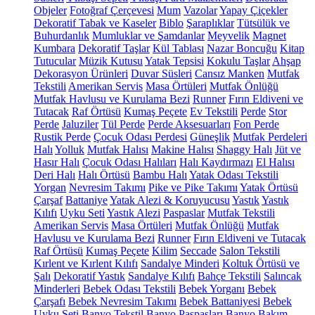
Objeler
Fotoğraf Çerçevesi
Mum
Vazolar
Yapay Çiçekler
Dekoratif Tabak ve Kaseler
Biblo
Şaraplıklar
Tütsülük ve
Buhurdanlık
Mumluklar ve Şamdanlar
Meyvelik
Magnet
Kumbara
Dekoratif Taşlar
Kül Tablası
Nazar Boncuğu
Kitap
Tutucular
Müzik Kutusu
Yatak Tepsisi
Kokulu Taşlar
Ahşap
Dekorasyon Ürünleri
Duvar Süsleri
Cansız Manken
Mutfak
Tekstili
Amerikan Servis
Masa Örtüleri
Mutfak Önlüğü
Mutfak Havlusu ve Kurulama Bezi
Runner
Fırın Eldiveni ve
Tutacak
Raf Örtüsü
Kumaş Peçete
Ev Tekstili
Perde
Stor
Perde
Jaluziler
Tül Perde
Perde Aksesuarları
Fon Perde
Rustik Perde
Çocuk Odası Perdesi
Güneşlik
Mutfak Perdeleri
Halı
Yolluk
Mutfak Halısı
Makine Halısı
Shaggy Halı
Jüt ve
Hasır Halı
Çocuk Odası Halıları
Halı Kaydırmazı
El Halısı
Deri Halı
Halı Örtüsü
Bambu Halı
Yatak Odası Tekstili
Yorgan
Nevresim Takımı
Pike ve Pike Takımı
Yatak Örtüsü
Çarşaf
Battaniye
Yatak Alezi & Koruyucusu
Yastık
Yastık
Kılıfı
Uyku Seti
Yastık Alezi
Paspaslar
Mutfak Tekstili
Amerikan Servis
Masa Örtüleri
Mutfak Önlüğü
Mutfak
Havlusu ve Kurulama Bezi
Runner
Fırın Eldiveni ve Tutacak
Raf Örtüsü
Kumaş Peçete
Kilim
Seccade
Salon Tekstili
Kırlent ve Kırlent Kılıfı
Sandalye Minderi
Koltuk Örtüsü ve
Şalı
Dekoratif Yastık
Sandalye Kılıfı
Bahçe Tekstili
Salıncak
Minderleri
Bebek Odası Tekstili
Bebek Yorganı
Bebek
Çarşafı
Bebek Nevresim Takımı
Bebek Battaniyesi
Bebek
Uyku Seti
Banyo Tekstil
Banyo Paspasları
Banyo Bakım