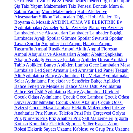
ve Rulosu
Tuval
El İşi & Tekstil Malzemeleri
Örgü İpi
Güpür
Şiş
Takı Yapım Malzemeleri
Takı Pensesi
Boncuk
Mum &
Sabun Yapımı
Mum Malzemeleri
Hobi Aletleri ve
Aksesuarları
Silikon Tabancaları
Diğer Hobi Aletleri
Taş
Boyama & Mozaik
AYDINLATMA VE ELEKTRİK
Ev
Aydınlatmaları
Avizeler
Sarkıt Avizeler
Plafonyer Avizeler
Lambaderler ve Aksesuarları
Lambader
Lambader Başlığı
Lambader Ayağı
Spotlar
Gömme Spotlar
Sıvaüstü Spotlar
Tavan Spotlar
Ampuller
Led Ampul
Halojen Ampul
Tasarruflu Ampul
Rustik Ampul
Akıllı Ampul
Floresan
Ampul
Abajurlar ve Aksesuarları
Abajur
Abajur Şapkaları
Abajur Ayaklığı
Fener ve Işıldaklar
Aplikler
Duvar Aplikleri
Tablo Aplikleri
Banyo Aplikleri
Lamba
Gece Lambaları
Masa
Lambaları
Led Şerit
Armatür
Led Armatür
Led Panel
Tezgah
Altı Aydınlatma
Bahçe Aydınlatma
Dış Mekan Aydınlatmalar
Solar Aydınlatma
Projektör ve Sensörler
Bahçe Aplikleri
Bahçe Feneri ve Meşaleler
Bahçe Masa Üstü Aydınlatma
Bahçe Set Üstü Aydınlatma
Bahçe Aydınlatma Direkleri
Çocuk Odası Aydınlatma
Çocuk Gece Lambası
Çocuk Odası
Duvar Aydınlatmaları
Çocuk Odası Abajuru
Çocuk Odası
Avizesi
Çocuk Masa Lambası
Elektrik Malzemeleri
Priz ve
Anahtarlar
Priz Kutusu
Telefon Prizi
Priz Çerçevesi
Golyat
Priz
Nümeris Priz
Priz
Anahtar Priz
Şalt Malzemeleri
Sigorta
Kutusu
Kontaktör
Elektrik Sigortası
Şalter
Kaçak Akım
Rölesi
Elektrik Sayacı
Uzatma Kablosu ve Grup Priz
Uzatma