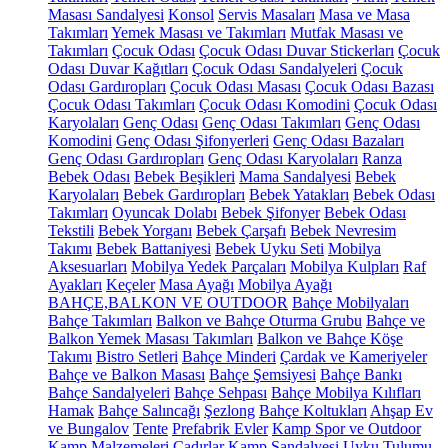
Masası Sandalyesi
Konsol
Servis Masaları
Masa ve Masa
Takımları
Yemek Masası ve Takımları
Mutfak Masası ve
Takımları
Çocuk Odası
Çocuk Odası Duvar Stickerları
Çocuk
Odası Duvar Kağıtları
Çocuk Odası Sandalyeleri
Çocuk
Odası Gardıropları
Çocuk Odası Masası
Çocuk Odası Bazası
Çocuk Odası Takımları
Çocuk Odası Komodini
Çocuk Odası
Karyolaları
Genç Odası
Genç Odası Takımları
Genç Odası
Komodini
Genç Odası Şifonyerleri
Genç Odası Bazaları
Genç Odası Gardıropları
Genç Odası Karyolaları
Ranza
Bebek Odası
Bebek Beşikleri
Mama Sandalyesi
Bebek
Karyolaları
Bebek Gardıropları
Bebek Yatakları
Bebek Odası
Takımları
Oyuncak Dolabı
Bebek Şifonyer
Bebek Odası
Tekstili
Bebek Yorganı
Bebek Çarşafı
Bebek Nevresim
Takımı
Bebek Battaniyesi
Bebek Uyku Seti
Mobilya
Aksesuarları
Mobilya Yedek Parçaları
Mobilya Kulpları
Raf
Ayakları
Keçeler
Masa Ayağı
Mobilya Ayağı
BAHÇE,BALKON VE OUTDOOR
Bahçe Mobilyaları
Bahçe Takımları
Balkon ve Bahçe Oturma Grubu
Bahçe ve
Balkon Yemek Masası Takımları
Balkon ve Bahçe Köşe
Takımı
Bistro Setleri
Bahçe Minderi
Çardak ve Kameriyeler
Bahçe ve Balkon Masası
Bahçe Şemsiyesi
Bahçe Bankı
Bahçe Sandalyeleri
Bahçe Sehpası
Bahçe Mobilya Kılıfları
Hamak
Bahçe Salıncağı
Şezlong
Bahçe Koltukları
Ahşap Ev
ve Bungalov
Tente
Prefabrik Evler
Kamp Spor ve Outdoor
Kamp Malzemeleri
Çadırlar
Kamp Sandalyesi
Uyku Tulumu