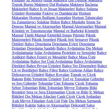
Pompası
Su Motoru
Hasat Makinesi
Dal Öğütme Makinesi
Toprak Burgu Makinesi
Dal Budama Makinesi
İlaçlama
Makineleri
Bahçe İş ve İnşaat Makineleri
Bahçe Sulama
Ürünleri
Hortumlar
Fıskiye ve Damlatıcılar
Hortum
Makaraları
Hortum Bağlantı Aparatları
Hortum Tabancaları
Su Zamanlayıcı
Sulaklar
Bidon
Bahçe Musluğu
Şişme Su
Deposu
Mangal ve Aksesuarları
Mangal Aksesuarları
Mangal
Kömürü ve Tutuşturucular
Mangal ve Barbekü
Kömürlü
Mangal
Tüplü Mangal
Elektrikli Izgara
Pürmüz
Piknik
Malzemeleri
Piknik Sepetleri
Piknik Seti
Semaver
Piknik
Örtüleri
Bahçe Depolama
Depolama Evleri
Depolama
Dolapları
Depolama Sandığı
Bahçe Aydınlatma
Dış Mekan
Aydınlatmalar
Solar Aydınlatma
Projektör ve Sensörler
Bahçe
Aplikleri
Bahçe Feneri ve Meşaleler
Bahçe Masa Üstü
Aydınlatma
Bahçe Set Üstü Aydınlatma
Bahçe Aydınlatma
Direkleri
Bahçe Peyzaj Ürünleri
Bahçe Yer Döşemeleri
Bahçe
Çit ve Bordürleri
Bahçe Filesi
Bahçe Gizleme Ağları
Bahçe
Dekorasyon Ürünleri
Bahçe Kovaları
Toprak ve Çiçek
Bakımı
Bitki Yetiştirme Ürünleri
Torf ve Topraklar
Gübreler
ve Sıvı Gübreler
Tohumlar
Çim Tohumu
Çiçek Tohumu
Sebze Tohumları
Bitki Tohumları
Meyve Tohumu
Bitki
Besinleri
Sera ve Sera Ekipmanları
Çiçek ve Bitki
İç Mekan
Bitkileri
Dış Mekan Ağaçları
Canlı Çiçek
Çiçek Soğanları
Aşılı Meyve Fidanları
Aşılı Gül
Fide
Dış Mekan Sarmaşık
Bitkileri
Kaktüs
Saksı ve Aksesuarları
Dekoratif Saksı