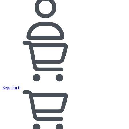
Sepetim
0