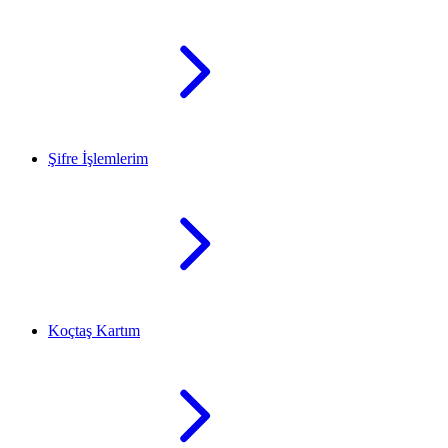
Şifre İşlemlerim
Koçtaş Kartım