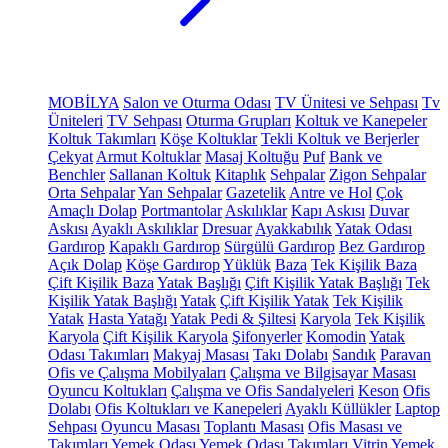
MOBİLYA
Salon ve Oturma Odası
TV Ünitesi ve Sehpası
Tv
Üniteleri
TV Sehpası
Oturma Grupları
Koltuk ve Kanepeler
Koltuk Takımları
Köşe Koltuklar
Tekli Koltuk ve Berjerler
Çekyat
Armut Koltuklar
Masaj Koltuğu
Puf
Bank ve
Benchler
Sallanan Koltuk
Kitaplık
Sehpalar
Zigon Sehpalar
Orta Sehpalar
Yan Sehpalar
Gazetelik
Antre ve Hol
Çok
Amaçlı Dolap
Portmantolar
Askılıklar
Kapı Askısı
Duvar
Askısı
Ayaklı Askılıklar
Dresuar
Ayakkabılık
Yatak Odası
Gardırop
Kapaklı Gardırop
Sürgülü Gardırop
Bez Gardırop
Açık Dolap
Köşe Gardırop
Yüklük
Baza
Tek Kişilik Baza
Çift Kişilik Baza
Yatak Başlığı
Çift Kişilik Yatak Başlığı
Tek
Kişilik Yatak Başlığı
Yatak
Çift Kişilik Yatak
Tek Kişilik
Yatak
Hasta Yatağı
Yatak Pedi & Şiltesi
Karyola
Tek Kişilik
Karyola
Çift Kişilik Karyola
Şifonyerler
Komodin
Yatak
Odası Takımları
Makyaj Masası
Takı Dolabı
Sandık
Paravan
Ofis ve Çalışma Mobilyaları
Çalışma ve Bilgisayar Masası
Oyuncu Koltukları
Çalışma ve Ofis Sandalyeleri
Keson
Ofis
Dolabı
Ofis Koltukları ve Kanepeleri
Ayaklı Küllükler
Laptop
Sehpası
Oyuncu Masası
Toplantı Masası
Ofis Masası ve
Takımları
Yemek Odası
Yemek Odası Takımları
Vitrin
Yemek