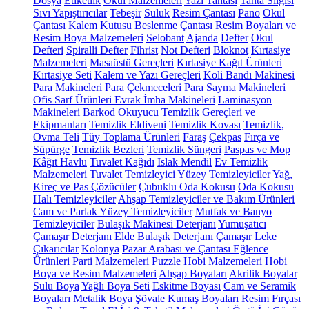
Dosya
Etiketlik
Okul Malzemeleri
Yazı Tahtası
Tahta Silgisi
Sıvı Yapıştırıcılar
Tebeşir
Suluk
Resim Çantası
Pano
Okul
Çantası
Kalem Kutusu
Beslenme Çantası
Resim Boyaları ve
Resim Boya Malzemeleri
Selobant
Ajanda
Defter
Okul
Defteri
Spiralli Defter
Fihrist
Not Defteri
Bloknot
Kırtasiye
Malzemeleri
Masaüstü Gereçleri
Kırtasiye Kağıt Ürünleri
Kırtasiye Seti
Kalem ve Yazı Gereçleri
Koli Bandı Makinesi
Para Makineleri
Para Çekmeceleri
Para Sayma Makineleri
Ofis Sarf Ürünleri
Evrak İmha Makineleri
Laminasyon
Makineleri
Barkod Okuyucu
Temizlik Gereçleri ve
Ekipmanları
Temizlik Eldiveni
Temizlik Kovası
Temizlik,
Ovma Teli
Tüy Toplama Ürünleri
Faraş
Çekpas
Fırça ve
Süpürge
Temizlik Bezleri
Temizlik Süngeri
Paspas ve Mop
Kâğıt Havlu
Tuvalet Kağıdı
Islak Mendil
Ev Temizlik
Malzemeleri
Tuvalet Temizleyici
Yüzey Temizleyiciler
Yağ,
Kireç ve Pas Çözücüler
Çubuklu Oda Kokusu
Oda Kokusu
Halı Temizleyiciler
Ahşap Temizleyiciler ve Bakım Ürünleri
Cam ve Parlak Yüzey Temizleyiciler
Mutfak ve Banyo
Temizleyiciler
Bulaşık Makinesi Deterjanı
Yumuşatıcı
Çamaşır Deterjanı
Elde Bulaşık Deterjanı
Çamaşır Leke
Çıkarıcılar
Kolonya
Pazar Arabası ve Çantası
Eğlence
Ürünleri
Parti Malzemeleri
Puzzle
Hobi Malzemeleri
Hobi
Boya ve Resim Malzemeleri
Ahşap Boyaları
Akrilik Boyalar
Sulu Boya
Yağlı Boya Seti
Eskitme Boyası
Cam ve Seramik
Boyaları
Metalik Boya
Şövale
Kumaş Boyaları
Resim Fırçası