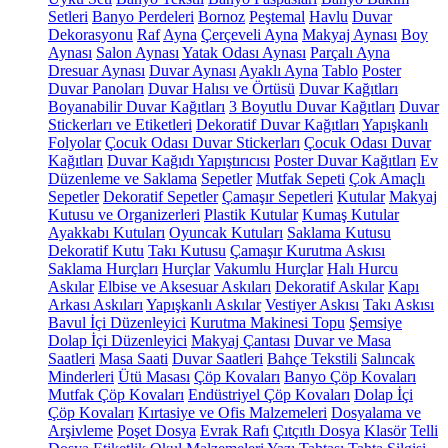
Setleri
Banyo Perdeleri
Bornoz
Peştemal
Havlu
Duvar
Dekorasyonu
Raf
Ayna
Çerçeveli Ayna
Makyaj Aynası
Boy
Aynası
Salon Aynası
Yatak Odası Aynası
Parçalı Ayna
Dresuar Aynası
Duvar Aynası
Ayaklı Ayna
Tablo
Poster
Duvar Panoları
Duvar Halısı ve Örtüsü
Duvar Kağıtları
Boyanabilir Duvar Kağıtları
3 Boyutlu Duvar Kağıtları
Duvar
Stickerları ve Etiketleri
Dekoratif Duvar Kağıtları
Yapışkanlı
Folyolar
Çocuk Odası Duvar Stickerları
Çocuk Odası Duvar
Kağıtları
Duvar Kağıdı Yapıştırıcısı
Poster Duvar Kağıtları
Ev
Düzenleme ve Saklama
Sepetler
Mutfak Sepeti
Çok Amaçlı
Sepetler
Dekoratif Sepetler
Çamaşır Sepetleri
Kutular
Makyaj
Kutusu ve Organizerleri
Plastik Kutular
Kumaş Kutular
Ayakkabı Kutuları
Oyuncak Kutuları
Saklama Kutusu
Dekoratif Kutu
Takı Kutusu
Çamaşır Kurutma Askısı
Saklama Hurçları
Hurçlar
Vakumlu Hurçlar
Halı Hurcu
Askılar
Elbise ve Aksesuar Askıları
Dekoratif Askılar
Kapı
Arkası Askıları
Yapışkanlı Askılar
Vestiyer Askısı
Takı Askısı
Bavul İçi Düzenleyici
Kurutma Makinesi Topu
Şemsiye
Dolap İçi Düzenleyici
Makyaj Çantası
Duvar ve Masa
Saatleri
Masa Saati
Duvar Saatleri
Bahçe Tekstili
Salıncak
Minderleri
Ütü Masası
Çöp Kovaları
Banyo Çöp Kovaları
Mutfak Çöp Kovaları
Endüstriyel Çöp Kovaları
Dolap İçi
Çöp Kovaları
Kırtasiye ve Ofis Malzemeleri
Dosyalama ve
Arşivleme
Poşet Dosya
Evrak Rafı
Çıtçıtlı Dosya
Klasör
Telli