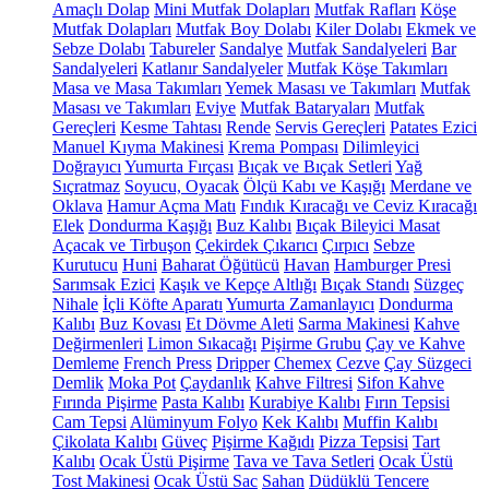
Amaçlı Dolap
Mini Mutfak Dolapları
Mutfak Rafları
Köşe
Mutfak Dolapları
Mutfak Boy Dolabı
Kiler Dolabı
Ekmek ve
Sebze Dolabı
Tabureler
Sandalye
Mutfak Sandalyeleri
Bar
Sandalyeleri
Katlanır Sandalyeler
Mutfak Köşe Takımları
Masa ve Masa Takımları
Yemek Masası ve Takımları
Mutfak
Masası ve Takımları
Eviye
Mutfak Bataryaları
Mutfak
Gereçleri
Kesme Tahtası
Rende
Servis Gereçleri
Patates Ezici
Manuel Kıyma Makinesi
Krema Pompası
Dilimleyici
Doğrayıcı
Yumurta Fırçası
Bıçak ve Bıçak Setleri
Yağ
Sıçratmaz
Soyucu, Oyacak
Ölçü Kabı ve Kaşığı
Merdane ve
Oklava
Hamur Açma Matı
Fındık Kıracağı ve Ceviz Kıracağı
Elek
Dondurma Kaşığı
Buz Kalıbı
Bıçak Bileyici Masat
Açacak ve Tirbuşon
Çekirdek Çıkarıcı
Çırpıcı
Sebze
Kurutucu
Huni
Baharat Öğütücü
Havan
Hamburger Presi
Sarımsak Ezici
Kaşık ve Kepçe Altlığı
Bıçak Standı
Süzgeç
Nihale
İçli Köfte Aparatı
Yumurta Zamanlayıcı
Dondurma
Kalıbı
Buz Kovası
Et Dövme Aleti
Sarma Makinesi
Kahve
Değirmenleri
Limon Sıkacağı
Pişirme Grubu
Çay ve Kahve
Demleme
French Press
Dripper
Chemex
Cezve
Çay Süzgeci
Demlik
Moka Pot
Çaydanlık
Kahve Filtresi
Sifon Kahve
Fırında Pişirme
Pasta Kalıbı
Kurabiye Kalıbı
Fırın Tepsisi
Cam Tepsi
Alüminyum Folyo
Kek Kalıbı
Muffin Kalıbı
Çikolata Kalıbı
Güveç
Pişirme Kağıdı
Pizza Tepsisi
Tart
Kalıbı
Ocak Üstü Pişirme
Tava ve Tava Setleri
Ocak Üstü
Tost Makinesi
Ocak Üstü Sac
Sahan
Düdüklü Tencere