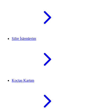
Şifre İşlemlerim
Koçtaş Kartım