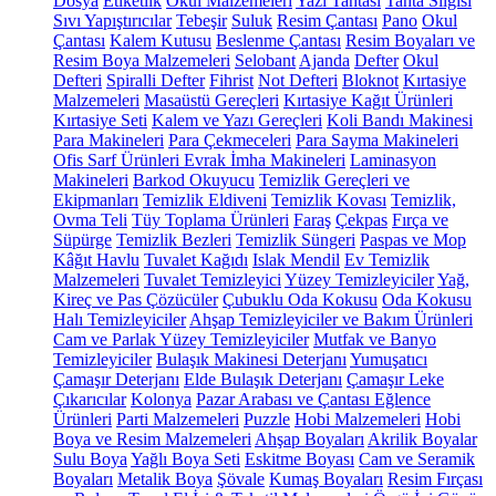
Dosya
Etiketlik
Okul Malzemeleri
Yazı Tahtası
Tahta Silgisi
Sıvı Yapıştırıcılar
Tebeşir
Suluk
Resim Çantası
Pano
Okul
Çantası
Kalem Kutusu
Beslenme Çantası
Resim Boyaları ve
Resim Boya Malzemeleri
Selobant
Ajanda
Defter
Okul
Defteri
Spiralli Defter
Fihrist
Not Defteri
Bloknot
Kırtasiye
Malzemeleri
Masaüstü Gereçleri
Kırtasiye Kağıt Ürünleri
Kırtasiye Seti
Kalem ve Yazı Gereçleri
Koli Bandı Makinesi
Para Makineleri
Para Çekmeceleri
Para Sayma Makineleri
Ofis Sarf Ürünleri
Evrak İmha Makineleri
Laminasyon
Makineleri
Barkod Okuyucu
Temizlik Gereçleri ve
Ekipmanları
Temizlik Eldiveni
Temizlik Kovası
Temizlik,
Ovma Teli
Tüy Toplama Ürünleri
Faraş
Çekpas
Fırça ve
Süpürge
Temizlik Bezleri
Temizlik Süngeri
Paspas ve Mop
Kâğıt Havlu
Tuvalet Kağıdı
Islak Mendil
Ev Temizlik
Malzemeleri
Tuvalet Temizleyici
Yüzey Temizleyiciler
Yağ,
Kireç ve Pas Çözücüler
Çubuklu Oda Kokusu
Oda Kokusu
Halı Temizleyiciler
Ahşap Temizleyiciler ve Bakım Ürünleri
Cam ve Parlak Yüzey Temizleyiciler
Mutfak ve Banyo
Temizleyiciler
Bulaşık Makinesi Deterjanı
Yumuşatıcı
Çamaşır Deterjanı
Elde Bulaşık Deterjanı
Çamaşır Leke
Çıkarıcılar
Kolonya
Pazar Arabası ve Çantası
Eğlence
Ürünleri
Parti Malzemeleri
Puzzle
Hobi Malzemeleri
Hobi
Boya ve Resim Malzemeleri
Ahşap Boyaları
Akrilik Boyalar
Sulu Boya
Yağlı Boya Seti
Eskitme Boyası
Cam ve Seramik
Boyaları
Metalik Boya
Şövale
Kumaş Boyaları
Resim Fırçası