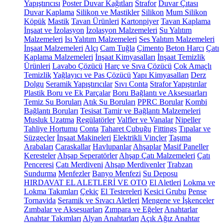
Yapıştırıcısı
Poster Duvar Kağıtları
Strafor
Duvar Çıtası
Duvar Kaplama
Silikon ve Mastikler
Silikon
Mum Silikon
Köpük
Mastik
Tavan Ürünleri
Kartonpiyer
Tavan Kaplama
İnşaat ve İzolasyon
İzolasyon Malzemeleri
Su Yalıtım
Malzemeleri
Isı Yalıtım Malzemeleri
Ses Yalıtım Malzemeleri
İnşaat Malzemeleri
Alçı
Cam Tuğla
Çimento
Beton Harcı
Çatı
Kaplama Malzemeleri
İnşaat Kimyasalları
İnşaat Temizlik
Ürünleri
Lavabo Çözücü
Harç ve Sıva Çözücü
Çok Amaçlı
Temizlik
Yağlayıcı ve Pas Çözücü
Yapı Kimyasalları
Derz
Dolgu
Seramik Yapıştırıcılar
Sıvı Conta
Strafor Yapıştırılar
Plastik Boru ve Ek Parçalar
Boru Bağlantı ve Aksesuarları
Temiz Su Boruları
Atık Su Boruları
PPRC Borular
Kombi
Bağlantı Boruları
Tesisat Tamir ve Bağlantı Malzemeleri
Musluk Uzatma
Regülatörler
Valfler ve Vanalar
Nipeller
Tahliye Hortumu
Conta
Taharet Çubuğu
Fittings
Tıpalar ve
Süzgeçler
İnşaat Makineleri
Elektrikli Vinçler
Taşıma
Arabaları
Caraskallar
Havlupanlar
Ahşaplar
Masif Paneller
Keresteler
Ahşap Seperatörler
Ahşap Çatı Malzemeleri
Çatı
Penceresi
Çatı Merdiveni
Ahşap Merdivenler
Trabzan
Sundurma
Menfezler
Banyo Menfezi
Su Deposu
HIRDAVAT EL ALETLERİ VE OTO
El Aletleri
Lokma ve
Lokma Takımları
Çekiç
El Testereleri
Kesici Grubu
Pense
Tornavida
Seramik ve Sıvacı Aletleri
Mengene ve İşkenceler
Zımbalar ve Aksesuarları
Zımpara ve Eğeler
Anahtarlar
Anahtar Takımları
Alyan Anahtarları
Açık Ağız Anahtar