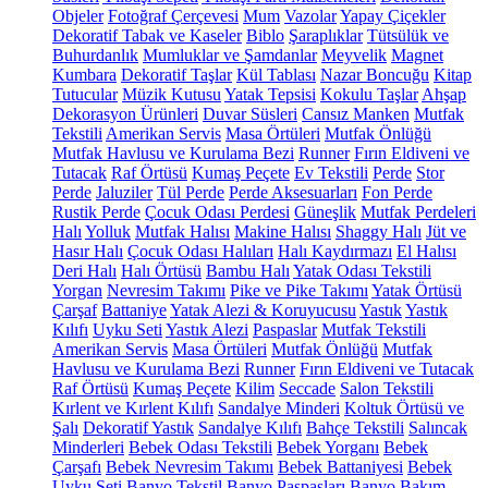
Objeler
Fotoğraf Çerçevesi
Mum
Vazolar
Yapay Çiçekler
Dekoratif Tabak ve Kaseler
Biblo
Şaraplıklar
Tütsülük ve
Buhurdanlık
Mumluklar ve Şamdanlar
Meyvelik
Magnet
Kumbara
Dekoratif Taşlar
Kül Tablası
Nazar Boncuğu
Kitap
Tutucular
Müzik Kutusu
Yatak Tepsisi
Kokulu Taşlar
Ahşap
Dekorasyon Ürünleri
Duvar Süsleri
Cansız Manken
Mutfak
Tekstili
Amerikan Servis
Masa Örtüleri
Mutfak Önlüğü
Mutfak Havlusu ve Kurulama Bezi
Runner
Fırın Eldiveni ve
Tutacak
Raf Örtüsü
Kumaş Peçete
Ev Tekstili
Perde
Stor
Perde
Jaluziler
Tül Perde
Perde Aksesuarları
Fon Perde
Rustik Perde
Çocuk Odası Perdesi
Güneşlik
Mutfak Perdeleri
Halı
Yolluk
Mutfak Halısı
Makine Halısı
Shaggy Halı
Jüt ve
Hasır Halı
Çocuk Odası Halıları
Halı Kaydırmazı
El Halısı
Deri Halı
Halı Örtüsü
Bambu Halı
Yatak Odası Tekstili
Yorgan
Nevresim Takımı
Pike ve Pike Takımı
Yatak Örtüsü
Çarşaf
Battaniye
Yatak Alezi & Koruyucusu
Yastık
Yastık
Kılıfı
Uyku Seti
Yastık Alezi
Paspaslar
Mutfak Tekstili
Amerikan Servis
Masa Örtüleri
Mutfak Önlüğü
Mutfak
Havlusu ve Kurulama Bezi
Runner
Fırın Eldiveni ve Tutacak
Raf Örtüsü
Kumaş Peçete
Kilim
Seccade
Salon Tekstili
Kırlent ve Kırlent Kılıfı
Sandalye Minderi
Koltuk Örtüsü ve
Şalı
Dekoratif Yastık
Sandalye Kılıfı
Bahçe Tekstili
Salıncak
Minderleri
Bebek Odası Tekstili
Bebek Yorganı
Bebek
Çarşafı
Bebek Nevresim Takımı
Bebek Battaniyesi
Bebek
Uyku Seti
Banyo Tekstil
Banyo Paspasları
Banyo Bakım