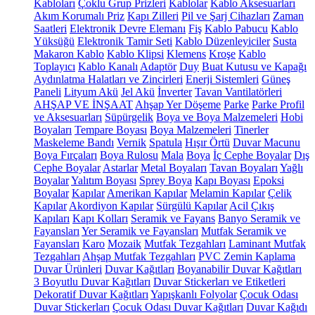
Kabloları
Çoklu Grup Prizleri
Kablolar
Kablo Aksesuarları
Akım Korumalı Priz
Kapı Zilleri
Pil ve Şarj Cihazları
Zaman
Saatleri
Elektronik Devre Elemanı
Fiş
Kablo Pabucu
Kablo
Yüksüğü
Elektronik Tamir Seti
Kablo Düzenleyiciler
Susta
Makaron Kablo
Kablo Klipsi
Klemens
Kroşe
Kablo
Toplayıcı
Kablo Kanalı
Adaptör
Duy
Buat Kutusu ve Kapağı
Aydınlatma Halatları ve Zincirleri
Enerji Sistemleri
Güneş
Paneli
Lityum Akü
Jel Akü
İnverter
Tavan Vantilatörleri
AHŞAP VE İNŞAAT
Ahşap Yer Döşeme
Parke
Parke Profil
ve Aksesuarları
Süpürgelik
Boya ve Boya Malzemeleri
Hobi
Boyaları
Tempare Boyası
Boya Malzemeleri
Tinerler
Maskeleme Bandı
Vernik
Spatula
Hışır Örtü
Duvar Macunu
Boya Fırçaları
Boya Rulosu
Mala
Boya
İç Cephe Boyalar
Dış
Cephe Boyalar
Astarlar
Metal Boyaları
Tavan Boyaları
Yağlı
Boyalar
Yalıtım Boyası
Sprey Boya
Kapı Boyası
Epoksi
Boyalar
Kapılar
Amerikan Kapılar
Melamin Kapılar
Çelik
Kapılar
Akordiyon Kapılar
Sürgülü Kapılar
Acil Çıkış
Kapıları
Kapı Kolları
Seramik ve Fayans
Banyo Seramik ve
Fayansları
Yer Seramik ve Fayansları
Mutfak Seramik ve
Fayansları
Karo
Mozaik
Mutfak Tezgahları
Laminant Mutfak
Tezgahları
Ahşap Mutfak Tezgahları
PVC Zemin Kaplama
Duvar Ürünleri
Duvar Kağıtları
Boyanabilir Duvar Kağıtları
3 Boyutlu Duvar Kağıtları
Duvar Stickerları ve Etiketleri
Dekoratif Duvar Kağıtları
Yapışkanlı Folyolar
Çocuk Odası
Duvar Stickerları
Çocuk Odası Duvar Kağıtları
Duvar Kağıdı