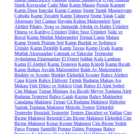
Sinek Kovucular
Çadır Matı
Kamp Masası
Pusula
Kampet
Kamp Duşu
Isıtıcılar
Kamp Çantası
Şişme Yastık
Magnezyum
Çubuğu
Kamp Tuvaleti
Kamp Taburesi
Şişme Yatak
Çadır
Aksesuarı
Sırt Çantası
Hayatta Kalma Malzemeleri
Spor
Aletleri
Pilates, Yoga ve Jimnastik
Ağırlık ve Halter Ürünleri
Fitness ve Kardiyo Ürünleri
Diğer Spor Ürünleri
Valiz ve
Bavul
Kamp Mutfak Malzemeleri
Termal Çanta
Matara
Kamp Yemek Pişirme Seti
Kamp Buzluk ve Soğutucu
Ürünler
Kamp Demliği
Kamp Tavası
Kamp Ocağı
Kamp
Mutfak Aksesuarları
Çakmak ve Yakıcılar
Termoslar
Aydınlatma Ekipmanları
El Feneri
Işıldak
Kafa Lambası
Kamp El Aletleri
Kamp Testeresi
Kamp Küreği
Kamp Bıçağı
Kamp Baltası
Avcılık Malzemeleri
Balık Av Malzemeleri
Bisiklet ve Scooter
Bisiklet
Elektrikli Scooter
Bahçe Aletleri
Çapa
Kürek
Bahçe Eldiveni
Tırmık
Budama Makası
Aşı
Makası
Fide Dikici ve Sökücü
Orak
Bahçe El Aleti Setleri
Çim Makası
Tırpan Misinası
Aşı Bıçağı
Meyve Toplama Aleti
Budama Testeresi
Bahçe Çatalı
Kazma
Bahçe Makineleri
Çapalama Makinesi
Tırpan
Çit Budama Makinesi
Hidrofor
Yaprak Toplama Makinesi
Motorlu Testere
Elektrikli
Testereler
Benzinli Testereler
Testere Zincirleri ve Yağları
Çim
Biçme Makinesi
Benzinli Çim Biçme Makinesi
Elektrikli Çim
Biçme Makinesi
Kenar Kesme Makinesi
Çim Biçme Yedek
Parça
Pompa
Santrifüj Pompa
Dalgıç Pompası
Bahçe