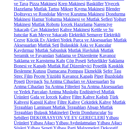
ve Tava
Pizza Makinesi
Krep Makinesi
Basküller
Yiyecek
Hazırlama
Mutfak Tartısı
Mikser
Kıyma Makinesi
Blender
Doğrayıcı ve Rondolar
Meyve Kurutma Makinesi
Dondurma
Makinesi
Hamur Yoğurma Makinesi ve Mutfak Şefleri
Yoğurt
Makinesi
Mutfak Robotu
İçecek Hazırlama
Narenciye
Sıkacağı
Çay Makineleri
Kahve Makinesi
Kettle ve Su
Isıtıcılar
Katı Meyve Sıkacağı
Elektrikli Semaver
Elektrikli
Cezve
Küçük Ev Aletleri Yedek Parça ve Aksesuarları
Mutfak
Aksesuarları
Mutfak Seti
Bulaşıklık
Askı ve Kancalar
Kaydırmaz
Mutfak Sabunluk
Mutfak Havluluk
Mutfak
Seramik ve Fayansları
Saklama ve Düzenleme
Kavanoz
Saklama ve Karıştırma Kabı
Çöp Poşeti
Sebzelikler
Saklama
Bonesi ve Kapağı
Mutfak Raf Düzenleyici
Poşetlik
Kaşıklık
Beslenme Kutusu
Damacana Pompası
Ekmeklik
Sefer Tası
Streç Film
Peçete Yüzüğü
Kavanoz Kapağı
Pipet
Buzdolabı
Poşeti
Doypack
Su Arıtma Cihazları ve Aksesuarları
Su
Arıtma Cihazları
Su Arıtma Filtreleri
Su Arıtma Aksesuarları
ve Yedek Parçaları
Arıtma Musluğu
Endüstriyel Mutfak
Ürünleri
Gıda ve İçecek
Kahve
Filtre Kahve Kağıdı
Türk
Kahvesi
Kapsül Kahve
Filtre Kahve
Çekirdek Kahve
Mutfak
Tezgahları
Laminant Mutfak Tezgahları
Ahşap Mutfak
Tezgahları
Bulaşık Makineleri
Derin Dondurucular
Su
Sebilleri
DEKORASYON VE EV GEREÇLERİ
Yılbaşı
Ürünleri
Yılbaşı Ağacı
Yılbaşı Aydınlatmaları
Yılbaşı Ağacı
Süsleri
Yılbaşı Sepeti
Yılbaşı Parti Malzemeleri
Dekoratif