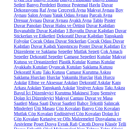
Setleri
Banyo Perdeleri
Bornoz
Peştemal
Havlu
Duvar
Dekorasyonu
Raf
Ayna
Çerçeveli Ayna
Makyaj Aynası
Boy
Aynası
Salon Aynası
Yatak Odası Aynası
Parçalı Ayna
Dresuar Aynası
Duvar Aynası
Ayaklı Ayna
Tablo
Poster
Duvar Panoları
Duvar Halısı ve Örtüsü
Duvar Kağıtları
Boyanabilir Duvar Kağıtları
3 Boyutlu Duvar Kağıtları
Duvar
Stickerları ve Etiketleri
Dekoratif Duvar Kağıtları
Yapışkanlı
Folyolar
Çocuk Odası Duvar Stickerları
Çocuk Odası Duvar
Kağıtları
Duvar Kağıdı Yapıştırıcısı
Poster Duvar Kağıtları
Ev
Düzenleme ve Saklama
Sepetler
Mutfak Sepeti
Çok Amaçlı
Sepetler
Dekoratif Sepetler
Çamaşır Sepetleri
Kutular
Makyaj
Kutusu ve Organizerleri
Plastik Kutular
Kumaş Kutular
Ayakkabı Kutuları
Oyuncak Kutuları
Saklama Kutusu
Dekoratif Kutu
Takı Kutusu
Çamaşır Kurutma Askısı
Saklama Hurçları
Hurçlar
Vakumlu Hurçlar
Halı Hurcu
Askılar
Elbise ve Aksesuar Askıları
Dekoratif Askılar
Kapı
Arkası Askıları
Yapışkanlı Askılar
Vestiyer Askısı
Takı Askısı
Bavul İçi Düzenleyici
Kurutma Makinesi Topu
Şemsiye
Dolap İçi Düzenleyici
Makyaj Çantası
Duvar ve Masa
Saatleri
Masa Saati
Duvar Saatleri
Bahçe Tekstili
Salıncak
Minderleri
Ütü Masası
Çöp Kovaları
Banyo Çöp Kovaları
Mutfak Çöp Kovaları
Endüstriyel Çöp Kovaları
Dolap İçi
Çöp Kovaları
Kırtasiye ve Ofis Malzemeleri
Dosyalama ve
Arşivleme
Poşet Dosya
Evrak Rafı
Çıtçıtlı Dosya
Klasör
Telli