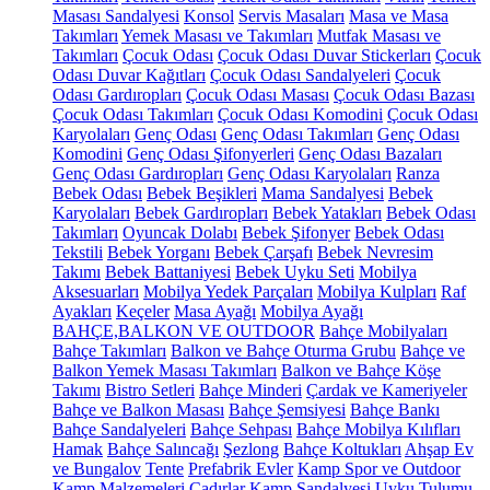
Masası Sandalyesi
Konsol
Servis Masaları
Masa ve Masa
Takımları
Yemek Masası ve Takımları
Mutfak Masası ve
Takımları
Çocuk Odası
Çocuk Odası Duvar Stickerları
Çocuk
Odası Duvar Kağıtları
Çocuk Odası Sandalyeleri
Çocuk
Odası Gardıropları
Çocuk Odası Masası
Çocuk Odası Bazası
Çocuk Odası Takımları
Çocuk Odası Komodini
Çocuk Odası
Karyolaları
Genç Odası
Genç Odası Takımları
Genç Odası
Komodini
Genç Odası Şifonyerleri
Genç Odası Bazaları
Genç Odası Gardıropları
Genç Odası Karyolaları
Ranza
Bebek Odası
Bebek Beşikleri
Mama Sandalyesi
Bebek
Karyolaları
Bebek Gardıropları
Bebek Yatakları
Bebek Odası
Takımları
Oyuncak Dolabı
Bebek Şifonyer
Bebek Odası
Tekstili
Bebek Yorganı
Bebek Çarşafı
Bebek Nevresim
Takımı
Bebek Battaniyesi
Bebek Uyku Seti
Mobilya
Aksesuarları
Mobilya Yedek Parçaları
Mobilya Kulpları
Raf
Ayakları
Keçeler
Masa Ayağı
Mobilya Ayağı
BAHÇE,BALKON VE OUTDOOR
Bahçe Mobilyaları
Bahçe Takımları
Balkon ve Bahçe Oturma Grubu
Bahçe ve
Balkon Yemek Masası Takımları
Balkon ve Bahçe Köşe
Takımı
Bistro Setleri
Bahçe Minderi
Çardak ve Kameriyeler
Bahçe ve Balkon Masası
Bahçe Şemsiyesi
Bahçe Bankı
Bahçe Sandalyeleri
Bahçe Sehpası
Bahçe Mobilya Kılıfları
Hamak
Bahçe Salıncağı
Şezlong
Bahçe Koltukları
Ahşap Ev
ve Bungalov
Tente
Prefabrik Evler
Kamp Spor ve Outdoor
Kamp Malzemeleri
Çadırlar
Kamp Sandalyesi
Uyku Tulumu