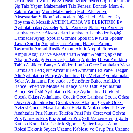
ve Rulosu
Tuval
El İşi & Tekstil Malzemeleri
Örgü İpi
Güpür
Şiş
Takı Yapım Malzemeleri
Takı Pensesi
Boncuk
Mum &
Sabun Yapımı
Mum Malzemeleri
Hobi Aletleri ve
Aksesuarları
Silikon Tabancaları
Diğer Hobi Aletleri
Taş
Boyama & Mozaik
AYDINLATMA VE ELEKTRİK
Ev
Aydınlatmaları
Avizeler
Sarkıt Avizeler
Plafonyer Avizeler
Lambaderler ve Aksesuarları
Lambader
Lambader Başlığı
Lambader Ayağı
Spotlar
Gömme Spotlar
Sıvaüstü Spotlar
Tavan Spotlar
Ampuller
Led Ampul
Halojen Ampul
Tasarruflu Ampul
Rustik Ampul
Akıllı Ampul
Floresan
Ampul
Abajurlar ve Aksesuarları
Abajur
Abajur Şapkaları
Abajur Ayaklığı
Fener ve Işıldaklar
Aplikler
Duvar Aplikleri
Tablo Aplikleri
Banyo Aplikleri
Lamba
Gece Lambaları
Masa
Lambaları
Led Şerit
Armatür
Led Armatür
Led Panel
Tezgah
Altı Aydınlatma
Bahçe Aydınlatma
Dış Mekan Aydınlatmalar
Solar Aydınlatma
Projektör ve Sensörler
Bahçe Aplikleri
Bahçe Feneri ve Meşaleler
Bahçe Masa Üstü Aydınlatma
Bahçe Set Üstü Aydınlatma
Bahçe Aydınlatma Direkleri
Çocuk Odası Aydınlatma
Çocuk Gece Lambası
Çocuk Odası
Duvar Aydınlatmaları
Çocuk Odası Abajuru
Çocuk Odası
Avizesi
Çocuk Masa Lambası
Elektrik Malzemeleri
Priz ve
Anahtarlar
Priz Kutusu
Telefon Prizi
Priz Çerçevesi
Golyat
Priz
Nümeris Priz
Priz
Anahtar Priz
Şalt Malzemeleri
Sigorta
Kutusu
Kontaktör
Elektrik Sigortası
Şalter
Kaçak Akım
Rölesi
Elektrik Sayacı
Uzatma Kablosu ve Grup Priz
Uzatma