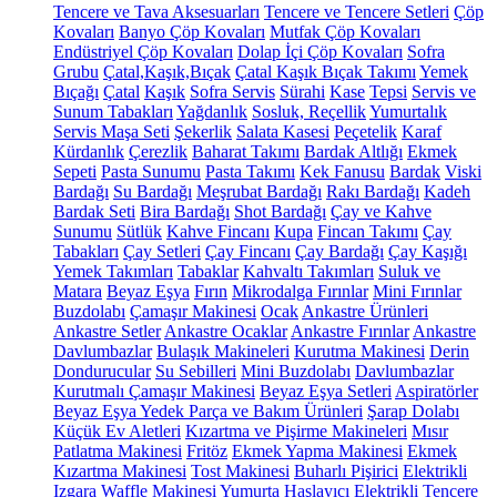
Tencere ve Tava Aksesuarları
Tencere ve Tencere Setleri
Çöp
Kovaları
Banyo Çöp Kovaları
Mutfak Çöp Kovaları
Endüstriyel Çöp Kovaları
Dolap İçi Çöp Kovaları
Sofra
Grubu
Çatal,Kaşık,Bıçak
Çatal Kaşık Bıçak Takımı
Yemek
Bıçağı
Çatal
Kaşık
Sofra Servis
Sürahi
Kase
Tepsi
Servis ve
Sunum Tabakları
Yağdanlık
Sosluk, Reçellik
Yumurtalık
Servis Maşa Seti
Şekerlik
Salata Kasesi
Peçetelik
Karaf
Kürdanlık
Çerezlik
Baharat Takımı
Bardak Altlığı
Ekmek
Sepeti
Pasta Sunumu
Pasta Takımı
Kek Fanusu
Bardak
Viski
Bardağı
Su Bardağı
Meşrubat Bardağı
Rakı Bardağı
Kadeh
Bardak Seti
Bira Bardağı
Shot Bardağı
Çay ve Kahve
Sunumu
Sütlük
Kahve Fincanı
Kupa
Fincan Takımı
Çay
Tabakları
Çay Setleri
Çay Fincanı
Çay Bardağı
Çay Kaşığı
Yemek Takımları
Tabaklar
Kahvaltı Takımları
Suluk ve
Matara
Beyaz Eşya
Fırın
Mikrodalga Fırınlar
Mini Fırınlar
Buzdolabı
Çamaşır Makinesi
Ocak
Ankastre Ürünleri
Ankastre Setler
Ankastre Ocaklar
Ankastre Fırınlar
Ankastre
Davlumbazlar
Bulaşık Makineleri
Kurutma Makinesi
Derin
Dondurucular
Su Sebilleri
Mini Buzdolabı
Davlumbazlar
Kurutmalı Çamaşır Makinesi
Beyaz Eşya Setleri
Aspiratörler
Beyaz Eşya Yedek Parça ve Bakım Ürünleri
Şarap Dolabı
Küçük Ev Aletleri
Kızartma ve Pişirme Makineleri
Mısır
Patlatma Makinesi
Fritöz
Ekmek Yapma Makinesi
Ekmek
Kızartma Makinesi
Tost Makinesi
Buharlı Pişirici
Elektrikli
Izgara
Waffle Makinesi
Yumurta Haşlayıcı
Elektrikli Tencere