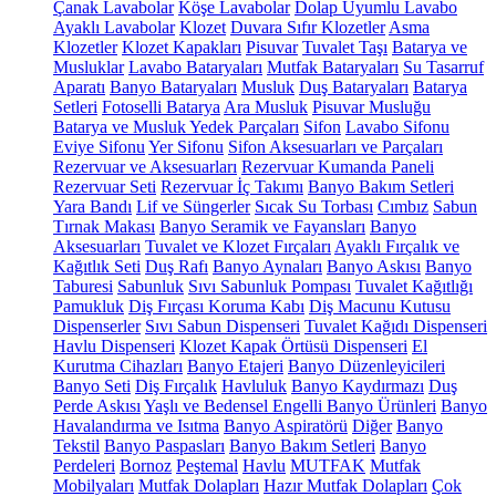
Çanak Lavabolar
Köşe Lavabolar
Dolap Uyumlu Lavabo
Ayaklı Lavabolar
Klozet
Duvara Sıfır Klozetler
Asma
Klozetler
Klozet Kapakları
Pisuvar
Tuvalet Taşı
Batarya ve
Musluklar
Lavabo Bataryaları
Mutfak Bataryaları
Su Tasarruf
Aparatı
Banyo Bataryaları
Musluk
Duş Bataryaları
Batarya
Setleri
Fotoselli Batarya
Ara Musluk
Pisuvar Musluğu
Batarya ve Musluk Yedek Parçaları
Sifon
Lavabo Sifonu
Eviye Sifonu
Yer Sifonu
Sifon Aksesuarları ve Parçaları
Rezervuar ve Aksesuarları
Rezervuar Kumanda Paneli
Rezervuar Seti
Rezervuar İç Takımı
Banyo Bakım Setleri
Yara Bandı
Lif ve Süngerler
Sıcak Su Torbası
Cımbız
Sabun
Tırnak Makası
Banyo Seramik ve Fayansları
Banyo
Aksesuarları
Tuvalet ve Klozet Fırçaları
Ayaklı Fırçalık ve
Kağıtlık Seti
Duş Rafı
Banyo Aynaları
Banyo Askısı
Banyo
Taburesi
Sabunluk
Sıvı Sabunluk Pompası
Tuvalet Kağıtlığı
Pamukluk
Diş Fırçası Koruma Kabı
Diş Macunu Kutusu
Dispenserler
Sıvı Sabun Dispenseri
Tuvalet Kağıdı Dispenseri
Havlu Dispenseri
Klozet Kapak Örtüsü Dispenseri
El
Kurutma Cihazları
Banyo Etajeri
Banyo Düzenleyicileri
Banyo Seti
Diş Fırçalık
Havluluk
Banyo Kaydırmazı
Duş
Perde Askısı
Yaşlı ve Bedensel Engelli Banyo Ürünleri
Banyo
Havalandırma ve Isıtma
Banyo Aspiratörü
Diğer
Banyo
Tekstil
Banyo Paspasları
Banyo Bakım Setleri
Banyo
Perdeleri
Bornoz
Peştemal
Havlu
MUTFAK
Mutfak
Mobilyaları
Mutfak Dolapları
Hazır Mutfak Dolapları
Çok