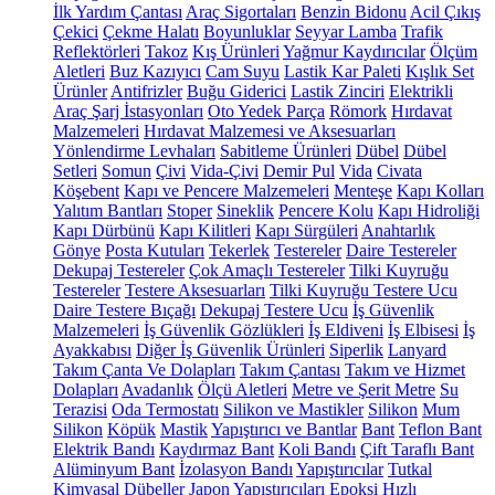
İlk Yardım Çantası
Araç Sigortaları
Benzin Bidonu
Acil Çıkış
Çekici
Çekme Halatı
Boyunluklar
Seyyar Lamba
Trafik
Reflektörleri
Takoz
Kış Ürünleri
Yağmur Kaydırıcılar
Ölçüm
Aletleri
Buz Kazıyıcı
Cam Suyu
Lastik Kar Paleti
Kışlık Set
Ürünler
Antifrizler
Buğu Giderici
Lastik Zinciri
Elektrikli
Araç Şarj İstasyonları
Oto Yedek Parça
Römork
Hırdavat
Malzemeleri
Hırdavat Malzemesi ve Aksesuarları
Yönlendirme Levhaları
Sabitleme Ürünleri
Dübel
Dübel
Setleri
Somun
Çivi
Vida-Çivi
Demir Pul
Vida
Civata
Köşebent
Kapı ve Pencere Malzemeleri
Menteşe
Kapı Kolları
Yalıtım Bantları
Stoper
Sineklik
Pencere Kolu
Kapı Hidroliği
Kapı Dürbünü
Kapı Kilitleri
Kapı Sürgüleri
Anahtarlık
Gönye
Posta Kutuları
Tekerlek
Testereler
Daire Testereler
Dekupaj Testereler
Çok Amaçlı Testereler
Tilki Kuyruğu
Testereler
Testere Aksesuarları
Tilki Kuyruğu Testere Ucu
Daire Testere Bıçağı
Dekupaj Testere Ucu
İş Güvenlik
Malzemeleri
İş Güvenlik Gözlükleri
İş Eldiveni
İş Elbisesi
İş
Ayakkabısı
Diğer İş Güvenlik Ürünleri
Siperlik
Lanyard
Takım Çanta Ve Dolapları
Takım Çantası
Takım ve Hizmet
Dolapları
Avadanlık
Ölçü Aletleri
Metre ve Şerit Metre
Su
Terazisi
Oda Termostatı
Silikon ve Mastikler
Silikon
Mum
Silikon
Köpük
Mastik
Yapıştırıcı ve Bantlar
Bant
Teflon Bant
Elektrik Bandı
Kaydırmaz Bant
Koli Bandı
Çift Taraflı Bant
Alüminyum Bant
İzolasyon Bandı
Yapıştırıcılar
Tutkal
Kimyasal Dübeller
Japon Yapıştırıcıları
Epoksi
Hızlı