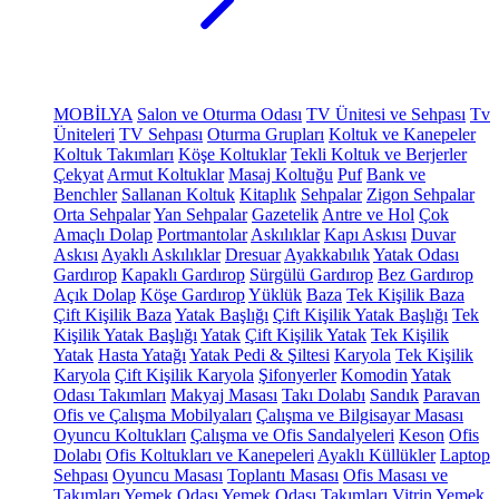
MOBİLYA
Salon ve Oturma Odası
TV Ünitesi ve Sehpası
Tv
Üniteleri
TV Sehpası
Oturma Grupları
Koltuk ve Kanepeler
Koltuk Takımları
Köşe Koltuklar
Tekli Koltuk ve Berjerler
Çekyat
Armut Koltuklar
Masaj Koltuğu
Puf
Bank ve
Benchler
Sallanan Koltuk
Kitaplık
Sehpalar
Zigon Sehpalar
Orta Sehpalar
Yan Sehpalar
Gazetelik
Antre ve Hol
Çok
Amaçlı Dolap
Portmantolar
Askılıklar
Kapı Askısı
Duvar
Askısı
Ayaklı Askılıklar
Dresuar
Ayakkabılık
Yatak Odası
Gardırop
Kapaklı Gardırop
Sürgülü Gardırop
Bez Gardırop
Açık Dolap
Köşe Gardırop
Yüklük
Baza
Tek Kişilik Baza
Çift Kişilik Baza
Yatak Başlığı
Çift Kişilik Yatak Başlığı
Tek
Kişilik Yatak Başlığı
Yatak
Çift Kişilik Yatak
Tek Kişilik
Yatak
Hasta Yatağı
Yatak Pedi & Şiltesi
Karyola
Tek Kişilik
Karyola
Çift Kişilik Karyola
Şifonyerler
Komodin
Yatak
Odası Takımları
Makyaj Masası
Takı Dolabı
Sandık
Paravan
Ofis ve Çalışma Mobilyaları
Çalışma ve Bilgisayar Masası
Oyuncu Koltukları
Çalışma ve Ofis Sandalyeleri
Keson
Ofis
Dolabı
Ofis Koltukları ve Kanepeleri
Ayaklı Küllükler
Laptop
Sehpası
Oyuncu Masası
Toplantı Masası
Ofis Masası ve
Takımları
Yemek Odası
Yemek Odası Takımları
Vitrin
Yemek