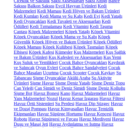
Çiçeklik ve Saksılık
Saksı Aksesuarları
Saksı Altlığı
Bahçe
Saksısı
Balkon Saksısı
Evcil Hayvan Ürünleri
Kedi
Malzemeleri
Kedi Maması
Kedi Hijyen ve Bakım Ürünleri
Kedi Kumları
Kedi Mama ve Su Kabı
Kedi Evi
Kedi Yatağı
Kedi Oyuncakları
Kedi Tuvaleti ve Aksesuarları
Kedi
Ödülleri
Kedi Tırmalaması
Kedi Vitamini
Kedi Taşıma
Çantası
Köpek Malzemeleri
Köpek Yatağı
Köpek Vitamini
Köpek Oyuncakları
Köpek Mama ve Su Kabı
Köpek
Güvenlik
Köpek Hijyen ve Bakım Ürünleri
Köpek Ödülleri
Köpek Maması
Köpek Kulübesi
Köpek Tasmaları
Köpek
Elbisesi
Köpek Kafesi
Kümesler
Kuş Malzemeleri
Kuş Sağlık
ve Bakım Ürünleri
Kuş Kafesleri ve Aksesuarları
Kuş Yemi
Kuş Suluk ve Yemlikleri
Çocuk Bahçe Oyuncakları
Kaydırak
ve Salıncak
Oyun Evleri
Çocuk Bahçe Sandalyeleri
Çocuk
Bahçe Masaları
Uçurtma
Çocuk Scooter
Çocuk Kaykay
Su
Tabancası
Şişme Oyuncaklar
Akülü Araba
Su Aktivite
Ürünleri
Şişme Havuz
Şişme Deniz Yatağı
Şişme Deniz Topu
Can Yeleği
Can Simidi ve Deniz Simidi
Şişme Deniz Kolluğu
Şişme Bot
Havuz Bonesi
Kano
Havuz Malzemeleri
Havuz
Yapı Malzemeleri
Nozul
Havuz Kenar Izgarası
Havuz Filtresi
Havuz Örtü Sistemleri
Su Perdesi
Havuz Dip Süzgeç
Havuz
ve Dozaj Pompası
Havuz Kimyasalları
Havuz Temizlik
Ekipmanları
Havuz Süpürge Hortumu
Havuz Kepçesi
Havuz
Robotu
Havuz Süpürgesi ve Fırçası
Havuz Merdiveni
Havuz
Duşu ve Masaj Jeti
Havuz Aydınlatma ve Isıtma
Havuz