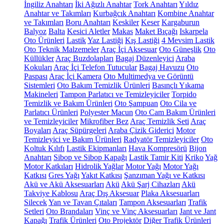
İngiliz Anahtarı
İki Ağızlı Anahtar
Tork Anahtarı
Yıldız
Anahtar ve Takımları
Kurbağcık Anahtarı
Kombine Anahtar
ve Takımları
Boru Anahtarı
Keskiler
Keser
Kargaburun
Balyoz
Balta
Kesici Aletler
Makas
Maket Bıçağı
Iskarpela
Oto Ürünleri
Lastik
Yaz Lastiği
Kış Lastiği
4 Mevsim Lastik
Oto Teknik Malzemeler
Araç İçi Aksesuar
Oto Güneşlik
Oto
Küllükler
Araç Buzdolapları
Bagaj Düzenleyici
Araba
Kokuları
Araç İçi Telefon Tutucular
Bagaj Havuzu
Oto
Paspası
Araç İçi Kamera
Oto Multimedya ve Görüntü
Sistemleri
Oto Bakım Temizlik Ürünleri
Basınçlı Yıkama
Makineleri
Tampon Parlatıcı ve Temizleyiciler
Torpido
Temizlik ve Bakım Ürünleri
Oto Şampuan
Oto Cila ve
Parlatıcı Ürünleri
Polyester Macun
Oto Cam Bakım Ürünleri
ve Temizleyiciler
Mikrofiber Bez
Araç Temizlik Seti
Araç
Boyaları
Araç Süpürgeleri
Araba Çizik Giderici
Motor
Temizleyici ve Bakım Ürünleri
Radyatör Temizleyiciler
Oto
Koltuk Kılıfı
Lastik Ekipmanları
Hava Kompresörü
Bijon
Anahtarı
Sibop ve Sibop Kapağı
Lastik Tamir Kiti
Kriko
Yağ
Motor Katkıları
Hidrolik Yağlar
Motor Yağı
Motor Yağı
Katkısı
Gres Yağı
Yakıt Katkısı
Şanzıman Yağı ve Katkısı
Akü ve Akü Aksesuarları
Akü
Akü Şarj Cihazları
Akü
Takviye Kablosu
Araç Dış Aksesuar
Plaka Aksesuarları
Silecek
Yan ve Tavan Çıtaları
Tampon Aksesuarları
Trafik
Setleri
Oto Brandaları
Vinç ve Vinç Aksesuarları
Jant ve Jant
Kapağı
Trafik Ürünleri
Oto Projektör
Diğer Trafik Ürünleri