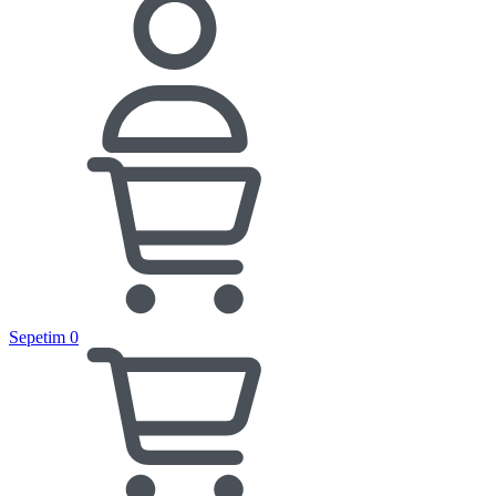
Sepetim
0