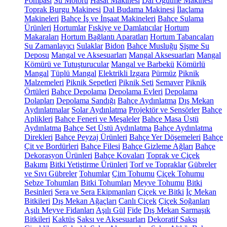
Pompası
Su Motoru
Hasat Makinesi
Dal Öğütme Makinesi
Toprak Burgu Makinesi
Dal Budama Makinesi
İlaçlama
Makineleri
Bahçe İş ve İnşaat Makineleri
Bahçe Sulama
Ürünleri
Hortumlar
Fıskiye ve Damlatıcılar
Hortum
Makaraları
Hortum Bağlantı Aparatları
Hortum Tabancaları
Su Zamanlayıcı
Sulaklar
Bidon
Bahçe Musluğu
Şişme Su
Deposu
Mangal ve Aksesuarları
Mangal Aksesuarları
Mangal
Kömürü ve Tutuşturucular
Mangal ve Barbekü
Kömürlü
Mangal
Tüplü Mangal
Elektrikli Izgara
Pürmüz
Piknik
Malzemeleri
Piknik Sepetleri
Piknik Seti
Semaver
Piknik
Örtüleri
Bahçe Depolama
Depolama Evleri
Depolama
Dolapları
Depolama Sandığı
Bahçe Aydınlatma
Dış Mekan
Aydınlatmalar
Solar Aydınlatma
Projektör ve Sensörler
Bahçe
Aplikleri
Bahçe Feneri ve Meşaleler
Bahçe Masa Üstü
Aydınlatma
Bahçe Set Üstü Aydınlatma
Bahçe Aydınlatma
Direkleri
Bahçe Peyzaj Ürünleri
Bahçe Yer Döşemeleri
Bahçe
Çit ve Bordürleri
Bahçe Filesi
Bahçe Gizleme Ağları
Bahçe
Dekorasyon Ürünleri
Bahçe Kovaları
Toprak ve Çiçek
Bakımı
Bitki Yetiştirme Ürünleri
Torf ve Topraklar
Gübreler
ve Sıvı Gübreler
Tohumlar
Çim Tohumu
Çiçek Tohumu
Sebze Tohumları
Bitki Tohumları
Meyve Tohumu
Bitki
Besinleri
Sera ve Sera Ekipmanları
Çiçek ve Bitki
İç Mekan
Bitkileri
Dış Mekan Ağaçları
Canlı Çiçek
Çiçek Soğanları
Aşılı Meyve Fidanları
Aşılı Gül
Fide
Dış Mekan Sarmaşık
Bitkileri
Kaktüs
Saksı ve Aksesuarları
Dekoratif Saksı