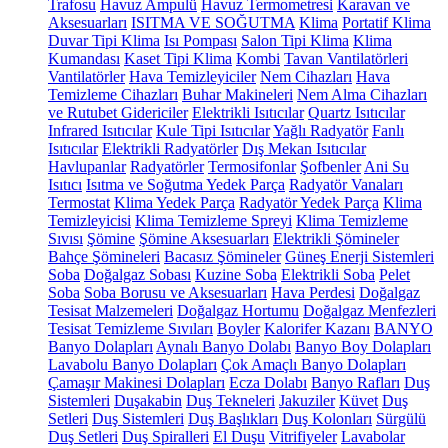
Trafosu
Havuz Ampulü
Havuz Termometresi
Karavan ve
Aksesuarları
ISITMA VE SOĞUTMA
Klima
Portatif Klima
Duvar Tipi Klima
Isı Pompası
Salon Tipi Klima
Klima
Kumandası
Kaset Tipi Klima
Kombi
Tavan Vantilatörleri
Vantilatörler
Hava Temizleyiciler
Nem Cihazları
Hava
Temizleme Cihazları
Buhar Makineleri
Nem Alma Cihazları
ve Rutubet Gidericiler
Elektrikli Isıtıcılar
Quartz Isıtıcılar
Infrared Isıtıcılar
Kule Tipi Isıtıcılar
Yağlı Radyatör
Fanlı
Isıtıcılar
Elektrikli Radyatörler
Dış Mekan Isıtıcılar
Havlupanlar
Radyatörler
Termosifonlar
Şofbenler
Ani Su
Isıtıcı
Isıtma ve Soğutma Yedek Parça
Radyatör Vanaları
Termostat
Klima Yedek Parça
Radyatör Yedek Parça
Klima
Temizleyicisi
Klima Temizleme Spreyi
Klima Temizleme
Sıvısı
Şömine
Şömine Aksesuarları
Elektrikli Şömineler
Bahçe Şömineleri
Bacasız Şömineler
Güneş Enerji Sistemleri
Soba
Doğalgaz Sobası
Kuzine Soba
Elektrikli Soba
Pelet
Soba
Soba Borusu ve Aksesuarları
Hava Perdesi
Doğalgaz
Tesisat Malzemeleri
Doğalgaz Hortumu
Doğalgaz Menfezleri
Tesisat Temizleme Sıvıları
Boyler
Kalorifer Kazanı
BANYO
Banyo Dolapları
Aynalı Banyo Dolabı
Banyo Boy Dolapları
Lavabolu Banyo Dolapları
Çok Amaçlı Banyo Dolapları
Çamaşır Makinesi Dolapları
Ecza Dolabı
Banyo Rafları
Duş
Sistemleri
Duşakabin
Duş Tekneleri
Jakuziler
Küvet
Duş
Setleri
Duş Sistemleri
Duş Başlıkları
Duş Kolonları
Sürgülü
Duş Setleri
Duş Spiralleri
El Duşu
Vitrifiyeler
Lavabolar